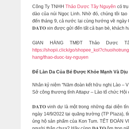
Công Ty TNHH
Thảo Dược Tây Nguyên
có trụ
dào của núi Ngọc Linh. Nhờ đó, chúng tôi t
đến tháng 9, cả nước lại cùng hướng về ngày Q
𝐃𝐀𝐓𝐎 xin được gửi đến tất cả bạn bè, khách h
GIAN HÀNG TMĐT Thảo Dược T
https://shopii.click/go/shopee_kol?chuoihotru
hang/thao-duoc-tay-nguyen
Để Làn Da Của Bé Được Khỏe Mạnh Và Dịu 
Nhân kỷ niệm “Năm đoàn kết hữu nghị Lào – Vi
Sở công thương tỉnh Attapư – Lào tổ chức Hội
𝐃𝐀𝐓𝐎 vinh dự là một trong những đại diện tỉ
ngày 14/9/2022 tại quãng trường (TP Plaza), t
ủng hộ sản phẩm của Kon Tum. TẾT ĐOÀN 
người thân chưa? Hãy cùng 𝐃𝐀𝐓𝐎 ôm trọn niề