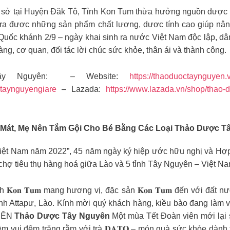
 sở tại Huyện Đăk Tô, Tỉnh Kon Tum thừa hưởng nguồn dược li
ạo ra được những sản phẩm chất lượng, dược tính cao giúp n
uốc khánh 2/9 – ngày khai sinh ra nước Việt Nam độc lập, dân
àng, cơ quan, đối tác lời chúc sức khỏe, thân ái và thành công.
ây Nguyên: – Website:
https://thaoduoctaynguyen.
ngtaynguyengiare
– Lazada:
https://www.lazada.vn/shop/thao-
Mát, Mẹ Nên Tắm Gội Cho Bé Bằng Các Loại
Thảo Dược T
ệt Nam năm 2022”, 45 năm ngày ký hiệp ước hữu nghị và Hợp t
 chợ tiêu thụ hàng hoá giữa Lào và 5 tỉnh Tây Nguyên – Việt
nh 𝐊𝐨𝐧 𝐓𝐮𝐦 mang hương vị, đặc sản 𝐊𝐨𝐧 𝐓𝐮𝐦 đến với đấ
ỉnh Attapư, Lào. Kính mời quý khách hàng, kiều bào đang làm v
VIÊN
Thảo Dược Tây Nguyên
Một mùa Tết Đoàn viên mới lại
m vui đêm trăng rằm với trà 𝐃𝐀𝐓𝐎 – món quà sức khỏe dành tặ