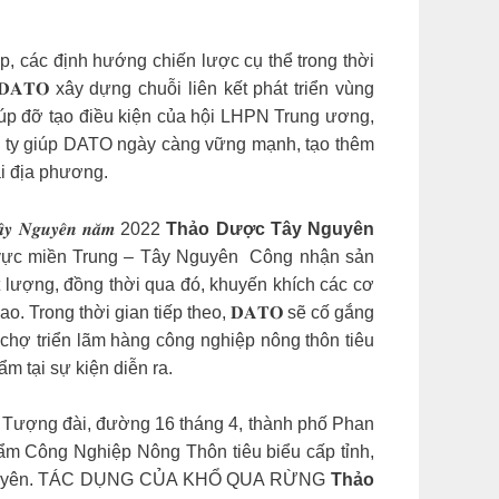
, các định hướng chiến lược cụ thể trong thời
𝐓𝐎 xây dựng chuỗi liên kết phát triển vùng
iúp đỡ tạo điều kiện của hội LHPN Trung ương,
ng ty giúp DATO ngày càng vững mạnh, tạo thêm
ại địa phương.
 – 𝑻𝒂̂𝒚 𝑵𝒈𝒖𝒚𝒆̂𝒏 𝒏𝒂̆𝒎 2022️
Thảo Dược Tây Nguyên
vực miền Trung – Tây Nguyên ️ Công nhận sản
 lượng, đồng thời qua đó, khuyến khích các cơ
. Trong thời gian tiếp theo, 𝐃𝐀𝐓𝐎 sẽ cố gắng
chợ triển lãm hàng công nghiệp nông thôn tiêu
m tại sự kiện diễn ra.
 Tượng đài, đường 16 tháng 4, thành phố Phan
ẩm Công Nghiệp Nông Thôn tiêu biểu cấp tỉnh,
ây Nguyên. TÁC DỤNG CỦA KHỔ QUA RỪNG
Thảo