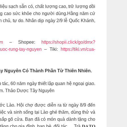
ệu sạch sẵn có, chất lượng cao, trữ lượng dồi
âng cao sức khỏe cho người dùng.Hằng năm cứ
 chủ, tự do. Nhân dịp ngày 2/9 lễ Quốc Khánh,
vn
– Shopee:
https://shopii.click/go/dmx?
duoc-rung-tay-nguyen
– Tiki:
https://tiki.vn/cua-
ây Nguyên
Có Thành Phần Từ Thiên Nhiên.
ác, 60 năm ngày thiết lập quan hệ ngoại giao.
 Nam. Thảo Dược Tây Nguyên
t nước Lào. Hội chợ được diễn ra từ ngày 8/9 đến
iệc và sinh sống tại Lào ghé thăm, dùng thử và
 sắp gõ cửa. Bạn đã có món quà dành tặng cho
ng cho gia đình, bạn bè, đối tác,… Trà 𝐃𝐀𝐓𝐎