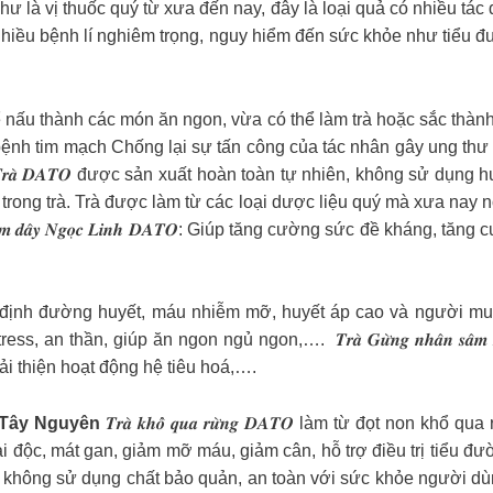
à vị thuốc quý từ xưa đến nay, đây là loại quả có nhiều tác du
rị nhiều bệnh lí nghiêm trọng, nguy hiểm đến sức khỏe như tiểu 
nấu thành các món ăn ngon, vừa có thể làm trà hoặc sắc thành
h tim mạch Chống lại sự tấn công của tác nhân gây ung thư Hỗ trợ đi
 𝑻𝒓𝒂̀ 𝑫𝑨𝑻𝑶 được sản xuất hoàn toàn tự nhiên, không sử dụn
trong trà. Trà được làm từ các loại dược liệu quý mà xưa nay n
̂𝒎 𝒅𝒂̂𝒚 𝑵𝒈𝒐̣𝒄 𝑳𝒊𝒏𝒉 𝑫𝑨𝑻𝑶: Giúp tăng cường sức đề kháng,
nhiệt, ổn định đường huyết, máu nhiễm mỡ, huyết áp cao và người muốn giảm c
 an thần, giúp ăn ngon ngủ ngon,…. ️ 𝑻𝒓𝒂̀ 𝑮𝒖̛̀𝒏𝒈 𝒏𝒉𝒂̂𝒏 𝒔𝒂
ải thiện hoạt động hệ tiêu hoá,….
Tây Nguyên
𝑻𝒓𝒂̀ 𝒌𝒉𝒐̂̉ 𝒒𝒖𝒂 𝒓𝒖̛̀𝒏𝒈 𝑫𝑨𝑻𝑶 làm từ đọt no
, mát gan, giảm mỡ máu, giảm cân, hỗ trợ điều trị tiểu đường. 𝑻𝒓𝒂̀ 
ông sử dụng chất bảo quản, an toàn với sức khỏe người dùng. Ng