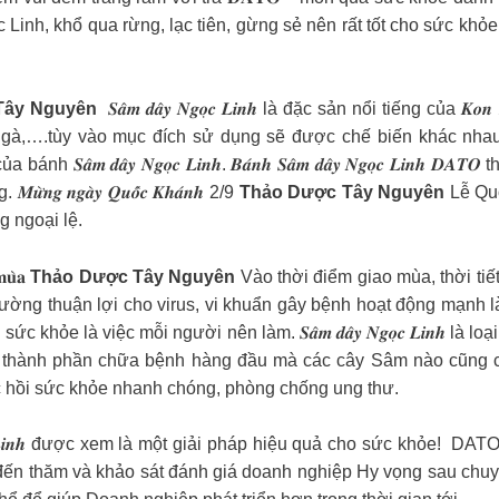
nh, khổ qua rừng, lạc tiên, gừng sẻ nên rất tốt cho sức khỏe
Tây Nguyên
️ 𝑺𝒂̂𝒎 𝒅𝒂̂𝒚 𝑵𝒈𝒐̣𝒄 𝑳𝒊𝒏𝒉 là đặc sản nổi tiếng 
 gà,….tùy vào mục đích sử dụng sẽ được chế biến khác nha
̂𝒎 𝒅𝒂̂𝒚 𝑵𝒈𝒐̣𝒄 𝑳𝒊𝒏𝒉. 𝑩𝒂́𝒏𝒉 𝑺𝒂̂𝒎 𝒅𝒂̂𝒚 𝑵𝒈𝒐̣𝒄 𝑳𝒊𝒏
 𝒏𝒈𝒂̀𝒚 𝑸𝒖𝒐̂́𝒄 𝑲𝒉𝒂́𝒏𝒉 2/9
Thảo Dược Tây Nguyên
Lễ Quố
g ngoại lệ.
 𝐦𝐮̀𝐚
Thảo Dược Tây Nguyên
Vào thời điểm giao mùa, thời tiế
trường thuận lợi cho virus, vi khuẩn gây bệnh hoạt động mạnh
c khỏe là việc mỗi người nên làm. 𝑺𝒂̂𝒎 𝒅𝒂̂𝒚 𝑵𝒈𝒐̣𝒄 𝑳𝒊𝒏𝒉
là thành phần chữa bệnh hàng đầu mà các cây Sâm nào cũng có
c hồi sức khỏe nhanh chóng, phòng chống ung thư.
𝒐̣𝒄 𝑳𝒊𝒏𝒉 được xem là một giải pháp hiệu quả cho sức khỏe! 
 đến thăm và khảo sát đánh giá doanh nghiệp Hy vọng sau ch