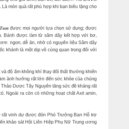
. Là món quà rất phù hợp khi bạn biếu tặng cho
của 𝑲𝒐𝒏 𝑻𝒖𝒎 được mọi người lựa chọn sử dụng; được
u. Bánh được làm từ sâm dây kết hợp với bơ,
𝒉 𝑫𝑨𝑻𝑶 thơm ngon, dễ ăn, nhờ có nguyên liệu Sâm dây
c khánh là một dịp vô cùng quan trọng đối với
t và độ ẩm không khí thay đổi thất thường khiến
 làm ảnh hưởng rất lớn đến sức khỏe của chúng
 là loại Thảo Dược Tây Nguyên tăng sức đề kháng rất
. Ngoài ra còn có những hoạt chất Axit amin,
️ DATO rất vinh dự được đón Phó Trưởng Ban Hỗ trợ
uyến khảo sát Hội Liên Hiệp Phụ Nữ Trung ương