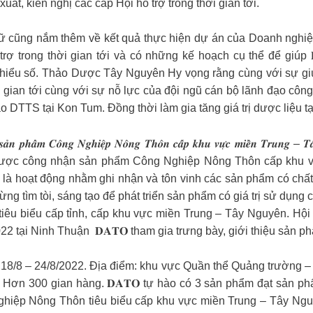
uất, kiến nghị các cấp Hội hỗ trợ trong thời gian tới.
 cũng nắm thêm về kết quả thực hiện dự án của Doanh nghiệp
 trong thời gian tới và có những kế hoạch cụ thể để giúp 𝐃
 thiểu số. Thảo Dược Tây Nguyên Hy vọng rằng cùng với sự g
i gian tới cùng với sự nỗ lực của đội ngũ cán bộ lãnh đạo cô
 DTTS tại Kon Tum. Đồng thời làm gia tăng giá trị dược liệu t
 𝒔𝒂̉𝒏 𝒑𝒉𝒂̂̉𝒎 𝑪𝒐̂𝒏𝒈 𝑵𝒈𝒉𝒊𝒆̣̂𝒑 𝑵𝒐̂𝒏𝒈 𝑻𝒉𝒐̂𝒏 𝒄𝒂̂́𝒑 𝒌𝒉𝒖 𝒗𝒖̛̣𝒄 𝒎𝒊𝒆̂̀𝒏 𝑻𝒓𝒖𝒏𝒈
ẩm được công nhận sản phẩm Công Nghiệp Nông Thôn cấp khu 
là hoạt động nhằm ghi nhận và tôn vinh các sản phẩm có chất
 tìm tòi, sáng tạo để phát triển sản phẩm có giá trị sử dụng cao
êu biểu cấp tỉnh, cấp khu vực miền Trung – Tây Nguyên. Hội 
ại Ninh Thuận ️ ️𝐃𝐀𝐓𝐎 tham gia trưng bày, giới thiệu sản phẩ
18/8 – 24/8/2022. Địa điểm: khu vực Quần thể Quảng trường –
Hơn 300 gian hàng. 𝐃𝐀𝐓𝐎 tự hào có 3 sản phẩm đạt sản ph
 Nghiệp Nông Thôn tiêu biểu cấp khu vực miền Trung – T