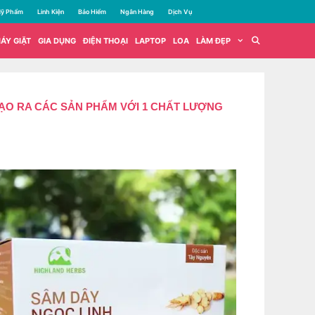
ỹ Phẩm
Linh Kiện
Bảo Hiểm
Ngân Hàng
Dịch Vụ
ÁY GIẶT
GIA DỤNG
ĐIỆN THOẠI
LAPTOP
LOA
LÀM ĐẸP
ẠO RA CÁC SẢN PHẨM VỚI 1 CHẤT LƯỢNG