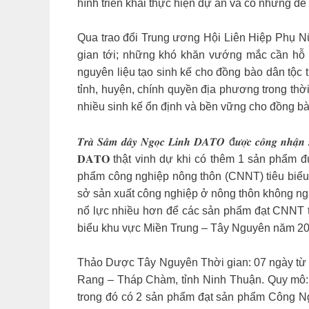
hình triển khai thực hiện dự án và có những đề x
Qua trao đổi Trung ương Hội Liên Hiệp Phụ Nữ
gian tới; những khó khăn vướng mắc cần hỗ trợ
nguyên liệu tạo sinh kế cho đồng bào dân tộc
tỉnh, huyện, chính quyền địa phương trong thờ
nhiều sinh kế ổn định và bền vững cho đồng bào
𝑻𝒓𝒂̀ 𝑺𝒂̂𝒎 𝒅𝒂̂𝒚 𝑵𝒈𝒐̣𝒄 𝑳𝒊𝒏𝒉 𝑫𝑨𝑻𝑶 đ𝒖̛𝒐̛̣𝒄 𝒄𝒐̂𝒏𝒈 𝒏𝒉𝒂̣̂𝒏
𝐃𝐀𝐓𝐎 thật vinh dự khi có thêm 1 sản ph
phẩm công nghiệp nông thôn (CNNT) tiêu biểu 
sở sản xuất công nghiệp ở nông thôn không ngừng
nổ lực nhiều hơn để các sản phẩm đạt CNNT ti
biểu khu vực Miền Trung – Tây Nguyên năm 2022 t
Thảo Dược Tây Nguyên Thời gian: 07 ngày từ 
Rang – Tháp Chàm, tỉnh Ninh Thuận. Quy mô: 
trong đó có 2 sản phẩm đạt sản phẩm Công