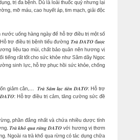
̣ng, trị đa bệnh. Dù là loài thuốc quý nhưng lại
đường, mỡ máu, cao huyết áp, tim mạch, giải độc
 nước uống hàng ngày để hỗ trợ điều trị một số
ều trị bệnh tiểu đường 𝑻𝒓𝒂̀ 𝑫𝑨𝑻𝑶 đ𝒖̛𝒐̛̣𝒄
g hương liệu tạo mùi, chất bảo quản nên hương vị
ổi tiếng rất tốt cho sức khỏe như Sâm dây Ngọc
 tăng cường sinh lực, hỗ trợ phục hồi sức khỏe, chống
ân,… ️ 𝑻𝒓𝒂̀ 𝑺𝒂̂𝒎 𝒍𝒂̣𝒄 𝒕𝒊𝒆̂𝒏 𝑫𝑨𝑻𝑶: Hỗ trợ
̂𝒎 𝑫𝑨𝑻𝑶: Hỗ trợ điều trị cảm, tăng cường sức đề
n khổ qua rừng, phần đắng nhất và chứa nhiều dược tính
𝒌𝒉𝒐̂̉ 𝒒𝒖𝒂 𝒓𝒖̛̀𝒏𝒈 𝑫𝑨𝑻𝑶 với hương vị thơm
oài ra trà khổ qua rừng có tác dụng chữa