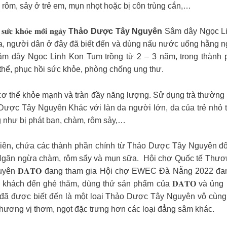
 rôm, sảy ở trẻ em, mụn nhọt hoặc bị côn trùng cắn,…
𝐮̛́𝐜 𝐤𝐡𝐨̉𝐞 𝐦𝐨̂̃𝐢 𝐧𝐠𝐚̀𝐲
Thảo Dược Tây Nguyên
Sâm dây Ngọc Lin
, người dân ở đây đã biết đến và dùng nấu nước uống hằng ngà
𝑶 được làm từ Sâm dây Ngọc Linh Kon Tum trồng từ 2 – 3 năm, trong 
hể, phục hồi sức khỏe, phòng chống ung thư.
iúp bạn có một cơ thể khỏe mạnh và tràn đầy năng lượng. Sử dụng trà thư
̂𝒄 𝒕𝒉𝒊𝒆̂𝒏 𝒏𝒉𝒊𝒆̂𝒏 Thảo Dược Tây Nguyên Khác với làn da người lớn, da
ng như bị phát ban, chàm, rôm sảy,…
dược thiên nhiên, chứa các thành phần chính từ Thảo Dược Tây Nguyê
Ngăn ngừa chàm, rôm sẩy và mụn sữa. ️ Hội chợ Quốc tế Thươ
ên 𝐃𝐀𝐓𝐎 đang tham gia Hội chợ EWEC Đà Nẵng 2022 đang
 đến ghé thăm, dùng thử sản phẩm của 𝐃𝐀𝐓𝐎 và ủng hộ đặc sản Kon
 đã được biết đến là một loại Thảo Dược Tây Nguyên vô cùng
hương vị thơm, ngọt đặc trưng hơn các loại đẳng sâm khác.