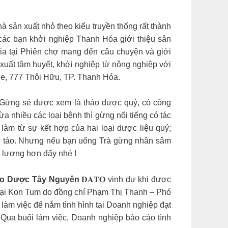
à sản xuất nhỏ theo kiểu truyền thống rất thành
các bạn khởi nghiệp Thanh Hóa giới thiệu sản
gia tại Phiên chợ mang đến câu chuyện và giới
à sản xuất tâm huyết, khởi nghiệp từ nông nghiệp với
le, 777 Thôi Hữu, TP. Thanh Hóa.
Gừng sẻ được xem là thảo dược quý, có công
 nhiều các loại bệnh thì gừng nổi tiếng có tác
 được làm từ sự kết hợp của hai loại dược liệu quý;
nh táo. Nhưng nếu bạn uống Trà gừng nhân sâm
g lượng hơn đấy nhé !
o Dược Tây Nguyên
𝐃𝐀𝐓𝐎 vinh dự khi được
 tại Kon Tum do đồng chí Phạm Thị Thanh – Phó
làm việc để nắm tình hình tại Doanh nghiệp đạt
 Qua buổi làm việc, Doanh nghiệp báo cáo tình