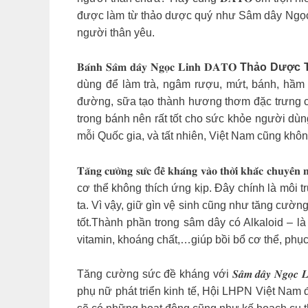
được làm từ thảo dược quý như Sâm dây Ngọc Li
người thân yêu.
𝐁𝐚́𝐧𝐡 𝐒𝐚̂𝐦 𝐝𝐚̂𝐲 𝐍𝐠𝐨̣𝐜 𝐋𝐢𝐧𝐡 𝐃𝐀𝐓𝐎
Thảo Dược 
dùng để làm trà, ngâm rượu, mứt, bánh, hầm
đường, sữa tạo thành hương thơm đặc trưng của bánh 𝑺𝒂
trong bánh nên rất tốt cho sức khỏe người dùng. 𝑴𝒖̛̀𝒏
mỗi Quốc gia, và tất nhiên, Việt Nam cũng khôn
𝐓𝐚̆𝐧𝐠 𝐜𝐮̛𝐨̛̀𝐧𝐠 𝐬𝐮̛́𝐜 đ𝐞̂̀ 𝐤𝐡𝐚́𝐧𝐠 𝐯𝐚̀𝐨 𝐭𝐡𝐨̛̀𝐢 𝐤𝐡𝐚̆́𝐜 𝐜𝐡𝐮𝐲𝐞̂̉𝐧
cơ thể không thích ứng kịp. Đây chính là môi 
ta. Vì vậy, giữ gìn vệ sinh cũng như tăng cường sứ
tốt.Thành phần trong sâm dây có Alkaloid – 
vitamin, khoáng chất,…giúp bồi bổ cơ thể, phụ
T
ăng cường sức đề kháng với 𝑺𝒂̂𝒎 𝒅𝒂̂𝒚 𝑵
phụ nữ phát triển kinh tế, Hội LHPN Việt Nam