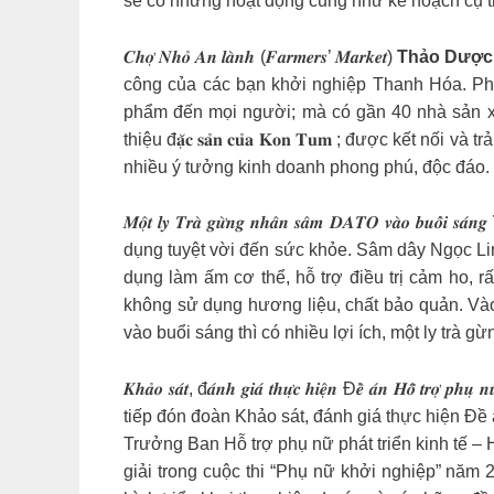
sẽ có những hoạt động cũng như kế hoạch cụ thể
𝑪𝒉𝒐̛̣ 𝑵𝒉𝒐̉ 𝑨𝒏 𝒍𝒂̀𝒏𝒉 (𝑭𝒂𝒓𝒎𝒆𝒓𝒔’ 𝑴𝒂𝒓𝒌𝒆𝒕)
Thảo Dược
công của các bạn khởi nghiệp Thanh Hóa. Phi
phẩm đến mọi người; mà có gần 40 nhà sản xuấ
thiệu đ𝐚̣̆𝐜 𝐬𝐚̉𝐧 𝐜𝐮̉𝐚 𝐊𝐨𝐧 𝐓𝐮𝐦 ; được 
nhiều ý tưởng kinh doanh phong phú, độc đáo. 
𝑴𝒐̣̂𝒕 𝒍𝒚 𝑻𝒓𝒂̀ 𝒈𝒖̛̀𝒏𝒈 𝒏𝒉𝒂̂𝒏 𝒔𝒂̂𝒎 𝑫𝑨𝑻𝑶 𝒗𝒂̀𝒐 𝒃𝒖𝒐̂̉𝒊 𝒔𝒂́𝒏𝒈
dụng tuyệt vời đến sức khỏe. Sâm dây Ngọc Lin
dụng làm ấm cơ thể, hỗ trợ điều trị cảm ho, rất tốt
không sử dụng hương liệu, chất bảo quản. Và
vào buổi sáng thì có nhiều lợi ích, một ly trà
𝑲𝒉𝒂̉𝒐 𝒔𝒂́𝒕, đ𝒂́𝒏𝒉 𝒈𝒊𝒂́ 𝒕𝒉𝒖̛̣𝒄 𝒉𝒊𝒆̣̂𝒏 Đ𝒆̂̀ 𝒂́𝒏 𝑯𝒐̂̃ 𝒕𝒓𝒐̛
tiếp đón đoàn Khảo sát, đánh giá thực hiện Đề
Trưởng Ban Hỗ trợ phụ nữ phát triển kinh tế –
giải trong cuộc thi “Phụ nữ khởi nghiệp” năm