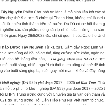
 để giúp Doanh nghiệp phát triển hơn trong thời gian tới.
 Tây Nguyên
Phiên Chợ nhỏ An lành là mô hình liên kết các nh
ên chợ thứ 9 được tổ chức tại Thanh Hóa, không chỉ là nơi 
t từ nhiều tỉnh thành trên cả nước. 𝐃𝐀𝐓𝐎 có cơ hội tham 
kết nối và trải nghiệm các sản phẩm, nông sản tự nhiên của những nh
Thời gian: Ngày 28/8/2022 Địa chỉ cũ quen thuộc Cafe the Unc
Thảo Dược Tây Nguyên
Từ xa xưa, Sâm dây Ngọc Linh và 
h được dùng để bồi bổ cơ thể, tăng cường sức khỏe, ngăn ngừa
 cho hệ thống tiêu hóa,… 𝑻𝒓𝒂̀ 𝒈𝒖̛̀𝒏𝒈 𝒏𝒉𝒂̂𝒏 𝒔𝒂̂𝒎 𝑫𝑨𝑻
o mỗi buổi sáng, nhiều người có thói quen uống cà phê để tỉ
 gừng vào buổi sáng giúp bạn có ngày mới mạnh khỏe và đầy năn
̣ 𝒑𝒉𝒖̣ 𝒏𝒖̛̃ 𝒌𝒉𝒐̛̉𝒊 𝒏𝒈𝒉𝒊𝒆̣̂𝒑 (Đ𝑨 939) 𝒈𝒊𝒂𝒊 đ𝒐𝒂̣𝒏 2017 – 2025 𝒕𝒂̣𝒊 𝑲𝒐𝒏 𝑻𝒖𝒎 ️
Thả
 án Hỗ trợ phụ nữ khởi nghiệp (ĐA 939) giai đoạn 2017 – 2025
 Hội LHPN Trung ương cùng với Chuyên gia tư vấn đến thăm và 
 2021 do Trung ương Hội Liên Hiệp Phụ Nữ Việt Nam tổ chức.