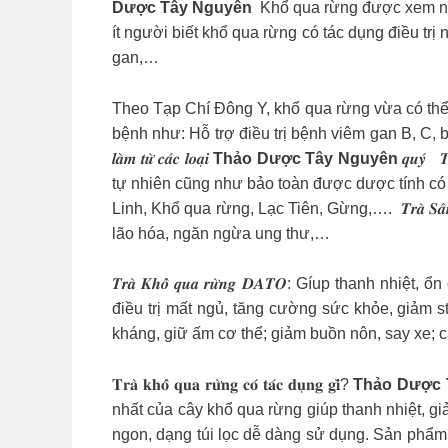
Dược Tây Nguyên
️ Khổ qua rừng được xem như l
ít người biết khổ qua rừng có tác dụng điều t
gan,… ️
Theo Tạp Chí Đông Y, khổ qua rừng vừa có thể 
bệnh như: Hỗ trợ điều trị bệnh viêm gan B, C, bện
𝒍𝒂̀𝒎 𝒕𝒖̛̀ 𝒄𝒂́𝒄 𝒍𝒐𝒂̣𝒊
Thảo Dược Tây Nguyên
𝒒𝒖𝒚́
tự nhiên cũng như bảo toàn được dược tính có 
Linh, Khổ qua rừng, Lạc Tiên, Gừng,…. ️ 𝑻𝒓𝒂̀ 𝑺𝒂
lão hóa, ngăn ngừa ung thư,… ️
𝑻𝒓𝒂̀ 𝑲𝒉𝒐̂̉ 𝒒𝒖𝒂 𝒓𝒖̛̀𝒏𝒈 𝑫𝑨𝑻𝑶: Gíup thanh 
điều trị mất ngủ, tăng cường sức khỏe, giảm stress,
kháng, giữ ấm cơ thể; giảm buồn nôn, say xe; c
𝐓𝐫𝐚̀ 𝐤𝐡𝐨̂̉ 𝐪𝐮𝐚 𝐫𝐮̛̀𝐧𝐠 𝐜𝐨́ 𝐭𝐚́𝐜 𝐝𝐮̣𝐧𝐠 𝐠𝐢̀?
Thảo Dược 
nhất của cây khổ qua rừng giúp thanh nhiệt, giải độc
ngon, dạng túi lọc dễ dàng sử dụng. Sản phẩm kh