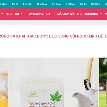
Du Lịch
Mẹ Bé
Phụ Kiện
Thú Cưng
Gia Dụng
Ăn Uống
Giải Trí
Đời Sống
M
*SHOP HOT*
0# SHOPEE HOT
MÃ GIẢM GIÁ
SHOPXUHUONG
M
ỒNG VÀ KHAI THÁC DƯỢC LIỆU VÙNG NÚI NGỌC LINH ĐỂ T