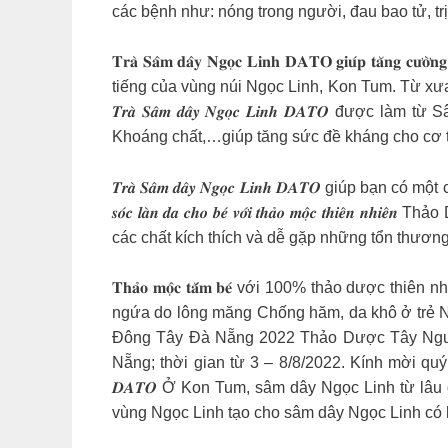
các bệnh như: nóng trong người, đau bao tử, trị
𝐓𝐫𝐚̀ 𝐒𝐚̂𝐦 𝐝𝐚̂𝐲 𝐍𝐠𝐨̣𝐜 𝐋𝐢𝐧𝐡 𝐃𝐀𝐓𝐎 𝐠𝐢𝐮́𝐩 𝐭𝐚̆𝐧𝐠 𝐜𝐮̛𝐨̛̀𝐧𝐠 
tiếng của vùng núi Ngọc Linh, Kon Tum. Từ xưa
𝑻𝒓𝒂̀ 𝑺𝒂̂𝒎 𝒅𝒂̂𝒚 𝑵𝒈𝒐̣𝒄 𝑳𝒊𝒏𝒉 𝑫𝑨𝑻
Khoáng chất,…giúp tăng sức đề kháng cho cơ t
𝑻𝒓𝒂̀ 𝑺𝒂̂𝒎 𝒅𝒂̂𝒚 𝑵𝒈𝒐̣𝒄 𝑳𝒊𝒏𝒉 𝑫𝑨𝑻𝑶 g
𝒔𝒐́𝒄 𝒍𝒂̀𝒏 𝒅𝒂 𝒄𝒉𝒐 𝒃𝒆́ 𝒗𝒐̛́𝒊 𝒕𝒉𝒂̉𝒐 𝒎𝒐̣
các chất kích thích và dễ gặp những tổn thươ
𝐓𝐡𝐚̉𝐨 𝐦𝐨̣̂𝐜 𝐭𝐚̆́𝐦 𝐛𝐞́ với 100% thảo 
ngứa do lông măng Chống hăm, da khô ở trẻ 
Đông Tây Đà Nẵng 2022️ Thảo Dược Tây Nguy
Nẵng; thời gian từ 3 – 8/8/2022. Kính mời quý khách
𝑫𝑨𝑻𝑶 Ở Kon Tum, sâm dây Ngọc Linh từ lâu
vùng Ngọc Linh tạo cho sâm dây Ngọc Linh có 