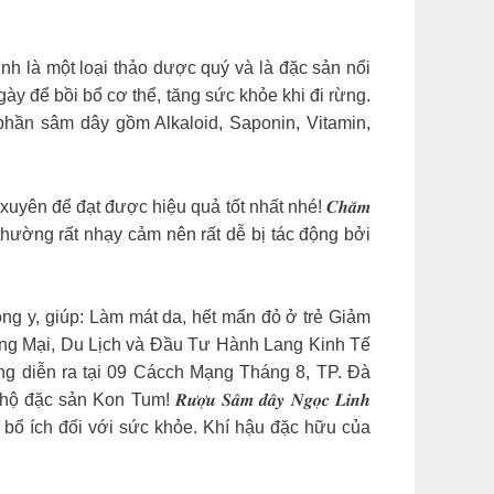
h là một loại thảo dược quý và là đặc sản nổi
y để bồi bổ cơ thể, tăng sức khỏe khi đi rừng.
thành phần sâm dây gồm Alkaloid, Saponin, Vitamin,
ờng xuyên để đạt được hiệu quả tốt nhất nhé! 𝑪𝒉𝒂̆𝒎
 của trẻ nhỏ thường rất nhạy cảm nên rất dễ bị tác động bởi
n đông y, giúp: Làm mát da, hết mẩn đỏ ở trẻ Giảm
ng Mại, Du Lịch và Đầu Tư Hành Lang Kinh Tế
 diễn ra tại 09 Cácch Mạng Tháng 8, TP. Đà
 Tum! 𝑹𝒖̛𝒐̛̣𝒖 𝑺𝒂̂𝒎 𝒅𝒂̂𝒚 𝑵𝒈𝒐̣𝒄 𝑳𝒊𝒏𝒉
 bổ ích đối với sức khỏe. Khí hậu đặc hữu của