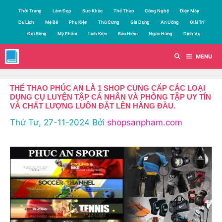
Chuyển
Thời Trang
Làm Đẹp
Sức Khỏe
Thể Thao
Công Nghệ
Điện Máy
đến
Du Lịch
Mẹ Bé
Phụ Kiện
Thú Cưng
Gia Dụng
Ăn Uống
Giải Trí
nội
Đời Sống
Mỹ Phẩm
Linh Kiện
Bảo Hiểm
Ngân Hàng
Dịch Vụ
dung
MENU
THỂ THAO PHÚC AN LÀ 1 SHOP CUNG CẤP CÁC LOẠI
DỤNG CỤ LUYỆN TẬP CÁ NHÂN VÀ PHÒNG TẬP UY TÍN
VÀ CHẤT LƯỢNG LUÔN ĐẶT LÊN HÀNG ĐẦU.
Thứ Tư, 27-11-2024
Bởi
shopsanpham.com