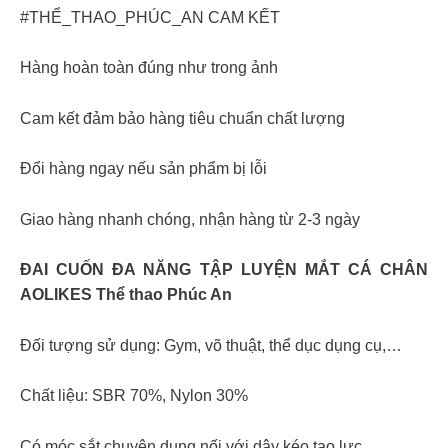
#THỂ_THAO_PHÚC_AN CAM KẾT
Hàng hoàn toàn đúng như trong ảnh
Cam kết đảm bảo hàng tiêu chuẩn chất lượng
Đổi hàng ngay nếu sản phẩm bị lỗi
Giao hàng nhanh chóng, nhận hàng từ 2-3 ngày
ĐAI CUỐN ĐA NĂNG TẬP LUYỆN MẮT CÁ CHÂN
AOLIKES Thể thao Phúc An
Đối tượng sử dụng: Gym, võ thuật, thể dục dụng cụ,…
Chất liệu: SBR 70%, Nylon 30%
Có móc sắt chuyên dụng nối với dây kéo tạo lực