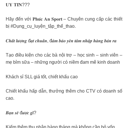
𝐔𝐘 𝐓𝐈́𝐍???
Hãy đến với 𝐏𝐡𝐮́𝐜 𝐀𝐧 𝐒𝐩𝐨𝐫𝐭 – Chuyên cung cấp các thiết
bị #Dụng_cụ_luyện_tập_thể_thao.
𝑪𝒉𝒂̂́𝒕 𝒍𝒖̛𝒐̛̣𝒏𝒈 đ𝒂̣𝒕 𝒄𝒉𝒖𝒂̂̉𝒏, đ𝒂̉𝒎 𝒃𝒂̉𝒐 𝒚𝒆̂𝒏 𝒕𝒂̂𝒎 𝒏𝒉𝒂̣̂𝒑 𝒉𝒂̀𝒏𝒈 𝒃𝒂́𝒏 𝒓𝒂
Tạo điều kiện cho các bà nội trợ – học sinh – sinh viên –
mẹ bỉm sữa – những người có niềm đam mê kinh doanh
Khách sỉ SLL giá tốt, chiết khấu cao
Chiết khấu hấp dẫn, thưởng thêm cho CTV có doanh số
cao.
𝑩𝒂̣𝒏 𝒔𝒆̃ đ𝒖̛𝒐̛̣𝒄 𝒈𝒊̀?
Kiếm thêm thu nhập hàng tháng mà không cần bỏ vốn.