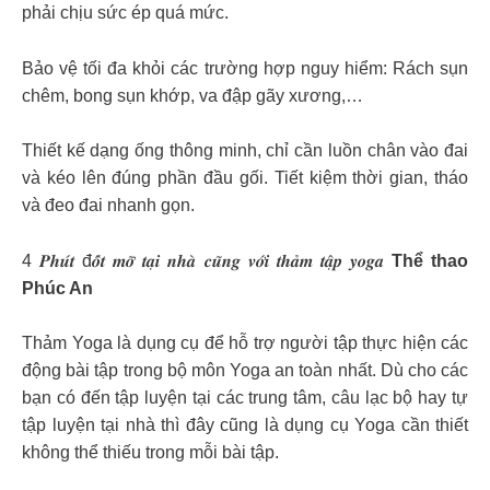
phải chịu sức ép quá mức.
Bảo vệ tối đa khỏi các trường hợp nguy hiểm: Rách sụn
chêm, bong sụn khớp, va đập gãy xương,…
Thiết kế dạng ống thông minh, chỉ cần luồn chân vào đai
và kéo lên đúng phần đầu gối. Tiết kiệm thời gian, tháo
và đeo đai nhanh gọn.
4 𝑷𝒉𝒖́𝒕 đ𝒐̂́𝒕 𝒎𝒐̛̃ 𝒕𝒂̣𝒊 𝒏𝒉𝒂̀ 𝒄𝒖̃𝒏𝒈 𝒗𝒐̛́𝒊 𝒕𝒉𝒂̉𝒎 𝒕𝒂̣̂𝒑 𝒚𝒐𝒈𝒂
Thể thao
Phúc An
Thảm Yoga là dụng cụ để hỗ trợ người tập thực hiện các
động bài tập trong bộ môn Yoga an toàn nhất. Dù cho các
bạn có đến tập luyện tại các trung tâm, câu lạc bộ hay tự
tập luyện tại nhà thì đây cũng là dụng cụ Yoga cần thiết
không thể thiếu trong mỗi bài tập.