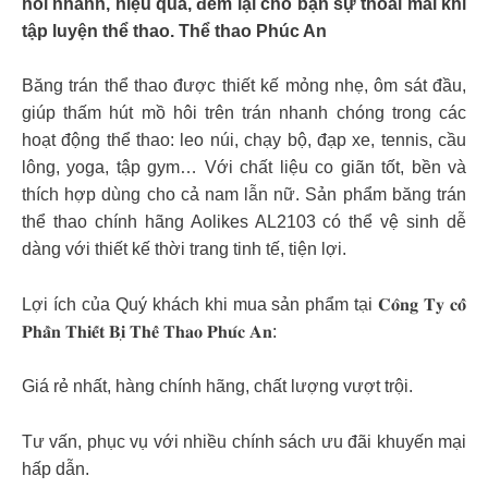
hôi nhanh, hiệu quả, đem lại cho bạn sự thoải mái khi
tập luyện thể thao. Thể thao Phúc An
Băng trán thể thao được thiết kế mỏng nhẹ, ôm sát đầu,
giúp thấm hút mồ hôi trên trán nhanh chóng trong các
hoạt động thể thao: leo núi, chạy bộ, đạp xe, tennis, cầu
lông, yoga, tập gym… Với chất liệu co giãn tốt, bền và
thích hợp dùng cho cả nam lẫn nữ. Sản phẩm băng trán
thể thao chính hãng Aolikes AL2103 có thể vệ sinh dễ
dàng với thiết kế thời trang tinh tế, tiện lợi.
Lợi ích của Quý khách khi mua sản phẩm tại 𝐂𝐨̂𝐧𝐠 𝐓𝐲 𝐜𝐨̂̉
𝐏𝐡𝐚̂̀𝐧 𝐓𝐡𝐢𝐞̂́𝐭 𝐁𝐢̣ 𝐓𝐡𝐞̂̉ 𝐓𝐡𝐚𝐨 𝐏𝐡𝐮́𝐜 𝐀𝐧:
Giá rẻ nhất, hàng chính hãng, chất lượng vượt trội.
Tư vấn, phục vụ với nhiều chính sách ưu đãi khuyến mại
hấp dẫn.