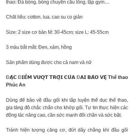
thao: Đá bóng, bóng chuyền cầu lông, tập gym…
Chất liệu: cotton, lụa, cao su co giản
Size: 2 size cơ bản M: 30-45cm; size L: 45-55cm
3 màu bắt mắt: Đen, xám, hồng
Sản phẩm dùng được cho cả nam và nữ
Đ𝗔̣̆𝗖 Đ𝗜𝗘̂̉𝗠 𝗩𝗨̛𝗢̛̣𝗧 𝗧𝗥𝗢̣̂𝗜 𝗖𝗨̉𝗔 Đ𝗔𝗜 𝗕𝗔̉𝗢 𝗩𝗘̣̂
Thể thao
Phúc An
Dùng để bảo vệ đầu gối khi tập luyện thể dục thể thao,
gia tăng độ chắc chắn cho khớp gối. Tự tin thực hiện các
động tác nâng cao, cần sức mạnh đôi chân và sức bật.
Tránh hiện tượng căng cơ, đứt dây chằng khi đầu gối