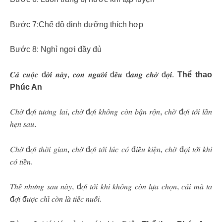
Bước 7:Chế độ dinh dưỡng thích hợp
Bước 8: Nghỉ ngơi đầy đủ
𝑪𝒂̉ 𝒄𝒖𝒐̣̂𝒄 đ𝒐̛̀𝒊 𝒏𝒂̀𝒚, 𝒄𝒐𝒏 𝒏𝒈𝒖̛𝒐̛̀𝒊 đ𝒆̂̀𝒖 đ𝒂𝒏𝒈 𝒄𝒉𝒐̛̀ đ𝒐̛̣𝒊.
Thể thao
Phúc An
𝐶ℎ𝑜̛̀ đ𝑜̛̣𝑖 𝑡𝑢̛𝑜̛𝑛𝑔 𝑙𝑎𝑖, 𝑐ℎ𝑜̛̀ đ𝑜̛̣𝑖 𝑘ℎ𝑜̂𝑛𝑔 𝑐𝑜̀𝑛 𝑏𝑎̣̂𝑛 𝑟𝑜̣̂𝑛, 𝑐ℎ𝑜̛̀ đ𝑜̛̣𝑖 𝑡𝑜̛́𝑖 𝑙𝑎̂̀𝑛
ℎ𝑒̣𝑛 𝑠𝑎𝑢.
𝐶ℎ𝑜̛̀ đ𝑜̛̣𝑖 𝑡ℎ𝑜̛̀𝑖 𝑔𝑖𝑎𝑛, 𝑐ℎ𝑜̛̀ đ𝑜̛̣𝑖 𝑡𝑜̛́𝑖 𝑙𝑢́𝑐 𝑐𝑜́ đ𝑖𝑒̂̀𝑢 𝑘𝑖𝑒̣̂𝑛, 𝑐ℎ𝑜̛̀ đ𝑜̛̣𝑖 𝑡𝑜̛́𝑖 𝑘ℎ𝑖
𝑐𝑜́ 𝑡𝑖𝑒̂̀𝑛.
𝑇ℎ𝑒̂́ 𝑛ℎ𝑢̛𝑛𝑔 𝑠𝑎𝑢 𝑛𝑎̀𝑦, đ𝑜̛̣𝑖 𝑡𝑜̛́𝑖 𝑘ℎ𝑖 𝑘ℎ𝑜̂𝑛𝑔 𝑐𝑜̀𝑛 𝑙𝑢̛̣𝑎 𝑐ℎ𝑜̣𝑛, 𝑐𝑎́𝑖 𝑚𝑎̀ 𝑡𝑎
đ𝑜̛̣𝑖 đ𝑢̛𝑜̛̣𝑐 𝑐ℎ𝑖̉ 𝑐𝑜̀𝑛 𝑙𝑎̀ 𝑡𝑖𝑒̂́𝑐 𝑛𝑢𝑜̂́𝑖.