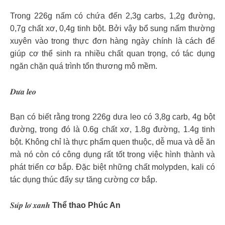
Trong 226g nấm có chứa đến 2,3g carbs, 1,2g đường,
0,7g chất xơ, 0,4g tinh bột. Bởi vậy bổ sung nấm thường
xuyên vào trong thực đơn hàng ngày chính là cách để
giúp cơ thể sinh ra nhiều chất quan trọng, có tác dụng
ngăn chặn quá trình tổn thương mô mềm.
𝑫𝒖̛𝒂 𝒍𝒆𝒐
Bạn có biết rằng trong 226g dưa leo có 3,8g carb, 4g bột
đường, trong đó là 0.6g chất xơ, 1.8g đường, 1.4g tinh
bột. Không chỉ là thực phẩm quen thuộc, dễ mua và dễ ăn
mà nó còn có công dụng rất tốt trong việc hình thành và
phát triển cơ bắp. Đặc biệt những chất molypden, kali có
tác dụng thúc đẩy sự tăng cường cơ bắp.
𝑺𝒖́𝒑 𝒍𝒐̛ 𝒙𝒂𝒏𝒉
Thể thao Phúc An