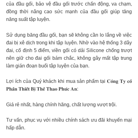
của đầu gối, bảo vệ đầu gối trước chấn động, va chạm,
đồng thời nâng cao sức mạnh của đầu gối giúp tăng
năng suất tập luyện.
Sử dụng băng đầu gối, bạn sẽ không cần lo lắng về việc
đai bị xê dịch trong khi tập luyện. Nhờ vào hệ thống 3 dây
đai, cố định 5 điểm, viền gối có dải Silicone chống trượt
nên giữ cho đai gối bám chắc, không gây mất tập trung
làm gián đoạn buổi tập luyện của bạn.
Lợi ích của Quý khách khi mua sản phẩm tại 𝐂𝐨̂𝐧𝐠 𝐓𝐲 𝐜𝐨̂̉
𝐏𝐡𝐚̂̀𝐧 𝐓𝐡𝐢𝐞̂́𝐭 𝐁𝐢̣ 𝐓𝐡𝐞̂̉ 𝐓𝐡𝐚𝐨 𝐏𝐡𝐮́𝐜 𝐀𝐧:
Giá rẻ nhất, hàng chính hãng, chất lượng vượt trội.
Tư vấn, phục vụ với nhiều chính sách ưu đãi khuyến mại
hấp dẫn.