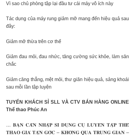
Vì sao chủ phòng tập lại đầu tư cái máy vô ích này
Tác dụng của máy rung giảm mỡ mang đến hiệu quả sau
đây:
Giảm mỡ thừa trên cơ thể
Giảm đau mỏi, đau nhức, tăng cường sức khỏe, làm săn
chắc
Giảm căng thẳng, mệt mỏi, thư giãn hiệu quả, sảng khoái
sau mỗi lần tập luyện
TUYỂN KHÁCH SỈ SLL VÀ CTV BÁN HÀNG ONLINE
Thể thao Phúc An
… 𝐁𝐀̣𝐍 𝐂𝐀̂̀𝐍 𝐍𝐇𝐀̣̂𝐏 𝐒𝐈̉ 𝐃𝐔̣𝐍𝐆 𝐂𝐔̣ 𝐋𝐔𝐘𝐄̂𝐍 𝐓𝐀̣̂𝐏 𝐓𝐇𝐄̂̉
𝐓𝐇𝐀𝐎 𝐆𝐈𝐀́ 𝐓𝐀̣̂𝐍 𝐆𝐎̂́𝐂 – 𝐊𝐇𝐎̂𝐍𝐆 𝐐𝐔𝐀 𝐓𝐑𝐔𝐍𝐆 𝐆𝐈𝐀𝐍 –