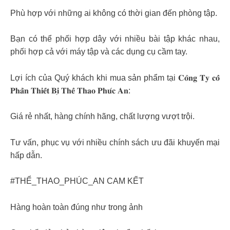
Phù hợp với những ai không có thời gian đến phòng tập.
Bạn có thể phối hợp dây với nhiều bài tập khác nhau,
phối hợp cả với máy tập và các dụng cụ cầm tay.
Lợi ích của Quý khách khi mua sản phẩm tại 𝐂𝐨̂𝐧𝐠 𝐓𝐲 𝐜𝐨̂̉
𝐏𝐡𝐚̂̀𝐧 𝐓𝐡𝐢𝐞̂́𝐭 𝐁𝐢̣ 𝐓𝐡𝐞̂̉ 𝐓𝐡𝐚𝐨 𝐏𝐡𝐮́𝐜 𝐀𝐧:
Giá rẻ nhất, hàng chính hãng, chất lượng vượt trội.
Tư vấn, phục vụ với nhiều chính sách ưu đãi khuyến mại
hấp dẫn.
#THỂ_THAO_PHÚC_AN CAM KẾT
Hàng hoàn toàn đúng như trong ảnh