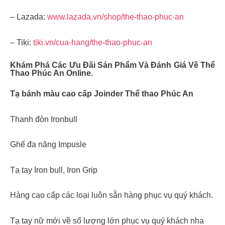
– Lazada:
www.lazada.vn/shop/the-thao-phuc-an
– Tiki:
tiki.vn/cua-hang/the-thao-phuc-an
Khám Phá Các Ưu Đãi Sản Phẩm Và Đánh Giá Về Thể
Thao Phúc An Online.
Tạ bánh màu cao cấp Joinder Thể thao Phúc An
Thanh đòn Ironbull
Ghế đa năng Impusle
Tạ tay Iron bull, Iron Grip
Hàng cao cấp các loại luôn sẵn hàng phục vụ quý khách.
Tạ tay nữ mới về số lượng lớn phục vụ quý khách nha