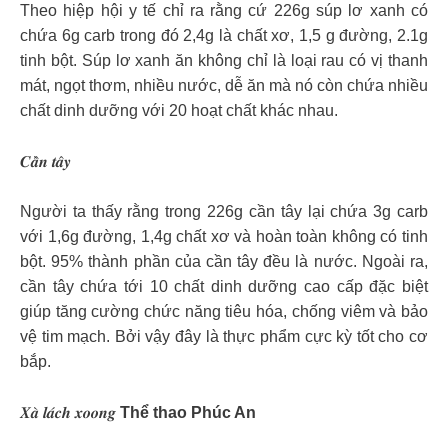
Theo hiệp hội y tế chỉ ra rằng cứ 226g súp lơ xanh có
chứa 6g carb trong đó 2,4g là chất xơ, 1,5 g đường, 2.1g
tinh bột. Súp lơ xanh ăn không chỉ là loại rau có vị thanh
mát, ngọt thơm, nhiều nước, dễ ăn mà nó còn chứa nhiều
chất dinh dưỡng với 20 hoạt chất khác nhau.
𝑪𝒂̂̀𝒏 𝒕𝒂̂𝒚
Người ta thấy rằng trong 226g cần tây lại chứa 3g carb
với 1,6g đường, 1,4g chất xơ và hoàn toàn không có tinh
bột. 95% thành phần của cần tây đều là nước. Ngoài ra,
cần tây chứa tới 10 chất dinh dưỡng cao cấp đặc biệt
giúp tăng cường chức năng tiêu hóa, chống viêm và bảo
vệ tim mạch. Bởi vậy đây là thực phẩm cực kỳ tốt cho cơ
bắp.
𝑿𝒂̀ 𝒍𝒂́𝒄𝒉 𝒙𝒐𝒐𝒏𝒈
Thể thao Phúc An