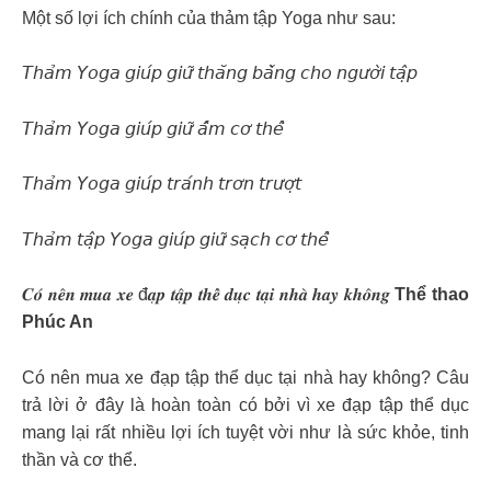
Một số lợi ích chính của thảm tập Yoga như sau:
𝘛𝘩𝘢̉𝘮 𝘠𝘰𝘨𝘢 𝘨𝘪𝘶́𝘱 𝘨𝘪𝘶̛̃ 𝘵𝘩𝘢̆𝘯𝘨 𝘣𝘢̆̀𝘯𝘨 𝘤𝘩𝘰 𝘯𝘨𝘶̛𝘰̛̀𝘪 𝘵𝘢̣̂𝘱
𝘛𝘩𝘢̉𝘮 𝘠𝘰𝘨𝘢 𝘨𝘪𝘶́𝘱 𝘨𝘪𝘶̛̃ 𝘢̂́𝘮 𝘤𝘰̛ 𝘵𝘩𝘦̂̉
𝘛𝘩𝘢̉𝘮 𝘠𝘰𝘨𝘢 𝘨𝘪𝘶́𝘱 𝘵𝘳𝘢́𝘯𝘩 𝘵𝘳𝘰̛𝘯 𝘵𝘳𝘶̛𝘰̛̣𝘵
𝘛𝘩𝘢̉𝘮 𝘵𝘢̣̂𝘱 𝘠𝘰𝘨𝘢 𝘨𝘪𝘶́𝘱 𝘨𝘪𝘶̛̃ 𝘴𝘢̣𝘤𝘩 𝘤𝘰̛ 𝘵𝘩𝘦̂̉
𝑪𝒐́ 𝒏𝒆̂𝒏 𝒎𝒖𝒂 𝒙𝒆 đ𝒂̣𝒑 𝒕𝒂̣̂𝒑 𝒕𝒉𝒆̂̉ 𝒅𝒖̣𝒄 𝒕𝒂̣𝒊 𝒏𝒉𝒂̀ 𝒉𝒂𝒚 𝒌𝒉𝒐̂𝒏𝒈
Thể thao
Phúc An
Có nên mua xe đạp tập thể dục tại nhà hay không? Câu
trả lời ở đây là hoàn toàn có bởi vì xe đạp tập thể dục
mang lại rất nhiều lợi ích tuyệt vời như là sức khỏe, tinh
thần và cơ thể.