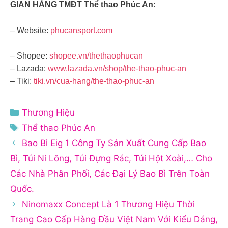
GIAN HÀNG TMĐT Thể thao Phúc An:
– Website:
phucansport.com
– Shopee:
shopee.vn/thethaophucan
– Lazada:
www.lazada.vn/shop/the-thao-phuc-an
– Tiki:
tiki.vn/cua-hang/the-thao-phuc-an
Danh
Thương Hiệu
mục
Thẻ
Thể thao Phúc An
Bao Bì Eig 1 Công Ty Sản Xuất Cung Cấp Bao
Bì, Túi Ni Lông, Túi Đựng Rác, Túi Hột Xoài,… Cho
Các Nhà Phân Phối, Các Đại Lý Bao Bì Trên Toàn
Quốc.
Ninomaxx Concept Là 1 Thương Hiệu Thời
Trang Cao Cấp Hàng Đầu Việt Nam Với Kiểu Dáng,