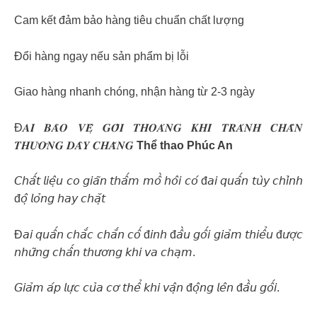
Cam kết đảm bảo hàng tiêu chuẩn chất lượng
Đổi hàng ngay nếu sản phẩm bị lỗi
Giao hàng nhanh chóng, nhận hàng từ 2-3 ngày
Đ𝑨𝑰 𝑩𝑨̉𝑶 𝑽𝑬̣̂ 𝑮𝑶̂́𝑰 𝑻𝑯𝑶𝑨́𝑵𝑮 𝑲𝑯𝑰́ 𝑻𝑹𝑨́𝑵𝑯 𝑪𝑯𝑨̂́𝑵
𝑻𝑯𝑼̛𝑶̛𝑵𝑮 𝑫𝑨̂𝒀 𝑪𝑯𝑨̆̀𝑵𝑮
Thể thao Phúc An
𝘊𝘩𝘢̂́𝘵 𝘭𝘪𝘦̣̂𝘶 𝘤𝘰 𝘨𝘪𝘢̃𝘯 𝘵𝘩𝘢̂́𝘮 𝘮𝘰̂̀ 𝘩𝘰̂𝘪 𝘤𝘰́ đ𝘢𝘪 𝘲𝘶𝘢̂́𝘯 𝘵𝘶̀𝘺 𝘤𝘩𝘪̉𝘯𝘩
đ𝘰̣̂ 𝘭𝘰̉𝘯𝘨 𝘩𝘢𝘺 𝘤𝘩𝘢̣̆𝘵
Đ𝘢𝘪 𝘲𝘶𝘢̂́𝘯 𝘤𝘩𝘢̆́𝘤 𝘤𝘩𝘢̆́𝘯 𝘤𝘰̂́ đ𝘪𝘯𝘩 đ𝘢̂̀𝘶 𝘨𝘰̂́𝘪 𝘨𝘪𝘢̉𝘮 𝘵𝘩𝘪𝘦̂̉𝘶 đ𝘶̛𝘰̛̣𝘤
𝘯𝘩𝘶̛̃𝘯𝘨 𝘤𝘩𝘢̂́𝘯 𝘵𝘩𝘶̛𝘰̛𝘯𝘨 𝘬𝘩𝘪 𝘷𝘢 𝘤𝘩𝘢̣𝘮.
𝘎𝘪𝘢̉𝘮 𝘢́𝘱 𝘭𝘶̛̣𝘤 𝘤𝘶̉𝘢 𝘤𝘰̛ 𝘵𝘩𝘦̂̉ 𝘬𝘩𝘪 𝘷𝘢̣̂𝘯 đ𝘰̣̂𝘯𝘨 𝘭𝘦̂𝘯 đ𝘢̂̀𝘶 𝘨𝘰̂́𝘪.