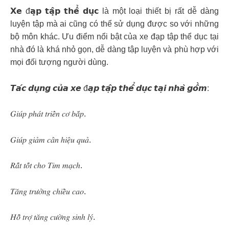
𝗫𝗲 đ𝗮̣𝗽 𝘁𝗮̣̂𝗽 𝘁𝗵𝗲̂̉ 𝗱𝘂̣𝗰 là một loại thiết bị rất dễ dàng
luyện tập mà ai cũng có thể sử dụng được so với những
bộ môn khác. Ưu điểm nổi bật của xe đạp tập thể dục tại
nhà đó là khá nhỏ gọn, dễ dàng tập luyện và phù hợp với
mọi đối tượng người dùng.
𝙏𝙖́𝙘 𝙙𝙪̣𝙣𝙜 𝙘𝙪̉𝙖 𝙭𝙚 đ𝙖̣𝙥 𝙩𝙖̣̂𝙥 𝙩𝙝𝙚̂̉ 𝙙𝙪̣𝙘 𝙩𝙖̣𝙞 𝙣𝙝𝙖̀ 𝙜𝙤̂̀𝙢:
𝐺𝑖𝑢́𝑝 𝑝ℎ𝑎́𝑡 𝑡𝑟𝑖𝑒̂̉𝑛 𝑐𝑜̛ 𝑏𝑎̆́𝑝.
𝐺𝑖𝑢́𝑝 𝑔𝑖𝑎̉𝑚 𝑐𝑎̂𝑛 ℎ𝑖𝑒̣̂𝑢 𝑞𝑢𝑎̉.
𝑅𝑎̂́𝑡 𝑡𝑜̂́𝑡 𝑐ℎ𝑜 𝑇𝑖𝑚 𝑚𝑎̣𝑐ℎ.
𝑇𝑎̆𝑛𝑔 𝑡𝑟𝑢̛𝑜̛̉𝑛𝑔 𝑐ℎ𝑖𝑒̂̀𝑢 𝑐𝑎𝑜.
𝐻𝑜̂̃ 𝑡𝑟𝑜̛̣ 𝑡𝑎̆𝑛𝑔 𝑐𝑢̛𝑜̛̀𝑛𝑔 𝑠𝑖𝑛ℎ 𝑙𝑦́.