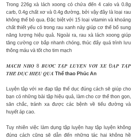
Trong 226g xà lách xoong có chứa đến 4 calo và 0.8g
carb, 0.4g chất xơ và 0.4g đường, bởi vậy đây là loại rau
không thể bỏ qua. Đặc biệt với 15 loại vitamin và khoáng
chất thiết yếu có trong rau xanh này giúp cơ thể bổ sung
năng lượng hiệu quả. Ngoài ra, rau xà lách xoong giúp
tăng cường cơ bắp nhanh chóng, thúc đẩy quá trình lưu
thông máu và tốt cho tim mạch
𝑴𝑨́𝑪𝑯 𝑵𝑯𝑶̣ 8 𝑩𝑼̛𝑶̛́𝑪 𝑻𝑨̣̂𝑷 𝑳𝑼𝒀𝑬̣̂𝑵 𝑽𝑶̛́𝑰 𝑿𝑬 Đ𝑨̣𝑷 𝑻𝑨̣̂𝑷
𝑻𝑯𝑬̂̉ 𝑫𝑼̣𝑪 𝑯𝑰𝑬̣̂𝑼 𝑸𝑼𝑨̉
Thể thao Phúc An
Luyện tập với xe đạp tập thể dục đúng cách sẽ giúp cho
bạn có những bài tập hiệu quả, làm cho cơ thể thon gọn,
săn chắc, tránh xa được các bệnh về tiểu đường và
huyết áp cao.
Tuy nhiên việc làm dụng tập luyện hay tập luyện không
đúng cách cũng sẽ dẫn đến những tác hại không hề