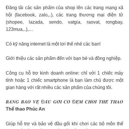
Đăng tải các sản phẩm của shop lên các trang mạng xã
hội (facebook, zalo,..), các trang thương mại điện tử
(shopee, lazada, sendo, vatgia, raovat, rongbay,
123mua,..),…
Có kỹ năng internet là một lợi thế nhé các bạn!
Giới thiệu các sản phẩm đến với bạn bè và đồng nghiệp.
Công cụ hỗ trợ kinh doanh online: chỉ với 1 chiếc máy
tính hoặc 1 chiếc smartphone là bạn làm chủ được một
gian hàng với rất nhiều các sản phẩm của chúng tôi.
𝑩𝑨̆𝑵𝑮 𝑩𝑨̉𝑶 𝑽𝑬̣̂ Đ𝑨̂̀𝑼 𝑮𝑶̂́𝑰 𝑪𝑶́ Đ𝑬̣̂𝑴 𝑪𝑯𝑶̛𝑰 𝑻𝑯𝑬̂̉ 𝑻𝑯𝑨𝑶
Thể thao Phúc An
Giúp hỗ trợ và bảo vệ đầu gối khi chơi các bộ môn thể