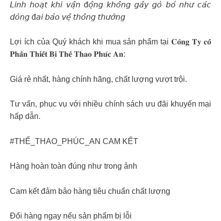
𝘓𝘪𝘯𝘩 𝘩𝘰𝘢̣𝘵 𝘬𝘩𝘪 𝘷𝘢̣̂𝘯 đ𝘰̣̂𝘯𝘨 𝘬𝘩𝘰̂𝘯𝘨 𝘨𝘢̂𝘺 𝘨𝘰̀ 𝘣𝘰́ 𝘯𝘩𝘶̛ 𝘤𝘢́𝘤
𝘥𝘰̀𝘯𝘨 đ𝘢𝘪 𝘣𝘢̉𝘰 𝘷𝘦̣̂ 𝘵𝘩𝘰̂𝘯𝘨 𝘵𝘩𝘶̛𝘰̛̀𝘯𝘨
Lợi ích của Quý khách khi mua sản phẩm tại 𝐂𝐨̂𝐧𝐠 𝐓𝐲 𝐜𝐨̂̉
𝐏𝐡𝐚̂̀𝐧 𝐓𝐡𝐢𝐞̂́𝐭 𝐁𝐢̣ 𝐓𝐡𝐞̂̉ 𝐓𝐡𝐚𝐨 𝐏𝐡𝐮́𝐜 𝐀𝐧:
Giá rẻ nhất, hàng chính hãng, chất lượng vượt trội.
Tư vấn, phục vụ với nhiều chính sách ưu đãi khuyến mại
hấp dẫn.
#THỂ_THAO_PHÚC_AN CAM KẾT
Hàng hoàn toàn đúng như trong ảnh
Cam kết đảm bảo hàng tiêu chuẩn chất lượng
Đổi hàng ngay nếu sản phẩm bị lỗi