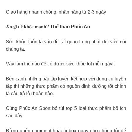
Giao hàng nhanh chóng, nhận hàng từ 2-3 ngày
𝐀̆𝐧 𝐠𝐢̀ đ𝐞̂̉ 𝐤𝐡𝐨̉𝐞 𝐦𝐚̣𝐧𝐡?
Thể thao Phúc An
Sức khỏe luôn là vấn đề rất quan trọng nhất đối với mỗi
chúng ta.
Vậy làm thế nào để có được sức khỏe tốt mỗi ngày!!
Bên cạnh những bài tập luyện kết hợp với dụng cụ luyện
tập thì những thực phẩm có nguồn dinh dưỡng tốt chính
là câu trả lời hoàn hảo.
Cùng Phúc An Sport bỏ túi top 5 loại thực phẩm bổ ích
sau đây
Đừng quên comment hoặc inbox ngay cho chúng tôi để