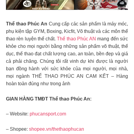
Thể thao Phúc An
Cung cấp các sản phẩm là máy móc,
phụ kiện tập GYM, Boxing, Kicfit, Võ thuật và các môn thể
thao rèn luyện thể chất.
Thể thao Phúc AN
mang đến sức
khỏe cho mọi người bằng những sản phẩm võ thuật, thể
dục, thể thao đạt chất lượng cao, an toàn, bền đẹp và giá
cả phải chăng. Chúng tôi rất vinh dự khi được là người
bạn đồng hành với sức khỏe của mọi người, mọi nhà,
mọi ngành THỂ THAO PHÚC AN CAM KẾT – Hàng
hoàn toàn đúng như trong ảnh
GIAN HÀNG TMĐT Thể thao Phúc An:
– Website:
phucansport.com
– Shopee:
shopee.vn/thethaophucan