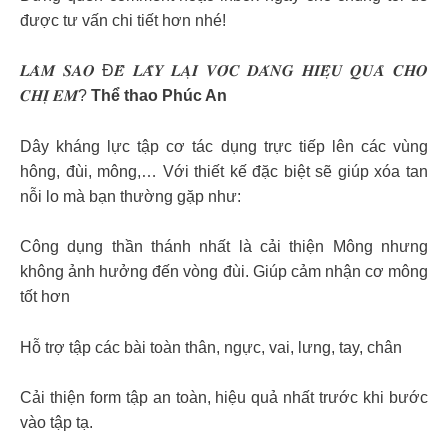
được tư vấn chi tiết hơn nhé!
𝑳𝑨̀𝑴 𝑺𝑨𝑶 Đ𝑬̂̉ 𝑳𝑨̂́𝒀 𝑳𝑨̣𝑰 𝑽𝑶́𝑪 𝑫𝑨́𝑵𝑮 𝑯𝑰𝑬̣̂𝑼 𝑸𝑼𝑨̉ 𝑪𝑯𝑶
𝑪𝑯𝑰̣ 𝑬𝑴?
Thể thao Phúc An
Dây kháng lực tập cơ tác dụng trực tiếp lên các vùng
hông, đùi, mông,… Với thiết kế đặc biệt sẽ giúp xóa tan
nỗi lo mà bạn thường gặp như:
Công dụng thần thánh nhất là cải thiện Mông nhưng
không ảnh hưởng đến vòng đùi. Giúp cảm nhận cơ mông
tốt hơn
Hỗ trợ tập các bài toàn thân, ngực, vai, lưng, tay, chân
Cải thiện form tập an toàn, hiệu quả nhất trước khi bước
vào tập tạ.