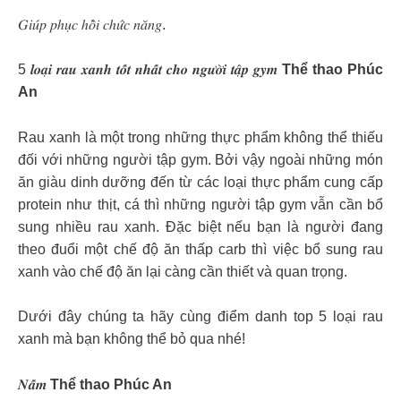
𝐺𝑖𝑢́𝑝 𝑝ℎ𝑢̣𝑐 ℎ𝑜̂̀𝑖 𝑐ℎ𝑢̛́𝑐 𝑛𝑎̆𝑛𝑔.
5 𝒍𝒐𝒂̣𝒊 𝒓𝒂𝒖 𝒙𝒂𝒏𝒉 𝒕𝒐̂́𝒕 𝒏𝒉𝒂̂́𝒕 𝒄𝒉𝒐 𝒏𝒈𝒖̛𝒐̛̀𝒊 𝒕𝒂̣̂𝒑 𝒈𝒚𝒎
Thể thao Phúc
An
Rau xanh là một trong những thực phẩm không thể thiếu
đối với những người tập gym. Bởi vậy ngoài những món
ăn giàu dinh dưỡng đến từ các loại thực phẩm cung cấp
protein như thịt, cá thì những người tập gym vẫn cần bổ
sung nhiều rau xanh. Đặc biệt nếu bạn là người đang
theo đuổi một chế độ ăn thấp carb thì việc bổ sung rau
xanh vào chế độ ăn lại càng cần thiết và quan trọng.
Dưới đây chúng ta hãy cùng điểm danh top 5 loại rau
xanh mà bạn không thể bỏ qua nhé!
𝑵𝒂̂́𝒎
Thể thao Phúc An