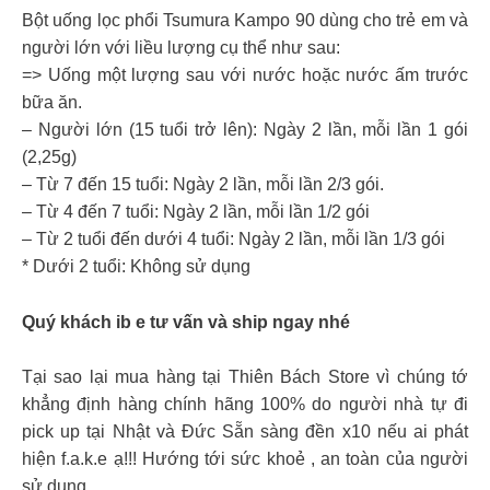
Bột uống lọc phổi Tsumura Kampo 90 dùng cho trẻ em và
người lớn với liều lượng cụ thể như sau:
=> Uống một lượng sau với nước hoặc nước ấm trước
bữa ăn.
– Người lớn (15 tuổi trở lên): Ngày 2 lần, mỗi lần 1 gói
(2,25g)
– Từ 7 đến 15 tuổi: Ngày 2 lần, mỗi lần 2/3 gói.
– Từ 4 đến 7 tuổi: Ngày 2 lần, mỗi lần 1/2 gói
– Từ 2 tuổi đến dưới 4 tuổi: Ngày 2 lần, mỗi lần 1/3 gói
* Dưới 2 tuổi: Không sử dụng
Quý khách ib e tư vấn và ship ngay nhé
Tại sao lại mua hàng tại Thiên Bách Store vì chúng tớ
khẳng định hàng chính hãng 100% do người nhà tự đi
pick up tại Nhật và Đức Sẵn sàng đền x10 nếu ai phát
hiện f.a.k.e ạ!!! Hướng tới sức khoẻ , an toàn của người
sử dụng