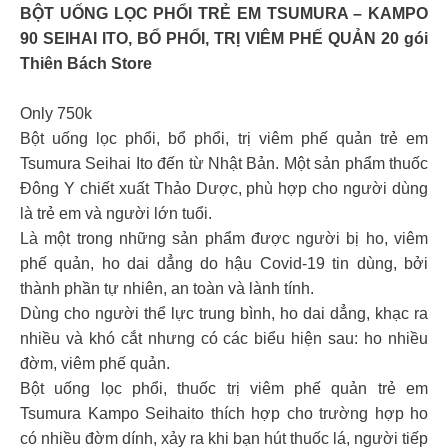
BỘT UỐNG LỌC PHỔI TRẺ EM TSUMURA – KAMPO
90 SEIHAI ITO, BỔ PHỔI, TRỊ VIÊM PHẾ QUẢN 20 gói
Thiên Bách Store
Only 750k
Bột uống lọc phổi, bổ phổi, trị viêm phế quản trẻ em
Tsumura Seihai Ito đến từ Nhật Bản. Một sản phẩm thuốc
Đông Y chiết xuất Thảo Dược, phù hợp cho người dùng
là trẻ em và người lớn tuổi.
Là một trong những sản phẩm được người bị ho, viêm
phế quản, ho dai dẳng do hậu Covid-19 tin dùng, bởi
thành phần tự nhiên, an toàn và lành tính.
Dùng cho người thể lực trung bình, ho dai dẳng, khạc ra
nhiều và khó cắt nhưng có các biểu hiện sau: ho nhiều
đờm, viêm phế quản.
Bột uống lọc phổi, thuốc trị viêm phế quản trẻ em
Tsumura Kampo Seihaito thích hợp cho trường hợp ho
có nhiều đờm dính, xảy ra khi bạn hút thuốc lá, người tiếp