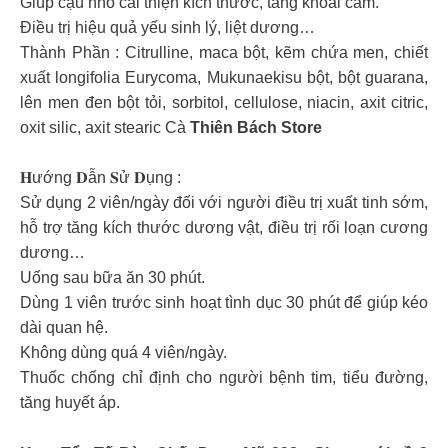
Giúp cậu nhỏ cải thiện kích thước, tăng khoái cảm.
Điều trị hiệu quả yếu sinh lý, liệt dương…
Thành Phần : Citrulline, maca bột, kẽm chứa men, chiết
xuất longifolia Eurycoma, Mukunaekisu bột, bột guarana,
lên men đen bột tỏi, sorbitol, cellulose, niacin, axit citric,
oxit silic, axit stearic Cà
Thiên Bách Store
𝐇ướng 𝐃ẫn 𝐒ử 𝐃ụng :
Sử dụng 2 viên/ngày đối với người điều trị xuất tinh sớm,
hỗ trợ tăng kích thước dương vật, điều trị rối loạn cương
dương…
Uống sau bữa ăn 30 phút.
Dùng 1 viên trước sinh hoạt tình dục 30 phút để giúp kéo
dài quan hệ.
Không dùng quá 4 viên/ngày.
Thuốc chống chỉ định cho người bệnh tim, tiểu đường,
tăng huyết áp.