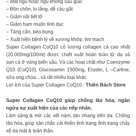
– Mất ngủ hoặc ngủ không sâu giấc
– Bồn chồn, lo lắng, dễ cáu gắt
– Giảm nội tiết tố
– Giảm ham muốn tình dục
– Tăng cân, béo bụng.
– Xuất hiện bệnh lý về xương khớp, tim mạch
Super Collagen CoQ10 có lượng collagen cá cao nhất
(20.000mg/100ml) được chiết xuất hoàn toàn từ da và
sụn cá ở vùng biển sâu. Và các hoạt chất như Coenzyme
Q10 (CoQ10), Glucosamin 1500mg, Elastin, L –Cartine,
sữa ong chúa…và rất nhiều loại khác
Lợi ích của Super Collagen CoQ10 :
Thiên Bách Store
Super Collagen CoQ10 giúp chống lão hóa, ngăn
ngừa sự xuất hiện của các nếp nhăn.
Làm sáng & mờ các vết nám, tàn nhang trên da. Chống
lão hóa, giúp săn chắc cải thiện tình trạng tình trạng chảy
xệ da mặt & toàn thân.