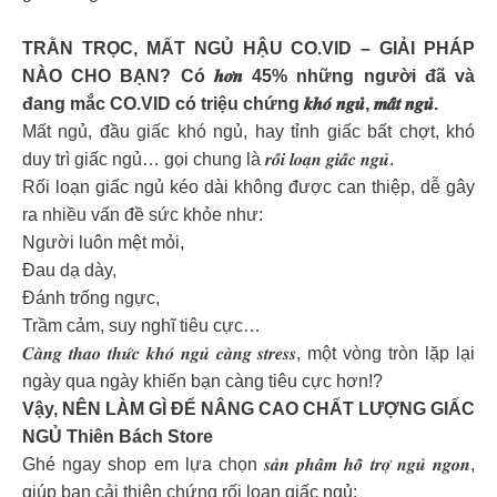
TRẰN TRỌC, MẤT NGỦ HẬU CO.VID – GIẢI PHÁP
NÀO CHO BẠN? Có 𝒉𝒐̛𝒏 45% những người đã và
đang mắc CO.VID có triệu chứng 𝒌𝒉𝒐́ 𝒏𝒈𝒖̉, 𝒎𝒂̂́𝒕 𝒏𝒈𝒖̉.
Mất ngủ, đầu giấc khó ngủ, hay tỉnh giấc bất chợt, khó
duy trì giấc ngủ… gọi chung là 𝒓𝒐̂́𝒊 𝒍𝒐𝒂̣𝒏 𝒈𝒊𝒂̂́𝒄 𝒏𝒈𝒖̉.
Rối loạn giấc ngủ kéo dài không được can thiệp, dễ gây
ra nhiều vấn đề sức khỏe như:
Người luôn mệt mỏi,
Đau dạ dày,
Đánh trống ngực,
Trầm cảm, suy nghĩ tiêu cực…
𝑪𝒂̀𝒏𝒈 𝒕𝒉𝒂𝒐 𝒕𝒉𝒖̛́𝒄 𝒌𝒉𝒐́ 𝒏𝒈𝒖̉ 𝒄𝒂̀𝒏𝒈 𝒔𝒕𝒓𝒆𝒔𝒔, một vòng tròn lặp lại
ngày qua ngày khiến bạn càng tiêu cực hơn!?
Vậy, NÊN LÀM GÌ ĐỂ NÂNG CAO CHẤT LƯỢNG GIẤC
NGỦ Thiên Bách Store
Ghé ngay shop em lựa chọn 𝒔𝒂̉𝒏 𝒑𝒉𝒂̂̉𝒎 𝒉𝒐̂̃ 𝒕𝒓𝒐̛̣ 𝒏𝒈𝒖̉ 𝒏𝒈𝒐𝒏,
giúp bạn cải thiện chứng rối loạn giấc ngủ: