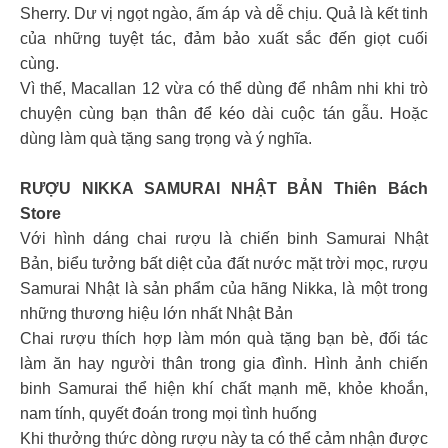
Sherry. Dư vị ngọt ngào, ấm áp và dễ chịu. Quả là kết tinh
của những tuyệt tác, đảm bảo xuất sắc đến giọt cuối
cùng.
Vì thế, Macallan 12 vừa có thể dùng để nhâm nhi khi trò
chuyện cùng bạn thân để kéo dài cuộc tán gẫu. Hoặc
dùng làm quà tặng sang trọng và ý nghĩa.
RƯỢU NIKKA SAMURAI NHẬT BẢN Thiên Bách
Store
Với hình dáng chai rượu là chiến binh Samurai Nhật
Bản, biểu tưởng bất diệt của đất nước mặt trời mọc, rượu
Samurai Nhật là sản phẩm của hãng Nikka, là một trong
những thương hiệu lớn nhất Nhật Bản
Chai rượu thích hợp làm món quà tặng bạn bè, đối tác
làm ăn hay người thân trong gia đình. Hình ảnh chiến
binh Samurai thể hiện khí chất mạnh mẽ, khỏe khoắn,
nam tính, quyết đoán trong mọi tình huống
Khi thưởng thức dòng rượu này ta có thể cảm nhận được