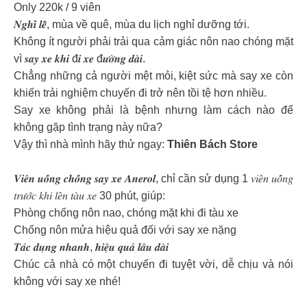
Only 220k / 9 viên
𝑵𝒈𝒉𝒊̉ 𝒍𝒆̂̃, mùa về quê, mùa du lịch nghỉ dưỡng tới.
Không ít người phải trải qua cảm giác nôn nao chóng mặt
vì 𝒔𝒂𝒚 𝒙𝒆 𝒌𝒉𝒊 đ𝒊 𝒙𝒆 đ𝒖̛𝒐̛̀𝒏𝒈 𝒅𝒂̀𝒊.
Chẳng những cả người mệt mỏi, kiệt sức mà say xe còn
khiến trải nghiệm chuyến đi trở nên tồi tệ hơn nhiều.
Say xe không phải là bệnh nhưng làm cách nào để
không gặp tình trạng này nữa?
Vậy thì nhà mình hãy thử ngay:
Thiên Bách Store
𝑽𝒊𝒆̂𝒏 𝒖𝒐̂́𝒏𝒈 𝒄𝒉𝒐̂́𝒏𝒈 𝒔𝒂𝒚 𝒙𝒆 𝑨𝒏𝒆𝒓𝒐𝒍, chỉ cần sử dụng 1 𝑣𝑖𝑒̂𝑛 𝑢𝑜̂́𝑛𝑔
𝑡𝑟𝑢̛𝑜̛́𝑐 𝑘ℎ𝑖 𝑙𝑒̂𝑛 𝑡𝑎̀𝑢 𝑥𝑒 30 phút, giúp:
Phòng chống nôn nao, chóng mặt khi đi tàu xe
Chống nôn mửa hiệu quả đối với say xe nặng
𝑻𝒂́𝒄 𝒅𝒖̣𝒏𝒈 𝒏𝒉𝒂𝒏𝒉, 𝒉𝒊𝒆̣̂𝒖 𝒒𝒖𝒂̉ 𝒍𝒂̂𝒖 𝒅𝒂̀𝒊
Chúc cả nhà có một chuyến đi tuyệt vời, dễ chịu và nói
không với say xe nhé!