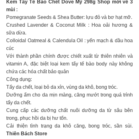
Kem Tẩy Tế Bào Chết Dove Mỹ 298g Shop mới về 3
mùi :
Pomegranate Seeds & Shea Butter: lựu đỏ và bơ hạt mỡ.
Crushed Lavender & Coconut Milk : Hoa oải hương &
sữa dừa.
Colloidal Oatmeal & Calendula Oil : yến mạch & dầu hoa
cúc
Với thành phần chính được chiết xuất từ thiên nhiên và
vitamin A, đặc biệt loại kem tẩy tế bào body này không
chứa các hóa chất bảo quản
Công dụng:
Tẩy da chết, loại bỏ da xỉn, vùng da khô, bong tróc.
Dưỡng ẩm cho da mịn màng, căng mướt trong quá trình
tẩy da chết.
Cung cấp các dưỡng chất nuôi dưỡng da từ sâu bên
trong, phục hồi da bị hư tổn.
Cải thiện tình trạng da khô căng, bong tróc, sần sùi.
Thiên Bách Store