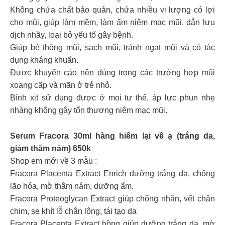
Không chứa chất bảo quản, chứa nhiều vi lượng có lợi
cho mũi, giúp làm mềm, làm ẩm niêm mạc mũi, dẫn lưu
dịch nhầy, loại bỏ yếu tố gây bệnh.
Giúp bé thông mũi, sạch mũi, tránh ngạt mũi và có tác
dụng kháng khuẩn.
Được khuyến cáo nên dùng trong các trường hợp mũi
xoang cấp và mãn ở trẻ nhỏ.
Bình xịt sử dụng được ở mọi tư thế, áp lực phun nhẹ
nhàng không gây tổn thương niêm mạc mũi.
Serum Fracora 30ml hàng hiếm lại về ạ (trắng da,
giảm thâm nám) 650k
Shop em mới về 3 mẫu :
Fracora Placenta Extract Enrich dưỡng trắng da, chống
lão hóa, mờ thâm nám, dưỡng ẩm.
Fracora Proteoglycan Extract giúp chống nhăn, vết chân
chim, se khít lỗ chân lông, tái tạo da
Fracora Placenta Extract hồng giúp dưỡng trắng da, mờ