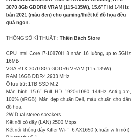
3070 8Gb GDDR6 VRAM (115-135W), 15.6”FHd 144Hz
bản 2021 (màu đen) cho gaming/thiết kế đồ họa đều
quá ngon.
THÔNG SỐ KĨ THUẬT :
Thiên Bách Store
CPU Intel Core i7-10870H 8 nhân 16 luồng, up to 5GHz
16MB
VGA RTX 3070 8Gb GDDR6 VRAM (115-135W)
RAM 16GB DDR4 2933 MHz
Ổ lưu trữ: 1TB SSD M.2
Màn hình 15.6″ Full HD 1920×1080 144Hz Anti-glare,
100% (sRGB). Màn đẹp chuẩn Dell, màu chuẩn cho dân
đồ họa.
2W Dual stereo speakers
Kết nối có dây (LAN) 2500 Mbps
Kết nối không dây Killer Wi-Fi 6 AX1650 (chuẩn wifi mới)