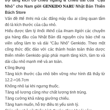
trợ tăng kích cỡ chiều ngang & chiều dài của “Cậu
Nhỏ” cho Nam giới 𝐆𝐄𝐍𝐊𝐈𝐃𝐎 𝐍𝐀𝐑𝐔 Nhật Bản Thiên
Bách Store
Vấn đề #tế #nhị mà các đấng mày râu ai cũng quan tâm
đó là kích thước của cậu nhỏ.
Hiểu được tâm lý #nổi #khổ của #nam #giới các chuyên
gia hàng đầu của Nhật Bản đã nguyên cứu bào chế ra
viên uống làm to và dài “Cậu Nhỏ” Genkido. Theo một
công thức độc đáo với các thành hoàn toàn thảo dược
thiên nhiên Genkido giúp phái mạnh tăng kích, làm to và
dài cậu nhỏ mạnh mẽ và an toàn.
𝐂ông 𝐃ụng
Tăng kích thước cậu nhỏ bền vững như hình đã thấy từ
12.2->16.7cm
Không nhỏ lại khi ngưng thuốc.
Tăng số lượng cũng như chất lượng tinh trùng.
Tăng cường khả năng giường chiếu.
Tăng ham muốn, hỗ trợ điều trị yếu sinh lý.