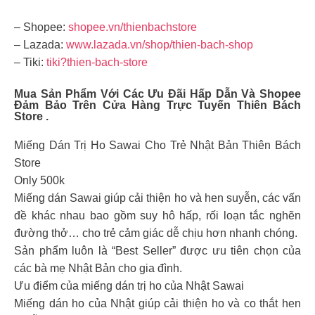
– Shopee:
shopee.vn/thienbachstore
– Lazada:
www.lazada.vn/shop/thien-bach-shop
– Tiki:
tiki?thien-bach-store
Mua Sản Phẩm Với Các Ưu Đãi Hấp Dẫn Và Shopee
Đảm Bảo Trên Cửa Hàng Trực Tuyến Thiên Bách
Store .
Miếng Dán Trị Ho Sawai Cho Trẻ Nhật Bản Thiên Bách
Store
Only 500k
Miếng dán Sawai giúp cải thiện ho và hen suyễn, các vấn
đề khác nhau bao gồm suy hô hấp, rối loạn tắc nghẽn
đường thở… cho trẻ cảm giác dễ chịu hơn nhanh chóng.
Sản phẩm luôn là “Best Seller” được ưu tiên chọn của
các bà mẹ Nhật Bản cho gia đình.
Ưu điểm của miếng dán trị ho của Nhật Sawai
Miếng dán ho của Nhật giúp cải thiện ho và co thắt hen