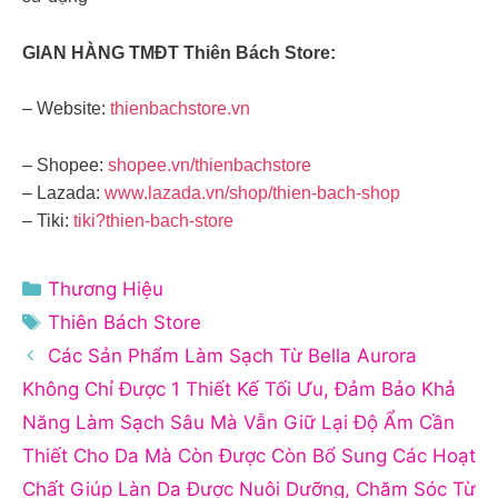
GIAN HÀNG TMĐT Thiên Bách Store:
– Website:
thienbachstore.vn
– Shopee:
shopee.vn/thienbachstore
– Lazada:
www.lazada.vn/shop/thien-bach-shop
– Tiki:
tiki?thien-bach-store
Danh
Thương Hiệu
mục
Thẻ
Thiên Bách Store
Các Sản Phẩm Làm Sạch Từ Bella Aurora
Không Chỉ Được 1 Thiết Kế Tối Ưu, Đảm Bảo Khả
Năng Làm Sạch Sâu Mà Vẫn Giữ Lại Độ Ẩm Cần
Thiết Cho Da Mà Còn Được Còn Bổ Sung Các Hoạt
Chất Giúp Làn Da Được Nuôi Dưỡng, Chăm Sóc Từ