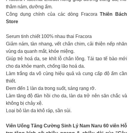
thâm nám, dưỡng ẩm.
Công dụng chính của các dòng Fracora
Thiên Bách
Store
Serum tinh chiết 100% nhau thai Fracora
Giảm nám, tàn nhang, vết chân chim, cải thiện nếp nhăn
vùng da quanh mắt, khóe miệng.
Giúp trẻ hoá da, se khít lỗ chân lông. Tái tạo tế bào mới
cho da khỏe mạnh, chống lão hoá da.
Làm trắng da vô cùng hiệu quả và cung cấp độ ẩm cần
thiết.
Đem đến 1 làn da trong suốt, sáng rạng rỡ.
Làm tăng độ đàn hồi cho da, làn da trở nên săn chắc và
không bị chảy xệ.
Loại bỏ làn da khô ráp, sần sùi.
Viên Uống Tăng Cường Sinh Lý Nam Naru 60 viên Hỗ