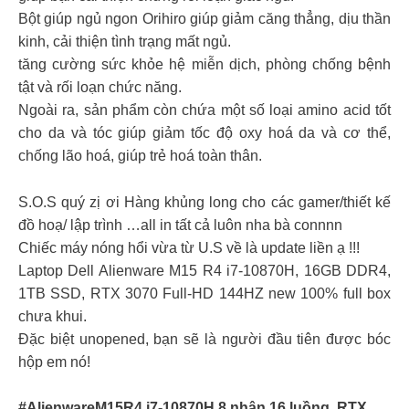
Bột giúp ngủ ngon Orihiro giúp giảm căng thẳng, dịu thần
kinh, cải thiện tình trạng mất ngủ.
tăng cường sức khỏe hệ miễn dịch, phòng chống bệnh
tật và rối loạn chức năng.
Ngoài ra, sản phẩm còn chứa một số loại amino acid tốt
cho da và tóc giúp giảm tốc độ oxy hoá da và cơ thể,
chống lão hoá, giúp trẻ hoá toàn thân.
S.O.S quý zị ơi Hàng khủng long cho các gamer/thiết kế
đồ hoạ/ lập trình …all in tất cả luôn nha bà connnn
Chiếc máy nóng hổi vừa từ U.S về là update liền ạ !!!
Laptop Dell Alienware M15 R4 i7-10870H, 16GB DDR4,
1TB SSD, RTX 3070 Full-HD 144HZ new 100% full box
chưa khui.
Đặc biệt unopened, bạn sẽ là người đầu tiên được bóc
hộp em nó!
#AlienwareM15R4 i7-10870H 8 nhân 16 luồng, RTX