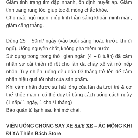
Giảm tình trạng tim đập nhanh, ổn định huyết áp. Giảm
tình trạng rụng tóc, giúp tóc & móng chắc khỏe.
Cho giấc ngủ ngon, giúp tinh thần sáng khoái, minh mẫn,
giảm căng thẳng.
Dùng 25 – 50ml/ ngày (vào buổi sáng hoặc trước khi đi
ngủ). Uống nguyên chất, không pha thêm nước.
Sử dụng trong trong thời gian ngắn (4 – 8 tuần) đã cảm
nhận sự cải thiện rõ rệt cho làn da chảy xệ và mờ nếp
nhăn. Tuy nhiên, uống đều đặn 03 tháng trở lên để cảm
nhận hiệu quả tốt nhất của sản phẩm.
Khi cảm nhận được sự hài lòng của làn da tươi trẻ & cơ
thể khỏe mạnh, có thể duy trì bằng cách uống cách ngày
(1 nắp/ 1 ngày, 1 chai/1 tháng)
Bảo quản tủ lạnh sau khi mở chai.
VIÊN UỐNG CHỐNG SAY XE 𝐒𝐀𝐘 𝐗𝐄 – ÁC MỘNG KHI
ĐI XA Thiên Bách Store