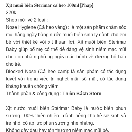
𝐗𝐢̣𝐭 𝐦𝐮𝐨̂́𝐢 𝐛𝐢𝐞̂̉𝐧 𝐒𝐭𝐞𝐫𝐢𝐦𝐚𝐫 𝐜𝐚́ 𝐡𝐞𝐨 𝟏𝟎𝟎𝐦𝐥 [𝐏𝐡𝐚́𝐩]
220k
Shop mới về 2 loại :
Nose Hygiene (Cá heo vàng) : là một sản phẩm chăm sóc
mũi hàng ngày bằng nước muối biển sinh lý dành cho em
bé với thiết kế vòi xịt thuận lợi. Xịt muối biển Sterimar
Baby giúp bố mẹ có thể dễ dàng vệ sinh niêm mạc mũi
cho con nhằm phò ng ngừa các bệnh về đường hô hấp
cho trẻ.
Blocked Nose (Cá heo cam): là sản phẩm có tác dụng
tuyệt vời trong việc trị nghẹt mũi, sổ mũi, có tác dụng
kháng khuẩn chống viêm.
Thành phần & công dụng :
Thiên Bách Store
Xịt nước muối biển Stérimar Baby là nước biển phun
sương 100% thiên nhiên , dành riêng cho trẻ sơ sinh và
trẻ nhỏ, có áp lực phun sương nhẹ nhàng,
Không gây đau hay tổn thương niêm mạc mũi bé.