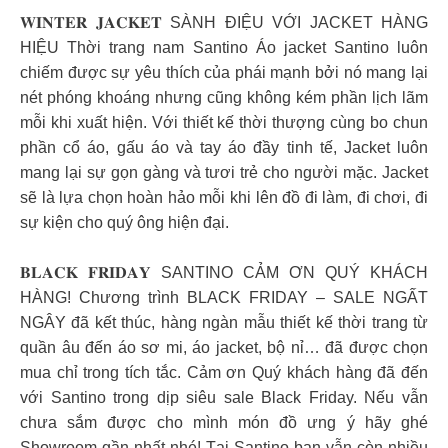
𝐖𝐈𝐍𝐓𝐄𝐑 𝐉𝐀𝐂𝐊𝐄𝐓 SÀNH ĐIỆU VỚI JACKET HÀNG
HIỆU Thời trang nam Santino Áo jacket Santino luôn
chiếm được sự yêu thích của phái mạnh bởi nó mang lại
nét phóng khoáng nhưng cũng không kém phần lịch lãm
mỗi khi xuất hiện. Với thiết kế thời thượng cùng bo chun
phần cổ áo, gấu áo và tay áo đầy tinh tế, Jacket luôn
mang lại sự gọn gàng và tươi trẻ cho người mặc. Jacket
sẽ là lựa chọn hoàn hảo mỗi khi lên đồ đi làm, đi chơi, đi
sự kiện cho quý ông hiện đại.
𝐁𝐋𝐀𝐂𝐊 𝐅𝐑𝐈𝐃𝐀𝐘 SANTINO CẢM ƠN QUÝ KHÁCH
HÀNG! Chương trình BLACK FRIDAY – SALE NGẤT
NGÂY đã kết thúc, hàng ngàn mẫu thiết kế thời trang từ
quần âu đến áo sơ mi, áo jacket, bộ nỉ… đã được chọn
mua chỉ trong tích tắc. Cảm ơn Quý khách hàng đã đến
với Santino trong dịp siêu sale Black Friday. Nếu vẫn
chưa sắm được cho mình món đồ ưng ý hãy ghé
Showroom gần nhất nhé! Tại Santino bạn vẫn còn nhiều