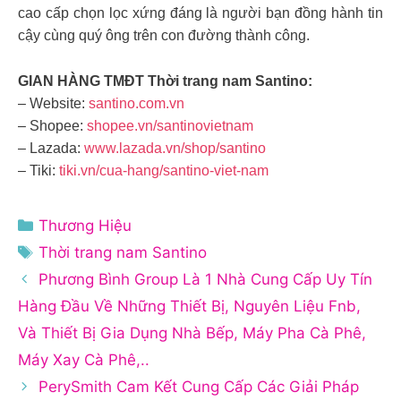
cao cấp chọn lọc xứng đáng là người bạn đồng hành tin
cậy cùng quý ông trên con đường thành công.
GIAN HÀNG TMĐT Thời trang nam Santino:
– Website:
santino.com.vn
– Shopee:
shopee.vn/santinovietnam
– Lazada:
www.lazada.vn/shop/santino
– Tiki:
tiki.vn/cua-hang/santino-viet-nam
Danh
Thương Hiệu
mục
Thẻ
Thời trang nam Santino
Phương Bình Group Là 1 Nhà Cung Cấp Uy Tín
Hàng Đầu Về Những Thiết Bị, Nguyên Liệu Fnb,
Và Thiết Bị Gia Dụng Nhà Bếp, Máy Pha Cà Phê,
Máy Xay Cà Phê,..
PerySmith Cam Kết Cung Cấp Các Giải Pháp