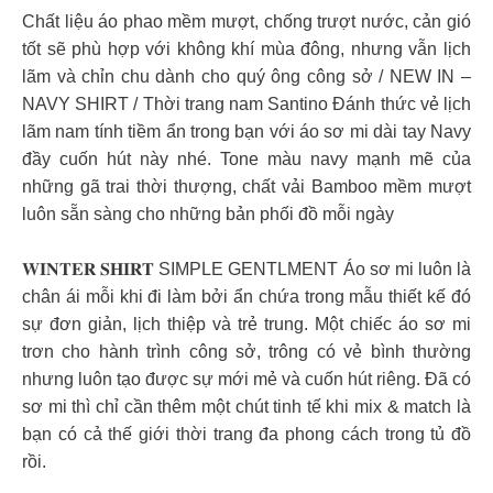
Chất liệu áo phao mềm mượt, chống trượt nước, cản gió
tốt sẽ phù hợp với không khí mùa đông, nhưng vẫn lịch
lãm và chỉn chu dành cho quý ông công sở / NEW IN –
NAVY SHIRT / Thời trang nam Santino Đánh thức vẻ lịch
lãm nam tính tiềm ẩn trong bạn với áo sơ mi dài tay Navy
đầy cuốn hút này nhé. Tone màu navy mạnh mẽ của
những gã trai thời thượng, chất vải Bamboo mềm mượt
luôn sẵn sàng cho những bản phối đồ mỗi ngày
𝐖𝐈𝐍𝐓𝐄𝐑 𝐒𝐇𝐈𝐑𝐓 SIMPLE GENTLMENT Áo sơ mi luôn là
chân ái mỗi khi đi làm bởi ẩn chứa trong mẫu thiết kế đó
sự đơn giản, lịch thiệp và trẻ trung. Một chiếc áo sơ mi
trơn cho hành trình công sở, trông có vẻ bình thường
nhưng luôn tạo được sự mới mẻ và cuốn hút riêng. Đã có
sơ mi thì chỉ cần thêm một chút tinh tế khi mix & match là
bạn có cả thế giới thời trang đa phong cách trong tủ đồ
rồi.