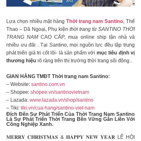
Lựa chọn nhiều mặt hàng
Thời trang nam Santino
, Thể
Thao – Dã Ngoại, Phụ kiện
thời trang
từ
SANTINO THỜI
TRANG NAM
CAO CẤP, mua online ship tận nhà và
nhiều ưu đãi . Tại Santino, mọi nguồn lực đều tập trung
phát triển giá trị cốt lõi- là sản phẩm với
mục tiêu định vị
thương hiệu
rõ ràng trên thị trường thời trang sôi động .
GIAN HÀNG TMĐT Thời trang nam Santino:
– Website:
santino.com.vn
– Shopee:
shopee.vn/santinovietnam
– Lazada:
www.lazada.vn/shop/santino
– Tiki:
tiki.vn/cua-hang/santino-viet-nam
Đích Đến Sự Phát Triển Của
Thời Trang Nam Santino
Là Sự Phát Triển
Thời Trang Bền Vững
Gắn Liền Với
Công Nghiệp Xanh.
𝐌𝐄𝐑𝐑𝐘 𝐂𝐇𝐑𝐈𝐒𝐓𝐌𝐀𝐒 & 𝐇𝐀𝐏𝐏𝐘 𝐍𝐄𝐖 𝐘𝐄𝐀𝐑 LỄ HỘI