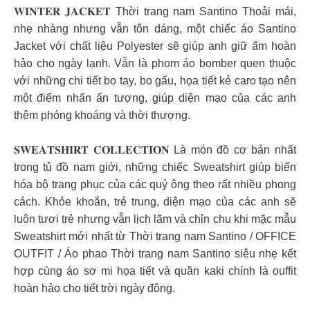
𝐖𝐈𝐍𝐓𝐄𝐑 𝐉𝐀𝐂𝐊𝐄𝐓 Thời trang nam Santino Thoải mái,
nhẹ nhàng nhưng vẫn tôn dáng, một chiếc áo Santino
Jacket với chất liệu Polyester sẽ giúp anh giữ ấm hoàn
hảo cho ngày lạnh. Vẫn là phom áo bomber quen thuộc
với những chi tiết bo tay, bo gấu, họa tiết kẻ caro tạo nên
một điểm nhấn ấn tượng, giúp diện mạo của các anh
thêm phóng khoáng và thời thượng.
𝐒𝐖𝐄𝐀𝐓𝐒𝐇𝐈𝐑𝐓 𝐂𝐎𝐋𝐋𝐄𝐂𝐓𝐈𝐎𝐍 Là món đồ cơ bản nhất
trong tủ đồ nam giới, những chiếc Sweatshirt giúp biến
hóa bộ trang phục của các quý ông theo rất nhiều phong
cách. Khỏe khoắn, trẻ trung, diện mạo của các anh sẽ
luôn tươi trẻ nhưng vẫn lịch lãm và chỉn chu khi mặc mẫu
Sweatshirt mới nhất từ Thời trang nam Santino / OFFICE
OUTFIT / Áo phao Thời trang nam Santino siêu nhẹ kết
hợp cùng áo sơ mi họa tiết và quần kaki chính là ouffit
hoàn hảo cho tiết trời ngày đông.