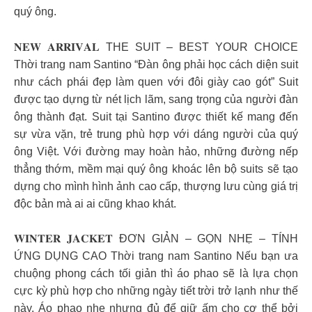
quý ông.
𝐍𝐄𝐖 𝐀𝐑𝐑𝐈𝐕𝐀𝐋 THE SUIT – BEST YOUR CHOICE
Thời trang nam Santino “Đàn ông phải học cách diện suit
như cách phái đẹp làm quen với đôi giày cao gót” Suit
được tạo dựng từ nét lịch lãm, sang trọng của người đàn
ông thành đạt. Suit tại Santino được thiết kế mang đến
sự vừa vặn, trẻ trung phù hợp với dáng người của quý
ông Việt. Với đường may hoàn hảo, những đường nếp
thẳng thớm, mềm mại quý ông khoác lên bộ suits sẽ tạo
dựng cho mình hình ảnh cao cấp, thượng lưu cùng giá trị
độc bản mà ai ai cũng khao khát.
𝐖𝐈𝐍𝐓𝐄𝐑 𝐉𝐀𝐂𝐊𝐄𝐓 ĐƠN GIẢN – GỌN NHẸ – TÍNH
ỨNG DỤNG CAO Thời trang nam Santino Nếu bạn ưa
chuộng phong cách tối giản thì áo phao sẽ là lựa chọn
cực kỳ phù hợp cho những ngày tiết trời trở lạnh như thế
này. Áo phao nhẹ nhưng đủ để giữ ấm cho cơ thể bởi