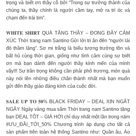
trọng và biết ơn thầy cô bởi “Trong sự trưởng thành của
chúng ta, thầy chính là người cầm tay, mở ra trí óc và
chạm đến trái tim”.
𝐖𝐇𝐈𝐓𝐄 𝐒𝐇𝐈𝐑𝐓 QUÀ TẶNG THẦY – ĐONG ĐẦY CẢM
XÚC Thời trang nam Santino Gửi lời tri ân đến “người lái
đò thầm lặng”. Sơ mi trắng là biểu tượng trường tồn và
bất hủ cùng thời gian, giống như tình cảm cùng sự biết
ơn mà bạn dành đến người thầy kính mến của mình
vậy!!! Sự trân trọng không cần phải phô trương, món quà
này nói lên những điều chân thành nhất mà bạn muốn
gửi đến thầy giáo đáng kính của cuộc đời.
𝐒𝐀𝐋𝐄 𝐔𝐏 𝐓𝐎 𝟓𝟎% BLACK FRIDAY – DEAL XỊN NGẤT
NGÂY Ngày vàng mua sắm Thời trang nam Santino tặng
bạn DEAL TỐT – GIÁ HỜI chỉ duy nhất một lần trong năm
#ƯU_ĐÃI_TỚI_50% Chương trình áp dụng cho tất cả
sản phẩm trên toàn hệ thống Santino như: Quần âu, Áo