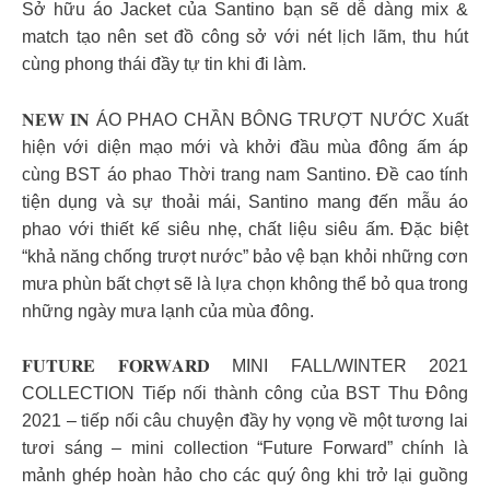
Sở hữu áo Jacket của Santino bạn sẽ dễ dàng mix &
match tạo nên set đồ công sở với nét lịch lãm, thu hút
cùng phong thái đầy tự tin khi đi làm.
𝐍𝐄𝐖 𝐈𝐍 ÁO PHAO CHẦN BÔNG TRƯỢT NƯỚC Xuất
hiện với diện mạo mới và khởi đầu mùa đông ấm áp
cùng BST áo phao Thời trang nam Santino. Đề cao tính
tiện dụng và sự thoải mái, Santino mang đến mẫu áo
phao với thiết kế siêu nhẹ, chất liệu siêu ấm. Đặc biệt
“khả năng chống trượt nước” bảo vệ bạn khỏi những cơn
mưa phùn bất chợt sẽ là lựa chọn không thể bỏ qua trong
những ngày mưa lạnh của mùa đông.
𝐅𝐔𝐓𝐔𝐑𝐄 𝐅𝐎𝐑𝐖𝐀𝐑𝐃 MINI FALL/WINTER 2021
COLLECTION Tiếp nối thành công của BST Thu Đông
2021 – tiếp nối câu chuyện đầy hy vọng về một tương lai
tươi sáng – mini collection “Future Forward” chính là
mảnh ghép hoàn hảo cho các quý ông khi trở lại guồng