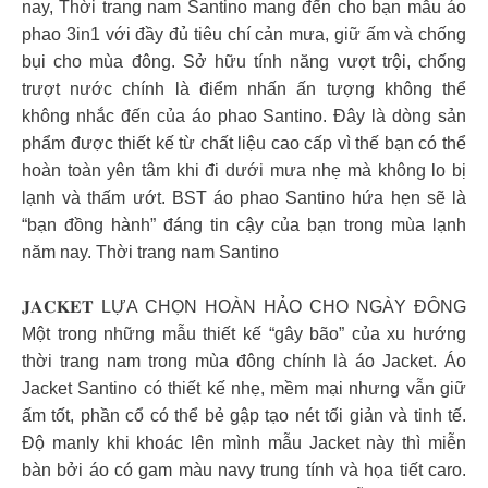
nay, Thời trang nam Santino mang đến cho bạn mẫu áo
phao 3in1 với đầy đủ tiêu chí cản mưa, giữ ấm và chống
bụi cho mùa đông. Sở hữu tính năng vượt trội, chống
trượt nước chính là điểm nhấn ấn tượng không thể
không nhắc đến của áo phao Santino. Đây là dòng sản
phẩm được thiết kế từ chất liệu cao cấp vì thế bạn có thể
hoàn toàn yên tâm khi đi dưới mưa nhẹ mà không lo bị
lạnh và thấm ướt. BST áo phao Santino hứa hẹn sẽ là
“bạn đồng hành” đáng tin cậy của bạn trong mùa lạnh
năm nay. Thời trang nam Santino
𝐉𝐀𝐂𝐊𝐄𝐓 LỰA CHỌN HOÀN HẢO CHO NGÀY ĐÔNG
Một trong những mẫu thiết kế “gây bão” của xu hướng
thời trang nam trong mùa đông chính là áo Jacket. Áo
Jacket Santino có thiết kế nhẹ, mềm mại nhưng vẫn giữ
ấm tốt, phần cổ có thể bẻ gập tạo nét tối giản và tinh tế.
Độ manly khi khoác lên mình mẫu Jacket này thì miễn
bàn bởi áo có gam màu navy trung tính và họa tiết caro.