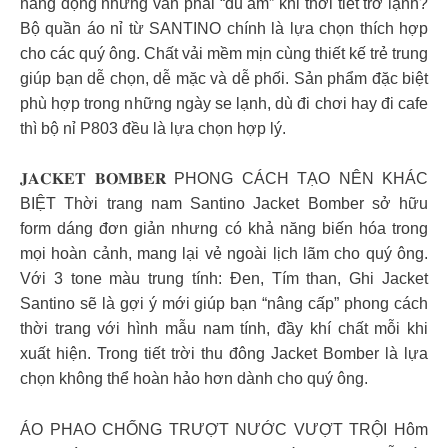
năng động nhưng vẫn phải “đủ ấm” khi thời tiết trở lạnh?
Bộ quần áo nỉ từ SANTINO chính là lựa chọn thích hợp
cho các quý ông. Chất vải mềm mịn cùng thiết kế trẻ trung
giúp bạn dễ chọn, dễ mặc và dễ phối. Sản phẩm đặc biệt
phù hợp trong những ngày se lạnh, dù đi chơi hay đi cafe
thì bộ nỉ P803 đều là lựa chọn hợp lý.
𝐉𝐀𝐂𝐊𝐄𝐓 𝐁𝐎𝐌𝐁𝐄𝐑 PHONG CÁCH TẠO NÊN KHÁC
BIỆT Thời trang nam Santino Jacket Bomber sở hữu
form dáng đơn giản nhưng có khả năng biến hóa trong
mọi hoàn cảnh, mang lại vẻ ngoài lịch lãm cho quý ông.
Với 3 tone màu trung tính: Đen, Tím than, Ghi Jacket
Santino sẽ là gợi ý mới giúp bạn “nâng cấp” phong cách
thời trang với hình mẫu nam tính, đầy khí chất mỗi khi
xuất hiện. Trong tiết trời thu đông Jacket Bomber là lựa
chọn không thể hoàn hảo hơn dành cho quý ông.
ÁO PHAO CHỐNG TRƯỢT NƯỚC VƯỢT TRỘI Hôm