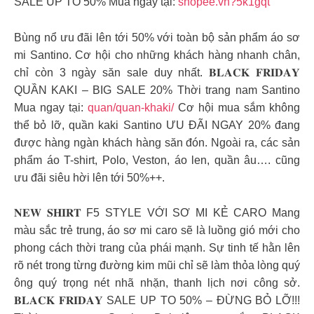
SALE UP TO 50% Mua ngay tại:
shopee.vn?5k1gqt
Bùng nổ ưu đãi lên tới 50% với toàn bộ sản phẩm áo sơ
mi Santino. Cơ hội cho những khách hàng nhanh chân,
chỉ còn 3 ngày săn sale duy nhất. 𝐁𝐋𝐀𝐂𝐊 𝐅𝐑𝐈𝐃𝐀𝐘
QUẦN KAKI – BIG SALE 20% Thời trang nam Santino
Mua ngay tại:
quan/quan-khaki/
Cơ hội mua sắm không
thể bỏ lỡ, quần kaki Santino ƯU ĐÃI NGAY 20% đang
được hàng ngàn khách hàng săn đón. Ngoài ra, các sản
phẩm áo T-shirt, Polo, Veston, áo len, quần âu…. cũng
ưu đãi siêu hời lên tới 50%++.
𝐍𝐄𝐖 𝐒𝐇𝐈𝐑𝐓 F5 STYLE VỚI SƠ MI KẺ CARO Mang
màu sắc trẻ trung, áo sơ mi caro sẽ là luồng gió mới cho
phong cách thời trang của phái mạnh. Sự tinh tế hằn lên
rõ nét trong từng đường kim mũi chỉ sẽ làm thỏa lòng quý
ông quý trọng nét nhã nhặn, thanh lịch nơi công sở.
𝐁𝐋𝐀𝐂𝐊 𝐅𝐑𝐈𝐃𝐀𝐘 SALE UP TO 50% – ĐỪNG BỎ LỠ!!!