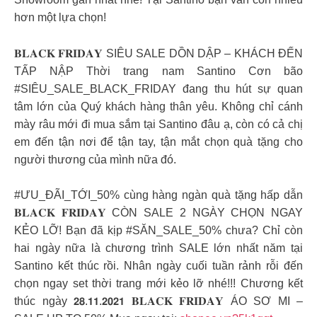
hơn một lựa chọn!
𝐁𝐋𝐀𝐂𝐊 𝐅𝐑𝐈𝐃𝐀𝐘 SIÊU SALE DỒN DẬP – KHÁCH ĐẾN
TẤP NẬP Thời trang nam Santino Cơn bão
#SIÊU_SALE_BLACK_FRIDAY đang thu hút sự quan
tâm lớn của Quý khách hàng thân yêu. Không chỉ cánh
mày râu mới đi mua sắm tại Santino đâu ạ, còn có cả chị
em đến tận nơi để tận tay, tận mắt chọn quà tặng cho
người thương của mình nữa đó.
#ƯU_ĐÃI_TỚI_50% cùng hàng ngàn quà tặng hấp dẫn
𝐁𝐋𝐀𝐂𝐊 𝐅𝐑𝐈𝐃𝐀𝐘 CÒN SALE 2 NGÀY CHỌN NGAY
KẺO LỠ! Bạn đã kịp #SĂN_SALE_50% chưa? Chỉ còn
hai ngày nữa là chương trình SALE lớn nhất năm tại
Santino kết thúc rồi. Nhân ngày cuối tuần rảnh rỗi đến
chọn ngay set thời trang mới kẻo lỡ nhé!!! Chương kết
thúc ngày 𝟮𝟴.𝟭𝟭.𝟮𝟬𝟮𝟭 𝐁𝐋𝐀𝐂𝐊 𝐅𝐑𝐈𝐃𝐀𝐘 ÁO SƠ MI –