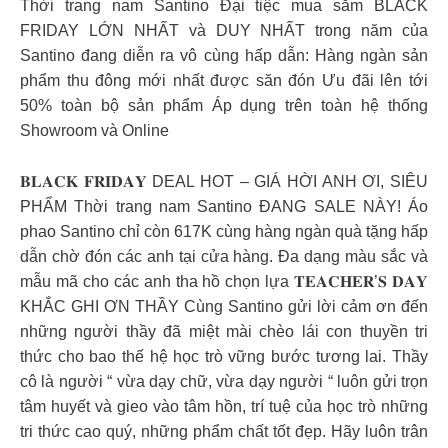
Thời trang nam Santino Đại tiệc mua sắm BLACK
FRIDAY LỚN NHẤT và DUY NHẤT trong năm của
Santino đang diễn ra vô cùng hấp dẫn: Hàng ngàn sản
phẩm thu đông mới nhất được săn đón Ưu đãi lên tới
50% toàn bộ sản phẩm Áp dụng trên toàn hệ thống
Showroom và Online
𝐁𝐋𝐀𝐂𝐊 𝐅𝐑𝐈𝐃𝐀𝐘 DEAL HOT – GIÁ HỜI ANH ƠI, SIÊU
PHẨM Thời trang nam Santino ĐANG SALE NÀY! Áo
phao Santino chỉ còn 617K cùng hàng ngàn quà tặng hấp
dẫn chờ đón các anh tại cửa hàng. Đa dạng màu sắc và
mẫu mã cho các anh tha hồ chọn lựa 𝐓𝐄𝐀𝐂𝐇𝐄𝐑’𝐒 𝐃𝐀𝐘
KHẮC GHI ƠN THẦY Cùng Santino gửi lời cảm ơn đến
những người thầy đã miệt mài chèo lái con thuyền tri
thức cho bao thế hệ học trò vững bước tương lai. Thầy
cô là người “ vừa dạy chữ, vừa dạy người “ luôn gửi trọn
tâm huyết và gieo vào tâm hồn, trí tuệ của học trò những
tri thức cao quý, những phẩm chất tốt đẹp. Hãy luôn trân