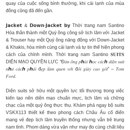
quay của cuộc sống bình thường, khi cái lạnh của mùa
đông cũng đã đến gần.
𝗝𝗮𝗰𝗸𝗲𝘁 & 𝗗𝗼𝘄𝗻-𝗝𝗮𝗰𝗸𝗲𝘁 𝗯𝘆 Thời trang nam Santino
Hóa thân thành một Quý ông công sở lịch lãm với Jacket
& Trouser hay một Quý ông năng động với Down-Jacket
& Khakis, hòa mình cùng cái lạnh và tự tin thể hiện phong
cách của chính mình. Thời trang nam Santino 𝐒𝐔𝐈𝐓𝐒
DIỆN MẠO QUYỀN LỰC “Đ𝑎̀𝑛 𝑜̂𝑛𝑔 𝑝ℎ𝑎̉𝑖 ℎ𝑜̣𝑐 𝑐𝑎́𝑐ℎ 𝑑𝑖𝑒̣̂𝑛 𝑠𝑢𝑖𝑡
𝑛ℎ𝑢̛ 𝑐𝑎́𝑐ℎ 𝑝ℎ𝑎́𝑖 đ𝑒̣𝑝 𝑙𝑎̀𝑚 𝑞𝑢𝑒𝑛 𝑣𝑜̛́𝑖 đ𝑜̂𝑖 𝑔𝑖𝑎̀𝑦 𝑐𝑎𝑜 𝑔𝑜́𝑡” – 𝑇𝑜𝑚
𝐹𝑜𝑟𝑑.
Diện suits sở hữu một quyền lực tối thượng trong việc
kiến tạo nên diện mạo chuẩn mực, lịch lãm và chững
chạc của một quý ông thực thụ. Khám phá ngay bộ suits
VSKX113 thiết kế theo phong cách Châu Âu cổ điển
mang vẻ đẹp lịch lãm truyền thống nhưng vẫn trẻ trung
nam tính. Phom dáng vừa vặn như may đo cùng chất liệu