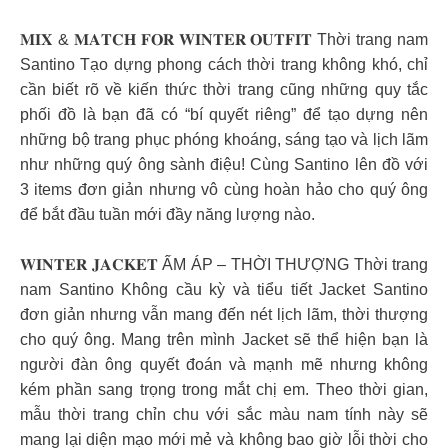
𝐌𝐈𝐗 & 𝐌𝐀𝐓𝐂𝐇 𝐅𝐎𝐑 𝐖𝐈𝐍𝐓𝐄𝐑 𝐎𝐔𝐓𝐅𝐈𝐓 Thời trang nam
Santino Tạo dựng phong cách thời trang không khó, chỉ
cần biết rõ về kiến thức thời trang cũng những quy tắc
phối đồ là bạn đã có “bí quyết riêng” để tạo dựng nên
những bộ trang phục phóng khoáng, sáng tạo và lịch lãm
như những quý ông sành điệu! Cùng Santino lên đồ với
3 items đơn giản nhưng vô cùng hoàn hảo cho quý ông
để bắt đầu tuần mới đầy năng lượng nào.
𝐖𝐈𝐍𝐓𝐄𝐑 𝐉𝐀𝐂𝐊𝐄𝐓 ẤM ÁP – THỜI THƯỢNG Thời trang
nam Santino Không cầu kỳ và tiểu tiết Jacket Santino
đơn giản nhưng vẫn mang đến nét lịch lãm, thời thượng
cho quý ông. Mang trên mình Jacket sẽ thể hiện bạn là
người đàn ông quyết đoán và mạnh mẽ nhưng không
kém phần sang trọng trong mắt chị em. Theo thời gian,
mẫu thời trang chỉn chu với sắc màu nam tính này sẽ
mang lại diện mạo mới mẻ và không bao giờ lỗi thời cho