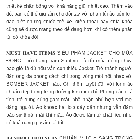
thiết kế chần bông với khả năng giữ nhiệt cao. Thêm vào
đó, bạn có thể giữ ấm cho đôi tay với phần túi áo tiện lợi,
đặc biệt những chiếc thẻ xe, điện thoại hay chìa khóa
cũng sẽ được mang theo dễ dàng hơn khi có thêm phần
túi có khóa đó!
𝐌𝐔𝐒𝐓 𝐇𝐀𝐕𝐄 𝐈𝐓𝐄𝐌𝐒 SIÊU PHẨM JACKET CHO MÙA
ĐÔNG Thời trang nam Santino Tủ đồ mùa đông chưa
bao giờ là đủ nếu vẫn còn thiếu Jacket. Trở thành người
đàn ông đa phong cách chỉ trong vòng một nốt nhạc với
BOMBER JACKET nào. Ghi điểm tuyệt đối với form áo
chuẩn đẹp trong từng đường kim mũi chỉ. Phong cách cá
tính, trẻ trung cùng gam màu nhã nhặn phù hợp với mọi
dáng người. Áo khoác hai lớp dày dặn nhưng vẫn đảm
bảo sự thoải mái khi mặc. Áo được làm từ chất liệu nhẹ,
có khả năng giữ ấm rất tốt.
𝐁𝐀𝐌𝐁𝐎𝐎 𝐓𝐑𝐎𝐔𝐒𝐄𝐑𝐒 CHUẨN MỰC & SANG TRỌNG