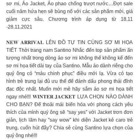
sơ mi, Áo Jacket, Áo phao chống trượt nước…Đợt sale
cuối năm hứa hẹn sẽ bùng nổ với các sản phẩm mới, giá
giảm cực sâu. Chương trình áp dụng từ 18.11
-28.11.2021
𝐍𝐄𝐖 𝐀𝐑𝐑𝐈𝐕𝐀𝐋 LÊN ĐỒ TỰ TIN CÙNG SƠ MI HỌA
TIẾT Thời trang nam Santino Nhắc đến top sản phẩm ấn
tượng nhất trong dòng áo sơ mi không thể không kể đến
sơ mi họa tiết dài tay của Santino. Mẫu áo dành riêng cho
quý ông có “máu chinh phục” điều mới lạ. Vừa có tạo
hình trẻ trung lại đủ ưu thế để đánh dấu phong thái đĩnh
đạc độc nhất. Muốn mới mẻ hãy sắm áo sơ mi họa tiết
ngay nhé!!! 𝐖𝐈𝐍𝐓𝐄𝐑 𝐉𝐀𝐂𝐊𝐄𝐓 LỰA CHỌN NÀO DÀNH
CHO BẠN? Để thoải mái biến hóa với phong cách yêu
thích của mình quý ông sẽ “say yes” với Jacket trơn đơn
giản, lịch lãm hay “say wow” khi diện Jacket kẻ caro trẻ
trung, cuốn hút đây? Chia sẻ cùng Santino lựa chọn của
quý ông nhé!!!