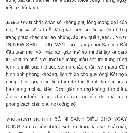
trung Jacket hứa hẹn sẽ là best-choice trong những ngày
tiết trời trở lạnh.
𝐉𝐚𝐜𝐤𝐞𝐭 𝐖𝟗𝟎𝟐 chắc chắn sẽ không phụ lòng mong đợi của
quý ông vì sẽ rất dễ dàng tạo nên sự ăn ý với những
trang phục khác như áo phông, áo len, quần jean… 𝐍𝐄𝐖
𝐈𝐍 NEW SHIRT FOR MAN Thời trang nam Santino Bắt
đầu tuần mới với mẫu áo “gây mê” sơ mi dài tay kẻ caro
từ Santino nhé! Với thiết kế mang màu sắc trẻ trung cùng
form slimfit quen thuộc sơ mi chắc chắn sẽ mang đến
hình ảnh phóng khoáng, lịch thiệp cho quý ông! Kết hợp
cùng chiếc quần âu lịch lãm để tạo thành bộ đôi hoàn
hảo trong mọi sự kiện. Đơn giản nhưng không đơn điệu,
áo sơ mi luôn là lựa chọn được ưu tiên khi nhắc đến
phong cách chỉn chu nơi công sở
𝐖𝐄𝐄𝐊𝐄𝐍𝐃 𝐎𝐔𝐓𝐅𝐈𝐓 BỘ NỈ SÀNH ĐIỆU CHO NGÀY
ĐÔNG Bạn ưu tiên những set thời trang tạo sự thoải mái,