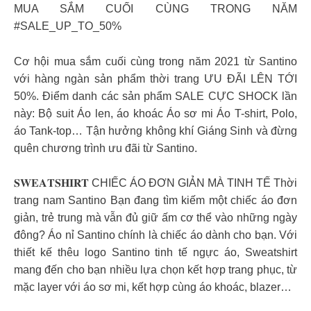
MUA SẮM CUỐI CÙNG TRONG NĂM
#SALE_UP_TO_50%
Cơ hội mua sắm cuối cùng trong năm 2021 từ Santino
với hàng ngàn sản phẩm thời trang ƯU ĐÃI LÊN TỚI
50%. Điểm danh các sản phẩm SALE CỰC SHOCK lần
này: Bộ suit Áo len, áo khoác Áo sơ mi Áo T-shirt, Polo,
áo Tank-top… Tận hưởng không khí Giáng Sinh và đừng
quên chương trình ưu đãi từ Santino.
𝐒𝐖𝐄𝐀𝐓𝐒𝐇𝐈𝐑𝐓 CHIẾC ÁO ĐƠN GIẢN MÀ TINH TẾ Thời
trang nam Santino Bạn đang tìm kiếm một chiếc áo đơn
giản, trẻ trung mà vẫn đủ giữ ấm cơ thể vào những ngày
đông? Áo nỉ Santino chính là chiếc áo dành cho bạn. Với
thiết kế thêu logo Santino tinh tế ngực áo, Sweatshirt
mang đến cho bạn nhiều lựa chọn kết hợp trang phục, từ
mặc layer với áo sơ mi, kết hợp cùng áo khoác, blazer…