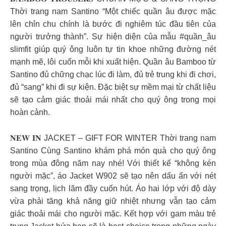
Thời trang nam Santino “Một chiếc quần âu được mặc
lên chỉn chu chính là bước đi nghiêm túc đầu tiên của
người trưởng thành”. Sự hiện diện của mẫu #quần_âu
slimfit giúp quý ông luôn tự tin khoe những đường nét
mạnh mẽ, lôi cuốn mỗi khi xuất hiện. Quần âu Bamboo từ
Santino đủ chững chạc lúc đi làm, đủ trẻ trung khi đi chơi,
đủ “sang” khi đi sự kiện. Đặc biệt sự mềm mại từ chất liệu
sẽ tạo cảm giác thoải mái nhất cho quý ông trong mọi
hoàn cảnh.
𝐍
𝐄𝐖 𝐈𝐍 JACKET – GIFT FOR WINTER Thời trang nam
Santino Cùng Santino khám phá món quà cho quý ông
trong mùa đông năm nay nhé! Với thiết kế “không kén
người mặc”, áo Jacket W902 sẽ tạo nên dấu ấn với nét
sang trọng, lịch lãm đầy cuốn hút. Áo hai lớp với độ dày
vừa phải tăng khả năng giữ nhiệt nhưng vẫn tạo cảm
giác thoải mái cho người mặc. Kết hợp với gam màu trẻ