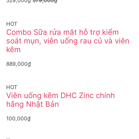
529,000₫
579,000₫
HOT
Combo Sữa rửa măt hỗ trợ kiểm
soát mụn, viên uống rau củ và viên
kẽm
889,000₫
HOT
Viên uống kẽm DHC Zinc chính
hãng Nhật Bản
100,000₫