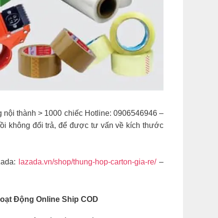
g nội thành > 1000 chiếc Hotline: 0906546946 –
i không đổi trả, để được tư vấn về kích thước
zada:
lazada.vn/shop/thung-hop-carton-gia-re/
–
oạt Động Online Ship COD