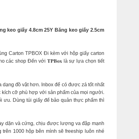
ng keo giấy 4.8cm 25Y Băng keo giấy 2.5cm
của các bạn! Thùng Carton TPBOX Đi kèm với hộp giấy carton
 các shop Đến với 𝐓𝐏𝐁𝐨𝐱 là sự lựa chọn tiết
a dạng đồ vật hơn. Inbox để có được zá tốt nhất
c kích cỡ phù hợp với sản phẩm của mọi người.
ối ưu. Dùng túi giấy để bảo quản thực phẩm thì
dày dặn và cứng, chịu được lượng va đập mạnh
 trên 1000 hộp bên mình sẽ freeship luôn nhé