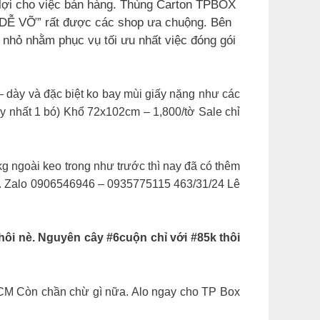
n lớn rất tiện lợi cho việc bán hàng. Thùng Carton TPBOX
HÀNG DỄ VỠ” rất được các shop ưa chuộng. Bên
loại lớn và nhỏ nhằm phục vụ tối ưu nhất việc đóng gói
– dày và đặc biệt ko bay mùi giấy nặng như các
y nhất 1 bó) Khổ 72x102cm – 1,800/tờ Sale chỉ
goài keo trong như trước thì nay đã có thêm
hé. Zalo 0906546946 – 0935775115 463/31/24 Lê
ôi nè. Nguyên cây #6cuộn chỉ với #85k thôi
CM Còn chần chừ gì nữa. Alo ngay cho TP Box