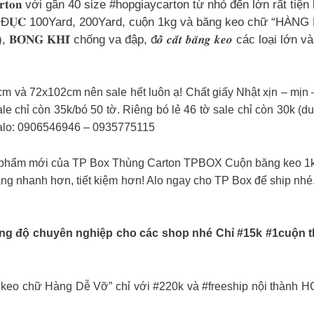
 𝐠𝐢𝐚̂́𝐲, 𝐡𝐨̣̂𝐩 𝐜𝐚𝐫𝐭𝐨𝐧 với gần 40 size #hopgiaycarton từ nhỏ đế
𝐎𝐍𝐆 & Đ𝐔̣𝐂 100Yard, 200Yard, cuộn 1kg và băng keo chữ “
), 𝐁𝐎́𝐍𝐆 𝐊𝐇𝐈́ chống va đập, đ𝒐̂̀ 𝒄𝒂̆́𝒕 𝒃𝒂̆𝒏𝒈 𝒌𝒆𝒐 các 
m và 72x102cm nên sale hết luôn ạ! Chất giấy Nhật xịn – mịn 
chỉ còn 35k/bó 50 tờ. Riêng bó lẻ 46 tờ sale chỉ còn 30k (du
/Zalo: 0906546946 – 0935775115
hẩm mới của TP Box Thùng Carton TPBOX Cuộn băng keo 1kg n
ng nhanh hơn, tiết kiệm hơn! Alo ngay cho TP Box để ship n
ng độ chuyên nghiệp cho các shop nhé Chỉ #15k #1cuộn th
keo chữ Hàng Dễ Vỡ” chỉ với #220k và #freeship nội thành H