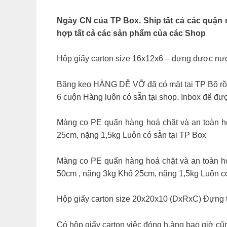
Ngày CN của TP Box. Ship tất cả các quận 
hợp tất cả các sản phẩm của các Shop
Hộp giấy carton size 16x12x6 – đựng được nướ
Băng keo HÀNG DỄ VỠ đã có mặt tại TP Bõ rồi
6 cuộn Hàng luôn có sẵn tại shop. Inbox để đ
Màng co PE quấn hàng hoá chặt và an toàn hơ
25cm, nặng 1,5kg Luôn có sẵn tại TP Box
Màng co PE quấn hàng hoá chặt và an toàn h
50cm , nặng 3kg Khổ 25cm, nặng 1,5kg Luôn có
Hộp giấy carton size 20x20x10 (DxRxC) Đựng t
Có hộp giấy carton việc đóng h.àng bao giờ c