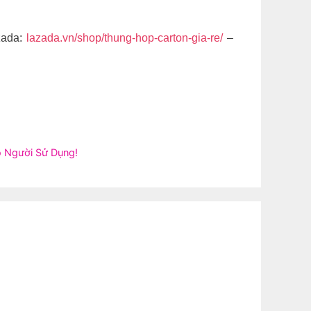
zada:
lazada.vn/shop/thung-hop-carton-gia-re/
–
 Người Sử Dụng!