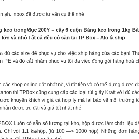
n ạh. Inbox để được tư vấn cụ thể nhé
g keo trong/đục 200Y – cây 6 cuộn Băng keo trong 1kg Bă
ớn và nhỏ Tất cả đều có sẵn tại TP Box – Alo là ship
𝐠𝐢𝐚̂́𝐲, 𝐡𝐨̣̂𝐩 𝐜𝐚𝐫𝐭𝐨𝐧 đủ các size để phục vụ cho việc ship hàng 
ộn PE và đồ cắt nhằm phục vụ tối đa việc đóng gói hàng hoá cho
 các shop online đặt nhất nè, vì rất tiện và có thể đựng được đ
on thì TPBox cũng cung cấp các loại túi giấy Kraft với đủ cá
 được khuyến khích vì giá cả hợp lý mà lại bảo vệ môi trường t
nhận được ưu đãi và giá tốt nhất nhé
PBOX Luôn có sẵn số lượng tại kho, hộp được làm chất liệu 
. Chỉ với 1.1 ka/hộp, (từ 100 —> 1000 hộp). Những đơn hàng
khách in để TPBox tư vấn nhé