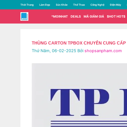
Chuyển
Thời Trang
Làm Đẹp
Sức Khỏe
Thể Thao
Công Nghệ
Điện Máy
đến
nội
*MOINHAT
DEALS
MÃ GIẢM GIÁ
$HOT HOT$
dung
THÙNG CARTON TPBOX CHUYÊN CUNG CẤP SỈ
Thứ Năm, 06-02-2025
Bởi
shopsanpham.com