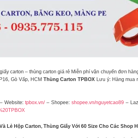
iấy carton – thùng carton giá rẻ Miễn phí vận chuyển đơn hàn
, P16, Gò Vấp, HCM
Thùng Carton TPBOX
Lưu ý: Hàng mua rồ
– Website:
tpbox.vn/
– Shopee:
shopee.vn/nguyetcao89
– La
on%20TPBOX
à Lẻ Hộp Carton, Thùng Giấy Với 60 Size Cho Các Shop H