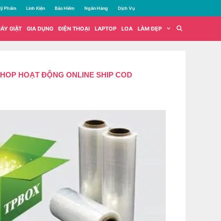
ỹ Phẩm
Linh Kiện
Bảo Hiểm
Ngân Hàng
Dịch Vụ
ÁY GIẶT
GIA DỤNG
ĐIỆN THOẠI
LAPTOP
LOA
LÀM ĐẸP
SHOP HOẠT ĐỘNG ONLINE SHIP COD