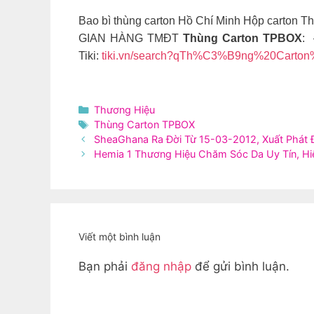
Bao bì thùng carton Hồ Chí Minh Hộp carton Th
GIAN HÀNG TMĐT
Thùng Carton TPBOX
: 
Tiki:
tiki.vn/search?qTh%C3%B9ng%20Cart
Danh
Thương Hiệu
mục
Thẻ
Thùng Carton TPBOX
SheaGhana Ra Đời Từ 15-03-2012, Xuất Phát
Hemia 1 Thương Hiệu Chăm Sóc Da Uy Tín, H
Viết một bình luận
Bạn phải
đăng nhập
để gửi bình luận.