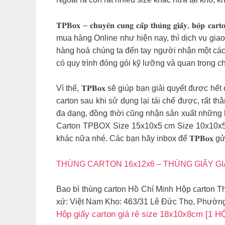
𝐓𝐏𝐁𝐨𝐱 – 𝐜𝐡𝐮𝐲𝐞̂𝐧 𝐜𝐮𝐧𝐠 𝐜𝐚̂́𝐩 𝐭𝐡𝐮̀𝐧𝐠
mua hàng Online như hiện nay, thì dịch vụ gia
hàng hoá chúng ta đến tay người nhận một các
có quy trình đóng gói kỹ lưỡng và quan trọng 
Vì thế, 𝐓𝐏𝐁𝐨𝐱 sẽ giúp bạn giải quyết được hết
carton sau khi sử dụng lại tái chế được, rất thâ
đa dạng, đồng thời cũng nhận sản xuất những k
Carton TPBOX Size 15x10x5 cm Size 10x10x5 
khác nữa nhé. Các bạn hãy inbox để 𝐓𝐏𝐁𝐨𝐱 gử
THÙNG CARTON 16x12x6 – THÙNG GIẤY GIÁ
Bao bì thùng carton Hồ Chí Minh Hộp carton Th
xứ: Việt Nam Kho: 463/31 Lê Đức Thọ, Phườn
Hộp giấy carton giá rẻ size 18x10x8cm [1 H