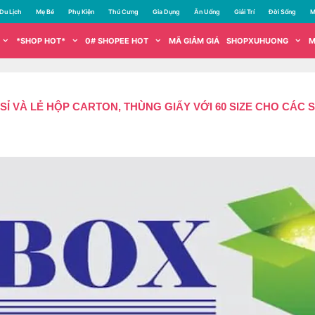
Du Lịch
Mẹ Bé
Phụ Kiện
Thú Cưng
Gia Dụng
Ăn Uống
Giải Trí
Đời Sống
M
*SHOP HOT*
0# SHOPEE HOT
MÃ GIẢM GIÁ
SHOPXUHUONG
M
 VÀ LẺ HỘP CARTON, THÙNG GIẤY VỚI 60 SIZE CHO CÁC 