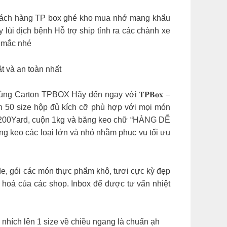
, khách hàng TP box ghé kho mua nhớ mang khẩu
 lùi dịch bệnh Hỗ trợ ship tỉnh ra các chành xe
c mắc nhé
t và an toàn nhất
𝐡𝐚̣̂𝐭 𝐭𝐢𝐞̂́𝐭 𝐤𝐢𝐞̣̂𝐦 Thùng Carton TPBOX Hãy đến ngay với 𝐓𝐏𝐁𝐨𝐱 –
𝐁𝐨𝐱 với gần 50 size hộp đủ kích cỡ phù hợp với mọi món
rd, 200Yard, cuộn 1kg và băng keo chữ “HÀNG DỄ
ng keo các loại lớn và nhỏ nhằm phục vụ tối ưu
made, gói các món thực phẩm khô, tươi cực kỳ đẹp
ng hoá của các shop. Inbox để được tư vấn nhiệt
nhích lên 1 size về chiều ngang là chuẩn ạh