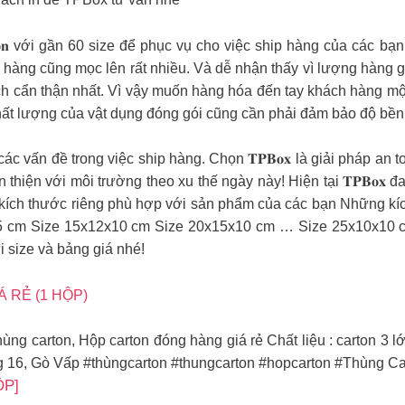
 𝐠𝐢𝐚̂́𝐲, 𝐡𝐨̣̂𝐩 𝐜𝐚𝐫𝐭𝐨𝐧 với gần 60 size để phục vụ cho việc ship 
o hàng cũng mọc lên rất nhiều. Và dễ nhận thấy vì lượng hàng g
h cẩn thận nhất. Vì vậy muốn hàng hóa đến tay khách hàng một
chất lượng của vật dụng đóng gói cũng cần phải đảm bảo độ bền
 các vấn đề trong việc ship hàng. Chọn 𝐓𝐏𝐁𝐨𝐱 là giải pháp an 
n thiện với môi trường theo xu thế ngày này! Hiện tại 𝐓𝐏𝐁𝐨𝐱
ích thước riêng phù hợp với sản phẩm của các bạn Những kích 
cm Size 15x12x10 cm Size 20x15x10 cm … Size 25x10x10 cm 
i size và bảng giá nhé!
 RẺ (1 HỘP)
ùng carton, Hộp carton đóng hàng giá rẻ Chất liệu : carton 3 l
g 16, Gò Vấp #thùngcarton #thungcarton #hopcarton #Thùng 
ỘP]