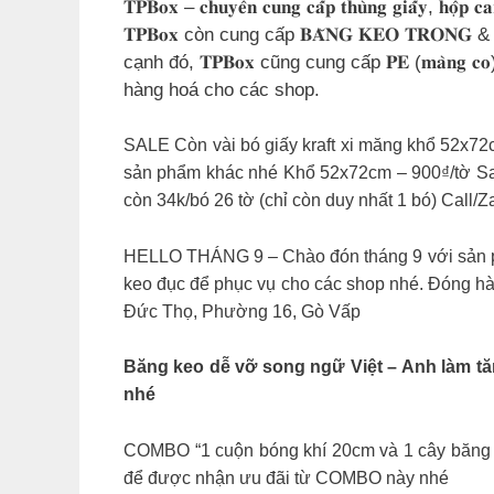
𝐓𝐏𝐁𝐨𝐱 – 𝐜𝐡𝐮𝐲𝐞̂𝐧 𝐜𝐮𝐧𝐠 𝐜𝐚̂́𝐩 𝐭𝐡𝐮̀𝐧𝐠
𝐓𝐏𝐁𝐨𝐱 còn cung cấp 𝐁𝐀̆𝐍𝐆 𝐊𝐄𝐎 𝐓𝐑
cạnh đó, 𝐓𝐏𝐁𝐨𝐱 cũng cung cấp 𝐏𝐄 (𝐦𝐚̀𝐧𝐠 𝐜
hàng hoá cho các shop.
SALE Còn vài bó giấy kraft xi măng khổ 52x72c
sản phẩm khác nhé Khổ 52x72cm – 900₫/tờ Sale 
còn 34k/bó 26 tờ (chỉ còn duy nhất 1 bó) Call
HELLO THÁNG 9 – Chào đón tháng 9 với sản p
keo đục để phục vụ cho các shop nhé. Đóng hà
Đức Thọ, Phường 16, Gò Vấp
Băng keo dễ vỡ song ngữ Việt – Anh làm tă
nhé
COMBO “1 cuộn bóng khí 20cm và 1 cây băng 
để được nhận ưu đãi từ COMBO này nhé