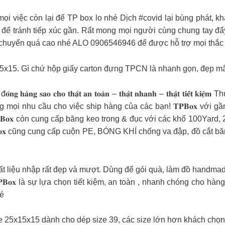
ọi việc còn lại để TP box lo nhé Dịch #covid lại bùng phát
 để tránh tiếp xúc gần. Rất mong mọi người cùng chung tay đẩy
n chuyển quá cao nhé ALO 0906546946 để được hỗ trợ mọi thắ
15x15. Gì chứ hộp giấy carton đựng TPCN là nhanh gọn, đẹp mắ
𝐚̉𝐢 𝐩𝐡𝐚́𝐩 đ𝐨́𝐧𝐠 𝐡𝐚̀𝐧𝐠 𝐬𝐚𝐨 𝐜𝐡𝐨 𝐭𝐡𝐚̣̂𝐭 𝐚𝐧 𝐭𝐨𝐚̀𝐧 – 𝐭𝐡𝐚̣̂𝐭 𝐧𝐡𝐚𝐧𝐡 – 𝐭
𝐨̣̂𝐩 𝐜𝐚𝐫𝐭𝐨𝐧 đáp ứng mọi nhu cầu cho việc ship hàng của các bạn! 𝐓
𝐓𝐏𝐁𝐨𝐱 còn cung cấp băng keo trong & đục với các khổ 100Ya
𝐨𝐱 cũng cung cấp cuộn PE, BÓNG KHÍ chống va đập, đồ cắt bă
g chất liệu nhập rất đẹp và mượt. Dùng để gói quà, làm đồ hand
𝐁𝐨𝐱 là sự lựa chọn tiết kiệm, an toàn , nhanh chóng cho hà
hé
 25x15x15 dành cho dép size 39, các size lớn hơn khách chọn 