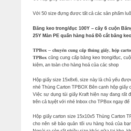
Với 50 size đựng được tất cả các sản phẩm luô
Băng keo trong/đục 100Y – cây 6 cuộn Băn
25Y Màn PE quấn hàng hoá Đồ cắt băng keo l
𝐓𝐏𝐁𝐨𝐱 – 𝐜𝐡𝐮𝐲𝐞̂𝐧 𝐜𝐮𝐧𝐠 𝐜𝐚̂́𝐩 𝐭𝐡𝐮̀𝐧𝐠 
𝐓𝐏𝐁𝐨𝐱 cũng cung cấp băng keo trong/đục, cu
kiệm, an toàn cho hàng hoá của các shop
Hộp giấy size 15x8x6, size này là chủ yếu được
nhé Thùng Carton TPBOX Bên cạnh hộp giấy cart
Việc sự dụng túi giấy Kraft hiện nay đang rất
trên cả tuyệt với nhé Inbox cho TPBox ngay để 
Hộp giấy carton size 15x10x5 Thùng Carton T
cho nên sẽ bảo quản tối ưu hàng hoá của bạn
Ngoài ra còn rất nhiều size khác nữa tại kho, 