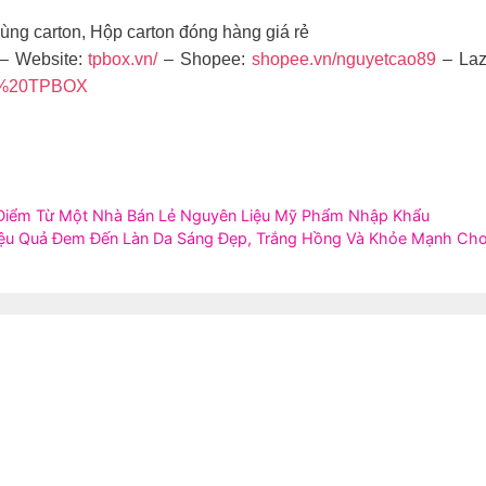
ùng carton, Hộp carton đóng hàng giá rẻ
– Website:
tpbox.vn/
– Shopee:
shopee.vn/nguyetcao89
– La
on%20TPBOX
 Điểm Từ Một Nhà Bán Lẻ Nguyên Liệu Mỹ Phẩm Nhập Khẩu
iệu Quả Đem Đến Làn Da Sáng Đẹp, Trắng Hồng Và Khỏe Mạnh Cho