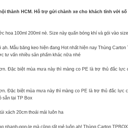
nội thành HCM. Hỗ trợ gửi chành xe cho khách tỉnh với số
c hoa 100ml 200ml nè. Size này quấn bóng khí và gói vào size
 ạh. Mẫu băng keo hiện đang Hot nhất hiện nay Thùng Carto
ược tư vấn nhiều sản phẩm khác nữa nhé
n. Đặc biệt mùa mưa này thì màng co PE là trợ thủ đắc lực
ơn. Đặc biệt mùa mưa này thì màng co PE là trợ thủ đắc lực
 sẵn tại TP Box
úi xách 20cm thoái mái luôn ha
ũng nhanh-gọn-lẹ mà cũng rất roẻ luôn ạh! Thùng Carton TPBOX