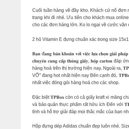
Cuối tuần hàng về đầy kho. Khách cứ nổ đơn m
trang khi đi nhé. Ưu tiên cho khách mua online
cho các đơn hàng lớn. Ko lo ngại về cước vậ
2 hũ Vitamin E đựng chuẩn xác trong size 15x
𝐁𝐚̣𝐧 đ𝐚𝐧𝐠 𝐛𝐚̆𝐧 𝐤𝐡𝐨𝐚̆𝐧 𝐯𝐨̛́𝐢 𝐯𝐢𝐞̣̂𝐜 𝐥𝐮̛̣𝐚 𝐜𝐡𝐨̣𝐧 𝐠
𝐜𝐡𝐮𝐲𝐞̂𝐧 𝐜𝐮𝐧𝐠 𝐜𝐚̂́𝐩 𝐭𝐡𝐮̀𝐧𝐠 𝐠𝐢𝐚̂́𝐲, 
hàng hoá trên thị trường hiện nay. Ngoài ra, 
VỠ” đang hot nhất hiện nay Bên cạnh đó, 𝐓𝐏
nhất việc đóng gói hàng hoá cho các shop.
Đặc biệt 𝐓𝐏𝐁𝐨𝐱 còn có cả giấy kraft xi măn
và bảo quản thực phẩm rất hữu ích Đến với 𝐓𝐏
tình và hỗ trợ giải đáp mọi thắc mắc của bạn n
Hộp đựng dép Adidas chuẩn đẹp luôn nhé. Size