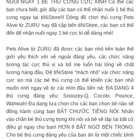
NUÔI NGAY 1 BÉ THÚ CƯNG CỰC XINH Có thể các
bạn chưa biết, giờ đây các bạn có thể nhận nuôi 1 bé thú
cưng ngay tại tiNiStore!!! Dòng đồ chơi thú cưng Pets
Alive từ ZURU nay đã cập bến tiNiStore, các bạn có thể
đến để nhận nuôi ngay 1 bé cực kì dễ dàng nhé!
Pets Alive từ ZURU đã được các bạn nhỏ trên toàn thế
giới yêu thích với vẻ ngoài đáng yêu, các chức năng
tương tác cực thú vị và bố mẹ luôn hài lòng về chất
lượng hàng đầu. Để tiNiStore “mách nhỏ” vài chức năng
cực xịn mà các bé thú cưng có thể khiến các bạn nhỏ
muốn rinh ngay về từ cái nhìn đầu tiên nè: ĐA DẠNG 4
thú cưng đáng yêu: Snoozey-Q, Cocobi, Pounce,
Wahwah! Đa dạng lựa chọn cho các bạn chọn bé nào sẽ
đồng hành cùng bạn BẮT CHƯỚC TIẾNG NÓI: Nhấn
vào chân bé thú cưng trong khi nói và bé sẽ lặp lại bất cứ
điều gì ngay cho bạn! HƠN 8 BẤT NGỜ BÊN TRONG:
Cho bé thú cưng đáng yêu của bạn ăn từ một chiếc bình