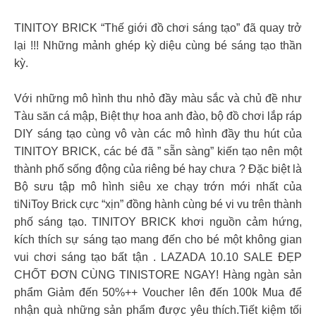
️TINITOY BRICK “Thế giới đồ chơi sáng tạo” đã quay trở
lại !!! Những mảnh ghép kỳ diệu cùng bé sáng tạo thần
kỳ.
Với những mô hình thu nhỏ đầy màu sắc và chủ đề như
Tàu săn cá mập, Biệt thự hoa anh đào, bộ đồ chơi lắp ráp
DIY sáng tạo cùng vô vàn các mô hình đầy thu hút của
TINITOY BRICK, các bé đã ” sẵn sàng” kiến tạo nên một
thành phố sống động của riêng bé hay chưa ?​ Đặc biệt là
Bộ sưu tập mô hình siêu xe chạy trớn mới nhất của
tiNiToy Brick cực “xịn” đồng hành cùng bé vi vu trên thành
phố sáng tạo.​ TINITOY BRICK khơi nguồn cảm hứng,
kích thích sự sáng tạo mang đến cho bé một không gian
vui chơi sáng tạo bất tận . LAZADA 10.10 SALE ĐẸP
CHỐT ĐƠN CÙNG TINISTORE NGAY! Hàng ngàn sản
phẩm Giảm đến 50%++ Voucher lên đến 100k Mua để
nhận quà những sản phẩm được yêu thích.Tiết kiệm tối