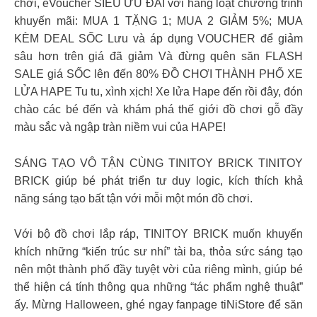
chơi, eVoucher SIÊU ƯU ĐÃI với hàng loạt chương trình
khuyến mãi: MUA 1 TẶNG 1; MUA 2 GIẢM 5%; MUA
KÈM DEAL SỐC Lưu và áp dụng VOUCHER để giảm
sâu hơn trên giá đã giảm Và đừng quên săn FLASH
SALE giá SỐC lên đến 80% ĐỒ CHƠI THÀNH PHỐ XE
LỬA HAPE Tu tu, xình xịch! Xe lửa Hape đến rồi đây, đón
chào các bé đến và khám phá thế giới đồ chơi gỗ đầy
màu sắc và ngập tràn niềm vui của HAPE!
SÁNG TẠO VÔ TẬN CÙNG TINITOY BRICK​ TINITOY
BRICK giúp bé phát triển tư duy logic, kích thích khả
năng sáng tạo bất tận với mỗi một món đồ chơi. ​
Với bộ đồ chơi lắp ráp, TINITOY BRICK muốn khuyến
khích những “kiến trúc sư nhí” tài ba, thỏa sức sáng tạo
nên một thành phố đầy tuyệt vời của riêng mình, giúp bé
thể hiện cá tính thông qua những “tác phẩm nghệ thuật”
ấy. Mừng Halloween, ghé ngay fanpage tiNiStore để săn