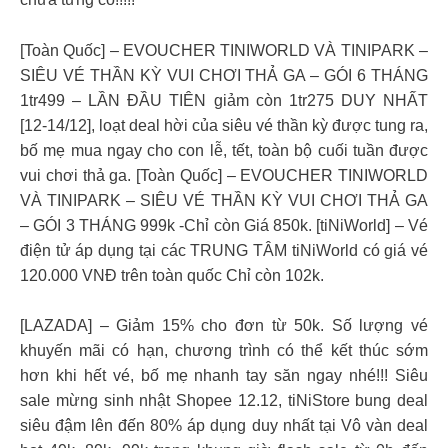
[Toàn Quốc] – EVOUCHER TINIWORLD VÀ TINIPARK –
SIÊU VÉ THẦN KỲ VUI CHƠI THẢ GA – GÓI 6 THÁNG
1tr499 – LẦN ĐẦU TIÊN giảm còn 1tr275 DUY NHẤT
[12-14/12], loạt deal hời của siêu vé thần kỳ được tung ra,
bố mẹ mua ngay cho con lễ, tết, toàn bộ cuối tuần được
vui chơi thả ga. [Toàn Quốc] – EVOUCHER TINIWORLD
VÀ TINIPARK – SIÊU VÉ THẦN KỲ VUI CHƠI THẢ GA
– GÓI 3 THÁNG 999k -Chỉ còn Giá 850k. [tiNiWorld] – Vé
điện tử áp dụng tại các TRUNG TÂM tiNiWorld có giá vé
120.000 VNĐ trên toàn quốc Chỉ còn 102k.
[LAZADA] – Giảm 15% cho đơn từ 50k. Số lượng vé
khuyến mãi có hạn, chương trình có thể kết thúc sớm
hơn khi hết vé, bố mẹ nhanh tay săn ngay nhé!!! Siêu
sale mừng sinh nhật Shopee 12.12, tiNiStore bung deal
siêu đậm lên đến 80% áp dụng duy nhất tại Vô vàn deal