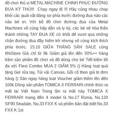
đồ chơi thú vị ️METAL MACHINE CHINH PHỤC ĐƯỜNG
ĐUA KỲ THÚ!!! ️ Chạy ngay đi !!! Hãy cùng nhau chạy
khỏi các quái vật đáng sợ phía trước đường đua nào các
nào bé ơi. Với bộ đồ chơi đường đua của Metal
Machines vô cùng hấp dẫn và ly kỳ, các bé sẽ hóa thân
thành những TAY ĐUA XE cừ khôi để vượt qua những
chặn đường đua đầy hiểm trở nhưng vô cùng kích thích
phía trước. 15.10 GIỮA THÁNG SĂN SALE cùng
tiNiStore Giá chỉ từ 9k Giảm giá lên đến 50%++ hàng
trăm sản phẩm đồ chơi và đồ dùng cho bé Tiết kiệm tối
đa với Flexi Combo MUA 2 GIẢM 5% () Hàng loạt quà
tặng Gel rửa tay, Túi vải Canvas, Gối cổ theo giá trị đơn
hàng () Săn ngay hàng loạt Voucher giảm thêm lên đến
100k Dòng sản phẩm TOMICA X FERRARI chính thức ra
mắt tại Việt Nam Trong lần ra mắt này TOMICA X
FERRARI mang đến 4 model là No.17 Roma, No.120
SF90 Stradale, No.33 FXX K và phiên bản đặt biệt No.33
FXX K 1st