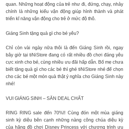
quan. Những hoạt động của trẻ như đi, đứng, chạy, nhảy
chính là những kiểu vận động giúp hình thành và phát
triển kĩ năng vận động cho trẻ ở mức độ thô.
Giáng Sinh tặng quà gì cho bé yêu?
Chỉ còn vài ngày nữa thôi là đến Giáng Sinh rồi, ngay
bây giờ tại tiNiStore đang có rất nhiều đồ chơi đáng yêu
cực xinh cho bé, cùng nhiều ưu đãi hấp dẫn. Bố mẹ chưa
biết tặng quà gì cho các bé thì ghé tiNiStore nhé để chọn
cho các bé một món quà thật ý nghĩa cho Giáng Sinh này
nhé!
VUI GIÁNG SINH – SĂN DEAL CHẤT ​
RING RING sale đến 70%!! Cùng đón một mùa giáng
sinh kỳ diệu bên cạnh những nàng công chúa diệu kỳ
của hãng đồ chơi Disney Princess với chương trình ưu