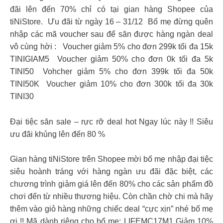
đãi lên đến 70% chỉ có tại gian hàng Shopee của
tiNiStore. ​ Ưu đãi từ ngày 16 – 31/12 ​ Bố mẹ đừng quên
nhập các mã voucher sau để săn được hàng ngàn deal
vô cùng hời : ​ ​ Voucher giảm 5% cho đơn 299k tối đa 15k
TINIGIAM5 ​ Voucher giảm 50% cho đơn 0k tối đa 5k
TINI50 ​ Vohcher giảm 5% cho đơn 399k tối đa 50k
TINI50K ​ Voucher giảm 10% cho đơn 300k tối đa 30k
TINI30 ​
Đại tiệc săn sale – rực rỡ deal hot​ Ngay lúc này !! Siêu
ưu đãi khủng lên đến 80 %​
Gian hàng tiNiStore trên Shopee mời bố mẹ nhập đại tiệc
siêu hoành tráng với hàng ngàn ưu đãi đặc biệt, các
chương trình giảm giá lên đến 80% cho các sản phẩm đồ
chơi đến từ nhiều thương hiệu. Còn chần chờ chi mà hãy
thêm vào giỏ hàng những chiếc deal “cực xịn” nhé bố mẹ
ơi !!​ Mã dành riêng cho bố mẹ:​ LIFEMC17M1 Giảm 10%