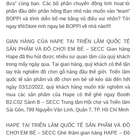
đưa” cùng bạn. Các bộ phận chuyển động linh hoạt từ
phần đầu đến phần hông Bạn nhỏ nào muốn vào “team”
BOPPI và trình diễn bố mẹ bằng vũ điệu vui nhộn? Tới
ngay tiNiStore rinh ngay bé BOPPI về nhà nào!!!!
GIAN HÀNG CỦA HAPE TẠI TRIỂN LÃM QUỐC TẾ
SẢN PHẨM VÀ ĐỒ CHƠI EM BÉ – SECC Gian hàng
Hape đã thu hút được nhiều sự quan tâm của quý khách
trong mấy ngày qua. Tại gian hàng, quý khách có thể tận
tay trải nghiệm đồ chơi gỗ hàng đầu thế giới. Triển lãm
quốc tế sản phẩm và đồ chơi em bé sẽ kéo dài đến hết
ngày 03/12/2022, quý khách hàng muốn trải nghiệm và
mua các sản phẩm của Hape có thể ghé ngay Booth
B2.C02 Sảnh B – SECC Trung tâm Hội chợ và Triển lãm
Sài Gòn, 799 Nguyễn Văn Linh, Quận 7, TP. Hồ Chí Minh
HAPE TẠI TRIỂN LÃM QUỐC TẾ SẢN PHẨM VÀ ĐỒ
CHƠI EM BÉ – SECC Ghé thăm gian hàng HAPE – Đồ