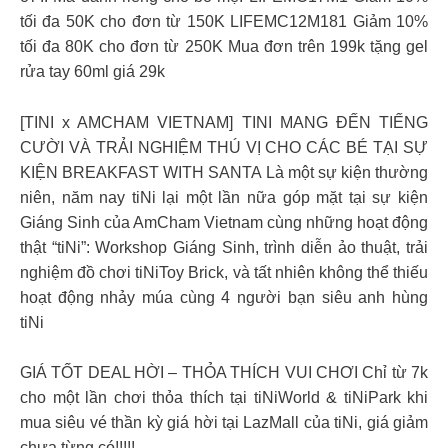
tối đa 50K cho đơn từ 150K​ LIFEMC12M181 Giảm 10%
tối đa 80K cho đơn từ 250K​ Mua đơn trên 199k tặng gel
rửa tay 60ml giá 29k​
[TINI x AMCHAM VIETNAM] TINI MANG ĐẾN TIẾNG
CƯỜI VÀ TRẢI NGHIỆM THÚ VỊ CHO CÁC BÉ TẠI SỰ
KIỆN BREAKFAST WITH SANTA Là một sự kiện thường
niên, năm nay tiNi lại một lần nữa góp mặt tại sự kiện
Giáng Sinh của AmCham Vietnam cùng những hoạt động
thật “tiNi”: Workshop Giáng Sinh, trình diễn ảo thuật, trải
nghiệm đồ chơi tiNiToy Brick, và tất nhiên không thể thiếu
hoạt động nhảy múa cùng 4 người bạn siêu anh hùng
tiNi
GIÁ TỐT DEAL HỜI – THỎA THÍCH VUI CHƠI Chỉ từ 7k
cho một lần chơi thỏa thích tại tiNiWorld & tiNiPark khi
mua siêu vé thần kỳ giá hời tại LazMall của tiNi, giá giảm
chưa từng có!!!!!