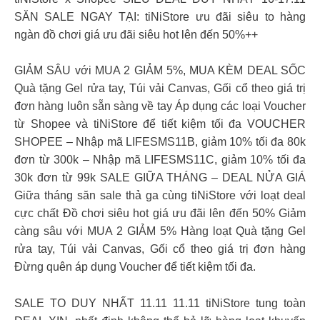
SĂN SALE NGAY TẠI: tiNiStore ưu đãi siêu to hàng
ngàn đồ chơi giá ưu đãi siêu hot lên đến 50%++
GIẢM SÂU với MUA 2 GIẢM 5%, MUA KÈM DEAL SỐC
Quà tặng Gel rửa tay, Túi vải Canvas, Gối cổ theo giá trị
đơn hàng luôn sẵn sàng về tay Áp dụng các loại Voucher
từ Shopee và tiNiStore để tiết kiệm tối đa VOUCHER
SHOPEE – Nhập mã LIFESMS11B, giảm 10% tối đa 80k
đơn từ 300k – Nhập mã LIFESMS11C, giảm 10% tối đa
30k đơn từ 99k SALE GIỮA THÁNG – DEAL NỬA GIÁ
Giữa tháng săn sale thả ga cùng tiNiStore với loạt deal
cực chất Đồ chơi siêu hot giá ưu đãi lên đến 50% Giảm
càng sâu với MUA 2 GIẢM 5% Hàng loạt Quà tặng Gel
rửa tay, Túi vải Canvas, Gối cổ theo giá trị đơn hàng
Đừng quên áp dụng Voucher để tiết kiệm tối đa.
SALE TO DUY NHẤT 11.11 11.11 tiNiStore tung toàn