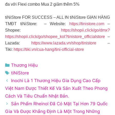
đa với Flexi combo Mua 2 giảm thêm 5%
tiNiStore FOR SUCCESS – ALL IN tiNiStore GIAN HÀNG
TMĐT tiNiStore: – Website:
https://tinistore.com
–
Shopee:
https://shopii.click/go/dmx?
https://shopii.click/go/shopee_kol?tinistore_officialstore
–
Lazada:
https://www.lazada.vn/shop/tinistore
–
Tiki:
https://tiki.vn/cua-hang/tini-official-store
Danh
Thương Hiệu
mục
Thẻ
tiNiStore
Inochi Là 1 Thương Hiệu Gia Dụng Cao Cấp
Việt Nam Được Thiết Kế Và Sản Xuất Theo Phong
Cách Và Tiêu Chuẩn Nhật Bản.
Sản Phẩm Rheinol Đã Có Mặt Tại Hơn 79 Quốc
Gia Và Được Khẳng Định Là Một Trong Những