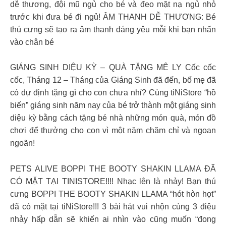
dễ thương, đội mũ ngủ cho bé và đeo mặt nạ ngủ nhỏ
trước khi đưa bé đi ngủ! ÂM THANH DỄ THƯƠNG: Bé
thú cưng sẽ tạo ra âm thanh đáng yêu mỗi khi bạn nhấn
vào chân bé
GIÁNG SINH DIỆU KỲ – QUÀ TẶNG MÊ LY Cốc cốc
cốc, Tháng 12 – Tháng của Giáng Sinh đã đến, bố mẹ đã
có dự định tặng gì cho con chưa nhỉ? Cùng tiNiStore “hồ
biến” giáng sinh năm nay của bé trở thành một giáng sinh
diệu kỳ bằng cách tặng bé nhà những món quà, món đồ
chơi để thưởng cho con vì một năm chăm chỉ và ngoan
ngoãn!
PETS ALIVE BOPPI THE BOOTY SHAKIN LLAMA ĐÃ
CÓ MẶT TẠI TINISTORE!!!! Nhạc lên là nhảy! Bạn thú
cưng BOPPI THE BOOTY SHAKIN LLAMA “hót hòn họt”
đã có mặt tại tiNiStore!!! 3 bài hát vui nhộn cùng 3 điệu
nhảy hấp dẫn sẽ khiến ai nhìn vào cũng muốn “đong