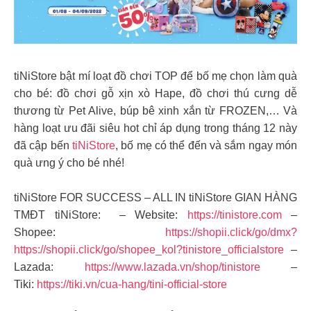
tiNiStore bật mí loạt đồ chơi TOP để bố mẹ chọn làm quà
cho bé: đồ chơi gỗ xịn xò Hape, đồ chơi thú cưng dễ
thương từ Pet Alive, búp bê xinh xắn từ FROZEN,… Và
hàng loạt ưu đãi siêu hot chỉ áp dụng trong tháng 12 này
đã cập bến
tiNiStore
, bố mẹ có thể đến và sắm ngay món
quà ưng ý cho bé nhé!
tiNiStore FOR SUCCESS – ALL IN tiNiStore GIAN HÀNG
TMĐT tiNiStore: – Website:
https://tinistore.com
–
Shopee:
https://shopii.click/go/dmx?
https://shopii.click/go/shopee_kol?tinistore_officialstore
–
Lazada:
https://www.lazada.vn/shop/tinistore
–
Tiki:
https://tiki.vn/cua-hang/tini-official-store