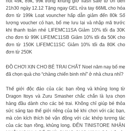
hot 49k, 89k, 99k trong khung giờ flash sale từ 0h đến
21h30 ngày 12.12 Tặng ngay GEL rửa tay 66ML cho hóa
đơn từ 199k Loạt vouncher hấp dẫn giảm đến 80k Số
lượng voucher có hạn, bố mẹ lưu lại và nhập mã trước
khi thanh toán nhé LIFEMC11SA Giảm 10% tối đa 30K
cho đơn từ 99K LIFEMC11SB Giảm 10% tối đa 50K cho
đơn từ 150K LIFEMC11SC Giảm 10% tối đa 80K cho
đơn từ 250K
ĐỒ CHƠI XỊN CHO BÉ TRAI CHẤT Noel năm nay bố mẹ
đã chọn quà cho “chàng chiến binh nhí” ở nhà chưa nhỉ?
Thế giới độc đáo của các bạn rồng và khủng long từ
Dragon Itoys và Zuru Smasher chắc chắn là lựa chọn
hàng đầu dành cho các bé trai. Không chỉ giúp bé thỏa
sức sáng tạo thế giới riêng của bé khi chơi với các bạn,
mà còn kích thích bé vận động với các khớp tương tác
của các bạn rồng, khủng long. ĐẾN TINISTORE NHẬN