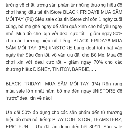
tưởng về chất lượng sản phẩm từ những thương hiệu đồ
chơi hàng đầu tại tiNiStore BLACK FRIDAY!! MUA SẮM
MỎI TAY (P6) Siêu sale của tiNiStore chỉ còn 1 ngày cuối
cùng, bố mẹ ghé ngay để sắm quà xinh cho bé yêu ngay
nhé! Mua đồ chơi xịn với deal cực tốt – giảm ngay 80%
cho các thương hiệu nổi tiếng. BLACK FRIDAY!! MUA
SẮM MỎI TAY (P5) tiNiSTORE bung deal tốt nhất vào
ngày thứ Sáu đen tối, vô vàn ưu đãi cho Bố Mẹ. Mua đồ
chơi xịn với deal cực tốt – giảm ngay 70% cho các
thương hiệu: DISNEY, TINITOY, BARBIE,….
BLACK FRIDAY!! MUA SẮM MỎI TAY (P4) Rộn ràng
mùa sale lớn nhất năm, bố mẹ đến ngay tiNiSTORE để
“rước” deal xịn về nào!
Ưa đãi 50% áp dụng cho các sản phẩm đến từ thương
hiệu đồ chơi nổi tiếng: PLAY-DOH, STOR, TEAMSTERZ,
EPIC FUN,… Ưu đãi áp dụng đến hết 30/11. Săn sale