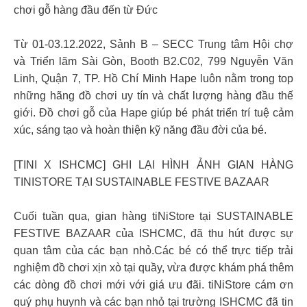
chơi gỗ hàng đầu đến từ Đức
Từ 01-03.12.2022, Sảnh B – SECC Trung tâm Hội chợ
và Triển lãm Sài Gòn, Booth B2.C02, 799 Nguyễn Văn
Linh, Quận 7, TP. Hồ Chí Minh Hape luôn nằm trong top
những hãng đồ chơi uy tín và chất lượng hàng đầu thế
giới. Đồ chơi gỗ của Hape giúp bé phát triển trí tuệ cảm
xúc, sáng tạo và hoàn thiện kỹ năng đầu đời của bé.
[TINI X ISHCMC] GHI LẠI HÌNH ẢNH GIAN HÀNG
TINISTORE TẠI SUSTAINABLE FESTIVE BAZAAR
Cuối tuần qua, gian hàng tiNiStore tại SUSTAINABLE
FESTIVE BAZAAR của ISHCMC, đã thu hút được sự
quan tâm của các bạn nhỏ.Các bé có thể trực tiếp trải
nghiệm đồ chơi xịn xò tại quầy, vừa được khám phá thêm
các dòng đồ chơi mới với giá ưu đãi. tiNiStore cám ơn
quý phụ huynh và các bạn nhỏ tại trường ISHCMC đã tin