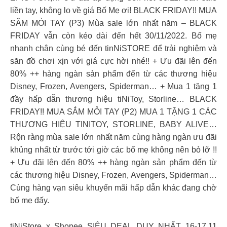
liền tay, không lo về giá Bố Mẹ ơi! BLACK FRIDAY!! MUA
SẮM MỎI TAY (P3) Mùa sale lớn nhất năm – BLACK
FRIDAY vẫn còn kéo dài đến hết 30/11/2022. Bố mẹ
nhanh chân cùng bé đến tinNiSTORE để trải nghiệm và
săn đồ chơi xịn với giá cực hời nhé!! + Ưu đãi lên đến
80% ++ hàng ngàn sản phẩm đến từ các thương hiệu
Disney, Frozen, Avengers, Spiderman​… + Mua 1 tặng 1
đầy hấp dẫn thương hiệu tiNiToy, Storline… BLACK
FRIDAY!! MUA SẮM MỎI TAY (P2) MUA 1 TẶNG 1 CÁC
THƯƠNG HIỆU TINITOY, STORLINE, BABY ALIVE…
Rộn ràng mùa sale lớn nhất năm cùng hàng ngàn ưu đãi
khủng nhất từ trước tới giờ các bố mẹ không nên bỏ lỡ !!
+ Ưu đãi lên đến 80% ++ hàng ngàn sản phẩm đến từ
các thương hiệu Disney, Frozen, Avengers, Spiderman​…
Cùng hàng vạn siêu khuyến mãi hấp dẫn khác đang chờ
bố mẹ đấy.
tiNiStore x Shopee SIÊU DEAL DUY NHẤT 16-17.11