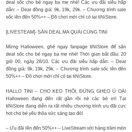
deal sốc cho bé ngay ba mẹ nhé! Các ưu đãi siêu hấp
dẫn: – Dear đồng giá: 9k, 19k, 29k. – Chương trình sale
sốc lên đên 50%++ – Đồ chơi mới chỉ có tại tiNiStore.
[LIVESTEAM]- SĂN DEAL MA QUÁI CÙNG TINI
Mừng Halloween, ghé ngay fanpage tiNiStore để săn
deal sốc cho bé ngay ba mẹ nhé! Thời gian bắt đầu: 20
giờ 00, ngày 28/10. Các ưu đãi siêu hấp dẫn: – Dear
đồng giá: 9k, 19k, 29k. – Chương trình sale sốc lên đên
50%++ – Đồ chơi mới chỉ có tại tiNiStore.
HALLO TINI – CHO KẸO THÔI, ĐỪNG GHẸO Ú OÀ!
Halloween đang đến rất gần rồi nè các bé ơi! Tại
tiNiStore đang diễn ra rất nhiều chương trình ưu đãi cực
hot cho bé yêu thỏa sức sáng tạo đó!
– Ưu đãi lên đến 50%++ – LiveStream với hàng trăm món