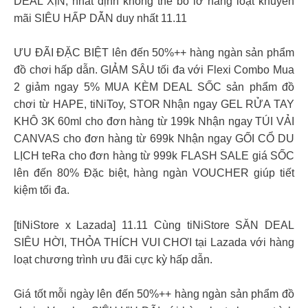
DEAL XỊN, nhất định không thể bỏ lỡ hàng loạt khuyến
mãi SIÊU HẤP DẪN duy nhất 11.11
ƯU ĐÃI ĐẶC BIỆT lên đến 50%++ hàng ngàn sản phẩm
đồ chơi hấp dẫn. GIẢM SÂU tối đa với Flexi Combo Mua
2 giảm ngay 5% MUA KÈM DEAL SỐC sản phẩm đồ
chơi từ HAPE, tiNiToy, STOR Nhận ngay GEL RỬA TAY
KHÔ 3K 60ml​ cho đơn hàng từ 199k Nhận ngay TÚI VẢI
CANVAS​ cho đơn hàng từ 699k Nhận ngay GỐI CỔ DU
LỊCH teRa​ cho đơn hàng từ 999k FLASH SALE giá SỐC
lên đến 80% Đặc biệt, hàng ngàn VOUCHER giúp tiết
kiệm tối đa.
[tiNiStore x Lazada] 11.11 Cùng tiNiStore SĂN DEAL
SIÊU HỜI, THỎA THÍCH VUI CHƠI tại Lazada với hàng
loạt chương trình ưu đãi cực kỳ hấp dẫn.
Giá tốt mỗi ngày lên đến 50%++ hàng ngàn sản phẩm đồ