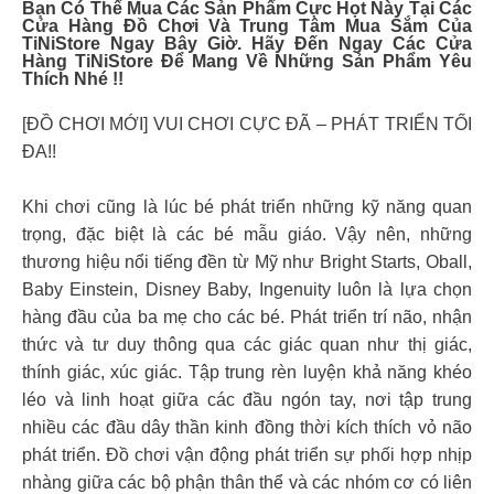
Bạn Có Thể Mua Các Sản Phẩm Cực Họt Này Tại Các
Cửa Hàng Đồ Chơi Và Trung Tâm Mua Sắm Của
TiNiStore Ngay Bây Giờ. Hãy Đến Ngay Các Cửa
Hàng TiNiStore Để Mang Về Những Sản Phẩm Yêu
Thích Nhé !!
[ĐỒ CHƠI MỚI] VUI CHƠI CỰC ĐÃ – PHÁT TRIỂN TỐI
ĐA!!
Khi chơi cũng là lúc bé phát triển những kỹ năng quan
trọng, đặc biệt là các bé mẫu giáo. Vậy nên, những
thương hiệu nổi tiếng đền từ Mỹ như Bright Starts, Oball,
Baby Einstein, Disney Baby, Ingenuity luôn là lựa chọn
hàng đầu của ba mẹ cho các bé. Phát triển trí não, nhận
thức và tư duy thông qua các giác quan như thị giác,
thính giác, xúc giác. Tập trung rèn luyện khả năng khéo
léo và linh hoạt giữa các đầu ngón tay, nơi tập trung
nhiều các đầu dây thần kinh đồng thời kích thích vỏ não
phát triển. Đồ chơi vận động phát triển sự phối hợp nhịp
nhàng giữa các bộ phận thân thể và các nhóm cơ có liên