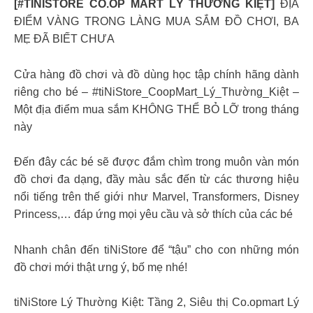
[#TINISTORE CO.OP MART LÝ THƯỜNG KIỆT]
ĐỊA
ĐIỂM VÀNG TRONG LÀNG MUA SẮM ĐỒ CHƠI, BA
MẸ ĐÃ BIẾT CHƯA
Cửa hàng đồ chơi và đồ dùng học tập chính hãng dành
riêng cho bé – #tiNiStore_CoopMart_Lý_Thường_Kiệt –
Một địa điểm mua sắm KHÔNG THỂ BỎ LỠ trong tháng
này
Đến đây các bé sẽ được đắm chìm trong muôn vàn món
đồ chơi đa dạng, đầy màu sắc đến từ các thương hiệu
nổi tiếng trên thế giới như Marvel, Transformers, Disney
Princess,… đáp ứng mọi yêu cầu và sở thích của các bé
Nhanh chân đến tiNiStore để “tậu” cho con những món
đồ chơi mới thật ưng ý, bố mẹ nhé!
tiNiStore Lý Thường Kiệt: Tầng 2, Siêu thị Co.opmart Lý