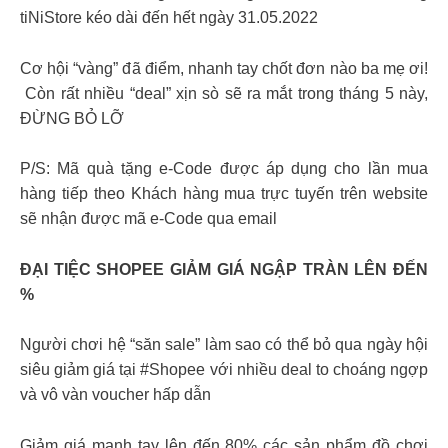
tiNiStore kéo dài đến hết ngày 31.05.2022
Cơ hội “vàng” đã điểm, nhanh tay chốt đơn nào ba mẹ ơi!
️ Còn rất nhiều “deal” xịn sò sẽ ra mắt trong tháng 5 này,
ĐỪNG BỎ LỠ
P/S: Mã quà tặng e-Code được áp dụng cho lần mua
hàng tiếp theo Khách hàng mua trực tuyến trên website
sẽ nhận được mã e-Code qua email
ĐẠI TIỆC SHOPEE GIẢM GIÁ NGẬP TRÀN LÊN ĐẾN
% ‍
Người chơi hệ “săn sale” làm sao có thể bỏ qua ngày hội
siêu giảm giá tại #Shopee với nhiều deal to choáng ngợp
và vô vàn voucher hấp dẫn
Giảm giá mạnh tay lên đến 80% các sản phẩm đồ chơi