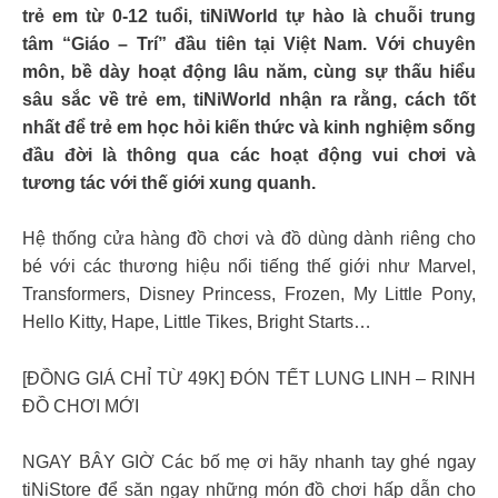
trẻ em từ 0-12 tuổi, tiNiWorld tự hào là chuỗi trung
tâm “Giáo – Trí” đầu tiên tại Việt Nam. Với chuyên
môn, bề dày hoạt động lâu năm, cùng sự thấu hiểu
sâu sắc về trẻ em, tiNiWorld nhận ra rằng, cách tốt
nhất để trẻ em học hỏi kiến thức và kinh nghiệm sống
đầu đời là thông qua các hoạt động vui chơi và
tương tác với thế giới xung quanh.
Hệ thống cửa hàng đồ chơi và đồ dùng dành riêng cho
bé với các thương hiệu nổi tiếng thế giới như Marvel,
Transformers, Disney Princess, Frozen, My Little Pony,
Hello Kitty, Hape, Little Tikes, Bright Starts…
[ĐỒNG GIÁ CHỈ TỪ 49K] ĐÓN TẾT LUNG LINH – RINH
ĐỒ CHƠI MỚI​
NGAY BÂY GIỜ Các bố mẹ ơi hãy nhanh tay ghé ngay
tiNiStore để săn ngay những món đồ chơi hấp dẫn cho