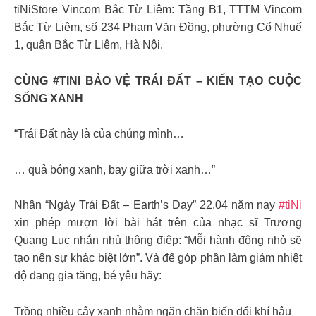
tiNiStore Vincom Bắc Từ Liêm: Tầng B1, TTTM Vincom
Bắc Từ Liêm, số 234 Phạm Văn Đồng, phường Cổ Nhuế
1, quận Bắc Từ Liêm, Hà Nội.
CÙNG #TINI BẢO VỆ TRÁI ĐẤT – KIẾN TẠO CUỘC
SỐNG XANH
“Trái Đất này là của chúng mình…
… quả bóng xanh, bay giữa trời xanh…”
Nhân “Ngày Trái Đất – Earth’s Day” 22.04 năm nay
#tiNi
xin phép mượn lời bài hát trên của nhạc sĩ Trương
Quang Lục nhắn nhủ thông điệp: “Mỗi hành động nhỏ sẽ
tạo nên sự khác biệt lớn”. Và để góp phần làm giảm nhiệt
độ đang gia tăng, bé yêu hãy:
Trồng nhiều cây xanh nhằm ngăn chặn biến đổi khí hậu