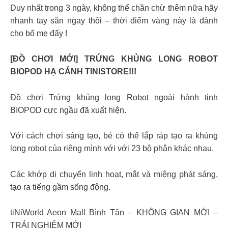
Duy nhất trong 3 ngày, không thể chần chừ thêm nữa hãy
nhanh tay săn ngay thôi – thời điểm vàng này là dành
cho bố mẹ đấy ! ​
[ĐỒ CHƠI MỚI] TRỨNG KHỦNG LONG ROBOT
BIOPOD HẠ CÁNH TINISTORE!!!
Đồ chơi Trứng khủng long Robot ngoài hành tinh
BIOPOD cực ngầu đã xuất hiện.
Với cách chơi sáng tạo, bé có thể lắp ráp tạo ra khủng
long robot của riêng mình với với 23 bộ phận khác nhau.
Các khớp di chuyển linh hoạt, mắt và miệng phát sáng,
tạo ra tiếng gầm sống động.
tiNiWorld Aeon Mall Bình Tân – KHÔNG GIAN MỚI –
TRẢI NGHIỆM MỚI