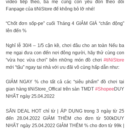
video tiếp theo, ba mẹ cùng con yêu đón theo dõi
Fanpage của tiNiStore để không bỏ lỡ nhé!
“Chốt đơn sốp-pe” cuối Tháng 4 GIẢM GIÁ “chấn động”
lên đến %
Nghỉ lễ 30/4 – 1/5 cận kề, chơi đâu cho an toàn Nếu ba
mẹ ngại đưa con đến nơi đông người, hãy thử cùng con
“vừa học vừa chơi” bên những món đồ chơi
#tiNiStore
mới “tậu” ngay tại nhà với ưu đãi vô cùng hấp dẫn như:
GIẢM NGAY % cho tất cả các “siêu phẩm” đồ chơi tại
gian hàng tiNiStore_Offical trên sàn TMDT
#Shopee
DUY
NHẤT ngày 25.04.2022
SĂN DEAL HOT chỉ từ | ÁP DỤNG trong 3 ngày từ 25
đến 28.04.2022 GIẢM THÊM cho đơn từ 500kDUY
NHẤT ngày 25.04.2022 GIẢM THÊM % cho đơn từ 99k |