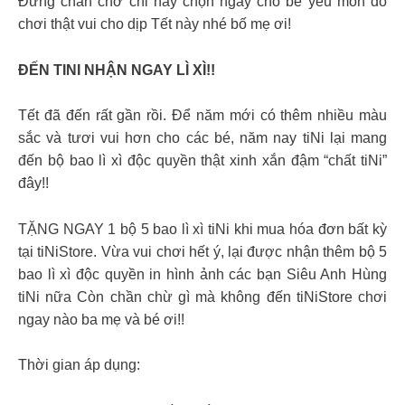
Đừng chần chờ chi hãy chọn ngay cho bé yêu món đồ
chơi thật vui cho dịp Tết này nhé bố mẹ ơi! ​
ĐẾN TINI NHẬN NGAY LÌ XÌ!!
Tết đã đến rất gần rồi. Để năm mới có thêm nhiều màu
sắc và tươi vui hơn cho các bé, năm nay tiNi lại mang
đến bộ bao lì xì độc quyền thật xinh xắn đậm “chất tiNi”
đây!!
TẶNG NGAY 1 bộ 5 bao lì xì tiNi khi mua hóa đơn bất kỳ
tại tiNiStore. Vừa vui chơi hết ý, lại được nhận thêm bộ 5
bao lì xì độc quyền in hình ảnh các bạn Siêu Anh Hùng
tiNi nữa Còn chần chừ gì mà không đến tiNiStore chơi
ngay nào ba mẹ và bé ơi!!
Thời gian áp dụng: