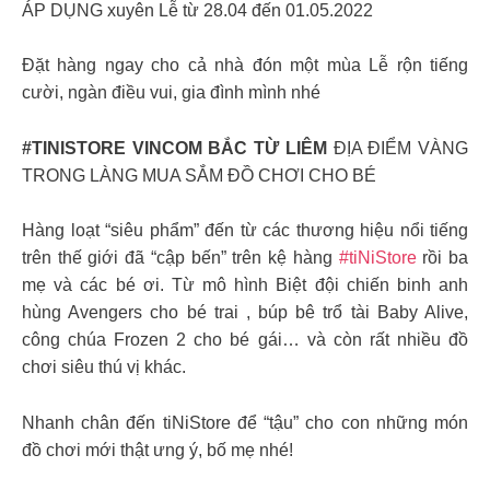
ÁP DỤNG xuyên Lễ từ 28.04 đến 01.05.2022
Đặt hàng ngay cho cả nhà đón một mùa Lễ rộn tiếng
cười, ngàn điều vui, gia đình mình nhé
#TINISTORE VINCOM BẮC TỪ LIÊM
ĐỊA ĐIỂM VÀNG
TRONG LÀNG MUA SẮM ĐỒ CHƠI CHO BÉ
Hàng loạt “siêu phẩm” đến từ các thương hiệu nổi tiếng
trên thế giới đã “cập bến” trên kệ hàng
#tiNiStore
rồi ba
mẹ và các bé ơi. Từ mô hình Biệt đội chiến binh anh
hùng Avengers cho bé trai , búp bê trổ tài Baby Alive,
công chúa Frozen 2 cho bé gái… và còn rất nhiều đồ
chơi siêu thú vị khác.
Nhanh chân đến tiNiStore để “tậu” cho con những món
đồ chơi mới thật ưng ý, bố mẹ nhé!