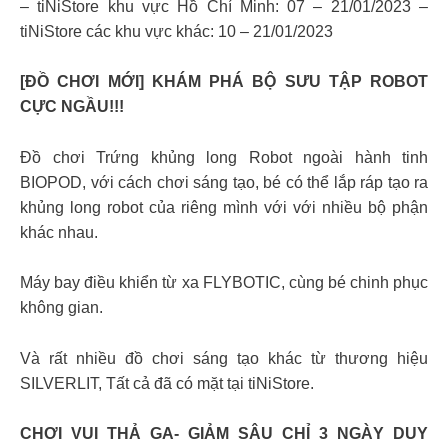
– tiNiStore khu vực Hồ Chí Minh: 07 – 21/01/2023 –
tiNiStore các khu vực khác: 10 – 21/01/2023
[ĐỒ CHƠI MỚI] KHÁM PHÁ BỘ SƯU TẬP ROBOT
CỰC NGẦU!!!
Đồ chơi Trứng khủng long Robot ngoài hành tinh
BIOPOD, với cách chơi sáng tạo, bé có thể lắp ráp tạo ra
khủng long robot của riêng mình với với nhiều bộ phận
khác nhau.
Máy bay điều khiển từ xa FLYBOTIC, cùng bé chinh phục
không gian.
Và rất nhiều đồ chơi sáng tạo khác từ thương hiệu
SILVERLIT, Tất cả đã có mặt tại tiNiStore.
CHƠI VUI THẢ GA- GIẢM SÂU CHỈ 3 NGÀY DUY