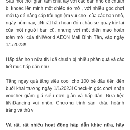
Sau một thời gian tạm chia tay với các bạn nhỏ để chuẩn
bị khoác lên mình một chiếc áo mới, với nhiều góc chơi
mới lạ để nâng cấp trải nghiệm vui chơi của các bạn nhỏ,
ngày hôm nay, tiNi rất hân hoan đón chào sự quay trở lại
của một người bạn cũ, nhưng với một diện mạo hoàn
toàn mới của tiNiWorld AEON Mall Bình Tân, vào ngày
1/1/2023!!
Hấp dẫn hơn nữa tiNi đã chuẩn bị nhiều phần quà và các
tiết mục hấp dẫn như:
Tặng ngay quà tặng siêu cool cho 100 bé đầu tiên đến
buổi khai trương ngày 1/1/2023! Check-in góc chơi nhận
voucher giảm giá siêu đơn giản và hấp dẫn. Bữa tiệc
tiNiDancing vui nhộn. Chương trình sân khấu hoành
tráng và thú vị
Và rất, rất nhiều hoạt động hấp dẫn khác nữa, hãy