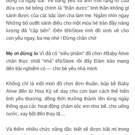
động cả ngày dài. Vẻ đáng yêu và ánh mắt rạng rỡ của
đứa con bé bỏng chính là “thần dược” tinh thần không gì
sánh được của các bậc làm cha làm mẹ. Ngắm nhìn ngay
Những bộ outfit sành điệu cho một mùa hè tràn đầy năng
lượng đã “cập bến”. Đến tiNiStore rinh đồ xinh về cho
con yêu ngay, ba mẹ nhé ! Đừng chần chờ
Mẹ ơi đừng lo
Vì đã có “siêu phẩm” đồ chơi #Baby Alive
chân thực nhất “nhà” tiNiStore rồi đây Đảm bảo mang
đến trải nghiệm có — cho bé yêu nhà mình
Không chỉ là một món đồ chơi đơn thuần, búp bê Baby
Alive đến từ Hoa Kỳ sẽ dạy cho con bạn cách thể hiện
tình yêu thương, đồng thời trưởng thành lên từng ngày
thông qua các hoạt động chăm sóc em như bế, cho uống
nước, xay bột đến thay tã…
Và thêm nhiều chức năng đặc biệt sẽ được bật mí trong