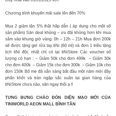
Chương trình khuyến mãi sale lên đến 70% ​
Mua 2 giảm tận 5% thật hấp dẫn ( áp dụng cho một số
sản phẩm)​ Săn deal khủng – ưu đãi khủng hơn khi mua
sắm vào khung giờ vàng: 0h – 12h – 21h​ Mua đơn 200k
sẽ được tặng gel rửa tay tiNi (60 ml) và đơn 1 triệu tặng
lịch tiNi độc nhất chỉ có tại tiNiStore​ Các voucher số
lượng có hạn :​ – Giảm 50k cho đơn 499k ​ – Giảm 30k
cho đơn 400k ​ – Giảm 15k cho đơn 300k ​ – Giảm 10k cho
đơn 150k​ Bố mẹ đã sẵn sàng bắt đầu một năm mới đầy
phấn khởi và tràn ngập sắc xuân tại gian hàng của
tiNiStore chưa nào, săn ngay thôi ạ !! ​
️TƯNG BƯNG CHÀO ĐÓN DIỆN MẠO MỚI CỦA
TINIWORLD AEON MALL BÌNH TÂN