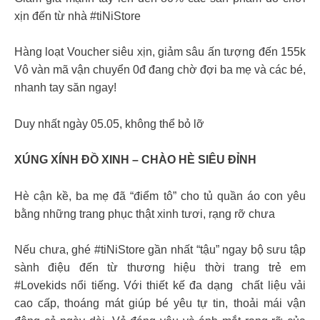
xịn đến từ nhà #tiNiStore
Hàng loạt Voucher siêu xịn, giảm sâu ấn tượng đến 155k
Vô vàn mã vận chuyển 0đ đang chờ đợi ba mẹ và các bé,
nhanh tay săn ngay!
Duy nhất ngày 05.05, không thể bỏ lỡ
XÚNG XÍNH ĐỒ XINH – CHÀO HÈ SIÊU ĐỈNH
Hè cận kề, ba mẹ đã “điểm tô” cho tủ quần áo con yêu
bằng những trang phục thật xinh tươi, rạng rỡ chưa
Nếu chưa, ghé #tiNiStore gần nhất “tậu” ngay bộ sưu tập
sành điệu đến từ thương hiệu thời trang trẻ em
#Lovekids nổi tiếng. Với thiết kế đa dạng ️ chất liệu vải
cao cấp, thoáng mát giúp bé yêu tự tin, thoải mái vận