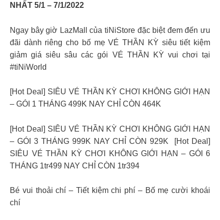
NHẤT 5/1 – 7/1/2022​
Ngay bây giờ LazMall của tiNiStore đặc biệt đem đến ưu
đãi dành riêng cho bố mẹ VÉ THẦN KỲ siêu tiết kiệm
giảm giá siêu sâu các gói VÉ THẦN KỲ vui chơi tại
#tiNiWorld ​
[Hot Deal] SIÊU VÉ THẦN KỲ CHƠI KHÔNG GIỚI HẠN
– GÓI 1 THÁNG 499K NAY CHỈ CÒN 464K ​
[Hot Deal] SIÊU VÉ THẦN KỲ CHƠI KHÔNG GIỚI HẠN
– GÓI 3 THÁNG 999K NAY CHỈ CÒN 929K ​ [Hot Deal]
SIÊU VÉ THẦN KỲ CHƠI KHÔNG GIỚI HẠN – GÓI 6
THÁNG 1tr499 NAY CHỈ CÒN 1tr394 ​
Bé vui thoải chí – Tiết kiệm chi phí – Bố mẹ cười khoái
chí ​