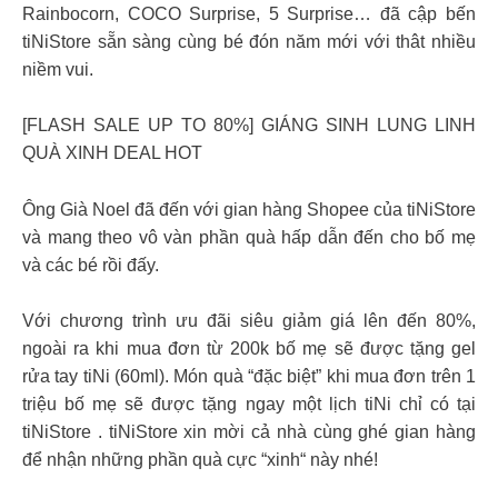
Rainbocorn, COCO Surprise, 5 Surprise… đã cập bến
tiNiStore sẵn sàng cùng bé đón năm mới với thât nhiều
niềm vui.
[FLASH SALE UP TO 80%] GIÁNG SINH LUNG LINH
QUÀ XINH DEAL HOT ​
Ông Già Noel đã đến với gian hàng Shopee của tiNiStore
và mang theo vô vàn phần quà hấp dẫn đến cho bố mẹ
và các bé rồi đấy. ​
Với chương trình ưu đãi siêu giảm giá lên đến 80%,
ngoài ra khi mua đơn từ 200k bố mẹ sẽ được tặng gel
rửa tay tiNi (60ml). Món quà “đặc biệt” khi mua đơn trên 1
triệu bố mẹ sẽ được tặng ngay một lịch tiNi chỉ có tại
tiNiStore . tiNiStore xin mời cả nhà cùng ghé gian hàng
để nhận những phần quà cực “xinh“ này nhé!​