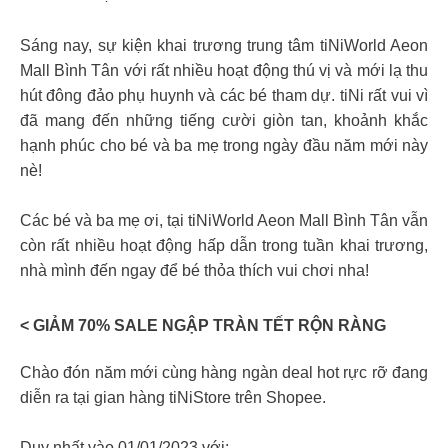
Sáng nay, sự kiện khai trương trung tâm tiNiWorld Aeon
Mall Bình Tân với rất nhiều hoạt động thú vị và mới lạ thu
hút đông đảo phụ huynh và các bé tham dự. tiNi rất vui vì
đã mang đến những tiếng cười giòn tan, khoảnh khắc
hạnh phúc cho bé và ba mẹ trong ngày đầu năm mới này
nè!
Các bé và ba mẹ ơi, tại tiNiWorld Aeon Mall Bình Tân vẫn
còn rất nhiều hoạt động hấp dẫn trong tuần khai trương,
nhà mình đến ngay để bé thỏa thích vui chơi nha!
< GIẢM 70% SALE NGẬP TRÀN TẾT RỘN RÀNG​
Chào đón năm mới cùng hàng ngàn deal hot rực rỡ đang
diễn ra tại gian hàng tiNiStore trên Shopee.​
Duy nhất vào 01/01/2023 với:​