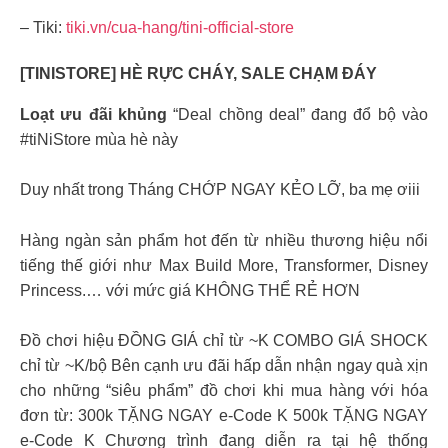
– Tiki:
tiki.vn/cua-hang/tini-official-store
[TINISTORE]
HÈ RỰC CHÁY, SALE CHẠM ĐÁY
Loạt ưu đãi khủng
“Deal chồng deal” đang đổ bộ vào
#tiNiStore mùa hè này
Duy nhất trong Tháng CHỚP NGAY KẺO LỠ, ba mẹ ơiii
Hàng ngàn sản phẩm hot đến từ nhiều thương hiệu nổi
tiếng thế giới như Max Build More, Transformer, Disney
Princess.… với mức giá KHÔNG THỂ RẺ HƠN
Đồ chơi hiệu ĐỒNG GIÁ chỉ từ ~K COMBO GIÁ SHOCK
chỉ từ ~K/bộ Bên cạnh ưu đãi hấp dẫn nhận ngay quà xịn
cho những “siêu phẩm” đồ chơi khi mua hàng với hóa
đơn từ: 300k TẶNG NGAY e-Code K 500k TẶNG NGAY
e-Code K Chương trình đang diễn ra tại hệ thống