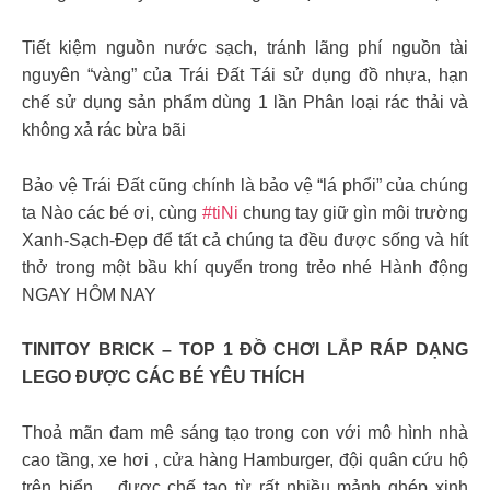
Tiết kiệm nguồn nước sạch, tránh lãng phí nguồn tài
nguyên “vàng” của Trái Đất Tái sử dụng đồ nhựa, hạn
chế sử dụng sản phẩm dùng 1 lần Phân loại rác thải và
không xả rác bừa bãi
Bảo vệ Trái Đất cũng chính là bảo vệ “lá phổi” của chúng
ta Nào các bé ơi, cùng
#tiNi
chung tay giữ gìn môi trường
Xanh-Sạch-Đẹp để tất cả chúng ta đều được sống và hít
thở trong một bầu khí quyển trong trẻo nhé Hành động
NGAY HÔM NAY
TINITOY BRICK – TOP 1 ĐỒ CHƠI LẮP RÁP DẠNG
LEGO ĐƯỢC CÁC BÉ YÊU THÍCH
Thoả mãn đam mê sáng tạo trong con với mô hình nhà
cao tầng, xe hơi , cửa hàng Hamburger, đội quân cứu hộ
trên biển …được chế tạo từ rất nhiều mảnh ghép xinh