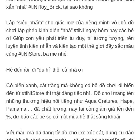
xắn “nhà” #tiNiToy_Brick, tại sao không
Lập “siêu phẩm” cho giấc mơ của riêng mình với bộ đồ
chơi lắp ghép kinh điển “nhà” #tiNi ngay hôm nay các bé
ơi Giúp con yêu phát triển tư duy, trí tưởng tượng, rèn
luyện tính kiên nhẫn và kiến tạo một thế giới đầy sắc màu
cùng #tiNiStore, ba mẹ nhé
Hè đến rồi, đi “du hí” thôi cả nhà ơi
Có biển xanh, cát trắng mà không có bộ đồ chơi đi biển
đến từ #tiNiStore thì thật đáng tiếc nhỉ . Đồ chơi mang tên
những thương hiệu nổi tiếng như Aqua Cretures, Hape,
Pamama,… đã chất lượng, nay lại còn giảm giá lên đến
%, dự báo các bé sẽ có một mùa hè thật sảng khoái
Với mẫu mã đa dạng từ đồ chơi xe xúc cát, dụng cụ đào