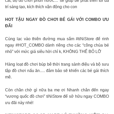
cát, bộ đồ chơi phun nước… sẽ giúp bé phát triển tối đa
trí sáng tạo, kích thích vận động cho con
HOT TẬU NGAY ĐỒ CHƠI BÉ GÁI VỚI COMBO ƯU
ĐÃI
Cùng lạc vào thiên đường mua sắm #tiNiStore để rinh
ngay #HOT_COMBO dành riêng cho các “công chúa bé
nhỏ” với mức giá siêu hời chỉ k, KHÔNG THỂ BỎ LỠ
Hàng loạt đồ chơi búp bê thời trang sành điệu và bộ sưu
tập đồ chơi nấu ăn…. đảm bảo sẽ khiến các bé gái thích
mê.
Còn chần chờ gì nữa ba mẹ ơi Nhanh chân đến ngay
“vương quốc đồ chơi” tiNiStore để sở hữu ngay COMBO
ưu đãi này nhé!