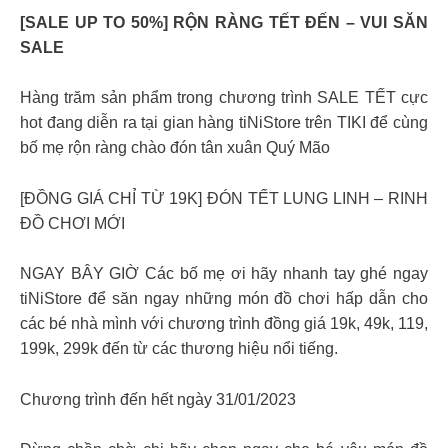
[SALE UP TO 50%] RỘN RÀNG TẾT ĐẾN – VUI SĂN
SALE ​
Hàng trăm sản phẩm trong chương trình SALE TẾT cực
hot đang diễn ra tại gian hàng tiNiStore trên TIKI để cùng
bố mẹ rộn ràng chào đón tân xuân Quý Mão ​
[ĐỒNG GIÁ CHỈ TỪ 19K] ĐÓN TẾT LUNG LINH – RINH
ĐỒ CHƠI MỚI​
NGAY BÂY GIỜ Các bố mẹ ơi hãy nhanh tay ghé ngay
tiNiStore để săn ngay những món đồ chơi hấp dẫn cho
các bé nhà mình với chương trình đồng giá 19k, 49k, 119,
199k, 299k đến từ các thương hiệu nổi tiếng.
Chương trình đến hết ngày 31/01/2023