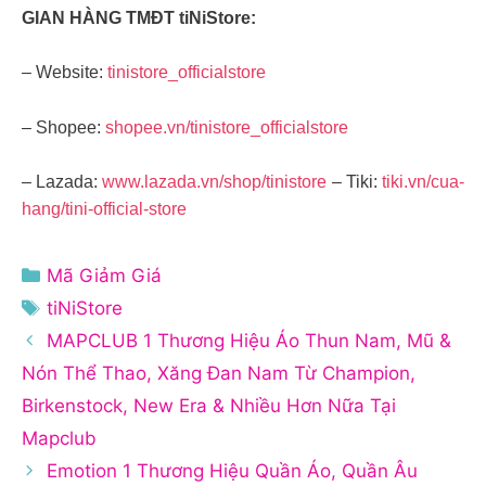
GIAN HÀNG TMĐT tiNiStore:
– Website:
tinistore_officialstore
– Shopee:
shopee.vn/tinistore_officialstore
– Lazada:
www.lazada.vn/shop/tinistore
– Tiki:
tiki.vn/cua-
hang/tini-official-store
Danh
Mã Giảm Giá
mục
Thẻ
tiNiStore
MAPCLUB 1 Thương Hiệu Áo Thun Nam, Mũ &
Nón Thể Thao, Xăng Đan Nam Từ Champion,
Birkenstock, New Era & Nhiều Hơn Nữa Tại
Mapclub
Emotion 1 Thương Hiệu Quần Áo, Quần Âu