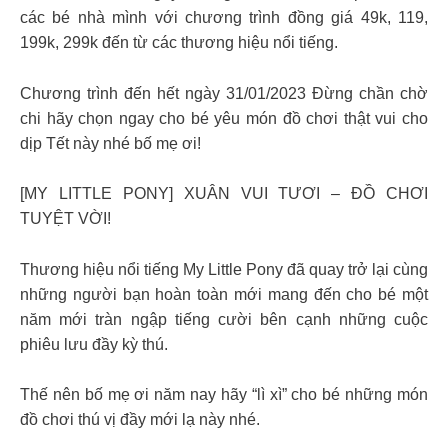
các bé nhà mình với chương trình đồng giá 49k, 119,
199k, 299k đến từ các thương hiệu nổi tiếng.
Chương trình đến hết ngày 31/01/2023 Đừng chần chờ
chi hãy chọn ngay cho bé yêu món đồ chơi thật vui cho
dịp Tết này nhé bố mẹ ơi! ​
[MY LITTLE PONY] XUÂN VUI TƯƠI – ĐỒ CHƠI
TUYỆT VỜI! ​
Thương hiệu nổi tiếng My Little Pony đã quay trở lại cùng
những người bạn hoàn toàn mới mang đến cho bé một
năm mới tràn ngập tiếng cười bên cạnh những cuộc
phiêu lưu đầy kỳ thú.​
Thế nên bố mẹ ơi năm nay hãy “lì xì” cho bé những món
đồ chơi thú vị đầy mới lạ này nhé.​