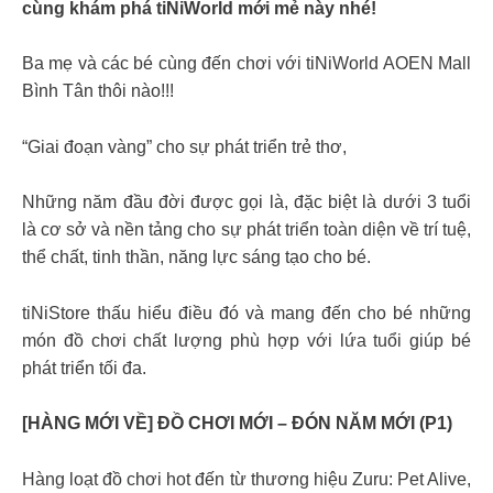
cùng khám phá tiNiWorld mới mẻ này nhé!
Ba mẹ và các bé cùng đến chơi với tiNiWorld AOEN Mall
Bình Tân thôi nào!!!
“Giai đoạn vàng” cho sự phát triển trẻ thơ,
Những năm đầu đời được gọi là, đặc biệt là dưới 3 tuổi
là cơ sở và nền tảng cho sự phát triển toàn diện về trí tuệ,
thể chất, tinh thần, năng lực sáng tạo cho bé.
tiNiStore thấu hiểu điều đó và mang đến cho bé những
món đồ chơi chất lượng phù hợp với lứa tuổi giúp bé
phát triển tối đa.
[HÀNG MỚI VỀ] ĐỒ CHƠI MỚI – ĐÓN NĂM MỚI (P1)
Hàng loạt đồ chơi hot đến từ thương hiệu Zuru: Pet Alive,