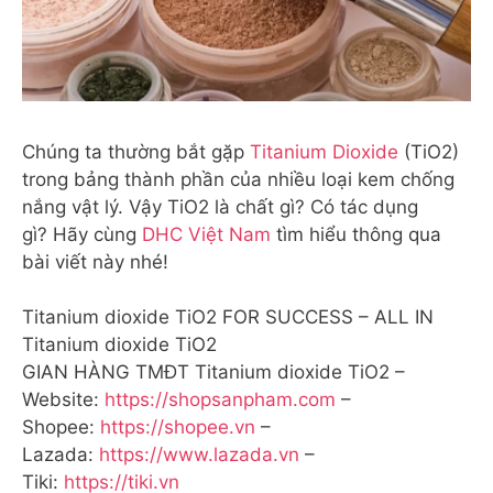
Chúng ta thường bắt gặp
Titanium Dioxide
(TiO2)
trong bảng thành phần của nhiều loại kem chống
nắng vật lý. Vậy TiO2 là chất gì? Có tác dụng
gì? Hãy cùng
DHC Việt Nam
tìm hiểu thông qua
bài viết này nhé!
Titanium dioxide TiO2 FOR SUCCESS – ALL IN
Titanium dioxide TiO2
GIAN HÀNG TMĐT Titanium dioxide TiO2 –
Website:
https://shopsanpham.com
–
Shopee:
https://shopee.vn
–
Lazada:
https://www.lazada.vn
–
Tiki:
https://tiki.vn