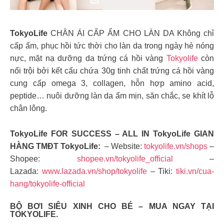
TokyoLife
CHÂN ÁI CẤP ẨM CHO LÀN DA Không chỉ
cấp ẩm, phục hồi tức thời cho làn da trong ngày hè nóng
nực, mặt nạ dưỡng da trứng cá hồi vàng
Tokyolife
còn
nổi trội bởi kết cấu chứa 30g tinh chất trứng cá hồi vàng
cung cấp omega 3, collagen, hỗn hợp amino acid,
peptide… nuôi dưỡng làn da ẩm mịn, săn chắc, se khít lỗ
chân lông.
TokyoLife FOR SUCCESS – ALL IN TokyoLife
GIAN
HÀNG TMĐT TokyoLife:
– Website:
tokyolife.vn/shops
–
Shopee:
shopee.vn/tokyolife_official
–
Lazada:
www.lazada.vn/shop/tokyolife
– Tiki:
tiki.vn/cua-
hang/tokyolife-official
BỘ BƠI SIÊU XINH CHO BÉ – MUA NGAY TẠI
TOKYOLIFE.