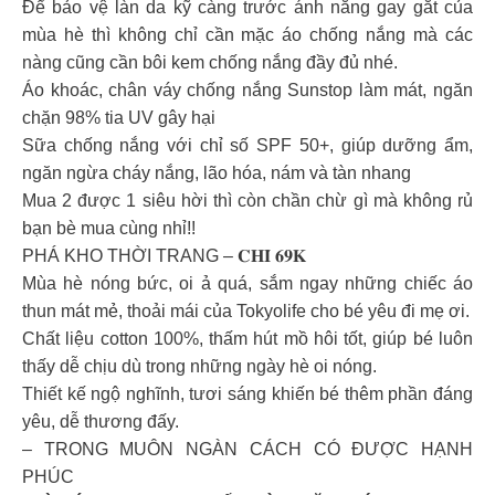
Để bảo vệ làn da kỹ càng trước ánh nắng gay gắt của
mùa hè thì không chỉ cần mặc áo chống nắng mà các
nàng cũng cần bôi kem chống nắng đầy đủ nhé.
Áo khoác, chân váy chống nắng Sunstop làm mát, ngăn
chặn 98% tia UV gây hại
Sữa chống nắng với chỉ số SPF 50+, giúp dưỡng ẩm,
ngăn ngừa cháy nắng, lão hóa, nám và tàn nhang
Mua 2 được 1 siêu hời thì còn chần chừ gì mà không rủ
bạn bè mua cùng nhỉ!!
PHÁ KHO THỜI TRANG – 𝐂𝐇𝐈̉ 𝟔𝟗𝐊
Mùa hè nóng bức, oi ả quá, sắm ngay những chiếc áo
thun mát mẻ, thoải mái của Tokyolife cho bé yêu đi mẹ ơi.
Chất liệu cotton 100%, thấm hút mồ hôi tốt, giúp bé luôn
thấy dễ chịu dù trong những ngày hè oi nóng.
Thiết kế ngộ nghĩnh, tươi sáng khiến bé thêm phần đáng
yêu, dễ thương đấy.
– TRONG MUÔN NGÀN CÁCH CÓ ĐƯỢC HẠNH
PHÚC