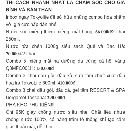
THÌ CÁCH NHANH NHẤT LÀ CHĂM SÓC CHO GIA
ĐÌNH VÀ BẢN THÂN
Inbox ngay Tokyolife để sở hữu những combo hóa phẩm
với giá cực hấp dẫn nhé:
Nước súc miệng thơm miệng, mát họng: 𝟔𝟔.𝟎𝟎𝟎đ/2 chai
250ml.
Nước rửa chén 1000g siêu sạch Quế và Bạc Hà:
𝟕𝟎.𝟎𝟎𝟎đ/2 chai
Combo 5 miếng mặt nạ dưỡng da trứng cá hồi vàng
Q8MFC001H: 𝟏𝟓𝟎.𝟎𝟎𝟎đ
Combo 3 chai dầu gội, dầu xả, sữa tắm chiết xuất dầu
hoa trà TokyoLife 600ml: 𝟒𝟏𝟎.𝟎𝟎𝟎đ
Combo 3 chai dầu gội, dầu xả, gel tắm RESORT & SPA
Bergamot Toscana: 𝟐𝟗𝟎.𝟎𝟎𝟎đ
PHÁ KHO PHỤ KIỆN!!!
Chỉ 95K giày chống nước siêu nhẹ: Chất liệu nhựa
chống nước 100%, có hàng trăm lỗ thông khí tạo cảm
giác thoải mái, dễ chịu.