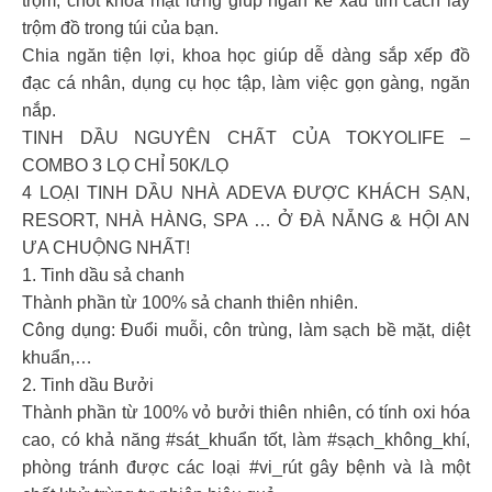
trộm, chốt khóa mặt lưng giúp ngăn kẻ xấu tìm cách lấy
trộm đồ trong túi của bạn.
Chia ngăn tiện lợi, khoa học giúp dễ dàng sắp xếp đồ
đạc cá nhân, dụng cụ học tập, làm việc gọn gàng, ngăn
nắp.
TINH DẦU NGUYÊN CHẤT CỦA TOKYOLIFE –
COMBO 3 LỌ CHỈ 50K/LỌ
4 LOẠI TINH DẦU NHÀ ADEVA ĐƯỢC KHÁCH SẠN,
RESORT, NHÀ HÀNG, SPA … Ở ĐÀ NẴNG & HỘI AN
ƯA CHUỘNG NHẤT!
1. Tinh dầu sả chanh
Thành phần từ 100% sả chanh thiên nhiên.
Công dụng: Đuổi muỗi, côn trùng, làm sạch bề mặt, diệt
khuẩn,…
2. Tinh dầu Bưởi
Thành phần từ 100% vỏ bưởi thiên nhiên, có tính oxi hóa
cao, có khả năng #sát_khuẩn tốt, làm #sạch_không_khí,
phòng tránh được các loại #vi_rút gây bệnh và là một