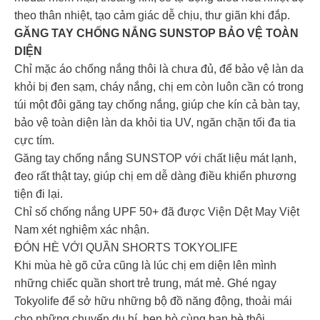
theo thân nhiệt, tạo cảm giác dễ chịu, thư giãn khi đắp.
GĂNG TAY CHỐNG NẮNG SUNSTOP BẢO VỆ TOÀN
DIỆN ️
Chỉ mặc áo chống nắng thôi là chưa đủ, để bảo vệ làn da
khỏi bị đen sạm, cháy nắng, chị em còn luôn cần có trong
túi một đôi găng tay chống nắng, giúp che kín cả bàn tay,
bảo vệ toàn diện làn da khỏi tia UV, ngăn chặn tối đa tia
cực tím.
Găng tay chống nắng SUNSTOP với chất liệu mát lạnh,
đeo rất thật tay, giúp chị em dễ dàng điều khiển phương
tiện đi lại.
Chỉ số chống nắng UPF 50+ đã được Viện Dệt May Việt
Nam xét nghiệm xác nhận.
ĐÓN HÈ VỚI QUẦN SHORTS TOKYOLIFE
Khi mùa hè gõ cửa cũng là lúc chị em diện lên mình
những chiếc quần short trẻ trung, mát mẻ. Ghé ngay
Tokyolife để sở hữu những bộ đồ năng động, thoải mái
cho những chuyến du hí, hẹn hò cùng bạn bè thôi.