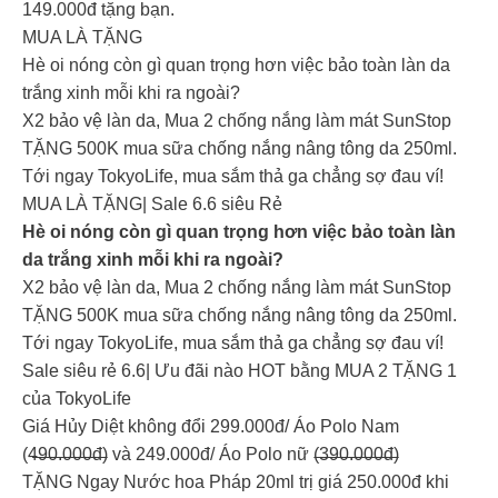
149.000đ tặng bạn.
MUA LÀ TẶNG
Hè oi nóng còn gì quan trọng hơn việc bảo toàn làn da
trắng xinh mỗi khi ra ngoài?
X2 bảo vệ làn da, Mua 2 chống nắng làm mát SunStop
TẶNG 500K mua sữa chống nắng nâng tông da 250ml.
Tới ngay TokyoLife, mua sắm thả ga chẳng sợ đau ví!
MUA LÀ TẶNG| Sale 6.6 siêu Rẻ
Hè oi nóng còn gì quan trọng hơn việc bảo toàn làn
da trắng xinh mỗi khi ra ngoài?
X2 bảo vệ làn da, Mua 2 chống nắng làm mát SunStop
TẶNG 500K mua sữa chống nắng nâng tông da 250ml.
Tới ngay TokyoLife, mua sắm thả ga chẳng sợ đau ví!
Sale siêu rẻ 6.6| Ưu đãi nào HOT bằng MUA 2 TẶNG 1
của TokyoLife
Giá Hủy Diệt không đổi 299.000đ/ Áo Polo Nam
(4̶̶9̶̶0̶̶.̶̶0̶̶0̶̶0̶̶đ̶) và 249.000đ/ Áo Polo nữ (̶3̶̶9̶̶0̶̶.̶̶0̶̶0̶̶0̶̶đ̶)
TẶNG Ngay Nước hoa Pháp 20ml trị giá 250.000đ khi