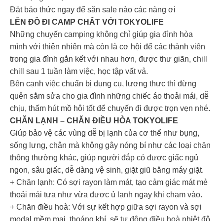
Đặt báo thức ngay để săn sale nào các nàng ơi
LÊN ĐỒ ĐI CAMP CHẤT VỚI TOKYOLIFE
Những chuyến camping không chỉ giúp gia đình hòa
mình với thiên nhiên mà còn là cơ hội để các thành viên
trong gia đình gắn kết với nhau hơn, được thư giãn, chill
chill sau 1 tuần làm việc, học tập vất vả.
Bên cạnh việc chuẩn bị dụng cụ, lương thực thì đừng
quên sắm sửa cho gia đình những chiếc áo thoải mái, dễ
chịu, thấm hút mồ hôi tốt để chuyến đi được trọn vẹn nhé.
CHĂN LẠNH – CHĂN ĐIỀU HÒA TOKYOLIFE
Giúp bảo vệ các vùng dễ bị lạnh của cơ thể như bụng,
sống lưng, chân mà không gây nóng bí như các loại chăn
thông thường khác, giúp người đắp có được giấc ngủ
ngon, sâu giấc, dễ dàng vệ sinh, giặt giũ bằng máy giặt.
+ Chăn lạnh: Có sợi rayon làm mát, tạo cảm giác mát mẻ
thoải mái tựa như vừa được ủ lạnh ngay khi chạm vào.
+ Chăn điều hoà: Với sự kết hợp giữa sợi rayon và sợi
modal mềm mại, thoáng khí, sẽ tự động điều hoà nhiệt độ