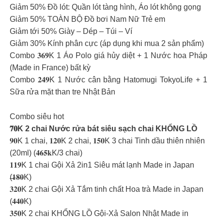
Giảm 50% Đồ lót: Quần lót tàng hình, Áo lót không gọng
Giảm 50% TOÀN BỘ Đồ bơi Nam Nữ Trẻ em
Giảm tới 50% Giày – Dép – Túi – Ví
Giảm 30% Kính phân cực (áp dụng khi mua 2 sản phẩm)
Combo 𝟑𝟔𝟗K 1 Áo Polo giá hủy diệt + 1 Nước hoa Pháp
(Made in France) bất kỳ
Combo 𝟐𝟒𝟗K 1 Nước cân bằng Hatomugi TokyoLife + 1
Sữa rửa mặt than tre Nhật Bản
Combo siêu hot
𝟕𝟎K 2 chai Nước rửa bát siêu sạch chai KHỔNG LỒ
𝟗𝟎K 1 chai, 𝟏𝟐𝟎K 2 chai, 𝟏𝟓𝟎K 3 chai Tinh dầu thiên nhiên
(20ml) (𝟒̶𝟔̶𝟓̶𝐤K/3 chai)
𝟏𝟏𝟗K 1 chai Gội Xả 2in1 Siêu mát lạnh Made in Japan
(̶̶𝟏̶̶𝟖̶̶𝟎̶̶K)
𝟑𝟐𝟎K 2 chai Gội Xả Tắm tinh chất Hoa trà Made in Japan
(𝟒̶𝟒̶𝟎̶K)
𝟑𝟓𝟎K 2 chai KHỔNG LỒ Gội-Xả Salon Nhật Made in