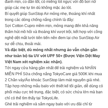
đanh mịn, co dãn tốt, có miếng lót ngực với đồ bơi nữ
giúp các mẹ tự tin dù không mặc áo lót.
Bí quyết giúp SunStop Air mỏng nhẹ, thoáng khí nhất
trong các dòng chống nắng chính là đây:
Sợi Cotton Cupro mềm mịn, mỏng mang đến khả năng
thấm hút mồ hôi và thoáng khí vượt trội, kết hợp với công
nghệ dệt mắt lưới tiên tiến nên đem lại cho SunStop Air
sự dễ chịu, thoải mái.
Và đặc biệt, dù mỏng nhất nhưng áo vẫn chặn gần
như toàn bộ tia UV với UPF 50+ (Được Viện Dệt May
Việt Nam xét nghiệm xác nhận).
Tới ngay cửa hàng gần nhất để trải nghiệm và NHẬN
MIỄN PHÍ Sữa chống nắng TokyoCare giá 500K khi mua
2 Chân váy/Áo khoác SunStop làm mát nguyên giá nhé.
Tập hợp những mẫu balo với thiết kế tối giản, dễ dùng có
phối màu cực trẻ trung, đặc biệt, có sức chứa lớn mà bạn
chỉ có thể tìm thấy tại TokyoLife.
Ghé trải nghiệm và sắm ngay balo với ưu đãi chỉ từ