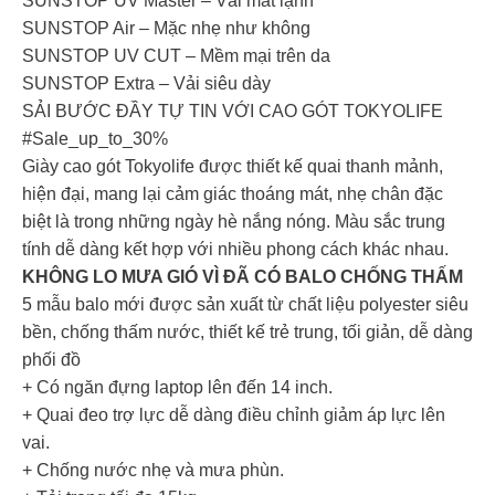
SUNSTOP UV Master – Vải mát lạnh
SUNSTOP Air – Mặc nhẹ như không
SUNSTOP UV CUT – Mềm mại trên da
SUNSTOP Extra – Vải siêu dày
SẢI BƯỚC ĐẦY TỰ TIN VỚI CAO GÓT TOKYOLIFE
#Sale_up_to_30%
Giày cao gót Tokyolife được thiết kế quai thanh mảnh,
hiện đại, mang lại cảm giác thoáng mát, nhẹ chân đặc
biệt là trong những ngày hè nắng nóng. Màu sắc trung
tính dễ dàng kết hợp với nhiều phong cách khác nhau.
KHÔNG LO MƯA GIÓ VÌ ĐÃ CÓ BALO CHỐNG THẤM
5 mẫu balo mới được sản xuất từ chất liệu polyester siêu
bền, chống thấm nước, thiết kế trẻ trung, tối giản, dễ dàng
phối đồ
+ Có ngăn đựng laptop lên đến 14 inch.
+ Quai đeo trợ lực dễ dàng điều chỉnh giảm áp lực lên
vai.
+ Chống nước nhẹ và mưa phùn.