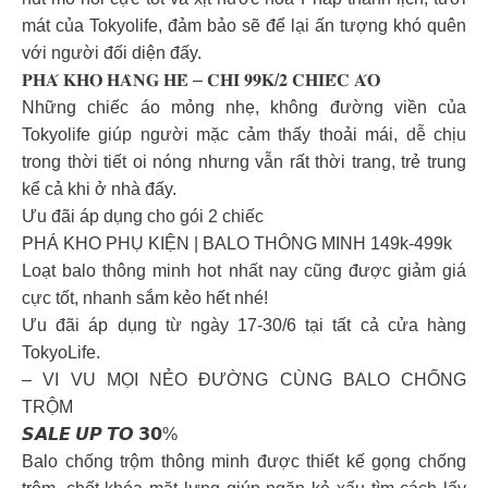
mát của Tokyolife, đảm bảo sẽ để lại ấn tượng khó quên
với người đối diện đấy.
𝐏𝐇𝐀́ 𝐊𝐇𝐎 𝐇𝐀̀𝐍𝐆 𝐇𝐄̀ – 𝐂𝐇𝐈̉ 𝟗𝟗𝐊/𝟐 𝐂𝐇𝐈𝐄̂́𝐂 𝐀́𝐎
Những chiếc áo mỏng nhẹ, không đường viền của
Tokyolife giúp người mặc cảm thấy thoải mái, dễ chịu
trong thời tiết oi nóng nhưng vẫn rất thời trang, trẻ trung
kể cả khi ở nhà đấy.
Ưu đãi áp dụng cho gói 2 chiếc
PHÁ KHO PHỤ KIỆN | BALO THÔNG MINH 149k-499k
Loạt balo thông minh hot nhất nay cũng được giảm giá
cực tốt, nhanh sắm kẻo hết nhé!
Ưu đãi áp dụng từ ngày 17-30/6 tại tất cả cửa hàng
TokyoLife.
– VI VU MỌI NẺO ĐƯỜNG CÙNG BALO CHỐNG
TRỘM
𝙎𝘼𝙇𝙀 𝙐𝙋 𝙏𝙊 𝟯𝟬%
Balo chống trộm thông minh được thiết kế gọng chống