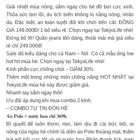
Giải nhiệt mùa nóng, sắm ngay cho bé đồ bơi cực xinh.
Thỏa sức bơi lội, du lịch biển không lo nắng nóng, nhăn
da. Đặc biệt, an toàn tuyệt đối khi chơi trên cát. ĐỒNG
GIÁ 149.000Đ/ 1 bộ siêu rẻ. Chọn ngay tại TokyoLife nhé!
Đừng bỏ lỡ! Quần jeans tôn dáng, thoải mái mà giá siêu
rẻ chỉ 249.000đ!
Sale đủ kiểu dáng cho cả Nam – Nữ. Có cả mẫu ống loe
hot hit mùa hè. Chọn ngay tại TokyoLife nhé!
Kính phân cực chống chói – GIẢM 30%
Thêm một trong những món chống nắng HOT NHẤT tại
TokyoLife mùa hè này được giảm giá.
Nhanh tay sắm ngay thôi!
Ưu đãi áp dụng khi mua combo 2 kính.
– COMBO TỰ TIN ĐÓN HÈ
𝐀́𝐨 𝐏𝐨𝐥𝐨 + 𝐧𝐮̛𝐨̛́𝐜 𝐡𝐨𝐚 𝐜𝐡𝐢̉ 𝟑𝟔𝟗𝐤
Bí quyết để luôn thơm, mịn, làm dịu đi cái bức bối, oi
nóng của ngày hè chính là diện áo Polo thoáng mát, thấm
hút mồ hôi cực tốt và xịt nước hoa Pháp thanh lịch, tươi