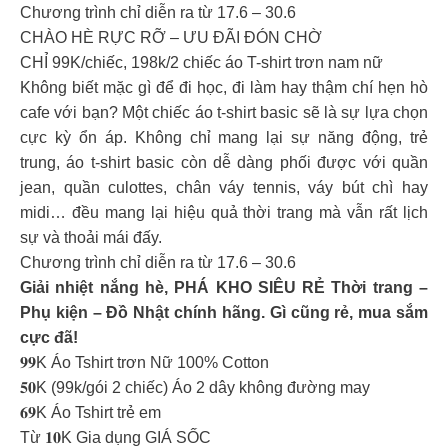
Chương trình chỉ diễn ra từ 17.6 – 30.6
CHÀO HÈ RỰC RỠ – ƯU ĐÃI ĐÓN CHỜ
CHỈ 99K/chiếc, 198k/2 chiếc áo T-shirt trơn nam nữ
Không biết mặc gì để đi học, đi làm hay thậm chí hẹn hò
cafe với bạn? Một chiếc áo t-shirt basic sẽ là sự lựa chọn
cực kỳ ổn áp. Không chỉ mang lại sự năng động, trẻ
trung, áo t-shirt basic còn dễ dàng phối được với quần
jean, quần culottes, chân váy tennis, váy bút chì hay
midi… đều mang lại hiệu quả thời trang mà vẫn rất lịch
sự và thoải mái đấy.
Chương trình chỉ diễn ra từ 17.6 – 30.6
Giải nhiệt nắng hè, PHÁ KHO SIÊU RẺ Thời trang –
Phụ kiện – Đồ Nhật chính hãng. Gì cũng rẻ, mua sắm
cực đã!
𝟗𝟗K Áo Tshirt trơn Nữ 100% Cotton
𝟓𝟎K (99k/gói 2 chiếc) Áo 2 dây không đường may
𝟔𝟗K Áo Tshirt trẻ em
Từ 𝟏𝟎K Gia dụng GIÁ SỐC