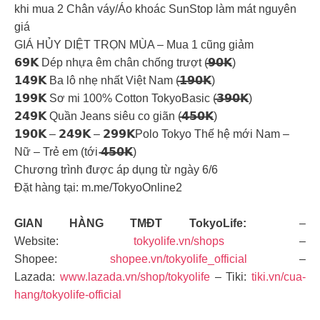
khi mua 2 Chân váy/Áo khoác SunStop làm mát nguyên
giá
GIÁ HỦY DIỆT TRỌN MÙA – Mua 1 cũng giảm
𝟲𝟵𝗞 Dép nhựa êm chân chống trượt (𝟵̶̶𝟬̶̶𝗞̶)
𝟭𝟰𝟵𝗞 Ba lô nhẹ nhất Việt Nam (𝟭̶̶𝟵̶̶𝟬̶̶𝗞̶)
𝟭𝟵𝟵𝗞 Sơ mi 100% Cotton TokyoBasic (𝟯̶̶𝟵̶̶𝟬̶̶𝗞̶)
𝟮𝟰𝟵𝗞 Quần Jeans siêu co giãn (𝟰̶̶𝟱̶̶𝟬̶̶𝗞̶)
𝟭𝟵𝟬𝗞 – 𝟮𝟰𝟵𝗞 – 𝟮𝟵𝟵𝗞Polo Tokyo Thế hệ mới Nam –
Nữ – Trẻ em (tới 𝟰̶̶𝟱̶̶𝟬̶̶𝗞̶)
Chương trình được áp dụng từ ngày 6/6
Đặt hàng tại: m.me/TokyoOnline2
GIAN HÀNG TMĐT TokyoLife:
–
Website:
tokyolife.vn/shops
–
Shopee:
shopee.vn/tokyolife_official
–
Lazada:
www.lazada.vn/shop/tokyolife
– Tiki:
tiki.vn/cua-
hang/tokyolife-official