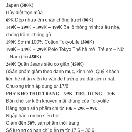
Japan (̶𝟓̶𝟎̶𝟎̶K)
Hủy diệt trọn mùa
𝟔𝟗K Dép nhựa êm chân chống trượt (𝟗̶𝟎̶K)
𝟏𝟒𝟗K – 𝟐𝟗𝟗K – 𝟑𝟗𝟗K – 𝟒𝟗𝟗K Ba lô thông minh: siêu nhẹ,
chống trộm, chống gù
𝟏𝟗𝟗K Sơ mi 100% Cotton TokyoLife (𝟑̶𝟗̶𝟎̶K)
𝟏𝟗𝟎K – 𝟐𝟒𝟗K – 𝟐𝟗𝟗K Polo Tokyo Thế hệ mới Trẻ em – Nữ
– Nam (tới 𝟒̶𝟓̶𝟎̶K)
𝟐𝟒𝟗K Quần Jeans siêu co giãn (𝟒̶𝟓̶𝟎̶K)
()Sản phẩm giảm theo danh mục, kính mời Quý Khách
liên hệ nhân viên tư vấn để hưởng ưu đãi sớm nhất.
Chương trình áp dụng từ 17/6
𝐏𝐇𝐀́ 𝐊𝐇𝐎 𝐓𝐇𝐎̛̀𝐈 𝐓𝐑𝐀𝐍𝐆 – 𝟗𝟗𝐊, 𝐓𝐈𝐄̂𝐔 𝐃𝐔̀𝐍𝐆 – 𝟏𝟎𝐊
Đón chờ sự kiện khuyến mãi khủng của Tokyolife
Hàng ngàn sản phẩm chỉ từ 𝟏𝟎𝐤 – 𝟐𝟗𝐤 – 𝟗𝟗𝐤
Ngập tràn combo siêu hot
Giảm đến 𝟓𝟎% sản phẩm thời trang
Số lượng có hạn chỉ diễn ra từ 17.6 – 30.6