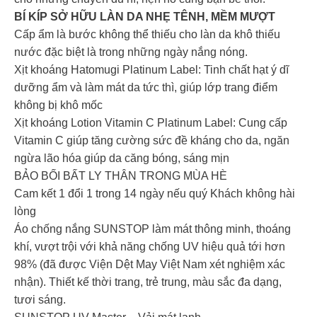
BÍ KÍP SỞ HỮU LÀN DA NHẸ TÊNH, MỀM MƯỢT
Cấp ẩm là bước không thể thiếu cho làn da khô thiếu
nước đặc biệt là trong những ngày nắng nóng.
Xịt khoáng Hatomugi Platinum Label: Tinh chất hạt ý dĩ
dưỡng ẩm và làm mát da tức thì, giúp lớp trang điểm
không bị khô mốc
Xịt khoáng Lotion Vitamin C Platinum Label: Cung cấp
Vitamin C giúp tăng cường sức đề kháng cho da, ngăn
ngừa lão hóa giúp da căng bóng, sáng mịn
BẢO BỐI BẤT LY THÂN TRONG MÙA HÈ
Cam kết 1 đổi 1 trong 14 ngày nếu quý Khách không hài
lòng
Áo chống nắng SUNSTOP làm mát thông minh, thoáng
khí, vượt trội với khả năng chống UV hiệu quả tới hơn
98% (đã được Viện Dệt May Việt Nam xét nghiệm xác
nhận). Thiết kế thời trang, trẻ trung, màu sắc đa dạng,
tươi sáng.