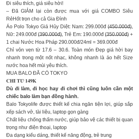
Đi siêu thích, giá siêu hời!
– Đã GIẢM lại còn được mua với giá COMBO Siêu
RẻHốt trọn cho cả Gia Đình
Áo Polo Tokyo Giá Hủy Diệt: Nam: 299.000đ (̶4̶̶5̶̶0̶̶.̶̶0̶̶0̶̶0̶̶đ̶),
Nữ: 249.000đ (̶3̶̶9̶̶0̶̶.̶̶0̶̶0̶̶0̶̶đ̶), Trẻ Em: 190.000đ (̶3̶̶5̶̶0̶̶.̶̶0̶̶0̶̶0̶̶đ̶) +
1 chai Nước Hoa Pháp 290.000đ/24ml = 369.000đ
Chỉ vỏn vẹn từ 17.6 – 30.6. Toàn món Đẹp giá hời bay
nhanh trong một nốt nhạc, không nhanh là áo hết Size
nước hoa hết mùi yêu thích.
MUA BALO ĐÃ CÓ TOKYO
𝐂𝐇𝐈̉ 𝐓𝐔̛̀ 𝟏𝟒𝟗𝐊
Dù đi làm, đi học hay đi chơi thì cũng luôn cần một
chiếc balo làm bạn đồng hành.
Balo Tokyolife được thiết kế chia ngăn tiện lợi, giúp sắp
xếp sách vở, tài liệu, laptop gọn gàng
Chất liệu chống thấm nước, giúp bảo vệ các thiết bị quan
trọng như điện thoại, laptop
Đa dạng kiểu dáng, thiết kế năng động, trẻ trung