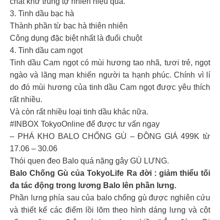
chất khử trùng tự nhiên hiệu quả.
3. Tinh dầu bạc hà
Thành phần từ bạc hà thiên nhiên
Công dụng đặc biệt nhất là đuổi chuột
4. Tinh dầu cam ngọt
Tinh dầu Cam ngọt có mùi hương tao nhã, tươi trẻ, ngọt
ngào và lãng mạn khiến người ta hạnh phúc. Chính vì lí
do đó mùi hương của tinh dầu Cam ngọt được yêu thích
rất nhiều.
Và còn rất nhiều loại tinh dầu khác nữa.
#INBOX TokyoOnline để được tư vấn ngay
– PHÁ KHO BALO CHỐNG GÙ – ĐỒNG GIÁ 499K từ
17.06 – 30.06
Thói quen đeo Balo quá nặng gây GÙ LƯNG.
Balo Chống Gù của TokyoLife Ra đời : giảm thiểu tối
đa tác động trong lương Balo lên phần lưng.
Phần lưng phía sau của balo chống gù được nghiên cứu
và thiết kế các điểm lồi lõm theo hình dáng lưng và cột