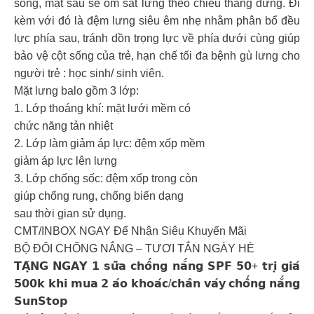
sống, mặt sau sẽ ôm sát lưng theo chiều thẳng đứng. Đi
kèm với đó là đệm lưng siêu êm nhẹ nhằm phân bổ đều
lực phía sau, tránh dồn trọng lực về phía dưới cùng giúp
bảo vệ cột sống của trẻ, hạn chế tối đa bệnh gù lưng cho
người trẻ : học sinh/ sinh viên.
Mặt lưng balo gồm 3 lớp:
1. Lớp thoáng khí: mặt lưới mềm có
chức năng tản nhiệt
2. Lớp làm giảm áp lực: đệm xốp mềm
giảm áp lực lên lưng
3. Lớp chống sốc: đệm xốp trong còn
giúp chống rung, chống biến dạng
sau thời gian sử dụng.
CMT/INBOX NGAY Để Nhận Siêu Khuyến Mãi
BỘ ĐÔI CHỐNG NẮNG – TƯƠI TẮN NGÀY HÈ
𝗧𝗔̣̆𝗡𝗚 𝗡𝗚𝗔𝗬 𝟭 𝘀𝘂̛̃𝗮 𝗰𝗵𝗼̂́𝗻𝗴 𝗻𝗮̆́𝗻𝗴 𝗦𝗣𝗙 𝟱𝟬+ 𝘁𝗿𝗶̣ 𝗴𝗶𝗮́
𝟱𝟬𝟬𝗸 𝗸𝗵𝗶 𝗺𝘂𝗮 𝟮 𝗮́𝗼 𝗸𝗵𝗼𝗮́𝗰/𝗰𝗵𝗮̂𝗻 𝘃𝗮́𝘆 𝗰𝗵𝗼̂́𝗻𝗴 𝗻𝗮̆́𝗻𝗴
𝗦𝘂𝗻𝗦𝘁𝗼𝗽