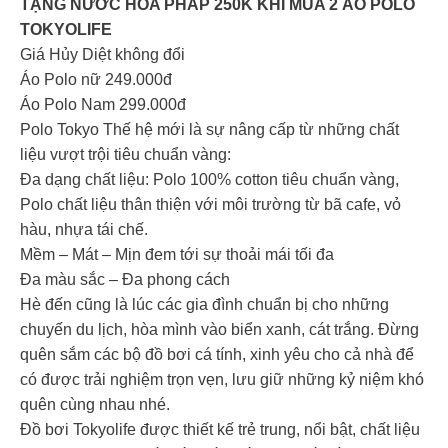
TẶNG NƯỚC HOA PHÁP 250K KHI MUA 2 ÁO POLO
TOKYOLIFE
Giá Hủy Diệt không đổi
Áo Polo nữ 249.000đ
Áo Polo Nam 299.000đ
Polo Tokyo Thế hệ mới là sự nâng cấp từ những chất
liệu vượt trội tiêu chuẩn vàng:
Đa dạng chất liệu: Polo 100% cotton tiêu chuẩn vàng,
Polo chất liệu thân thiện với môi trường từ bã cafe, vỏ
hàu, nhựa tái chế.
Mềm – Mát – Mịn đem tới sự thoải mái tối đa
Đa màu sắc – Đa phong cách
Hè đến cũng là lúc các gia đình chuẩn bị cho những
chuyến du lịch, hòa mình vào biển xanh, cát trắng. Đừng
quên sắm các bộ đồ bơi cá tính, xinh yêu cho cả nhà để
có được trải nghiệm trọn vẹn, lưu giữ những kỷ niệm khó
quên cùng nhau nhé.
Đồ bơi Tokyolife được thiết kế trẻ trung, nổi bật, chất liệu