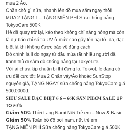
mua 2 Áo.
Chần chờ gì nữa, nhanh lên đồ mua sắm ngay thôi!
MUA 2 TẶNG 1 – TẶNG MIỄN PHÍ Sữa chống nắng
TokyoCare 500K
Hè đã quay trở lại, kéo theo không chỉ nắng nóng mà còn
là dự báo chỉ số tia UV ở mức cao gây tổn hại tới da, đặc
biệt là khi không được bảo vệ đúng cách.
Đó chính là lí do ngay từ đầu mùa rất nhiều người đã
tranh thủ đi sắm đồ chống nắng tại TokyoLife.
Với ai chưa kịp chuẩn bị thì đừng lo, TokyoLife đang có
ưu đãi cực tốt: Mua 2 Chân váy/Áo khoác SunStop
nguyên giá, TẶNG NGAY sữa chống nắng TokyoCare giá
500.0000đ.
𝐒𝐈𝐄̂𝐔 𝐒𝐀𝐋𝐄 Đ𝐀̣̆𝐂 𝐁𝐈𝐄̣̂𝐓 𝟔.𝟔 – 𝟔𝟔𝐊 𝐒𝐀̉𝐍 𝐏𝐇𝐀̂̉𝐌 𝐒𝐀𝐋𝐄 𝗨𝗣
𝗧𝗢 𝟓𝟎%
𝗚𝗶𝗮̉𝗺 𝟱𝟬% Thời trang Nam/ Nữ/ Trẻ em – Now & Basic
𝗚𝗶𝗮̉𝗺 𝟱𝟬% Toàn bộ đồ bơi nam, nữ, trẻ em
TẶNG MIỄN PHÍ Sữa chống nắng TokyoCare giá 500K