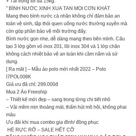
+ Tải trọng tối đa 15kg.
” BÌNH NƯỚC XINH XUA TAN MỌI CƠN KHÁT
Mang theo bình nước cá nhân không chỉ đảm bảo an
toàn vệ sinh, tập thói quen uống nước thường xuyên mà
còn góp phần bảo vệ môi trường đấy.
Bình nước gọn nhẹ, dễ dàng mang theo bên mình. Cấu
tạo 3 lớp gồm vỏ inox 201, lõi inox 304 và 1 lớp chân
không cách nhiệt bảo vệ an toàn khi cầm nắm và sử
dụng.
[ Ra măt ] – Mẫu áo polo mới nhất 2022 – Polo
I7POL008K
Giá ưu đã chỉ: 299.000đ
Mua 2 Áo Freeship
– Thiết kế mới đẹp – sang trong từng chi tiết nhỏ
– Vải mềm mịn thoáng mát, thấm hút mồ hôi, không phai
màu
Ưu đãi khi mua combo gia đình/ đồng phục
️️ HÈ RỰC RỠ – SALE HẾT CỠ ️️