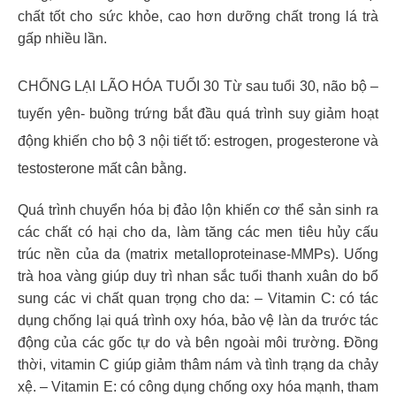
chất tốt cho sức khỏe, cao hơn dưỡng chất trong lá trà
gấp nhiều lần.
CHỐNG LẠI LÃO HÓA TUỔI 30 Từ sau tuổi 30, não bộ –
tuyến yên- buồng trứng bắt đầu quá trình suy giảm hoạt
động khiến cho bộ 3 nội tiết tố: estrogen, progesterone và
testosterone mất cân bằng.
Quá trình chuyển hóa bị đảo lộn khiến cơ thể sản sinh ra
các chất có hại cho da, làm tăng các men tiêu hủy cấu
trúc nền của da (matrix metalloproteinase-MMPs). Uống
trà hoa vàng giúp duy trì nhan sắc tuổi thanh xuân do bổ
sung các vi chất quan trọng cho da: – Vitamin C: có tác
dụng chống lại quá trình oxy hóa, bảo vệ làn da trước tác
động của các gốc tự do và bên ngoài môi trường. Đồng
thời, vitamin C giúp giảm thâm nám và tình trạng da chảy
xệ. – Vitamin E: có công dụng chống oxy hóa mạnh, tham