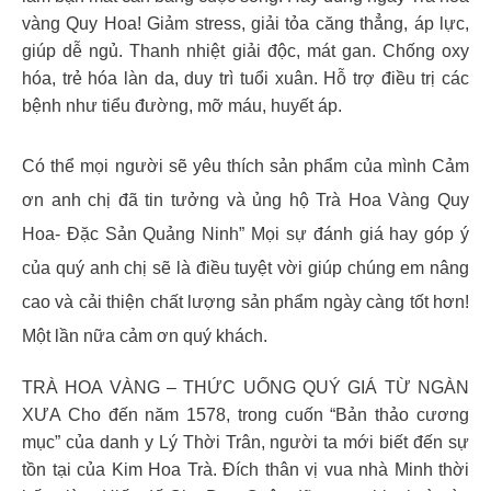
vàng Quy Hoa! Giảm stress, giải tỏa căng thẳng, áp lực,
giúp dễ ngủ. Thanh nhiệt giải độc, mát gan. Chống oxy
hóa, trẻ hóa làn da, duy trì tuổi xuân. Hỗ trợ điều trị các
bệnh như tiểu đường, mỡ máu, huyết áp.
Có thể mọi người sẽ yêu thích sản phẩm của mình Cảm
ơn anh chị đã tin tưởng và ủng hộ Trà Hoa Vàng Quy
Hoa- Đặc Sản Quảng Ninh” Mọi sự đánh giá hay góp ý
của quý anh chị sẽ là điều tuyệt vời giúp chúng em nâng
cao và cải thiện chất lượng sản phẩm ngày càng tốt hơn!
Một lần nữa cảm ơn quý khách.
TRÀ HOA VÀNG – THỨC UỐNG QUÝ GIÁ TỪ NGÀN
XƯA Cho đến năm 1578, trong cuốn “Bản thảo cương
mục” của danh y Lý Thời Trân, người ta mới biết đến sự
tồn tại của Kim Hoa Trà. Đích thân vị vua nhà Minh thời