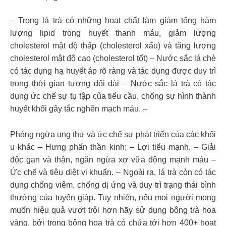
– Trong lá trà có những hoạt chất làm giảm tổng hàm
lượng lipid trong huyết thanh máu, giảm lượng
cholesterol mật độ thấp (cholesterol xấu) và tăng lượng
cholesterol mật độ cao (cholesterol tốt) – Nước sắc lá chè
có tác dụng hạ huyết áp rõ ràng và tác dụng được duy trì
trong thời gian tương đối dài – Nước sắc lá trà có tác
dụng ức chế sự tụ tập của tiểu cầu, chống sự hình thành
huyết khối gây tắc nghẽn mạch máu. –
Phòng ngừa ung thư và ức chế sự phát triển của các khối
u khác – Hưng phấn thần kinh; – Lợi tiểu mạnh. – Giải
độc gan và thận, ngăn ngừa xơ vữa động mạnh máu –
Ức chế và tiêu diệt vi khuẩn. – Ngoài ra, lá trà còn có tác
dụng chống viêm, chống dị ứng và duy trì trạng thái bình
thường của tuyến giáp. Tuy nhiên, nếu mọi người mong
muốn hiệu quả vượt trội hơn hãy sử dụng bông trà hoa
vàng, bởi trong bông hoa trà có chứa tới hơn 400+ hoạt