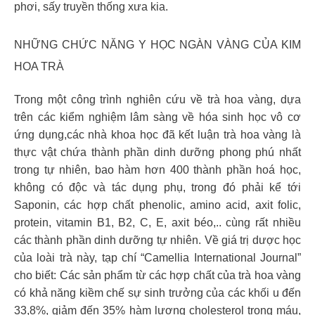
phơi, sấy truyền thống xưa kia.
NHỮNG CHỨC NĂNG Y HỌC NGÀN VÀNG CỦA KIM
HOA TRÀ
Trong một công trình nghiên cứu về trà hoa vàng, dựa
trên các kiểm nghiệm lâm sàng về hóa sinh học vô cơ
ứng dụng,các nhà khoa học đã kết luận trà hoa vàng là
thực vật chứa thành phần dinh dưỡng phong phú nhất
trong tự nhiên, bao hàm hơn 400 thành phần hoá học,
không có độc và tác dụng phụ, trong đó phải kể tới
Saponin, các hợp chất phenolic, amino acid, axit folic,
protein, vitamin B1, B2, C, E, axit béo,.. cùng rất nhiều
các thành phần dinh dưỡng tự nhiên. Về giá trị dược học
của loài trà này, tạp chí “Camellia International Journal”
cho biết: Các sản phẩm từ các hợp chất của trà hoa vàng
có khả năng kiềm chế sự sinh trưởng của các khối u đến
33,8%, giảm đến 35% hàm lượng cholesterol trong máu,