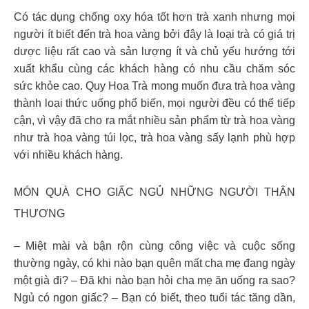
Có tác dụng chống oxy hóa tốt hơn trà xanh nhưng mọi
người ít biết đến trà hoa vàng bởi đây là loại trà có giá trị
dược liệu rất cao và sản lượng ít và chủ yếu hướng tới
xuất khẩu cùng các khách hàng có nhu cầu chăm sóc
sức khỏe cao. Quy Hoa Trà mong muốn đưa trà hoa vàng
thành loại thức uống phổ biến, mọi người đều có thể tiếp
cận, vì vậy đã cho ra mắt nhiều sản phẩm từ trà hoa vàng
như trà hoa vàng túi lọc, trà hoa vàng sấy lạnh phù hợp
với nhiều khách hàng.
MÓN QUÀ CHO GIẤC NGỦ NHỮNG NGƯỜI THÂN
THƯƠNG
– Miệt mài và bận rộn cùng công việc và cuộc sống
thường ngày, có khi nào bạn quên mất cha mẹ đang ngày
một già đi? – Đã khi nào bạn hỏi cha mẹ ăn uống ra sao?
Ngủ có ngon giấc? – Bạn có biết, theo tuổi tác tăng dần,