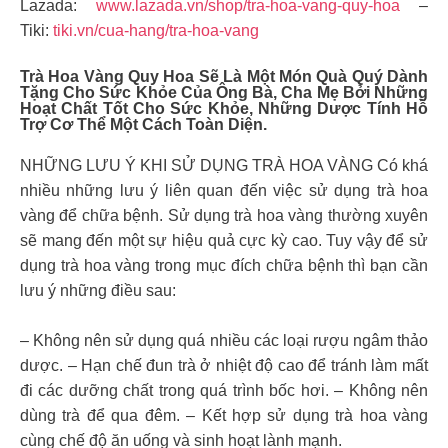
Lazada:
www.lazada.vn/shop/tra-hoa-vang-quy-hoa
–
Tiki:
tiki.vn/cua-hang/tra-hoa-vang
Trà Hoa Vàng Quy Hoa Sẽ Là Một Món Quà Quý Dành
Tặng Cho Sức Khỏe Của Ông Bà, Cha Mẹ Bởi Những
Hoạt Chất Tốt Cho Sức Khỏe, Những Dược Tính Hỗ
Trợ Cơ Thể Một Cách Toàn Diện.
NHỮNG LƯU Ý KHI SỬ DỤNG TRÀ HOA VÀNG Có khá
nhiều những lưu ý liên quan đến việc sử dụng trà hoa
vàng để chữa bệnh. Sử dụng trà hoa vàng thường xuyên
sẽ mang đến một sự hiệu quả cực kỳ cao. Tuy vậy để sử
dụng trà hoa vàng trong mục đích chữa bệnh thì bạn cần
lưu ý những điều sau:
– Không nên sử dụng quá nhiều các loại rượu ngâm thảo
dược. – Hạn chế đun trà ở nhiệt độ cao để tránh làm mất
đi các dưỡng chất trong quá trình bốc hơi. – Không nên
dùng trà để qua đêm. – Kết hợp sử dụng trà hoa vàng
cùng chế độ ăn uống và sinh hoạt lành mạnh.