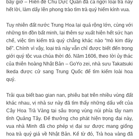
bấy giờ – Hiến đế Chu Dực Quân đã ca ngợi loại trà này
hết lời, làm dấy lên phong trào tìm trà quý hiếm kính vua.
Tuy nhiên đất nước Trung Hoa lại quá rộng lớn, cùng với
những tin đồn bất minh, lại thêm sự xuất hiện hết sức hạn
chế, việc tìm kiếm trà quý chẳng khác nào “mò kim đáy
bể”. Chính vì vậy, loại trà này vẫn chỉ được biết đến trong
giới quý tộc vua chúa thời đó. Năm 1606, theo lời ủy thác
của thiên hoàng Nhật Bản – GoYo zei, nhà sưu Takatsuki
Ikeda được cử sang Trung Quốc để tìm kiếm loài hoa
quý.
Trải qua biết bao gian nan, phiêu bạt trên nhiều vùng đất
khác nhau, vị nhà sư này đã tìm thấy những dấu vết của
Cây Hoa Trà Vàng tại sâu trong vùng núi phía tây nam
tỉnh Quảng Tây. Để thưởng cho phát hiện trọng đại này,
vua nhà Minh đã cho phép vị đại sư được mang giống
hoa trà quý giá về Nhật Bản. Kể từ đó, Trà hoa vàng đã