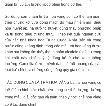
giảm tới 36,1% lượng lipoprotein trong cơ thể.
Sử dụng sản phẩm từ trà hoa vàng còn có thể làm giảm
triệu chứng xơ vữa động mạch do máu nhiễm mỡ, điều
hòa huyết áp, hạ đường huyết, dùng thay phương pháp
xạ trị trong điều trị ung thư… Theo kết quả nghiên cứu
của các nhà khoa học Trung Quốc, Nhật Bản và trong
nước cũng khẳng định trong các mẫu trà hoa vàng được
khảo sát không tìm thấy thành phần alcaloid (cafein) trong
khi chất này chiếm tỷ lệ đáng kể ở chè xanh thông
thường. Camellia được mệnh danh là “nữ hoàng của các
loại trà” chính vì những công năng quý giá nói trên.
TÁC DỤNG CỦA LÁ TRÀ HOA VÀNG Lá trà hoa vàng có
thể điều chỉnh các chất béo trong cơ thể, lượng đường
trong máu, giải độc gan và thận, theo y học, chè hoa vàng
có 9 tác dụng chính: