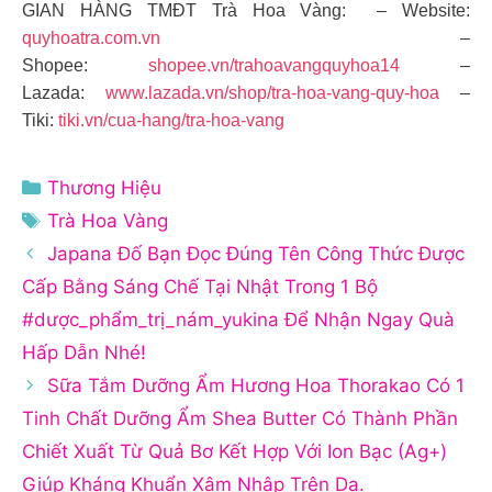
GIAN HÀNG TMĐT Trà Hoa Vàng: – Website:
quyhoatra.com.vn
–
Shopee:
shopee.vn/trahoavangquyhoa14
–
Lazada:
www.lazada.vn/shop/tra-hoa-vang-quy-hoa
–
Tiki:
tiki.vn/cua-hang/tra-hoa-vang
Danh
Thương Hiệu
mục
Thẻ
Trà Hoa Vàng
Japana Đố Bạn Đọc Đúng Tên Công Thức Được
Cấp Bằng Sáng Chế Tại Nhật Trong 1 Bộ
#dược_phẩm_trị_nám_yukina Để Nhận Ngay Quà
Hấp Dẫn Nhé!
Sữa Tắm Dưỡng Ẩm Hương Hoa Thorakao Có 1
Tinh Chất Dưỡng Ẩm Shea Butter Có Thành Phần
Chiết Xuất Từ Quả Bơ Kết Hợp Với Ion Bạc (Ag+)
Giúp Kháng Khuẩn Xâm Nhập Trên Da.