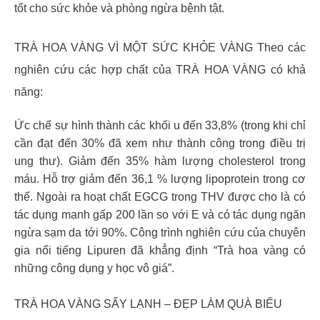
tốt cho sức khỏe và phòng ngừa bệnh tật.
TRÀ HOA VÀNG VÌ MỘT SỨC KHỎE VÀNG Theo các
nghiên cứu các hợp chất của TRÀ HOA VÀNG có khả
năng:
Ức chế sự hình thành các khối u đến 33,8% (trong khi chỉ
cần đạt đến 30% đã xem như thành công trong điều trị
ung thư). Giảm đến 35% hàm lượng cholesterol trong
máu. Hỗ trợ giảm đến 36,1 % lượng lipoprotein trong cơ
thể. Ngoài ra hoạt chất EGCG trong THV được cho là có
tác dụng mạnh gấp 200 lần so với E và có tác dụng ngăn
ngừa sạm da tới 90%. Công trình nghiên cứu của chuyên
gia nổi tiếng Lipuren đã khẳng định “Trà hoa vàng có
những công dụng y học vô giá”.
TRÀ HOA VÀNG SẤY LẠNH – ĐẸP LÀM QUÀ BIẾU