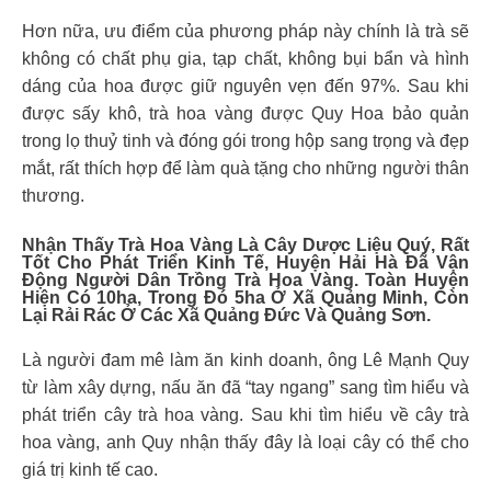
Hơn nữa, ưu điểm của phương pháp này chính là trà sẽ
không có chất phụ gia, tạp chất, không bụi bẩn và hình
dáng của hoa được giữ nguyên vẹn đến 97%. Sau khi
được sấy khô, trà hoa vàng được Quy Hoa bảo quản
trong lọ thuỷ tinh và đóng gói trong hộp sang trọng và đẹp
mắt, rất thích hợp để làm quà tặng cho những người thân
thương.
Nhận Thấy Trà Hoa Vàng Là Cây Dược Liệu Quý, Rất
Tốt Cho Phát Triển Kinh Tế, Huyện Hải Hà Đã Vận
Động Người Dân Trồng Trà Hoa Vàng. Toàn Huyện
Hiện Có 10ha, Trong Đó 5ha Ở Xã Quảng Minh, Còn
Lại Rải Rác Ở Các Xã Quảng Đức Và Quảng Sơn.
Là người đam mê làm ăn kinh doanh, ông Lê Mạnh Quy
từ làm xây dựng, nấu ăn đã “tay ngang” sang tìm hiểu và
phát triển cây trà hoa vàng. Sau khi tìm hiểu về cây trà
hoa vàng, anh Quy nhận thấy đây là loại cây có thể cho
giá trị kinh tế cao.