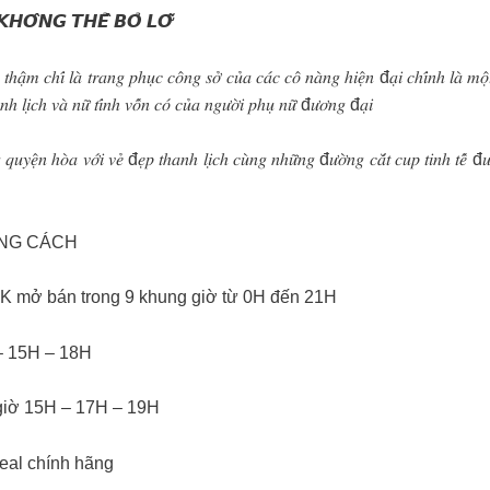
𝙃𝙊̂𝙉𝙂 𝙏𝙃𝙀̂̉ 𝘽𝙊̉ 𝙇𝙊̛̃
𝑦 𝑡ℎ𝑎̣̂𝑚 𝑐ℎ𝑖́ 𝑙𝑎̀ 𝑡𝑟𝑎𝑛𝑔 𝑝ℎ𝑢̣𝑐 𝑐𝑜̂𝑛𝑔 𝑠𝑜̛̉ 𝑐𝑢̉𝑎 𝑐𝑎́𝑐 𝑐𝑜̂ 𝑛𝑎̀𝑛𝑔 ℎ𝑖𝑒̣̂𝑛 đ𝑎̣𝑖 𝑐ℎ𝑖́𝑛ℎ 𝑙𝑎̀ 𝑚𝑜
𝑎𝑛ℎ 𝑙𝑖̣𝑐ℎ 𝑣𝑎̀ 𝑛𝑢̛̃ 𝑡𝑖́𝑛ℎ 𝑣𝑜̂́𝑛 𝑐𝑜́ 𝑐𝑢̉𝑎 𝑛𝑔𝑢̛𝑜̛̀𝑖 𝑝ℎ𝑢̣ 𝑛𝑢̛̃ đ𝑢̛𝑜̛𝑛𝑔 đ𝑎̣𝑖
𝑢𝑦𝑒̣̂𝑛 ℎ𝑜̀𝑎 𝑣𝑜̛́𝑖 𝑣𝑒̉ đ𝑒̣𝑝 𝑡ℎ𝑎𝑛ℎ 𝑙𝑖̣𝑐ℎ 𝑐𝑢̀𝑛𝑔 𝑛ℎ𝑢̛̃𝑛𝑔 đ𝑢̛𝑜̛̀𝑛𝑔 𝑐𝑎̆́𝑡 𝑐𝑢𝑝 𝑡𝑖𝑛ℎ 𝑡𝑒̂́ đ𝑢̛𝑜̛̣𝑐 
ONG CÁCH
K mở bán trong 9 khung giờ từ 0H đến 21H
– 15H – 18H
giờ 15H – 17H – 19H
eal chính hãng