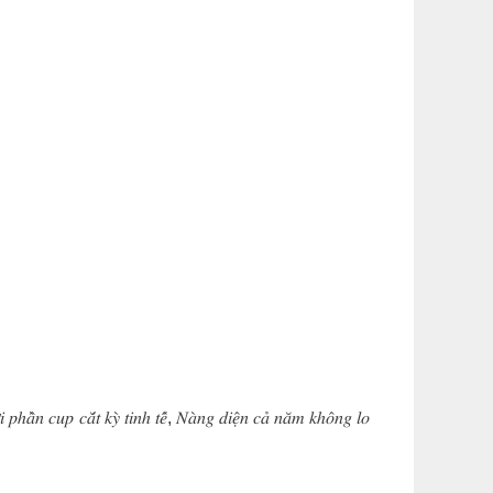
 𝑝ℎ𝑎̂̀𝑛 𝑐𝑢𝑝 𝑐𝑎̆́𝑡 𝑘𝑦̀ 𝑡𝑖𝑛ℎ 𝑡𝑒̂́, 𝑁𝑎̀𝑛𝑔 𝑑𝑖𝑒̣̂𝑛 𝑐𝑎̉ 𝑛𝑎̆𝑚 𝑘ℎ𝑜̂𝑛𝑔 𝑙𝑜