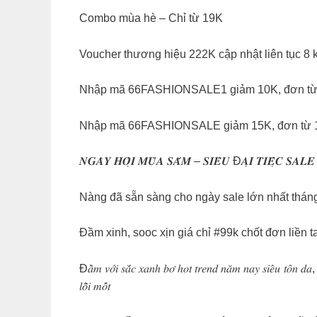
Combo mùa hè – Chỉ từ 19K
Voucher thương hiệu 222K cập nhật liên tục 8 
Nhập mã 66FASHIONSALE1 giảm 10K, đơn từ
Nhập mã 66FASHIONSALE giảm 15K, đơn từ 
𝑵𝑮𝑨̀𝒀 𝑯𝑶̣̂𝑰 𝑴𝑼̀𝑨 𝑺𝑨̆́𝑴 – 𝑺𝑰𝑬̂𝑼 Đ𝑨̣𝑰 𝑻𝑰𝑬̣̂𝑪 𝑺𝑨𝑳
Nàng đã sẵn sàng cho ngày sale lớn nhất thán
Đầm xinh, sooc xịn giá chỉ #99k chốt đơn liền t
Đ𝑎̂̀𝑚 𝑣𝑜̛́𝑖 𝑠𝑎̆́𝑐 𝑥𝑎𝑛ℎ 𝑏𝑜̛ ℎ𝑜𝑡 𝑡𝑟𝑒𝑛𝑑 𝑛𝑎̆𝑚 𝑛𝑎𝑦 𝑠𝑖𝑒̂𝑢 𝑡𝑜̂𝑛 𝑑𝑎, 𝑠
𝑙𝑜̂̃𝑖 𝑚𝑜̂́𝑡