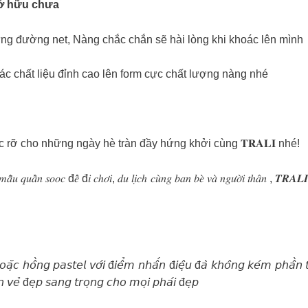
ã sở hữu chưa
 từng đường net, Nàng chắc chắn sẽ hài lòng khi khoác lên mình
c chất liệu đỉnh cao lên form cực chất lượng nàng nhé
rỡ cho những ngày hè tràn đầy hứng khởi cùng 𝐓𝐑𝐀𝐋𝐈 nhé!
̂̃𝑢 𝑞𝑢𝑎̂̀𝑛 𝑠𝑜𝑜𝑐 đ𝑒̂̉ đ𝑖 𝑐ℎ𝑜̛𝑖, 𝑑𝑢 𝑙𝑖̣𝑐ℎ 𝑐𝑢̀𝑛𝑔 𝑏𝑎𝑛 𝑏𝑒̀ 𝑣𝑎̀ 𝑛𝑔𝑢̛𝑜̛̀𝑖 𝑡ℎ𝑎̂𝑛 , 𝑻𝑹𝑨𝑳𝑰 𝑚𝑎
𝘢̣̆𝘤 𝘩𝘰̂̀𝘯𝘨 𝘱𝘢𝘴𝘵𝘦𝘭 𝘷𝘰̛́𝘪 đ𝘪𝘦̂̉𝘮 𝘯𝘩𝘢̂́𝘯 đ𝘪𝘦̣̂𝘶 đ𝘢̀ 𝘬𝘩𝘰̂𝘯𝘨 𝘬𝘦́𝘮 𝘱𝘩𝘢̂̀𝘯 𝘵𝘪𝘯𝘩
𝘦̂𝘯 𝘷𝘦̉ đ𝘦̣𝘱 𝘴𝘢𝘯𝘨 𝘵𝘳𝘰̣𝘯𝘨 𝘤𝘩𝘰 𝘮𝘰̣𝘪 𝘱𝘩𝘢́𝘪 đ𝘦̣𝘱