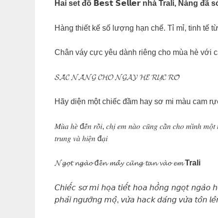
Hai set đồ 𝗕𝗲𝘀𝘁 𝗦𝗲𝗹𝗹𝗲𝗿 nhà Trali, Nàng đ
Hàng thiết kế số lượng hạn chế. Tỉ mỉ, tinh tế
Chân váy cực yêu dành riêng cho mùa hè với cá
𝓢𝓐̆́𝓒 𝓝𝓐̆́𝓝𝓖 𝓒𝓗𝓞 𝓝𝓖𝓐̀𝓨 𝓗𝓔̀ 𝓡𝓤̛̣𝓒 𝓡𝓞̛̃
Hãy diện một chiếc đầm hay sơ mi màu cam rực 
𝑀𝑢̀𝑎 ℎ𝑒̀ đ𝑒̂́𝑛 𝑟𝑜̂̀𝑖, 𝑐ℎ𝑖̣ 𝑒𝑚 𝑛𝑎̀𝑜 𝑐𝑢̃𝑛𝑔 𝑐𝑎̂̀𝑛 𝑐ℎ𝑜 𝑚𝑖̀𝑛ℎ 𝑚𝑜̣̂𝑡 𝑚
𝑡𝑟𝑢𝑛𝑔 𝑣𝑎̀ ℎ𝑖𝑒̣̂𝑛 đ𝑎̣𝑖
𝓝𝓰𝓸̣𝓽 𝓷𝓰𝓪̀𝓸 đ𝓮̂́𝓷 𝓶𝓪̂́𝔂 𝓬𝓾̃𝓷𝓰 𝓽𝓪𝓷 𝓿𝓪̀𝓸 𝓮𝓶
Trali
𝘊𝘩𝘪𝘦̂́𝘤 𝘴𝘰̛ 𝘮𝘪 𝘩𝘰̣𝘢 𝘵𝘪𝘦̂́𝘵 𝘩𝘰𝘢 𝘩𝘰̂̀𝘯𝘨 𝘯𝘨𝘰̣𝘵 𝘯𝘨𝘢̀𝘰 𝘩𝘰
𝘱𝘩𝘢̉𝘪 𝘯𝘨𝘶̛𝘰̛̃𝘯𝘨 𝘮𝘰̣̂, 𝘷𝘶̛̀𝘢 𝘩𝘢𝘤𝘬 𝘥𝘢́𝘯𝘨 𝘷𝘶̛̀𝘢 𝘵𝘰̂𝘯 𝘭