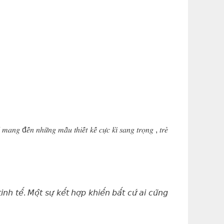
𝑛𝑔 đ𝑒̂́𝑛 𝑛ℎ𝑢̛̃𝑛𝑔 𝑚𝑎̂̃𝑢 𝑡ℎ𝑖𝑒̂́𝑡 𝑘𝑒̂́ 𝑐𝑢̛̣𝑐 𝑘𝑖̀ 𝑠𝑎𝑛𝑔 𝑡𝑟𝑜̣𝑛𝑔 , 𝑡𝑟𝑒̉
 𝘵𝘦̂́. 𝘔𝘰̣̂𝘵 𝘴𝘶̛̣ 𝘬𝘦̂́𝘵 𝘩𝘰̛̣𝘱 𝘬𝘩𝘪𝘦̂́𝘯 𝘣𝘢̂́𝘵 𝘤𝘶̛́ 𝘢𝘪 𝘤𝘶̃𝘯𝘨