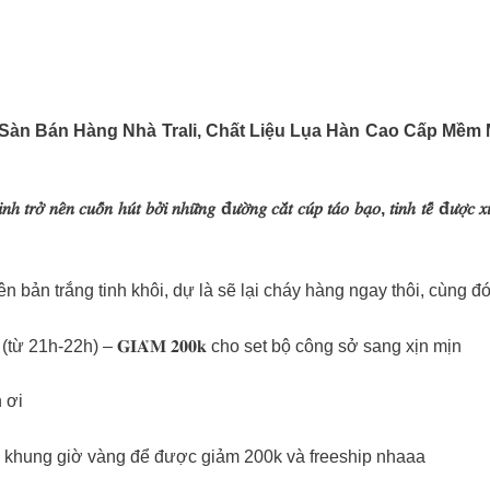
 Sàn Bán Hàng Nhà
Trali
, Chất Liệu Lụa Hàn Cao Cấp Mềm
𝑛ℎ 𝑡𝑟𝑜̛̉ 𝑛𝑒̂𝑛 𝑐𝑢𝑜̂́𝑛 ℎ𝑢́𝑡 𝑏𝑜̛̉𝑖 𝑛ℎ𝑢̛̃𝑛𝑔 đ𝑢̛𝑜̛̀𝑛𝑔 𝑐𝑎̆́𝑡 𝑐𝑢́𝑝 𝑡𝑎́𝑜 𝑏𝑎̣𝑜, 𝑡𝑖𝑛ℎ 𝑡𝑒̂́ đ𝑢̛𝑜̛̣𝑐 
n bản trắng tinh khôi, dự là sẽ lại cháy hàng ngay thôi, cùng 
𝐀𝐘 𝟕/𝟔 (từ 21h-22h) – 𝐆𝐈𝐀̉𝐌 𝟐𝟎𝟎𝐤 cho set bộ công sở sang xịn mịn
 ơi
g khung giờ vàng để được giảm 200k và freeship nhaaa