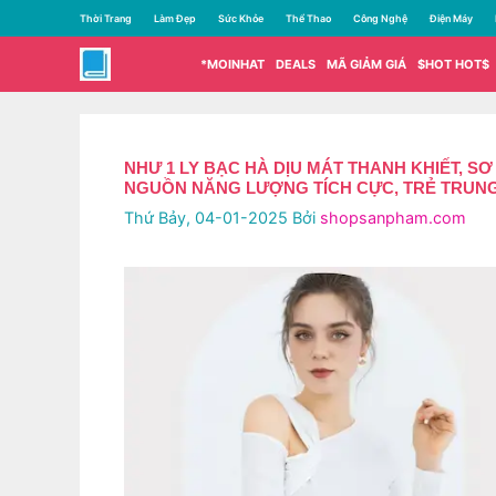
Chuyển
Thời Trang
Làm Đẹp
Sức Khỏe
Thể Thao
Công Nghệ
Điện Máy
đến
nội
*MOINHAT
DEALS
MÃ GIẢM GIÁ
$HOT HOT$
dung
NHƯ 1 LY BẠC HÀ DỊU MÁT THANH KHIẾT, 
NGUỒN NĂNG LƯỢNG TÍCH CỰC, TRẺ TRUNG
Thứ Bảy, 04-01-2025
Bởi
shopsanpham.com