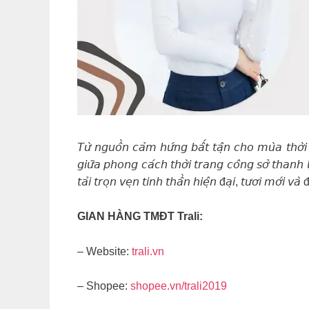
𝘛𝘶̛̀ 𝘯𝘨𝘶𝘰̂̀𝘯 𝘤𝘢̉𝘮 𝘩𝘶̛́𝘯𝘨 𝘣𝘢̂́𝘵 𝘵𝘢̣̂𝘯 𝘤𝘩𝘰 𝘮𝘶̀𝘢 𝘵𝘩
𝘨𝘪𝘶̛̃𝘢 𝘱𝘩𝘰𝘯𝘨 𝘤𝘢́𝘤𝘩 𝘵𝘩𝘰̛̀𝘪 𝘵𝘳𝘢𝘯𝘨 𝘤𝘰̂𝘯𝘨 𝘴𝘰̛̉ 𝘵𝘩𝘢𝘯𝘩 𝘭𝘪
𝘵𝘢̉𝘪 𝘵𝘳𝘰̣𝘯 𝘷𝘦̣𝘯 𝘵𝘪𝘯𝘩 𝘵𝘩𝘢̂̀𝘯 𝘩𝘪𝘦̣̂𝘯 đ𝘢̣𝘪, 𝘵𝘶̛𝘰̛𝘪 𝘮𝘰̛́𝘪 
GIAN HÀNG TMĐT Trali:
– Website:
trali.vn
– Shopee:
shopee.vn/trali2019