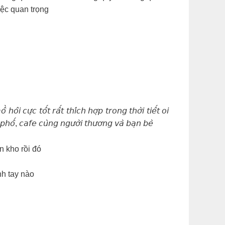
iệc quan trọng
̂𝘪 𝘤𝘶̛̣𝘤 𝘵𝘰̂́𝘵 𝘳𝘢̂́𝘵 𝘵𝘩𝘪́𝘤𝘩 𝘩𝘰̛̣𝘱 𝘵𝘳𝘰𝘯𝘨 𝘵𝘩𝘰̛̀𝘪 𝘵𝘪𝘦̂́𝘵 𝘰𝘪
𝘱𝘩𝘰̂́, 𝘤𝘢𝘧𝘦 𝘤𝘶̀𝘯𝘨 𝘯𝘨𝘶̛𝘰̛̀𝘪 𝘵𝘩𝘶̛𝘰̛𝘯𝘨 𝘷𝘢̀ 𝘣𝘢̣𝘯 𝘣𝘦̀
n kho rồi đó
anh tay nào