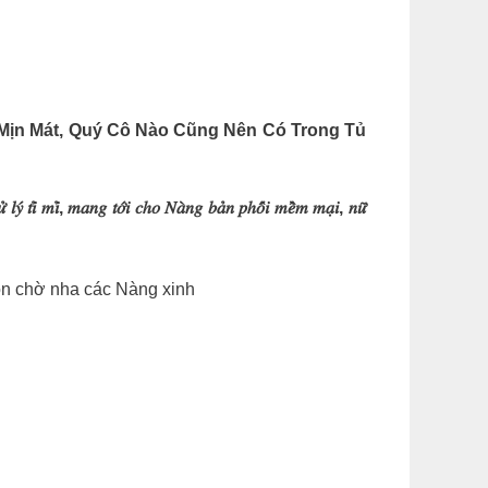
 Mịn Mát, Quý Cô Nào Cũng Nên Có Trong Tủ
𝑢̛̉ 𝑙𝑦́ 𝑡𝑖̉ 𝑚𝑖̉, 𝑚𝑎𝑛𝑔 𝑡𝑜̛́𝑖 𝑐ℎ𝑜 𝑁𝑎̀𝑛𝑔 𝑏𝑎̉𝑛 𝑝ℎ𝑜̂́𝑖 𝑚𝑒̂̀𝑚 𝑚𝑎̣𝑖, 𝑛𝑢̛̃
đón chờ nha các Nàng xinh