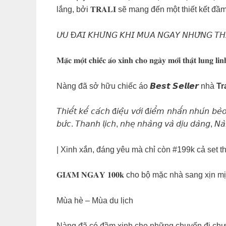
lắng, bởi 𝐓𝐑𝐀𝐋𝐈 sẽ mang đến một thiết kết đ
𝘜̛𝘜 Đ𝘈̃𝘐 𝘒𝘏𝘜̉𝘕𝘎 𝘒𝘏𝘐 𝘔𝘜𝘈 𝘕𝘎𝘈𝘠 𝘕𝘏𝘜̛̃𝘕𝘎 𝘛𝘏𝘐𝘌̂́
𝐌𝐚̣̆𝐜 𝐦𝐨̣̂𝐭 𝐜𝐡𝐢𝐞̂́𝐜 𝐚́𝐨 𝐱𝐢𝐧𝐡 𝐜𝐡𝐨 𝐧𝐠𝐚̀𝐲 𝐦𝐨̛́𝐢 𝐭𝐡𝐚̣̂𝐭 𝐥𝐮𝐧𝐠 𝐥𝐢𝐧
Nàng đã sở hữu chiếc áo 𝘽𝙚𝙨𝙩 𝙎𝙚𝙡𝙡𝙚𝙧 nhà
Tr
𝘛𝘩𝘪𝘦̂́𝘵 𝘬𝘦̂́ 𝘤𝘢́𝘤𝘩 đ𝘪𝘦̣̂𝘶 𝘷𝘰̛́𝘪 đ𝘪𝘦̂̉𝘮 𝘯𝘩𝘢̂́𝘯 𝘯𝘩𝘶́𝘯 𝘣𝘦̀𝘰,
𝘣𝘶̛́𝘤. 𝘛𝘩𝘢𝘯𝘩 𝘭𝘪̣𝘤𝘩, 𝘯𝘩𝘦̣ 𝘯𝘩𝘢̀𝘯𝘨 𝘷𝘢̀ 𝘥𝘪̣𝘶 𝘥𝘢̀𝘯𝘨, 𝘕𝘢̀𝘯
| Xinh xắn, đáng yêu mà chỉ còn #199k cả set t
𝐆𝐈𝐀̉𝐌 𝐍𝐆𝐀𝐘 𝟏𝟎𝟎𝐤 cho bộ mặc nhà sang x
Mùa hè – Mùa du lịch
Nàng đã có đầm xinh cho những chuyến đi ch