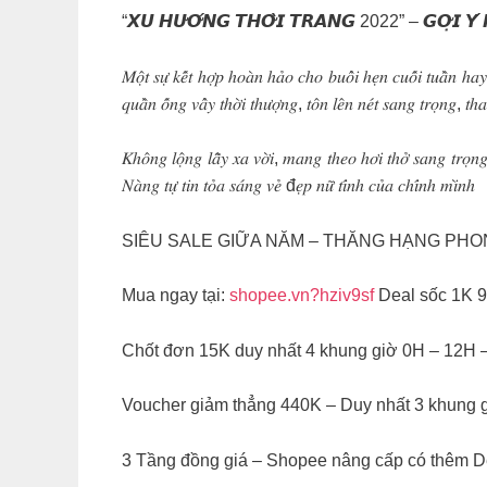
“𝙓𝙐 𝙃𝙐̛𝙊̛́𝙉𝙂 𝙏𝙃𝙊̛̀𝙄 𝙏𝙍𝘼𝙉𝙂 2022” – 𝙂𝙊̛̣𝙄 𝙔́ 𝙆
𝑀𝑜̣̂𝑡 𝑠𝑢̛̣ 𝑘𝑒̂́𝑡 ℎ𝑜̛̣𝑝 ℎ𝑜𝑎̀𝑛 ℎ𝑎̉𝑜 𝑐ℎ𝑜 𝑏𝑢𝑜̂̉𝑖 ℎ𝑒̣𝑛 𝑐𝑢𝑜̂́𝑖 𝑡𝑢𝑎̂̀𝑛 ℎ𝑎
𝑞𝑢𝑎̂̀𝑛 𝑜̂́𝑛𝑔 𝑣𝑎̂̉𝑦 𝑡ℎ𝑜̛̀𝑖 𝑡ℎ𝑢̛𝑜̛̣𝑛𝑔, 𝑡𝑜̂𝑛 𝑙𝑒̂𝑛 𝑛𝑒́𝑡 𝑠𝑎𝑛𝑔 𝑡𝑟𝑜̣𝑛𝑔, 𝑡ℎ
𝐾ℎ𝑜̂𝑛𝑔 𝑙𝑜̣̂𝑛𝑔 𝑙𝑎̂̃𝑦 𝑥𝑎 𝑣𝑜̛̀𝑖, 𝑚𝑎𝑛𝑔 𝑡ℎ𝑒𝑜 ℎ𝑜̛𝑖 𝑡ℎ𝑜̛̉ 𝑠𝑎𝑛𝑔 𝑡𝑟𝑜̣𝑛𝑔 𝑞
𝑁𝑎̀𝑛𝑔 𝑡𝑢̛̣ 𝑡𝑖𝑛 𝑡𝑜̉𝑎 𝑠𝑎́𝑛𝑔 𝑣𝑒̉ đ𝑒̣𝑝 𝑛𝑢̛̃ 𝑡𝑖́𝑛ℎ 𝑐𝑢̉𝑎 𝑐ℎ𝑖́𝑛ℎ 𝑚𝑖̀𝑛ℎ
SIÊU SALE GIỮA NĂM – THĂNG HẠNG PH
Mua ngay tại:
shopee.vn?hziv9sf
Deal sốc 1K 9
Chốt đơn 15K duy nhất 4 khung giờ 0H – 12H 
Voucher giảm thẳng 440K – Duy nhất 3 khung 
3 Tầng đồng giá – Shopee nâng cấp có thêm D