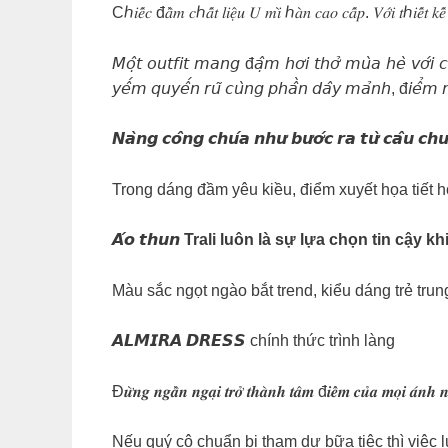
Cℎ𝑖𝑒̂́𝑐 đ𝑎̂̀𝑚 𝑐ℎ𝑎̂́𝑡 𝑙𝑖𝑒̣̂𝑢 𝑈 𝑚𝑖̀ ℎ𝑎̀𝑛 𝑐𝑎𝑜 𝑐𝑎̂́𝑝. 𝑉𝑜̛́𝑖 𝑡ℎ𝑖𝑒̂́𝑡 𝑘
𝘔𝘰̣̂𝘵 𝘰𝘶𝘵𝘧𝘪𝘵 𝘮𝘢𝘯𝘨 đ𝘢̣̂𝘮 𝘩𝘰̛𝘪 𝘵𝘩𝘰̛̉ 𝘮𝘶̀𝘢 𝘩𝘦̀ 𝘷𝘰̛́𝘪 𝘤
𝘺𝘦̂́𝘮 𝘲𝘶𝘺𝘦̂́𝘯 𝘳𝘶̃ 𝘤𝘶̀𝘯𝘨 𝘱𝘩𝘢̂̀𝘯 𝘥𝘢̂𝘺 𝘮𝘢̉𝘯𝘩, đ𝘪𝘦̂̉𝘮 𝘯𝘩𝘢
𝙉𝙖̀𝙣𝙜 𝙘𝙤̂𝙣𝙜 𝙘𝙝𝙪́𝙖 𝙣𝙝𝙪̛ 𝙗𝙪̛𝙤̛́𝙘 𝙧𝙖 𝙩𝙪̛̀ 𝙘𝙖̂𝙪 𝙘𝙝𝙪𝙮
Trong dáng đầm yêu kiều, điểm xuyết họa tiết h
𝘼́𝙤 𝙩𝙝𝙪𝙣 Trali luôn là sự lựa chọn tin cậy
Màu sắc ngọt ngào bắt trend, kiểu dáng trẻ tru
𝘼𝙇𝙈𝙄𝙍𝘼 𝘿𝙍𝙀𝙎𝙎 chính thức trình làng
Đ𝒖̛̀𝒏𝒈 𝒏𝒈𝒂̂̀𝒏 𝒏𝒈𝒂̣𝒊 𝒕𝒓𝒐̛̉ 𝒕𝒉𝒂̀𝒏𝒉 𝒕𝒂̂𝒎 đ𝒊𝒆̂̉𝒎 𝒄𝒖̉𝒂 𝒎𝒐̣𝒊 𝒂́𝒏𝒉 𝒏𝒉𝒊
Nếu quý cô chuẩn bị tham dự bữa tiệc thì việc