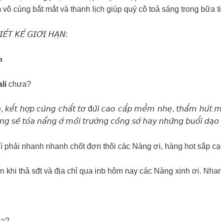
ầm vô cùng bắt mắt và thanh lịch giúp quý cô toả sáng trong bữa t
𝘛 𝘒𝘌̂́ 𝘎𝘐𝘖̛́𝘐 𝘏𝘈̣𝘕:
𝐡
ali
chưa?
 𝘬𝘦̂́𝘵 𝘩𝘰̛̣𝘱 𝘤𝘶̀𝘯𝘨 𝘤𝘩𝘢̂́𝘵 𝘵𝘰̛ đ𝘶̃𝘪 𝘤𝘢𝘰 𝘤𝘢̂́𝘱 𝘮𝘦̂̀𝘮 𝘯𝘩𝘦̣, 𝘵𝘩𝘢̂́𝘮 𝘩𝘶́𝘵 𝘮𝘰̂̀ 𝘩𝘰
𝘨 𝘴𝘦̃ 𝘵𝘰̉𝘢 𝘯𝘢̆́𝘯𝘨 𝘰̛̉ 𝘮𝘰̂𝘪 𝘵𝘳𝘶̛𝘰̛̀𝘯𝘨 𝘤𝘰̂𝘯𝘨 𝘴𝘰̛̉ 𝘩𝘢𝘺 𝘯𝘩𝘶̛̃𝘯𝘨 𝘣𝘶𝘰̂̉𝘪 𝘥𝘢̣𝘰 
hì phải nhanh nhanh chốt đơn thôi các Nàng ơi, hàng hot sắp cạ
ịn mịn khi thả sđt và địa chỉ qua inb hôm nay các Nàng xinh ơi. Nh
ưa?