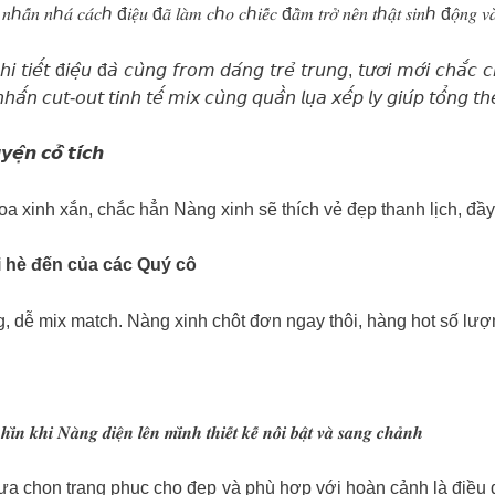
̂́ 𝑛ℎ𝑎̂́𝑛 𝑛ℎ𝑎́ 𝑐𝑎́𝑐ℎ đ𝑖𝑒̣̂𝑢 đ𝑎̃ 𝑙𝑎̀𝑚 𝑐ℎ𝑜 𝑐ℎ𝑖𝑒̂́𝑐 đ𝑎̂̀𝑚 𝑡𝑟𝑜̛̉ 𝑛𝑒̂𝑛 𝑡ℎ𝑎̣̂𝑡 𝑠𝑖𝑛ℎ đ𝑜̣̂𝑛𝑔 𝑣𝑎̀
𝘪 𝘵𝘪𝘦̂́𝘵 đ𝘪𝘦̣̂𝘶 đ𝘢̀ 𝘤𝘶̀𝘯𝘨 𝘧𝘳𝘰𝘮 𝘥𝘢́𝘯𝘨 𝘵𝘳𝘦̉ 𝘵𝘳𝘶𝘯𝘨, 𝘵𝘶̛𝘰̛𝘪 𝘮𝘰̛́𝘪 𝘤𝘩𝘢̆́𝘤 
̂́𝘯 𝘤𝘶𝘵-𝘰𝘶𝘵 𝘵𝘪𝘯𝘩 𝘵𝘦̂́ 𝘮𝘪𝘹 𝘤𝘶̀𝘯𝘨 𝘲𝘶𝘢̂̀𝘯 𝘭𝘶̣𝘢 𝘹𝘦̂́𝘱 𝘭𝘺 𝘨𝘪𝘶́𝘱 𝘵𝘰̂̉𝘯𝘨 𝘵𝘩𝘦
𝙚̣̂𝙣 𝙘𝙤̂̉ 𝙩𝙞́𝙘𝙝
oa xinh xắn, chắc hẳn Nàng xinh sẽ thích vẻ đẹp thanh lịch, đầ
 khi hè đến của các Quý cô
ng, dễ mix match. Nàng xinh chôt đơn ngay thôi, hàng hot số lư
̀𝒏 𝒌𝒉𝒊 𝑵𝒂̀𝒏𝒈 𝒅𝒊𝒆̣̂𝒏 𝒍𝒆̂𝒏 𝒎𝒊̀𝒏𝒉 𝒕𝒉𝒊𝒆̂́𝒕 𝒌𝒆̂́ 𝒏𝒐̂̉𝒊 𝒃𝒂̣̂𝒕 𝒗𝒂̀ 𝒔𝒂𝒏𝒈 𝒄𝒉𝒂̉𝒏𝒉
 lựa chọn trang phục cho đẹp và phù hợp với hoàn cảnh là điề