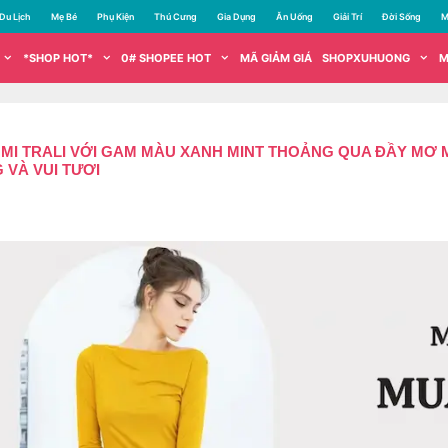
Du Lịch
Mẹ Bé
Phụ Kiện
Thú Cưng
Gia Dụng
Ăn Uống
Giải Trí
Đời Sống
M
*SHOP HOT*
0# SHOPEE HOT
MÃ GIẢM GIÁ
SHOPXUHUONG
M
SƠ MI TRALI VỚI GAM MÀU XANH MINT THOẢNG QUA ĐẦY M
 VÀ VUI TƯƠI