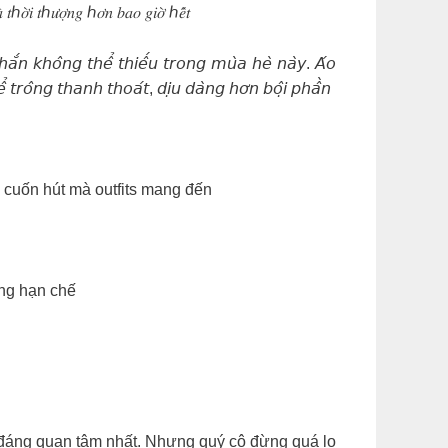
 𝑡ℎ𝑜̛̀𝑖 𝑡ℎ𝑢̛𝑜̛̣𝑛𝑔 ℎ𝑜̛𝑛 𝑏𝑎𝑜 𝑔𝑖𝑜̛̀ ℎ𝑒̂́𝑡
𝘩𝘢̆́𝘯 𝘬𝘩𝘰̂𝘯𝘨 𝘵𝘩𝘦̂̉ 𝘵𝘩𝘪𝘦̂́𝘶 𝘵𝘳𝘰𝘯𝘨 𝘮𝘶̀𝘢 𝘩𝘦̀ 𝘯𝘢̀𝘺. 𝘈́𝘰
̂̉ 𝘵𝘳𝘰̂𝘯𝘨 𝘵𝘩𝘢𝘯𝘩 𝘵𝘩𝘰𝘢́𝘵, 𝘥𝘪̣𝘶 𝘥𝘢̀𝘯𝘨 𝘩𝘰̛𝘯 𝘣𝘰̣̂𝘪 𝘱𝘩𝘢̂̀𝘯
y cuốn hút mà outfits mang đến
ợng hạn chế
u đáng quan tâm nhất. Nhưng quý cô đừng quá lo