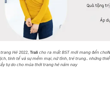
̛̀𝘪 𝘵𝘳𝘢𝘯𝘨 𝘏𝘦̀ 2022,
Trali
𝘤𝘩𝘰 𝘳𝘢 𝘮𝘢̆́𝘵 𝘉𝘚𝘛 𝘮𝘰̛́𝘪 𝘮𝘢𝘯𝘨 đ𝘦̂́𝘯 𝘤𝘩𝘰𝘕𝘢̀𝘯𝘨
̣𝘤𝘩, 𝘵𝘪𝘯𝘩 𝘵𝘦̂́ 𝘷𝘢̀ 𝘴𝘶̛̣ 𝘮𝘦̂̀𝘮 𝘮𝘢̣𝘪, 𝘯𝘶̛̃ 𝘵𝘪́𝘯𝘩, 𝘵𝘳𝘦̉ 𝘵𝘳𝘶𝘯𝘨.. 𝘯𝘩𝘶̛̃𝘯𝘨 𝘵𝘩𝘪𝘦̂́
𝘢̀ đ𝘢̂̀𝘺 𝘵𝘶̛̣ 𝘥𝘰 𝘤𝘩𝘰 𝘮𝘶̀𝘢 𝘵𝘩𝘰̛̀𝘪 𝘵𝘳𝘢𝘯𝘨 𝘩𝘦̀ 𝘯𝘢̆𝘮 𝘯𝘢𝘺