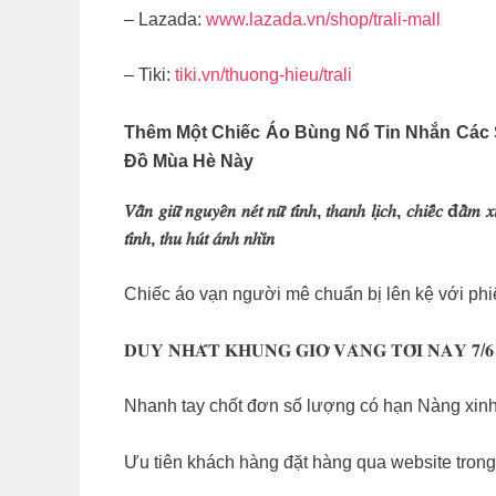
– Lazada:
www.lazada.vn/shop/trali-mall
– Tiki:
tiki.vn/thuong-hieu/trali
Thêm Một Chiếc Áo Bùng Nổ Tin Nhắn Các
Đồ Mùa Hè Này
𝑉𝑎̂̃𝑛 𝑔𝑖𝑢̛̃ 𝑛𝑔𝑢𝑦𝑒̂𝑛 𝑛𝑒́𝑡 𝑛𝑢̛̃ 𝑡𝑖́𝑛ℎ, 𝑡ℎ𝑎𝑛ℎ 𝑙𝑖̣𝑐ℎ, 𝑐ℎ𝑖𝑒̂́𝑐 đ𝑎̂̀𝑚 𝑥𝑖
𝑡𝑖́𝑛ℎ, 𝑡ℎ𝑢 ℎ𝑢́𝑡 𝑎́𝑛ℎ 𝑛ℎ𝑖̀𝑛
Chiếc áo vạn người mê chuẩn bị lên kệ với phiê
𝐃𝐔𝐘 𝐍𝐇𝐀̂́𝐓 𝐊𝐇𝐔𝐍𝐆 𝐆𝐈𝐎̛̀ 𝐕𝐀̀𝐍𝐆 𝐓𝐎̂́𝐈 𝐍
Nhanh tay chốt đơn số lượng có hạn Nàng xinh
Ưu tiên khách hàng đặt hàng qua website tron