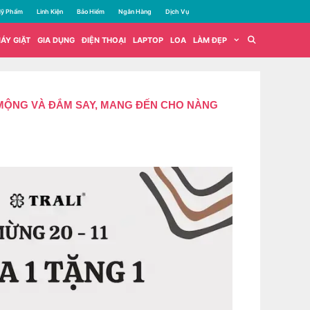
ỹ Phẩm
Linh Kiện
Bảo Hiểm
Ngân Hàng
Dịch Vụ
ÁY GIẶT
GIA DỤNG
ĐIỆN THOẠI
LAPTOP
LOA
LÀM ĐẸP
Ơ MỘNG VÀ ĐẮM SAY, MANG ĐẾN CHO NÀNG