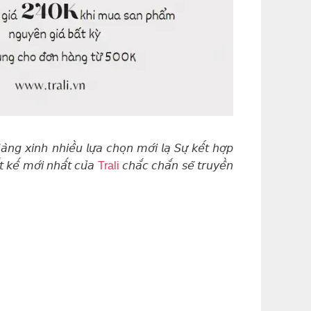
 𝘹𝘪𝘯𝘩 𝘯𝘩𝘪𝘦̂̀𝘶 𝘭𝘶̛̣𝘢 𝘤𝘩𝘰̣𝘯 𝘮𝘰̛́𝘪 𝘭𝘢̣ 𝘚𝘶̛̣ 𝘬𝘦̂́𝘵 𝘩𝘰̛̣𝘱
𝘵 𝘬𝘦̂́ 𝘮𝘰̛́𝘪 𝘯𝘩𝘢̂́𝘵 𝘤𝘶̉𝘢
Trali
𝘤𝘩𝘢̆́𝘤 𝘤𝘩𝘢̆́𝘯 𝘴𝘦̃ 𝘵𝘳𝘶𝘺𝘦̂̀𝘯