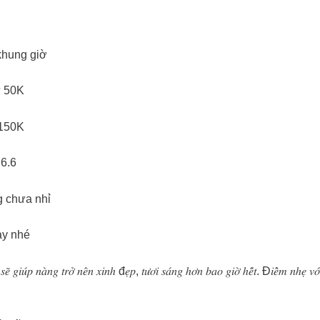
khung giờ
 50K
150K
 6.6
g chưa nhỉ
ay nhé
̃ 𝑔𝑖𝑢́𝑝 𝑛𝑎̀𝑛𝑔 𝑡𝑟𝑜̛̉ 𝑛𝑒̂𝑛 𝑥𝑖𝑛ℎ đ𝑒̣𝑝, 𝑡𝑢̛𝑜̛𝑖 𝑠𝑎́𝑛𝑔 ℎ𝑜̛𝑛 𝑏𝑎𝑜 𝑔𝑖𝑜̛̀ ℎ𝑒̂́𝑡. Đ𝑖𝑒̂̉𝑚 𝑛ℎ𝑒̣ 𝑣𝑜̛́