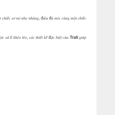
̣̂𝑡 𝑐ℎ𝑖𝑒̂́𝑐 𝑠𝑜̛ 𝑚𝑖 𝑛ℎ𝑒̣ 𝑛ℎ𝑎̀𝑛𝑔, đ𝑖𝑒̣̂𝑢 đ𝑎̀ 𝑚𝑖𝑥 𝑐𝑢̀𝑛𝑔 𝑚𝑜̣̂𝑡 𝑐ℎ𝑖𝑒̂́𝑐
𝑢̛̉ 𝑙𝑖́ 𝑘ℎ𝑒́𝑜 𝑙𝑒́𝑜, 𝑐𝑎́𝑐 𝑡ℎ𝑖𝑒̂́𝑡 𝑘𝑒̂́ đ𝑎̣̆𝑐 𝑏𝑖𝑒̣̂𝑡 𝑐𝑢̉𝑎
Trali
𝑔𝑖𝑢́𝑝