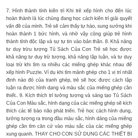
7. Hình thành tính kiên trì Khi trẻ xếp hình cho đến lúc
hoàn thành là lúc chúng đang học cách kiên trì giải quyết
vấn đề của mình. Trẻ sẽ cảm thấy tự hào, sung sướng khi
hoàn thành 1 bức hình, và nhờ vậy cũng giúp trẻ hình
thành tính độc lập và sự tự tin vào bản thân. 8. Khả năng
tư duy trừu tượng Tủ Sách Của Con Trẻ sẽ học được
khả năng tư duy trừ tượng, khả năng lập luận, và tư duy
loại trừ khi tìm ra nhiều các miếng ghép khác nhau để
xếp hình Puzzle. Ví dụ khi tìm mảnh ghép cho 1 vị trí nhất
định nào đó của tranh ghép, trẻ sẽ học được cách lập
luận ra được hình dạng và màu sắc của miếng ghép cần
thiết.. 9. Kích thích trí tưởng tượng và sáng tạo Tủ Sách
Của Con Màu sắc, hình dạng của các miếng ghép sẽ kích
thích các tế bào não phát triển. Trẻ học cách hình dung,
tưởng tượng ra trong đầu màu sắc, hình dáng của miếng
ghép cần tìm căn cứ vào màu sắc của các miếng ghép
xung quanh. THAY CHO CON SỬ DỤNG CÁC THIẾT BỊ