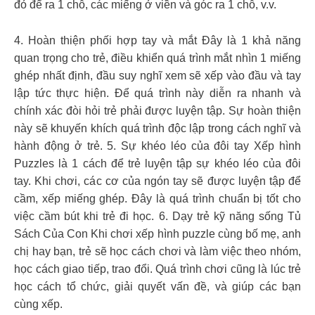
đỏ để ra 1 chỗ, các miếng ở viền và góc ra 1 chỗ, v.v.
4. Hoàn thiện phối hợp tay và mắt Đây là 1 khả năng
quan trọng cho trẻ, điều khiển quá trình mắt nhìn 1 miếng
ghép nhất định, đầu suy nghĩ xem sẽ xếp vào đầu và tay
lập tức thực hiện. Để quá trình này diễn ra nhanh và
chính xác đòi hỏi trẻ phải được luyện tập. Sự hoàn thiện
này sẽ khuyến khích quá trình độc lập trong cách nghĩ và
hành động ở trẻ. 5. Sự khéo léo của đôi tay Xếp hình
Puzzles là 1 cách để trẻ luyện tập sự khéo léo của đôi
tay. Khi chơi, các cơ của ngón tay sẽ được luyện tập để
cầm, xếp miếng ghép. Đây là quá trình chuẩn bị tốt cho
việc cầm bút khi trẻ đi học. 6. Dạy trẻ kỹ năng sống Tủ
Sách Của Con Khi chơi xếp hình puzzle cùng bố mẹ, anh
chị hay bạn, trẻ sẽ học cách chơi và làm việc theo nhóm,
học cách giao tiếp, trao đổi. Quá trình chơi cũng là lúc trẻ
học cách tổ chức, giải quyết vấn đề, và giúp các bạn
cùng xếp.