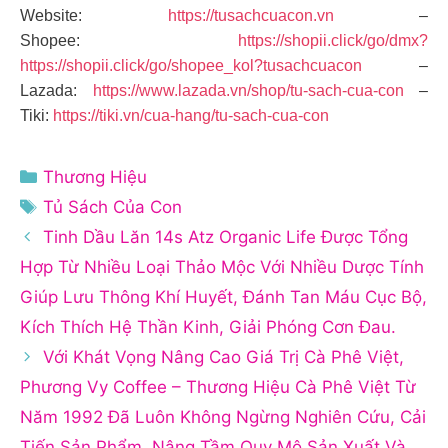
Website:
https://tusachcuacon.vn
–
Shopee:
https://shopii.click/go/dmx?
https://shopii.click/go/shopee_kol?tusachcuacon
–
Lazada:
https://www.lazada.vn/shop/tu-sach-cua-con
–
Tiki:
https://tiki.vn/cua-hang/tu-sach-cua-con
Danh
Thương Hiệu
mục
Thẻ
Tủ Sách Của Con
Tinh Dầu Lăn 14s Atz Organic Life Được Tổng
Hợp Từ Nhiều Loại Thảo Mộc Với Nhiều Dược Tính
Giúp Lưu Thông Khí Huyết, Đánh Tan Máu Cục Bộ,
Kích Thích Hệ Thần Kinh, Giải Phóng Cơn Đau.
Với Khát Vọng Nâng Cao Giá Trị Cà Phê Việt,
Phương Vy Coffee – Thương Hiệu Cà Phê Việt Từ
Năm 1992 Đã Luôn Không Ngừng Nghiên Cứu, Cải
Tiến Sản Phẩm, Nâng Tầm Quy Mô Sản Xuất Và