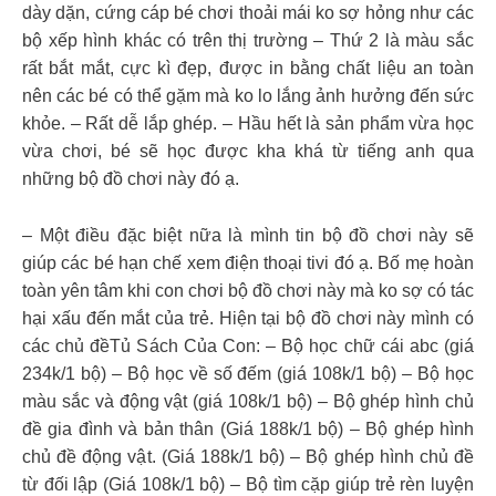
dày dặn, cứng cáp bé chơi thoải mái ko sợ hỏng như các
bộ xếp hình khác có trên thị trường – Thứ 2 là màu sắc
rất bắt mắt, cực kì đẹp, được in bằng chất liệu an toàn
nên các bé có thể gặm mà ko lo lắng ảnh hưởng đến sức
khỏe. – Rất dễ lắp ghép. – Hầu hết là sản phẩm vừa học
vừa chơi, bé sẽ học được kha khá từ tiếng anh qua
những bộ đồ chơi này đó ạ.
– Một điều đặc biệt nữa là mình tin bộ đồ chơi này sẽ
giúp các bé hạn chế xem điện thoại tivi đó ạ. Bố mẹ hoàn
toàn yên tâm khi con chơi bộ đồ chơi này mà ko sợ có tác
hại xấu đến mắt của trẻ. Hiện tại bộ đồ chơi này mình có
các chủ đềTủ Sách Của Con: – Bộ học chữ cái abc (giá
234k/1 bộ) – Bộ học về số đếm (giá 108k/1 bộ) – Bộ học
màu sắc và động vật (giá 108k/1 bộ) – Bộ ghép hình chủ
đề gia đình và bản thân (Giá 188k/1 bộ) – Bộ ghép hình
chủ đề động vật. (Giá 188k/1 bộ) – Bộ ghép hình chủ đề
từ đối lập (Giá 108k/1 bộ) – Bộ tìm cặp giúp trẻ rèn luyện