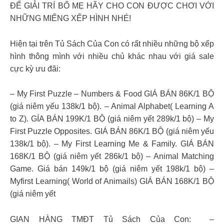
ĐỂ GIẢI TRÍ BỐ MẸ HÃY CHO CON ĐƯỢC CHƠI VỚI
NHỮNG MIẾNG XẾP HÌNH NHÉ!
Hiện tại trên Tủ Sách Của Con có rất nhiều những bộ xếp
hình thông mình với nhiều chủ khác nhau với giá sale
cực kỳ ưu đãi:
– My First Puzzle – Numbers & Food GIÁ BÁN 86K/1 BỘ
(giá niêm yếu 138k/1 bộ). – Animal Alphabet( Learning A
to Z). GÍA BÁN 199K/1 BỘ (giá niêm yết 289k/1 bộ) – My
First Puzzle Opposites. GIÁ BÁN 86K/1 BỘ (giá niêm yếu
138k/1 bộ). – My First Learning Me & Family. GIÁ BÁN
168K/1 BỘ (giá niêm yết 286k/1 bộ) – Animal Matching
Game. Giá bán 149k/1 bộ (giá niêm yết 198k/1 bộ) –
Myfirst Learning( World of Animails) GIÁ BÁN 168K/1 BỘ
(giá niêm yết
GIAN HÀNG TMĐT Tủ Sách Của Con: –