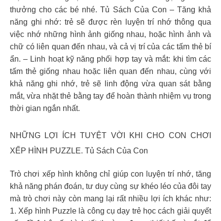
thưởng cho các bé nhé. Tủ Sách Của Con – Tăng khả
năng ghi nhớ: trẻ sẽ được rèn luyện trí nhớ thông qua
việc nhớ những hình ảnh giống nhau, hoặc hình ảnh và
chữ có liên quan đến nhau, và cả vị trí của các tấm thẻ bí
ẩn. – Linh hoạt kỹ năng phối hợp tay và mắt: khi tìm các
tấm thẻ giống nhau hoặc liên quan đến nhau, cùng với
khả năng ghi nhớ, trẻ sẽ linh động vừa quan sát bằng
mắt, vừa nhặt thẻ bằng tay để hoàn thành nhiệm vụ trong
thời gian ngắn nhất.
NHỮNG LỢI ÍCH TUYỆT VỜI KHI CHO CON CHƠI
XẾP HÌNH PUZZLE. Tủ Sách Của Con
Trò chơi xếp hình không chỉ giúp con luyện trí nhớ, tăng
khả năng phán đoán, tư duy cùng sự khéo léo của đôi tay
mà trò chơi này còn mang lại rất nhiều lợi ích khác như:
1. Xếp hình Puzzle là công cụ dạy trẻ học cách giải quyết