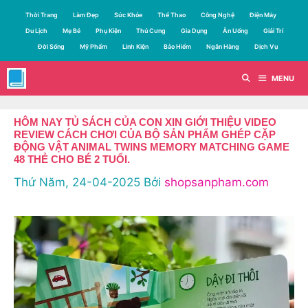
Chuyển
Thời Trang
Làm Đẹp
Sức Khỏe
Thể Thao
Công Nghệ
Điện Máy
đến
Du Lịch
Mẹ Bé
Phụ Kiện
Thú Cưng
Gia Dụng
Ăn Uống
Giải Trí
nội
Đời Sống
Mỹ Phẩm
Linh Kiện
Bảo Hiểm
Ngân Hàng
Dịch Vụ
dung
MENU
HÔM NAY TỦ SÁCH CỦA CON XIN GIỚI THIỆU VIDEO
REVIEW CÁCH CHƠI CỦA BỘ SẢN PHẨM GHÉP CẶP
ĐỘNG VẬT ANIMAL TWINS MEMORY MATCHING GAME
48 THẺ CHO BÉ 2 TUỔI.
Thứ Năm, 24-04-2025
Bởi
shopsanpham.com