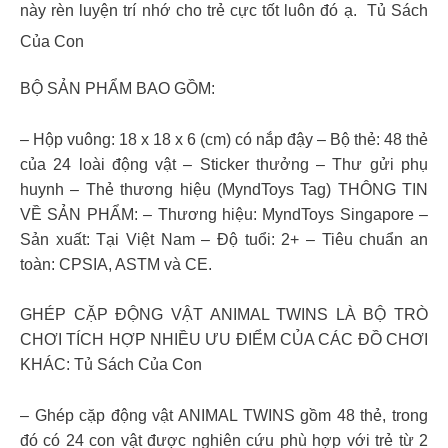
này rèn luyện trí nhớ cho trẻ cực tốt luôn đó ạ. Tủ Sách
Của Con
BỘ SẢN PHẨM BAO GỒM:
– Hộp vuông: 18 x 18 x 6 (cm) có nắp đậy – Bộ thẻ: 48 thẻ
của 24 loài động vật – Sticker thưởng – Thư gửi phụ
huynh – Thẻ thương hiệu (MyndToys Tag) THÔNG TIN
VỀ SẢN PHẨM: – Thương hiệu: MyndToys Singapore –
Sản xuất: Tại Việt Nam – Độ tuổi: 2+ – Tiêu chuẩn an
toàn: CPSIA, ASTM và CE.
GHÉP CẶP ĐỘNG VẬT ANIMAL TWINS LÀ BỘ TRÒ
CHƠI TÍCH HỢP NHIỀU ƯU ĐIỂM CỦA CÁC ĐỒ CHƠI
KHÁC: Tủ Sách Của Con
– Ghép cặp động vật ANIMAL TWINS gồm 48 thẻ, trong
đó có 24 con vật được nghiên cứu phù hợp với trẻ từ 2