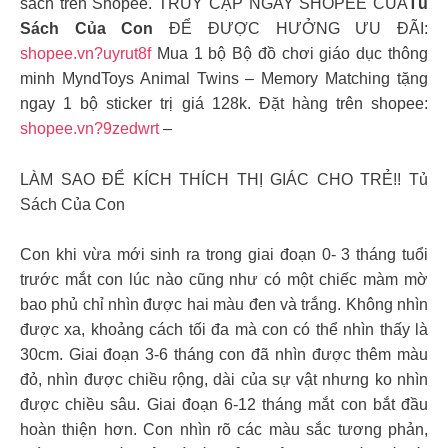
sách trên Shopee. TRUY CẬP NGAY SHOPEE CỦA
Tủ
Sách Của Con
ĐỂ ĐƯỢC HƯỞNG ƯU ĐÃI:
shopee.vn?uyrut8f
Mua 1 bộ Bộ đồ chơi giáo dục thông
minh MyndToys Animal Twins – Memory Matching tặng
ngay 1 bộ sticker trị giá 128k. Đặt hàng trên shopee:
shopee.vn?9zedwrt
–
LÀM SAO ĐỂ KÍCH THÍCH THỊ GIÁC CHO TRẺ!! Tủ
Sách Của Con
Con khi vừa mới sinh ra trong giai đoạn 0- 3 tháng tuổi
trước mắt con lúc nào cũng như có một chiếc màm mờ
bao phủ chỉ nhìn được hai màu đen và trắng. Không nhìn
được xa, khoảng cách tối đa mà con có thể nhìn thấy là
30cm. Giai đoạn 3-6 tháng con đã nhìn được thêm màu
đỏ, nhìn được chiều rộng, dài của sự vật nhưng ko nhìn
được chiều sâu. Giai đoạn 6-12 tháng mắt con bắt đầu
hoàn thiện hơn. Con nhìn rõ các màu sắc tương phản,