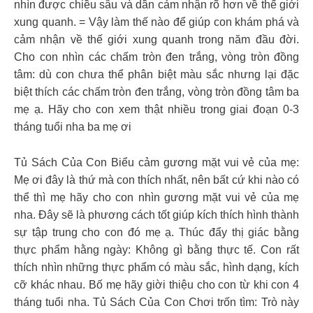
nhìn được chiều sâu và dần cảm nhận rõ hơn về thế giới
xung quanh. = Vậy làm thế nào để giúp con khám phá và
cảm nhận về thế giới xung quanh trong năm đầu đời.
Cho con nhìn các chấm tròn đen trắng, vòng tròn đồng
tâm: dù con chưa thể phân biệt màu sắc nhưng lại đặc
biệt thích các chấm tròn đen trắng, vòng tròn đồng tâm ba
mẹ ạ. Hãy cho con xem thật nhiều trong giai đoạn 0-3
tháng tuổi nha ba mẹ ơi
Tủ Sách Của Con Biểu cảm gương mặt vui vẻ của mẹ:
Mẹ ơi đây là thứ mà con thích nhất, nên bất cứ khi nào có
thể thì mẹ hãy cho con nhìn gương mặt vui vẻ của mẹ
nha. Đây sẽ là phương cách tốt giúp kích thích hình thành
sự tập trung cho con đó mẹ ạ. Thúc đẩy thị giác bằng
thực phẩm hằng ngày: Không gì bằng thực tế. Con rất
thích nhìn những thực phẩm có màu sắc, hình dạng, kích
cỡ khác nhau. Bố mẹ hãy giời thiệu cho con từ khi con 4
tháng tuổi nha. Tủ Sách Của Con Chơi trốn tìm: Trò này