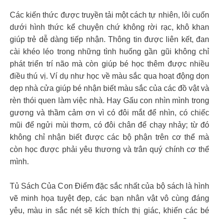
Các kiến thức được truyền tải một cách tự nhiên, lôi cuốn
dưới hình thức kể chuyện chứ không rời rạc, khô khan
giúp trẻ dễ dàng tiếp nhận. Thông tin được liên kết, đan
cài khéo léo trong những tình huống gần gũi không chỉ
phát triển trí não mà còn giúp bé học thêm được nhiều
điều thú vị. Ví dụ như học về màu sắc qua hoạt động dọn
dẹp nhà cửa giúp bé nhận biết màu sắc của các đồ vật và
rèn thói quen làm việc nhà. Hay Gấu con nhìn mình trong
gương và thầm cảm ơn vì có đôi mắt để nhìn, có chiếc
mũi để ngửi mùi thơm, có đôi chân để chạy nhảy; từ đó
không chỉ nhận biết được các bộ phận trên cơ thể mà
còn học được phải yêu thương và trân quý chính cơ thể
mình.
Tủ Sách Của Con Điểm đặc sắc nhất của bộ sách là hình
vẽ minh họa tuyệt đẹp, các bạn nhân vật vô cùng đáng
yêu, màu in sắc nét sẽ kích thích thị giác, khiến các bé