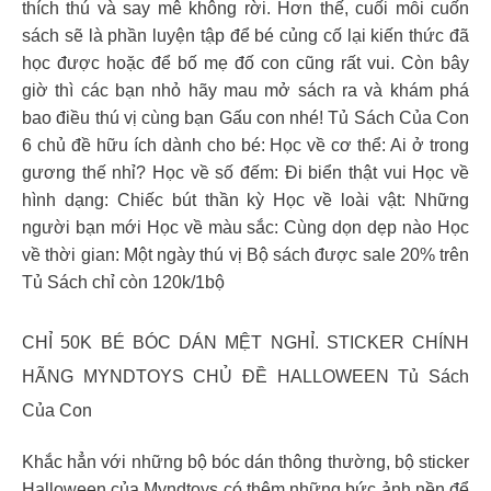
thích thú và say mê không rời. Hơn thế, cuối mỗi cuốn
sách sẽ là phần luyện tập để bé củng cố lại kiến thức đã
học được hoặc để bố mẹ đố con cũng rất vui. Còn bây
giờ thì các bạn nhỏ hãy mau mở sách ra và khám phá
bao điều thú vị cùng bạn Gấu con nhé! Tủ Sách Của Con
6 chủ đề hữu ích dành cho bé: Học về cơ thể: Ai ở trong
gương thế nhỉ? Học về số đếm: Đi biển thật vui Học về
hình dạng: Chiếc bút thần kỳ Học về loài vật: Những
người bạn mới Học về màu sắc: Cùng dọn dẹp nào Học
về thời gian: Một ngày thú vị Bộ sách được sale 20% trên
Tủ Sách chỉ còn 120k/1bộ
CHỈ 50K BÉ BÓC DÁN MỆT NGHỈ. STICKER CHÍNH
HÃNG MYNDTOYS CHỦ ĐỀ HALLOWEEN Tủ Sách
Của Con
Khắc hẳn với những bộ bóc dán thông thường, bộ sticker
Halloween của Myndtoys có thêm những bức ảnh nền để