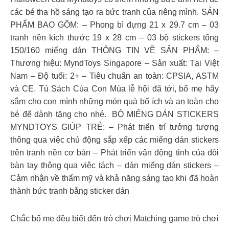
các bé tha hồ sáng tạo ra bức tranh của riêng mình. SẢN
PHẨM BAO GỒM: – Phong bì đựng 21 x 29.7 cm – 03
tranh nền kích thước 19 x 28 cm – 03 bộ stickers tổng
150/160 miếng dán THÔNG TIN VỀ SẢN PHẨM: –
Thương hiệu: MyndToys Singapore – Sản xuất: Tại Việt
Nam – Độ tuổi: 2+ – Tiêu chuẩn an toàn: CPSIA, ASTM
và CE. Tủ Sách Của Con Mùa lễ hội đã tới, bố mẹ hãy
sắm cho con mình những món quà bổ ích và an toàn cho
bé để dành tặng cho nhé. BỘ MIẾNG DÁN STICKERS
MYNDTOYS GIÚP TRẺ: – Phát triển trí tưởng tượng
thông qua việc chủ động sắp xếp các miếng dán stickers
trên tranh nền cơ bản – Phát triển vận động tinh của đôi
bàn tay thông qua việc tách – dán miếng dán stickers –
Cảm nhận về thẩm mỹ và khả năng sáng tạo khi đã hoàn
thành bức tranh bằng sticker dán
Chắc bố mẹ đều biết đến trò chơi Matching game trò chơi