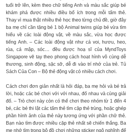
tuổi trở lên, kèm theo chữ tiếng Anh và màu sắc giúp bé
khám phá được nhiều điều bổ ích trong mỗi tấm thẻ.
Thay vì mua thật nhiều thẻ học theo từng chủ đề, giờ đây
ba mẹ chỉ cần tặng bé 1 bộ Animal twins giúp bé vừa tìm
hiểu về các loài động vật, về màu sắc, vừa học được
tiếng Anh. – Các loài động vật như cá voi, hươu, heo,
rùa, cá mập, sóc… đều được hoạ sĩ của MyndToys
Singapore vẽ tay theo phong cách hoạt hình vô cùng dễ
thương, sinh động, sặc sỡ, dễ đi vào trí nhớ của trẻ. Tủ
Sách Của Con – Bộ thẻ động vật có nhiều cách chơi.
Cách chơi đơn giản nhất là hỏi đáp, ba mẹ hỏi và bé trả
lời, hoặc các bé chơi với với nhau, đố nhau và cùng giải
đố. – Trò chơi này còn có thể chơi theo nhóm từ 1 đến 4
bé, các bé thi lật các tấm thẻ tìm cặp thẻ trùng, hoặc ghép
phần hình ảnh của thẻ này tương ứng với phần chữ thẻ.
Bạn nào tìm được nhiều cặp thẻ nhất sẽ chiến thắng. Ba
mẹ nhớ tìm trong bộ đồ chơi những sticker ngộ nghĩnh để