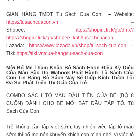
GIAN HÀNG TMĐT Tủ Sách Của Con: – Website:
https://tusachcuacon.vn
–
Shopee:
https://shopii.click/go/dmx?
https://shopii.click/go/shopee_kol?tusachcuacon
–
Lazada:
https://www.lazada.vn/shop/tu-sach-cua-con
–
Tiki:
https://tiki.vn/cua-hang/tu-sach-cua-con
Mời Bố Mẹ Tham Khảo Bộ Sách Ehon Điều Kỳ Diệu
Của Màu Sắc Do Wabook Phát Hành.
Tủ Sách Của
Con
Tin Rằng Bộ Sách Này Sẽ Giúp Kích Thích Tối
Đa Sự Phát Triển Thị Giác Của Trẻ.
COMBO SÁCH TÔ MÀU ĐẦU TIÊN CỦA BÉ (BỘ 8
CUỐN) DÀNH CHO BÉ MỚI BẮT ĐẦU TẬP TÔ. Tủ
Sách Của Con
Trẻ không cần tập viết sớm, tuy nhiên việc tập tô màu
sớm thì bố mẹ nên khuyến khích con mình nhé, vì việc tô