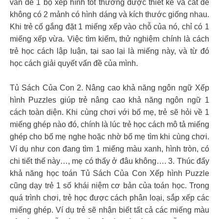
vấn đề 1 bộ xếp hình tốt thường được thiết kế và cắt để
không có 2 mảnh có hình dáng và kích thước giống nhau.
Khi trẻ cố gắng đặt 1 miếng xếp vào chỗ của nó, chỉ có 1
miếng xếp vừa. Việc tìm kiếm, thử nghiệm chính là cách
trẻ học cách lập luận, tại sao lại là miếng này, và từ đó
học cách giải quyết vấn đề của mình.
Tủ Sách Của Con 2. Nâng cao khả năng ngôn ngữ Xếp
hình Puzzles giúp trẻ nâng cao khả năng ngôn ngữ 1
cách toàn diện. Khi cùng chơi với bố mẹ, trẻ sẽ hỏi về 1
miếng ghép nào đó, chính là lúc trẻ học cách mô tả miếng
ghép cho bố mẹ nghe hoặc nhờ bố mẹ tìm khi cùng chơi.
Ví dụ như con đang tìm 1 miếng màu xanh, hình tròn, có
chi tiết thế này…, mẹ có thấy ở đâu không…. 3. Thúc đẩy
khả năng học toán Tủ Sách Của Con Xếp hình Puzzle
cũng dạy trẻ 1 số khái niệm cơ bản của toán học. Trong
quá trình chơi, trẻ học được cách phân loại, sắp xếp các
miếng ghép. Ví dụ trẻ sẽ nhận biết tất cả các miếng màu