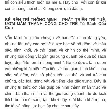
thì con siêu thích luôn ba mẹ ạ. Hãy chơi với con từ khi
con 5 tháng tuổi nha. Không sớm quá đâu ạ.
BÉ RÈN TRÍ THÔNG MINH – PHÁT TRIỂN TRÍ TUỆ,
ƯƠM MẦM THÀNH CÔNG CHO TRẺ Tủ Sách Của
Con
Vẫn là những câu chuyện về bạn Gấu con đáng yêu,
nhưng lần này các bé sẽ được học về số đếm, về màu
sắc, hình khối, về thời gian, về chính cơ thể mình, về
những loài động vật gần gũi xung quanh bé qua bộ sách
tuyệt đẹp “Bé rèn trí thông minh”. Bé sẽ được làm quen
với những khái niệm đầu tiên về thời gian, hình khối, màu
sắc, số đếm, các bộ phận trên cơ thể và vai trò của
chúng, các loài động vật và tiếng kêu đặc trưng. Đây là
những tri thức cơ bản giúp bé hình thành nhận thức về
chính bản thân mình và thế giới xung quanh, từ đó kích
thích óc tò mò, sáng tạo, khơi dậy khát khao khám phá,
tìm tòi và năng lực học tập cho trẻ sau này.