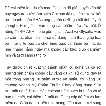
Để cải thiện làn da xỉn màu Cocoon đã giải quyết vấn đề
này ngay từ bước làm sạch Cocoon đã nghiên cứu và kết
hợp thành phần AHA cùng nguồn dưỡng chất tinh túy từ
củ nghệ Hưng Yên vào trong sản phẩm sữa rửa mặt. Ở
nồng độ 4% AHA – bao gồm Lactic Acid và Glycolic Acid
có cấu trúc phân tử nhỏ sẽ dễ dàng thẩm thấu, giúp loại
bỏ những tế bào da chết hiệu quả, cải thiện bề mặt da
nhẹ nhàng hằng ngày mà không gây khô, giúp da mềm
mịn và tươi sáng rạng rỡ.
Tuy được chiết xuất từ thành phần củ nghệ và cà rốt
nhưng sản phẩm không gây vàng da khi sử dụng, đây là
một trong những ưu điểm được rất nhiều cô Nàng ưu
chuộng Vegan Mỹ Phẩm Thuần Chay Công dụng Sữa
rửa mặt nghệ Hưng Yên cocoon Làm sạch bụi bẩn và tế
bào da chết, cải thiện bề mặt da Cung cấp độ ẩm và làm
mềm da Giúp da trở nên mịn màng, đều màu, tươi sáng