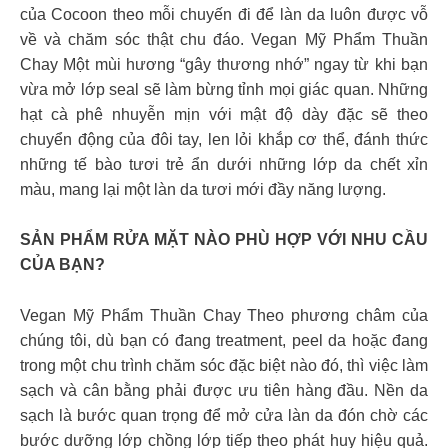
của Cocoon theo mỗi chuyến đi để làn da luôn được vỗ
về và chăm sóc thật chu đáo. Vegan Mỹ Phẩm Thuần
Chay Một mùi hương “gây thương nhớ” ngay từ khi bạn
vừa mở lớp seal sẽ làm bừng tỉnh mọi giác quan. Những
hạt cà phê nhuyễn mịn với mật độ dày đặc sẽ theo
chuyển động của đôi tay, len lỏi khắp cơ thể, đánh thức
những tế bào tươi trẻ ẩn dưới những lớp da chết xỉn
màu, mang lại một làn da tươi mới đầy năng lượng.
SẢN PHẨM RỬA MẶT NÀO PHÙ HỢP VỚI NHU CẦU
CỦA BẠN?
Vegan Mỹ Phẩm Thuần Chay Theo phương châm của
chúng tôi, dù bạn có đang treatment, peel da hoặc đang
trong một chu trình chăm sóc đặc biệt nào đó, thì việc làm
sạch và cân bằng phải được ưu tiên hàng đầu. Nền da
sạch là bước quan trọng để mở cửa làn da đón chờ các
bước dưỡng lớp chồng lớp tiếp theo phát huy hiệu quả.