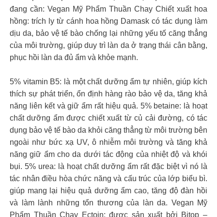
đang cần: Vegan Mỹ Phẩm Thuần Chay Chiết xuất hoa
hồng: trích ly từ cánh hoa hồng Damask có tác dụng làm
dịu da, bảo vệ tế bào chống lại những yếu tố căng thẳng
của môi trường, giúp duy trì làn da ở trạng thái cân bằng,
phục hồi làn da đủ ẩm và khỏe mạnh.
5% vitamin B5: là một chất dưỡng ẩm tự nhiên, giúp kích
thích sự phát triển, ổn định hàng rào bảo vệ da, tăng khả
năng liên kết và giữ ẩm rất hiệu quả. 5% betaine: là hoạt
chất dưỡng ẩm được chiết xuất từ củ cải đường, có tác
dụng bảo vệ tế bào da khỏi căng thẳng từ môi trường bên
ngoài như bức xạ UV, ô nhiễm môi trường và tăng khả
năng giữ ẩm cho da dưới tác động của nhiệt độ và khói
bụi. 5% urea: là hoạt chất dưỡng ẩm rất đặc biệt vì nó là
tác nhân điều hòa chức năng và cấu trúc của lớp biểu bì.
giúp mang lại hiệu quả dưỡng ẩm cao, tăng độ đàn hồi
và làm lành những tổn thương của làn da. Vegan Mỹ
Phẩm Thuần Chay Ectoin: được sản xuất bởi Bitop –