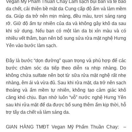
Vegan Mỹ Phẩm Thuần Chay Làm sạch bụi bẩn và tế bào
da chết, cải thiện bề mặt da Cung cấp độ ẩm và làm mềm
da. Giúp da trở nên mịn màng, đều màu, tươi sáng rạng
rỡ. Giữ độ ẩm tự nhiên của da và không gây khô da sau
khi sử dụng. Nếu bạn có một làn da bị xỉn màu và có
nhiều vết thâm, bạn nên bổ sung sửa rửa mặt nghệ Hưng
Yên vào bước làm sạch.
Đây là bước “dọn đường” quan trọng và phù hợp để các
bước chăm sóc da tiếp theo diễn ra nhịp nhàng. Do
không chứa sulfate nên bọt từ sữa rửa mặt nghệ rất nhẹ
nhàng, êm ái và vừa đủ. Sau khi rửa mặt, da trở nên sạch
thoáng và ẩm mềm tự nhiên, không tạo cảm giác khô
căng khó chịu. Bạn nhớ luôn “vỗ” nước nghệ Hưng Yên
sau khi rửa mặt để da được bổ sung thêm ẩm kịp thời, hỗ
trợ tẩy da chết và làm sáng da.
GIAN HÀNG TMĐT Vegan Mỹ Phẩm Thuần Chay: –