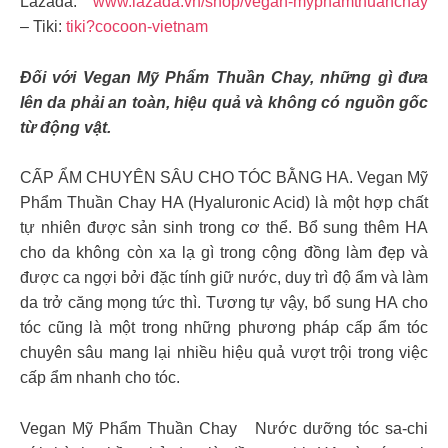
Lazada:
www.lazada.vn/shop/vegan-myphamthuanchay
– Tiki:
tiki?cocoon-vietnam
Đối với Vegan Mỹ Phẩm Thuần Chay, những gì đưa
lên da phải an toàn, hiệu quả và không có nguồn gốc
từ động vật.
CẤP ẨM CHUYÊN SÂU CHO TÓC BẰNG HA. Vegan Mỹ
Phẩm Thuần Chay HA (Hyaluronic Acid) là một hợp chất
tự nhiên được sản sinh trong cơ thể. Bổ sung thêm HA
cho da không còn xa lạ gì trong cộng đồng làm đẹp và
được ca ngợi bởi đặc tính giữ nước, duy trì độ ẩm và làm
da trở căng mọng tức thì. Tương tự vậy, bổ sung HA cho
tóc cũng là một trong những phương pháp cấp ẩm tóc
chuyên sâu mang lại nhiều hiệu quả vượt trội trong việc
cấp ẩm nhanh cho tóc.
Vegan Mỹ Phẩm Thuần Chay Nước dưỡng tóc sa-chi