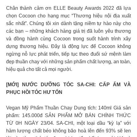
Chân thành cảm ơn ELLE Beauty Awards 2022 đã lựa
chọn Cocoon cho hạng mục “Thương hiệu nội địa xuất
sắc nhất”. Chúng tôi xin dành tặng niềm tự hào này cho
các bạn – những khách hàng giá trị đã luôn yêu thương
và đồng hành cùng Cocoon trong suốt hành trình xây
dựng thương hiệu. Đây là động lực để Cocoon không
ngừng nỗ lực phát triển, tiếp tục theo đuổi sứ mệnh làm
đẹp thuần chay với những sản phẩm chất lượng, an toàn,
hiệu quả cho tất cả mọi người.
[MỚI] NƯỚC DƯỠNG TÓC SA-CHI: CẤP ẨM VÀ
PHỤC HỒI TÓC HƯ TỔN
Vegan Mỹ Phẩm Thuần Chay Dung tích: 140ml Giá sản
phẩm: 145.000đ SẢN PHẨM MỞ BÁN CHÍNH THỨC
TỪ 0H NGÀY 23/04. SA-CHI, một loại dầu “kỳ lạ” với
hàm lượng chất béo không bão hoà lên đến 93% sẽ len