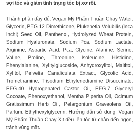
sợi tóc và giảm tình trạng tóc bị xơ rối.
Thành phần đầy đủ: Vegan Mỹ Phẩm Thuần Chay Water,
Glycerin, PEG-12 Dimethicone, Plukenetia Volubilis (Inca
Inchi) Seed Oil, Panthenol, Hydrolyzed Wheat Protein,
Sodium Hyaluronate, Sodium Pca, Sodium Lactate,
Arginine, Aspartic Acid, Pca, Glycine, Alanine, Serine,
Valine, Proline, Threonine, Isoleucine, Histidine,
Phenylalanine, Xylitylglucoside, Anhydroxylitol, Maltitol,
Xylitol, Pelvetia Canaliculata Extract, Glycolic Acid,
Tromethamine, Trisodium Ethylenediamine Disuccinate,
PEG-40 Hydrogenated Castor Oil, PEG-7 Glyceryl
Cocoate, Phenoxyethanol, Mentha Piperita Oil, Ocimum
Gratissimum Herb Oil, Pelargonium Graveolens Oil,
Parfum, Ethylhexylglycerin. Hướng dẫn sử dụng: Vegan
Mỹ Phẩm Thuần Chay Xịt đều lên tóc từ chân đến ngọn,
tránh vùng mắt.