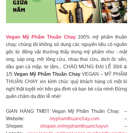
Vegan Mỹ Phẩm Thuần Chay
100% mỹ phẩm thuần
chay: chúng tôi không sử dụng các nguyên liệu có nguồn
gốc từ động vật thường thấy trong mỹ phẩm như : mật
ong, sáp ong, mỡ lông cừu, nhau thai cừu, dịch ốc sên,
dầu gan cá mập, tơ tằm,.. CHÀO MỪNG ĐẠI LỄ 30/4 &
1/5
Vegan Mỹ Phẩm Thuần Chay
VEGAN – MỸ PHẨM
THUẦN CHAY xin kính chúc quý khách hàng có một kì
nghỉ thật tuyệt vời bên gia đình và bạn bè của mình Đừng
quên chăm da đón lễ nhé!
GIAN HÀNG TMĐT Vegan Mỹ Phẩm Thuần Chay: –
Website:
myphamthuanchay.com
–
Shopee:
shopee.vn/myphamthuanchayvn
–