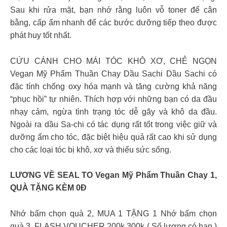
Sau khi rửa mặt, bạn nhớ rằng luôn vỗ toner để cân
bằng, cấp ẩm nhanh để các bước dưỡng tiếp theo được
phát huy tốt nhất.
CỨU CÁNH CHO MÁI TÓC KHÔ XƠ, CHẺ NGỌN
Vegan Mỹ Phẩm Thuần Chay Dầu Sachi Dầu Sachi có
đặc tính chống oxy hóa mạnh và tăng cường khả năng
“phục hồi” tự nhiên. Thích hợp với những bạn có da đầu
nhạy cảm, ngừa tình trạng tóc dễ gãy và khô da đầu.
Ngoài ra dầu Sa-chi có tác dụng rất tốt trong việc giữ và
dưỡng ẩm cho tóc, đặc biệt hiệu quả rất cao khi sử dụng
cho các loại tóc bị khô, xơ và thiếu sức sống.
LƯƠNG VỀ SEAL TO Vegan Mỹ Phẩm Thuần Chay 1,
QUÀ TẶNG KÈM 0Đ
Nhớ bấm chọn quà 2, MUA 1 TẶNG 1 Nhớ bấm chọn
quà 3, FLASH VOUCHER 200k 300k ( Số lượng có hạn )