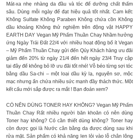
Mát-xa nhẹ nhàng da đầu và tóc để dưỡng chất thấm
sâu. Dùng mỗi ngày để đạt hiệu quả tốt nhất. Cam kết:
Không Sulfate Không Paraben Không chứa cồn Không
dầu khoáng Không thử nghiệm trên động vật HAPPY
EARTH DAY Vegan Mỹ Phẩm Thuần Chay Nhầm hưởng
ứng Ngày Trái Đất 22/4 với nhiều hoạt động bổ ít Vegan
– Mỹ Phẩm Thuần Chay gửi đến Qúy Khách hàng ưu đãi
giảm đến 20% từ ngày 21/4 đến hết ngày 23/4 Truy cập
tại đây để không bỏ lỡ ưu đãi tốt nhé! Vỗ béo từng sợi tóc
bằng dầu Sa-chi – một loại dầu kỳ lạ, nguyên sơ, mộc
mạc nhưng ẩn chứa nhiều sức mạnh đầy thách thức. Một
kết cấu mới sắp được ra mắt ! Bạn đoán xem?
CÓ NÊN DÙNG TONER HAY KHÔNG? Vegan Mỹ Phẩm
Thuần Chay Rất nhiều người băn khoăn có nên dùng
Toner hay không? Có cần thiết dùng không? Toner hay
còn được gọi là Nước cân bằng da được dùng sau khi
rửa mặt. Sản phẩm có khả năng len lỏi vào lỗ chân lông