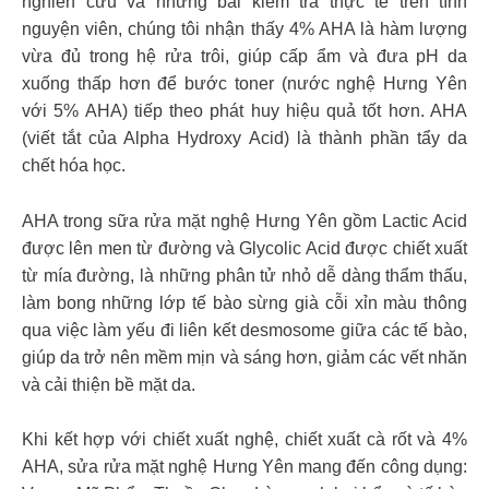
nghiên cứu và những bài kiểm tra thực tế trên tình
nguyện viên, chúng tôi nhận thấy 4% AHA là hàm lượng
vừa đủ trong hệ rửa trôi, giúp cấp ẩm và đưa pH da
xuống thấp hơn để bước toner (nước nghệ Hưng Yên
với 5% AHA) tiếp theo phát huy hiệu quả tốt hơn. AHA
(viết tắt của Alpha Hydroxy Acid) là thành phần tẩy da
chết hóa học.
AHA trong sữa rửa mặt nghệ Hưng Yên gồm Lactic Acid
được lên men từ đường và Glycolic Acid được chiết xuất
từ mía đường, là những phân tử nhỏ dễ dàng thẩm thấu,
làm bong những lớp tế bào sừng già cỗi xỉn màu thông
qua việc làm yếu đi liên kết desmosome giữa các tế bào,
giúp da trở nên mềm mịn và sáng hơn, giảm các vết nhăn
và cải thiện bề mặt da.
Khi kết hợp với chiết xuất nghệ, chiết xuất cà rốt và 4%
AHA, sửa rửa mặt nghệ Hưng Yên mang đến công dụng: