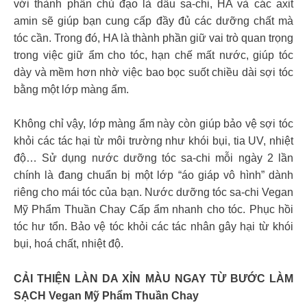
với thành phần chủ đạo là dầu sa-chi, HA và các axit
amin sẽ giúp bạn cung cấp đầy đủ các dưỡng chất mà
tóc cần. Trong đó, HA là thành phần giữ vai trò quan trọng
trong việc giữ ẩm cho tóc, hạn chế mất nước, giúp tóc
dày và mềm hơn nhờ việc bao bọc suốt chiều dài sợi tóc
bằng một lớp màng ẩm.
Không chỉ vậy, lớp màng ẩm này còn giúp bảo vệ sợi tóc
khỏi các tác hại từ môi trường như khói bụi, tia UV, nhiệt
độ… Sử dụng nước dưỡng tóc sa-chi mỗi ngày 2 lần
chính là đang chuẩn bị một lớp “áo giáp vô hình” dành
riêng cho mái tóc của bạn. Nước dưỡng tóc sa-chi Vegan
Mỹ Phẩm Thuần Chay Cấp ẩm nhanh cho tóc. Phục hồi
tóc hư tổn. Bảo vệ tóc khỏi các tác nhân gây hại từ khói
bụi, hoá chất, nhiệt độ.
CẢI THIỆN LÀN DA XỈN MÀU NGAY TỪ BƯỚC LÀM
SẠCH Vegan Mỹ Phẩm Thuần Chay