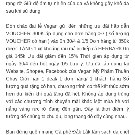
rạng rỡ Giữ độ ẩm tự nhiên của da và không gây khô da
sau khi sử dụng
Đón chào đại lễ Vegan gửi đến những ưu đãi hấp dẫn
VOUCHER 300K áp dụng cho đơn hàng 0Đ ( số lượng
VOUCHER có hạn ) vào 0h 30/4 & 1/5 Đơn hàng từ 350k
được TẶNG 1 xịt khoáng rau má & diếp cá HERBARIO trị
giá 145k Ưu đãi giảm đến 15% Thời gian áp dụng từ
ngày 30/4 đến hết ngày 1/5 Lưu ý: Ưu đãi áp dụng tại
Website, Shopee, Facebook của Vegan Mỹ Phẩm Thuần
Chay Giới hạn 1 deal/ 1 đơn hàng/ 1 khách hàng Số
lượng quà tặng có hạn, chương trình có thể kết thúc sớm
hơn dự kiến khi quà tặng đã hết. Không áp dụng trùng
với các chương trình khuyến mãi khác Một mùa hè với
nắng vàng rực rỡ đang đến gần. Đây là thời điểm lý
tưởng để chúng ta chu du, lang thang đó đây cùng nhau.
Bạn đừng quên mang Cà phê Đắk Lắk làm sạch da chết