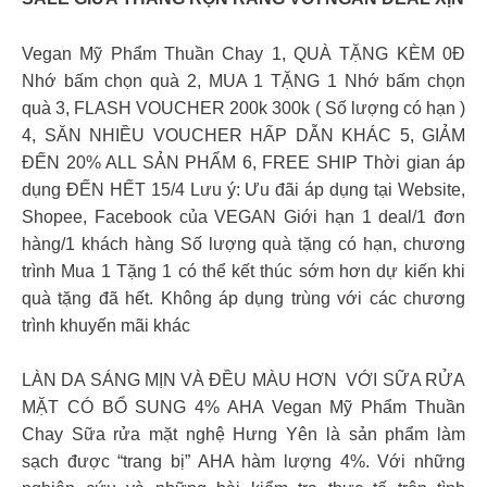
Vegan Mỹ Phẩm Thuần Chay 1, QUÀ TẶNG KÈM 0Đ
Nhớ bấm chọn quà 2, MUA 1 TẶNG 1 Nhớ bấm chọn
quà 3, FLASH VOUCHER 200k 300k ( Số lượng có hạn )
4, SĂN NHIỀU VOUCHER HẤP DẪN KHÁC 5, GIẢM
ĐẾN 20% ALL SẢN PHẨM 6, FREE SHIP Thời gian áp
dụng ĐẾN HẾT 15/4 Lưu ý: Ưu đãi áp dụng tại Website,
Shopee, Facebook của VEGAN Giới hạn 1 deal/1 đơn
hàng/1 khách hàng Số lượng quà tặng có hạn, chương
trình Mua 1 Tặng 1 có thể kết thúc sớm hơn dự kiến khi
quà tặng đã hết. Không áp dụng trùng với các chương
trình khuyến mãi khác
LÀN DA SÁNG MỊN VÀ ĐỀU MÀU HƠN VỚI SỮA RỬA
MẶT CÓ BỔ SUNG 4% AHA Vegan Mỹ Phẩm Thuần
Chay Sữa rửa mặt nghệ Hưng Yên là sản phẩm làm
sạch được “trang bị” AHA hàm lượng 4%. Với những