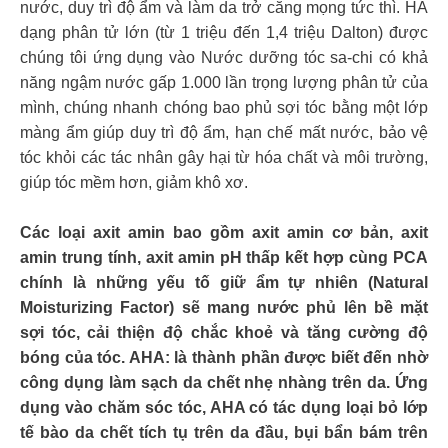
nước, duy trì độ ẩm và làm da trở căng mọng tức thì. HA
dạng phân tử lớn (từ 1 triệu đến 1,4 triệu Dalton) được
chúng tôi ứng dụng vào Nước dưỡng tóc sa-chi có khả
năng ngậm nước gấp 1.000 lần trọng lượng phân tử của
mình, chúng nhanh chóng bao phủ sợi tóc bằng một lớp
màng ẩm giúp duy trì độ ẩm, hạn chế mất nước, bảo vệ
tóc khỏi các tác nhân gây hại từ hóa chất và môi trường,
giúp tóc mềm hơn, giảm khô xơ.
Các loại axit amin bao gồm axit amin cơ bản, axit
amin trung tính, axit amin pH thấp kết hợp cùng PCA
chính là những yếu tố giữ ẩm tự nhiên (Natural
Moisturizing Factor) sẽ mang nước phủ lên bề mặt
sợi tóc, cải thiện độ chắc khoẻ và tăng cường độ
bóng của tóc. AHA: là thành phần được biết đến nhờ
công dụng làm sạch da chết nhẹ nhàng trên da. Ứng
dụng vào chăm sóc tóc, AHA có tác dụng loại bỏ lớp
tế bào da chết tích tụ trên da đầu, bụi bẩn bám trên