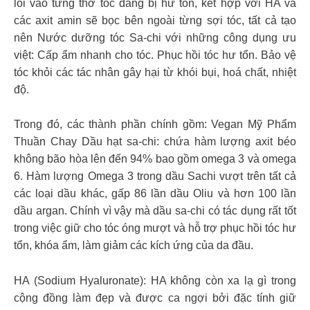
lỏi vào từng thớ tóc đang bị hư tổn, kết hợp với HA và
các axit amin sẽ bọc bên ngoài từng sợi tóc, tất cả tạo
nên Nước dưỡng tóc Sa-chi với những công dụng ưu
việt: Cấp ẩm nhanh cho tóc. Phục hồi tóc hư tổn. Bảo vệ
tóc khỏi các tác nhân gây hại từ khói bụi, hoá chất, nhiệt
độ.
Trong đó, các thành phần chính gồm: Vegan Mỹ Phẩm
Thuần Chay Dầu hạt sa-chi: chứa hàm lượng axit béo
không bão hòa lên đến 94% bao gồm omega 3 và omega
6. Hàm lượng Omega 3 trong dầu Sachi vượt trên tất cả
các loại dầu khác, gấp 86 lần dầu Oliu và hơn 100 lần
dầu argan. Chính vì vậy mà dầu sa-chi có tác dụng rất tốt
trong việc giữ cho tóc óng mượt và hỗ trợ phục hồi tóc hư
tổn, khóa ẩm, làm giảm các kích ứng của da đầu.
HA (Sodium Hyaluronate): HA không còn xa lạ gì trong
cộng đồng làm đẹp và được ca ngợi bởi đặc tính giữ