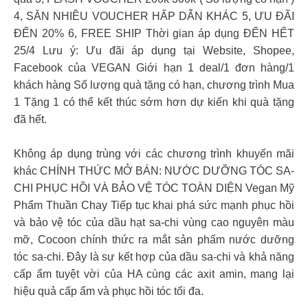
4, SĂN NHIỀU VOUCHER HẤP DẪN KHÁC 5, ƯU ĐÃI
ĐẾN 20% 6, FREE SHIP Thời gian áp dụng ĐẾN HẾT
25/4 Lưu ý: Ưu đãi áp dụng tại Website, Shopee,
Facebook của VEGAN Giới hạn 1 deal/1 đơn hàng/1
khách hàng Số lượng quà tặng có hạn, chương trình Mua
1 Tặng 1 có thể kết thúc sớm hơn dự kiến khi quà tặng
đã hết.
Không áp dụng trùng với các chương trình khuyến mãi
khác CHÍNH THỨC MỞ BÁN: NƯỚC DƯỠNG TÓC SA-
CHI PHỤC HỒI VÀ BẢO VỆ TÓC TOÀN DIỆN Vegan Mỹ
Phẩm Thuần Chay Tiếp tục khai phá sức mạnh phục hồi
và bảo vệ tóc của dầu hạt sa-chi vùng cao nguyên màu
mỡ, Cocoon chính thức ra mắt sản phẩm nước dưỡng
tóc sa-chi. Đây là sự kết hợp của dầu sa-chi và khả năng
cấp ẩm tuyệt vời của HA cùng các axit amin, mang lại
hiệu quả cấp ẩm và phục hồi tóc tối đa.