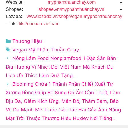
Website:
myphamthuanchay.com
–
Shopee:
shopee.vn/myphamthuanchayvn
–
Lazada:
www.lazada.vn/shop/vegan-myphamthuanchay
– Tiki:
tiki?cocoon-vietnam
Danh
Thương Hiệu
mục
Thẻ
Vegan Mỹ Phẩm Thuần Chay
Nông Lâm Food Nonglamfood 1 Đặc Sản Bản
Địa Hương Vị Nhiệt Đới Việt Nam Mà Khách Du
Lịch Ưa Thích Làm Quà Tặng.
Blooming Chứa 1 Thành Phần Chiết Xuất Từ
Xương Rồng Giúp Bổ Sung Độ Ẩm Cần Thiết, Làm
Dịu Da, Giảm Kích Ứng, Mẩn Đỏ, Thâm Sạm, Bảo
Vệ Da Mạnh Mẽ Trước Các Tác Hại Của Ánh Nắng
Mặt Trời Thuộc Thương Hiệu Huxley Nổi Tiếng .