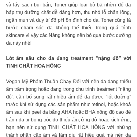
và lấy sạch bụi bẩn, Toner giúp loại bỏ bã nhờn để da
hấp thụ dưỡng chất dễ dàng hơn, thu nhỏ lỗ chân lông,
ngăn mụn và duy trì độ pH ổn định cho da. Toner cũng là
bước chăm sóc da không thể thiếu trong quá trình
skincare vì vậy các Nàng không nên bỏ qua bước dưỡng
da này nhé!
Lót ẩm sâu cho đa đang treatment “nặng đô” với
TINH CHẤT HOA HỒNG
Vegan Mỹ Phẩm Thuần Chay Đối với nền da đang thiếu
ẩm trầm trọng hoặc đang trong chu trình treatment “nặng
đô”, cần bổ sung rất nhiều ẩm để da được “lót đường”
trước khi sử dụng các sản phẩm như retinol, hoặc khoá
ẩm sau khi peel da bằng AHA hoặc BHA nồng độ cao để
tránh da bị bong tróc do thiếu ẩm, ửng đỏ hoặc kích ứng,
bạn nên sử dụng TINH CHẤT HOA HỒNG với những
thành phần cấp ẩm và làm dịu rất hiệu quả mà nền da