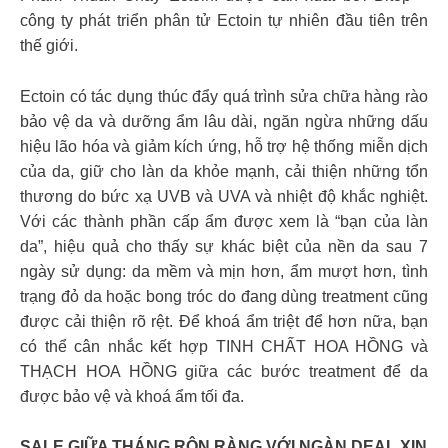
công ty phát triển phân tử Ectoin tự nhiên đầu tiên trên
thế giới.
Ectoin có tác dụng thúc đẩy quá trình sửa chữa hàng rào
bảo vệ da và dưỡng ẩm lâu dài, ngăn ngừa những dấu
hiệu lão hóa và giảm kích ứng, hỗ trợ hệ thống miễn dịch
của da, giữ cho làn da khỏe mạnh, cải thiện những tổn
thương do bức xạ UVB và UVA và nhiệt độ khắc nghiệt.
Với các thành phần cấp ẩm được xem là “bạn của làn
da”, hiệu quả cho thấy sự khác biệt của nền da sau 7
ngày sử dụng: da mềm và mịn hơn, ẩm mượt hơn, tình
trạng đỏ da hoặc bong tróc do đang dùng treatment cũng
được cải thiện rõ rệt. Để khoá ẩm triệt để hơn nữa, bạn
có thể cân nhắc kết hợp TINH CHẤT HOA HỒNG và
THẠCH HOA HỒNG giữa các bước treatment để da
được bảo vệ và khoá ẩm tối đa.
SALE GIỮA THÁNG RỘN RÀNG VỚI NGÀN DEAL XỊN