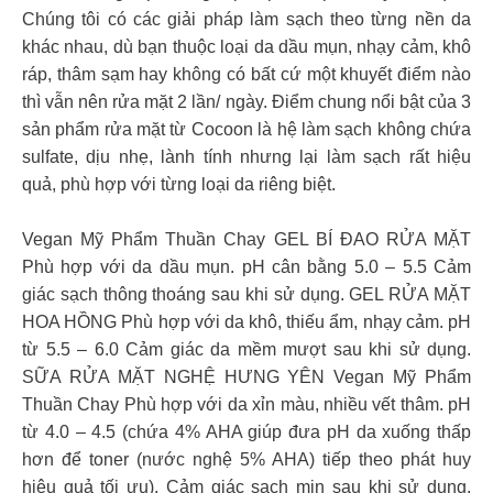
Chúng tôi có các giải pháp làm sạch theo từng nền da
khác nhau, dù bạn thuộc loại da dầu mụn, nhạy cảm, khô
ráp, thâm sạm hay không có bất cứ một khuyết điểm nào
thì vẫn nên rửa mặt 2 lần/ ngày. Điểm chung nổi bật của 3
sản phẩm rửa mặt từ Cocoon là hệ làm sạch không chứa
sulfate, dịu nhẹ, lành tính nhưng lại làm sạch rất hiệu
quả, phù hợp với từng loại da riêng biệt.
Vegan Mỹ Phẩm Thuần Chay GEL BÍ ĐAO RỬA MẶT
Phù hợp với da dầu mụn. pH cân bằng 5.0 – 5.5 Cảm
giác sạch thông thoáng sau khi sử dụng. GEL RỬA MẶT
HOA HỒNG Phù hợp với da khô, thiếu ẩm, nhạy cảm. pH
từ 5.5 – 6.0 Cảm giác da mềm mượt sau khi sử dụng.
SỮA RỬA MẶT NGHỆ HƯNG YÊN Vegan Mỹ Phẩm
Thuần Chay Phù hợp với da xỉn màu, nhiều vết thâm. pH
từ 4.0 – 4.5 (chứa 4% AHA giúp đưa pH da xuống thấp
hơn để toner (nước nghệ 5% AHA) tiếp theo phát huy
hiệu quả tối ưu). Cảm giác sạch mịn sau khi sử dụng.