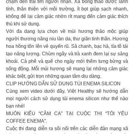
chạm đến trái tim người nhận. Xà bông thảo dược lành
tính, thân thiện với môi trường, ít bọt giúp sạch nhanh,
không để lại cảm giác nhờn rít mang đến cảm giác thích
thú khi sử dụng.
Với đa dạng lựa chọn về mùi hương thảo mộc giúp
người thương nâng niu làn da, thư giãn tinh thần. Hương
hoa hồng tôn lên vẻ quyến rũ. Sả chanh, bạc hà, tía tô tái
tạo năng lượng. Chùm ngây và trà xanh đem lại sự sảng
khoái. Cà phê và quế cho ngày mới thêm tưng bừng và
sống động. Mỗi mùi hương sẽ mang lại những cảm giác
khác biệt, gửi trọn những quan tâm dịu dàng.
CLIP HƯỚNG DẪN SỬ DỤNG TÚI ENEMA SILICON
Cùng xem video dưới đây, Việt Healthy sẽ hướng dẫn
mọi người cách sử dụng túi enema silicon như thế nào
bạn nhé!
MUÔN KIỂU “CẦM CA” TẠI CUỘC THI “TÔI YÊU
COFFEE ENEMA”.
Cuộc thi đang diễn ra sôi nổi trên các diễn đàn mạng xã