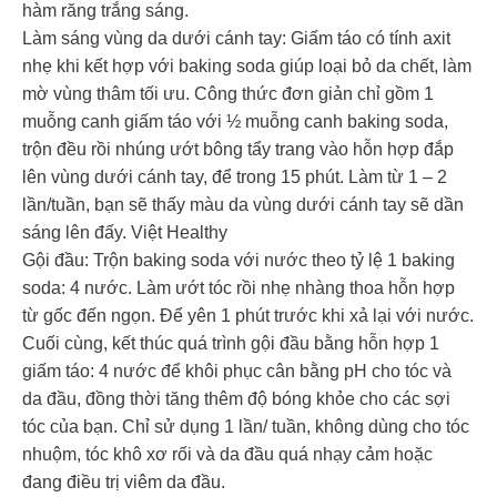
hàm răng trắng sáng.
Làm sáng vùng da dưới cánh tay: Giấm táo có tính axit
nhẹ khi kết hợp với baking soda giúp loại bỏ da chết, làm
mờ vùng thâm tối ưu. Công thức đơn giản chỉ gồm 1
muỗng canh giấm táo với ½ muỗng canh baking soda,
trộn đều rồi nhúng ướt bông tẩy trang vào hỗn hợp đắp
lên vùng dưới cánh tay, để trong 15 phút. Làm từ 1 – 2
lần/tuần, bạn sẽ thấy màu da vùng dưới cánh tay sẽ dần
sáng lên đấy. Việt Healthy
Gội đầu: Trộn baking soda với nước theo tỷ lệ 1 baking
soda: 4 nước. Làm ướt tóc rồi nhẹ nhàng thoa hỗn hợp
từ gốc đến ngọn. Để yên 1 phút trước khi xả lại với nước.
Cuối cùng, kết thúc quá trình gội đầu bằng hỗn hợp 1
giấm táo: 4 nước để khôi phục cân bằng pH cho tóc và
da đầu, đồng thời tăng thêm độ bóng khỏe cho các sợi
tóc của bạn. Chỉ sử dụng 1 lần/ tuần, không dùng cho tóc
nhuộm, tóc khô xơ rối và da đầu quá nhạy cảm hoặc
đang điều trị viêm da đầu.