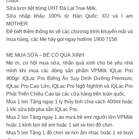
chuối.
Sữa tươi tiệt trùng UHT Đà Lạt True Milk.
Sữa nhập khẩu 100% từ Hàn Quốc: XO và I am
MOTHER
Để biết thêm thông tin về các chương trình khuyến mãi và
mua hàng, các Mẹ hãy gọi ngay hotline 1900 7158
MẸ MUA SỮA – BÉ CÓ QUÀ XINH
Mẹ ơi, cơ hội mua sữa, nhận quà xinh cho bé yêu nhà
mình khi mua các dòng sản phẩm VPMilk IQLac Pro
900gr: IQLac Pro Biếng Ăn Suy Dinh Dưỡng Premium,
IQLac Pro Cao Lớn, IQLac Pro Ngộ Nghĩnh và IQLac Pro
Phát Triển Chiều Cao tại các cửa hàng trên toàn quốc.
Mua 1 lon Tặng ngay 1 ly thủy tinh chia vạch 400ml hoặc
1 lốc sữa bột pha sẵn IQLac Pro.
Mua 2 lon Tặng ngay 1 áo mưa trẻ em/ người lớn VPMilk
hoặc 1 kính bơi trẻ em hoặc 1 set xe hơi đồ chơi.
Mua 5 lon Tặng 1 đồ chơi xe hơi âm nhạc hoặc 1 xe buýt