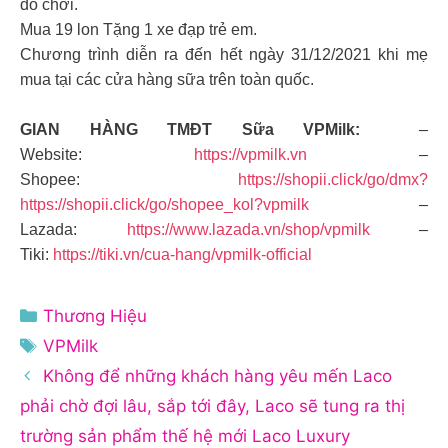
đồ chơi.
Mua 19 lon Tặng 1 xe đạp trẻ em.
Chương trình diễn ra đến hết ngày 31/12/2021 khi mẹ
mua tại các cửa hàng sữa trên toàn quốc.
GIAN HÀNG TMĐT Sữa VPMilk:
–
Website:
https://vpmilk.vn
–
Shopee:
https://shopii.click/go/dmx?
https://shopii.click/go/shopee_kol?vpmilk
–
Lazada:
https://www.lazada.vn/shop/vpmilk
–
Tiki:
https://tiki.vn/cua-hang/vpmilk-official
Danh
Thương Hiệu
mục
Thẻ
VPMilk
Không để những khách hàng yêu mến Laco
phải chờ đợi lâu, sắp tới đây, Laco sẽ tung ra thị
trường sản phẩm thế hệ mới Laco Luxury