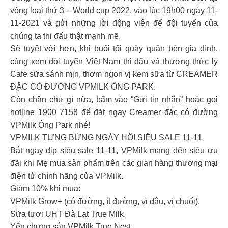
vòng loại thứ 3 – World cup 2022, vào lúc 19h00 ngày 11-
11-2021 và gửi những lời động viên để đội tuyển của
chúng ta thi đấu thật mạnh mẽ.
Sẽ tuyệt vời hơn, khi buổi tối quây quần bên gia đình,
cùng xem đội tuyển Việt Nam thi đấu và thưởng thức ly
Cafe sữa sánh mịn, thơm ngon vị kem sữa từ CREAMER
ĐẶC CÓ ĐƯỜNG VPMILK ÔNG PARK.
Còn chần chừ gì nữa, bấm vào “Gửi tin nhắn” hoặc gọi
hotline 1900 7158 để đặt ngay Creamer đặc có đường
VPMilk Ông Park nhé!
VPMILK TƯNG BỪNG NGÀY HỘI SIÊU SALE 11-11
Bắt ngay dịp siêu sale 11-11, VPMilk mang đến siêu ưu
đãi khi Mẹ mua sản phẩm trên các gian hàng thương mại
điện tử chính hãng của VPMilk.
Giảm 10% khi mua:
VPMilk Grow+ (có đường, ít đường, vị dâu, vị chuối).
Sữa tươi UHT Đà Lạt True Milk.
Yến chưng sẵn VPMilk True Nest.