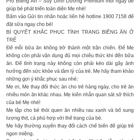
Pro Biếng Ăn – Suy Dinh Dưỡng Premium mỗi ngày để
giúp bé phát triển toàn diện Mẹ nhé!
Bấm vào Gửi tin nhắn hoặc liên hệ hotline 1900 7158 để
đặt sữa ngay cho bé!
BÍ QUYẾT KHẮC PHỤC TÌNH TRẠNG BIẾNG ĂN Ở
TRẺ
Để mỗi bữa ăn không trở thành một trận chiến. Để Mẹ
không còn phải vận dụng đủ mọi chiêu thức khi đến bữa
ăn. Để tình trạng này không còn phải kéo dài gây ảnh
hưởng đến sức khỏe và tâm lý của trẻ. Mẹ hãy tham khảo
những gợi ý khắc phục sau nhé:
Mẹ ơi, Mẹ thay đổi thức ăn cho trẻ hàng ngày, cho trẻ ăn
nhiều món ăn khác nhau. Mẹ kiên nhẫn quan sát sở thích
của bé Mẹ nhé!
Mẹ tập cho bé thói quen ăn nhiều rau xanh và bổ sung
lượng thịt, cá phù hợp với thể trạng của bé.
Mẹ hãy thường xuyên thay đổi cách chế biến để giúp trẻ
ngon miệng.