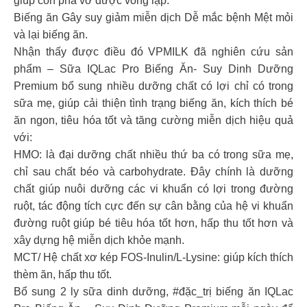
giúp con phá vỡ được vòng lặp:
Biếng ăn Gây suy giảm miễn dịch Dễ mắc bệnh Mệt mỏi
và lại biếng ăn.
Nhận thấy được điều đó VPMILK đã nghiên cứu sản
phẩm – Sữa IQLac Pro Biếng Ăn- Suy Dinh Dưỡng
Premium bổ sung nhiều dưỡng chất có lợi chỉ có trong
sữa mẹ, giúp cải thiện tình trạng biếng ăn, kích thích bé
ăn ngon, tiêu hóa tốt và tăng cường miễn dịch hiệu quả
với:
HMO: là đại dưỡng chất nhiều thứ ba có trong sữa mẹ,
chỉ sau chất béo và carbohydrate. Đây chính là dưỡng
chất giúp nuôi dưỡng các vi khuẩn có lợi trong đường
ruột, tác động tích cực đến sự cân bằng của hệ vi khuẩn
đường ruột giúp bé tiêu hóa tốt hơn, hấp thu tốt hơn và
xây dựng hệ miễn dịch khỏe mạnh.
MCT/ Hệ chất xơ kép FOS-Inulin/L-Lysine: giúp kích thích
thèm ăn, hấp thu tốt.
Bổ sung 2 ly sữa dinh dưỡng, #đặc_trị biếng ăn IQLac