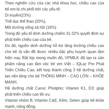
Theo nghiên cứu của các nhà khoa học, chiều cao của
trẻ em bị chi phối bởi các yếu tố:
Di truyền(23%)
Thể dục thể thao (20%),
Môi trường sống xã hội (16%)
Trong đó yếu tố dinh dưỡng chiếm 31-32% quyết định sự
phát triển chiều cao của trẻ.
Do đó, nguồn dinh dưỡng hỗ trợ tăng trưởng chiều cao
cho trẻ là vấn đề được nhiều bậc phụ huynh quan tâm
hiện nay. Bắt kịp mong muốn đó, VPMILK đã tạo ra sản
phẩm nâng cao tầm vóc trẻ em Việt – IQLac Pro Phát
Triển Chiều Cao, kết hợp thành công 3 hệ dưỡng chất,
tạo nền tảng cho bé THÔNG MINH – CAO LỚN – KHỎE
MẠNH.
Hệ dưỡng chất Canxi; Photpho; Vitamin K1, D3: giúp
phát triển chiều cao tối ưu.
Vitamin nhóm B, Vitamin C&E, Kẽm, Selen: giúp trẻ khỏe
mạnh, năng động.