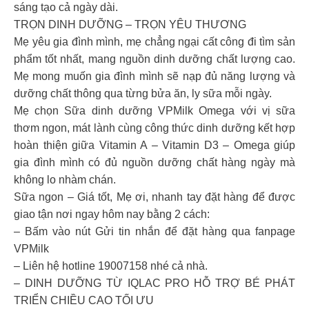
sáng tạo cả ngày dài.
TRỌN DINH DƯỠNG – TRỌN YÊU THƯƠNG
Mẹ yêu gia đình mình, mẹ chẳng ngại cất công đi tìm sản
phẩm tốt nhất, mang nguồn dinh dưỡng chất lượng cao.
Mẹ mong muốn gia đình mình sẽ nạp đủ năng lượng và
dưỡng chất thông qua từng bửa ăn, ly sữa mỗi ngày.
Mẹ chọn Sữa dinh dưỡng VPMilk Omega với vị sữa
thơm ngon, mát lành cùng công thức dinh dưỡng kết hợp
hoàn thiện giữa Vitamin A – Vitamin D3 – Omega giúp
gia đình mình có đủ nguồn dưỡng chất hàng ngày mà
không lo nhàm chán.
Sữa ngon – Giá tốt, Mẹ ơi, nhanh tay đặt hàng để được
giao tận nơi ngay hôm nay bằng 2 cách:
– Bấm vào nút Gửi tin nhắn để đặt hàng qua fanpage
VPMilk
– Liên hệ hotline 19007158 nhé cả nhà.
– DINH DƯỠNG TỪ IQLAC PRO HỖ TRỢ BÉ PHÁT
TRIỂN CHIỀU CAO TỐI ƯU