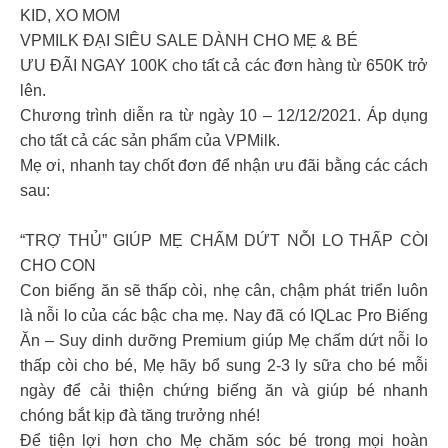
KID, XO MOM
VPMILK ĐẠI SIÊU SALE DÀNH CHO MẸ & BÉ
ƯU ĐÃI NGAY 100K cho tất cả các đơn hàng từ 650K trở
lên.
Chương trình diễn ra từ ngày 10 – 12/12/2021. Áp dụng
cho tất cả các sản phẩm của VPMilk.
Mẹ ơi, nhanh tay chốt đơn để nhận ưu đãi bằng các cách
sau:
“TRỢ THỦ” GIÚP MẸ CHẤM DỨT NỖI LO THẤP CÒI
CHO CON
Con biếng ăn sẽ thấp còi, nhẹ cân, chậm phát triển luôn
là nỗi lo của các bậc cha mẹ. Nay đã có IQLac Pro Biếng
Ăn – Suy dinh dưỡng Premium giúp Mẹ chấm dứt nỗi lo
thấp còi cho bé, Mẹ hãy bổ sung 2-3 ly sữa cho bé mỗi
ngày để cải thiện chứng biếng ăn và giúp bé nhanh
chóng bắt kịp đà tăng trưởng nhé!
Để tiện lợi hơn cho Mẹ chăm sóc bé trong mọi hoàn