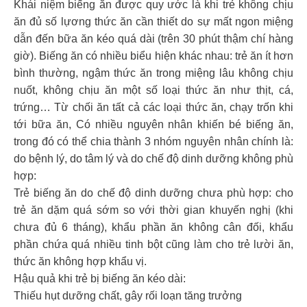
Khái niệm biếng ăn được quy ước là khi trẻ không chịu
ăn đủ số lựơng thức ăn cần thiết do sự mất ngon miệng
dẫn đến bữa ăn kéo quá dài (trên 30 phút thậm chí hàng
giờ). Biếng ăn có nhiều biểu hiện khác nhau: trẻ ăn ít hơn
bình thường, ngậm thức ăn trong miệng lâu không chịu
nuốt, không chịu ăn một số loại thức ăn như thịt, cá,
trứng… Từ chối ăn tất cả các loại thức ăn, chạy trốn khi
tới bữa ăn, Có nhiều nguyên nhân khiến bé biếng ăn,
trong đó có thể chia thành 3 nhóm nguyên nhân chính là:
do bệnh lý, do tâm lý và do chế độ dinh dưỡng không phù
hợp:
Trẻ biếng ăn do chế độ dinh dưỡng chưa phù hợp: cho
trẻ ăn dặm quá sớm so với thời gian khuyến nghị (khi
chưa đủ 6 tháng), khẩu phần ăn không cân đối, khẩu
phần chứa quá nhiều tinh bột cũng làm cho trẻ lười ăn,
thức ăn không hợp khẩu vị.
Hậu quả khi trẻ bị biếng ăn kéo dài:
Thiếu hụt dưỡng chất, gây rối loạn tăng trưởng