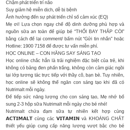
Chậm phát triển trí não
Suy giảm hệ miễn dịch, dễ bị bệnh
Ảnh hưởng đến sự phát triển chỉ số cảm xúc (EQ)
Mẹ ơi! Lựa chọn ngay chế độ dinh dưỡng phù hợp và
nguồn sữa an toàn để giúp bé “THỔI BAY THẤP CÒI”
bằng cách để lại comment/ bấm nút “Gửi tin nhắn” hoặc
Hotline: 1900 7158 để được tư vấn miễn phí.
HỌC ONLINE – CON HĂNG SAY SÁNG TẠO
Học online chắc hẳn là trải nghiệm đặc biệt của trẻ, khi
không có bảng đen phấn trắng, không còn cảm giác ngồi
tại lớp tương tác trực tiếp với thầy cô, bạn bè. Tuy nhiên,
học online sẽ không thể ngăn con sáng tạo khi đã có
Nutrimalt mỗi ngày.
Để tiếp sức năng lượng cho con sáng tạo, Mẹ nhớ bổ
sung 2-3 hộp sữa Nutrimalt mỗi ngày cho bé nhé!
Nutrimalt chứa đạm sữa tự nhiên kết hợp cùng
𝗔𝗖𝗧𝗜𝗠𝗔𝗟𝗧 cùng các 𝗩𝗜𝗧𝗔𝗠𝗜𝗡 và KHOÁNG CHẤT
thiết yếu giúp cung cấp năng lượng vượt bậc cho bé