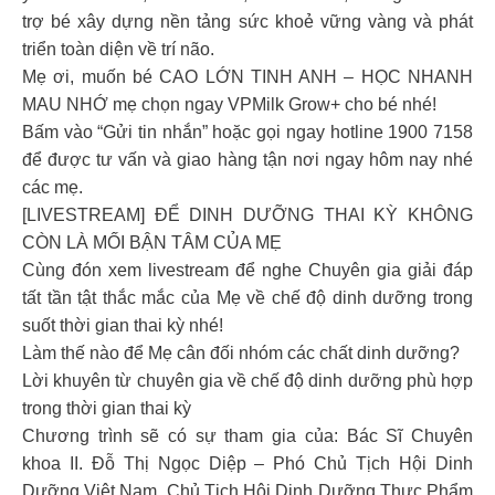
trợ bé xây dựng nền tảng sức khoẻ vững vàng và phát
triển toàn diện về trí não.
Mẹ ơi, muốn bé CAO LỚN TINH ANH – HỌC NHANH
MAU NHỚ mẹ chọn ngay VPMilk Grow+ cho bé nhé!
Bấm vào “Gửi tin nhắn” hoặc gọi ngay hotline 1900 7158
để được tư vấn và giao hàng tận nơi ngay hôm nay nhé
các mẹ.
[LIVESTREAM] ĐỂ DINH DƯỠNG THAI KỲ KHÔNG
CÒN LÀ MỐI BẬN TÂM CỦA MẸ
Cùng đón xem livestream để nghe Chuyên gia giải đáp
tất tần tật thắc mắc của Mẹ về chế độ dinh dưỡng trong
suốt thời gian thai kỳ nhé!
Làm thế nào để Mẹ cân đối nhóm các chất dinh dưỡng?
Lời khuyên từ chuyên gia về chế độ dinh dưỡng phù hợp
trong thời gian thai kỳ
Chương trình sẽ có sự tham gia của: Bác Sĩ Chuyên
khoa II. Đỗ Thị Ngọc Diệp – Phó Chủ Tịch Hội Dinh
Dưỡng Việt Nam, Chủ Tịch Hội Dinh Dưỡng Thực Phẩm