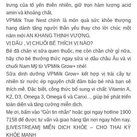
trưng của tổ yến thiên nhiên, giữ trọn hàm lượng acid
amin và khoáng chất.
VPMilk True Nest chính là món quà sức khỏe thượng
hạng dành tặng người thân yêu thay cho lời chúc một
năm mới AN KHANG THỊNH VƯỢNG.
VỊ DÂU , VỊ CHUỐI BÉ THÍCH VỊ NÀO?
Bé đã chán vị sữa quen thuộc, mẹ còn chần chờ gì nữa,
hãy cho bé thưởng thức ngay sữa vị dâu châu Âu và vị
chuối Nam Mỹ từ VPMilk Grow+ nhé!
Sữa dinh dưỡng VPMilk Grow+ kết hợp vị trái cây tự
nhiên từ nước ép nguyên chất đảm bảo bé nhà bạn sẽ
thích mê. Đặc biệt, công thức bổ sung vi chất: Vitamin A,
K2, D3, Omega 3, Omega 6 và Canxi… giúp bé phát triển
toàn diện và tăng cường miễn dịch.
Mẹ ơi, bấm vào “Gửi tin nhắn” hoặc gọi ngay hotline 1900
7158 để được tư vấn và giao hàng tận nơi ngay hôm nay.
[LIVESTREAM] MIỄN DỊCH KHỎE – CHO THAI KỲ
KHỎE MẠNH