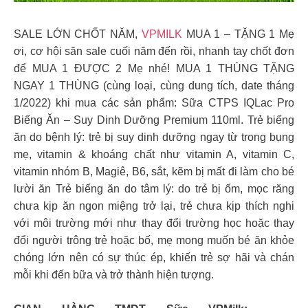
SALE LỚN CHỐT NĂM,
VPMILK
MUA 1 – TẶNG 1 Mẹ
ơi, cơ hội săn sale cuối năm đến rồi, nhanh tay chốt đơn
để MUA 1 ĐƯỢC 2 Mẹ nhé! MUA 1 THÙNG TẶNG
NGAY 1 THÙNG (cùng loại, cùng dung tích, date tháng
1/2022) khi mua các sản phẩm: Sữa CTPS IQLac Pro
Biếng Ăn – Suy Dinh Dưỡng Premium 110ml. Trẻ biếng
ăn do bệnh lý: trẻ bị suy dinh dưỡng ngay từ trong bụng
mẹ, vitamin & khoáng chất như vitamin A, vitamin C,
vitamin nhóm B, Magiê, B6, sắt, kẽm bị mất đi làm cho bé
lười ăn Trẻ biếng ăn do tâm lý: do trẻ bị ốm, mọc răng
chưa kịp ăn ngon miệng trở lại, trẻ chưa kịp thích nghi
với môi trường mới như thay đổi trường học hoặc thay
đổi người trông trẻ hoặc bố, mẹ mong muốn bé ăn khỏe
chóng lớn nên có sự thúc ép, khiến trẻ sợ hãi và chán
mỗi khi đến bữa và trở thành hiện tượng.