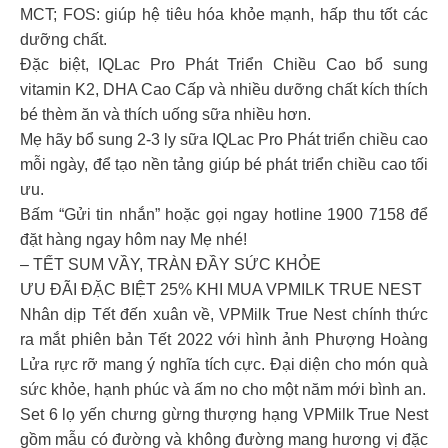
MCT; FOS: giúp hệ tiêu hóa khỏe mạnh, hấp thu tốt các
dưỡng chất.
Đặc biệt, IQLac Pro Phát Triển Chiều Cao bổ sung
vitamin K2, DHA Cao Cấp và nhiều dưỡng chất kích thích
bé thèm ăn và thích uống sữa nhiều hơn.
Mẹ hãy bổ sung 2-3 ly sữa IQLac Pro Phát triển chiều cao
mỗi ngày, để tạo nền tảng giúp bé phát triển chiều cao tối
ưu.
Bấm “Gửi tin nhắn” hoặc gọi ngay hotline 1900 7158 để
đặt hàng ngay hôm nay Mẹ nhé!
– TẾT SUM VẦY, TRÀN ĐẦY SỨC KHỎE
ƯU ĐÃI ĐẶC BIỆT 25% KHI MUA VPMILK TRUE NEST
Nhân dịp Tết đến xuân về, VPMilk True Nest chính thức
ra mắt phiên bản Tết 2022 với hình ảnh Phượng Hoàng
Lửa rực rỡ mang ý nghĩa tích cực. Đại diện cho món quà
sức khỏe, hạnh phúc và ấm no cho một năm mới bình an.
Set 6 lọ yến chưng gừng thượng hạng VPMilk True Nest
gồm mẫu có đường và không đường mang hương vị đặc