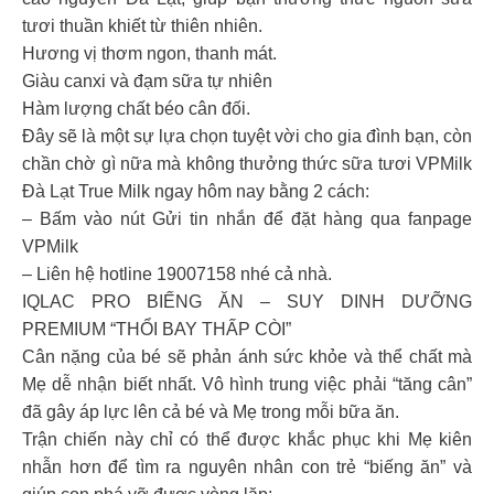
tươi thuần khiết từ thiên nhiên.
Hương vị thơm ngon, thanh mát.
Giàu canxi và đạm sữa tự nhiên
Hàm lượng chất béo cân đối.
Đây sẽ là một sự lựa chọn tuyệt vời cho gia đình bạn, còn
chần chờ gì nữa mà không thưởng thức sữa tươi VPMilk
Đà Lạt True Milk ngay hôm nay bằng 2 cách:
– Bấm vào nút Gửi tin nhắn để đặt hàng qua fanpage
VPMilk
– Liên hệ hotline 19007158 nhé cả nhà.
IQLAC PRO BIẾNG ĂN – SUY DINH DƯỠNG
PREMIUM “THỔI BAY THẤP CÒI”
Cân nặng của bé sẽ phản ánh sức khỏe và thể chất mà
Mẹ dễ nhận biết nhất. Vô hình trung việc phải “tăng cân”
đã gây áp lực lên cả bé và Mẹ trong mỗi bữa ăn.
Trận chiến này chỉ có thể được khắc phục khi Mẹ kiên
nhẫn hơn để tìm ra nguyên nhân con trẻ “biếng ăn” và