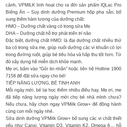
cảnh, VPMILK linh hoạt cho ra đời sản phẩm IQLac Pro
Biếng Ăn – Suy dinh dưỡng Premium hộp pha sẵn, bổ
sung thêm hàm lượng của dưỡng chất:
HMO – Dưỡng chất vàng có trong sữa Mẹ
DHA – Dưỡng chất hỗ trợ phát triển trí não
Đặc biệt, dưỡng chất HMO: là đại dưỡng chất nhiều thứ
ba có trong sữa mẹ, giúp nuôi dưỡng các vi khuẩn có lợi
trong đường ruột, giúp bé tiêu hóa và hấp thu tốt hơn. Từ
đó xây dựng hệ miễn dịch khỏe mạnh.
Mẹ ơi, bấm vào “Gửi tin nhắn” hoặc liên hệ Hotline 1900
7158 để đặt sữa ngay cho bé!
TIẾP NĂNG LƯỢNG, BÉ TINH ANH
Mỗi ngày mới, bé lại học thêm nhiều điều hay. Mẹ ơi, mẹ
đã tiếp năng lượng ngày mới cho bé nhà mình chưa?
Nếu chưa, hãy chọn ngay VPMilk Grow+ để đồng hành
cùng con mỗi ngày nhé.
Sữa dinh dưỡng VPMilk Grow+ bổ sung các vi chất thiết
yếu như Canxi, Vitamin D3, Vitamin K2, Omega 6… hỗ