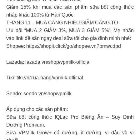
Giảm 15% khi mua các sản phẩm sữa bột công thức
nhập khẩu 100% từ Hàn Quốc:
THÁNG 11 – MUA CÀNG NHIỀU GIẢM CÀNG TO
Ưu đãi “MUA 2 GIẢM 3%, MUA 3 GIẢM 5%”, Mẹ nhấn
vào link để săn ngay deal sữa tốt cho gia đình mình nhé:
Shopee: https://shopii.click/go/shopee.vn?bmwcdpd
Lazada: lazada.vn/shop/vpmilk-official
Tiki: tiki.vn/cua-hang/vpmilk-official
Sendo: sendo.vn/shop/vpmilk
Áp dụng cho các sản phẩm:
Sữa bột công thức IQLac Pro Biếng Ăn – Suy Dinh
Dưỡng Premium.
Sữa VPMilk Grow+ có đường, ít đường, vị dâu và vị