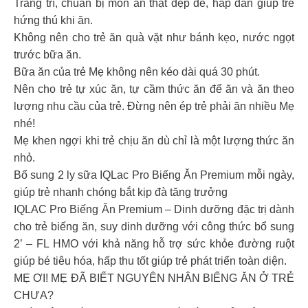
Trang trí, chuẩn bị món ăn thật đẹp đẽ, hấp dẫn giúp trẻ
hứng thú khi ăn.
Không nên cho trẻ ăn quà vặt như bánh kẹo, nước ngọt
trước bữa ăn.
Bữa ăn của trẻ Mẹ không nên kéo dài quá 30 phút.
Nên cho trẻ tự xúc ăn, tự cầm thức ăn để ăn và ăn theo
lượng nhu cầu của trẻ. Đừng nên ép trẻ phải ăn nhiều Mẹ
nhé!
Mẹ khen ngợi khi trẻ chịu ăn dù chỉ là một lượng thức ăn
nhỏ.
Bổ sung 2 ly sữa IQLac Pro Biếng Ăn Premium mỗi ngày,
giúp trẻ nhanh chóng bắt kịp đà tăng trưởng
IQLAC Pro Biếng Ăn Premium – Dinh dưỡng đặc trị dành
cho trẻ biếng ăn, suy dinh dưỡng với công thức bổ sung
2’ – FL HMO với khả năng hỗ trợ sức khỏe đường ruột
giúp bé tiêu hóa, hấp thu tốt giúp trẻ phát triển toàn diện.
MẸ ƠI! MẸ ĐÃ BIẾT NGUYÊN NHÂN BIẾNG ĂN Ở TRẺ
CHƯA?