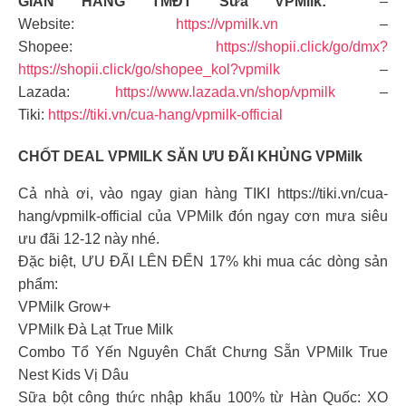
GIAN HÀNG TMĐT Sữa VPMilk:
–
Website:
https://vpmilk.vn
–
Shopee:
https://shopii.click/go/dmx?
https://shopii.click/go/shopee_kol?vpmilk
–
Lazada:
https://www.lazada.vn/shop/vpmilk
–
Tiki:
https://tiki.vn/cua-hang/vpmilk-official
CHỐT DEAL VPMILK SĂN ƯU ĐÃI KHỦNG VPMilk
Cả nhà ơi, vào ngay gian hàng TIKI https://tiki.vn/cua-
hang/vpmilk-official của VPMilk đón ngay cơn mưa siêu
ưu đãi 12-12 này nhé.
Đặc biệt, ƯU ĐÃI LÊN ĐẾN 17% khi mua các dòng sản
phẩm:
VPMilk Grow+
VPMilk Đà Lạt True Milk
Combo Tổ Yến Nguyên Chất Chưng Sẵn VPMilk True
Nest Kids Vị Dâu
Sữa bột công thức nhập khẩu 100% từ Hàn Quốc: XO