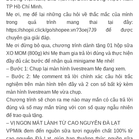
TP Hồ Chí Minh.
Mẹ ơi, mẹ để lại những câu hỏi về thắc mắc của mình
trong quá trình mang thai tại đây:
https://shopii.click/go/shopee.vn?3oej7J9 để được
chuyên gia giải đáp.
Mẹ ơi đừng bỏ qua, chương trình dành tặng 01 hộp sữa
XO MOM (800g) khi Mẹ tham gia trả lời đúng và thực hiện
đầy đủ các bước để nhận quà minigame Mẹ nhé!
– Bước 1: Chụp lại màn hình livestream Mẹ đang xem.
– Bước 2: Mẹ comment trả lời chính xác câu hỏi trắc
nghiệm trên màn hình trên đây và 2 con số bất kỳ kèm
màn hình livestream Mẹ vừa chụp.
Chương trình sẽ chọn ra mẹ nào may mắn có câu trả lời
đúng và số may mắn trùng với con số quay ngẫu nhiên
để trao quà tặng.
– VỊ NGON MÁT LÀNH TỪ CAO NGUYÊN ĐÀ LẠT
VPMilk đem đến nguồn sữa tươi nguyên chất 100% từ
cao nguyên Đà Lạt, giúp bạn thưởng thức nguồn sữa