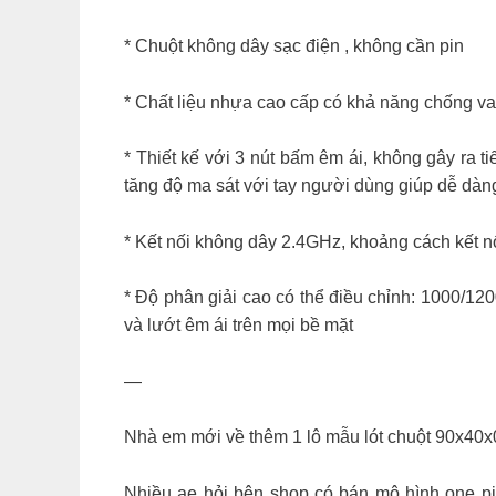
* Chuột không dây sạc điện , không cần pin
* Chất liệu nhựa cao cấp có khả năng chống va
* Thiết kế với 3 nút bấm êm ái, không gây ra ti
tăng độ ma sát với tay người dùng giúp dễ dàng
* Kết nối không dây 2.4GHz, khoảng cách kết n
* Độ phân giải cao có thể điều chỉnh: 1000/120
và lướt êm ái trên mọi bề mặt
—
Nhà em mới về thêm 1 lô mẫu lót chuột 90x40x0
Nhiều ae hỏi bên shop có bán mô hình one p