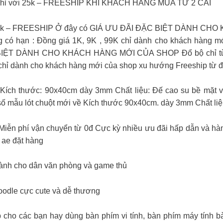
g chỉ với 25k – FREESHIP KHI KHÁCH HÀNG MUA TỪ 2 CÁI
iá 59k – FREESHIP Ở đây có GIÁ ƯU ĐÃI ĐẶC BIỆT DÀNH CH
có hạn : Đồng giá 1K, 9K , 99K chỉ dành cho khách hàng m
BIỆT DÀNH CHO KHÁCH HÀNG MỚI CỦA SHOP Đổ bộ chỉ từ 1
K chỉ dành cho khách hàng mới của shop xu hướng Freeship từ
 Kích thước: 90x40cm dày 3mm Chất liệu: Đế cao su bề mặt v
ố mẫu lót chuột mới về Kích thước 90x40cm. dày 3mm Chất liệu
 Miễn phí vận chuyển từ 0đ Cực kỳ nhiều ưu đãi hấp dẫn và hà
 ae đặt hàng
ành cho dân văn phòng và game thủ
Poodle cực cute và dễ thương
p cho các bạn hay dùng bàn phím vi tính, bàn phím máy tính b