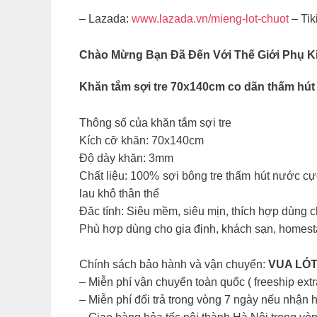
– Lazada:
www.lazada.vn/mieng-lot-chuot
– Tiki
Chào Mừng Bạn Đã Đến Với Thế Giới Phụ Kiệ
Khăn tắm sợi tre 70x140cm co dãn thấm hút
Thông số của khăn tắm sợi tre
Kích cỡ khăn: 70x140cm
Độ dày khăn: 3mm
Chất liệu: 100% sợi bông tre thấm hút nước cực 
lau khô thân thể
Đăc tính: Siêu mềm, siêu mịn, thích hợp dùng c
Phù hợp dùng cho gia định, khách sạn, homesta
Chính sách bảo hành và vận chuyển:
VUA LÓ
– Miễn phí vận chuyển toàn quốc ( freeship extr
– Miễn phí đổi trả trong vòng 7 ngày nếu nhận h