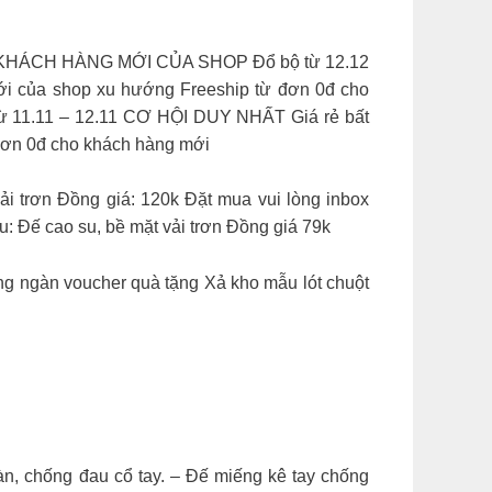
O KHÁCH HÀNG MỚI CỦA SHOP Đổ bộ từ 12.12
ới của shop xu hướng Freeship từ đơn 0đ cho
1.11 – 12.11 CƠ HỘI DUY NHẤT Giá rẻ bất
 đơn 0đ cho khách hàng mới
ải trơn Đồng giá: 120k Đặt mua vui lòng inbox
: Đế cao su, bề mặt vải trơn Đồng giá 79k
ng ngàn voucher quà tặng Xả kho mẫu lót chuột
àn, chống đau cổ tay. – Đế miếng kê tay chống