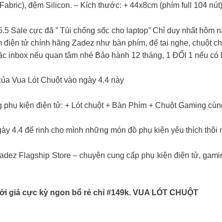
lk Fabric), đệm Silicon. – Kích thước: + 44x8cm (phím full 104 n
5.5 Sale cực đã ” Túi chống sốc cho laptop” Chỉ duy nhất hôm 
 điện tử chính hãng Zadez như bàn phím, đế tai nghe, chuột 
 inbox nếu quan tâm nhé Bảo hành 12 tháng, 1 ĐỔI 1 nếu có l
của Vua Lót Chuột vào ngày 4.4 này
g phụ kiện điện tử: + Lót chuột + Bàn Phím + Chuột Gaming cù
ày 4.4 để rinh cho mình những món đồ phụ kiện yêu thích thôi 
 Zadez Flagship Store – chuyên cung cấp phụ kiện điện tử, gami
ới giá cực kỳ ngon bổ rẻ chỉ #149k. VUA LÓT CHUỘT