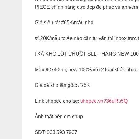
PIECE chính hãng cực đẹp để phục vụ anh/em
Giá siêu rẻ: #65K/mẫu nhỏ
#120K/mẫu to Ae nào cần tư vấn thì inbox trực
[ XẢ KHO LÓT CHUỘT SLL – HÀNG NEW 100
Mẫu 90x40cm, new 100% với 2 loại khác nhau:
Giá xả kho tận gốc: #75K
Link shopee cho ae:
shopee.vn?36uRu5Q
Ảnh thật bên em chụp
SĐT: 033 593 7937