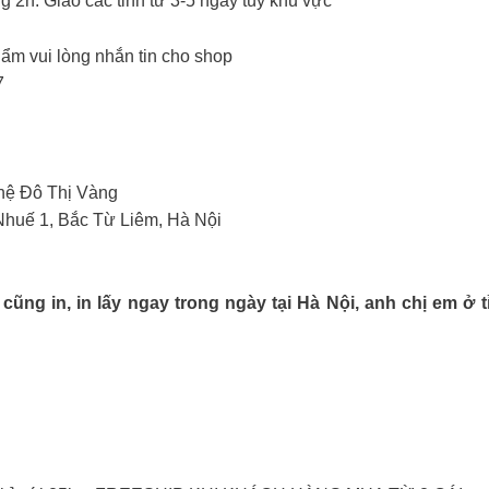
g 2h. Giao các tỉnh từ 3-5 ngày tùy khu vực
ẩm vui lòng nhắn tin cho shop
7
hệ Đô Thị Vàng
 Nhuế 1, Bắc Từ Liêm, Hà Nội
 in, in lấy ngay trong ngày tại Hà Nội, anh chị em ở t