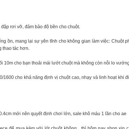
 đập rơi vỡ, đảm bảo độ bền cho chuột.
ếng ồn, mang lại sự yên tĩnh cho không gian làm việc: Chuột ph
 thao tác hơn.
ối 10m cho bạn thoải mái lướt chuột mà không còn nỗi lo vướng
0/1600 cho khả năng định vị chuột cao, nhạy và linh hoạt khi đi
.4cm mới nên quyết định chơi lớn, sale khô máu 1 lần cho ae
iece để mua kèm với lót chuột không…thì hôm nay shop xin 