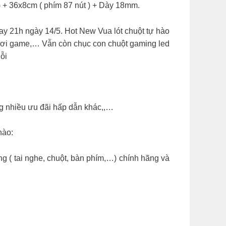
út) + 36x8cm ( phím 87 nút ) + Dày 18mm.
nay 21h ngày 14/5. Hot New Vua lót chuột tự hào
chơi game,… Vẫn còn chục con chuột gaming led
ỗi
ng nhiều ưu đãi hấp dẫn khác,,…
nào:
ng ( tai nghe, chuột, bàn phím,…) chính hãng và