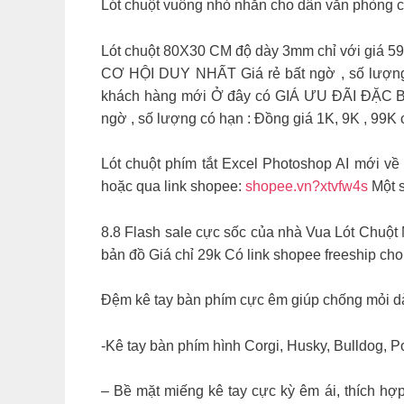
Lót chuột vuông nhỏ nhắn cho dân văn phòn
Lót chuột 80X30 CM độ dày 3mm chỉ với g
CƠ HỘI DUY NHẤT Giá rẻ bất ngờ , số lượng 
khách hàng mới Ở đây có GIÁ ƯU ĐÃI ĐẶC 
ngờ , số lượng có hạn : Đồng giá 1K, 9K , 99
Lót chuột phím tắt Excel Photoshop AI mới về
hoặc qua link shopee:
shopee.vn?xtvfw4s
Một s
8.8 Flash sale cực sốc của nhà Vua Lót Chuột
bản đồ Giá chỉ 29k Có link shopee freeship cho
Đệm kê tay bàn phím cực êm giúp chống mỏi d
-Kê tay bàn phím hình Corgi, Husky, Bulldog, 
– Bề mặt miếng kê tay cực kỳ êm ái, thích hợ