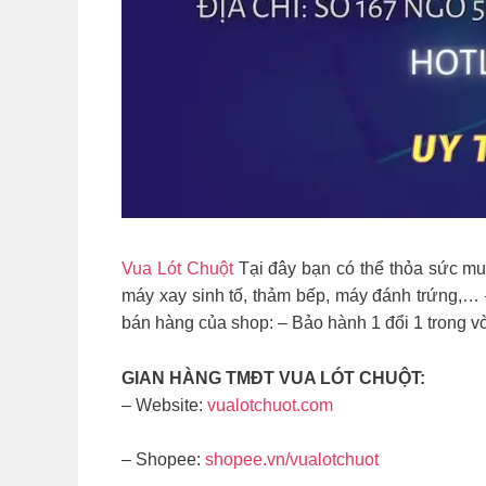
Vua Lót Chuột
Tại đây bạn có thể thỏa sức mu
máy xay sinh tố, thảm bếp, máy đánh trứng,…
bán hàng của shop: – Bảo hành 1 đổi 1 trong 
GIAN HÀNG TMĐT VUA LÓT CHUỘT:
– Website:
vualotchuot.com
– Shopee:
shopee.vn/vualotchuot