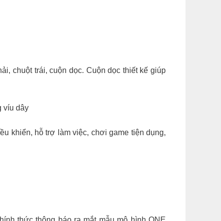
ải, chuột trái, cuộn dọc. Cuộn dọc thiết kế giúp
 víu dây
ều khiển, hỗ trợ làm việc, chơi game tiện dụng,
chính thức thông báo ra mắt mẫu mô hình ONE