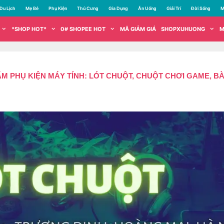
Du Lịch
Mẹ Bé
Phụ Kiện
Thú Cưng
Gia Dụng
Ăn Uống
Giải Trí
Đời Sống
M
*SHOP HOT*
0# SHOPEE HOT
MÃ GIẢM GIÁ
SHOPXUHUONG
M
M PHỤ KIỆN MÁY TÍNH: LÓT CHUỘT, CHUỘT CHƠI GAME, B