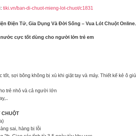
:
tiki.vn/ban-di-chuot-mieng-lot-chuot/c1831
n Điện Tử, Gia Dụng Và Đời Sống – Vua Lót Chuột Online.
 nước cực tốt dùng cho người lớn trẻ em
tốt, sợi bông không bị xù khi giặt tay và máy. Thiết kế kẻ ô gi
ho trẻ nhỏ và cả người lớn
y,..
T CHUỘT
a)
àng sai, hàng bị lỗi