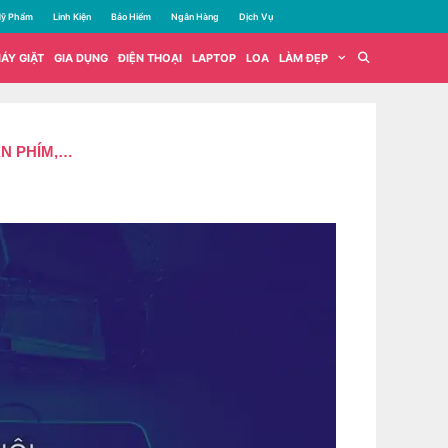
ỹ Phẩm
Linh Kiện
Bảo Hiểm
Ngân Hàng
Dịch Vụ
ÁY GIẶT
GIA DỤNG
ĐIỆN THOẠI
LAPTOP
LOA
LÀM ĐẸP
ÀN PHÍM,…