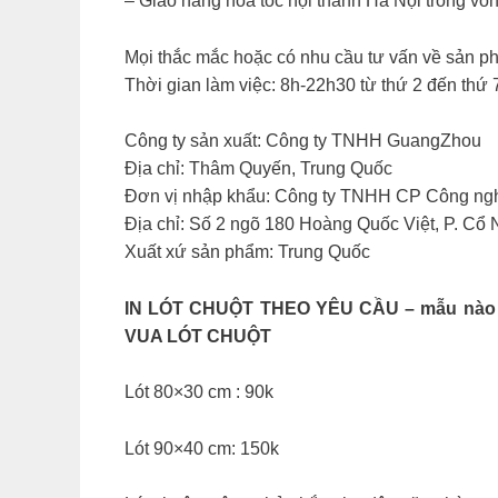
– Giao hàng hỏa tốc nội thành Hà Nội trong vòn
Mọi thắc mắc hoặc có nhu cầu tư vấn về sản ph
Thời gian làm việc: 8h-22h30 từ thứ 2 đến thứ 
Công ty sản xuất: Công ty TNHH GuangZhou
Địa chỉ: Thâm Quyến, Trung Quốc
Đơn vị nhập khẩu: Công ty TNHH CP Công ng
Địa chỉ: Số 2 ngõ 180 Hoàng Quốc Việt, P. Cổ
Xuất xứ sản phẩm: Trung Quốc
IN LÓT CHUỘT THEO YÊU CẦU – mẫu nào cũng
VUA LÓT CHUỘT
Lót 80×30 cm : 90k
Lót 90×40 cm: 150k