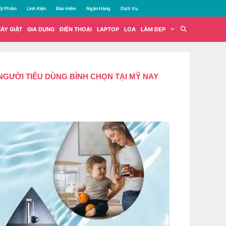
ỹ Phẩm
Linh Kiện
Bảo Hiểm
Ngân Hàng
Dịch Vụ
ÁY GIẶT
GIA DỤNG
ĐIỆN THOẠI
LAPTOP
LOA
LÀM ĐẸP
GƯỜI TIÊU DÙNG BÌNH CHỌN TẠI MỸ NAY