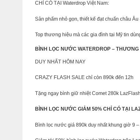
CHỈ CÓ TẠI Waterdrop Việt Nam:
Sản phẩm nhỏ gọn, thiết kế đạt chuẩn châu Âu
Top thương hiệu mà các gia đình tại Mỹ tin dùn
BÌNH LỌC NƯỚC WATERDROP – THƯƠNG HIỆU 
DUY NHẤT HÔM NAY
CRAZY FLASH SALE chỉ còn 890k đến 12h
Tặng ngay bình giữ nhiệt Comet 280k LazFlash
BÌNH LỌC NƯỚC GIẢM 50% CHỈ CÓ TẠI LAZA
Bình lọc nước giá 890k duy nhất khung giờ 9 –