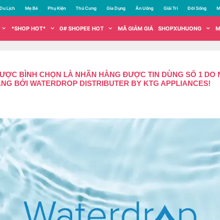
Du Lịch
Mẹ Bé
Phụ Kiện
Thú Cưng
Gia Dụng
Ăn Uống
Giải Trí
Đời Sống
M
*SHOP HOT*
0# SHOPEE HOT
MÃ GIẢM GIÁ
SHOPXUHUONG
M
ỢC BÌNH CHỌN LÀ NHÃN HÀNG ĐƯỢC TIN DÙNG SỐ 1 DO N
ÃNG BỞI WATERDROP DISTRIBUTER BY KTG APPLIANCES!