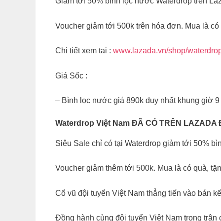
Giảm tới 50% bình lọc nước Waterdrop trên La
Voucher giảm tới 500k trên hóa đơn. Mua là c
Chi tiết xem tại :
www.lazada.vn/shop/waterdr
Giá Sốc :
– Bình lọc nước giá 890k duy nhất khung giờ 9
Waterdrop Việt Nam ĐÃ CÓ TRÊN LAZADA Đặt
Siêu Sale chỉ có tại Waterdrop giảm tới 50% bìn
Voucher giảm thêm tới 500k. Mua là có quà, t
Cổ vũ đội tuyển Việt Nam thẳng tiến vào bán 
Đồng hành cùng đội tuyển Việt Nam trong trận 