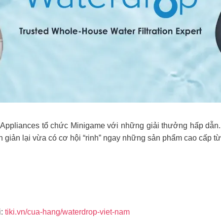
 Appliances tổ chức Minigame với những giải thưởng hấp dẫn.
 giản lại vừa có cơ hội “rinh” ngay những sản phẩm cao cấp t
i:
tiki.vn/cua-hang/waterdrop-viet-nam