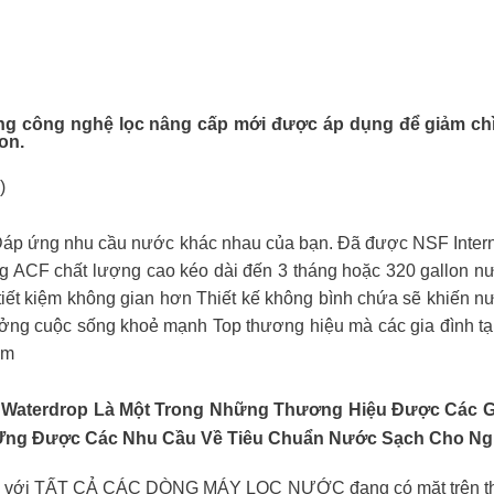
ng công nghệ lọc nâng cấp mới được áp dụng để giảm chì
on.
)
áp ứng nhu cầu nước khác nhau của bạn. Đã được NSF Internat
ng ACF chất lượng cao kéo dài đến 3 tháng hoặc 320 gallon 
p tiết kiệm không gian hơn Thiết kế không bình chứa sẽ khiến
ng cuộc sống khoẻ mạnh Top thương hiệu mà các gia đình tại
am
terdrop Là Một Trong Những Thương Hiệu Được Các Gia
áp Ứng Được Các Nhu Cầu Về Tiêu Chuẩn Nước Sạch Cho Ng
mới với TẤT CẢ CÁC DÒNG MÁY LỌC NƯỚC đang có mặt trên th