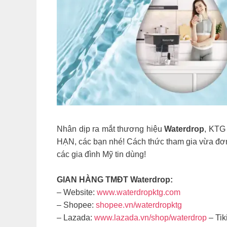
Nhân dịp ra mắt thương hiệu
Waterdrop
, KTG
HẠN, các bạn nhé! Cách thức tham gia vừa đơn
các gia đình Mỹ tin dùng!
GIAN HÀNG TMĐT Waterdrop:
– Website:
www.waterdropktg.com
– Shopee:
shopee.vn/waterdropktg
– Lazada:
www.lazada.vn/shop/waterdrop
– Tik