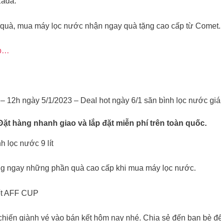
zada.
ó quà, mua máy lọc nước nhận ngay quà tặng cao cấp từ Comet.
op…
 – 12h ngày 5/1/2023 – Deal hot ngày 6/1 săn bình lọc nước giá
 hàng nhanh giao và lắp đặt miễn phí trên toàn quốc.
h lọc nước 9 lít
ặng ngay những phần quà cao cấp khi mua máy lọc nước.
kết AFF CUP
chiến giành vé vào bán kết hôm nay nhé. Chia sẻ đến bạn bè để