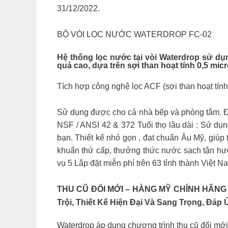
31/12/2022.
BỘ VÒI LỌC NƯỚC WATERDROP FC-02
Hệ thống lọc nước tại vòi Waterdrop sử dụ
quả cao, dựa trên sợi than hoạt tính 0,5 micr
Tích hợp công nghệ lọc ACF (sợi than hoạt tính
Sử dụng được cho cả nhà bếp và phòng tắm. Đ
NSF / ANSI 42 & 372 Tuổi thọ lâu dài : Sử dụ
bạn. Thiết kế nhỏ gọn , đạt chuẩn Âu Mỹ, giú
khuẩn thứ cấp, thưởng thức nước sạch tận hưở
vụ 5 Lắp đặt miễn phí trên 63 tỉnh thành Việt N
THU CŨ ĐỔI MỚI – HÀNG MỸ CHÍNH HÃNG Wa
Trội, Thiết Kế Hiện Đại Và Sang Trọng, Đ
Waterdrop áp dụng chương trình thu cũ đổi 