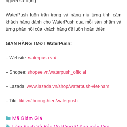
người sử dụng.
WaterPush luôn trân trọng và nâng niu từng tình cảm
khách hàng dành cho WaterPush qua mỗi sản phẩm và
từng phản hồi của khách hàng để luôn hoàn thiện.
GIAN HÀNG TMĐT WaterPush:
– Website:
waterpush.vn/
– Shopee:
shopee.vn/waterpush_official
– Lazada:
www.lazada.vn/shop/waterpush-viet-nam
– Tiki:
tiki.vn/thuong-hieu/waterpush
Danh
Mã Giảm Giá
mục
Thẻ
Làm Sạch Và Bảo Vệ Răng Miệng
,
máy tăm