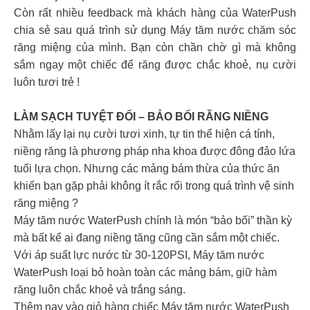
Còn rất nhiều feedback mà khách hàng của WaterPush
chia sẻ sau quá trình sử dụng Máy tăm nước chăm sóc
răng miệng của mình. Bạn còn chần chờ gì mà không
sắm ngay một chiếc để răng được chắc khoẻ, nụ cười
luôn tươi trẻ !
LÀM SẠCH TUYỆT ĐỐI – BẢO BỐI RĂNG NIỀNG
Nhằm lấy lại nụ cười tươi xinh, tự tin thể hiện cá tính,
niềng răng là phương pháp nha khoa được đông đảo lứa
tuổi lựa chọn. Nhưng các mảng bám thừa của thức ăn
khiến bạn gặp phải không ít rắc rối trong quá trình vệ sinh
răng miệng ?
Máy tăm nước WaterPush chính là món “bảo bối” thần kỳ
mà bất kể ai đang niềng tăng cũng cần sắm một chiếc.
Với áp suất lực nước từ 30-120PSI, Máy tăm nước
WaterPush loại bỏ hoàn toàn các mảng bám, giữ hàm
răng luôn chắc khoẻ và trắng sáng.
Thêm nay vào giỏ hàng chiếc Máy tăm nước WaterPush