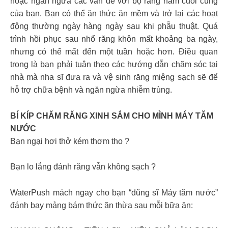
hoặc ngăn ngừa các vấn đề với bộ răng hàm cuối cùng
của bạn. Bạn có thể ăn thức ăn mềm và trở lại các hoạt
động thường ngày hàng ngày sau khi phẫu thuật. Quá
trình hồi phục sau nhổ răng khôn mất khoảng ba ngày,
nhưng có thể mất đến một tuần hoặc hơn. Điều quan
trọng là bạn phải tuân theo các hướng dẫn chăm sóc tại
nhà mà nha sĩ đưa ra và vệ sinh răng miệng sạch sẽ để
hỗ trợ chữa bệnh và ngăn ngừa nhiễm trùng.
BÍ KÍP CHĂM RĂNG XINH SẮM CHO MÌNH MÁY TĂM
NƯỚC
Bạn ngại hơi thở kém thơm tho ?
Bạn lo lắng đánh răng vẫn không sạch ?
WaterPush mách ngay cho bạn “dũng sĩ Máy tăm nước”
đánh bay mảng bám thức ăn thừa sau mỗi bữa ăn: