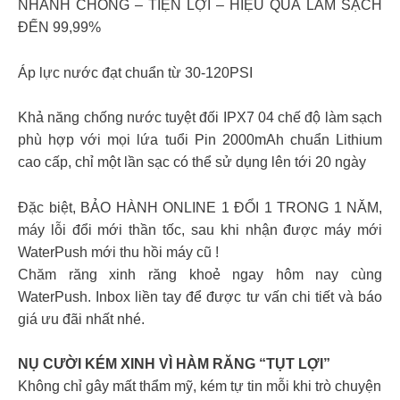
NHANH CHÓNG – TIỆN LỢI – HIỆU QUẢ LÀM SẠCH
ĐẾN 99,99%
Áp lực nước đạt chuẩn từ 30-120PSI
Khả năng chống nước tuyệt đối IPX7 04 chế độ làm sạch
phù hợp với mọi lứa tuổi Pin 2000mAh chuẩn Lithium
cao cấp, chỉ một lần sạc có thể sử dụng lên tới 20 ngày
Đặc biệt, BẢO HÀNH ONLINE 1 ĐỔI 1 TRONG 1 NĂM,
máy lỗi đổi mới thần tốc, sau khi nhận được máy mới
WaterPush mới thu hồi máy cũ !
Chăm răng xinh răng khoẻ ngay hôm nay cùng
WaterPush. Inbox liền tay để được tư vấn chi tiết và báo
giá ưu đãi nhất nhé.
NỤ CƯỜI KÉM XINH VÌ HÀM RĂNG “TỤT LỢI”
Không chỉ gây mất thẩm mỹ, kém tự tin mỗi khi trò chuyện