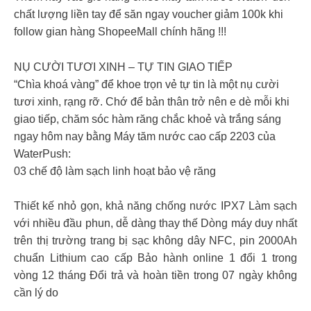
chất lượng liền tay để săn ngay voucher giảm 100k khi
follow gian hàng ShopeeMall chính hãng !!!
NỤ CƯỜI TƯƠI XINH – TỰ TIN GIAO TIẾP
“Chìa khoá vàng” để khoe trọn vẻ tự tin là một nụ cười
tươi xinh, rạng rỡ. Chớ để bản thân trở nên e dè mỗi khi
giao tiếp, chăm sóc hàm răng chắc khoẻ và trắng sáng
ngay hôm nay bằng Máy tăm nước cao cấp 2203 của
WaterPush:
03 chế độ làm sạch linh hoạt bảo vệ răng
Thiết kế nhỏ gọn, khả năng chống nước IPX7 Làm sạch
với nhiều đầu phun, dễ dàng thay thế Dòng máy duy nhất
trên thị trường trang bị sạc không dây NFC, pin 2000Ah
chuẩn Lithium cao cấp Bảo hành online 1 đổi 1 trong
vòng 12 tháng Đổi trả và hoàn tiền trong 07 ngày không
cần lý do