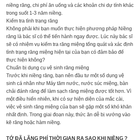
niềng răng, chi phí ăn uống và các khoản chi dự tính khác
trong suốt 1-3 năm niềng.
Kiểm tra tình trạng răng
Không phải khi bạn muốn thực hiện phương pháp Niềng
răng là bác sĩ có thể tiến hành ngay được. Lúc này bác sĩ
sẽ có nhiệm vụ kiểm tra răng miệng tổng quát và xác định
tình trạng răng miệng hiện tại của bạn có đảm bảo để
thực hiện không?
Chuẩn bị dụng cụ vệ sinh răng miệng
Trước khi niềng răng, bạn nên đầu tư một số dụng vệ
sinh cá nhân như Máy tăm nước, nước súc miệng, bàn
chải đánh răng để làm sạch răng miệng được tốt hơn. Vì
một điều hiển nhiên, khi có sự hiện diện của mắc cài,
việc vệ sinh răng miệng của bạn sẽ gặp một số khó khăn
nhất định. Trong giai đoạn này, thức ăn dễ bị vướng vào
kẽ răng hoặc hàm niềng.
TỚ ĐÃ LÃNG PHÍ THỜI GIAN RA SAO KHI NIỀNG ?