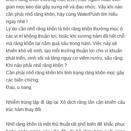
gian mọc kéo dài gây sưng nề và đau nhức. Vậy khi nào
cần phải nhổ răng khôn, hãy cùng WaterPush tìm hiểu
ngay nhé !
Lý do cần nhổ răng khôn là bởi răng khôn thường mọc ở
các vị trí không thuận lợi, hoặc khi xương hàm đã hết chỗ
mà răng khôn lại nằm quá sâu trong hàm. Việc này sẽ
khiến khó vệ sinh, tạo môi trường thuận lợi cho vi khuẩn
phát triển, sinh sôi và tăng nguy cơ viêm nướu, sâu răng.
Khi nào phải nhổ răng khôn ?
Cần phải nhổ răng khôn khi tình trạng răng khôn mọc gây
các biến chứng:
Đau, u nang
Nhiễm trùng lặp đi lặp lại Xô dịch răng lân cận khiến cấu
trúc hàm thay đổi
Nhổ răng khôn là một thủ thuật rất phổ biến để khắc phục