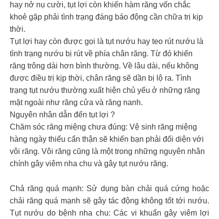
hay nở nụ cười, tụt lợi còn khiến hàm răng vốn chắc
khoẻ gặp phải tình trạng đáng báo động cần chữa trị kịp
thời.
Tụt lợi hay còn được gọi là tụt nướu hay teo rút nướu là
tình trạng nướu bị rút về phía chân răng. Từ đó khiến
răng trông dài hơn bình thường. Về lâu dài, nếu không
được điều trị kịp thời, chân răng sẽ dần bị lộ ra. Tình
trạng tụt nướu thường xuất hiện chủ yếu ở những răng
mặt ngoài như răng cửa và răng nanh.
Nguyên nhân dẫn đến tụt lợi ?
Chăm sóc răng miệng chưa đúng: Vệ sinh răng miệng
hàng ngày thiếu cẩn thận sẽ khiến bạn phải đối diện với
vôi răng. Vôi răng cũng là một trong những nguyên nhân
chính gây viêm nha chu và gây tụt nướu răng.
Chả răng quá mạnh: Sử dụng bàn chải quá cứng hoặc
chải răng quá mạnh sẽ gây tác động không tốt tới nướu.
Tụt nướu do bệnh nha chu: Các vi khuẩn gây viêm lợi