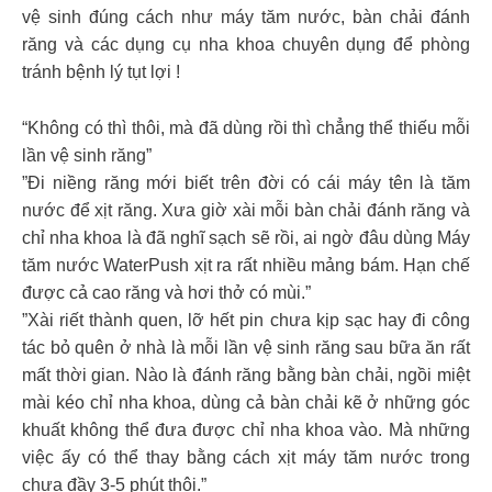
vệ sinh đúng cách như máy tăm nước, bàn chải đánh
răng và các dụng cụ nha khoa chuyên dụng để phòng
tránh bệnh lý tụt lợi !
“Không có thì thôi, mà đã dùng rồi thì chẳng thể thiếu mỗi
lần vệ sinh răng”
”Đi niềng răng mới biết trên đời có cái máy tên là tăm
nước để xịt răng. Xưa giờ xài mỗi bàn chải đánh răng và
chỉ nha khoa là đã nghĩ sạch sẽ rồi, ai ngờ đâu dùng Máy
tăm nước WaterPush xịt ra rất nhiều mảng bám. Hạn chế
được cả cao răng và hơi thở có mùi.”
”Xài riết thành quen, lỡ hết pin chưa kịp sạc hay đi công
tác bỏ quên ở nhà là mỗi lần vệ sinh răng sau bữa ăn rất
mất thời gian. Nào là đánh răng bằng bàn chải, ngồi miệt
mài kéo chỉ nha khoa, dùng cả bàn chải kẽ ở những góc
khuất không thể đưa được chỉ nha khoa vào. Mà những
việc ấy có thể thay bằng cách xịt máy tăm nước trong
chưa đầy 3-5 phút thôi.”