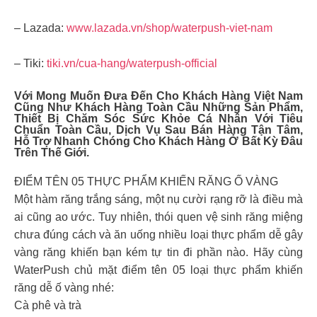
– Lazada:
www.lazada.vn/shop/waterpush-viet-nam
– Tiki:
tiki.vn/cua-hang/waterpush-official
Với Mong Muốn Đưa Đến Cho Khách Hàng Việt Nam
Cũng Như Khách Hàng Toàn Cầu Những Sản Phẩm,
Thiết Bị Chăm Sóc Sức Khỏe Cá Nhân Với Tiêu
Chuẩn Toàn Cầu, Dịch Vụ Sau Bán Hàng Tận Tâm,
Hỗ Trợ Nhanh Chóng Cho Khách Hàng Ở Bất Kỳ Đâu
Trên Thế Giới.
ĐIỂM TÊN 05 THỰC PHẨM KHIẾN RĂNG Ố VÀNG
Một hàm răng trắng sáng, một nụ cười rạng rỡ là điều mà
ai cũng ao ước. Tuy nhiên, thói quen vệ sinh răng miệng
chưa đúng cách và ăn uống nhiều loại thực phẩm dễ gây
vàng răng khiến bạn kém tự tin đi phần nào. Hãy cùng
WaterPush chủ mặt điểm tên 05 loại thực phẩm khiến
răng dễ ố vàng nhé:
Cà phê và trà