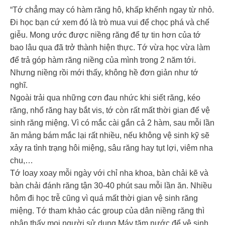
“Tớ chẳng may có hàm răng hô, khấp khểnh ngay từ nhỏ.
Đi học bạn cứ xem đó là trò mua vui để chọc phá và chế
giễu. Mong ước được niềng răng để tự tin hơn của tớ
bao lâu qua đã trở thành hiện thực. Tớ vừa học vừa làm
để trả góp hàm răng niềng của mình trong 2 năm tới.
Nhưng niềng rồi mới thấy, không hề đơn giản như tớ
nghĩ.
Ngoài trải qua những cơn đau nhức khi siết răng, kéo
răng, nhổ răng hay bắt vis, tớ còn rất mất thời gian để vệ
sinh răng miệng. Vì có mắc cài gắn cả 2 hàm, sau mỗi lần
ăn mảng bám mắc lại rất nhiều, nếu không vệ sinh kỹ sẽ
xảy ra tình trạng hôi miệng, sâu răng hay tụt lợi, viêm nha
chu,…
Tớ loay xoay mỗi ngày với chỉ nha khoa, bàn chải kẽ và
bàn chải đánh răng tận 30-40 phút sau mỗi lần ăn. Nhiều
hôm đi học trễ cũng vì quá mất thời gian vệ sinh răng
miệng. Tớ tham khảo các group của dân niềng răng thì
nhận thấy mọi người sử dụng Máy tăm nước để vệ sinh