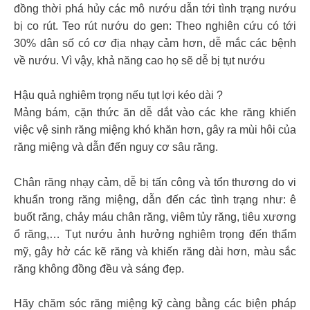
đồng thời phá hủy các mô nướu dẫn tới tình trạng nướu
bị co rút. Teo rút nướu do gen: Theo nghiên cứu có tới
30% dân số có cơ địa nhạy cảm hơn, dễ mắc các bệnh
về nướu. Vì vậy, khả năng cao họ sẽ dễ bị tụt nướu
Hậu quả nghiêm trọng nếu tụt lợi kéo dài ?
Mảng bám, cặn thức ăn dễ dắt vào các khe răng khiến
việc vệ sinh răng miệng khó khăn hơn, gây ra mùi hôi của
răng miệng và dẫn đến nguy cơ sâu răng.
Chân răng nhạy cảm, dễ bị tấn công và tổn thương do vi
khuẩn trong răng miệng, dẫn đến các tình trạng như: ê
buốt răng, chảy máu chân răng, viêm tủy răng, tiêu xương
ổ răng,… Tụt nướu ảnh hưởng nghiêm trọng đến thẩm
mỹ, gây hở các kẽ răng và khiến răng dài hơn, màu sắc
răng không đồng đều và sáng đẹp.
Hãy chăm sóc răng miệng kỹ càng bằng các biện pháp