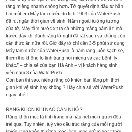
răng miệng nhanh chóng hơn. Tớ quyết định đầu tư hẳn
hoi một em Máy tăm nước du lịch 1903 của WaterPush
để rút ngắn thời gian vệ sinh. Nằm ngoài tưởng tượng
của tớ, Máy tăm nước xịt ra cả những mảng bám li ti mà
trước đây khi đánh răng tớ nghĩ đã rất sạch và không còn
cặn thức ăn nữa rồi. Giờ đây tớ chỉ cần 3-5 phút sử dụng
Máy tăm nước của WaterPush là hàm răng luôn sạch sẽ,
thơm tho không lo tình trạng hôi miệng và các bệnh lý
khác.” – chia sẻ của bạn Hà Anh – vị khách hàng sinh
viên năm 3 của WaterPush.
Còn bạn thì sao, niềng răng có khiến bạn lãng phí thời
gian khi vệ sinh hay không ? Hãy chia sẻ với WaterPush
ngay nhé !
RĂNG KHÔN KHI NÀO CẦN NHỔ ?
Răng khôn mọc là tình trạng mà hầu hết mọi người đều
trải qua. Tuy nhiên, tuỳ vào cấu trúc răng của mỗi người
khiến răng khôn thường mọc lệch, mọc ngầm hoặc thời