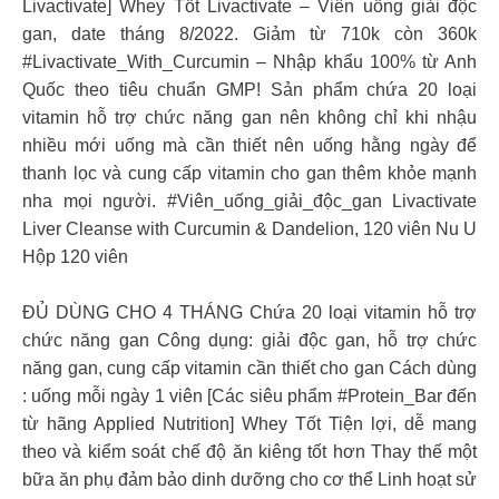
Livactivate] Whey Tốt Livactivate – Viên uống giải độc
gan, date tháng 8/2022. Giảm từ 710k còn 360k
#Livactivate_With_Curcumin – Nhập khẩu 100% từ Anh
Quốc theo tiêu chuẩn GMP! Sản phẩm chứa 20 loại
vitamin hỗ trợ chức năng gan nên không chỉ khi nhậu
nhiều mới uống mà cần thiết nên uống hằng ngày để
thanh lọc và cung cấp vitamin cho gan thêm khỏe mạnh
nha mọi người. #Viên_uống_giải_độc_gan Livactivate
Liver Cleanse with Curcumin & Dandelion, 120 viên Nu U
Hộp 120 viên
ĐỦ DÙNG CHO 4 THÁNG Chứa 20 loại vitamin hỗ trợ
chức năng gan Công dụng: giải độc gan, hỗ trợ chức
năng gan, cung cấp vitamin cần thiết cho gan Cách dùng
: uống mỗi ngày 1 viên
[Các siêu phẩm #Protein_Bar đến
từ hãng Applied Nutrition] Whey Tốt Tiện lợi, dễ mang
theo và kiểm soát chế độ ăn kiêng tốt hơn Thay thế một
bữa ăn phụ đảm bảo dinh dưỡng cho cơ thể Linh hoạt sử