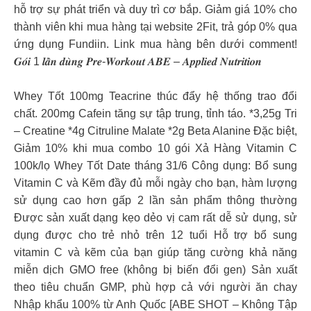
hỗ trợ sự phát triển và duy trì cơ bắp. Giảm giá 10% cho
thành viên khi mua hàng tại website 2Fit, trả góp 0% qua
ứng dụng Fundiin. Link mua hàng bên dưới comment!
𝑮𝒐́𝒊 1 𝒍𝒂̂̀𝒏 𝒅𝒖̀𝒏𝒈 𝑷𝒓𝒆-𝑾𝒐𝒓𝒌𝒐𝒖𝒕 𝑨𝑩𝑬 – 𝑨𝒑𝒑𝒍𝒊𝒆𝒅 𝑵𝒖𝒕𝒓𝒊𝒕𝒊𝒐𝒏
Whey Tốt 100mg Teacrine thúc đẩy hệ thống trao đổi
chất. 200mg Cafein tăng sự tập trung, tỉnh táo. *3,25g Tri
– Creatine *4g Citruline Malate *2g Beta Alanine Đặc biệt,
Giảm 10% khi mua combo 10 gói
Xả Hàng Vitamin C
100k/lọ Whey Tốt Date tháng 31/6 Công dụng: Bổ sung
Vitamin C và Kẽm đầy đủ mỗi ngày cho bạn, hàm lượng
sử dụng cao hơn gấp 2 lần sản phẩm thông thường
Được sản xuất dạng kẹo dẻo vị cam rất dễ sử dụng, sử
dụng được cho trẻ nhỏ trên 12 tuổi Hỗ trợ bổ sung
vitamin C và kẽm của bạn giúp tăng cường khả năng
miễn dịch GMO free (không bị biến đổi gen) Sản xuất
theo tiêu chuẩn GMP, phù hợp cả với người ăn chay
Nhập khẩu 100% từ Anh Quốc
[ABE SHOT – Không Tập