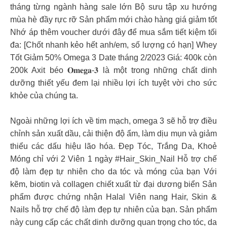
tháng từng ngành hàng sale lớn Bộ sưu tập xu hướng
mùa hè đầy rực rỡ Sản phẩm mới chào hàng giá giảm tốt
Nhớ áp thêm voucher dưới đây để mua sắm tiết kiệm tối
đa:
[Chốt nhanh kẻo hết anh/em, số lượng có hạn] Whey
Tốt Giảm 50% Omega 3 Date tháng 2/2023 Giá: 400k còn
200k Axit béo 𝐎𝐦𝐞𝐠𝐚-𝟑 là một trong những chất dinh
dưỡng thiết yếu đem lại nhiều lợi ích tuyệt vời cho sức
khỏe của chúng ta.
Ngoài những lợi ích về tim mạch, omega 3 sẽ hỗ trợ điều
chỉnh sản xuất dầu, cải thiện độ ẩm, làm dịu mụn và giảm
thiểu các dấu hiệu lão hóa.⁣ Đẹp Tóc, Trắng Da, Khoẻ
Móng chỉ với 2 Viên 1 ngày #Hair_Skin_Nail Hỗ trợ chế
độ làm đẹp tự nhiên cho da tóc và móng của bạn Với
kẽm, biotin và collagen chiết xuất từ đại dương biển Sản
phẩm được chứng nhận Halal Viên nang Hair, Skin &
Nails hỗ trợ chế độ làm đẹp tự nhiên của bạn. Sản phẩm
này cung cấp các chất dinh dưỡng quan trọng cho tóc, da