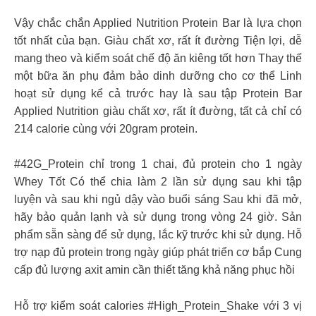
Vậy chắc chắn Applied Nutrition Protein Bar là lựa chọn
tốt nhất của bạn. Giàu chất xơ, rất ít đường Tiện lợi, dễ
mang theo và kiểm soát chế độ ăn kiêng tốt hơn Thay thế
một bữa ăn phụ đảm bảo dinh dưỡng cho cơ thể Linh
hoạt sử dụng kể cả trước hay là sau tập Protein Bar
Applied Nutrition giàu chất xơ, rất ít đường, tất cả chỉ có
214 calorie cùng với 20gram protein.
#42G_Protein chỉ trong 1 chai, đủ protein cho 1 ngày
Whey Tốt Có thể chia làm 2 lần sử dụng sau khi tập
luyện và sau khi ngủ dậy vào buổi sáng Sau khi đã mở,
hãy bảo quản lạnh và sử dụng trong vòng 24 giờ. Sản
phẩm sẵn sàng để sử dụng, lắc kỹ trước khi sử dụng. Hỗ
trợ nạp đủ protein trong ngày giúp phát triển cơ bắp Cung
cấp đủ lượng axit amin cần thiết tăng khả năng phục hồi
Hỗ trợ kiểm soát calories #High_Protein_Shake với 3 vị