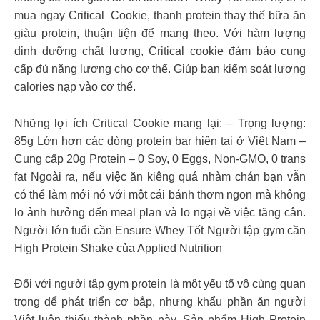
mua ngay Critical_Cookie, thanh protein thay thế bữa ăn
giàu protein, thuận tiện để mang theo. Với hàm lượng
dinh dưỡng chất lượng, Critical cookie đảm bảo cung
cấp đủ năng lượng cho cơ thể. Giúp bạn kiểm soát lượng
calories nạp vào cơ thể.
Những lợi ích Critical Cookie mang lại: – Trọng lượng:
85g Lớn hơn các dòng protein bar hiện tại ở Việt Nam –
Cung cấp 20g Protein – 0 Soy, 0 Eggs, Non-GMO, 0 trans
fat Ngoài ra, nếu việc ăn kiêng quá nhàm chán bạn vẫn
có thể làm mới nó với một cái bánh thơm ngon mà không
lo ảnh hưởng đến meal plan và lo ngại về việc tăng cân.
Người lớn tuổi cần Ensure Whey Tốt Người tập gym cần
High Protein Shake của Applied Nutrition
Đối với người tập gym protein là một yếu tố vô cùng quan
trọng dể phát triển cơ bắp, nhưng khẩu phần ăn người
Việt luôn thiếu thành phần này, Sản phẩm High Protein