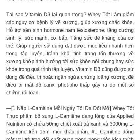
Tại sao Vitamin D3 lại quan trọng? Whey Tốt Làm giảm
các nguy cơ bệnh lý về xương, giúp xương chắc khỏe.
Hỗ trợ sản sinh hormone nam testosterone, tăng cường
sinh lý, sức mạnh, cơ bắp, Tăng sức đề kháng của cơ
thể. Giúp người sử dụng đạt được mục tiêu nhanh hơn
trong tập luyện, tránh khỏi tình trạng tổn thương về
xương khớp ảnh hưởng tới sức khỏe nói chung hay sức
khỏe trong quá trình tập luyện. Vitamin D3 cũng được sử
dụng để điều trị hoặc ngăn ngừa chứng loãng xương. để
điều trị mật độ canxi phot-pho thấp gây ra do một số
chứng rối loạn
—[1 Nắp L-Carnitine Mỗi Ngày Tối Đa Đốt Mỡ] Whey Tốt
Thực phẩm bổ sung L-Carnitine dạng lỏng của Applied
Nutrition có chứa 50mg chiết xuất trà xanh và 3000mg L-
Carnitine trên 15ml mỗi khẩu phần. #L_Carnitine đóng
một vai trò trao đổi chất quan trọng trong việc kích thích