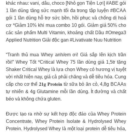
khác nhau: vani, dâu, choco [Nhỏ gọn Tiện Lợi] #ABE gói
1 lần dùng tăng sức mạnh tối đa trong tập luyện #BCAA
gói 1 lần dùng hỗ trợ sức bền, hồi phục và chống dị hoá
cơ *Giảm 10% khi mua combo 10 gói. Giảm giá 50% cho
các sản phẩm Multi Vitamin, khoáng chất Dầu #Omega3
Applied Nutrition Giải độc gan #Livativate Nuu Nutrition
“Tranh thủ mua Whey anh/em ơi! Giá sắp lên kịch trần
rồi!” Whey Tốt *Critical Whey 75 lần dùng giá 1,5tr tặng
Shaker Critical Whey là lựa chọn Whey có hương vị tuyệt
vời nhất hiện nay, giá cả phải chăng và dễ tiêu hóa. Cung
cấp cho cơ thể 𝟐𝟏𝐠 𝐏𝐫𝐨𝐭𝐞𝐢𝐧 từ sữa bò ăn cỏ, 4,8g BCAAs
tự nhiên & 4g Glutamine mỗi lần dùng. Ít đường và chất
béo và không chứa gluten. ⁣
Được tạo ra nhờ sự kết hợp độc đáo của Whey Protein
Concentrate, Whey Protein Isolate & Hydrolysed Whey
Protein. Hydrolysed Whey là một loại protein dễ tiêu hóa,