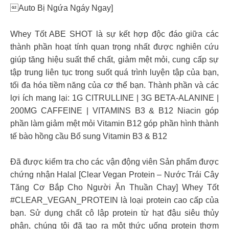
Auto Bị Ngứa Ngáy Ngay]
Whey Tốt ABE SHOT là sự kết hợp độc đáo giữa các
thành phần hoạt tính quan trọng nhất được nghiên cứu
giúp tăng hiệu suất thể chất, giảm mệt mỏi, cung cấp sự
tập trung liên tục trong suốt quá trình luyện tập của bạn,
tối đa hóa tiềm năng của cơ thể bạn. Thành phần và các
lợi ích mang lại: 1G CITRULLINE | 3G BETA-ALANINE |
200MG CAFFEINE | VITAMINS B3 & B12 Niacin góp
phần làm giảm mệt mỏi Vitamin B12 góp phần hình thành
tế bào hồng cầu Bổ sung Vitamin B3 & B12
Đã được kiểm tra cho các vận động viên Sản phẩm được
chứng nhận Halal
[Clear Vegan Protein – Nước Trái Cây
Tăng Cơ Bắp Cho Người Ăn Thuần Chay] Whey Tốt
#CLEAR_VEGAN_PROTEIN là loại protein cao cấp của
bạn. Sử dụng chất cô lập protein từ hạt đậu siêu thủy
phân, chúng tôi đã tạo ra một thức uống protein thơm