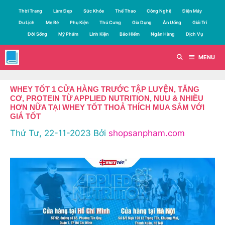
Chuyển
Thời Trang
Làm Đẹp
Sức Khỏe
Thể Thao
Công Nghệ
Điện Máy
đến
Du Lịch
Mẹ Bé
Phụ Kiện
Thú Cưng
Gia Dụng
Ăn Uống
Giải Trí
nội
Đời Sống
Mỹ Phẩm
Linh Kiện
Bảo Hiểm
Ngân Hàng
Dịch Vụ
dung
MENU
WHEY TỐT 1 CỬA HÀNG TRƯỚC TẬP LUYỆN, TĂNG
CƠ, PROTEIN TỪ APPLIED NUTRITION, NUU & NHIỀU
HƠN NỮA TẠI WHEY TỐT THOẢ THÍCH MUA SẮM VỚI
GIÁ TỐT
Thứ Tư, 22-11-2023
Bởi
shopsanpham.com