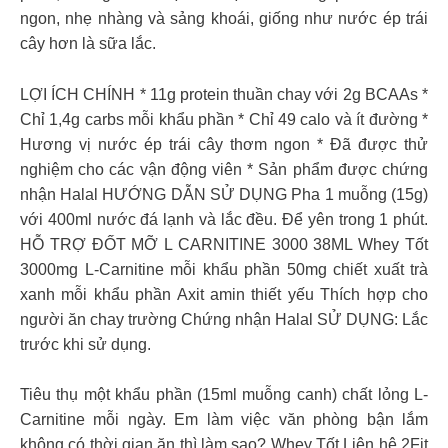
ngon, nhẹ nhàng và sảng khoái, giống như nước ép trái
cây hơn là sữa lắc.
LỢI ÍCH CHÍNH * 11g protein thuần chay với 2g BCAAs *
Chỉ 1,4g carbs mỗi khẩu phần * Chỉ 49 calo và ít đường *
Hương vị nước ép trái cây thơm ngon * Đã được thử
nghiệm cho các vận động viên * Sản phẩm được chứng
nhận Halal HƯỚNG DẪN SỬ DỤNG Pha 1 muỗng (15g)
với 400ml nước đá lạnh và lắc đều. Để yên trong 1 phút.
HỖ TRỢ ĐỐT MỠ L CARNITINE 3000 38ML Whey Tốt
3000mg L-Carnitine mỗi khẩu phần 50mg chiết xuất trà
xanh mỗi khẩu phần Axit amin thiết yếu Thích hợp cho
người ăn chay trường Chứng nhận Halal SỬ DỤNG: Lắc
trước khi sử dụng.
Tiêu thụ một khẩu phần (15ml muỗng canh) chất lỏng L-
Carnitine mỗi ngày.
Em làm việc văn phòng bận lắm
không có thời gian ăn thì làm sao? Whey Tốt Liên hệ 2Fit