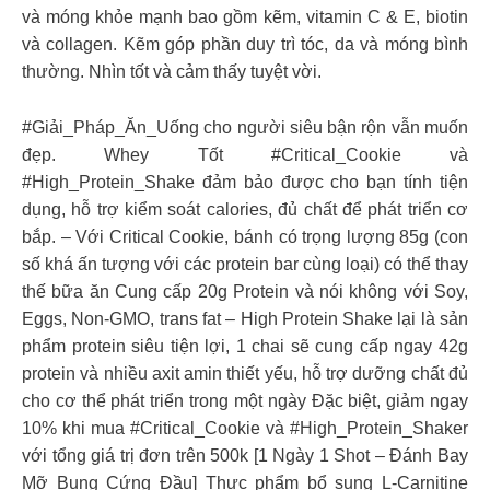
và móng khỏe mạnh bao gồm kẽm, vitamin C & E, biotin
và collagen. Kẽm góp phần duy trì tóc, da và móng bình
thường. Nhìn tốt và cảm thấy tuyệt vời.
#Giải_Pháp_Ăn_Uống cho người siêu bận rộn vẫn muốn
đẹp. Whey Tốt #Critical_Cookie và
#High_Protein_Shake đảm bảo được cho bạn tính tiện
dụng, hỗ trợ kiểm soát calories, đủ chất để phát triển cơ
bắp. – Với Critical Cookie, bánh có trọng lượng 85g (con
số khá ấn tượng với các protein bar cùng loại) có thể thay
thế bữa ăn Cung cấp 20g Protein và nói không với Soy,
Eggs, Non-GMO, trans fat – High Protein Shake lại là sản
phẩm protein siêu tiện lợi, 1 chai sẽ cung cấp ngay 42g
protein và nhiều axit amin thiết yếu, hỗ trợ dưỡng chất đủ
cho cơ thể phát triển trong một ngày Đặc biệt, giảm ngay
10% khi mua #Critical_Cookie và #High_Protein_Shaker
với tổng giá trị đơn trên 500k [1 Ngày 1 Shot – Đánh Bay
Mỡ Bụng Cứng Đầu] Thực phẩm bổ sung L-Carnitine