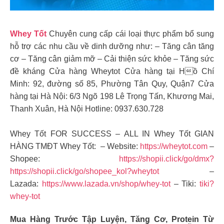
Whey Tốt
Chuyên cung cấp cái loại thực phẩm bổ sung
hỗ trợ các nhu cầu về dinh dưỡng như: – Tăng cân tăng
cơ – Tăng cân giảm mỡ – Cải thiện sức khỏe – Tăng sức
đề kháng Cửa hàng Wheytot Cửa hàng tại Hồ Chí
Minh: 92, đường số 85, Phường Tân Quy, Quận7 Cửa
hàng tại Hà Nội: 6/3 Ngõ 198 Lê Trọng Tấn, Khương Mai,
Thanh Xuân, Hà Nội Hotline: 0937.630.728
Whey Tốt FOR SUCCESS – ALL IN Whey Tốt GIAN
HÀNG TMĐT Whey Tốt: – Website:
https://wheytot.com
–
Shopee:
https://shopii.click/go/dmx?
https://shopii.click/go/shopee_kol?wheytot
–
Lazada:
https://www.lazada.vn/shop/whey-tot
– Tiki:
tiki?
whey-tot
Mua Hàng Trước Tập Luyện, Tăng Cơ, Protein Từ