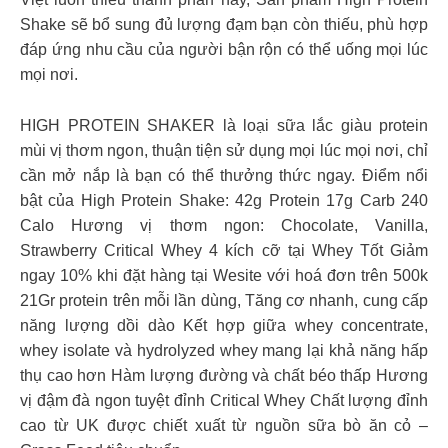
Shake sẽ bổ sung đủ lượng đạm bạn còn thiếu, phù hợp
đáp ứng nhu cầu của người bận rộn có thể uống mọi lúc
mọi nơi.
HIGH PROTEIN SHAKER là loại sữa lắc giàu protein
mùi vị thơm ngon, thuận tiện sử dụng mọi lúc mọi nơi, chỉ
cần mở nắp là bạn có thể thưởng thức ngay. Điểm nổi
bật của High Protein Shake: 42g Protein 17g Carb 240
Calo Hương vị thơm ngon: Chocolate, Vanilla,
Strawberry
Critical Whey 4 kích cỡ tại Whey Tốt Giảm
ngay 10% khi đặt hàng tại Wesite với hoá đơn trên 500k
21Gr protein trên mỗi lần dùng, Tăng cơ nhanh, cung cấp
năng lượng dồi dào Kết hợp giữa whey concentrate,
whey isolate và hydrolyzed whey mang lại khả năng hấp
thụ cao hơn Hàm lượng đường và chất béo thấp Hương
vị đậm đà ngon tuyệt đỉnh Critical Whey Chất lượng đỉnh
cao từ UK được chiết xuất từ nguồn sữa bò ăn cỏ –