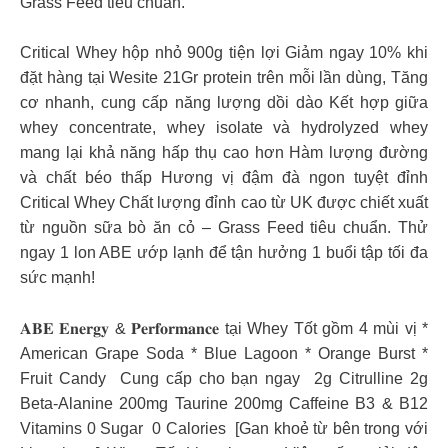
Grass Feed tiêu chuẩn.
Critical Whey hộp nhỏ 900g tiện lợi Giảm ngay 10% khi
đặt hàng tại Wesite 21Gr protein trên mỗi lần dùng, Tăng
cơ nhanh, cung cấp năng lượng dồi dào Kết hợp giữa
whey concentrate, whey isolate và hydrolyzed whey
mang lại khả năng hấp thụ cao hơn Hàm lượng đường
và chất béo thấp Hương vị đậm đà ngon tuyệt đỉnh
Critical Whey Chất lượng đỉnh cao từ UK được chiết xuất
từ nguồn sữa bò ăn cỏ – Grass Feed tiêu chuẩn.
Thử
ngay 1 lon ABE ướp lạnh để tận hưởng 1 buổi tập tối đa
sức mạnh! ⁣
𝐀𝐁𝐄 𝐄𝐧𝐞𝐫𝐠𝐲 & 𝐏𝐞𝐫𝐟𝐨𝐫𝐦𝐚𝐧𝐜𝐞 tại Whey Tốt gồm 4 mùi vị *
American Grape Soda⁣ * Blue Lagoon⁣ * Orange Burst⁣ *
Fruit Candy⁣ ⁣ Cung cấp cho bạn ngay ⁣ 2g Citrulline⁣ 2g
Beta-Alanine⁣ 200mg Taurine⁣ 200mg Caffeine⁣ B3 & B12
Vitamins⁣ 0 Sugar ⁣ 0 Calories ⁣
[Gan khoẻ từ bên trong với