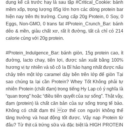
dụng kể cả trước hay là sau tập #Critical_Cookie: bánh
mềm xốp, trọng lượng 85g lớn hơn các dòng protein bar
hiện nay trên thị trường. Cung cấp 20g Protein, 0 Soy, 0
Eggs, Non-GMO, 0 trans fat #Protein_Crunch_Bar: bánh
dẻo & mền, giàu chất xơ, rất ít đường, tất cả chỉ có 214
calorie cùng với 20g protein.
#Protein_Indulgence_Bar: bánh giòn, 15g protein cao, ít
đường, lacto chay, tiện lợi, được sản xuất bằng 100%
hương vị tự nhiên và sô cô la Bỉ hảo hạng nhất được nấu
chảy trên một lớp caramel dày bên trên lớp đế giòn
Tại
sao chúng ta lại cần Protein? Whey Tốt Không phải tự
nhiên Protein (chất đạm) trong tiếng Hy Lạp có ý nghĩa là
“quan trọng” hoặc “điều tiên quyết của sự sống”. Thật vậy,
đạm (protein) là chất căn bản của sự sống trong tế bào.
Không có chất đạm thì cơ thể con người không thể
tăng trưởng và hoạt động tốt được. Vậy nạp Protein từ
đâu? Từ thịt cá trứng sữa và đặc biệt là HIGH PROTEIN