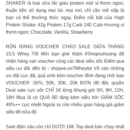
SHAKER là loại sữa lắc giàu protein mùi vị thơm ngon,
thuận tiện sử dụng mọi lúc mọi nơi, chỉ cần mở nắp là
bạn có thể thưởng thức ngay. Điểm nổi bật của High
Protein Shake: 42g Protein 17g Carb 240 Calo Hương vị
thơm ngon: Chocolate, Vanilla, Strawberry
RỘN RÀNG VOUCHER CHÀO SALE GIỮA THÁNG
15.5 Whey Tốt Mời bạn ghé thăm #Shopxuhuong để
nhận hàng vạn voucher cùng các deal siêu sốc Điểm qua
siêu ưu đãi đến từ : shopee.vn?Wheytot Vô vàn những
ưu đãi cực đã, quà xinh kèm voucher đỉnh đang chờ bạn
VOUCHER -50%, 50K, 30K, 20K ĐƠN 0Đ độc quyền
Deal sale cực sốc CHỈ 1K từng khung giờ 0H, 9H, 12H,
18H Mua là có QUÀ 0Đ tặng kèm siêu hời GIẢM SỐC
49%++ cực nhiệt Ngoài ra còn nhiều gian hàng giá giảm
siêu tốt nữa đó
Sale đậm sâu còn chỉ DƯỚI 10K Top deal bán chạy nhất