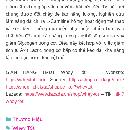
giảm cân vì nó giúp vận chuyển chất béo đến Ty thể, nơi
chúng được đốt cháy để tạo năng lượng. Nghiên cứu
lâm sàng đã chỉ ra L-Carnitine hỗ trợ hoạt động thể thao
và sức bền. Thông qua việc phụ thuộc nhiều hơn vào
chất béo để cung cấp năng lượng, cơ thể sẽ giảm sự suy
giảm Glycogen trong cơ. Điều này kết hợp với việc giảm
tích tụ Axit Lactic trong cơ bắp có thể kéo dài khả năng
tập thể dục trước khi mệt mỏi.
GIAN HÀNG TMĐT Whey Tốt: – Website:
https://wheytot.com
– Shopee:
https://shopii.click/go/dmx?
https://shopii.click/go/shopee_kol?wheytot
–
Lazada:
https://www.lazada.vn/shop/whey-tot
– Tiki:
tiki?
whey-tot
Danh
Thương Hiệu
mục
Thẻ
Whey Tốt