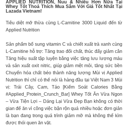
APPLIED NUTRITION, Nuu & Nhiều Hơn Nữa Tại
Whey Tốt Thoả Thích Mua Sắm Với Giá Tốt Nhất Tại
Lazada Vietnam!
Tiêu diệt mỡ thừa cùng L-Carnitine 3000 Liquid đến từ
Applied Nutrition
Sản phẩm bổ sung vitamin C và chiết xuất trà xanh cùng
L-Carnitine hỗ trợ: Tăng trao đổi chất, thúc đẩy giảm cân
Tăng hiệu suất tập luyện bằng việc tăng lưu lượng máu
và sản xuất oxit nitric, giúp giảm mệt mỏi, tăng sức bền
Chuyển hóa chất béo thành năng lượng Mùi vị Applied
Nutrition thì chỉ có thể nói là hàng đầu tại Việt Nam 3 Mùi
vị: Trái Cây, Cam, Táo
[Kiểm Soát Calories Bằng
#Applied_Protein_Crunch_Bar] Whey Tốt Ăn Vừa Ngon
– Vừa Tiện Lợi – Dáng Lại Vừa Đẹp Bạn không có thời
gian để ăn vì công việc bận rộn quá nhiều hoặc đơn giản
là bạn đang trong quá trình giảm mỡ mà không thể kìm
được thói quen ăn vặt.