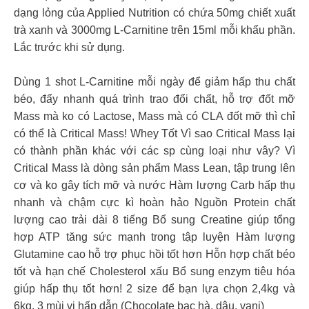
dạng lỏng của Applied Nutrition có chứa 50mg chiết xuất
trà xanh và 3000mg L-Carnitine trên 15ml mỗi khẩu phần.
Lắc trước khi sử dụng.
Dùng 1 shot L-Carnitine mỗi ngày để giảm hấp thu chất
béo, đẩy nhanh quá trình trao đổi chất, hỗ trợ đốt mỡ
Mass mà ko có Lactose, Mass mà có CLA đốt mỡ thì chỉ
có thể là Critical Mass! Whey Tốt Vì sao Critical Mass lại
có thành phần khác với các sp cùng loại như vây? Vì
Critical Mass là dòng sản phẩm Mass Lean, tập trung lên
cơ và ko gây tích mỡ và nước Hàm lượng Carb hấp thụ
nhanh và chậm cực kì hoàn hảo Nguồn Protein chất
lượng cao trải dài 8 tiếng Bổ sung Creatine giúp tổng
hợp ATP tăng sức mạnh trong tập luyện Hàm lượng
Glutamine cao hỗ trợ phục hồi tốt hơn Hỗn hợp chất béo
tốt và hạn chế Cholesterol xấu Bổ sung enzym tiêu hóa
giúp hấp thụ tốt hơn! 2 size để bạn lựa chọn 2,4kg và
6kg, 3 mùi vị hấp dẫn (Chocolate bạc hà, dâu, vani)