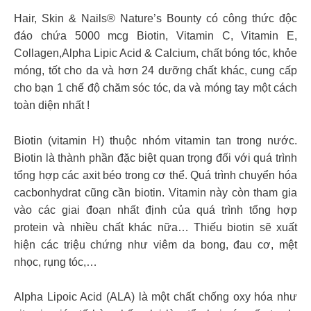
Hair, Skin & Nails® Nature’s Bounty có công thức độc
đáo chứa 5000 mcg Biotin, Vitamin C, Vitamin E,
Collagen,Alpha Lipic Acid & Calcium, chất bóng tóc, khỏe
móng, tốt cho da và hơn 24 dưỡng chất khác, cung cấp
cho bạn 1 chế độ chăm sóc tóc, da và móng tay một cách
toàn diện nhất !
Biotin (vitamin H) thuộc nhóm vitamin tan trong nước.
Biotin là thành phần đặc biệt quan trọng đối với quá trình
tổng hợp các axit béo trong cơ thể. Quá trình chuyển hóa
cacbonhydrat cũng cần biotin. Vitamin này còn tham gia
vào các giai đoạn nhất định của quá trình tổng hợp
protein và nhiều chất khác nữa… Thiếu biotin sẽ xuất
hiện các triệu chứng như viêm da bong, đau cơ, mệt
nhọc, rụng tóc,…
Alpha Lipoic Acid (ALA) là một chất chống oxy hóa như