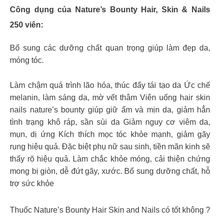
Công dụng của Nature’s Bounty Hair, Skin & Nails
250 viên:
Bổ sung các dưỡng chất quan trọng giúp làm đẹp da,
móng tóc.
Làm chậm quá trình lão hóa, thúc đẩy tái tạo da Ức chế
melanin, làm sáng da, mờ vết thâm Viên uống hair skin
nails nature’s bounty giúp giữ ẩm và mịn da, giảm hẳn
tình trạng khô ráp, sần sùi da Giảm nguy cơ viêm da,
mụn, dị ứng Kích thích mọc tóc khỏe mạnh, giảm gãy
rụng hiệu quả. Đặc biệt phụ nữ sau sinh, tiền mãn kinh sẽ
thấy rõ hiệu quả. Làm chắc khỏe móng, cải thiện chứng
mong bị giòn, dễ đứt gãy, xước. Bổ sung dưỡng chất, hỗ
trợ sức khỏe
Thuốc Nature’s Bounty Hair Skin and Nails có tốt không ?