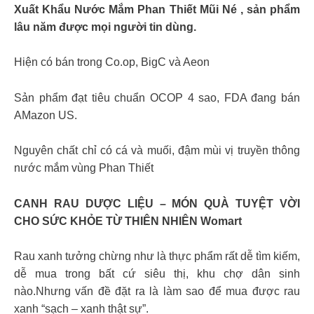
Xuất Khẩu Nước Mắm Phan Thiết Mũi Né , sản phẩm
lâu năm được mọi người tin dùng.
Hiện có bán trong Co.op, BigC và Aeon
Sản phẩm đạt tiêu chuẩn OCOP 4 sao, FDA đang bán
AMazon US.
Nguyên chất chỉ có cá và muối, đậm mùi vị truyền thông
nước mắm vùng Phan Thiết
CANH RAU DƯỢC LIỆU – MÓN QUÀ TUYỆT VỜI
CHO SỨC KHỎE TỪ THIÊN NHIÊN Womart
Rau xanh tưởng chừng như là thực phẩm rất dễ tìm kiếm,
dễ mua trong bất cứ siêu thị, khu chợ dân sinh
nào.Nhưng vấn đề đặt ra là làm sao để mua được rau
xanh “sạch – xanh thật sự”.