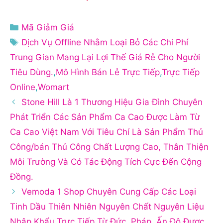
Danh
Mã Giảm Giá
mục
Thẻ
Dịch Vụ Offline Nhằm Loại Bỏ Các Chi Phí
Trung Gian Mang Lại Lợi Thế Giá Rẻ Cho Người
Tiêu Dùng.
,
Mô Hình Bán Lẻ Trực Tiếp
,
Trực Tiếp
Online
,
Womart
Stone Hill Là 1 Thương Hiệu Gia Đình Chuyên
Phát Triển Các Sản Phẩm Ca Cao Được Làm Từ
Ca Cao Việt Nam Với Tiêu Chí Là Sản Phẩm Thủ
Công/bán Thủ Công Chất Lượng Cao, Thân Thiện
Môi Trường Và Có Tác Động Tích Cực Đến Cộng
Đồng.
Vemoda 1 Shop Chuyên Cung Cấp Các Loại
Tinh Dầu Thiên Nhiên Nguyên Chất Nguyên Liệu
Nhập Khẩu Trực Tiếp Từ Đức, Pháp, Ấn Độ Được