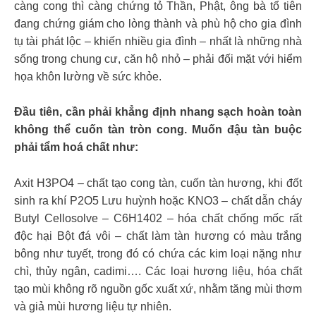
càng cong thì càng chứng tỏ Thần, Phật, ông bà tổ tiên
đang chứng giám cho lòng thành và phù hộ cho gia đình
tụ tài phát lộc – khiến nhiều gia đình – nhất là những nhà
sống trong chung cư, căn hộ nhỏ – phải đối mặt với hiểm
họa khôn lường về sức khỏe.
Đầu tiên, cần phải khẳng định nhang sạch hoàn toàn
không thể cuốn tàn tròn cong. Muốn đậu tàn buộc
phải tẩm hoá chất như:
Axit H3PO4 – chất tạo cong tàn, cuốn tàn hương, khi đốt
sinh ra khí P2O5 Lưu huỳnh hoặc KNO3 – chất dẫn cháy
Butyl Cellosolve – C6H1402 – hóa chất chống mốc rất
độc hại Bột đá vôi – chất làm tàn hương có màu trắng
bông như tuyết, trong đó có chứa các kim loại nặng như
chì, thủy ngân, cadimi…. Các loại hương liệu, hóa chất
tạo mùi không rõ nguồn gốc xuất xứ, nhằm tăng mùi thơm
và giả mùi hương liệu tự nhiên.