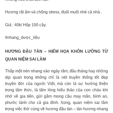
Hương rất ấm và chống stress, đuổi muổi nhé cả nhà .
Giá : 40k/ Hộp 100 cây.
#nhang_dược_liệu
HƯƠNG ĐẬU TÀN – HIỂM HỌA KHÔN LƯỜNG TỪ
QUAN NIỆM SAI LẦM
Thắp một nén nhang vào ngày rằm, đầu tháng hay những
dịp quan trọng không chỉ là nét truyền thống tốt đẹp
truyền đời của người Việt, mà còn là sự hướng thiện
trong tâm thức, là tấm lòng hiếu thảo của con cháu khi
nhớ về gia tiên, gửi gắm mong cầu may mắn, bình an,
phước lành cho cả gia đình. Xong, quan niệm sai lầm
trong việc thờ cúng về hương đậu tàn – tàn hương nhang