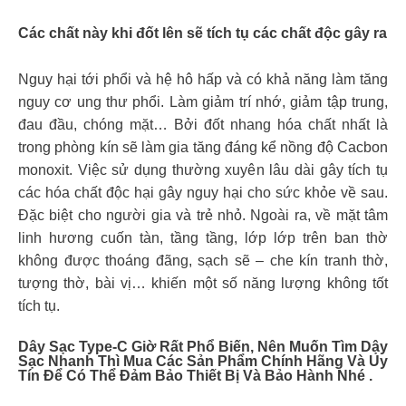
Các chất này khi đốt lên sẽ tích tụ các chất độc gây ra
Nguy hại tới phổi và hệ hô hấp và có khả năng làm tăng
nguy cơ ung thư phổi. Làm giảm trí nhớ, giảm tập trung,
đau đầu, chóng mặt… Bởi đốt nhang hóa chất nhất là
trong phòng kín sẽ làm gia tăng đáng kể nồng độ Cacbon
monoxit. Việc sử dụng thường xuyên lâu dài gây tích tụ
các hóa chất độc hại gây nguy hại cho sức khỏe về sau.
Đặc biệt cho người gia và trẻ nhỏ. Ngoài ra, về mặt tâm
linh hương cuốn tàn, tầng tầng, lớp lớp trên ban thờ
không được thoáng đãng, sạch sẽ – che kín tranh thờ,
tượng thờ, bài vị… khiến một số năng lượng không tốt
tích tụ.
Dây Sạc Type-C Giờ Rất Phổ Biến, Nên Muốn Tìm Dậy
Sạc Nhanh Thì Mua Các Sản Phẩm Chính Hãng Và Uy
Tín Để Có Thể Đảm Bảo Thiết Bị Và Bảo Hành Nhé .