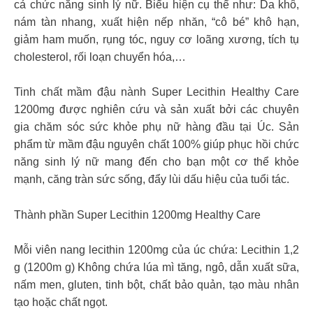
cả chức năng sinh lý nữ. Biểu hiện cụ thể như: Da khô,
nám tàn nhang, xuất hiện nếp nhăn, “cô bé” khô hạn,
giảm ham muốn, rụng tóc, nguy cơ loãng xương, tích tụ
cholesterol, rối loạn chuyển hóa,…
Tinh chất mầm đậu nành Super Lecithin Healthy Care
1200mg được nghiên cứu và sản xuất bởi các chuyên
gia chăm sóc sức khỏe phụ nữ hàng đầu tại Úc. Sản
phẩm từ mầm đậu nguyên chất 100% giúp phục hồi chức
năng sinh lý nữ mang đến cho bạn một cơ thể khỏe
mạnh, căng tràn sức sống, đẩy lùi dấu hiệu của tuổi tác.
Thành phần Super Lecithin 1200mg Healthy Care
Mỗi viên nang lecithin 1200mg của úc chứa: Lecithin 1,2
g (1200m g) Không chứa lúa mì tăng, ngô, dẫn xuất sữa,
nấm men, gluten, tinh bột, chất bảo quản, tạo màu nhân
tạo hoặc chất ngọt.