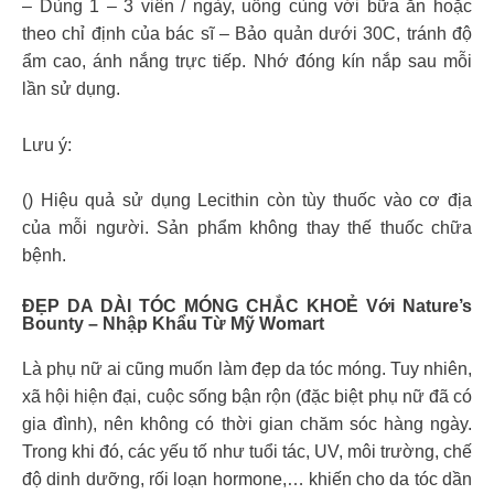
– Dùng 1 – 3 viên / ngày, uống cùng với bữa ăn hoặc
theo chỉ định của bác sĩ – Bảo quản dưới 30C, tránh độ
ẩm cao, ánh nắng trực tiếp. Nhớ đóng kín nắp sau mỗi
lần sử dụng.
Lưu ý:
() Hiệu quả sử dụng Lecithin còn tùy thuốc vào cơ địa
của mỗi người. Sản phẩm không thay thế thuốc chữa
bệnh.
ĐẸP DA DÀI TÓC MÓNG CHẮC KHOẺ Với Nature’s
Bounty – Nhập Khẩu Từ Mỹ Womart
Là phụ nữ ai cũng muốn làm đẹp da tóc móng. Tuy nhiên,
xã hội hiện đại, cuộc sống bận rộn (đặc biệt phụ nữ đã có
gia đình), nên không có thời gian chăm sóc hàng ngày.
Trong khi đó, các yếu tố như tuổi tác, UV, môi trường, chế
độ dinh dưỡng, rối loạn hormone,… khiến cho da tóc dần