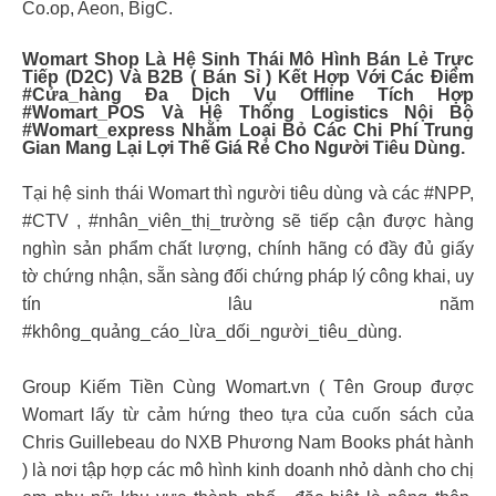
Co.op, Aeon, BigC.
Womart Shop Là Hệ Sinh Thái Mô Hình Bán Lẻ Trực
Tiếp (D2C) Và B2B ( Bán Sỉ ) Kết Hợp Với Các Điểm
#cửa_hàng Đa Dịch Vụ Offline Tích Hợp
#Womart_POS Và Hệ Thống Logistics Nội Bộ
#womart_express Nhằm Loại Bỏ Các Chi Phí Trung
Gian Mang Lại Lợi Thế Giá Rẻ Cho Người Tiêu Dùng.
Tại hệ sinh thái Womart thì người tiêu dùng và các #NPP,
#CTV , #nhân_viên_thị_trường sẽ tiếp cận được hàng
nghìn sản phẩm chất lượng, chính hãng có đầy đủ giấy
tờ chứng nhận, sẵn sàng đối chứng pháp lý công khai, uy
tín lâu năm
#không_quảng_cáo_lừa_dối_người_tiêu_dùng.
Group Kiếm Tiền Cùng Womart.vn ( Tên Group được
Womart lấy từ cảm hứng theo tựa của cuốn sách của
Chris Guillebeau do NXB Phương Nam Books phát hành
) là nơi tập hợp các mô hình kinh doanh nhỏ dành cho chị