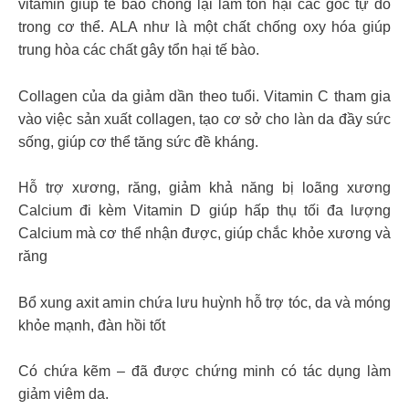
vitamin giúp tế bào chống lại làm tổn hại các gốc tự do
trong cơ thể. ALA như là một chất chống oxy hóa giúp
trung hòa các chất gây tổn hại tế bào.
Collagen của da giảm dần theo tuổi. Vitamin C tham gia
vào việc sản xuất collagen, tạo cơ sở cho làn da đầy sức
sống, giúp cơ thể tăng sức đề kháng.
Hỗ trợ xương, răng, giảm khả năng bị loãng xương
Calcium đi kèm Vitamin D giúp hấp thụ tối đa lượng
Calcium mà cơ thể nhận được, giúp chắc khỏe xương và
răng
Bổ xung axit amin chứa lưu huỳnh hỗ trợ tóc, da và móng
khỏe mạnh, đàn hồi tốt
Có chứa kẽm – đã được chứng minh có tác dụng làm
giảm viêm da.