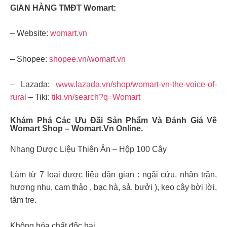
GIAN HÀNG TMĐT Womart:
– Website:
womart.vn
– Shopee:
shopee.vn/womart.vn
– Lazada:
www.lazada.vn/shop/womart-vn-the-voice-of-
rural
– Tiki:
tiki.vn/search?q=Womart
Khám Phá Các Ưu Đãi Sản Phẩm Và Đánh Giá Về
Womart Shop – Womart.vn Online.
Nhang Dược Liệu Thiên Ân – Hộp 100 Cây
Làm từ 7 loại dược liệu dân gian : ngãi cứu, nhân trần,
hương nhu, cam thảo , bạc hà, sả, bưởi ), keo cây bời lời,
tăm tre.
Không hóa chất độc hại.