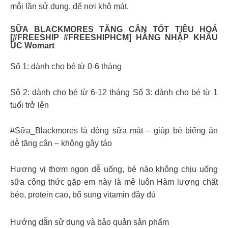
mỗi lần sử dụng, để nơi khô mát.
SỮA BLACKMORES TĂNG CÂN TỐT TIÊU HOÁ
[#FREESHIP #FREESHIPHCM] HÀNG NHẬP KHẨU
ÚC Womart
Số 1: dành cho bé từ 0-6 tháng
Sô 2: dành cho bé từ 6-12 tháng Số 3: dành cho bé từ 1
tuổi trở lên
#Sữa_Blackmores là dòng sữa mát – giúp bé biếng ăn
dễ tăng cân – không gây táo
Hương vị thơm ngon dễ uống, bé nào không chịu uống
sữa công thức gặp em này là mê luôn Hàm lượng chất
béo, protein cao, bổ sung vitamin đầy đủ
Hướng dẫn sử dụng và bảo quản sản phẩm