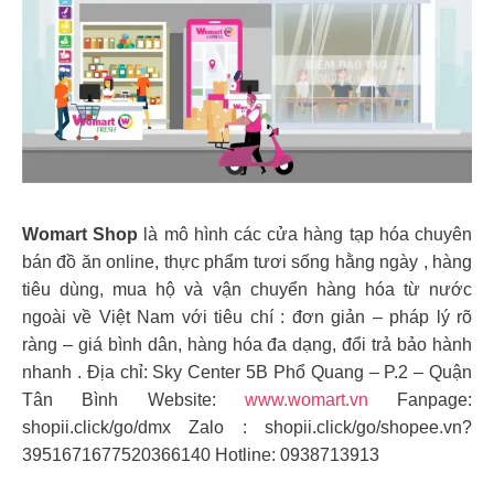
Womart Shop
là mô hình các cửa hàng tạp hóa chuyên
bán đồ ăn online, thực phẩm tươi sống hằng ngày , hàng
tiêu dùng, mua hộ và vận chuyển hàng hóa từ nước
ngoài về Việt Nam với tiêu chí : đơn giản – pháp lý rõ
ràng – giá bình dân, hàng hóa đa dạng, đổi trả bảo hành
nhanh . Địa chỉ: Sky Center 5B Phổ Quang – P.2 – Quận
Tân Bình Website:
www.womart.vn
Fanpage:
shopii.click/go/dmx Zalo : shopii.click/go/shopee.vn?
3951671677520366140 Hotline: 0938713913