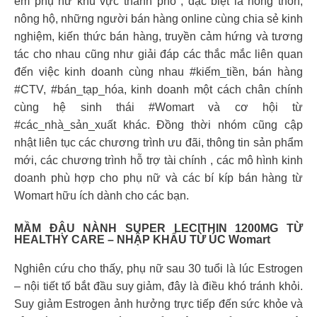
em phụ nữ khu vực thành phố , đặc biệt là nông thôn,
nông hộ, những người bán hàng online cùng chia sẻ kinh
nghiệm, kiến thức bán hàng, truyền cảm hứng và tương
tác cho nhau cũng như giải đáp các thắc mắc liên quan
đến việc kinh doanh cùng nhau #kiếm_tiền, bán hàng
#CTV, #bán_tạp_hóa, kinh doanh một cách chân chính
cùng hệ sinh thái #Womart và cơ hội từ
#các_nhà_sản_xuất khác. Đồng thời nhóm cũng cập
nhật liên tục các chương trình ưu đãi, thông tin sản phẩm
mới, các chương trình hỗ trợ tài chính , các mô hình kinh
doanh phù hợp cho phụ nữ và các bí kíp bán hàng từ
Womart hữu ích dành cho các bạn.
MẦM ĐẬU NÀNH SUPER LECITHIN 1200MG TỪ
HEALTHY CARE – NHẬP KHẨU TỪ ÚC Womart
Nghiên cứu cho thấy, phụ nữ sau 30 tuổi là lúc Estrogen
– nội tiết tố bắt đầu suy giảm, đây là điều khó tránh khỏi.
Suy giảm Estrogen ảnh hưởng trực tiếp đến sức khỏe và