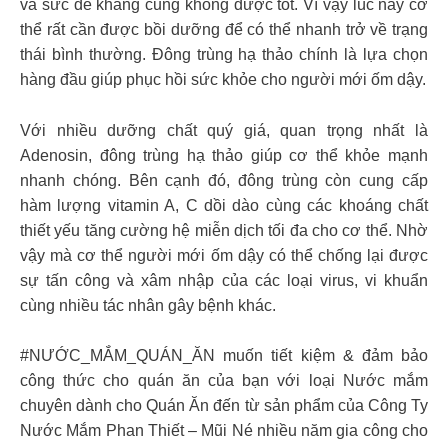
và sức đề kháng cũng không được tốt. Vì vậy lúc này cơ
thể rất cần được bồi dưỡng để có thể nhanh trở về trạng
thái bình thường. Đông trùng hạ thảo chính là lựa chọn
hàng đầu giúp phục hồi sức khỏe cho người mới ốm dậy.
Với nhiều dưỡng chất quý giá, quan trọng nhất là
Adenosin, đông trùng hạ thảo giúp cơ thể khỏe mạnh
nhanh chóng. Bên cạnh đó, đông trùng còn cung cấp
hàm lượng vitamin A, C dồi dào cùng các khoáng chất
thiết yếu tăng cường hệ miễn dịch tối đa cho cơ thể. Nhờ
vậy mà cơ thể người mới ốm dậy có thể chống lại được
sự tấn công và xâm nhập của các loại virus, vi khuẩn
cùng nhiều tác nhân gây bệnh khác.
#NƯỚC_MẮM_QUÁN_ĂN muốn tiết kiệm & đảm bảo
công thức cho quán ăn của bạn với loại Nước mắm
chuyên dành cho Quán Ăn đến từ sản phẩm của Công Ty
Nước Mắm Phan Thiết – Mũi Né nhiều năm gia công cho