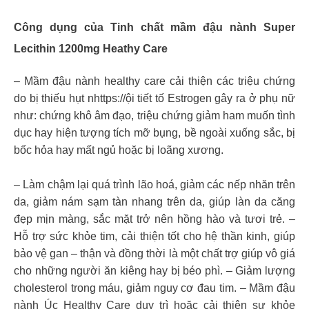
Công dụng của Tinh chất mầm đậu nành Super
Lecithin 1200mg Heathy Care
– Mầm đậu nành healthy care cải thiện các triệu chứng
do bị thiếu hụt nhttps://ội tiết tố Estrogen gây ra ở phụ nữ
như: chứng khô âm đạo, triệu chứng giảm ham muốn tình
dục hay hiện tượng tích mỡ bụng, bề ngoài xuống sắc, bị
bốc hỏa hay mất ngủ hoặc bị loãng xương.
– Làm chậm lại quá trình lão hoá, giảm các nếp nhăn trên
da, giảm nám sạm tàn nhang trên da, giúp làn da căng
đẹp mịn màng, sắc mặt trở nên hồng hào và tươi trẻ. –
Hỗ trợ sức khỏe tim, cải thiện tốt cho hệ thần kinh, giúp
bảo vệ gan – thận và đồng thời là một chất trợ giúp vô giá
cho những người ăn kiêng hay bị béo phì. – Giảm lượng
cholesterol trong máu, giảm nguy cơ đau tim. – Mầm đậu
nành Úc Healthy Care duy trì hoặc cải thiện sự khỏe