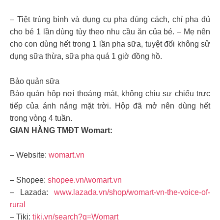
– Tiệt trùng bình và dụng cụ pha đúng cách, chỉ pha đủ
cho bé 1 lần dùng tùy theo nhu cầu ăn của bé. – Mẹ nên
cho con dùng hết trong 1 lần pha sữa, tuyệt đối không sử
dụng sữa thừa, sữa pha quá 1 giờ đồng hồ.
Bảo quản sữa
Bảo quản hộp nơi thoáng mát, không chịu sự chiếu trực
tiếp của ánh nắng mặt trời. Hộp đã mở nên dùng hết
trong vòng 4 tuần.
GIAN HÀNG TMĐT Womart:
– Website:
womart.vn
– Shopee:
shopee.vn/womart.vn
– Lazada:
www.lazada.vn/shop/womart-vn-the-voice-of-
rural
– Tiki:
tiki.vn/search?q=Womart