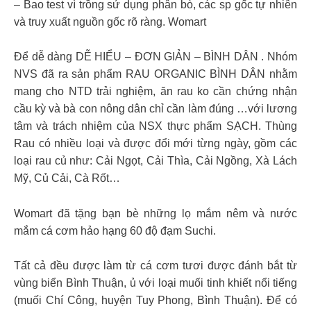
– Bao test vì trồng sử dụng phân bò, các sp gốc tự nhiên
và truy xuất nguồn gốc rõ ràng. Womart
Để dễ dàng DỄ HIỂU – ĐƠN GIẢN – BÌNH DÂN . Nhóm
NVS đã ra sản phẩm RAU ORGANIC BÌNH DÂN nhằm
mang cho NTD trải nghiệm, ăn rau ko cần chứng nhận
cầu kỳ và bà con nông dân chỉ cần làm đúng …với lương
tâm và trách nhiệm của NSX thực phẩm SẠCH. Thùng
Rau có nhiều loại và được đổi mới từng ngày, gồm các
loại rau củ như: Cải Ngọt, Cải Thìa, Cải Ngồng, Xà Lách
Mỹ, Củ Cải, Cà Rốt…
Womart đã tặng bạn bè những lọ mắm nêm và nước
mắm cá cơm hảo hạng 60 độ đạm Suchi.
Tất cả đều được làm từ cá cơm tươi được đánh bắt từ
vùng biển Bình Thuận, ủ với loại muối tinh khiết nổi tiếng
(muối Chí Công, huyện Tuy Phong, Bình Thuận). Để có