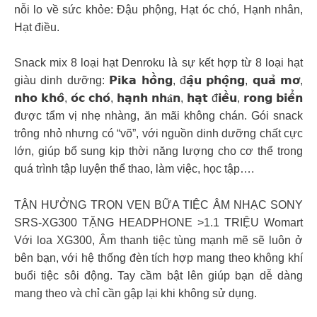
nỗi lo về sức khỏe: Đậu phộng, Hạt óc chó, Hạnh nhân,
Hạt điều.
Snack mix 8 loại hạt Denroku là sự kết hợp từ 8 loại hạt
giàu dinh dưỡng: 𝗣𝗶𝗸𝗮 𝗵𝗼̂̀𝗻𝗴, đ𝗮̣̂𝘂 𝗽𝗵𝗼̣̂𝗻𝗴, 𝗾𝘂𝗮̉ 𝗺𝗼̛,
𝗻𝗵𝗼 𝗸𝗵𝗼̂, 𝗼́𝗰 𝗰𝗵𝗼́, 𝗵𝗮̣𝗻𝗵 𝗻𝗵𝐚̂𝗻, 𝗵𝗮̣𝘁 đ𝗶𝗲̂̀𝘂, 𝗿𝗼𝗻𝗴 𝗯𝗶𝗲̂̉𝗻
được tẩm vị nhẹ nhàng, ăn mãi không chán. Gói snack
trông nhỏ nhưng có “võ”, với nguồn dinh dưỡng chất cực
lớn, giúp bổ sung kịp thời năng lượng cho cơ thể trong
quá trình tập luyện thể thao, làm việc, học tập….
TẬN HƯỞNG TRỌN VẸN BỮA TIỆC ÂM NHẠC SONY
SRS-XG300 TẶNG HEADPHONE >1.1 TRIỆU Womart
Với loa XG300, Âm thanh tiệc tùng mạnh mẽ sẽ luôn ở
bên bạn, với hệ thống đèn tích hợp mang theo không khí
buổi tiệc sôi động. Tay cầm bật lên giúp bạn dễ dàng
mang theo và chỉ cần gập lại khi không sử dụng.