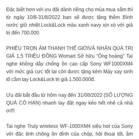
Đặc biệt hơn với ưu đãi dành riêng cho mùa mua sắm thì
từ ngày 10/8-31/8/2022 bạn sẽ được tặng thêm Bình
nước giữ nhiệt Lock&Lock màu xanh navy xịn xò với giá
trị đến 700.000
PHIÊU TRỌN ÂM THANH THẾ GIỚIVÀ NHẬN QUÀ TRỊ
GIÁ 1,5 TRIỆU ĐỒNG Womart Sở hữu “Ông hoàng” Tai
nghe không dây chống ồn cao cấp Sony WF1000XM4
với mức giá cực tốt lại còn được tặng kèm Máy xay sinh
tố cầm tay Lock&Lock trị giá 1.500.000đ.
Ưu đãi bắt đầu từ hôm nay đến 31/08/2022 (SỐ LƯỢNG
QUÀ CÓ HẠN) nhanh tay đặt ngay kẻo hết nhé cả nhà
ơi!!!
Tai nghe Truly wireless WF-1000XM4 siêu hot của Sony
với đặc tính chống ồn đỉnh của chóp, hội thoại tốt, âm