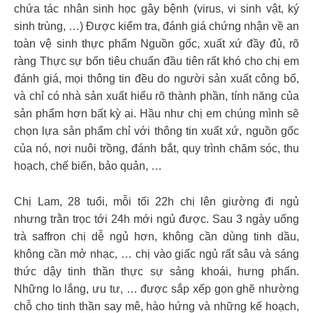
chứa tác nhân sinh học gây bệnh (virus, vi sinh vật, ký
sinh trùng, …) Được kiểm tra, đánh giá chứng nhận về an
toàn vệ sinh thực phẩm Nguồn gốc, xuất xứ đầy đủ, rõ
ràng Thực sự bốn tiêu chuẩn đầu tiên rất khó cho chị em
đánh giá, mọi thông tin đều do người sản xuất công bố,
và chỉ có nhà sản xuất hiểu rõ thành phần, tính năng của
sản phẩm hơn bất kỳ ai. Hầu như chị em chúng mình sẽ
chọn lựa sản phẩm chỉ với thông tin xuất xứ, nguồn gốc
của nó, nơi nuôi trồng, đánh bắt, quy trình chăm sóc, thu
hoạch, chế biến, bảo quản, …
Chị Lam, 28 tuổi, mỗi tối 22h chị lên giường đi ngủ
nhưng trằn trọc tới 24h mới ngủ được. Sau 3 ngày uống
trà saffron chị dễ ngủ hơn, không cần dùng tinh dầu,
không cần mở nhạc, … chị vào giấc ngủ rất sâu và sáng
thức dậy tinh thần thực sự sảng khoái, hưng phấn.
Những lo lắng, ưu tư, … được sắp xếp gọn ghẽ nhường
chỗ cho tinh thần say mê, hào hứng và những kế hoạch,