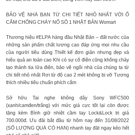
BẢO VỆ NHÀ BẠN TỪ CHI TIẾT NHỎ NHẤT VỚI Ổ
CẮM CHỐNG CHÁY NỔ SỐ 1 NHẬT BẢN Womart
Thương hiệu #ELPA hàng đầu Nhật Bản – đất nước của
những sản phẩm chất lượng cao đáp ứng mọi nhu cầu
của người tiêu dùng Thiết kế đơn giản nhưng đẹp và
hiệu quả an toàn cao Khi có sự cố điện cũng không cháy
tạo thành tia lửa điện, bảo vệ ngôi nhà của chúng ta từ
chi tiết nhỏ nhất Rơi từ độ cao 2 mét không bị vỡ Tương
thích nhiều tiêu chuẩn phích cắm
Sở hữu Tai nghe không dây Sony WFC500
(xanh/camđen/trắng) với mức giá cực tốt lại còn được
tặng kèm Bình giữ nhiệt cầm tay Lock&Lock trị giá
700.000đ. Ưu đãi bắt đầu từ hôm nay đến 31/08/2022
(SỐ LƯỢNG QUÀ CÓ HẠN) nhanh tay đặt ngay kẻo hết