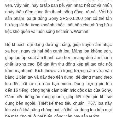
vẹn. Vậy nên, hãy tụ tập bạn bè, vặn nhạc hết cỡ và nhún
nhảy thâu đêm cùng âm thanh sống động, rõ nét. Với bộ
sản phẩm loa di động Sony SRS-XE200 bạn có thể tận
hưởng tối đa từng khoảnh khắc, thổi hồn cho những bữa
tiệc khó quên và luôn sống hết mình. Womart
Bộ khuếch đại dạng đường thẳng, giúp truyền âm nhạc
xa hơn, ngay cả hai bên cạnh loa. Màng loa không tròn,
giúp tạo áp suất âm thanh cao hơn, mang đến âm thanh
chất lượng cao. Bộ tản âm thụ động kép tái tạo các nốt
trầm mạnh mẽ. Kích thước và trọng lượng cầm vừa vặn
bằng 1 bàn tay và dây đeo tiện dụng, dễ dàng mang theo
loa đến bất cứ nơi nào bạn muốn. Dung lượng pin lên
đến 16 tiếng, công nghệ cảm biến mic độc đáo của Sony,
Cảm biến tiếng ồn xung quanh, giúp tiết kiệm pin khi sử
dụng bên ngoài. Thiết kế theo tiêu chuẩn IP67, loa này
kín và có khả năng chống bụi, có thể sử dụng loa trên mọi
bề mặt, cho dù ở bãi biển, công viên hay sân vườn.