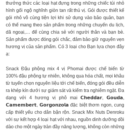
thưởng thức các loại hạt đựng trong những chiếc túi nhỏ
hình gối ngộ nghĩnh giòn tan rất thú vị. Gói được thiết kế
gói nhỏ vô cùng tiện lợi khi sử dụng vào bảo quản, bạn
có thể mang theo sản phẩm trong những chuyến du lịch,
dã ngoại,… để cùng chia sẻ với người thân và bạn bè.
Sản phẩm được đóng gói chắc, đảm bảo giữ nguyên vẹn
hương vị của sản phẩm. Có 3 loại cho Bạn lựa chọn đây
ạ:
Snack Đậu phộng mix 4 vị Phomai được chế biến từ
100% đậu phộng tự nhiên, không qua hóa chất, mọi khâu
từ tuyển chọn nguyên liệu tới chế biến, đóng gói đều diễn
ra khép kín dưới sự giám sát và kiểm tra nghiêm ngặt. Đa
dạng với 4 hương vị phô mai 𝗖𝗵𝗲𝗱𝗱𝗮𝗿, 𝗚𝗼𝘂𝗱𝗮,
𝗖𝗮𝗺𝗲𝗺𝗯𝗲𝗿𝘁, 𝗚𝗼𝗿𝗴𝗼𝗻𝘇𝗼𝗹𝗮 đặc biệt thơm ngon, cung
cấp thiết yếu cho dân bận rộn. Snack Mix Nuts Denroku
với sự kết hợp 4 loại hạt với nhau, nguồn dinh dưỡng dồi
dào cho một ngày tràn đầy năng lượng, không còn những