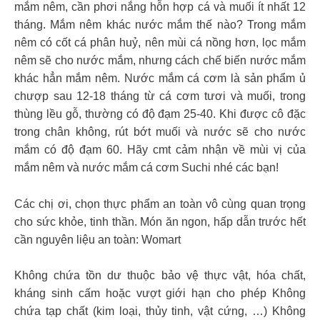
mắm nêm, cần phơi nắng hỗn hợp cá và muối ít nhất 12
tháng. Mắm nêm khác nước mắm thế nào? Trong mắm
nêm có cốt cá phân huỷ, nên mùi cá nồng hơn, lọc mắm
nêm sẽ cho nước mắm, nhưng cách chế biến nước mắm
khác hẳn mắm nêm. Nước mắm cá cơm là sản phẩm ủ
chượp sau 12-18 tháng từ cá cơm tươi và muối, trong
thùng lều gỗ, thường có độ đạm 25-40. Khi được cô đặc
trong chân không, rút bớt muối và nước sẽ cho nước
mắm có độ đạm 60. Hãy cmt cảm nhận về mùi vị của
mắm nêm và nước mắm cá cơm Suchi nhé các bạn!
Các chị ơi, chọn thực phẩm an toàn vô cùng quan trọng
cho sức khỏe, tinh thần. Món ăn ngon, hấp dẫn trước hết
cần nguyên liệu an toàn: Womart
Không chứa tồn dư thuộc bảo vệ thực vật, hóa chất,
kháng sinh cấm hoặc vượt giới hạn cho phép Không
chứa tạp chất (kim loại, thủy tinh, vật cứng, …) Không