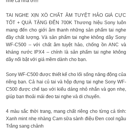
nhé cả nhà ơi!!!
TAI NGHE XỊN XÒ CHẤT ÂM TUYỆT HẢO GIÁ CỰC
TỐT + QUÀ TẶNG ĐẾN 700K Thương hiệu Sony luôn
mang đến cho giới âm thanh những sản phẩm tai nghe
đầy chất lượng. Và sản phẩm tai nghe không dây Sony
WF-C500 – với chất âm tuyệt hảo, chống ồn ANC và
kháng nước IPX4 – chính là sản phẩm tai nghe không
dây nổi bật với giá mềm dành cho bạn.
Sony WF-C500 được thiết kế cho lối sống năng động của
riêng bạn. Cả hai củ tai và hộp đựng tai nghe Sony WF-
C500 được chế tạo với kiểu dáng nhỏ nhắn và gọn nhẹ,
giúp bạn thoải mái đeo tai nghe và di chuyển.
4 màu sắc thời trang, mang chất riêng cho từng cá tính:
Xanh mint nhẹ nhàng Cam sữa sành điệu Đen cool ngầu
Trắng sang chảnh