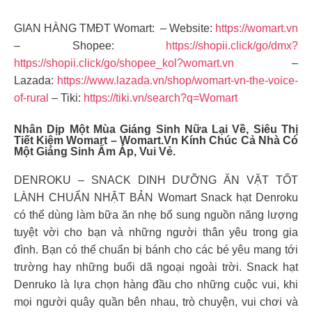
GIAN HÀNG TMĐT Womart: – Website:
https://womart.vn
– Shopee:
https://shopii.click/go/dmx?
https://shopii.click/go/shopee_kol?womart.vn
–
Lazada:
https://www.lazada.vn/shop/womart-vn-the-voice-
of-rural
– Tiki:
https://tiki.vn/search?q=Womart
Nhân Dịp Một Mùa Giáng Sinh Nữa Lại Về, Siêu Thị
Tiết Kiệm Womart – Womart.vn Kính Chúc Cả Nhà Có
Một Giáng Sinh Ấm Áp, Vui Vẻ.
DENROKU – SNACK DINH DƯỠNG ĂN VẶT TỐT
LÀNH CHUẨN NHẬT BẢN Womart Snack hạt Denroku
có thể dùng làm bữa ăn nhẹ bổ sung nguồn năng lượng
tuyệt vời cho bạn và những người thân yêu trong gia
đình. Bạn có thể chuẩn bị bánh cho các bé yêu mang tới
trường hay những buổi dã ngoại ngoài trời. Snack hạt
Denruko là lựa chọn hàng đầu cho những cuộc vui, khi
mọi người quây quần bên nhau, trò chuyện, vui chơi và