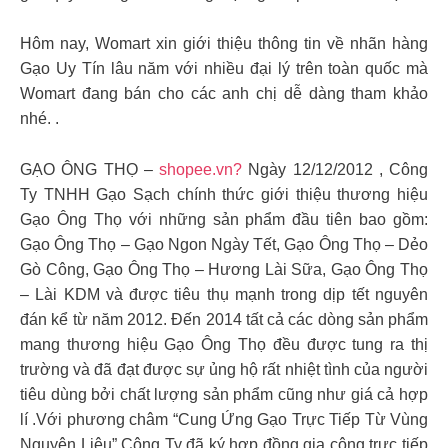
Hôm nay, Womart xin giới thiệu thông tin về nhãn hàng
Gạo Uy Tín lâu năm với nhiều đại lý trên toàn quốc mà
Womart đang bán cho các anh chị dễ dàng tham khảo
nhé. .
GẠO ÔNG THỌ –
shopee.vn?
Ngày 12/12/2012 , Công
Ty TNHH Gạo Sạch chính thức giới thiệu thương hiệu
Gạo Ông Thọ với những sản phẩm đầu tiên bao gồm:
Gạo Ông Thọ – Gạo Ngon Ngày Tết, Gạo Ông Thọ – Dẻo
Gò Công, Gạo Ông Thọ – Hương Lài Sữa, Gạo Ông Thọ
– Lài KDM và được tiêu thụ mạnh trong dịp tết nguyên
đán kể từ năm 2012. Đến 2014 tất cả các dòng sản phẩm
mang thương hiệu Gạo Ông Thọ đều được tung ra thị
trường và đã đạt được sự ủng hộ rất nhiệt tình của người
tiêu dùng bởi chất lượng sản phẩm cũng như giá cả hợp
lí .Với phương châm “Cung Ứng Gạo Trực Tiếp Từ Vùng
Nguyên Liệu” Công Ty đã ký hợp đồng gia công trực tiếp