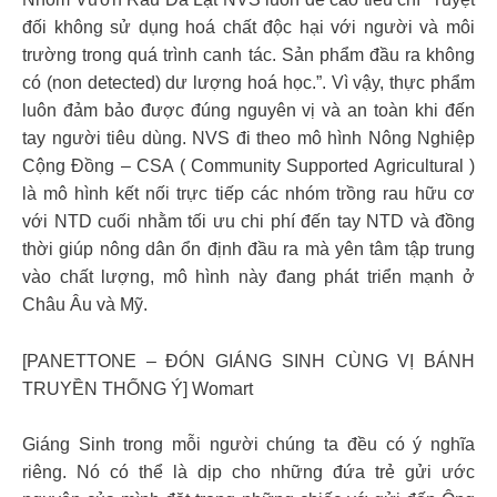
đối không sử dụng hoá chất độc hại với người và môi
trường trong quá trình canh tác. Sản phẩm đầu ra không
có (non detected) dư lượng hoá học.”. Vì vậy, thực phẩm
luôn đảm bảo được đúng nguyên vị và an toàn khi đến
tay người tiêu dùng. NVS đi theo mô hình Nông Nghiệp
Cộng Đồng – CSA ( Community Supported Agricultural )
là mô hình kết nối trực tiếp các nhóm trồng rau hữu cơ
với NTD cuối nhằm tối ưu chi phí đến tay NTD và đồng
thời giúp nông dân ổn định đầu ra mà yên tâm tập trung
vào chất lượng, mô hình này đang phát triển mạnh ở
Châu Âu và Mỹ.
[PANETTONE – ĐÓN GIÁNG SINH CÙNG VỊ BÁNH
TRUYỀN THỐNG Ý] Womart
Giáng Sinh trong mỗi người chúng ta đều có ý nghĩa
riêng. Nó có thể là dịp cho những đứa trẻ gửi ước