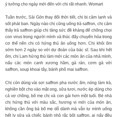
ý tưởng cho ngày mới đến với chị rất nhanh. Womart
Tuần trước, Sài Gòn thay đổi thời tiết, chị bị cảm lạnh và
sốt phát ban. Ngày nào chị cũng uống trà saffron, chị cảm
thấy trà saffron giúp chị tăng sức đề kháng để chống chọi
con virus trong người mình và thúc đẩy chuyển hóa trong
cơ thể nên chị có hứng thú ăn uống hơn. Chị khỏi ốm
sớm hơn 2 ngày so với dự đoán của bác sĩ. Sau khi hết
ốm, chị Lam hứng thú làm mới các món ăn của nhà mình,
nấu các món canh xương hầm, gà rán, cơm gà với
saffron, soup khoai tây, bánh phô mai saffron.
Chị còn dùng vài sợi saffron pha nước ấm, nóng làm trà,
nghiền bột cho vào mật ong, sữa tươi, nước ép dùng cho
cả vợ chồng, bố mẹ chị và con gái hơn một tuổi. Bé nhà
chị hứng thú với màu sắc, hương vị mới của món ăn,
không cần ông bà bố mẹ dỗ dành mà vẫn tự mình uống
hết ly sữa và chiếc bánh nhỏ rắc bột saffron, ai nấy đều