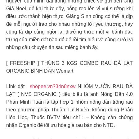
nguyện của mình đặt trong những chiếc vớ gửi đến Ông
Già Noel, để khi thức dậy, bỗng reo lên vì vui sướng khi
điều ước thành hiện thực. Giáng Sinh cũng có thể là dịp
để mỗi người trao cho nhau những lời yêu thương, hay
cũng là dịp cùng ngồi lại thưởng thức một vị bánh đặc
trưng của miền đất nào đó để rồi tìm hiểu và cùng cười vì
những câu chuyện ẩn sau miếng bánh ấy.
[ FREESHIP ] THÙNG 3 KGS COMBO RAU ĐÀ LẠT
ORGANIC BÌNH DÂN Womart
Link đặt :
shopee.vn?34n8nxw
NHÓM VƯỜN RAU ĐÀ
LẠT ( NVS ORGANIC ) tiêu biểu là anh Nông Dân 4.0
Phan Minh Tuấn là tập hợp 1 nhóm nông dân trồng rau
theo phương pháp Thuận Tự Nhiên, không dùng Phân
Hóa Học, Thuốc BVTV tiêu chí : – Không cần chứng
nhận Organic để tối ưu hóa giá rau bán cho NTD.