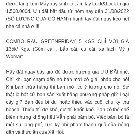
được tặng kèm Máy xay sinh tố cầm tay Lock&Lock trị giá
1.500.000đ. Ưu đãi bắt đầu từ hôm nay đến 31/08/2022
(SỐ LƯỢNG QUÀ CÓ HẠN) nhanh tay đặt ngay kẻo hết
nhé cả nhà ơi!!!
COMBO RAU GREENFRIDAY 5 KGS CHỈ VỚI GIÁ
135k/ Kgs. (Gồm cải , bắp cải, củ cải, xà lách Mỹ )
Womart
Hãy đặt ngay bây giờ để được hưởng giá ƯU ĐÃI nhé.
Chỉ khi bạn chạm đến nó bạn mới có giải pháp cho nó!
Khi bạn thừa hàng thì bạn mới có ý tưởng cho nó! Sự
thật là bất cứ bạn sản xuất bằng phương pháp gì? Loại
cây gì? Bạn đều bị dư hoặc thiếu vào cuối chu kỳ thu
hoạch! Thiếu thì đỡ khổ, dư thì khốn khổ. Bạn có thể chế
biến nhưng không hết! Vẫn phải băm bỏ. Việc băm bỏ là
một sự lãng phí, cực kỳ phí phạm thành quả của nông
dân và thức ăn của Xã Hội.