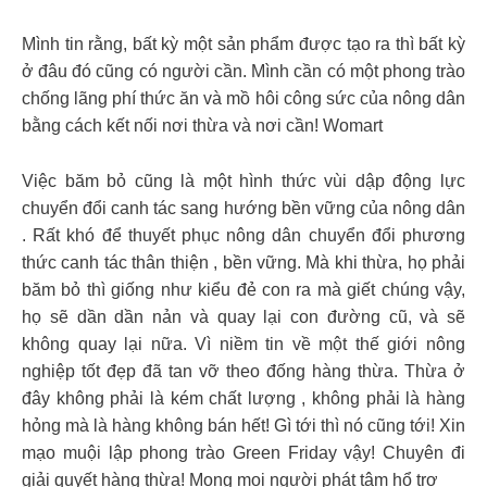
Mình tin rằng, bất kỳ một sản phẩm được tạo ra thì bất kỳ
ở đâu đó cũng có người cần. Mình cần có một phong trào
chống lãng phí thức ăn và mồ hôi công sức của nông dân
bằng cách kết nối nơi thừa và nơi cần! Womart
Việc băm bỏ cũng là một hình thức vùi dập động lực
chuyển đổi canh tác sang hướng bền vững của nông dân
. Rất khó để thuyết phục nông dân chuyển đổi phương
thức canh tác thân thiện , bền vững. Mà khi thừa, họ phải
băm bỏ thì giống như kiểu đẻ con ra mà giết chúng vậy,
họ sẽ dần dần nản và quay lại con đường cũ, và sẽ
không quay lại nữa. Vì niềm tin về một thế giới nông
nghiệp tốt đẹp đã tan vỡ theo đống hàng thừa. Thừa ở
đây không phải là kém chất lượng , không phải là hàng
hỏng mà là hàng không bán hết! Gì tới thì nó cũng tới! Xin
mạo muội lập phong trào Green Friday vậy! Chuyên đi
giải quyết hàng thừa! Mong mọi người phát tâm hổ trợ