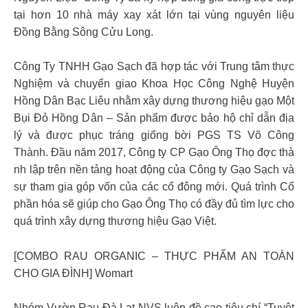
tại hơn 10 nhà máy xay xát lớn tại vùng nguyên liệu
Đồng Bằng Sông Cửu Long.
Công Ty TNHH Gạo Sạch đã hợp tác với Trung tâm thực
Nghiệm và chuyển giao Khoa Học Công Nghệ Huyện
Hồng Dân Bạc Liêu nhằm xây dựng thương hiệu gạo Một
Bụi Đỏ Hồng Dân – Sản phẩm được bảo hộ chỉ dẫn địa
lý và được phục tráng giống bời PGS TS Võ Công
Thành. Đ​ầ​u nă​m 2017, Cô​ng ty CP Gạ​o Ô​ng Thọ​ đ​ợ​c thà​
nh lậ​p trê​n nề​n tả​ng hoạt​ đ​ộn​g củ​a Cô​ng ty Gạ​o Sạ​ch và​
sự​ tham gia góp​ vố​n củ​a cá​c cổ​ đ​ô​ng mớ​i. Quá​ trì​nh Cổ​
phầ​n hóa​ sẽ​ giú​p cho Gạo Ô​ng Thọ​ có​ đ​ầ​y đ​ủ​ tì​m lự​c cho
quá​ trì​nh xâ​y dự​ng thươn​g hiệ​u Gạ​o Việ​t.
[COMBO RAU ORGANIC – THỰC PHẨM AN TOÀN
CHO GIA ĐÌNH] Womart
Nhóm Vườn Rau Đà Lạt NVS luôn đề cao tiêu chí “Tuyệt