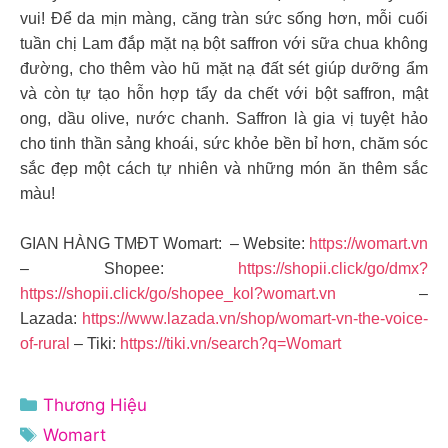
vui! Để da mịn màng, căng tràn sức sống hơn, mỗi cuối
tuần chị Lam đắp mặt nạ bột saffron với sữa chua không
đường, cho thêm vào hũ mặt nạ đất sét giúp dưỡng ẩm
và còn tự tạo hỗn hợp tẩy da chết với bột saffron, mật
ong, dầu olive, nước chanh. Saffron là gia vị tuyệt hảo
cho tinh thần sảng khoái, sức khỏe bền bỉ hơn, chăm sóc
sắc đẹp một cách tự nhiên và những món ăn thêm sắc
màu!
GIAN HÀNG TMĐT Womart: – Website:
https://womart.vn
– Shopee:
https://shopii.click/go/dmx?
https://shopii.click/go/shopee_kol?womart.vn
–
Lazada:
https://www.lazada.vn/shop/womart-vn-the-voice-
of-rural
– Tiki:
https://tiki.vn/search?q=Womart
Danh
Thương Hiệu
mục
Thẻ
Womart