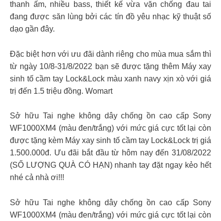
thanh ấm, nhiều bass, thiết kế vừa vặn chống đau tai
đang được săn lùng bởi các tín đồ yêu nhạc kỹ thuật số
dạo gần đây.
Đặc biệt hơn với ưu đãi dành riêng cho mùa mua sắm thì
từ ngày 10/8-31/8/2022 bạn sẽ được tặng thêm Máy xay
sinh tố cầm tay Lock&Lock màu xanh navy xịn xò với giá
trị đến 1.5 triệu đồng. Womart
Sở hữu Tai nghe không dây chống ồn cao cấp Sony
WF1000XM4 (màu đen/trắng) với mức giá cực tốt lại còn
được tặng kèm Máy xay sinh tố cầm tay Lock&Lock trị giá
1.500.000đ. Ưu đãi bắt đầu từ hôm nay đến 31/08/2022
(SỐ LƯỢNG QUÀ CÓ HẠN) nhanh tay đặt ngay kẻo hết
nhé cả nhà ơi!!!
Sở hữu Tai nghe không dây chống ồn cao cấp Sony
WF1000XM4 (màu đen/trắng) với mức giá cực tốt lại còn