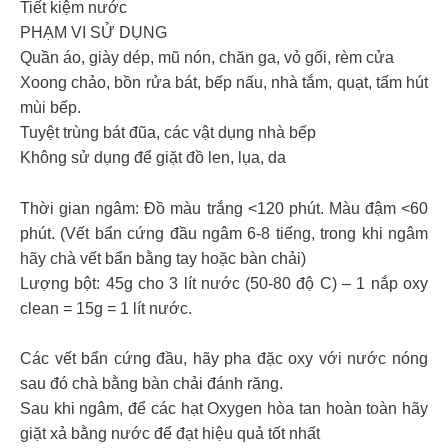
Tiết kiệm nước
PHẠM VI SỬ DỤNG
Quần áo, giày dép, mũ nón, chăn ga, vỏ gối, rèm cửa
Xoong chảo, bồn rửa bát, bếp nấu, nhà tắm, quạt, tấm hút
mùi bếp.
Tuyệt trùng bát đũa, các vật dụng nhà bếp
Không sử dụng để giặt đồ len, lụa, da
Thời gian ngâm: Đồ màu trắng <120 phút. Màu đậm <60
phút. (Vết bẩn cứng đầu ngâm 6-8 tiếng, trong khi ngâm
hãy chà vết bẩn bằng tay hoặc bàn chải)
Lượng bột: 45g cho 3 lít nước (50-80 độ C) – 1 nắp oxy
clean = 15g = 1 lít nước.
Các vết bẩn cứng đầu, hãy pha đặc oxy với nước nóng
sau đó chà bằng bàn chải đánh răng.
Sau khi ngâm, để các hạt Oxygen hòa tan hoàn toàn hãy
giặt xả bằng nước để đạt hiệu quả tốt nhất