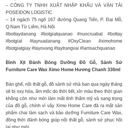
– CÔNG TY TNHH XUẤT NHẬP KHẨU VÀ VẬN TẢI
POSEIDON LOGISTIC
– 14 ngách 75 ngõ 167 đường Quang Tiến, P. Đại Mỗ,
Q.Nam Từ Liêm, Hà Nội
#bottaydanang #botgiatquanao #nuocruabat #bottay
#botgiat #tayruadanang #OxyClean #ximohome
#botgiatgiay #tayovang #taytrangvai #lamsachquanao
Bình Xịt Đánh Bóng Dưỡng Đồ Gỗ, Sành Sứ
Furniture Care Wax Ximo Home Hương Chanh 330ml
Bàn ghế, nội thất gỗ, đồ sành sứ nhà bạn qua ngày tháng
sẽ bị oxy hóa, ẩm mốc do thời tiết, xỉn màu theo thời gian
không còn như mới làm mất tính thẩm mỹ và sang trọng
của đồ gỗ, chính vì vậy Ximo Home Care đã ra mắt sản
phẩm chai làm sạch và bảo dưỡng Furniture Care Wax,
đồng thời đánh bóng giúp nội thất gỗ, sành sứ phục hồi
lại như mới.