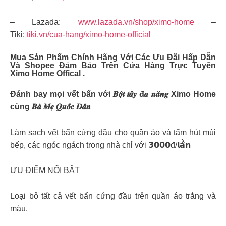
– Lazada:
www.lazada.vn/shop/ximo-home
–
Tiki:
tiki.vn/cua-hang/ximo-home-official
Mua Sản Phẩm Chính Hãng Với Các Ưu Đãi Hấp Dẫn
Và Shopee Đảm Bảo Trên Cửa Hàng Trực Tuyến
Ximo Home Offical .
Đánh bay mọi vết bẩn với 𝑩𝒐̣̂𝒕 𝒕𝒂̂̉𝒚 đ𝒂 𝒏𝒂̆𝒏𝒈 Ximo Home
cùng 𝑩𝒂̀ 𝑴𝒆̣ 𝑸𝒖𝒐̂́𝒄 𝑫𝒂̂𝒏
Làm sạch vết bẩn cứng đầu cho quần áo và tấm hút mùi
bếp, các ngóc ngách trong nhà chỉ với 𝟯𝟬𝟬𝟬đ/𝗹𝗮̂̀𝗻
ƯU ĐIỂM NỔI BẬT
Loại bỏ tất cả vết bẩn cứng đầu trên quần áo trắng và
màu.