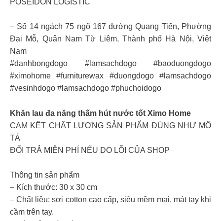
POSEIDON LOGISTIC
– Số 14 ngách 75 ngõ 167 đường Quang Tiến, Phường
Đại Mỗ, Quận Nam Từ Liêm, Thành phố Hà Nội, Việt
Nam
#danhbongdogo #lamsachdogo #baoduongdogo
#ximohome #furniturewax #duongdogo #lamsachdogo
#vesinhdogo #lamsachdogo #phuchoidogo
Khăn lau đa năng thấm hút nước tốt Ximo Home
CAM KẾT CHẤT LƯỢNG SẢN PHẨM ĐÚNG NHƯ MÔ
TẢ
ĐỔI TRẢ MIỄN PHÍ NẾU DO LỖI CỦA SHOP
Thông tin sản phẩm
– Kích thước: 30 x 30 cm
– Chất liệu: sợi cotton cao cấp, siêu mềm mại, mát tay khi
cầm trên tay.