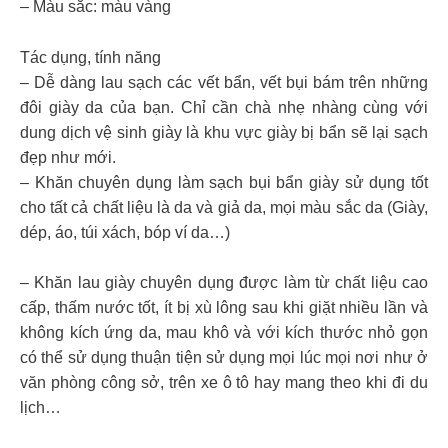
– Màu sắc: màu vàng
Tác dụng, tính năng
– Dễ dàng lau sạch các vết bẩn, vết bụi bám trên những
đôi giày da của bạn. Chỉ cần chà nhẹ nhàng cùng với
dung dịch vệ sinh giày là khu vực giày bị bẩn sẽ lại sạch
đẹp như mới.
– Khăn chuyên dụng làm sạch bụi bẩn giày sử dụng tốt
cho tất cả chất liệu là da và giả da, mọi màu sắc da (Giày,
dép, áo, túi xách, bóp ví da…)
– Khăn lau giày chuyên dụng được làm từ chất liệu cao
cấp, thấm nước tốt, ít bị xù lông sau khi giặt nhiều lần và
không kích ứng da, mau khô và với kích thước nhỏ gọn
có thể sử dụng thuận tiện sử dụng mọi lúc mọi nơi như ở
văn phòng công sở, trên xe ô tô hay mang theo khi đi du
lịch…