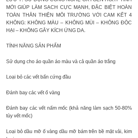
MỚI GIÚP LÀM SẠCH CỰC MẠNH, ĐẶC BIỆT HOÀN
TOÀN THÂN THIỆN MÔI TRƯỜNG VỚI CAM KẾT 4
KHÔNG: KHÔNG MÀU – KHÔNG MÙI – KHÔNG ĐỘC
HẠI – KHÔNG GÂY KÍCH ỨNG DA.
TÍNH NĂNG SẢN PHẨM
Sử dụng cho áo quần áo màu và cả quần áo trắng
Loại bỏ các vết bẩn cứng đầu
Đánh bay các vết ố vàng
Đánh bay các vết nấm mốc (khả năng làm sạch 50-80%
tùy vết mốc)
Loại bỏ dầu mỡ ố vàng dầu mỡ bám trên bề mặt vải, kim