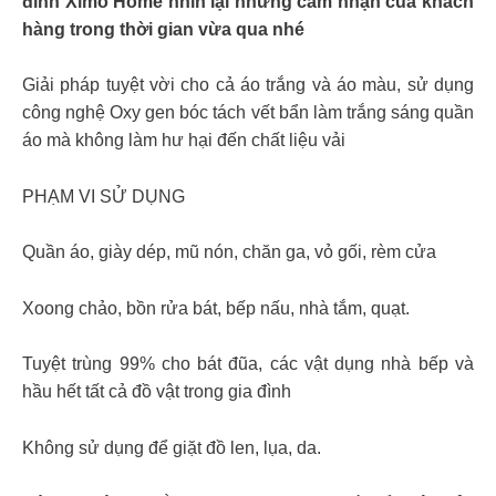
đình Ximo Home nhìn lại những cảm nhận của khách
hàng trong thời gian vừa qua nhé
Giải pháp tuyệt vời cho cả áo trắng và áo màu, sử dụng
công nghệ Oxy gen bóc tách vết bẩn làm trắng sáng quần
áo mà không làm hư hại đến chất liệu vải
PHẠM VI SỬ DỤNG
Quần áo, giày dép, mũ nón, chăn ga, vỏ gối, rèm cửa
Xoong chảo, bồn rửa bát, bếp nấu, nhà tắm, quạt.
Tuyệt trùng 99% cho bát đũa, các vật dụng nhà bếp và
hầu hết tất cả đồ vật trong gia đình
Không sử dụng để giặt đồ len, lụa, da.