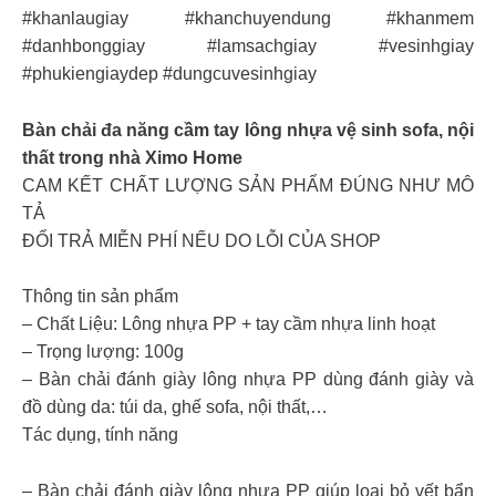
#khanlaugiay #khanchuyendung #khanmem
#danhbonggiay #lamsachgiay #vesinhgiay
#phukiengiaydep #dungcuvesinhgiay
Bàn chải đa năng cầm tay lông nhựa vệ sinh sofa, nội
thất trong nhà Ximo Home
CAM KẾT CHẤT LƯỢNG SẢN PHẨM ĐÚNG NHƯ MÔ
TẢ
ĐỔI TRẢ MIỄN PHÍ NẾU DO LỖI CỦA SHOP
Thông tin sản phẩm
– Chất Liệu: Lông nhựa PP + tay cầm nhựa linh hoạt
– Trọng lượng: 100g
– Bàn chải đánh giày lông nhựa PP dùng đánh giày và
đồ dùng da: túi da, ghế sofa, nội thất,…
Tác dụng, tính năng
– Bàn chải đánh giày lông nhựa PP giúp loại bỏ vết bẩn