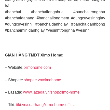
trả.
#banchai #banchailongnhua #banchaitrongnha
#banchaidanang #banchailongmem #dungcuvesinhgiay
#dungcuvesinh #banchaidanhgiay #banchaidanhbong
#banchaiminidanhgiay #vesinhtrongnha #vesinh
GIAN HÀNG TMĐT Ximo Home:
– Website:
ximohome.com
– Shopee:
shopee.vn/ximohome
– Lazada:
www.lazada.vn/shop/ximo-home
– Tiki:
tiki.vn/cua-hang/ximo-home-official