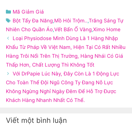
Danh
Mã Giảm Giá
mục
Thẻ
Bột Tẩy Đa Năng
,
Mồ Hôi Trộm..
,
Trắng Sáng Tự
Nhiên Cho Quần Áo
,
Vết Bẩn Ố Vàng
,
Ximo Home
Loại Physiodose Mình Dùng Là 1 Hàng Nhập
Khẩu Từ Pháp Về Việt Nam, Hiện Tại Có Rất Nhiều
Hàng Trôi Nổi Trên Thị Trường, Hàng Nhái Có Giá
Thấp Hơn, Chất Lượng Thì Không Tốt
Với DrPapie Lúc Này, Đây Còn Là 1 Động Lực
Cho Toàn Thể Đội Ngũ Công Ty Đang Nỗ Lực
Không Ngừng Nghỉ Ngày Đêm Để Hỗ Trợ Được
Khách Hàng Nhanh Nhất Có Thể.
Viết một bình luận