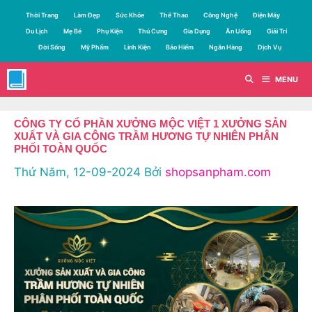
Chuyển
Thời Trang
Làm Đẹp
Sức Khỏe
Thể Thao
Công Nghệ
Điện Máy
đến
Du Lịch
Mẹ Bé
Phụ Kiện
Thú Cưng
Gia Dụng
Ăn Uống
Giải Trí
nội
Đời Sống
Mỹ Phẩm
Linh Kiện
Bảo Hiểm
Ngân Hàng
Dịch Vụ
dung
MENU
CÔNG TY CỔ PHẦN XƯỞNG MỘC VIỆT 1 XƯỞNG SẢN
XUẤT VÀ GIA CÔNG TRẦM HƯƠNG TỰ NHIÊN PHÂN
PHỐI TOÀN QUỐC
Thứ Năm, 12-09-2024
Bởi
shopsanpham.com