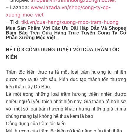
– Shopee:
shopee.vn/tramhuongxuongmocviet
– Lazada:
www.lazada.vn/shop/cong-ty-cp-
xuong-moc-viet
– Tiki:
tiki.vn/cua-hang/xuong-moc-tram-huong
Mua Sản Phẩm Với Các Ưu Đãi Hấp Dẫn Và Shopee
Đảm Bảo Trên Cửa Hàng Trực Tuyến Công Ty Cổ
Phần Xưởng Mộc Việt .
HÉ LỘ 3 CÔNG DỤNG TUYỆT VỜI CỦA TRẦM TỐC
KIẾN
Trầm tốc kiến thực ra là một loại trầm hương tự nhiên
được tạo ra từ vết sâu, kiến đục tạo thành tổn thương
trên thân cây Dó Bầu.
Là một trong những loại trầm hương thiên nhiên được
nhiều người yêu thích nhất hiện nay. Giá thành rẻ hơn sơ
với một số loại trầm hương khác nhưng những giá trị mà
chúng mang lại không hề thua kém là bao
Công dụng của trầm tốc kiến
Mùi hương của trầm tốc kiến có khả năng giúp tinh thần