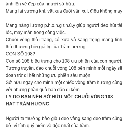
ánh lên vẻ đẹp của người sở hữu.
Mang lại vượng khí, vật xua đuổi vận xui, điều không may
Mang năng lượng p.h.o.n.g t.h.ủ.y giúp người đeo hút tài
lộc, may mắn trong công việc.
Chuỗi vòng thời trang, cổ xưa và sang trọng mang tính
thời thượng bởi giá trị của Trầm hương
CON SỐ 108?
Con số 108 biểu trưng cho 108 ưu phiền của con người.
Tương truyền, đeo chuỗi vòng 108 bên mình mỗi ngày sẽ
đoạn trừ đi hết những ưu phiền sầu muộn
Sở hữu ngay cho mình một chiếc vòng trầm hương cùng
với những phần quà hấp dẫn đi kèm.
LÝ DO BẠN NÊN SỞ HỮU MỘT CHUỖI VÒNG 108
HẠT TRẦM HƯƠNG
Người ta thường bảo giàu đeo vàng sang đeo trầm cũng
bởi vì tính quý hiếm và độc nhất của trầm.