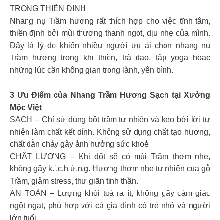
TRONG THIỀN ĐỊNH
Nhang nụ Trầm hương rất thích hợp cho việc tĩnh tâm,
thiền định bởi mùi thương thanh ngọt, dịu nhẹ của mình.
Đây là lý do khiến nhiều người ưu ái chọn nhang nụ
Trầm hương trong khi thiền, trà đạo, tập yoga hoặc
những lúc cần không gian trong lành, yên bình.
3 Ưu Điểm của Nhang Trầm Hương Sạch tại Xưởng
Mộc Việt
SẠCH – Chỉ sử dụng bột trầm tự nhiên và keo bời lời tự
nhiên làm chất kết dính. Không sử dụng chất tạo hương,
chất dẫn cháy gây ảnh hưởng sức khoẻ
CHẤT LƯỢNG – Khi đốt sẽ có mùi Trầm thơm nhẹ,
không gây k.í.c.h ứ.n.g. Hương thơm nhẹ tự nhiên của gỗ
Trầm, giảm stress, thư giãn tinh thần.
AN TOÀN – Lượng khói toả ra ít, không gây cảm giác
ngột ngạt, phù hợp với cả gia đình có trẻ nhỏ và người
lớn tuổi.