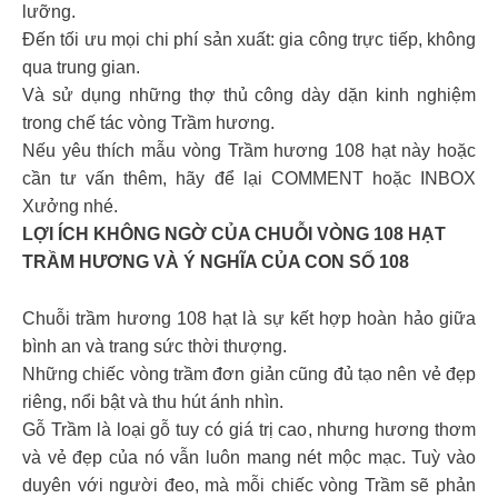
lưỡng.
Đến tối ưu mọi chi phí sản xuất: gia công trực tiếp, không
qua trung gian.
Và sử dụng những thợ thủ công dày dặn kinh nghiệm
trong chế tác vòng Trầm hương.
Nếu yêu thích mẫu vòng Trầm hương 108 hạt này hoặc
cần tư vấn thêm, hãy để lại COMMENT hoặc INBOX
Xưởng nhé.
LỢI ÍCH KHÔNG NGỜ CỦA CHUỖI VÒNG 108 HẠT
TRẦM HƯƠNG VÀ Ý NGHĨA CỦA CON SỐ 108
Chuỗi trầm hương 108 hạt là sự kết hợp hoàn hảo giữa
bình an và trang sức thời thượng.
Những chiếc vòng trầm đơn giản cũng đủ tạo nên vẻ đẹp
riêng, nổi bật và thu hút ánh nhìn.
Gỗ Trầm là loại gỗ tuy có giá trị cao, nhưng hương thơm
và vẻ đẹp của nó vẫn luôn mang nét mộc mạc. Tuỳ vào
duyên với người đeo, mà mỗi chiếc vòng Trầm sẽ phản