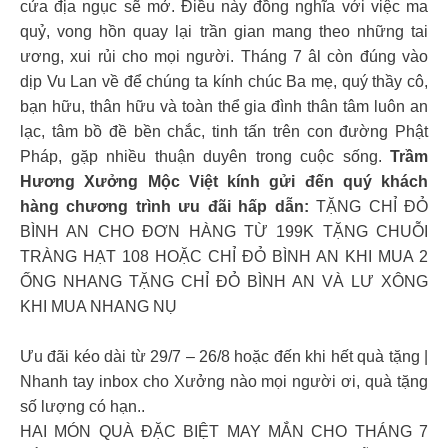
cửa địa ngục sẽ mở. Điều này đồng nghĩa với việc ma
quỷ, vong hồn quay lại trần gian mang theo những tai
ương, xui rủi cho mọi người. Tháng 7 âl còn đúng vào
dịp Vu Lan về để chúng ta kính chúc Ba mẹ, quý thầy cô,
bạn hữu, thân hữu và toàn thể gia đình thân tâm luôn an
lạc, tâm bồ đề bền chắc, tinh tấn trên con đường Phật
Pháp, gặp nhiều thuận duyên trong cuộc sống.
Trầm
Hương Xưởng Mộc Việt kính gửi đến quý khách
hàng chương trình ưu đãi hấp dẫn:
TẶNG CHỈ ĐỎ
BÌNH AN CHO ĐƠN HÀNG TỪ 199K TẶNG CHUỖI
TRÀNG HẠT 108 HOẶC CHỈ ĐỎ BÌNH AN KHI MUA 2
ỐNG NHANG TẶNG CHỈ ĐỎ BÌNH AN VÀ LƯ XÔNG
KHI MUA NHANG NỤ
Ưu đãi kéo dài từ 29/7 – 26/8 hoặc đến khi hết quà tặng |
Nhanh tay inbox cho Xưởng nào mọi người ơi, quà tặng
số lượng có hạn..
HAI MÓN QUÀ ĐẶC BIỆT MAY MẮN CHO THÁNG 7