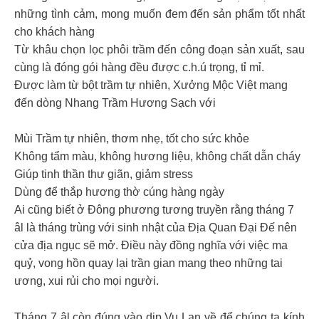
những tình cảm, mong muốn đem đến sản phẩm tốt nhất
cho khách hàng
Từ khâu chọn lọc phôi trầm đến công đoạn sản xuất, sau
cùng là đóng gói hàng đều được c.h.ú trọng, tỉ mỉ.
Được làm từ bột trầm tự nhiên, Xưởng Mộc Việt mang
đến dòng Nhang Trầm Hương Sạch với
Mùi Trầm tự nhiên, thơm nhẹ, tốt cho sức khỏe
Không tẩm màu, không hương liệu, không chất dẫn cháy
Giúp tinh thần thư giãn, giảm stress
Dùng để thắp hương thờ cúng hàng ngày
Ai cũng biết ở Đông phương tương truyền rằng tháng 7
âl là tháng trùng với sinh nhật của Địa Quan Đại Đế nên
cửa địa ngục sẽ mở. Điều này đồng nghĩa với việc ma
quỷ, vong hồn quay lại trần gian mang theo những tai
ương, xui rủi cho mọi người.
Tháng 7 âl còn đúng vào dịp Vu Lan về để chúng ta kính