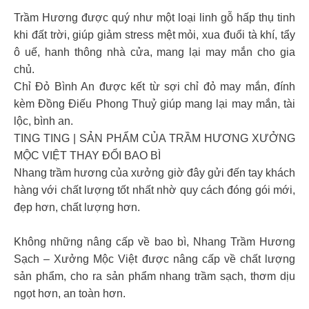
Trầm Hương được quý như một loại linh gỗ hấp thụ tinh
khi đất trời, giúp giảm stress mệt mỏi, xua đuổi tà khí, tẩy
ô uế, hanh thông nhà cửa, mang lại may mắn cho gia
chủ.
Chỉ Đỏ Bình An được kết từ sợi chỉ đỏ may mắn, đính
kèm Đồng Điếu Phong Thuỷ giúp mang lại may mắn, tài
lộc, bình an.
TING TING | SẢN PHẨM CỦA TRẦM HƯƠNG XƯỞNG
MỘC VIỆT THAY ĐỔI BAO BÌ
Nhang trầm hương của xưởng giờ đây gửi đến tay khách
hàng với chất lượng tốt nhất nhờ quy cách đóng gói mới,
đẹp hơn, chất lượng hơn.
Không những nâng cấp về bao bì, Nhang Trầm Hương
Sạch – Xưởng Mộc Việt được nâng cấp về chất lượng
sản phẩm, cho ra sản phẩm nhang trầm sạch, thơm dịu
ngọt hơn, an toàn hơn.