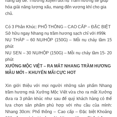
năng tẩy uế. Thường xuyên đốt nụ Trầm hương sẽ giúp
hóa giải năng lượng xấu, mang đến vượng khí cho gia
chủ.
Có 3 Phân Khúc: PHỔ THÔNG – CAO CẤP – ĐẶC BIỆT
Sở hữu ngay Nhang nụ trầm hương sạch chỉ với #99k
NỤ THÁP – 60 NỤ/HỘP (150G) – Mỗi nụ cháy tầm 15
phút
NỤ SEN – 30 NỤ/HỘP (150G) – Mỗi nụ cháy tầm 15- 20
phút
XƯỞNG MỘC VIỆT – RA MẮT NHANG TRẦM HƯƠNG
MẪU MỚI – KHUYẾN MÃI CỰC HOT
Xin giới thiệu với mọi người những sản phẩm Nhang
trầm hương mà Xưởng Mộc Việt vừa cho ra mắt Xưởng
đưa ra 3 phân khúc như sau để quý khách hàng có thể
lựa chọn sản phẩm phù hợp với nhu cầu của mình:
Nhang 30cm: Phổ thông – Cao cấp – Đặc biệt Khoảng