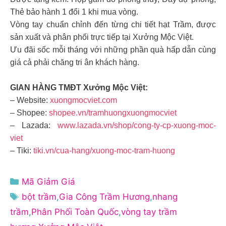
Thẻ bảo hành 1 đổi 1 khi mua vòng.
Vòng tay chuẩn chỉnh đến từng chi tiết hạt Trầm, được
sản xuất và phân phối trực tiếp tại Xưởng Mộc Việt.
Ưu đãi sốc mỗi tháng với những phần quà hấp dẫn cùng
giá cả phải chăng tri ân khách hàng.
GIAN HÀNG TMĐT Xưởng Mộc Việt:
– Website:
xuongmocviet.com
– Shopee:
shopee.vn/tramhuongxuongmocviet
– Lazada:
www.lazada.vn/shop/cong-ty-cp-xuong-moc-
viet
– Tiki:
tiki.vn/cua-hang/xuong-moc-tram-huong
Danh
Mã Giảm Giá
mục
Thẻ
bột trầm
,
Gia Công Trầm Hương
,
nhang
trầm
,
Phân Phối Toàn Quốc
,
vòng tay trầm