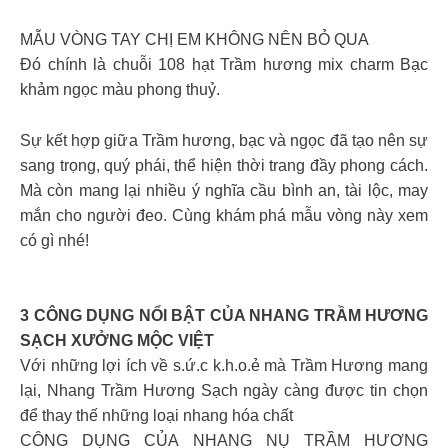
MẪU VÒNG TAY CHỊ EM KHÔNG NÊN BỎ QUA
Đó chính là chuỗi 108 hạt Trầm hương mix charm Bạc
khảm ngọc màu phong thuỷ.
Sự kết hợp giữa Trầm hương, bạc và ngọc đã tạo nên sự
sang trọng, quý phái, thể hiện thời trang đầy phong cách.
Mà còn mang lại nhiều ý nghĩa cầu bình an, tài lộc, may
mắn cho người đeo. Cùng khám phá mẫu vòng này xem
có gì nhé!
3 CÔNG DỤNG NỔI BẬT CỦA NHANG TRẦM HƯƠNG
SẠCH XƯỞNG MỘC VIỆT
Với những lợi ích về s.ứ.c k.h.o.ẻ mà Trầm Hương mang
lại, Nhang Trầm Hương Sạch ngày càng được tin chọn
để thay thế những loại nhang hóa chất
CÔNG DỤNG CỦA NHANG NỤ TRẦM HƯƠNG