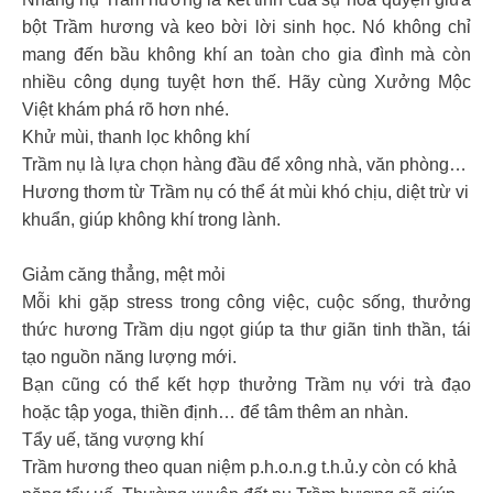
bột Trầm hương và keo bời lời sinh học. Nó không chỉ
mang đến bầu không khí an toàn cho gia đình mà còn
nhiều công dụng tuyệt hơn thế. Hãy cùng Xưởng Mộc
Việt khám phá rõ hơn nhé.
Khử mùi, thanh lọc không khí
Trầm nụ là lựa chọn hàng đầu để xông nhà, văn phòng…
Hương thơm từ Trầm nụ có thể át mùi khó chịu, diệt trừ vi
khuẩn, giúp không khí trong lành.
Giảm căng thẳng, mệt mỏi
Mỗi khi gặp stress trong công việc, cuộc sống, thưởng
thức hương Trầm dịu ngọt giúp ta thư giãn tinh thần, tái
tạo nguồn năng lượng mới.
Bạn cũng có thể kết hợp thưởng Trầm nụ với trà đạo
hoặc tập yoga, thiền định… để tâm thêm an nhàn.
Tẩy uế, tăng vượng khí
Trầm hương theo quan niệm p.h.o.n.g t.h.ủ.y còn có khả