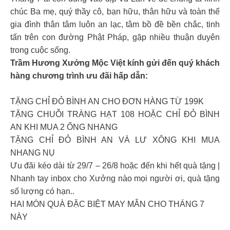
chúc Ba mẹ, quý thầy cô, bạn hữu, thân hữu và toàn thể
gia đình thân tâm luôn an lạc, tâm bồ đề bền chắc, tinh
tấn trên con đường Phật Pháp, gặp nhiều thuận duyên
trong cuộc sống.
Trầm Hương Xưởng Mộc Việt kính gửi đến quý khách
hàng chương trình ưu đãi hấp dẫn:
TẶNG CHỈ ĐỎ BÌNH AN CHO ĐƠN HÀNG TỪ 199K
TẶNG CHUỖI TRÀNG HẠT 108 HOẶC CHỈ ĐỎ BÌNH
AN KHI MUA 2 ỐNG NHANG
TẶNG CHỈ ĐỎ BÌNH AN VÀ LƯ XÔNG KHI MUA
NHANG NỤ
Ưu đãi kéo dài từ 29/7 – 26/8 hoặc đến khi hết quà tặng |
Nhanh tay inbox cho Xưởng nào mọi người ơi, quà tặng
số lượng có hạn..
HAI MÓN QUÀ ĐẶC BIỆT MAY MẮN CHO THÁNG 7
NÀY