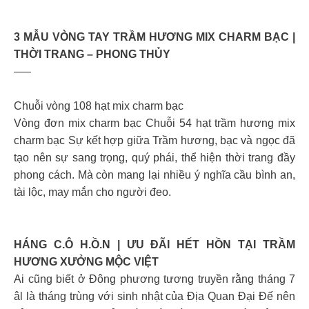
3 MẪU VÒNG TAY TRẦM HƯƠNG MIX CHARM BẠC |
THỜI TRANG – PHONG THỦY
—–
Chuỗi vòng 108 hạt mix charm bạc
Vòng đơn mix charm bạc Chuỗi 54 hạt trầm hương mix
charm bạc Sự kết hợp giữa Trầm hương, bạc và ngọc đã
tạo nên sự sang trọng, quý phái, thể hiện thời trang đầy
phong cách. Mà còn mang lại nhiều ý nghĩa cầu bình an,
tài lộc, may mắn cho người đeo.
HÁNG C.Ô H.Ồ.N | ƯU ĐÃI HẾT HỒN TẠI TRẦM
HƯƠNG XƯỞNG MỘC VIỆT
Ai cũng biết ở Đông phương tương truyền rằng tháng 7
âl là tháng trùng với sinh nhật của Địa Quan Đại Đế nên