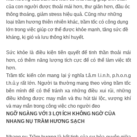
của con người được thoải mái hơn, thư giãn hơn, đầu óc
thông thoáng, giảm stress hiệu quả. Cũng như những
loại trầm hương thiên nhiên khác, trầm tốc có công dụng
lớn trong việc giúp cơ thể được khỏe mạnh, tăng sức đề
kháng, kị gió và lưu thông khí huyết.
Sức khỏe là điều kiện tiên quyết để tinh thần thoải mái
hơn, có thêm năng lượng tích cực để có thể làm việc tốt
hơn.
Trầm tốc kiến còn mang lại ý nghĩa t.â.m l.i.n.h, p.h.o.n.g
t.h.ủ.y rất lớn. Người ta thường mang theo vòng trầm tốc
bên mình để có thể tránh xa những điều xui rủi, những
điều không được may mắn và thu hút tài lộc, vượng khí
và may mắn trong công việc cho người đeo
NGỠ NGÀNG VỚI 3 LỢI ÍCH KHÔNG NGỜ CỦA
NHANG NỤ TRẦM HƯƠNG SẠCH
Nhang nụ Trầm hương là kết tinh của sự hòa quyện giữa