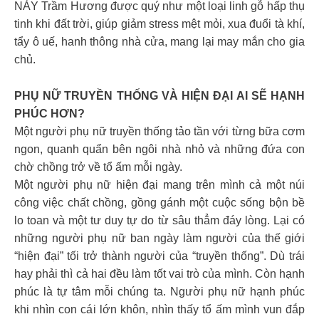
NÀY Trầm Hương được quý như một loại linh gỗ hấp thụ
tinh khi đất trời, giúp giảm stress mệt mỏi, xua đuổi tà khí,
tẩy ô uế, hanh thông nhà cửa, mang lại may mắn cho gia
chủ.
PHỤ NỮ TRUYỀN THỐNG VÀ HIỆN ĐẠI AI SẼ HẠNH
PHÚC HƠN?
Một người phụ nữ truyền thống tảo tần với từng bữa cơm
ngon, quanh quẩn bên ngôi nhà nhỏ và những đứa con
chờ chồng trở về tổ ấm mỗi ngày.
Một người phụ nữ hiện đại mang trên mình cả một núi
công việc chất chồng, gồng gánh một cuộc sống bộn bề
lo toan và một tư duy tự do từ sâu thẳm đáy lòng. Lại có
những người phụ nữ ban ngày làm người của thế giới
“hiện đại” tối trở thành người của “truyền thống”. Dù trái
hay phải thì cả hai đều làm tốt vai trò của mình. Còn hạnh
phúc là tự tâm mỗi chúng ta. Người phụ nữ hạnh phúc
khi nhìn con cái lớn khôn, nhìn thấy tổ ấm mình vun đắp