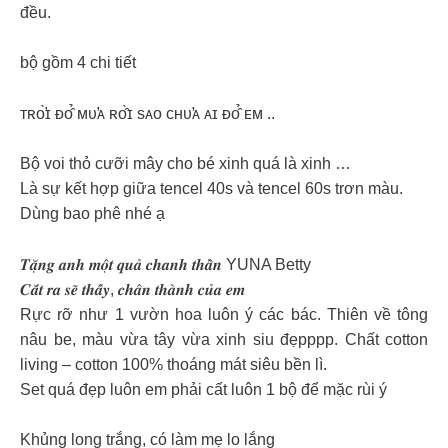
đều.
bộ gồm 4 chi tiết
ᴛʀᴏ̛̀ɪ ᴆᴏ̂̉ ᴍᴜ̛ᴀ ʀᴏ̂̀ɪ sᴀᴏ ᴄʜᴜ̛ᴀ ᴀɪ ᴆᴏ̂̉ ᴇᴍ ..
Bộ voi thỏ cưỡi mây cho bé xinh quá là xinh …
Là sự kết hợp giữa tencel 40s và tencel 60s trơn màu.
Dùng bao phê nhé ạ
𝑻𝒂̣̆𝒏𝒈 𝒂𝒏𝒉 𝒎𝒐̣̂𝒕 𝒒𝒖𝒂̉ 𝒄𝒉𝒂𝒏𝒉 𝒕𝒉𝒂̂̀𝒏 YUNA Betty
𝑪𝒂̆́𝒕 𝒓𝒂 𝒔𝒆̃ 𝒕𝒉𝒂̂́𝒚, 𝒄𝒉𝒂̂𝒏 𝒕𝒉𝒂̀𝒏𝒉 𝒄𝒖̉𝒂 𝒆𝒎
Rực rỡ như 1 vườn hoa luôn ý các bác. Thiên về tông
nâu be, màu vừa tây vừa xinh siu đẹpppp. Chất cotton
living – cotton 100% thoáng mát siêu bền lì.
Set quá đẹp luôn em phải cất luôn 1 bộ để mặc rùi ý
Khủng long trắng, có làm mẹ lo lắng