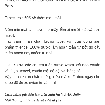
𝐓𝐄𝐍𝐂𝐄𝐋 𝟔𝟎𝐒 – 𝟐𝟐 𝐂𝐎𝐋𝐎𝐑𝐒 𝐌𝐀𝐊𝐄 𝐘𝐎𝐔𝐑 𝐃𝐀𝐘 YUNA
Betty
Tencel trơn 60S về thêm màu mới
Mềm mịn mát lạnh tựa như mây Êm ái mướt mát và trơn
mượt.
Hãy cảm nhận chất lượng tuyệt vời của dòng sản
phẩm #Tencel 100% được làm hoàn toàn từ bột gỗ cây
thiên nhiên này khách iu nhé
Tại YUNA các chị em luôn được #cam_kết bao chuẩn
vải #lụa_tencel, chuẩn mật độ dệt và thông số.
Vậy nên ce còn chần chừ gì nữa mà ko #inbox ngay cho
shop để được nvien tư vấn nhỉ
𝑪𝒉𝒖́𝒕 𝒏𝒂̆́𝒏𝒈 𝒈𝒂̆́𝒕 đ𝒂̂𝒖 𝒍𝒂̀𝒎 𝒏𝒆̂𝒏 𝒎𝒖̀𝒂 𝒉𝒂̣ YUNA Betty
𝑴𝒐̣̂𝒕 𝒕𝒉𝒐𝒂́𝒏𝒈 𝒏𝒉𝒊̀𝒏 𝒄𝒉𝒖̛𝒂 𝒉𝒂̆̉𝒏 đ𝒂̃ 𝒍𝒂̀ 𝒚𝒆̂𝒖