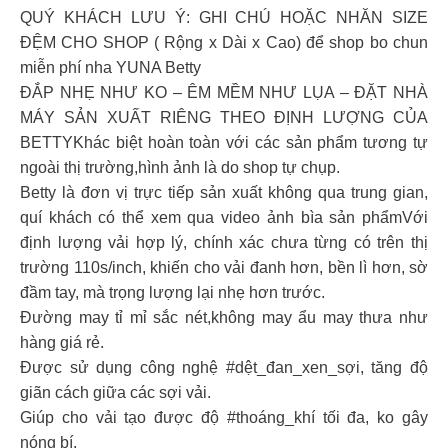
QUÝ KHÁCH LƯU Ý: GHI CHÚ HOẶC NHĂN SIZE
ĐỆM CHO SHOP ( Rộng x Dài x Cao) để shop bo chun
miễn phí nha YUNA Betty
ĐẮP NHẸ NHƯ KO – ÊM MỀM NHƯ LỤA – ĐẶT NHÀ
MÁY SẢN XUẤT RIÊNG THEO ĐỊNH LƯỢNG CỦA
BETTYKhác biệt hoàn toàn với các sản phẩm tương tự
ngoài thị trường,hình ảnh là do shop tự chụp.
Betty là đơn vị trực tiếp sản xuất không qua trung gian,
quí khách có thể xem qua video ảnh bìa sản phẩmVới
định lượng vải hợp lý, chính xác chưa từng có trên thị
trường 110s/inch, khiến cho vải đanh hơn, bền lì hơn, sờ
đầm tay, mà trọng lượng lại nhẹ hơn trước.
Đường may tỉ mỉ sắc nét,không may ẩu may thưa như
hàng giá rẻ.
Được sử dụng công nghệ #dệt_đan_xen_sợi, tăng độ
giãn cách giữa các sợi vải.
Giúp cho vải tạo được độ #thoáng_khí tối đa, ko gây
nóng bí.