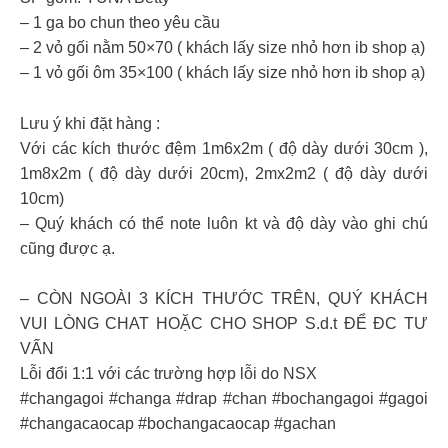
– 1 ga bo chun theo yêu cầu
– 2 vỏ gối nằm 50×70 ( khách lấy size nhỏ hơn ib shop ạ)
– 1 vỏ gối ôm 35×100 ( khách lấy size nhỏ hơn ib shop ạ)
Lưu ý khi đặt hàng :
Với các kích thước đệm 1m6x2m ( độ dày dưới 30cm ),
1m8x2m ( độ dày dưới 20cm), 2mx2m2 ( độ dày dưới
10cm)
– Quý khách có thể note luôn kt và độ dày vào ghi chú
cũng được ạ.
– CÒN NGOÀI 3 KÍCH THƯỚC TRÊN, QUÝ KHÁCH
VUI LÒNG CHAT HOẶC CHO SHOP S.d.t ĐỂ ĐC TƯ
VẤN
Lỗi đổi 1:1 với các trường hợp lỗi do NSX
#changagoi #changa #drap #chan #bochangagoi #gagoi
#changacaocap #bochangacaocap #gachan