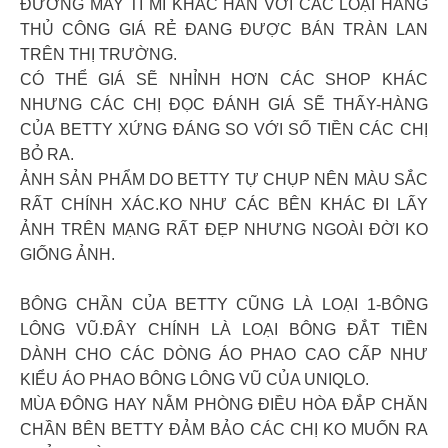
ĐƯỜNG MAY TỈ MỈ KHÁC HẲN VỚI CÁC LOẠI HÀNG
THỦ CÔNG GIÁ RẺ ĐANG ĐƯỢC BÁN TRÀN LAN
TRÊN THỊ TRƯỜNG.
CÓ THỂ GIÁ SẼ NHỈNH HƠN CÁC SHOP KHÁC
NHƯNG CÁC CHỊ ĐỌC ĐÁNH GIÁ SẼ THẤY-HÀNG
CỦA BETTY XỨNG ĐÁNG SO VỚI SỐ TIỀN CÁC CHỊ
BỎ RA.
ẢNH SẢN PHẨM DO BETTY TỰ CHỤP NÊN MÀU SẮC
RẤT CHÍNH XÁC.KO NHƯ CÁC BÊN KHÁC ĐI LẤY
ẢNH TRÊN MẠNG RẤT ĐẸP NHƯNG NGOÀI ĐỜI KO
GIỐNG ẢNH.
BÔNG CHẦN CỦA BETTY CŨNG LÀ LOẠI 1-BÔNG
LÔNG VŨ.ĐÂY CHÍNH LÀ LOẠI BÔNG ĐẮT TIỀN
DÀNH CHO CÁC DÒNG ÁO PHAO CAO CẤP NHƯ
KIỂU ÁO PHAO BÔNG LÔNG VŨ CỦA UNIQLO.
MÙA ĐÔNG HAY NẰM PHÒNG ĐIỀU HÒA ĐẮP CHĂN
CHẦN BÊN BETTY ĐẢM BẢO CÁC CHỊ KO MUỐN RA