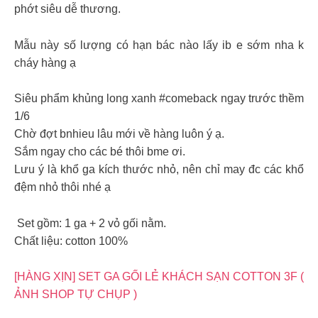
phớt siêu dễ thương.
Mẫu này số lượng có hạn bác nào lấy ib e sớm nha k
cháy hàng ạ
Siêu phẩm khủng long xanh #comeback ngay trước thềm
1/6
Chờ đợt bnhieu lâu mới về hàng luôn ý ạ.
Sắm ngay cho các bé thôi bme ơi.
Lưu ý là khổ ga kích thước nhỏ, nên chỉ may đc các khổ
đệm nhỏ thôi nhé ạ
Set gồm: 1 ga + 2 vỏ gối nằm.
Chất liệu: cotton 100%
[HÀNG XỊN] SET GA GỐI LẺ KHÁCH SẠN COTTON 3F (
ẢNH SHOP TỰ CHỤP )