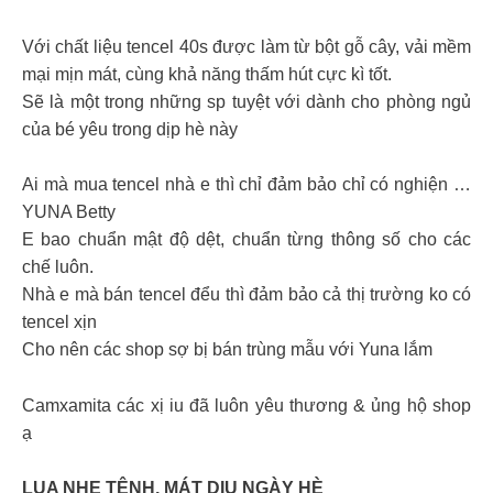
Với chất liệu tencel 40s được làm từ bột gỗ cây, vải mềm
mại mịn mát, cùng khả năng thấm hút cực kì tốt.
Sẽ là một trong những sp tuyệt với dành cho phòng ngủ
của bé yêu trong dịp hè này
Ai mà mua tencel nhà e thì chỉ đảm bảo chỉ có nghiện …
YUNA Betty
E bao chuẩn mật độ dệt, chuẩn từng thông số cho các
chế luôn.
Nhà e mà bán tencel đểu thì đảm bảo cả thị trường ko có
tencel xịn
Cho nên các shop sợ bị bán trùng mẫu với Yuna lắm
Camxamita các xị iu đã luôn yêu thương & ủng hộ shop
ạ
LỤA NHẸ TÊNH, MÁT DỊU NGÀY HÈ