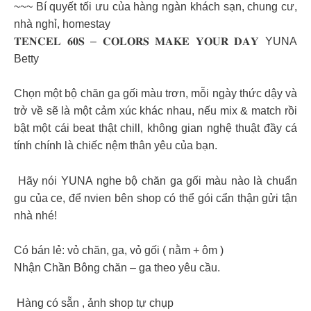
~~~ Bí quyết tối ưu của hàng ngàn khách sạn, chung cư,
nhà nghỉ, homestay
𝐓𝐄𝐍𝐂𝐄𝐋 𝟔𝟎𝐒 – 𝐂𝐎𝐋𝐎𝐑𝐒 𝐌𝐀𝐊𝐄 𝐘𝐎𝐔𝐑 𝐃𝐀𝐘 YUNA
Betty
Chọn một bộ chăn ga gối màu trơn, mỗi ngày thức dậy và
trở về sẽ là một cảm xúc khác nhau, nếu mix & match rồi
bật một cái beat thật chill, không gian nghệ thuật đầy cá
tính chính là chiếc nệm thân yêu của bạn.
Hãy nói YUNA nghe bộ chăn ga gối màu nào là chuẩn
gu của ce, để nvien bên shop có thể gói cẩn thận gửi tận
nhà nhé!
Có bán lẻ: vỏ chăn, ga, vỏ gối ( nằm + ôm )
Nhận Chần Bông chăn – ga theo yêu cầu.
Hàng có sẵn , ảnh shop tự chụp