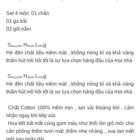
Set 4 món 01 chăn
01 ga trải
02 gối nằm
Sᵤₘₘₑᵣ Hₒₘₑ Lᵢᵥᵢₙg
Hè đến chất liệu mềm mát , không nóng bí và khả năng
thấm hút mồ hôi tốt là sự lựa chọn hàng đầu của mọi nhà
Sᵤₘₘₑᵣ Hₒₘₑ Lᵢᵥᵢₙg
Hè đến chất liệu mềm mát , không nóng bí và khả năng
thấm hút mồ hôi tốt là sự lựa chọn hàng đầu của mọi nhà
Chất Cotton 100% mềm mịn , sợi vải thoáng khí , cảm
nhận ngay khi tiếp xúc
Hoạ tiết bắt mắt cùng gam màu như thổi làn gió mới cho
căn phòng thêm tươi mát ,thêm nhẹ nhàng , xua tan mệt
mỏi sau ngày dài