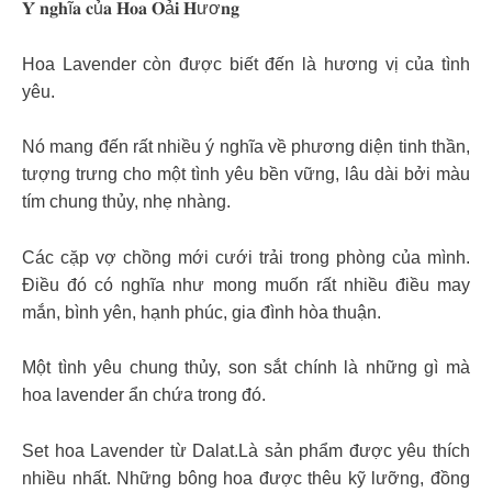
𝐘́ 𝐧𝐠𝐡ĩ𝐚 𝐜ủ𝐚 𝐇𝐨𝐚 𝐎ả𝐢 𝐇ươ𝐧𝐠
Hoa Lavender còn được biết đến là hương vị của tình
yêu.
Nó mang đến rất nhiều ý nghĩa về phương diện tinh thần,
tượng trưng cho một tình yêu bền vững, lâu dài bởi màu
tím chung thủy, nhẹ nhàng.
Các cặp vợ chồng mới cưới trải trong phòng của mình.
Điều đó có nghĩa như mong muốn rất nhiều điều may
mắn, bình yên, hạnh phúc, gia đình hòa thuận.
Một tình yêu chung thủy, son sắt chính là những gì mà
hoa lavender ẩn chứa trong đó.
Set hoa Lavender từ Dalat.Là sản phẩm được yêu thích
nhiều nhất. Những bông hoa được thêu kỹ lưỡng, đồng