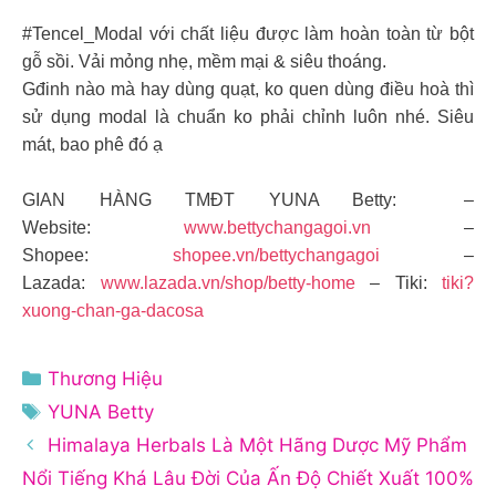
#Tencel_Modal với chất liệu được làm hoàn toàn từ bột
gỗ sồi. Vải mỏng nhẹ, mềm mại & siêu thoáng.
Gđinh nào mà hay dùng quạt, ko quen dùng điều hoà thì
sử dụng modal là chuẩn ko phải chỉnh luôn nhé. Siêu
mát, bao phê đó ạ
GIAN HÀNG TMĐT YUNA Betty: –
Website:
www.bettychangagoi.vn
–
Shopee:
shopee.vn/bettychangagoi
–
Lazada:
www.lazada.vn/shop/betty-home
– Tiki:
tiki?
xuong-chan-ga-dacosa
Danh
Thương Hiệu
mục
Thẻ
YUNA Betty
Himalaya Herbals Là Một Hãng Dược Mỹ Phẩm
Nổi Tiếng Khá Lâu Đời Của Ấn Độ Chiết Xuất 100%