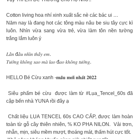
Cotton living hoa nhí xinh xuất sắc nè các bác ui …
Năm nay là đang hot các tông màu nâu be siu tây cực kì
luôn. Nhìn vừa sang vừa trẻ, vừa làm tôn nền tường
trắng lắm luôn ý
𝐿𝑎̂̀𝑛 đ𝑎̂̀𝑢 𝑛ℎ𝑖̀𝑛 𝑡ℎ𝑎̂́𝑦 𝑒𝑚.
𝑇𝑢̛𝑜̛̉𝑛𝑔 𝑘ℎ𝑜̂𝑛𝑔 𝑠𝑎𝑜 𝑚𝑎̀ 𝑙𝑎𝑜 đ𝑎𝑜 𝑘ℎ𝑜̂𝑛𝑔 𝑡𝑢̛𝑜̛̉𝑛𝑔.
HELLO Bé Cừu xanh -𝐦𝐚̂̃𝐮 𝐦𝐨̛́𝐢 𝐧𝐡𝐚̂́𝐭 𝟐𝟎𝟐𝟐
Siêu phẩm bé cừu được làm từ #Lụa_Tencel_60s đã
cập bến nhà YUNA rồi đây ạ
Chất liệu LỤA TENCEL 60s CAO CẤP, được làm hoàn
toàn từ gỗ cây thiên nhiên, % KO PHA NILON. Vải trơn,
nhẵn, mịn, siêu mềm mượt, thoáng mát, thấm hút cực tốt.