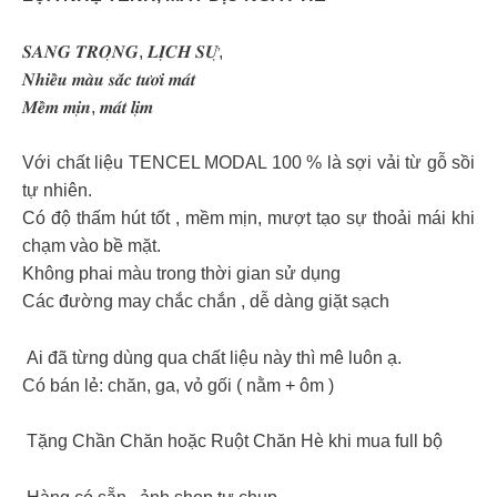
𝑺𝑨𝑵𝑮 𝑻𝑹𝑶̣𝑵𝑮, 𝑳𝑰̣𝑪𝑯 𝑺𝑼̛̣,
𝑵𝒉𝒊𝒆̂̀𝒖 𝒎𝒂̀𝒖 𝒔𝒂̆́𝒄 𝒕𝒖̛𝒐̛𝒊 𝒎𝒂́𝒕
𝑴𝒆̂̀𝒎 𝒎𝒊̣𝒏, 𝒎𝒂́𝒕 𝒍𝒊̣𝒎
Với chất liệu TENCEL MODAL 100 % là sợi vải từ gỗ sồi
tự nhiên.
Có độ thấm hút tốt , mềm mịn, mượt tạo sự thoải mái khi
chạm vào bề mặt.
Không phai màu trong thời gian sử dụng
Các đường may chắc chắn , dễ dàng giặt sạch
Ai đã từng dùng qua chất liệu này thì mê luôn ạ.
Có bán lẻ: chăn, ga, vỏ gối ( nằm + ôm )
Tặng Chần Chăn hoặc Ruột Chăn Hè khi mua full bộ