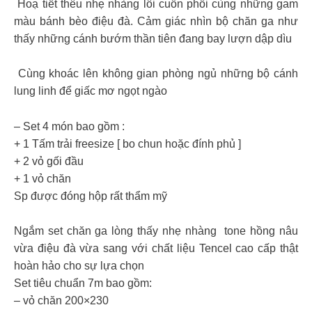
Hoạ tiết thêu nhẹ nhàng lôi cuốn phối cùng những gam
màu bánh bèo điệu đà. Cảm giác nhìn bộ chăn ga như
thấy những cánh bướm thần tiên đang bay lượn dập dìu
Cùng khoác lên không gian phòng ngủ những bộ cánh
lung linh để giấc mơ ngọt ngào
– Set 4 món bao gồm :
+ 1 Tấm trải freesize [ bo chun hoặc đính phủ ]
+ 2 vỏ gối đầu
+ 1 vỏ chăn
Sp được đóng hộp rất thẩm mỹ
Ngắm set chăn ga lòng thấy nhẹ nhàng tone hồng nâu
vừa điệu đà vừa sang với chất liệu Tencel cao cấp thật
hoàn hảo cho sự lựa chọn
Set tiêu chuẩn 7m bao gồm:
– vỏ chăn 200×230