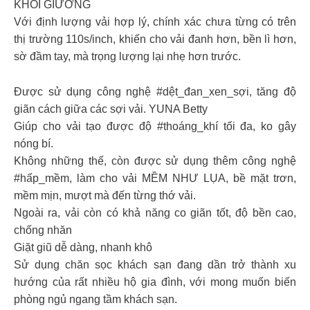
KHỎI GIƯỜNG
Với định lượng vải hợp lý, chính xác chưa từng có trên
thị trường 110s/inch, khiến cho vải đanh hơn, bền lì hơn,
sờ đầm tay, mà trọng lượng lại nhẹ hơn trước.
Được sử dụng công nghệ #dệt_đan_xen_sợi, tăng độ
giãn cách giữa các sợi vải. YUNA Betty
Giúp cho vải tạo được độ #thoáng_khí tối đa, ko gây
nóng bí.
Không những thế, còn được sử dụng thêm công nghệ
#hấp_mềm, làm cho vải MỀM NHƯ LỤA, bề mặt trơn,
mềm mịn, mượt mà đến từng thớ vải.
Ngoài ra, vải còn có khả năng co giãn tốt, độ bền cao,
chống nhăn
Giặt giũ dễ dàng, nhanh khô
Sử dụng chăn sọc khách sạn đang dần trở thành xu
hướng của rất nhiều hộ gia đình, với mong muốn biến
phòng ngủ ngang tầm khách sạn.