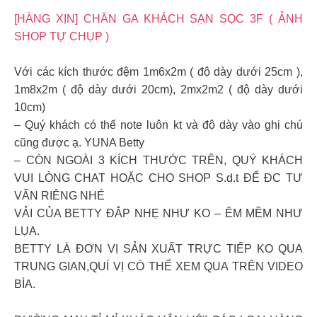
[HÀNG XỊN] CHĂN GA KHÁCH SẠN SỌC 3F ( ẢNH
SHOP TỰ CHỤP )
Với các kích thước đệm 1m6x2m ( độ dày dưới 25cm ),
1m8x2m ( độ dày dưới 20cm), 2mx2m2 ( độ dày dưới
10cm)
– Quý khách có thể note luôn kt và độ dày vào ghi chú
cũng được ạ. YUNA Betty
– CÒN NGOÀI 3 KÍCH THƯỚC TRÊN, QUÝ KHÁCH
VUI LÒNG CHAT HOẶC CHO SHOP S.d.t ĐỂ ĐC TƯ
VẤN RIÊNG NHÉ
VẢI CỦA BETTY ĐẮP NHẸ NHƯ KO – ÊM MỀM NHƯ
LỤA.
BETTY LÀ ĐƠN VỊ SẢN XUẤT TRỰC TIẾP KO QUA
TRUNG GIAN,QUÍ VỊ CÓ THỂ XEM QUA TRÊN VIDEO
BÌA.