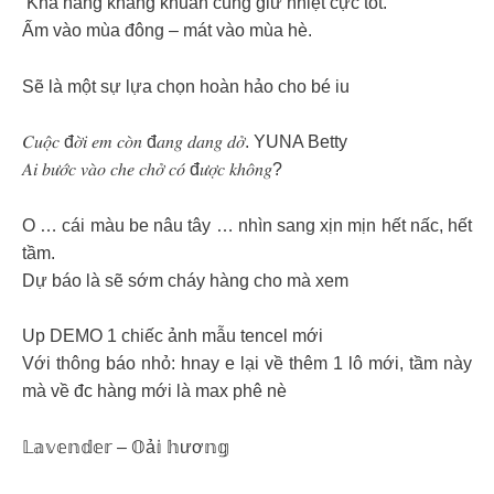
Khả năng kháng khuẩn cùng giữ nhiệt cực tốt.
Ấm vào mùa đông – mát vào mùa hè.
Sẽ là một sự lựa chọn hoàn hảo cho bé iu
𝐶𝑢𝑜̣̂𝑐 đ𝑜̛̀𝑖 𝑒𝑚 𝑐𝑜̀𝑛 đ𝑎𝑛𝑔 𝑑𝑎𝑛𝑔 𝑑𝑜̛̉. YUNA Betty
𝐴𝑖 𝑏𝑢̛𝑜̛́𝑐 𝑣𝑎̀𝑜 𝑐ℎ𝑒 𝑐ℎ𝑜̛̉ 𝑐𝑜́ đ𝑢̛𝑜̛̣𝑐 𝑘ℎ𝑜̂𝑛𝑔?
O … cái màu be nâu tây … nhìn sang xịn mịn hết nấc, hết
tầm.
Dự báo là sẽ sớm cháy hàng cho mà xem
Up DEMO 1 chiếc ảnh mẫu tencel mới
Với thông báo nhỏ: hnay e lại về thêm 1 lô mới, tầm này
mà về đc hàng mới là max phê nè
𝕃𝕒𝕧𝕖𝕟𝕕𝕖𝕣 – 𝕆ả𝕚 𝕙ươ𝕟𝕘