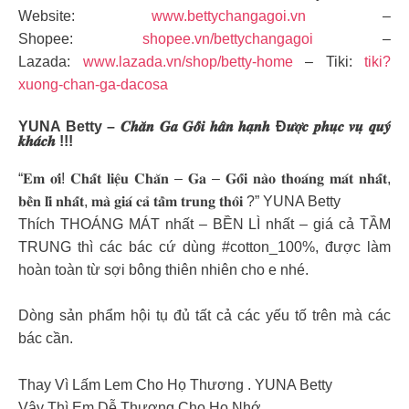
Website:
www.bettychangagoi.vn
–
Shopee:
shopee.vn/bettychangagoi
–
Lazada:
www.lazada.vn/shop/betty-home
– Tiki:
tiki?
xuong-chan-ga-dacosa
YUNA Betty – 𝑪𝒉𝒂̆𝒏 𝑮𝒂 𝑮𝒐̂́𝒊 𝒉𝒂̂𝒏 𝒉𝒂̣𝒏𝒉 Đ𝒖̛𝒐̛̣𝒄 𝒑𝒉𝒖̣𝒄 𝒗𝒖̣ 𝒒𝒖𝒚́
𝒌𝒉𝒂́𝒄𝒉 !!!
“𝐄𝐦 𝐨̛𝐢! 𝐂𝐡𝐚̂́𝐭 𝐥𝐢𝐞̣̂𝐮 𝐂𝐡𝐚̆𝐧 – 𝐆𝐚 – 𝐆𝐨̂́𝐢 𝐧𝐚̀𝐨 𝐭𝐡𝐨𝐚́𝐧𝐠 𝐦𝐚́𝐭 𝐧𝐡𝐚̂́𝐭,
𝐛𝐞̂̀𝐧 𝐥𝐢̀ 𝐧𝐡𝐚̂́𝐭, 𝐦𝐚̀ 𝐠𝐢𝐚́ 𝐜𝐚̉ 𝐭𝐚̂̀𝐦 𝐭𝐫𝐮𝐧𝐠 𝐭𝐡𝐨̂𝐢 ?” YUNA Betty
Thích THOÁNG MÁT nhất – BỀN LÌ nhất – giá cả TẦM
TRUNG thì các bác cứ dùng #cotton_100%, được làm
hoàn toàn từ sợi bông thiên nhiên cho e nhé.
Dòng sản phẩm hội tụ đủ tất cả các yếu tố trên mà các
bác cần.
Thay Vì Lấm Lem Cho Họ Thương . YUNA Betty
Vậy Thì Em Dễ Thương Cho Họ Nhớ..