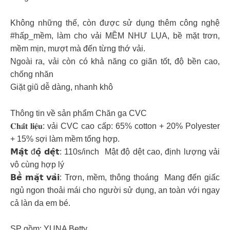
Không những thế, còn được sử dụng thêm công nghệ
#hấp_mềm, làm cho vải MỀM NHƯ LỤA, bề mặt trơn,
mềm mịn, mượt mà đến từng thớ vải.
Ngoài ra, vải còn có khả năng co giãn tốt, độ bền cao,
chống nhăn
Giặt giũ dễ dàng, nhanh khô
Thông tin về sản phẩm Chăn ga CVC
𝐂𝐡𝐚̂́𝐭 𝐥𝐢𝐞̣̂𝐮: vải CVC cao cấp: 65% cotton + 20% Polyester
+ 15% sợi làm mềm tổng hợp.
𝗠𝗮̣̂𝘁 đ𝗼̣̂ 𝗱𝗲̣̂𝘁: 110s/inch ️ Mật độ dệt cao, định lượng vải
vô cùng hợp lý
𝗕𝗲̂̀ 𝗺𝗮̣̆𝘁 𝘃𝗮̉𝗶: Trơn, mềm, thông thoáng ️ Mang đến giấc
ngủ ngon thoải mái cho người sử dụng, an toàn với ngay
cả làn da em bé.
SP gồm: YUNA Betty