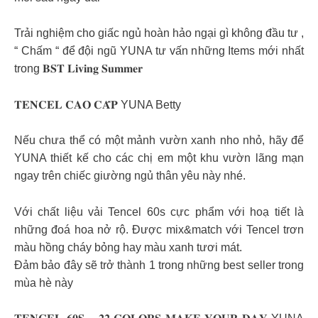
Trải nghiệm cho giấc ngủ hoàn hảo ngại gì không đầu tư ,
“ Chấm “ để đội ngũ YUNA tư vấn những Items mới nhất
trong 𝐁𝐒𝐓 𝐋𝐢𝐯𝐢𝐧𝐠 𝐒𝐮𝐦𝐦𝐞𝐫
𝐓𝐄𝐍𝐂𝐄𝐋 𝐂𝐀𝐎 𝐂𝐀̂́𝐏 YUNA Betty
Nếu chưa thể có một mảnh vườn xanh nho nhỏ, hãy để
YUNA thiết kế cho các chị em một khu vườn lãng mạn
ngay trên chiếc giường ngủ thân yêu này nhé.
Với chất liệu vải Tencel 60s cực phẩm với hoạ tiết là
những đoá hoa nở rộ. Được mix&match với Tencel trơn
màu hồng cháy bỏng hay màu xanh tươi mát.
Đảm bảo đây sẽ trở thành 1 trong những best seller trong
mùa hè này