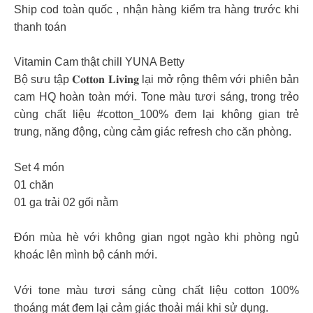
Ship cod toàn quốc , nhận hàng kiểm tra hàng trước khi
thanh toán
Vitamin Cam thật chill YUNA Betty
Bộ sưu tập 𝐂𝐨𝐭𝐭𝐨𝐧 𝐋𝐢𝐯𝐢𝐧𝐠 lại mở rộng thêm với phiên bản
cam HQ hoàn toàn mới. Tone màu tươi sáng, trong trẻo
cùng chất liệu #cotton_100% đem lại không gian trẻ
trung, năng động, cùng cảm giác refresh cho căn phòng.
Set 4 món
01 chăn
01 ga trải 02 gối nằm
Đón mùa hè với không gian ngọt ngào khi phòng ngủ
khoác lên mình bộ cánh mới.
Với tone màu tươi sáng cùng chất liệu cotton 100%
thoáng mát đem lại cảm giác thoải mái khi sử dụng.