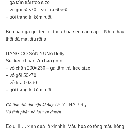
– ga tấm trải free size
– vỏ gối 50×70 – vỏ tựa 60×60
– gối trang trí kèm ruột
Bộ chăn ga gối tencel thêu hoa sen cao cấp – Nhìn thấy
thôi đã mát dịu rồi ạ
HÀNG CÓ SẴN YUNA Betty
Set tiêu chuẩn 7m bao gồm:
– vỏ chăn 200×230 – ga tấm trải free size
– vỏ gối 50×70
– vỏ tựa 60×60
– gối trang trí kèm ruột
𝐶𝑜̂́ 𝑡𝑖̀𝑛ℎ 𝑡ℎ𝑎̉ 𝑡𝑖𝑚 𝑐𝑎̣̂𝑢 𝑘ℎ𝑜̂𝑛𝑔 đ𝑜̂̉. YUNA Betty
𝑉𝑜̂ 𝑡𝑖̀𝑛ℎ 𝑝ℎ𝑎̂̃𝑛 𝑛𝑜̣̂ 𝑙𝑎̣𝑖 𝑛𝑒̂𝑛 𝑑𝑢𝑦𝑒̂𝑛.
Eo uiiii … xinh quá là xinhhh. Mẫu hoa cỏ tông màu hồng