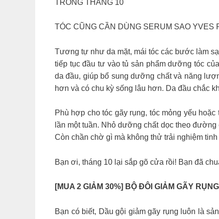
TRONG THÁNG 10
TÓC CŨNG CẦN DÙNG SERUM SAO YVES 
Tương tự như da mặt, mái tóc các bước làm sạ
tiếp tục đầu tư vào tủ sản phẩm dưỡng tóc 
da đầu, giúp bổ sung dưỡng chất và năng lượn
hơn và có chu kỳ sống lâu hơn. Da đầu chắc k
Phù hợp cho tóc gãy rụng, tóc mỏng yếu hoặc 
lần một tuần. Nhỏ dưỡng chất dọc theo đường c
Còn chần chờ gì mà không thử trải nghiệm tinh
Bạn ơi, tháng 10 lại sắp gõ cửa rồi! Bạn đã c
[MUA 2 GIẢM 30%] BỘ ĐÔI GIẢM GÃY RỤ
Bạn có biết, Dầu gội giảm gãy rụng luôn là s