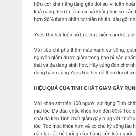
hữu cơ: khả năng tăng gấp đôi sự vi tuần hoà
khả năng điều trị, làm dịu và khôi phục sự câ
hơn 96% thành phần từ thiên nhiên, dầu gội nh
Yves Rocher luôn nỗ lực thực hiện cam kết giữ 
Với tiêu chí phủ thêm màu xanh sự sống, giảm 
nguyên giảm được giảm trong bao bì sản phẩm m
thái và đa dạng sinh học. Hãy cùng đón chờ n
đồng hành cùng Yves Rocher để theo dõi những
HIỆU QUẢ CỦA TINH CHẤT GIẢM GÃY RỤN
Với khảo sát trên 100 người sử dụng Tinh chất
mái tóc. Da đầu chắc khỏe hơn đến 80% Tóc 
soát da liễu Tinh chất giảm gãy rụng với chiế
tóc. Tóc mọc khỏe hơn và có chu kỳ sống lâu 
dẫn tại các hệ thống cửa hàng trên toàn quố