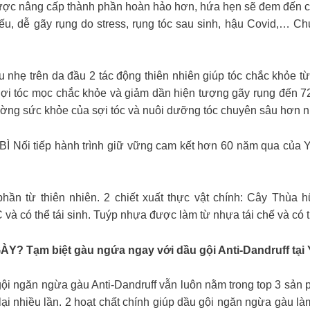
ược nâng cấp thành phần hoàn hảo hơn, hứa hẹn sẽ đem đến ch
ếu, dễ gãy rụng do stress, rụng tóc sau sinh, hậu Covid,… C
u nhẹ trên da đầu 2 tác động thiên nhiên giúp tóc chắc khỏe 
Sợi tóc mọc chắc khỏe và giảm dần hiện tượng gãy rụng đến 7
 sức khỏe của sợi tóc và nuôi dưỡng tóc chuyên sâu hơn n
 tiếp hành trình giữ vững cam kết hơn 60 năm qua của Yv
n từ thiên nhiên. 2 chiết xuất thực vật chính: Cây Thùa 
à có thể tái sinh. Tuýp nhựa được làm từ nhựa tái chế và có th
Tạm biệt gàu ngứa ngay với dầu gội Anti-Dandruff tại 
gội ngăn ngừa gàu Anti-Dandruff vẫn luôn nằm trong top 3 sản
i nhiều lần. 2 hoạt chất chính giúp dầu gội ngăn ngừa gàu làm