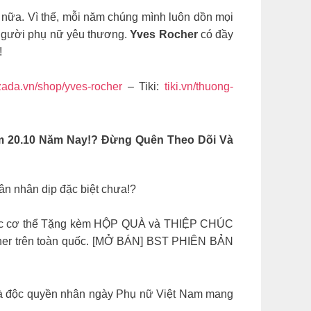
chu nữa. Vì thế, mỗi năm chúng mình luôn dồn mọi
 người phụ nữ yêu thương.
Yves Rocher
có đầy
!
ada.vn/shop/yves-rocher
– Tiki:
tiki.vn/thuong-
m 20.10 Năm Nay!? Đừng Quên Theo Dõi Và
n nhân dịp đặc biệt chưa!?
 sóc cơ thể Tặng kèm HỘP QUÀ và THIỆP CHÚC
ocher trên toàn quốc. [MỞ BÁN] BST PHIÊN BẢN
và độc quyền nhân ngày Phụ nữ Việt Nam mang