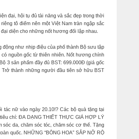
n đại, hội tụ đủ tài năng và sắc đẹp trong thời
 riêng tô điểm nên một Việt Nam tràn ngập sắc
 đại diện cho những nốt hương đối lập nhau.
 động như nhịp điệu của phố thành Bộ sưu tập
 có nguồn gốc từ thiên nhiên. Nốt hương chính
Bộ 3 sản phẩm đầy đủ BST: 699.000Đ (giá gốc
. Trở thành những người đầu tiên sở hữu BST
 tác nữ vào ngày 20.10!? Các bộ quà tặng tại
ủ 3 tiêu chí: ĐA DẠNG THIẾT THỰC GIÁ HỢP LÝ
óc da, chăm sóc tóc, chăm sóc cơ thể. Tặng
rên toàn quốc. NHỮNG “BÔNG HOA” SẮP NỞ RỘ