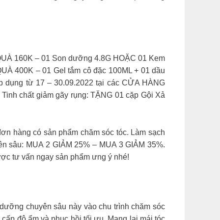
ng. QUÀ 160K – 01 Son dưỡng 4.8G HOẶC 01 Kem
UÀ 400K – 01 Gel tắm cô đặc 100ML + 01 dầu
 Áp dụng từ 17 – 30.09.2022 tại các CỬA HÀNG
– Tinh chất giảm gãy rụng: TẶNG 01 cặp Gội Xả
ơn hàng có sản phẩm chăm sóc tóc. Làm sạch
uyên sâu: MUA 2 GIẢM 25% – MUA 3 GIẢM 35%.
ược tư vấn ngay sản phẩm ưng ý nhé!
 dưỡng chuyên sâu này vào chu trình chăm sóc
cấp độ ẩm và phục hồi tối ưu. Mang lại mái tóc