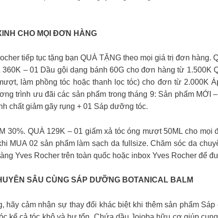
XINH CHO MỌI ĐƠN HÀNG
s Rocher tiếp tục tặng bạn QUÀ TẶNG theo mọi giá trị đơn hà
360K – 01 Dầu gội dạng bánh 60G cho đơn hàng từ 1.500K Q
mượt, làm phồng tóc hoặc thanh lọc tóc) cho đơn từ 2.000K
ơng trình ưu đãi các sản phẩm trong tháng 9: Sản phẩm MỚI 
nh chất giảm gãy rụng + 01 Sáp dưỡng tóc.
 30%. QUÀ 129K – 01 giấm xả tóc óng mượt 50ML cho mọi đ
khi MUA 02 sản phẩm làm sạch da fullsize. Chăm sóc da ch
àng Yves Rocher trên toàn quốc hoặc inbox Yves Rocher để đ
HUYÊN SÂU CÙNG SÁP DƯỠNG BOTANICAL BALM
g, hãy cảm nhận sự thay đổi khác biệt khi thêm sản phẩm Sáp
óc kể cả tóc khô và hư tổn. Chứa dầu Jojoba hữu cơ giúp cung 