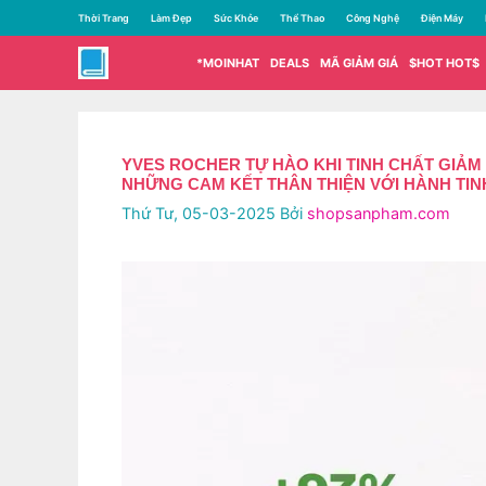
Chuyển
Thời Trang
Làm Đẹp
Sức Khỏe
Thể Thao
Công Nghệ
Điện Máy
đến
nội
*MOINHAT
DEALS
MÃ GIẢM GIÁ
$HOT HOT$
dung
YVES ROCHER TỰ HÀO KHI TINH CHẤT GIẢ
NHỮNG CAM KẾT THÂN THIỆN VỚI HÀNH TIN
Thứ Tư, 05-03-2025
Bởi
shopsanpham.com