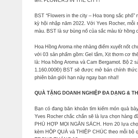
tên: FLOWERS IN THE CITY!
BST “Flowers in the city – Hoa trong sắc phố” 
kỳ hội nhập năm 2022. Với Yves Rocher, mỗi n
màu. BST là sự bùng nổ của sắc màu từ hồng cá
Hoa Hồng Aroma nhẹ nhàng điểm xuyết nốt chu
với 03 sản phẩm gồm: Gel tắm, Xịt thơm cơ th
là: Hoa hồng Aroma và Cam Bergamot. Bộ 2 s
1.160.000Đ) BST sẽ được mở bán chính thức 
phiên bản giới hạn này ngay bạn nha!!
QUÀ TẶNG DOANH NGHIỆP ĐA DẠNG & TH
Bạn có đang băn khoăn tìm kiếm món quà bày 
Yves Rocher chắc chắn sẽ là lựa chọn hàng 
PHÙ HỢP MỌI NGÂN SÁCH. Hơn 20 lựa chọn bộ
kèm HỘP QUÀ và THIỆP CHÚC theo mỗi bộ qu