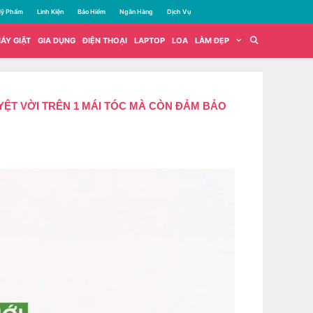
ỹ Phẩm
Linh Kiện
Bảo Hiểm
Ngân Hàng
Dịch Vụ
ÁY GIẶT
GIA DỤNG
ĐIỆN THOẠI
LAPTOP
LOA
LÀM ĐẸP
ỆT VỜI TRÊN 1 MÁI TÓC MÀ CÒN ĐẢM BẢO