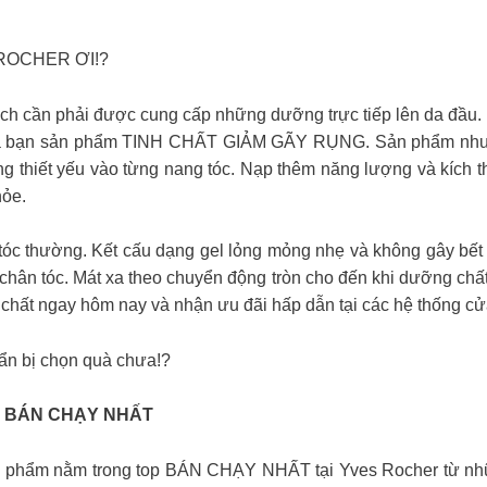
ROCHER ƠI!?
ch cần phải được cung cấp những dưỡng trực tiếp lên da đầu.
của bạn sản phẩm TINH CHẤT GIẢM GÃY RỤNG. Sản phẩm như m
g thiết yếu vào từng nang tóc. Nạp thêm năng lượng và kích t
hỏe.
tóc thường. Kết cấu dạng gel lỏng mỏng nhẹ và không gây bế
hân tóc. Mát xa theo chuyển động tròn cho đến khi dưỡng chất
 chất ngay hôm nay và nhận ưu đãi hấp dẫn tại các hệ thống cử
huẩn bị chọn quà chưa!?
NG BÁN CHẠY NHẤT
ản phẩm nằm trong top BÁN CHẠY NHẤT tại Yves Rocher từ nhữ