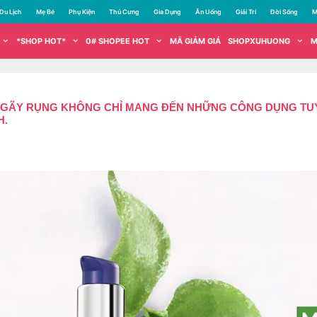
Du Lịch
Mẹ Bé
Phụ Kiện
Thú Cưng
Gia Dụng
Ăn Uống
Giải Trí
Đời Sống
M
*SHOP HOT*
0# SHOPEE HOT
MÃ GIẢM GIÁ
SHOPXUHUONG
M
M GÃY RỤNG KHÔNG CHỈ MANG ĐẾN NHỮNG CÔNG DỤNG TUY
H.