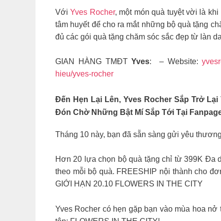
Với
Yves Rocher
, một món quà tuyệt vời là khi
tâm huyết để cho ra mắt những bộ quà tặng ch
đủ các gói quà tặng chăm sóc sắc đẹp từ làn da
GIAN HÀNG TMĐT
Yves
: – Website:
yvesr
hieu/yves-rocher
Đến Hẹn Lại Lên, Yves Rocher Sắp Trở Lạ
Đón Chờ Những Bật Mí Sắp Tới Tại Fanpag
Tháng 10 này, bạn đã sẵn sàng gửi yêu thương
Hơn 20 lựa chọn bộ quà tặng chỉ từ 399K Đa
theo mỗi bộ quà. FREESHIP nội thành cho đơn
GIỚI HẠN 20.10 FLOWERS IN THE CITY
Yves Rocher có hẹn gặp bạn vào mùa hoa nở 