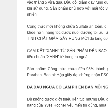
vào tháng 5 vừa qua, Dầu gội giảm gãy rụng đ
khi sử dụng. Sản phẩm phù hợp với mái tóc y
nhiên.
Công thức mới không chứa Sulfate an toàn, dị
khỏe hơn, nang tóc được nuôi dưỡng tối ưu. 
TINH CHẤT GIẢM GÃY RỤNG MỚI để tăng cường
CAM KẾT “XANH” TỪ SẢN PHẨM ĐẾN BAO BÌ Nối
tiêu chuẩn “XANH” từ trong ra ngoài!
Sản phẩm: Công thức chứa đến 98% thành phầ
Paraben. Bao bì: Hộp giấy đạt chứng nhận FSC v
DA ĐẦU NGỨA CÓ LÀM PHIỀN BẠN MỖI NGÀY? 
Dù không được giới thiệu liên tục nhưng Dầu 
hàng của Yves Rocher yêu mến tin dùng, mua lạ