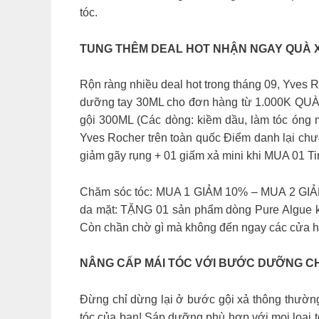
tóc.
TUNG THÊM DEAL HOT NHẬN NGAY QUÀ 
Rộn ràng nhiều deal hot trong tháng 09, Yve
dưỡng tay 30ML cho đơn hàng từ 1.000K QUÀ 
gội 300ML (Các dòng: kiềm dầu, làm tóc óng 
Yves Rocher trên toàn quốc Điểm danh lại chư
giảm gãy rụng + 01 giấm xả mini khi MUA 01 Ti
Chăm sóc tóc: MUA 1 GIẢM 10% – MUA 2 GIẢM
da mặt: TẶNG 01 sản phẩm dòng Pure Algue 
Còn chần chờ gì mà không đến ngay các cửa h
NÂNG CẤP MÁI TÓC VỚI BƯỚC DƯỠNG C
Đừng chỉ dừng lại ở bước gội xả thông thườn
tóc của bạn! Sáp dưỡng phù hợp với mọi loại t