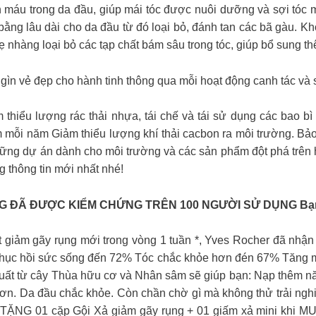
n máu trong da đầu, giúp mái tóc được nuôi dưỡng và sợi tóc 
n bằng lâu dài cho da đầu từ đó loại bỏ, đánh tan các bã gàu.
ẹ nhàng loại bỏ các tạp chất bám sâu trong tóc, giúp bổ sung t
gìn vẻ đẹp cho hành tinh thông qua mỗi hoạt động canh tác và 
thiểu lượng rác thải nhựa, tái chế và tái sử dụng các bao bì
ỗi năm Giảm thiểu lượng khí thải cacbon ra môi trường. Bảo t
hững dự án dành cho môi trường và các sản phẩm đột phá trên 
 thông tin mới nhất nhé!
G ĐÃ ĐƯỢC KIỂM CHỨNG TRÊN 100 NGƯỜI SỬ DỤNG Bạn
 giảm gãy rụng mới trong vòng 1 tuần *, Yves Rocher đã nhận 
phục hồi sức sống đến 72% Tóc chắc khỏe hơn đén 67% Tăng m
t xuất từ cây Thùa hữu cơ và Nhân sâm sẽ giúp bạn: Nạp thêm n
hơn. Da đầu chắc khỏe. Còn chần chờ gì mà không thử trải ngh
c. TẶNG 01 cặp Gội Xả giảm gãy rụng + 01 giấm xả mini khi M