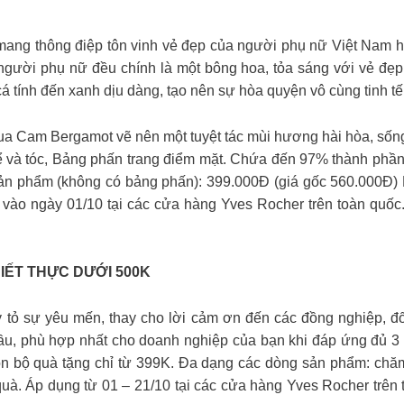
mang thông điệp tôn vinh vẻ đẹp của người phụ nữ Việt Nam hiệ
gười phụ nữ đều chính là một bông hoa, tỏa sáng với vẻ đẹp
 tính đến xanh dịu dàng, tạo nên sự hòa quyện vô cùng tinh tế
a Cam Bergamot vẽ nên một tuyệt tác mùi hương hài hòa, sống
ể và tóc, Bảng phấn trang điểm mặt. Chứa đến 97% thành phần
ản phẩm (không có bảng phấn): 399.000Đ (giá gốc 560.000Đ) 
vào ngày 01/10 tại các cửa hàng Yves Rocher trên toàn quốc
IẾT THỰC DƯỚI 500K
tỏ sự yêu mến, thay cho lời cảm ơn đến các đồng nghiệp, đối
đầu, phù hợp nhất cho doanh nghiệp của bạn khi đáp ứng đ
 quà tặng chỉ từ 399K. Đa dạng các dòng sản phẩm: chăm s
à. Áp dụng từ 01 – 21/10 tại các cửa hàng Yves Rocher t