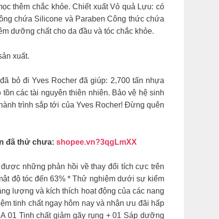
mọc thêm chắc khỏe. Chiết xuất Vỏ quả Lựu: có
 Không chứa Silicone và Paraben Công thức chứa
hêm dưỡng chất cho da đầu và tóc chắc khỏe.
sản xuất.
 đã bỏ đi Yves Rocher đã giúp: 2,700 tấn nhựa
ồn các tài nguyên thiên nhiên. Bảo vệ hệ sinh
hành trình sắp tới của Yves Rocher! Đừng quên
 đã thử chưa:
shopee.vn?3qgLmXX
được những phản hồi về thay đổi tích cực trên
ật độ tóc đến 63% * Thử nghiệm dưới sự kiểm
ăng lượng và kích thích hoạt động của các nang
iệm tinh chất ngay hôm nay và nhận ưu đãi hấp
UA 01 Tinh chất giảm gãy rụng + 01 Sáp dưỡng