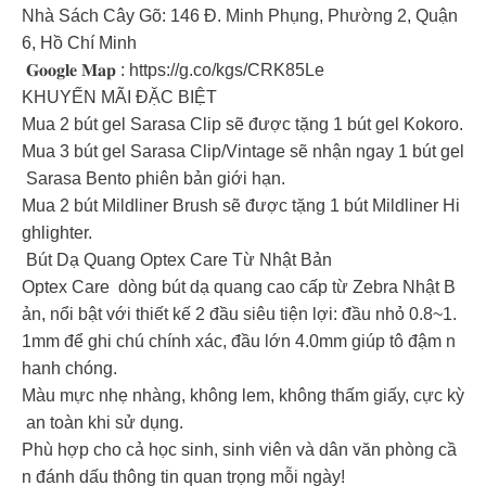
Nhà Sách Cây Gõ: 146 Đ. Minh Phụng, Phường 2, Quận
6, Hồ Chí Minh
𝐆𝐨𝐨𝐠𝐥𝐞 𝐌𝐚𝐩 : https://g.co/kgs/CRK85Le
KHUYẾN MÃI ĐẶC BIỆT
Mua 2 bút gel Sarasa Clip sẽ được tặng 1 bút gel Kokoro.
Mua 3 bút gel Sarasa Clip/Vintage sẽ nhận ngay 1 bút gel
Sarasa Bento phiên bản giới hạn.
Mua 2 bút Mildliner Brush sẽ được tặng 1 bút Mildliner Hi
ghlighter.
Bút Dạ Quang Optex Care Từ Nhật Bản
Optex Care dòng bút dạ quang cao cấp từ Zebra Nhật B
ản, nổi bật với thiết kế 2 đầu siêu tiện lợi: đầu nhỏ 0.8~1.
1mm để ghi chú chính xác, đầu lớn 4.0mm giúp tô đậm n
hanh chóng.
Màu mực nhẹ nhàng, không lem, không thấm giấy, cực kỳ
an toàn khi sử dụng.
Phù hợp cho cả học sinh, sinh viên và dân văn phòng cầ
n đánh dấu thông tin quan trọng mỗi ngày!