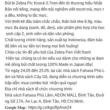
Bút bi Zebra Pic Knock 0.7mm đến từ thương hiệu Nhật
Bản nổi tiếng, mang đến trải nghiệm viết mượt mà, mực r
a đều, không lo tắc mực.
Với thiết kế đầu bấm chắc chắn, thân bút nhẹ 6.9g, màu
mực đa dạng (xanh, đỏ, đen), sản phẩm phù hợp cho học
sinh cấp 2, sinh viên và dân văn phòng.
Chất lượng chính hãng, sản xuất tại Indonesia, đảm bảo
độ bền và sự tiện lợi trong mọi tình huống!
Chào các tín đồ yêu bút của Zebra Pen Việt Nam!
Hiện tại, chúng ta có tin siêu vui dành cho những ai đam
mê dòng bút chất lượng 100% Made in Japan đây!
Từ ngày 24.05 đến 25.05, tại các nhà sách Fahasa Phù L
ãm và Nhà sách Cây Gõ, đang diễn ra chương trình siêu
hấp dẫn: mua combo bút nhận quà ngay!
Địa chỉ nhà sách tổ chức chương trình:
Nhà sách Fahasa Phú Lâm: AEON MALL Bình Tân, Đườ
ng Số 17A, An Lạc A, Bình Tân, Hồ Chí Minh.
𝐆𝐨𝐨𝐠𝐥𝐞 𝐌𝐚𝐩 : https://g.co/kgs/8pAvw24