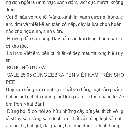
ng đến ngòi 0.7mm mực xanh đậm, viết cực mượt, không
lem.
Với 6 màu vỏ rực rỡ (vàng, xanh lá, xanh dương, hồng, c
am, tím) và thiết kế an toàn có nắp, đây là lựa chọn hoàn
hảo cho học sinh, sinh viên.
Hướng dẫn sử dụng: Đậy nắp sau khi dùng, bảo quản n
ơi khô ráo.
Lợi ích: Viết êm, bền bỉ, thiết kế đẹp mắt, thương hiệu uy
tín.
BÙNG NỔ ƯU ĐÃI –
SALE 25.05 CÙNG ZEBRA PEN VIỆT NAM TRÊN SHO
PEE!
Hãy sẵn sàng săn deal cực chất với hàng loạt sản phẩm
bút bi, bút gel, dạ quang, bút lông dầu… chính hãng từ Ze
bra Pen Nhật Bản!
Đừng bỏ lỡ cơ hội sở hữu những cây bút yêu thích với g
iá sHãy sẵn sàng săn deal cực chất với hàng loạt sản ph
ẩm bút bi, bút gel, dạ quang, bút lông dầu… chính hãng t