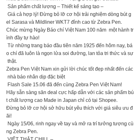
Sản phẩm chất lượng – Thiết kế sáng tạo –
Giá cả hợp lý! Đừng bỏ lỡ cơ hội trải nghiệm dòng bút g
el Sarasa và Mildliner WKT7 đỉnh cao từ Zebra Pen.
Chúc mừng Ngày Báo chí Việt Nam 100 năm một hành tr
ình đầy tự hào!
Từ những trang báo đầu tiên năm 1925 đến hôm nay, bá
o chí đã luôn là ngọn lửa soi đường, lan tỏa tri thức và sự
thật.
Zebra Pen Việt Nam xin gửi lời chúc tốt đẹp nhất đến các
nhà báo nhân dịp đặc biệt
Flash Sale 15.06 đã đến cùng Zebra Pen Việt Nam!
Hãy sẵn sàng săn deal cực hấp dẫn với các sản phẩm bú
t chất lượng cao Made in Japan chỉ có tại Shopee.
Đừng bỏ lỡ cơ hội sở hữu bút yêu thích với giá siêu ưu đ
ãi!
Ngày 15/06, rinh ngay về tay và mở ra trí tưởng tượng cù
ng Zebra Pen.
VIẾT THẬT CHILL –