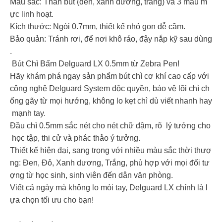
Màu sắc: Thân bút (đen, xanh dương, trắng) và 3 màu m
ực linh hoạt.
Kích thước: Ngòi 0.7mm, thiết kế nhỏ gọn dễ cầm.
Bảo quản: Tránh rơi, để nơi khô ráo, đậy nắp kỹ sau dùng
.
Bút Chì Bấm Delguard LX 0.5mm từ Zebra Pen!
Hãy khám phá ngay sản phẩm bút chì cơ khí cao cấp với
công nghệ Delguard System độc quyền, bảo vệ lõi chì ch
ống gãy từ mọi hướng, không lo kẹt chì dù viết nhanh hay
mạnh tay.
Đầu chì 0.5mm sắc nét cho nét chữ đậm, rõ lý tưởng cho
học tập, thi cử và phác thảo ý tưởng.
Thiết kế hiện đại, sang trọng với nhiều màu sắc thời thượ
ng: Đen, Đỏ, Xanh dương, Trắng, phù hợp với mọi đối tư
ợng từ học sinh, sinh viên đến dân văn phòng.
Viết cả ngày mà không lo mỏi tay, Delguard LX chính là l
ựa chọn tối ưu cho bạn!