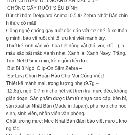
BÚT CHÌ BẤM DELGUARD ANIMAL 0.5 –
CHỐNG GÃY RUỘT SIÊU ĐỈNH
Bút chì bấm Delguard Animal 0.5 từ Zebra Nhật Bản chín
h thức có mặt!
Công nghệ chống gãy ruột độc đáo với cơ chế lò xo thôn
g minh, bảo vệ ruột chì tối ưu khi viết mạnh tay.
Thiết kế xinh xắn với họa tiết động vật (hổ, voi, khỉ…), 5
màu sắc bắt mắt: Xanh nhạt, Xanh lá, Xanh Navy, Trắng,
Tím. Nét 0.5mm mịn, kèm gôm tiện lợi.
Bút Bi 3 Ngòi Clip-On Slim Zebra –
Sự Lựa Chọn Hoàn Hảo Cho Mọi Công Việc!
Thiết kế mảnh mai, trọng lượng nhẹ (9.7g –
12.8g), ngòi 0.7mm cho nét viết trơn tru, mực đều, không
gián đoạn. Sản phẩm được làm từ nhựa cao cấp, bền bỉ,
sản xuất tại Nhật Bản (Made in Japan), phù hợp cho học
sinh, sinh viên, nhân viên văn phòng.
Chất lượng mực: Mực Nhật Bản đảm bảo viết mượt, khô
ng tắc.