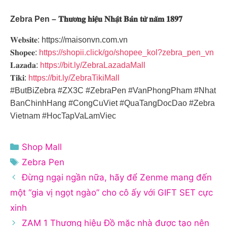
Zebra Pen – 𝐓𝐡𝐮̛𝐨̛𝐧𝐠 𝐡𝐢𝐞̣̂𝐮 𝐍𝐡𝐚̣̂𝐭 𝐁𝐚̉𝐧 𝐭𝐮̛̀ 𝐧𝐚̆𝐦 𝟏𝟖𝟗𝟕
𝐖𝐞𝐛𝐬𝐢𝐭𝐞: https://maisonvn.com.vn
𝐒𝐡𝐨𝐩𝐞𝐞:
https://shopii.click/go/shopee_kol?zebra_pen_vn
𝐋𝐚𝐳𝐚𝐝𝐚:
https://bit.ly/ZebraLazadaMall
𝐓𝐢𝐤𝐢:
https://bit.ly/ZebraTikiMall
#ButBiZebra #ZX3C #ZebraPen #VanPhongPham #Nhat
BanChinhHang #CongCuViet #QuaTangDocDao #Zebra
Vietnam #HocTapVaLamViec
Danh
Shop Mall
mục
Thẻ
Zebra Pen
Đừng ngại ngần nữa, hãy để Zenme mang đến
một “gia vị ngọt ngào” cho cô ấy với GIFT SET cực
xinh
ZAM 1 Thương hiệu Đồ mặc nhà được tạo nên