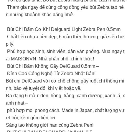
Tham gia ngay để cùng cộng đồng yêu bút Zebra tạo nê
n những khoảnh khắc đáng nhớ.
Bút Chì Bấm Cơ Khí Delguard Light Zebra Pen 0.5mm
Chất liệu nhựa bền đẹp, 6 màu thời thượng, giá siêu hợ
p lý.
️ Phù hợp học sinh, sinh viên, dân văn phòng. Mua ngay t
ại MAISONVN Nhà phân phối chính thức!
Bút Chì Bấm Không Gãy DelGuard 0.5mm –
Đỉnh Cao Công Nghệ Từ Zebra Nhật Bản!
Bút chì DelGuard với cơ chế chống gãy ruột chì thông mi
nh, bảo vệ tuyệt đối khi viết hoặc vẽ.
Đa dạng 6 màu: đen, hồng, trắng, xanh dương, xanh lá, x
anh nhạt –
phù hợp mọi phong cách. Made in Japan, chất lượng vư
ợt trội, kèm gôm tiện lợi.
Sáng tạo không giới hạn cùng Zebra Pen!