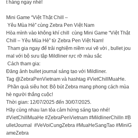
t hàng ngay nhé!
Mini Game “Việt Thật Chill –
Yêu Mùa Hè” cùng Zebra Pen Việt Nam
Hòa mình vào không khí chill cùng Mini Game “Việt Thật
Chill – Yêu Mùa Hè” từ Zebra Pen Việt Nam!
Tham gia ngay để trải nghiệm niềm vui vẽ vời , bullet jou
rnal với bộ sưu tập Mildliner rực rỡ màu sắc
Cách tham gia:
Đăng ảnh bullet journal sáng tạo với Mildliner.
Tag @ZebraPenVietnam và hashtag #VietChillMuaHe.
Phần quà siêu hot: Bộ bút Zebra mang phong cách mùa
hè người thắng cuộc!
Thời gian: 12/07/2025 đến 30/07/2025.
Hãy cùng nhau lan tỏa cảm hứng sáng tạo nhé!
#VietChillMuaHe #ZebraPenVietnam #MildlinerChilln #B
ulletJournal #VeVoiCungZebra #MuaHeSangTao #MiniG
ameZebra