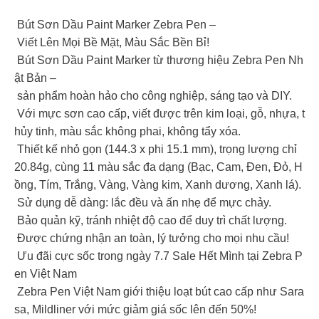
Bút Sơn Dầu Paint Marker Zebra Pen –
Viết Lên Mọi Bề Mặt, Màu Sắc Bền Bỉ!
Bút Sơn Dầu Paint Marker từ thương hiệu Zebra Pen Nh
ật Bản –
sản phẩm hoàn hảo cho công nghiệp, sáng tạo và DIY.
Với mực sơn cao cấp, viết được trên kim loại, gỗ, nhựa, t
hủy tinh, màu sắc không phai, không tẩy xóa.
Thiết kế nhỏ gọn (144.3 x phi 15.1 mm), trọng lượng chỉ
20.84g, cùng 11 màu sắc đa dạng (Bạc, Cam, Đen, Đỏ, H
ồng, Tím, Trắng, Vàng, Vàng kim, Xanh dương, Xanh lá).
Sử dụng dễ dàng: lắc đều và ấn nhẹ để mực chảy.
️ Bảo quản kỹ, tránh nhiệt độ cao để duy trì chất lượng.
Được chứng nhận an toàn, lý tưởng cho mọi nhu cầu!
Ưu đãi cực sốc trong ngày 7.7 Sale Hết Mình tại Zebra P
en Việt Nam
Zebra Pen Việt Nam giới thiệu loạt bút cao cấp như Sara
sa, Mildliner với mức giảm giá sốc lên đến 50%!