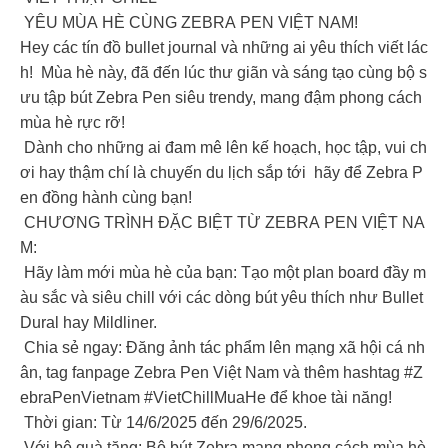
YÊU MÙA HÈ CÙNG ZEBRA PEN VIỆT NAM!
Hey các tín đồ bullet journal và những ai yêu thích viết lác
h! Mùa hè này, đã đến lúc thư giãn và sáng tạo cùng bộ s
ưu tập bút Zebra Pen siêu trendy, mang đậm phong cách
mùa hè rực rỡ!
Dành cho những ai đam mê lên kế hoạch, học tập, vui ch
ơi hay thậm chí là chuyến du lịch sắp tới hãy để Zebra P
en đồng hành cùng bạn!
CHƯƠNG TRÌNH ĐẶC BIỆT TỪ ZEBRA PEN VIỆT NA
M:
Hãy làm mới mùa hè của bạn: Tạo một plan board đầy m
àu sắc và siêu chill với các dòng bút yêu thích như Bullet
Dural hay Mildliner.
Chia sẻ ngay: Đăng ảnh tác phẩm lên mạng xã hội cá nh
ân, tag fanpage Zebra Pen Việt Nam và thêm hashtag #Z
ebraPenVietnam #VietChillMuaHe để khoe tài năng!
Thời gian: Từ 14/6/2025 đến 29/6/2025.
Với bộ quà tặng: Bộ bút Zebra mang phong cách mùa hè