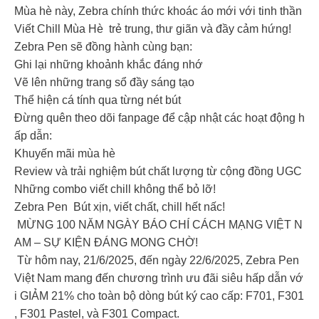
Mùa hè này, Zebra chính thức khoác áo mới với tinh thần
Viết Chill Mùa Hè trẻ trung, thư giãn và đầy cảm hứng!
Zebra Pen sẽ đồng hành cùng bạn:
️Ghi lại những khoảnh khắc đáng nhớ
️Vẽ lên những trang sổ đầy sáng tạo
️Thể hiện cá tính qua từng nét bút
Đừng quên theo dõi fanpage để cập nhật các hoạt động h
ấp dẫn:
Khuyến mãi mùa hè
Review và trải nghiệm bút chất lượng từ cộng đồng UGC
Những combo viết chill không thể bỏ lỡ!
Zebra Pen Bút xịn, viết chất, chill hết nấc!
MỪNG 100 NĂM NGÀY BÁO CHÍ CÁCH MẠNG VIỆT N
AM – SỰ KIỆN ĐÁNG MONG CHỜ!
Từ hôm nay, 21/6/2025, đến ngày 22/6/2025, Zebra Pen
Việt Nam mang đến chương trình ưu đãi siêu hấp dẫn vớ
i GIẢM 21% cho toàn bộ dòng bút ký cao cấp: F701, F301
, F301 Pastel, và F301 Compact.