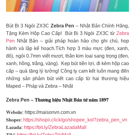
Bút Bi 3 Ngòi ZX3C
Zebra Pen
– Nhật Bản Chính Hãng,
Tặng Kèm Hộp Cao Cấp! Bút Bi 3 Ngòi ZX3C từ
Zebra
Pen
Nhật Bản – giải pháp hoàn hảo cho ghi chú, họp
hành và lập kế hoạch.Tích hợp 3 màu mực (đen, xanh,
đỏ), ngòi 0.7mm viết mượt, thân kim loại sang trọng (đen,
xanh, hồng, trắng, vàng). Kẹp bút tiện lợi, đi kèm hộp cao
cấp – quà tặng lý tưởng! Công ty cam kết luôn mang đến
những sản phảm bút viết cao cấp từ hai thương hiệu
Maped – Pháp và Zebra – Nhật
Zebra Pen – 𝐓𝐡𝐮̛𝐨̛𝐧𝐠 𝐡𝐢𝐞̣̂𝐮 𝐍𝐡𝐚̣̂𝐭 𝐁𝐚̉𝐧 𝐭𝐮̛̀ 𝐧𝐚̆𝐦 𝟏𝟖𝟗𝟕
𝐖𝐞𝐛𝐬𝐢𝐭𝐞: https://maisonvn.com.vn
𝐒𝐡𝐨𝐩𝐞𝐞:
https://shopii.click/go/shopee_kol?zebra_pen_vn
𝐋𝐚𝐳𝐚𝐝𝐚:
https://bit.ly/ZebraLazadaMall
𝐓𝐢𝐤𝐢:
https://bit.ly/ZebraTikiMall