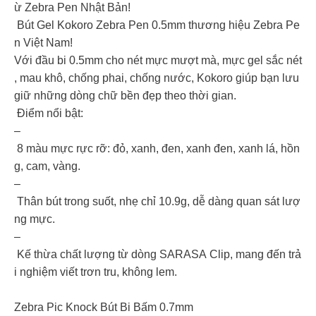
ừ Zebra Pen Nhật Bản!
Bút Gel Kokoro Zebra Pen 0.5mm thương hiệu Zebra Pe
n Việt Nam!
Với đầu bi 0.5mm cho nét mực mượt mà, mực gel sắc nét
, mau khô, chống phai, chống nước, Kokoro giúp bạn lưu
giữ những dòng chữ bền đẹp theo thời gian.
Điểm nổi bật:
–
8 màu mực rực rỡ: đỏ, xanh, đen, xanh đen, xanh lá, hồn
g, cam, vàng.
–
Thân bút trong suốt, nhẹ chỉ 10.9g, dễ dàng quan sát lượ
ng mực.
–
Kế thừa chất lượng từ dòng SARASA Clip, mang đến trả
i nghiệm viết trơn tru, không lem.
Zebra Pic Knock Bút Bi Bấm 0.7mm