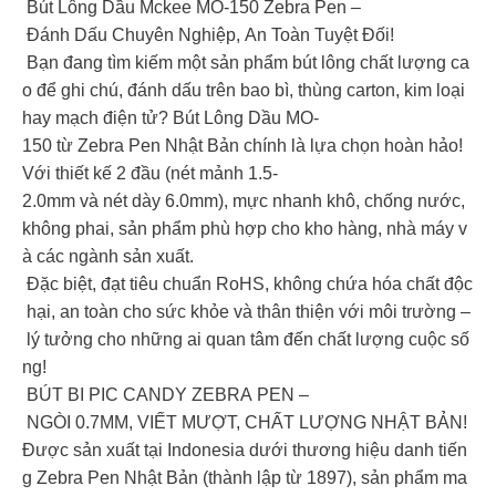
Bút Lông Dầu Mckee MO-150 Zebra Pen –
Đánh Dấu Chuyên Nghiệp, An Toàn Tuyệt Đối!
Bạn đang tìm kiếm một sản phẩm bút lông chất lượng ca
o để ghi chú, đánh dấu trên bao bì, thùng carton, kim loại
hay mạch điện tử? Bút Lông Dầu MO-
150 từ Zebra Pen Nhật Bản chính là lựa chọn hoàn hảo!
Với thiết kế 2 đầu (nét mảnh 1.5-
2.0mm và nét dày 6.0mm), mực nhanh khô, chống nước,
không phai, sản phẩm phù hợp cho kho hàng, nhà máy v
à các ngành sản xuất.
Đặc biệt, đạt tiêu chuẩn RoHS, không chứa hóa chất độc
hại, an toàn cho sức khỏe và thân thiện với môi trường –
lý tưởng cho những ai quan tâm đến chất lượng cuộc số
ng!
BÚT BI PIC CANDY ZEBRA PEN –
NGÒI 0.7MM, VIẾT MƯỢT, CHẤT LƯỢNG NHẬT BẢN!
Được sản xuất tại Indonesia dưới thương hiệu danh tiến
g Zebra Pen Nhật Bản (thành lập từ 1897), sản phẩm ma