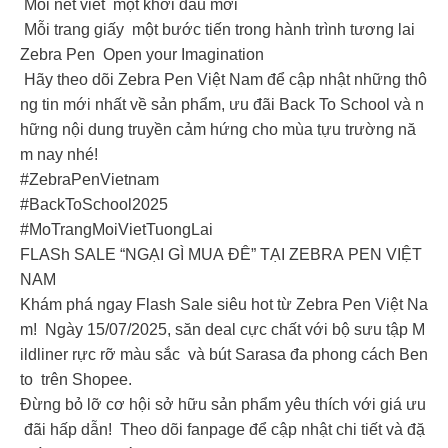
Mỗi nét viết một khởi đầu mới
Mỗi trang giấy một bước tiến trong hành trình tương lai
Zebra Pen Open your Imagination
Hãy theo dõi Zebra Pen Việt Nam để cập nhật những thô
ng tin mới nhất về sản phẩm, ưu đãi Back To School và n
hững nội dung truyền cảm hứng cho mùa tựu trường nă
m nay nhé!
#ZebraPenVietnam
#BackToSchool2025
#MoTrangMoiVietTuongLai
FLASh SALE “NGẠI GÌ MUA ĐÊ” TẠI ZEBRA PEN VIỆT
NAM
Khám phá ngay Flash Sale siêu hot từ Zebra Pen Việt Na
m! Ngày 15/07/2025, săn deal cực chất với bộ sưu tập M
ildliner rực rỡ màu sắc và bút Sarasa đa phong cách Ben
to trên Shopee.
Đừng bỏ lỡ cơ hội sở hữu sản phẩm yêu thích với giá ưu
đãi hấp dẫn! Theo dõi fanpage để cập nhật chi tiết và đặ