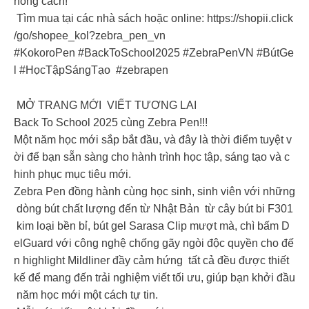
hong cách!
Tìm mua tại các nhà sách hoặc online: https://shopii.click
/go/shopee_kol?zebra_pen_vn
#KokoroPen #BackToSchool2025 #ZebraPenVN #BútGe
l #HọcTậpSángTạo #zebrapen️
️ MỞ TRANG MỚI VIẾT TƯƠNG LAI
Back To School 2025 cùng Zebra Pen!!!
Một năm học mới sắp bắt đầu, và đây là thời điểm tuyệt v
ời để bạn sẵn sàng cho hành trình học tập, sáng tạo và c
hinh phục mục tiêu mới.
Zebra Pen đồng hành cùng học sinh, sinh viên với những
dòng bút chất lượng đến từ Nhật Bản từ cây bút bi F301
kim loại bền bỉ, bút gel Sarasa Clip mượt mà, chì bấm D
elGuard với công nghệ chống gãy ngòi độc quyền cho đế
n highlight Mildliner đầy cảm hứng tất cả đều được thiết
kế để mang đến trải nghiệm viết tối ưu, giúp bạn khởi đầu
năm học mới một cách tự tin.