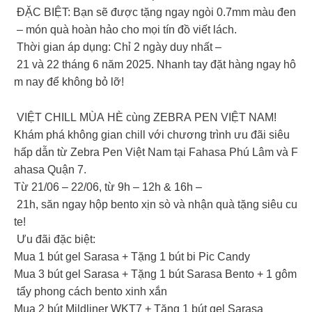
ĐẶC BIỆT: Bạn sẽ được tặng ngay ngòi 0.7mm màu đen
– món quà hoàn hảo cho mọi tín đồ viết lách.
Thời gian áp dụng: Chỉ 2 ngày duy nhất –
21 và 22 tháng 6 năm 2025. Nhanh tay đặt hàng ngay hô
m nay để không bỏ lỡ!
VIỆT CHILL MÙA HÈ cùng ZEBRA PEN VIỆT NAM!
Khám phá không gian chill với chương trình ưu đãi siêu
hấp dẫn từ Zebra Pen Việt Nam tại Fahasa Phú Lâm và F
ahasa Quận 7.
Từ 21/06 – 22/06, từ 9h – 12h & 16h –
21h, săn ngay hộp bento xịn sò và nhận quà tặng siêu cu
te!
Ưu đãi đặc biệt:
Mua 1 bút gel Sarasa + Tặng 1 bút bi Pic Candy
Mua 3 bút gel Sarasa + Tặng 1 bút Sarasa Bento + 1 gôm
tẩy phong cách bento xinh xắn
Mua 2 bút Mildliner WKT7 + Tặng 1 bút gel Sarasa