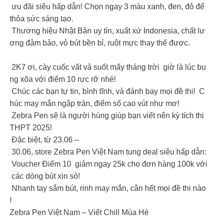
ưu đãi siêu hấp dẫn! Chọn ngay 3 màu xanh, đen, đỏ để
thỏa sức sáng tạo.
Thương hiệu Nhật Bản uy tín, xuất xứ Indonesia, chất lư
ợng đảm bảo, vỏ bút bền bỉ, ruột mực thay thế được.
2K7 ơi, cày cuốc vất vả suốt mấy tháng trời giờ là lúc bu
ng xõa với điểm 10 rực rỡ nhé!
Chúc các bạn tự tin, bình tĩnh, và đánh bay mọi đề thi! C
húc may mắn ngập tràn, điểm số cao vút như mơ!
Zebra Pen sẽ là người hùng giúp bạn viết nên kỳ tích thi
THPT 2025!
Đặc biệt, từ 23.06 –
30.06, store Zebra Pen Việt Nam tung deal siêu hấp dẫn:
Voucher Điểm 10 giảm ngay 25k cho đơn hàng 100k với
các dòng bút xịn sò!
Nhanh tay sắm bút, rinh may mắn, cân hết mọi đề thi nào
!
Zebra Pen Việt Nam – Viết Chill Mùa Hè ️