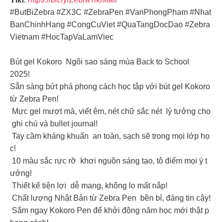
#ButBiZebra #ZX3C #ZebraPen #VanPhongPham #Nhat
BanChinhHang #CongCuViet #QuaTangDocDao #Zebra
Vietnam #HocTapVaLamViec
Bút gel Kokoro Ngôi sao sáng mùa Back to School
2025!
Sẵn sàng bứt phá phong cách học tập với bút gel Kokoro
từ Zebra Pen! ️
Mực gel mượt mà, viết êm, nét chữ sắc nét lý tưởng cho
ghi chú và bullet journal!
️ Tay cầm kháng khuẩn an toàn, sạch sẽ trong mọi lớp họ
c!
10 màu sắc rực rỡ khơi nguồn sáng tạo, tô điểm mọi ý t
ưởng!
Thiết kế tiện lợi dễ mang, không lo mất nắp!
Chất lượng Nhật Bản từ Zebra Pen bền bỉ, đáng tin cậy!
Sắm ngay Kokoro Pen để khởi động năm học mới thật p