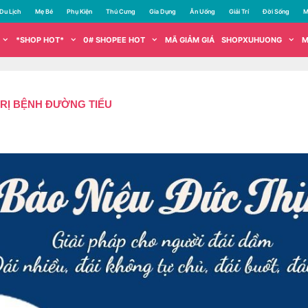
Du Lịch
Mẹ Bé
Phụ Kiện
Thú Cưng
Gia Dụng
Ăn Uống
Giải Trí
Đời Sống
M
*SHOP HOT*
0# SHOPEE HOT
MÃ GIẢM GIÁ
SHOPXUHUONG
M
TRỊ BỆNH ĐƯỜNG TIỂU