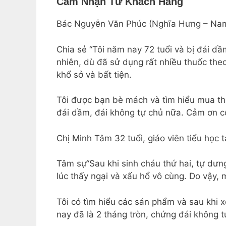
Cảm Nhận Từ Khách Hàng
Bác Nguyễn Văn Phúc (Nghĩa Hưng – Nam
Chia sẻ “Tôi năm nay 72 tuổi và bị đái d
nhiên, dù đã sử dụng rất nhiều thuốc the
khổ sở và bất tiện.
Tôi được bạn bè mách và tìm hiểu mua th
đái dầm, đái không tự chủ nữa. Cảm ơn c
Chị Minh Tâm 32 tuổi, giáo viên tiểu học t
Tâm sự“Sau khi sinh cháu thứ hai, tự dưng
lúc thấy ngại và xấu hổ vô cùng. Do vậy, m
Tôi có tìm hiểu các sản phẩm và sau khi
nay đã là 2 tháng tròn, chứng đái không tự