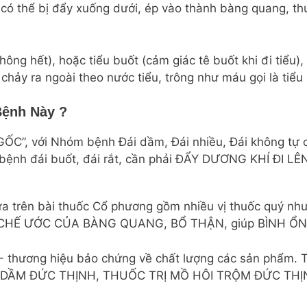
í có thể bị đẩy xuống dưới, ép vào thành bàng quang, thu
không hết), hoặc tiểu buốt (cảm giác tê buốt khi đi tiểu
hảy ra ngoài theo nước tiểu, trông như máu gọi là tiểu
Bệnh Này ?
ỐC”, với Nhóm bệnh Đái dầm, Đái nhiều, Đái không t
nh đái buốt, đái rắt, cần phải ĐẨY DƯƠNG KHÍ ĐI 
a trên bài thuốc Cổ phương gồm nhiều vị thuốc quý như
 CHẾ ƯỚC CỦA BÀNG QUANG, BỔ THẬN, giúp BÌNH Ổ
thương hiệu bảo chứng về chất lượng các sản phẩm. T
Ị ĐÁI DẦM ĐỨC THỊNH, THUỐC TRỊ MỒ HÔI TRỘM ĐỨC T