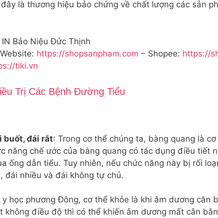
đây là thương hiệu bảo chứng về chất lượng các sản p
IN Bảo Niệu Đức Thịnh
 Website:
https://shopsanpham.com
– Shopee:
https://
ps://tiki.vn
iều Trị Các Bệnh Đường Tiểu
 buốt, đái rắt
: Trong cơ thể chúng ta, bàng quang là c
c năng chế ước của bàng quang có tác dụng điều tiết nư
ua ống dẫn tiểu. Tuy nhiên, nếu chức năng này bị rối loạ
 đái nhiều và đái không tự chủ.
ận y học phương Đông, cơ thể khỏe là khi âm dương cân 
t không điều độ thì có thể khiến âm dương mất cân bằng