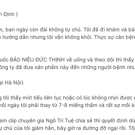
 Định )
ầm, ban ngày còn đái không tự chủ. Tôi đã đi khám và bá
o hướng dẫn nhưng tôi vẫn không khỏi. Thực sự căn bệnh
uốc BẢO NIỆU ĐỨC THỊNH về uống và theo dõi thì thấy h
ông ty đã đưa sản phẩm này đến những người bệnh như 
ại Hà Nội)
 tôi thấy mót tiểu liên tục hoặc có lúc không nhịn đượ
ỗi ngày tôi phải thay từ 7-8 miếng thấm và rất sợ mỗi kh
 xem clip chuyên gia Ngô Trí Tuệ chia sẻ thì quyết đị
 chủ của tôi giảm hẳn, bây giờ ra đường đỡ ngại rồi. Tôi