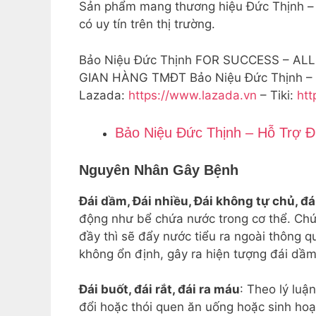
Sản phẩm mang thương hiệu Đức Thịnh – 
có uy tín trên thị trường.
Bảo Niệu Đức Thịnh FOR SUCCESS – ALL 
GIAN HÀNG TMĐT Bảo Niệu Đức Thịnh –
Lazada:
https://www.lazada.vn
– Tiki:
htt
Bảo Niệu Đức Thịnh – Hỗ Trợ Đ
Nguyên Nhân Gây Bệnh
Đái dầm, Đái nhiều, Đái không tự chủ, đái
động như bể chứa nước trong cơ thể. Chứ
đầy thì sẽ đẩy nước tiểu ra ngoài thông q
không ổn định, gây ra hiện tượng đái dầm,
Đái buốt, đái rắt, đái ra máu
: Theo lý lu
đổi hoặc thói quen ăn uống hoặc sinh hoạ