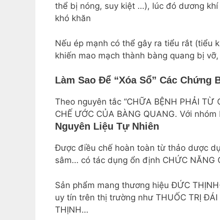
thể bị nóng, suy kiệt …), lúc đó dương kh
khó khăn
Nếu ép mạnh có thể gây ra tiểu rắt (tiểu 
khiến mao mạch thành bàng quang bị vỡ, c
Làm Sao Để “xóa Sổ” Các Chứng 
Theo nguyên tắc “CHỮA BỆNH PHẢI TỪ G
CHẾ ƯỚC CỦA BÀNG QUANG. Với nhóm bệ
Nguyên Liệu Tự Nhiên
Được điều chế hoàn toàn từ thảo dược dự
sâm… có tác dụng ổn định CHỨC NĂNG
Sản phẩm mang thương hiệu ĐỨC THỊNH- 
uy tín trên thị trường như THUỐC TR
THỊNH…