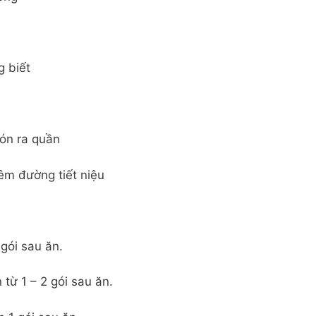
g biết
són ra quần
viêm đường tiết niệu
 gói sau ăn.
 từ 1 – 2 gói sau ăn.