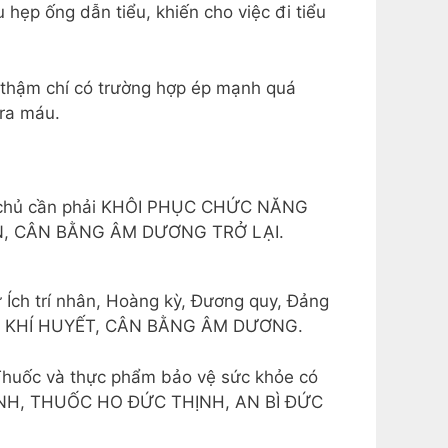
 hẹp ống dẫn tiểu, khiến cho việc đi tiểu
), thậm chí có trường hợp ép mạnh quá
 ra máu.
ự chủ cần phải KHÔI PHỤC CHỨC NĂNG
LÊN, CÂN BẰNG ÂM DƯƠNG TRỞ LẠI.
 Ích trí nhân, Hoàng kỳ, Đương quy, Đảng
N KHÍ HUYẾT, CÂN BẰNG ÂM DƯƠNG.
huốc và thực phẩm bảo vệ sức khỏe có
HỊNH, THUỐC HO ĐỨC THỊNH, AN BÌ ĐỨC