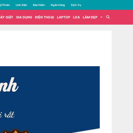
ỹ Phẩm
Linh Kiện
Bảo Hiểm
Ngân Hàng
Dịch Vụ
ÁY GIẶT
GIA DỤNG
ĐIỆN THOẠI
LAPTOP
LOA
LÀM ĐẸP