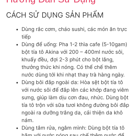
CÁCH SỬ DỤNG SẢN PHẨM
Dùng rắc cơm, cháo sushi, các món ăn trực
tiếp
Dùng để uống: Pha 1-2 thìa cafe (5-10gam)
bột tía tô Akina với 200 – 400ml nước sôi,
khuấy đều, đợi 2-3 phút cho bột lắng,
thưởng thức khi nóng. Có thể chế thêm
nước dùng tới khi nhạt thay trà hàng ngày.
Dùng bôi đắp ngoài da: Hòa sệt bột tía tô
với nước sôi để đắp lên các khớp đang viêm
sưng, giúp làm dịu cơn đau, nhức. Dùng bột
tía tô trộn với sữa tươi không đường bôi đắp
ngoài ra dưỡng trắng da, cải thiện da khô
nám.
Dùng tắm rửa, ngâm mình: Dùng bột tía tô
hãm với nước nóng sau chế thêm nước để