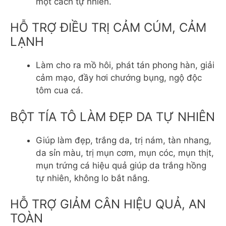
một cách tự nhiên.
HỖ TRỢ ĐIỀU TRỊ CẢM CÚM, CẢM
LẠNH
Làm cho ra mồ hôi, phát tán phong hàn, giải
cảm mạo, đầy hơi chướng bụng, ngộ độc
tôm cua cá.
BỘT TÍA TÔ LÀM ĐẸP DA TỰ NHIÊN
Giúp làm đẹp, trắng da, trị nám, tàn nhang,
da sỉn màu, trị mụn cơm, mụn cóc, mụn thịt,
mụn trứng cá hiệu quả giúp da trắng hồng
tự nhiên, không lo bắt nắng.
HỖ TRỢ GIẢM CÂN HIỆU QUẢ, AN
TOÀN