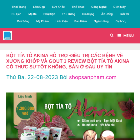
Chuyển
Thời Trang
Làm Đẹp
Sức Khỏe
Thể Thao
Công Nghệ
Điện Máy
đến
Du Lịch
Mẹ Bé
Phụ Kiện
Thú Cưng
Gia Dụng
Ăn Uống
Giải Trí
nội
Đời Sống
Mỹ Phẩm
Linh Kiện
Bảo Hiểm
Ngân Hàng
Dịch Vụ
dung
MENU
BỘT TÍA TÔ AKINA HỖ TRỢ ĐIỀU TRỊ CÁC BỆNH VỀ
XƯƠNG KHỚP VÀ GOUT 1 REVIEW BỘT TÍA TÔ AKINA
CÓ THỰC SỰ TỐT KHÔNG, BÁN Ở ĐÂU UY TÍN
Thứ Ba, 22-08-2023
Bởi
shopsanpham.com