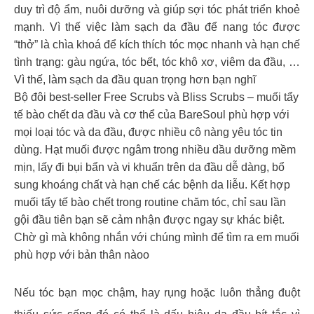
duy trì độ ẩm, nuôi dưỡng và giúp sợi tóc phát triển khoẻ
mạnh. Vì thế việc làm sạch da đầu để nang tóc được
“thở” là chìa khoá để kích thích tóc mọc nhanh và hạn chế
tình trạng: gàu ngứa, tóc bết, tóc khô xơ, viêm da đầu, …
Vì thế, làm sạch da đầu quan trọng hơn bạn nghĩ
Bộ đôi best-seller Free Scrubs và Bliss Scrubs – muối tẩy
tế bào chết da đầu và cơ thể của BareSoul phù hợp với
mọi loại tóc và da đầu, được nhiều cô nàng yêu tóc tin
dùng. Hạt muối được ngâm trong nhiều dầu dưỡng mềm
mịn, lấy đi bụi bẩn và vi khuẩn trên da đầu dễ dàng, bổ
sung khoáng chất và hạn chế các bệnh da liễu. Kết hợp
muối tẩy tế bào chết trong routine chăm tóc, chỉ sau lần
gội đầu tiên bạn sẽ cảm nhận được ngay sự khác biệt.
Chờ gì mà không nhắn với chúng mình để tìm ra em muối
phù hợp với bản thân nàoo
Nếu tóc bạn mọc chậm, hay rụng hoặc luôn thẳng đuột