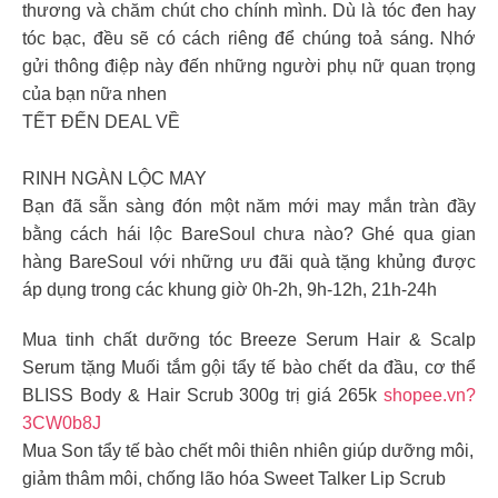
thương và chăm chút cho chính mình. Dù là tóc đen hay
tóc bạc, đều sẽ có cách riêng để chúng toả sáng. Nhớ
gửi thông điệp này đến những người phụ nữ quan trọng
của bạn nữa nhen
TẾT ĐẾN DEAL VỀ
RINH NGÀN LỘC MAY
Bạn đã sẵn sàng đón một năm mới may mắn tràn đầy
bằng cách hái lộc BareSoul chưa nào? Ghé qua gian
hàng BareSoul với những ưu đãi quà tặng khủng được
áp dụng trong các khung giờ 0h-2h, 9h-12h, 21h-24h
Mua tinh chất dưỡng tóc Breeze Serum Hair & Scalp
Serum tặng Muối tắm gội tẩy tế bào chết da đầu, cơ thể
BLISS Body & Hair Scrub 300g trị giá 265k
shopee.vn?
3CW0b8J
Mua Son tẩy tế bào chết môi thiên nhiên giúp dưỡng môi,
giảm thâm môi, chống lão hóa Sweet Talker Lip Scrub