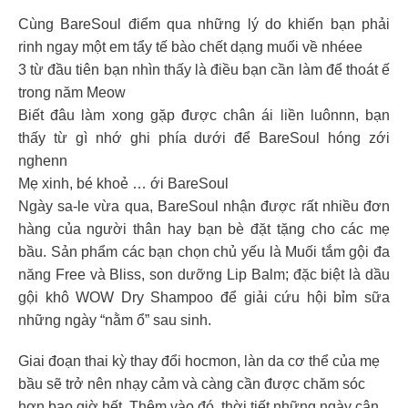
Cùng BareSoul điểm qua những lý do khiến bạn phải
rinh ngay một em tẩy tế bào chết dạng muối về nhéee
3 từ đầu tiên bạn nhìn thấy là điều bạn cần làm để thoát ế
trong năm Meow
Biết đâu làm xong gặp được chân ái liền luônnn, bạn
thấy từ gì nhớ ghi phía dưới để BareSoul hóng zới
nghenn
Mẹ xinh, bé khoẻ … ới BareSoul
Ngày sa-le vừa qua, BareSoul nhận được rất nhiều đơn
hàng của người thân hay bạn bè đặt tặng cho các mẹ
bầu. Sản phẩm các bạn chọn chủ yếu là Muối tắm gội đa
năng Free và Bliss, son dưỡng Lip Balm; đặc biệt là dầu
gội khô WOW Dry Shampoo để giải cứu hội bỉm sữa
những ngày “nằm ổ” sau sinh.
Giai đoạn thai kỳ thay đổi hocmon, làn da cơ thể của mẹ
bầu sẽ trở nên nhạy cảm và càng cần được chăm sóc
hơn bao giờ hết. Thêm vào đó, thời tiết những ngày cận