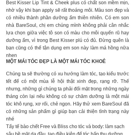
Best Kisser Lip Tint & Cheek plus có chất son mềm mịn,
nhờ vậy khi bạn apply sẽ rất thoáng môi. Màu son đẹp và
có nhiều thành phần dưỡng ẩm thiên nhiên. Có em son
nhà BareSoul, chị em chúng mình không phải cân nhắc
lựa chọn giữa việc tô son có màu cho môi quyến rũ hay
dưỡng ẩm, vì trong Best Kisser plú có đủ. Đừng quên là
bạn cũng có thể tận dụng em son này làm má hồng nữa
nhen
MỘT MÁI TÓC ĐẸP LÀ MỘT MÁI TÓC KHOẺ
Chúng ta sẽ thường có xu hướng làm tóc, tạo kiểu trước
tết để có một mùa lễ hội thật xinh đẹp, rạng rỡ. Thế
nhưng, những gì chúng ta phải đối mặt trong những ngày
tháng còn lại nếu không có sự chăm dưỡng là một mái
tóc khô rụng, xơ rối, chẻ ngọn. Hãy thử xem BareSoul đã
có những sản phẩm gì giúp bạn cải thiện tình trạng này
nhé
Tẩy tế bào chết Free và Bliss cho tóc và body: làm sạch
sâu bề mặt da đầu, tạo điều kiện để tóc hấp thu dưỡng