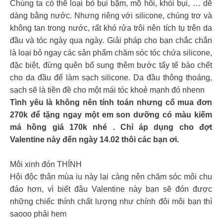
Chúng ta có thể loại bỏ bụi bặm, mồ hôi, khói bụi, … dễ
dàng bằng nước. Nhưng riêng với silicone, chúng trơ và
không tan trong nước, rất khó rửa trôi nên tích tụ trên da
đầu và tóc ngày qua ngày. Giải pháp cho bạn chắc chắn
là loại bỏ ngay các sản phẩm chăm sóc tóc chứa silicone,
đặc biệt, đừng quên bổ sung thêm bước tẩy tế bào chết
cho da đầu để làm sạch silicone. Da đầu thông thoáng,
sạch sẽ là tiền đề cho một mái tóc khoẻ mạnh đó nhenn
Tình yêu là không nên tính toán nhưng cố mua đơn
270k để tặng ngay một em son dưỡng có màu kiếm
má hồng giá 170k nhé . Chỉ áp dụng cho đợt
Valentine này đến ngày 14.02 thôi các bạn ơi.
Môi xinh đón THÍNH
Hội độc thân mùa iu này lại càng nên chăm sóc môi chu
đáo hơn, vì biết đâu Valentine này bạn sẽ đón được
những chiếc thính chất lượng như chính đôi môi bạn thì
saooo phải hem