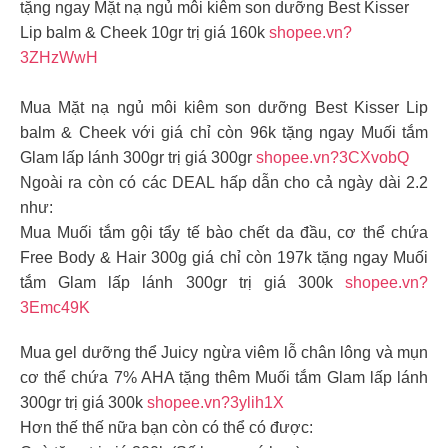
tặng ngay Mặt nạ ngủ môi kiêm son dưỡng Best Kisser
Lip balm & Cheek 10gr trị giá 160k
shopee.vn?
3ZHzWwH
Mua Mặt nạ ngủ môi kiêm son dưỡng Best Kisser Lip
balm & Cheek với giá chỉ còn 96k tặng ngay Muối tắm
Glam lấp lánh 300gr trị giá 300gr
shopee.vn?3CXvobQ
Ngoài ra còn có các DEAL hấp dẫn cho cả ngày dài 2.2
như:
Mua Muối tắm gội tẩy tế bào chết da đầu, cơ thể chứa
Free Body & Hair 300g giá chỉ còn 197k tặng ngay Muối
tắm Glam lấp lánh 300gr trị giá 300k
shopee.vn?
3Emc49K
Mua gel dưỡng thể Juicy ngừa viêm lỗ chân lông và mụn
cơ thể chứa 7% AHA tặng thêm Muối tắm Glam lấp lánh
300gr trị giá 300k
shopee.vn?3ylih1X
Hơn thế thế nữa bạn còn có thể có được: