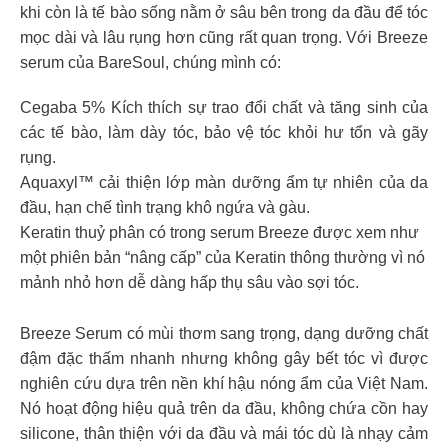
khi còn là tế bào sống nằm ở sâu bên trong da đầu để tóc
mọc dài và lâu rụng hơn cũng rất quan trọng. Với Breeze
serum của BareSoul, chúng mình có:
Cegaba 5% Kích thích sự trao đổi chất và tăng sinh của
các tế bào, làm dày tóc, bảo vệ tóc khỏi hư tổn và gãy
rụng.
Aquaxyl™ cải thiện lớp màn dưỡng ẩm tự nhiên của da
đầu, hạn chế tình trạng khô ngứa và gàu.
Keratin thuỷ phân có trong serum Breeze được xem như
một phiên bản “nâng cấp” của Keratin thông thường vì nó
mảnh nhỏ hơn dễ dàng hấp thụ sâu vào sợi tóc.
Breeze Serum có mùi thơm sang trọng, dạng dưỡng chất
đậm đặc thấm nhanh nhưng không gây bết tóc vì được
nghiên cứu dựa trên nền khí hậu nóng ẩm của Việt Nam.
Nó hoạt động hiệu quả trên da đầu, không chứa cồn hay
silicone, thân thiện với da đầu và mái tóc dù là nhạy cảm