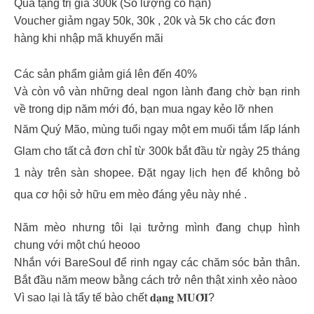
Quà tặng trị giá 300k (Số lượng có hạn)
Voucher giảm ngay 50k, 30k , 20k và 5k cho các đơn
hàng khi nhập mã khuyến mãi
Các sản phẩm giảm giá lên đến 40%
Và còn vô vàn những deal ngon lành đang chờ bạn rinh
về trong dịp năm mới đó, bạn mua ngay kẻo lỡ nhen
Năm Quý Mão, mùng tuổi ngay một em muối tắm lấp lánh
Glam cho tất cả đơn chỉ từ 300k bắt đầu từ ngày 25 tháng
1 này trên sàn shopee. Đặt ngay lịch hẹn để không bỏ
qua cơ hội sở hữu em mèo đáng yêu này nhé .
Năm mèo nhưng tôi lại tưởng mình đang chụp hình
chung với một chú heooo
Nhắn với BareSoul để rinh ngay các chăm sóc bản thân.
Bắt đầu năm meow bằng cách trở nên thật xinh xẻo nàoo
Vì sao lại là tẩy tế bào chết 𝐝𝐚̣𝐧𝐠 𝐌𝐔𝐎̂́𝐈?