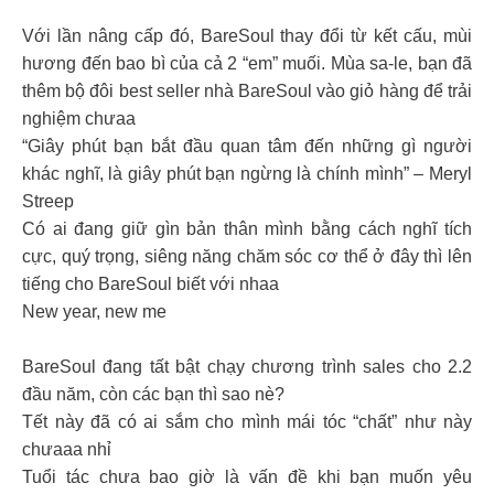
Với lần nâng cấp đó, BareSoul thay đổi từ kết cấu, mùi
hương đến bao bì của cả 2 “em” muối. Mùa sa-le, bạn đã
thêm bộ đôi best seller nhà BareSoul vào giỏ hàng để trải
nghiệm chưaa
“Giây phút bạn bắt đầu quan tâm đến những gì người
khác nghĩ, là giây phút bạn ngừng là chính mình” – Meryl
Streep
Có ai đang giữ gìn bản thân mình bằng cách nghĩ tích
cực, quý trọng, siêng năng chăm sóc cơ thể ở đây thì lên
tiếng cho BareSoul biết với nhaa
New year, new me
BareSoul đang tất bật chạy chương trình sales cho 2.2
đầu năm, còn các bạn thì sao nè?
Tết này đã có ai sắm cho mình mái tóc “chất” như này
chưaaa nhỉ
Tuổi tác chưa bao giờ là vấn đề khi bạn muốn yêu