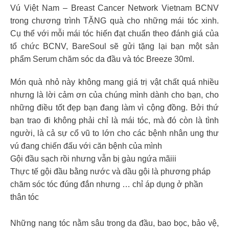
Vú Việt Nam – Breast Cancer Network Vietnam BCNV
trong chương trình TẶNG quà cho những mái tóc xinh.
Cụ thể với mỗi mái tóc hiến đạt chuẩn theo đánh giá của
tổ chức BCNV, BareSoul sẽ gửi tặng lại bạn một sản
phẩm Serum chăm sóc da đầu và tóc Breeze 30ml.
Món quà nhỏ này không mang giá trị vật chất quá nhiều
nhưng là lời cảm ơn của chúng mình dành cho bạn, cho
những điều tốt đẹp bạn đang làm vì cộng đồng. Bởi thứ
bạn trao đi không phải chỉ là mái tóc, mà đó còn là tình
người, là cả sự cổ vũ to lớn cho các bệnh nhân ung thư
vú đang chiến đấu với căn bệnh của mình
Gội đầu sạch rồi nhưng vẫn bị gàu ngứa mãiii
Thực tế gội đầu bằng nước và dầu gội là phương pháp
chăm sóc tóc đúng đắn nhưng … chỉ áp dụng ở phần
thân tóc
Những nang tóc nằm sâu trong da đầu, bao bọc, bảo vệ,