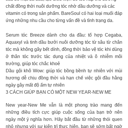
chất đồng thời nuôi dưỡng tóc nhờ dầu dưỡng và các
vitamin có trong sản phẩm. BareSoul có hai loại muối đáp
ứng những nhu cầu cho từng vấn đề và tình trạng da.
Serum tóc Breeze dành cho da đầu: tổ hợp Cegaba,
Aquaxyl và tinh dầu bưởi nuôi dưỡng tóc từ sâu từ chân
tóc mà không gây bết dính, đồng thời bảo vệ tóc khi dùng
ở thân tóc trước tác dụng của nhiệt và ô nhiễm môi
trường, giúp tóc chắc khoẻ
Dầu gội khô Wow: giúp tóc bồng bềnh tự nhiên với mùi
hương dễ chịu đồng thời và hạn chế việc gội đầu hằng
ngày gây mất độ ẩm tự nhiên
3 CÁCH GIÚP BẠN CÓ MỘT NEW YEAR-NEW ME
New year-New Me vẫn là một phong trào mang đến
những điều tích cực giúp cuộc sống của bạn trở nên
ngày một ý nghĩa hơn. Hãy bắt đầu từ những thói quen
nhỏ nhưng với sự kiên trì thực hiện, bạn sẽ sớm bất ngờ