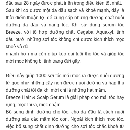
đầu sau 28 ngày được phát triển trong điều kiện tốt nhất.
Sau khi có được một da đầu sạch và khoẻ mạnh, đây là
thời điểm thuận lợi để cung cấp những dưỡng chất nuôi
dưỡng da đầu và nang tóc. Khi sử dụng serum tóc
Breeze, với tổ hợp dưỡng chất Cegaba, Aquaxyl, tinh
dầu bưởi những sợi tóc không chỉ được kích thích mọc
khoẻ và dài
nhanh hơn mà còn giúp kéo dài tuổi thọ tóc và giúp tóc
mới mọc không bị tình trạng đứt gãy.
Điều này giúp 1000 sợi tóc mới mọc ra được nuôi dưỡng
từ gốc như những cây non được nuôi dưỡng và hấp thụ
dưỡng chất tối đa khi mới chỉ là những hạt mầm.
Breeze Hair & Scalp Serum là giải pháp cho mái tóc hay
rụng, mọc thưa, mọc chậm
Bổ sung dinh dưỡng cho tóc, cho da đầu là cách nuôi
dưỡng sâu các mầm tóc con. Ngoài kích thích mọc tóc,
việc bổ sung chất dinh dưỡng cho sợi tóc chắc khoẻ từ