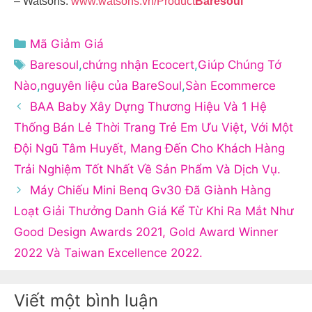
– Watsons:
www.watsons.vn/Product
Baresoul
Danh
Mã Giảm Giá
mục
Thẻ
Baresoul
,
chứng nhận Ecocert
,
Giúp Chúng Tớ
Nào
,
nguyên liệu của BareSoul
,
Sàn Ecommerce
BAA Baby Xây Dựng Thương Hiệu Và 1 Hệ
Thống Bán Lẻ Thời Trang Trẻ Em Ưu Việt, Với Một
Đội Ngũ Tâm Huyết, Mang Đến Cho Khách Hàng
Trải Nghiệm Tốt Nhất Về Sản Phẩm Và Dịch Vụ.
Máy Chiếu Mini Benq Gv30 Đã Giành Hàng
Loạt Giải Thưởng Danh Giá Kể Từ Khi Ra Mắt Như
Good Design Awards 2021, Gold Award Winner
2022 Và Taiwan Excellence 2022.
Viết một bình luận