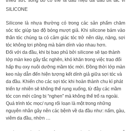
thiếu sức sống đó có thể là dấu hiệu da đầu bít tắc vì
SILICONE
Silicone là nhựa thường có trong các sản phẩm chăm
sóc tóc giúp tạo độ bóng mượt giả. Khi silicone bám vào
thân tóc chúng ta có cảm giác tóc trở nên dày, nặng, sợi
tóc không tơi phồng mà bám dính vào nhau hơn.
Đối với da đầu, khi bị bao phủ bởi silicone sẽ tạo thành
lớp màn keo gây tắc nghẽn, khó khăn trong việc trao đổi
hấp thụ oxy nuôi dưỡng mầm tóc mới. Đồng thời lớp màn
keo này dẫn đến hiện tượng kết dính giả giữa sợi tóc và
da đầu. Khiến cho các sợi tóc khi hoàn thành chu kì phát
triển tự nhiên sẽ không thể rụng xuống, từ đây các mầm
tóc con mới cũng bị “nghẹn” mà không thể trổ ra ngoài.
Quá trình tóc mọc/ rụng rối loạn là một trong những
nguyên nhân gây nên các bệnh về da đầu như: nấm, gàu,
viêm da đầu, nhờn …