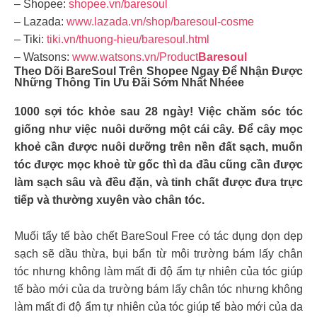
– Shopee:
shopee.vn/baresoul
– Lazada:
www.lazada.vn/shop/baresoul-cosme
– Tiki:
tiki.vn/thuong-hieu/baresoul.html
– Watsons:
www.watsons.vn/Product
Baresoul
Theo Dõi BareSoul Trên Shopee Ngay Để Nhận Được
Những Thông Tin Ưu Đãi Sớm Nhất Nhéee
1000 sợi tóc khỏe sau 28 ngày! Việc chăm sóc tóc
giống như việc nuôi dưỡng một cái cây. Để cây mọc
khoẻ cần được nuôi dưỡng trên nền đất sạch, muốn
tóc được mọc khoẻ từ gốc thì da đầu cũng cần được
làm sạch sâu và đều đặn, và tinh chất được đưa trực
tiếp và thường xuyên vào chân tóc.
Muối tẩy tế bào chết BareSoul Free có tác dụng dọn dẹp
sạch sẽ dầu thừa, bụi bẩn từ môi trường bám lấy chân
tóc nhưng không làm mất đi độ ẩm tự nhiên của tóc giúp
tế bào mới của da trường bám lấy chân tóc nhưng không
làm mất đi độ ẩm tự nhiên của tóc giúp tế bào mới của da