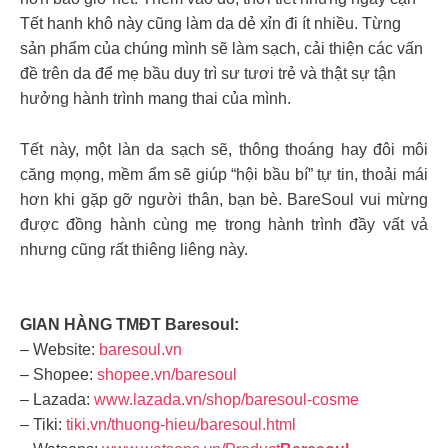
Tết hanh khô này cũng làm da dẻ xỉn đi ít nhiều. Từng
sản phẩm của chúng mình sẽ làm sạch, cải thiện các vấn
đề trên da để mẹ bầu duy trì sư tươi trẻ và thật sự tận
hưởng hành trình mang thai của mình.
Tết này, một làn da sạch sẽ, thông thoáng hay đôi môi
căng mọng, mềm ẩm sẽ giúp “hội bầu bí” tự tin, thoải mái
hơn khi gặp gỡ người thân, bạn bè. BareSoul vui mừng
được đồng hành cùng mẹ trong hành trình đầy vất vả
nhưng cũng rất thiêng liêng này.
GIAN HÀNG TMĐT Baresoul:
– Website:
baresoul.vn
– Shopee:
shopee.vn/baresoul
– Lazada:
www.lazada.vn/shop/baresoul-cosme
– Tiki:
tiki.vn/thuong-hieu/baresoul.html