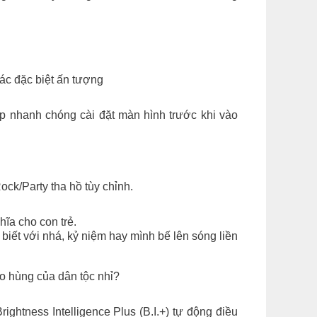
iác đặc biệt ấn tượng
 nhanh chóng cài đặt màn hình trước khi vào
k/Party tha hồ tùy chỉnh.
hĩa cho con trẻ.
ết với nhá, kỷ niệm hay mình bế lên sóng liền
ào hùng của dân tộc nhỉ?
htness Intelligence Plus (B.I.+) tự động điều