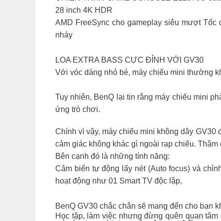
28 inch 4K HDR
AMD FreeSync cho gameplay siêu mượt Tốc độ
nháy
LOA EXTRA BASS CỰC ĐỈNH VỚI GV30
Với vóc dáng nhỏ bé, máy chiếu mini thường k
Tuy nhiên, BenQ lại tin rằng máy chiếu mini phả
ứng trò chơi.
Chính vì vậy, máy chiếu mini không dây GV30 đ
cảm giác không khác gì ngoài rạp chiếu. Thậm 
Bên cạnh đó là những tính năng:
Cảm biến tự động lấy nét (Auto focus) và chỉn
hoạt động như 01 Smart TV độc lập,
BenQ GV30 chắc chắn sẽ mang đến cho bạn khôn
Học tập, làm việc nhưng đừng quên quan tâm 