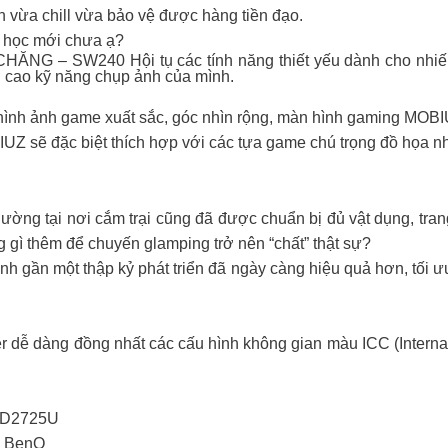
ần vừa chill vừa bảo vệ được hàng tiền đạo.
m học mới chưa ạ?
 – SW240 Hội tụ các tính năng thiết yếu dành cho nhiếp 
cao kỹ năng chụp ảnh của mình.
hình ảnh game xuất sắc, góc nhìn rộng, màn hình gaming MOB
UZ sẽ đặc biệt thích hợp với các tựa game chú trọng đồ họa nh
thường tại nơi cắm trại cũng đã được chuẩn bị đủ vật dụng, tran
 gì thêm để chuyến glamping trở nên “chất” thật sự?
nh gần một thập kỷ phát triển đã ngày càng hiệu quả hơn, tối
 dễ dàng đồng nhất các cấu hình không gian màu ICC (Interna
 PD2725U
 BenQ