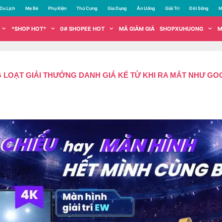
Du Lịch
Mẹ Bé
Phụ Kiện
Thú Cưng
Gia Dụng
Ăn Uống
Giải Trí
Đời Sống
M
*SHOP HOT*
0# SHOPEE HOT
MÃ GIẢM GIÁ
SHOPXUHUONG
M
G LOẠT GIẢI THƯỞNG DANH GIÁ KỂ TỪ KHI RA MẮT NHƯ G