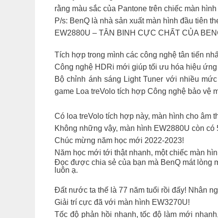
rằng màu sắc của Pantone trên chiếc màn hình 
P/s: BenQ là nhà sản xuất màn hình đầu tiên 
EW2880U – TÂN BINH CỰC CHẤT CỦA BE
Tích hợp trong mình các công nghệ tân tiến nhấ
Công nghệ HDRi mới giúp tối ưu hóa hiệu ứng
Bộ chỉnh ánh sáng Light Tuner với nhiều mứ
game Loa treVolo tích hợp Công nghệ bảo vệ 
Có loa treVolo tích hợp này, màn hình cho âm 
Không những vậy, màn hình EW2880U còn có 5 c
Chúc mừng năm học mới 2022-2023!
Năm học mới tới thật nhanh, một chiếc màn hình
Đọc được chia sẻ của bạn mà BenQ mát lòng mát
luôn ạ.
Đất nước ta thế là 77 năm tuổi rồi đấy! Nhân 
Giải trí cực đã với màn hình EW3270U!
Tốc độ phản hồi nhanh, tốc độ làm mới nhanh, 