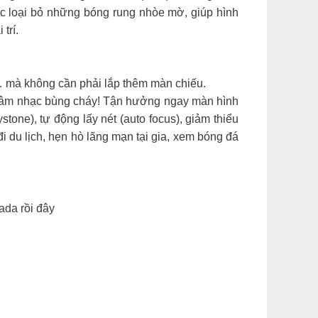
 loại bỏ những bóng rung nhòe mờ, giúp hình
trí.
m… mà không cần phải lắp thêm màn chiếu.
ệc âm nhạc bùng cháy! Tận hưởng ngay màn hình
tone), tự động lấy nét (auto focus), giảm thiểu
đi du lịch, hẹn hò lãng mạn tại gia, xem bóng đá
da rồi đây