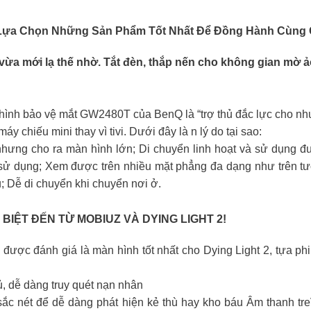
ựa Chọn Những Sản Phẩm Tốt Nhất Để Đồng Hành Cùng 
vừa mới lạ thế nhờ. Tắt đèn, thắp nến cho không gian mờ ảo
hình bảo vệ mắt GW2480T của BenQ là “trợ thủ đắc lực cho nhu
 chiếu mini thay vì tivi. Dưới đây là n lý do tại sao:
, nhưng cho ra màn hình lớn; Di chuyển linh hoạt và sử dụng
 dụng; Xem được trên nhiều mặt phẳng đa dạng như trên tường
hụ; Dễ di chuyển khi chuyển nơi ở.
IỆT ĐẾN TỪ MOBIUZ VÀ DYING LIGHT 2!
 đánh giá là màn hình tốt nhất cho Dying Light 2, tựa phim
 dễ dàng truy quét nạn nhân
, sắc nét để dễ dàng phát hiện kẻ thù hay kho báu Âm thanh