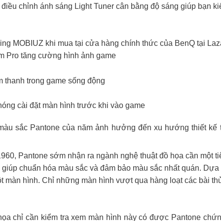
ộ điều chỉnh ánh sáng Light Tuner cân bằng độ sáng giúp bạn 
ng MOBIUZ khi mua tại cửa hàng chính thức của BenQ tại Laza
Pro tăng cường hình ảnh game
m thanh trong game sống động
óng cài đặt màn hình trước khi vào game
i màu sắc Pantone của năm ảnh hưởng đến xu hướng thiết kế
1960, Pantone sớm nhận ra ngành nghệ thuật đồ họa cần một ti
 giúp chuẩn hóa màu sắc và đảm bảo màu sắc nhất quán. Dựa tr
ột màn hình. Chỉ những màn hình vượt qua hàng loạt các bài t
 họa chỉ cần kiểm tra xem màn hình này có được Pantone chứn