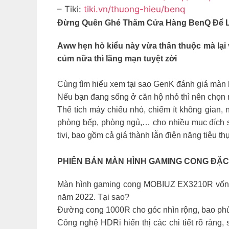
– Tiki:
tiki.vn/thuong-hieu/benq
Đừng Quên Ghé Thăm Cửa Hàng BenQ Để L
Aww hẹn hò kiểu này vừa thân thuộc mà lại 
củm nữa thì lãng mạn tuyệt zời
Cùng tìm hiểu xem tại sao GenK đánh giá màn 
Nếu bạn đang sống ở căn hộ nhỏ thì nên chọn máy
Thể tích máy chiếu nhỏ, chiếm ít không gian
phòng bếp, phòng ngủ,… cho nhiều mục đích sử
tivi, bao gồm cả giá thành lẫn điện năng tiêu t
PHIÊN BẢN MÀN HÌNH GAMING CONG ĐẶC B
Màn hình gaming cong MOBIUZ EX3210R vốn được
năm 2022. Tại sao?
Đường cong 1000R cho góc nhìn rộng, bao phủ,
Công nghệ HDRi hiển thị các chi tiết rõ ràng