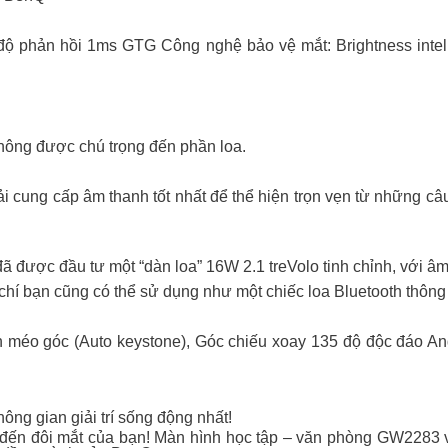
 phản hồi 1ms GTG Công nghệ bảo vệ mắt: Brightness intell
hông được chú trọng đến phần loa.
i cung cấp âm thanh tốt nhất để thể hiện trọn vẹn từ những câu 
ã được đầu tư một “dàn loa” 16W 2.1 treVolo tinh chỉnh, với âm
chí bạn cũng có thể sử dụng như một chiếc loa Bluetooth thông
h méo góc (Auto keystone), Góc chiếu xoay 135 độ độc đáo And
g gian giải trí sống động nhất!
đến đôi mắt của bạn! Màn hình học tập – văn phòng GW2283 