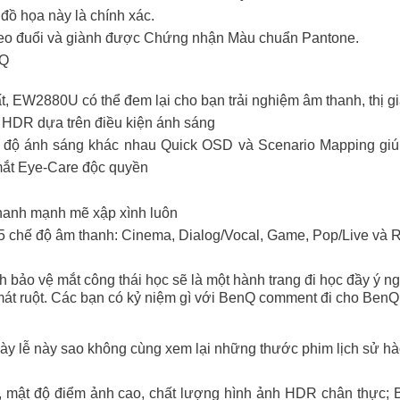
đồ họa này là chính xác.
theo đuổi và giành được Chứng nhận Màu chuẩn Pantone.
NQ
t, EW2880U có thể đem lại cho bạn trải nghiệm âm thanh, thị g
 HDR dựa trên điều kiện ánh sáng
c độ ánh sáng khác nhau Quick OSD và Scenario Mapping giúp
mắt Eye-Care độc quyền
thanh mạnh mẽ xập xình luôn
hế độ âm thanh: Cinema, Dialog/Vocal, Game, Pop/Live và Roc
 bảo vệ mắt công thái học sẽ là một hành trang đi học đầy ý ng
 ruột. Các bạn có kỷ niệm gì với BenQ comment đi cho BenQ bi
ngày lễ này sao không cùng xem lại những thước phim lịch sử h
mật độ điểm ảnh cao, chất lượng hình ảnh HDR chân thực; Brig