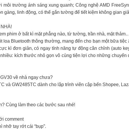
với môi trường ánh sáng xung quanh; Công nghệ AMD FreeSync
gàng, linh động, có thể gắn tường để tiết kiệm không gian giải 
 NHÀ!
xem phim ở bất kì mặt phẳng nào, từ tường, trần nhà, mặt thả
ột loa Bluetooth thông thường, mang đến cho bạn một bữa ti
cực kì đơn giản, có ngay tính năng tự động cân chỉnh (auto keys
ất nhiều: kích thước nhỏ gọn vô cùng tiện lợi cho những chuyến 
n GV30 về nhà ngay chưa?
C và GW2485TC dành cho lập trình viên cập bến Shopee, Laza
n? Cùng làm theo các bước sau nhé!
ưới comment
 nhỡ tay rớt cái “bụp”.