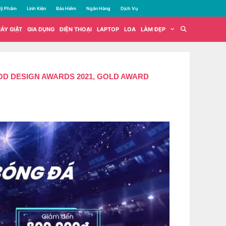
ỹ Phẩm
Linh Kiện
Bảo Hiểm
Ngân Hàng
Dịch Vụ
ÁY GIẶT
GIA DỤNG
ĐIỆN THOẠI
LAPTOP
LOA
LÀM ĐẸP
OOD DESIGN AWARDS 2021, GOLD AWARD