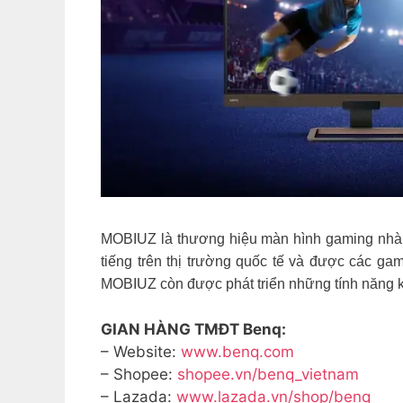
MOBIUZ là thương hiệu màn hình gaming nh
tiếng trên thị trường quốc tế và được các g
MOBIUZ còn được phát triển những tính năng k
GIAN HÀNG TMĐT Benq:
– Website:
www.benq.com
– Shopee:
shopee.vn/benq_vietnam
– Lazada:
www.lazada.vn/shop/benq