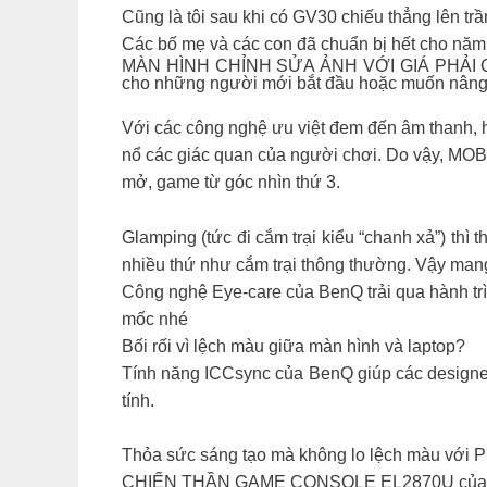
Cũng là tôi sau khi có GV30 chiếu thẳng lên tr
Các bố mẹ và các con đã chuẩn bị hết cho nă
MÀN HÌNH CHỈNH SỬA ẢNH VỚI GIÁ PHẢI CHĂNG
cho những người mới bắt đầu hoặc muốn nâng 
Với các công nghệ ưu việt đem đến âm thanh, 
nổ các giác quan của người chơi. Do vậy, MOBI
mở, game từ góc nhìn thứ 3.
Glamping (tức đi cắm trại kiểu “chanh xả”) thì 
nhiều thứ như cắm trại thông thường. Vậy mang
Công nghệ Eye-care của BenQ trải qua hành trì
mốc nhé
Bối rối vì lệch màu giữa màn hình và laptop?
Tính năng ICCsync của BenQ giúp các designer
tính.
Thỏa sức sáng tạo mà không lo lệch màu với
CHIẾN THẦN GAME CONSOLE EL2870U của