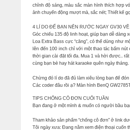
chỉnh độ sáng, màu sắc màn hình thích hợp 
ảnh chuyển động mượt mà, sắc nét; Thiết kế gọn 
4 LÍ DO ĐỂ BẠN NÊN RƯỚC NGAY GV30 VỀ
Góc chiếu 135 độ linh hoạt, giúp bạn dễ dàng 
Loa Extra Bass cực “căng”, có thể dùng như m
lên đến 100 inch chỉ với một thao tác bấm nút 
thời gian cài đặt tối đa. Mua 1 và hời được.. r
cùng bạn bè hay hát karaoke quên ngày tháng.
Chừng đó lí do đã đủ làm xiêu lòng bạn để đó
Các coder đâu rồi ạ? Màn hình BenQ GW2785T
TIPS CHỐNG CÔ ĐƠN CUỐI TUẦN
Bạn đang ở một mình & muốn có người bầu bạ
Tham khảo sản phẩm “chống cô đơn” ở link d
Tôi ngày xưa: Đang nằm xem điện thoại cuốn thì