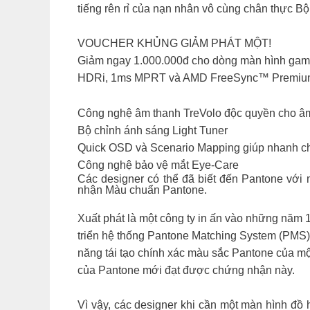
tiếng rên rỉ của nạn nhân vô cùng chân thực B
VOUCHER KHỦNG GIẢM PHÁT MỘT!
Giảm ngay 1.000.000đ cho dòng màn hình gami
HDRi, 1ms MPRT và AMD FreeSync™ Premium 
Công nghệ âm thanh TreVolo độc quyền cho â
Bộ chỉnh ánh sáng Light Tuner
Quick OSD và Scenario Mapping giúp nhanh ch
Công nghệ bảo vệ mắt Eye-Care
Các designer có thể đã biết đến Pantone vớ
nhận Màu chuẩn Pantone.
Xuất phát là một công ty in ấn vào những năm 
triển hệ thống Pantone Matching System (PMS)
năng tái tạo chính xác màu sắc Pantone của m
của Pantone mới đạt được chứng nhận này.
Vì vậy, các designer khi cần một màn hình đồ