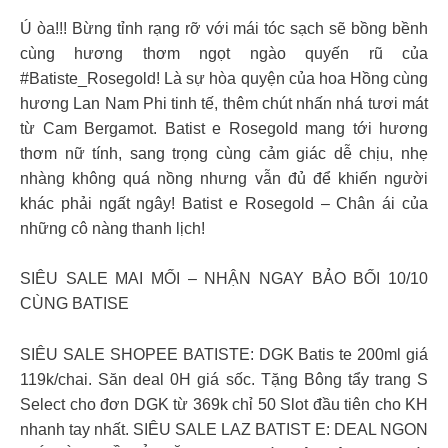
Ú òa!!! Bừng tỉnh rạng rỡ với mái tóc sạch sẽ bồng bềnh
cùng hương thơm ngọt ngào quyến rũ của
#Batiste_Rosegold! Là sự hòa quyện của hoa Hồng cùng
hương Lan Nam Phi tinh tế, thêm chút nhấn nhá tươi mát
từ Cam Bergamot. Batist e Rosegold mang tới hương
thơm nữ tính, sang trọng cùng cảm giác dễ chịu, nhẹ
nhàng không quá nồng nhưng vẫn đủ để khiến người
khác phải ngất ngây! Batist e Rosegold – Chân ái của
những cô nàng thanh lịch!
SIÊU SALE MAI MỐI – NHẬN NGAY BẢO BỐI 10/10
CÙNG BATISE
SIÊU SALE SHOPEE BATISTE: DGK Batis te 200ml giá
119k/chai. Săn deal 0H giá sốc. Tặng Bông tẩy trang S
Select cho đơn DGK từ 369k chỉ 50 Slot đầu tiên cho KH
nhanh tay nhất. SIÊU SALE LAZ BATIST E: DEAL NGON