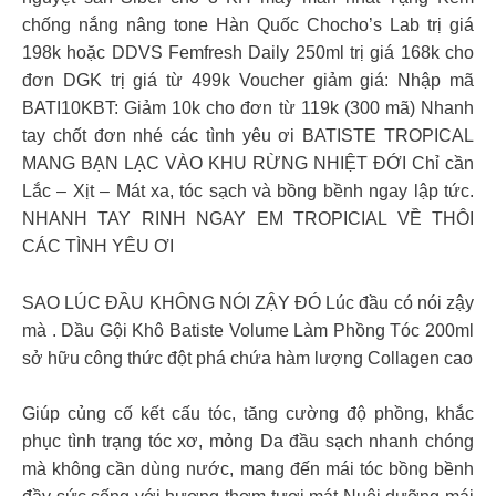
chống nắng nâng tone Hàn Quốc Chocho’s Lab trị giá
198k hoặc DDVS Femfresh Daily 250ml trị giá 168k cho
đơn DGK trị giá từ 499k Voucher giảm giá: Nhập mã
BATI10KBT: Giảm 10k cho đơn từ 119k (300 mã) Nhanh
tay chốt đơn nhé các tình yêu ơi BATISTE TROPICAL
MANG BẠN LẠC VÀO KHU RỪNG NHIỆT ĐỚI Chỉ cần
Lắc – Xịt – Mát xa, tóc sạch và bồng bềnh ngay lập tức.
NHANH TAY RINH NGAY EM TROPICIAL VỀ THÔI
CÁC TÌNH YÊU ƠI
SAO LÚC ĐẦU KHÔNG NÓI ZẬY ĐÓ Lúc đầu có nói zậy
mà . Dầu Gội Khô Batiste Volume Làm Phồng Tóc 200ml
sở hữu công thức đột phá chứa hàm lượng Collagen cao
Giúp củng cố kết cấu tóc, tăng cường độ phồng, khắc
phục tình trạng tóc xơ, mỏng Da đầu sạch nhanh chóng
mà không cần dùng nước, mang đến mái tóc bồng bềnh