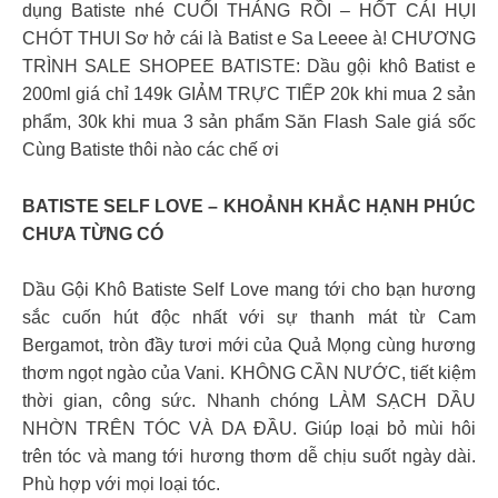
dụng Batiste nhé CUỐI THÁNG RỒI – HỐT CÁI HỤI
CHÓT THUI Sơ hở cái là Batist e Sa Leeee à! CHƯƠNG
TRÌNH SALE SHOPEE BATISTE: Dầu gội khô Batist e
200ml giá chỉ 149k GIẢM TRỰC TIẾP 20k khi mua 2 sản
phẩm, 30k khi mua 3 sản phẩm Săn Flash Sale giá sốc
Cùng Batiste thôi nào các chế ơi
BATISTE SELF LOVE – KHOẢNH KHẮC HẠNH PHÚC
CHƯA TỪNG CÓ
Dầu Gội Khô Batiste Self Love mang tới cho bạn hương
sắc cuốn hút độc nhất với sự thanh mát từ Cam
Bergamot, tròn đầy tươi mới của Quả Mọng cùng hương
thơm ngọt ngào của Vani. KHÔNG CẦN NƯỚC, tiết kiệm
thời gian, công sức. Nhanh chóng LÀM SẠCH DẦU
NHỜN TRÊN TÓC VÀ DA ĐẦU. Giúp loại bỏ mùi hôi
trên tóc và mang tới hương thơm dễ chịu suốt ngày dài.
Phù hợp với mọi loại tóc.