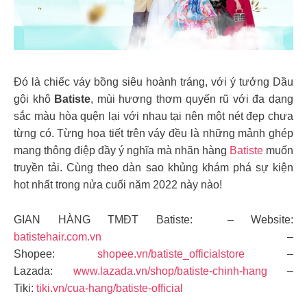
Đó là chiếc váy bồng siêu hoành tráng, với ý tưởng Dầu
gội khô
Batiste
, mùi hương thơm quyến rũ với đa dạng
sắc màu hòa quện lại với nhau tại nên một nét đẹp chưa
từng có. Từng họa tiết trên váy đều là những mảnh ghép
mang thông điệp đầy ý nghĩa mà nhãn hàng
Batiste
muốn
truyền tải. Cùng theo dàn sao khủng khám phá sự kiện
hot nhất trong nửa cuối năm 2022 này nào!
GIAN HÀNG TMĐT Batiste: – Website:
batistehair.com.vn
–
Shopee:
shopee.vn/batiste_officialstore
–
Lazada:
www.lazada.vn/shop/batiste-chinh-hang
–
Tiki:
tiki.vn/cua-hang/batiste-official