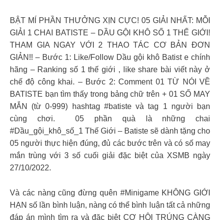
BẬT MÍ PHẦN THƯỞNG XỊN CỰC! 05 GIẢI NHẤT: MỖI
GIẢI 1 CHAI BATISTE – DẦU GỘI KHÔ SỐ 1 THẾ GIỚI!
THAM GIA NGAY VỚI 2 THAO TÁC CƠ BẢN ĐƠN
GIẢN!! – Bước 1: Like/Follow Dầu gội khô Batist e chính
hãng – Ranking số 1 thế giới , like share bài viết này ở
chế độ công khai. – Bước 2: Comment 01 TỪ NÓI VỀ
BATISTE bạn tìm thấy trong bảng chữ trên + 01 SỐ MAY
MẮN (từ 0-999) hashtag #batiste và tag 1 người bạn
cùng chơi. ️ 05 phần quà là những chai
#Dầu_gội_khô_số_1 Thế Giới – Batiste sẽ dành tặng cho
05 người thực hiện đúng, đủ các bước trên và có số may
mắn trùng với 3 số cuối giải đặc biệt của XSMB ngày
27/10/2022.
Và các nàng cũng đừng quên #Minigame KHÔNG GIỚI
HẠN số lần bình luận, nàng có thể bình luận tất cả những
đáp án mình tìm ra và đặc biệt CƠ HỘI TRÚNG CÀNG