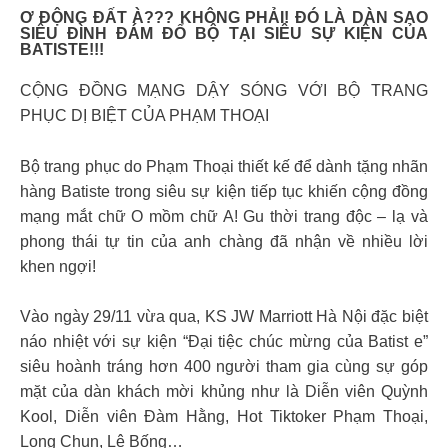
Ơ ĐỘNG ĐẤT À??? KHÔNG PHẢI! ĐÓ LÀ DÀN SAO
SIÊU ĐÌNH ĐÁM ĐỔ BỘ TẠI SIÊU SỰ KIỆN CỦA
BATISTE!!!
CỘNG ĐỒNG MẠNG DẬY SÓNG VỚI BỘ TRANG
PHỤC DỊ BIỆT CỦA PHẠM THOẠI
Bộ trang phục do Phạm Thoại thiết kế để dành tặng nhãn
hàng Batiste trong siêu sự kiện tiếp tục khiến cộng đồng
mạng mắt chữ O mồm chữ A! Gu thời trang độc – lạ và
phong thái tự tin của anh chàng đã nhận về nhiều lời
khen ngợi!
Vào ngày 29/11 vừa qua, KS JW Marriott Hà Nội đặc biệt
náo nhiệt với sự kiện “Đại tiệc chúc mừng của Batist e”
siêu hoành tráng hơn 400 người tham gia cùng sự góp
mặt của dàn khách mời khủng như là Diễn viên Quỳnh
Kool, Diễn viên Đàm Hằng, Hot Tiktoker Phạm Thoại,
Long Chun, Lê Bống…