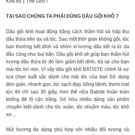
Khô số 1 Thế Giới !
TẠI SAO CHÚNG TA PHẢI DÙNG DẦU GỘI KHÔ ?
Dầu gội khô hoạt động bằng cách thấm hút và hấp thụ
dầu thừa trên da và tóc. Sau một thời gian không gội, tóc
bạn thường bết dính và nhờn vì lượng dầu tiết ra từ da
đầu cũng như bụi bẩn. Dầu gội khô sẽ giúp bạn thấm hút
lượng dầu thừa từ đó làm giảm bết dính, trả lại cho bạn
mái tóc tơi mịn. Vì vậy dầu gội khô BATISTE chính là sự
lựa chọn suất sắc dành cho mái tóc của bạn Sử dụng
đơn giản, nhanh gọn, tóc sạch đẹp, bồng bềnh, thơm mát
tức thì chỉ sau 30 giây, hơn thế nữa Batiste hoàn toàn
không để lộ cặn trắng. Sở hữu nhiều dòng sản phẩm
chuyên biệt dành cho tóc xoăn, tóc nhuộm màu, tóc khô
xơ…
Mùi hương đa dạng phù hợp với nhiều đối tượng và