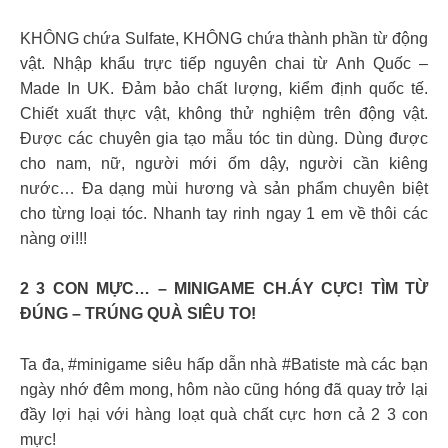
KHÔNG chứa Sulfate, KHÔNG chứa thành phần từ động
vật. Nhập khẩu trực tiếp nguyên chai từ Anh Quốc –
Made In UK. Đảm bảo chất lượng, kiểm định quốc tế.
Chiết xuất thực vật, không thử nghiệm trên động vật.
Được các chuyên gia tạo mẫu tóc tin dùng. Dùng được
cho nam, nữ, người mới ốm dậy, người cần kiêng
nước… Đa dạng mùi hương và sản phẩm chuyên biệt
cho từng loại tóc. Nhanh tay rinh ngay 1 em về thôi các
nàng ơi!!!
2 3 CON MỰC… – MINIGAME CH.ÁY CỰC! TÌM TỪ
ĐÚNG – TRÚNG QUÀ SIÊU TO!
Ta đa, #minigame siêu hấp dẫn nhà #Batiste mà các bạn
ngày nhớ đêm mong, hôm nào cũng hóng đã quay trở lại
đầy lợi hại với hàng loạt quà chất cực hơn cả 2 3 con
mực!