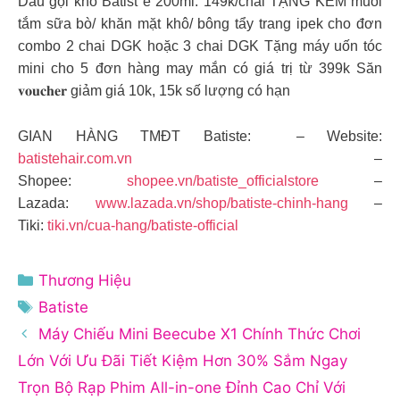
Dầu gội khô Batist e 200ml: 149k/chai TẶNG KÈM muối
tắm sữa bò/ khăn mặt khô/ bông tẩy trang ipek cho đơn
combo 2 chai DGK hoặc 3 chai DGK Tặng máy uốn tóc
mini cho 5 đơn hàng may mắn có giá trị từ 399k Săn
𝐯𝐨𝐮𝐜𝐡𝐞𝐫 giảm giá 10k, 15k số lượng có hạn
GIAN HÀNG TMĐT Batiste: – Website:
batistehair.com.vn
–
Shopee:
shopee.vn/batiste_officialstore
–
Lazada:
www.lazada.vn/shop/batiste-chinh-hang
–
Tiki:
tiki.vn/cua-hang/batiste-official
Danh
Thương Hiệu
mục
Thẻ
Batiste
Máy Chiếu Mini Beecube X1 Chính Thức Chơi
Lớn Với Ưu Đãi Tiết Kiệm Hơn 30% Sắm Ngay
Trọn Bộ Rạp Phim All-in-one Đỉnh Cao Chỉ Với