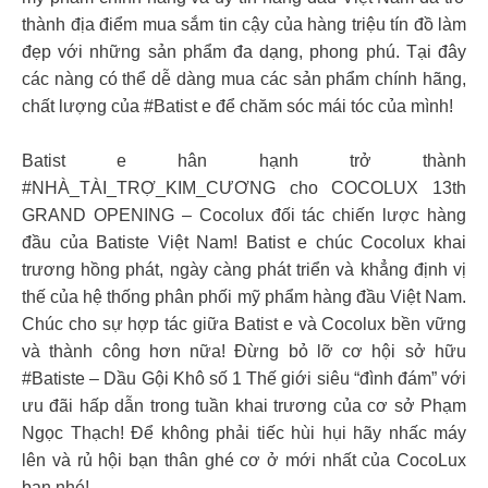
thành địa điểm mua sắm tin cậy của hàng triệu tín đồ làm
đẹp với những sản phẩm đa dạng, phong phú. Tại đây
các nàng có thể dễ dàng mua các sản phẩm chính hãng,
chất lượng của #Batist e để chăm sóc mái tóc của mình!
Batist e hân hạnh trở thành
#NHÀ_TÀI_TRỢ_KIM_CƯƠNG cho COCOLUX 13th
GRAND OPENING – Cocolux đối tác chiến lược hàng
đầu của Batiste Việt Nam! Batist e chúc Cocolux khai
trương hồng phát, ngày càng phát triển và khẳng định vị
thế của hệ thống phân phối mỹ phẩm hàng đầu Việt Nam.
Chúc cho sự hợp tác giữa Batist e và Cocolux bền vững
và thành công hơn nữa! Đừng bỏ lỡ cơ hội sở hữu
#Batiste – Dầu Gội Khô số 1 Thế giới siêu “đình đám” với
ưu đãi hấp dẫn trong tuần khai trương của cơ sở Phạm
Ngọc Thạch! Để không phải tiếc hùi hụi hãy nhấc máy
lên và rủ hội bạn thân ghé cơ ở mới nhất của CocoLux
bạn nhé!