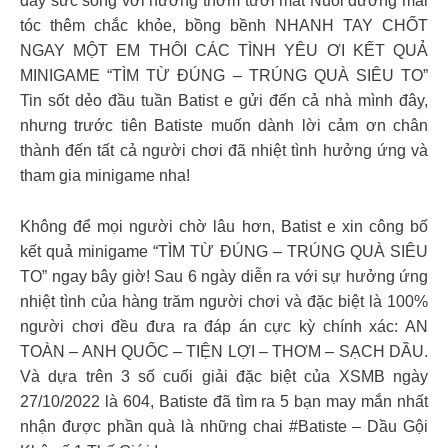
đầy sức sống với hương thơm tươi mát Nuôi dưỡng mái
tóc thêm chắc khỏe, bồng bềnh NHANH TAY CHỐT
NGAY MỘT EM THÔI CÁC TÌNH YÊU ƠI KẾT QUẢ
MINIGAME “TÌM TỪ ĐÚNG – TRÚNG QUÀ SIÊU TO”️
Tin sốt dẻo đầu tuần Batist e gửi đến cả nhà mình đây,
nhưng trước tiên Batiste muốn dành lời cảm ơn chân
thành đến tất cả người chơi đã nhiệt tình hưởng ứng và
tham gia minigame nha!
Không để mọi người chờ lâu hơn, Batist e xin công bố
kết quả minigame “TÌM TỪ ĐÚNG – TRÚNG QUÀ SIÊU
TO”️ ngay bây giờ! Sau 6 ngày diễn ra với sự hưởng ứng
nhiệt tình của hàng trăm người chơi và đặc biệt là 100%
người chơi đều đưa ra đáp án cực kỳ chính xác: AN
TOÀN – ANH QUỐC – TIỆN LỢI – THƠM – SẠCH DẦU.
Và dựa trên 3 số cuối giải đặc biệt của XSMB ngày
27/10/2022 là 604, Batiste đã tìm ra 5 bạn may mắn nhất
nhận được phần quà là những chai #Batiste – Dầu Gội