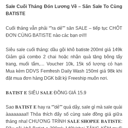
Sale Cuối Tháng Đón Lương Về – Săn Sale To Cùng
BATISTE
Cuối tháng vẫn phải “”ra dẻ”” săn SALE – tiếp tục CHỐT
ĐƠN CÙNG BATISTE nào các bạn ơi!!!
Siêu sale cuối tháng: dầu gội khô batiste 200ml giá 149k
Giảm giá combo 2 chai hoặc nhận quà tặng bông tẩy
trang, muối tắm,… Voucher 10k, 15k số lượng có hạn
Mua kèm DDVS Femfresh Daily Wash 150ml giá 98k khi
đặt mua đơn hàng DGK bất kỳ Freeship muôn nơi.
𝐁𝐀𝐓𝐈𝐒𝐓 𝐄 SIÊU 𝐒𝐀𝐋𝐄 ĐỒNG GIÁ 15.9
Sao 𝐁𝐀𝐓𝐈𝐒𝐓 𝐄 hay ra “”dẻ”” quá dậy, sale gì mà sale quài
àaaaaaaa!! Thỏa thích đẩy số cùng sale đồng giá giữa
tháng nha! CHƯƠNG TRÌNH 𝐒𝐀𝐋𝐄 𝐒𝐇𝐎𝐏𝐄𝐄 𝐁𝐀𝐓𝐈𝐒𝐓𝐄: