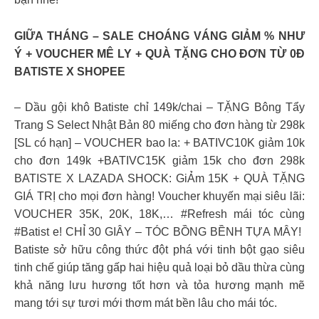
GIỮA THÁNG – SALE CHOÁNG VÁNG GIẢM % NHƯ
Ý + VOUCHER MÊ LY + QUÀ TẶNG CHO ĐƠN TỪ 0Đ
BATISTE X SHOPEE
– Dầu gội khô Batiste chỉ 149k/chai – TẶNG Bông Tẩy
Trang S Select Nhật Bản 80 miếng cho đơn hàng từ 298k
[SL có hạn] – VOUCHER bao la: + BATIVC10K giảm 10k
cho đơn 149k +BATIVC15K giảm 15k cho đơn 298k
BATISTE X LAZADA SHOCK: GiẢm 15K + QUÀ TẶNG
GIÁ TRỊ cho mọi đơn hàng! Voucher khuyến mại siêu lãi:
VOUCHER 35K, 20K, 18K,… #Refresh mái tóc cùng
#Batist e! CHỈ 30 GIÂY – TÓC BỒNG BỀNH TỰA MÂY! ️
Batiste sở hữu công thức đột phá với tinh bột gạo siêu
tinh chế giúp tăng gấp hai hiệu quả loại bỏ dầu thừa cùng
khả năng lưu hương tốt hơn và tỏa hương mạnh mẽ
mang tới sự tươi mới thơm mát bền lâu cho mái tóc.