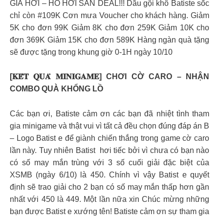
GIÁ HỜI – HỒ HỞI SĂN DEAL!!! Dầu gội khô Batiste sốc
chỉ còn #109K Cơn mưa Voucher cho khách hàng. Giảm
5K cho đơn 99K Giảm 8K cho đơn 259K Giảm 10K cho
đơn 369K Giảm 15K cho đơn 589K Hàng ngàn quà tặng
sẽ được tặng trong khung giờ 0-1H ngày 10/10
[𝐊𝐄̂́𝐓 𝐐𝐔𝐀̉ 𝐌𝐈𝐍𝐈𝐆𝐀𝐌𝐄] CHƠI CỜ CARO – NHẬN
COMBO QUÀ KHỔNG LỒ
Các bạn ơi, Batiste cảm ơn các bạn đã nhiệt tình tham
gia minigame và thật vui vì tất cả đều chọn đúng đáp án B
– Logo Batist e để giành chiến thắng trong game cờ caro
lần này. Tuy nhiên Batist hơi tiếc bởi vì chưa có bạn nào
có số may mắn trùng với 3 số cuối giải đặc biệt của
XSMB (ngày 6/10) là 450. Chính vì vậy Batist e quyết
định sẽ trao giải cho 2 bạn có số may mắn thấp hơn gần
nhất với 450 là 449. Một lần nữa xin Chúc mừng những
bạn được Batist e xướng tên! Batiste cảm ơn sự tham gia