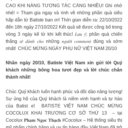
CAO KHI NÀNG TƯƠNG TÁC CÀNG NHIỀU! Ghi nhớ
nhé! = Tham gia ngay và rinh về những phần quà siêu
hấp dẫn từ Batiste bạn ơi! Thời gian diễn ra: 22/10/2022
đến 18h ngày 27/10/2022 Kết quả sẽ được công bố trong
vòng 3 ngày kể từ khi kết thúc! 𝐿𝑢̛𝑢 𝑦́: phần quà chiến
thắng 𝑠𝑒̃ 𝑑𝑎̀𝑛ℎ 𝑐ℎ𝑜 những 𝑛𝑔𝑢̛𝑜̛̀𝑖 𝑐𝑜𝑚𝑚𝑒𝑛𝑡 đúng và sớm
nhất! ️ CHÚC MỪNG NGÀY PHỤ NỮ VIỆT NAM 20/10 ️
Nhân ngày 20/10, Batiste Việt Nam xin gửi tới Quý
khách những bông hoa tươi đẹp và lời chúc chân
thành nhất!
Chúc Quý khách luôn hạnh phúc và dồi dào năng lượng!
Sự ủng hộ của Quý khách là niềm vinh hạnh và tự hào
của Batist e! ️ BATISTE VIỆT NAM CHÚC MỪNG
COCOLUX KHAI TRƯƠNG CƠ SỞ THỨ 13 ️ – tại
Cocolux 𝐏𝐡𝐚̣𝐦 𝐍𝐠𝐨̣𝐜 𝐓𝐡𝐚̣𝐜𝐡 #Cocolux – Hệ thống siêu thị
mỹ phẩm chính hãng và uy tín hàng đầu Việt Nam đã trở