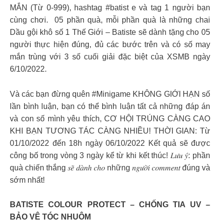
MẮN (Từ 0-999), hashtag #batist e và tag 1 người bạn
cùng chơi. ️ 05 phần quà, mỗi phần quà là những chai
Dầu gội khô số 1 Thế Giới – Batiste sẽ dành tặng cho 05
người thực hiện đúng, đủ các bước trên và có số may
mắn trùng với 3 số cuối giải đặc biệt của XSMB ngày
6/10/2022. ️
Và các bạn đừng quên #Minigame KHÔNG GIỚI HẠN số
lần bình luận, bạn có thể bình luận tất cả những đáp án
và con số mình yêu thích, CƠ HỘI TRÚNG CÀNG CAO
KHI BẠN TƯƠNG TÁC CÀNG NHIỀU! THỜI GIAN: Từ
01/10/2022 đến 18h ngày 06/10/2022 Kết quả sẽ được
công bố trong vòng 3 ngày kể từ khi kết thúc! 𝐿𝑢̛𝑢 𝑦́: phần
quà chiến thắng 𝑠𝑒̃ 𝑑𝑎̀𝑛ℎ 𝑐ℎ𝑜 những 𝑛𝑔𝑢̛𝑜̛̀𝑖 𝑐𝑜𝑚𝑚𝑒𝑛𝑡 đúng và
sớm nhất!
BATISTE COLOUR PROTECT – CHỐNG TIA UV –
BẢO VỆ TÓC NHUỘM