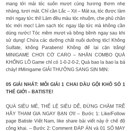
mang tới mái tóc suôn mượt cùng hương thơm nhẹ
nhàng, tươi mát. Chỉ cần Lắc – Xịt – Mát xa, tóc được làm
mới ngay tức thì! Làm đều màu tóc nhuộm, che phủ chân
tóc mới mọc! Làm sạch tóc ngay lập tức mà không cần
dùng nước! Tóc mềm mượt và bồng bềnh ngay sau khi
sử dụng! Chứa các dưỡng chất nuôi dưỡng tóc! Không
Sulfate, không Parabens! Không để lại cặn trắng!
MINIGAME CHƠI CỜ CARO – NHẬN COMBO QUÀ
KHỔNG LỒ Game chỉ có 1-0-2-0-2, Quà bao la bao la bá
cháy! #Minigame GIẢI THƯỞNG SANG SỊN MỊN:
05 GIẢI NHẤT: MỖI GIẢI 1 CHAI DẦU GỘI KHÔ SỐ 1
THẾ GIỚI – BATISTE!
QUÀ SIÊU MÊ, THỂ LỆ SIÊU DỄ, ĐỪNG CHẬM TRỄ
HÃY THAM GIA NGAY BẠN ƠI! – Bước 1: Like/Follow
page Batiste Việt Nam, like share bài viết này ở chế độ
công khai. – Bước 2: Comment ĐÁP ÁN và 01 SỐ MAY