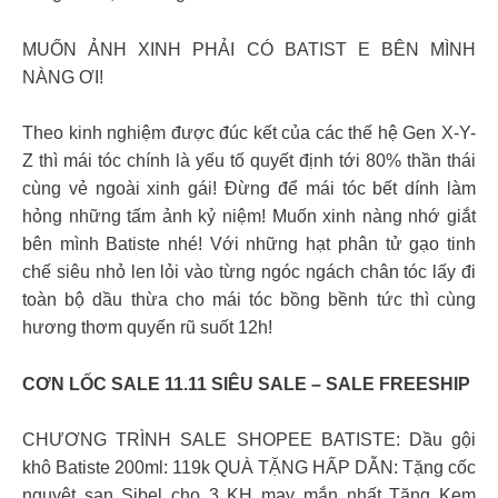
MUỐN ẢNH XINH PHẢI CÓ BATIST E BÊN MÌNH
NÀNG ƠI!
Theo kinh nghiệm được đúc kết của các thế hệ Gen X-Y-
Z thì mái tóc chính là yếu tố quyết định tới 80% thần thái
cùng vẻ ngoài xinh gái! Đừng để mái tóc bết dính làm
hỏng những tấm ảnh kỷ niệm! Muốn xinh nàng nhớ giắt
bên mình Batiste nhé! Với những hạt phân tử gạo tinh
chế siêu nhỏ len lỏi vào từng ngóc ngách chân tóc lấy đi
toàn bộ dầu thừa cho mái tóc bồng bềnh tức thì cùng
hương thơm quyến rũ suốt 12h!
CƠN LỐC SALE 11.11 SIÊU SALE – SALE FREESHIP
CHƯƠNG TRÌNH SALE SHOPEE BATISTE: Dầu gội
khô Batiste 200ml: 119k QUÀ TẶNG HẤP DẪN: Tặng cốc
nguyệt san Sibel cho 3 KH may mắn nhất Tặng Kem