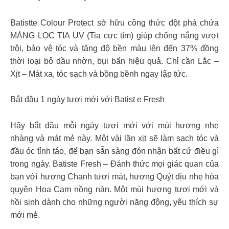
Batistte Colour Protect sở hữu công thức đột phá chứa
MÀNG LỌC TIA UV (Tia cực tím) giúp chống nắng vượt
trội, bảo vệ tóc và tăng độ bền màu lên đến 37% đồng
thời loại bỏ dầu nhờn, bụi bẩn hiệu quả. Chỉ cần Lắc –
Xịt – Mát xa, tóc sạch và bồng bềnh ngay lập tức.
Bắt đầu 1 ngày tươi mới với Batist e Fresh
Hãy bắt đầu mỗi ngày tươi mới với mùi hương nhẹ
nhàng và mát mẻ này. Một vài lần xịt sẽ làm sạch tóc và
đầu óc tỉnh táo, để bạn sẵn sàng đón nhận bất cứ điều gì
trong ngày. Batiste Fresh – Đánh thức mọi giác quan của
bạn với hương Chanh tươi mát, hương Quýt dịu nhẹ hòa
quyện Hoa Cam nồng nàn. Một mùi hương tươi mới và
hồi sinh dành cho những người năng động, yêu thích sự
mới mẻ.