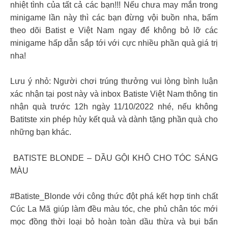
nhiệt tình của tất cả các bạn!!! Nếu chưa may mắn trong
minigame lần này thì các bạn đừng vội buồn nha, bấm
theo dõi Batist e Việt Nam ngay để không bỏ lỡ các
minigame hấp dẫn sắp tới với cực nhiều phần quà giá trị
nha!
Lưu ý nhỏ: Người chơi trúng thưởng vui lòng bình luận
xác nhận tại post này và inbox Batiste Việt Nam thông tin
nhận quà trước 12h ngày 11/10/2022 nhé, nếu không
Batitste xin phép hủy kết quả và dành tặng phần quà cho
những bạn khác.
️ BATISTE BLONDE – DẦU GỘI KHÔ CHO TÓC SÁNG
MÀU
#Batiste_Blonde với công thức đột phá kết hợp tinh chất
Cúc La Mã giúp làm đều màu tóc, che phủ chân tóc mới
mọc đồng thời loại bỏ hoàn toàn dầu thừa và bụi bẩn