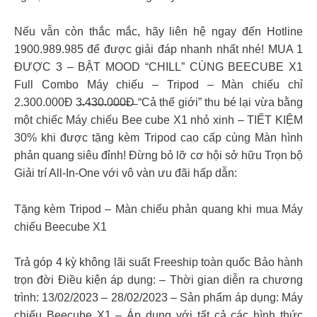
Nếu vẫn còn thắc mắc, hãy liên hệ ngay đến Hotline
1900.989.985 để được giải đáp nhanh nhất nhé! MUA 1
ĐƯỢC 3 – BẬT MOOD “CHILL” CÙNG BEECUBE X1
Full Combo Máy chiếu – Tripod – Màn chiếu chỉ
2.300.000Đ 3̶.4̶3̶0̶.0̶0̶0̶Đ̶ “Cả thế giới” thu bé lại vừa bằng
một chiếc Máy chiếu Bee cube X1 nhỏ xinh – TIẾT KIỆM
30% khi được tặng kèm Tripod cao cấp cùng Màn hình
phản quang siêu đỉnh! Đừng bỏ lỡ cơ hội sở hữu Trọn bộ
Giải trí All-In-One với vô vàn ưu đãi hấp dẫn:
Tặng kèm Tripod – Màn chiếu phản quang khi mua Máy
chiếu Beecube X1
Trả góp 4 kỳ không lãi suất Freeship toàn quốc Bảo hành
trọn đời Điều kiện áp dụng: – Thời gian diễn ra chương
trình: 13/02/2023 – 28/02/2023 – Sản phẩm áp dụng: Máy
chiếu Beecube X1 – Áp dụng với tất cả các hình thức