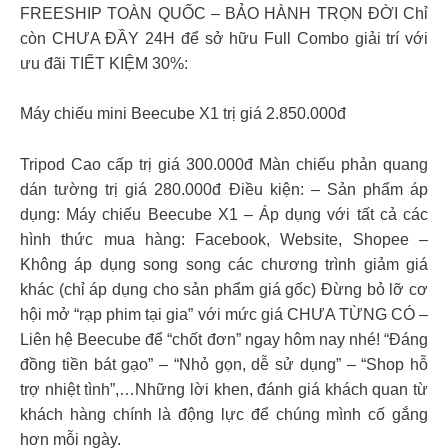
FREESHIP TOÀN QUỐC – BẢO HÀNH TRỌN ĐỜI Chỉ
còn CHƯA ĐẦY 24H để sở hữu Full Combo giải trí với
ưu đãi TIẾT KIỆM 30%:
Máy chiếu mini Beecube X1 trị giá 2.850.000đ
Tripod Cao cấp trị giá 300.000đ Màn chiếu phản quang
dán tường trị giá 280.000đ Điều kiện: – Sản phẩm áp
dụng: Máy chiếu Beecube X1 – Áp dụng với tất cả các
hình thức mua hàng: Facebook, Website, Shopee –
Không áp dụng song song các chương trình giảm giá
khác (chỉ áp dụng cho sản phẩm giá gốc) Đừng bỏ lỡ cơ
hội mở “rạp phim tại gia” với mức giá CHƯA TỪNG CÓ –
Liên hệ Beecube để “chốt đơn” ngay hôm nay nhé! “Đáng
đồng tiền bát gạo” – “Nhỏ gọn, dễ sử dụng” – “Shop hỗ
trợ nhiệt tình”,…Những lời khen, đánh giá khách quan từ
khách hàng chính là động lực để chúng mình cố gắng
hơn mỗi ngày.