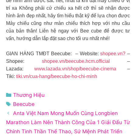
để hình ảnh được sắc nét, nhất là khi đặt máy chiếu ở vị
trí xa Không phải cứ chiếu xa hết cỡ thì sẽ nhận được
hình ảnh đẹp nhất, hãy tìm hiểu thật kỹ để lựa chọn được
Máy chiếu cũng như màn chiếu thích hợp với nhu cầu
của bản thân! Liên hệ ngay với Bee cube để được tư
vấn, hướng dẫn lắp đặt sao cho tối ưu nhất nhé!
GIAN HÀNG TMĐT Beecube: – Website:
shopee.vn?
–
Shopee:
shopee.vn/beecube.hcm.official
–
Lazada:
www.lazada.vn/shop/beecube-cinema
–
Tiki:
tiki.vn/cua-hang/beecube-ho-chi-minh
Danh
Thương Hiệu
mục
Thẻ
Beecube
Anta Việt Nam Mong Muốn Cùng Longbien
Marathon Làm Nên Thành Công Của 1 Giải Đấu Từ
Chính Tinh Thần Thể Thao, Sứ Mệnh Phát Triển