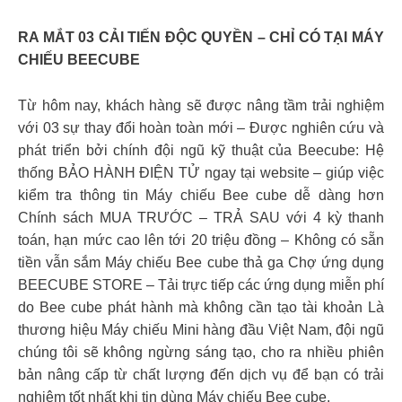
RA MẮT 03 CẢI TIẾN ĐỘC QUYỀN – CHỈ CÓ TẠI MÁY
CHIẾU BEECUBE
Từ hôm nay, khách hàng sẽ được nâng tầm trải nghiệm
với 03 sự thay đổi hoàn toàn mới – Được nghiên cứu và
phát triển bởi chính đội ngũ kỹ thuật của Beecube: Hệ
thống BẢO HÀNH ĐIỆN TỬ ngay tại website – giúp việc
kiểm tra thông tin Máy chiếu Bee cube dễ dàng hơn
Chính sách MUA TRƯỚC – TRẢ SAU với 4 kỳ thanh
toán, hạn mức cao lên tới 20 triệu đồng – Không có sẵn
tiền vẫn sắm Máy chiếu Bee cube thả ga Chợ ứng dụng
BEECUBE STORE – Tải trực tiếp các ứng dụng miễn phí
do Bee cube phát hành mà không cần tạo tài khoản Là
thương hiệu Máy chiếu Mini hàng đầu Việt Nam, đội ngũ
chúng tôi sẽ không ngừng sáng tạo, cho ra nhiều phiên
bản nâng cấp từ chất lượng đến dịch vụ để bạn có trải
nghiệm tốt nhất khi tin dùng Máy chiếu Bee cube.