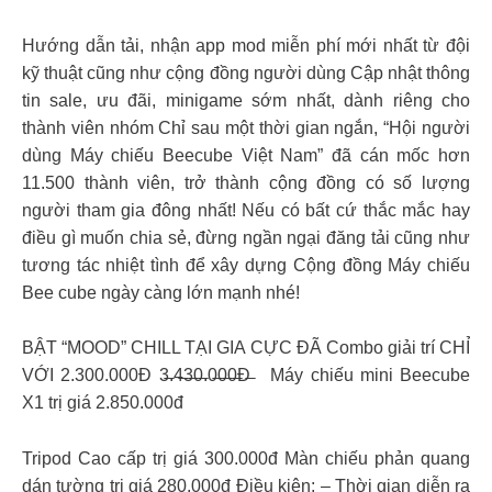
Hướng dẫn tải, nhận app mod miễn phí mới nhất từ đội
kỹ thuật cũng như cộng đồng người dùng Cập nhật thông
tin sale, ưu đãi, minigame sớm nhất, dành riêng cho
thành viên nhóm Chỉ sau một thời gian ngắn, “Hội người
dùng Máy chiếu Beecube Việt Nam” đã cán mốc hơn
11.500 thành viên, trở thành cộng đồng có số lượng
người tham gia đông nhất! Nếu có bất cứ thắc mắc hay
điều gì muốn chia sẻ, đừng ngần ngại đăng tải cũng như
tương tác nhiệt tình để xây dựng Cộng đồng Máy chiếu
Bee cube ngày càng lớn mạnh nhé!
BẬT “MOOD” CHILL TẠI GIA CỰC ĐÃ Combo giải trí CHỈ
VỚI 2.300.000Đ 3̶.4̶3̶0̶.0̶0̶0̶Đ̶ Máy chiếu mini Beecube
X1 trị giá 2.850.000đ
Tripod Cao cấp trị giá 300.000đ Màn chiếu phản quang
dán tường trị giá 280.000đ Điều kiện: – Thời gian diễn ra