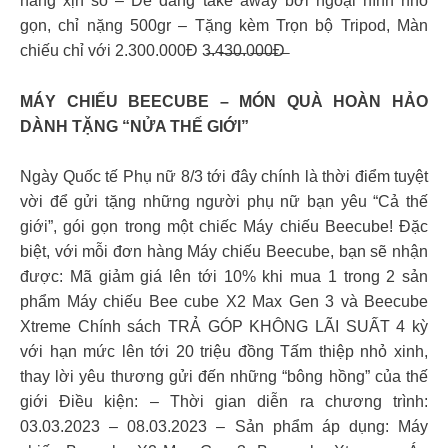
năng xịn sò – Dễ dàng take away bởi ngoại hình nhỏ
gọn, chỉ nặng 500gr – Tặng kèm Trọn bộ Tripod, Màn
chiếu chỉ với 2.300.000Đ 3̶.4̶3̶0̶.0̶0̶0̶Đ̶
MÁY CHIẾU BEECUBE – MÓN QUÀ HOÀN HẢO
DÀNH TẶNG “NỬA THẾ GIỚI”
Ngày Quốc tế Phụ nữ 8/3 tới đây chính là thời điểm tuyệt
vời để gửi tặng những người phụ nữ bạn yêu “Cả thế
giới”, gói gọn trong một chiếc Máy chiếu Beecube! Đặc
biệt, với mỗi đơn hàng Máy chiếu Beecube, bạn sẽ nhận
được: Mã giảm giá lên tới 10% khi mua 1 trong 2 sản
phẩm Máy chiếu Bee cube X2 Max Gen 3 và Beecube
Xtreme Chính sách TRẢ GÓP KHÔNG LÃI SUẤT 4 kỳ
với hạn mức lên tới 20 triệu đồng Tấm thiệp nhỏ xinh,
thay lời yêu thương gửi đến những “bông hồng” của thế
giới Điều kiện: – Thời gian diễn ra chương trình:
03.03.2023 – 08.03.2023 – Sản phẩm áp dụng: Máy