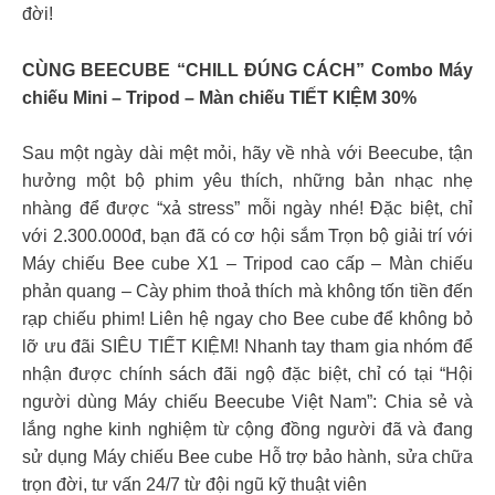
đời!
CÙNG BEECUBE “CHILL ĐÚNG CÁCH” Combo Máy
chiếu Mini – Tripod – Màn chiếu TIẾT KIỆM 30%
Sau một ngày dài mệt mỏi, hãy về nhà với Beecube, tận
hưởng một bộ phim yêu thích, những bản nhạc nhẹ
nhàng để được “xả stress” mỗi ngày nhé! Đặc biệt, chỉ
với 2.300.000đ, bạn đã có cơ hội sắm Trọn bộ giải trí với
Máy chiếu Bee cube X1 – Tripod cao cấp – Màn chiếu
phản quang – Cày phim thoả thích mà không tốn tiền đến
rạp chiếu phim! Liên hệ ngay cho Bee cube để không bỏ
lỡ ưu đãi SIÊU TIẾT KIỆM! Nhanh tay tham gia nhóm để
nhận được chính sách đãi ngộ đặc biệt, chỉ có tại “Hội
người dùng Máy chiếu Beecube Việt Nam”: Chia sẻ và
lắng nghe kinh nghiệm từ cộng đồng người đã và đang
sử dụng Máy chiếu Bee cube Hỗ trợ bảo hành, sửa chữa
trọn đời, tư vấn 24/7 từ đội ngũ kỹ thuật viên