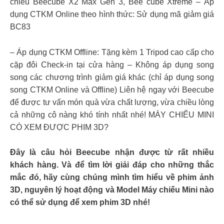
chiếu Beecube X2 Max Gen 3, Bee cube Xtreme – Áp
dụng CTKM Online theo hình thức: Sử dụng mã giảm giá
BC83
– Áp dụng CTKM Offline: Tặng kèm 1 Tripod cao cấp cho
cặp đôi Check-in tại cửa hàng – Không áp dụng song
song các chương trình giảm giá khác (chỉ áp dụng song
song CTKM Online và Offline) Liên hệ ngay với Beecube
để được tư vấn món quà vừa chất lượng, vừa chiều lòng
cả những cô nàng khó tính nhất nhé! MÁY CHIẾU MINI
CÓ XEM ĐƯỢC PHIM 3D?
Đây là câu hỏi Beecube nhận được từ rất nhiều
khách hàng. Và để tìm lời giải đáp cho những thắc
mắc đó, hãy cùng chúng mình tìm hiểu về phim ảnh
3D, nguyên lý hoạt động và Model Máy chiếu Mini nào
có thể sử dụng để xem phim 3D nhé!