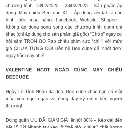
chương trình: 13/02/2023 – 28/02/2023 – Sản phẩm áp
dụng: Máy chiếu Beecube X1 – Áp dụng với tất cả các
hình thức mua hàng: Facebook, Website, Shopee –
Không áp dụng song song các chương trình giảm giá
khác (chỉ áp dụng cho sản phẩm giá gốc) “Chớp” ngay cơ
hội sắm TRỌN BỘ Rạp chiếu phim cực “chill” với mức
giá CHƯA TỪNG CÓ! Liên hệ Bee cube để “chốt đơn”
ngay hôm nay nhé!
VALENTINE NGỌT NGÀO CÙNG MÁY CHIẾU
BEECUBE
Ngày Lễ Tình Nhân đã đến, Bee cube chúc bạn có một
mùa yêu ngọt ngào và đong đầy kỷ niệm bên người
thương!
Đừng quên ƯU ĐÃI GIẢM GIÁ lên tớI 30% – Kéo dài đến
hết 15.02! Nhanh tay kẻo lỡ “thế giới giải trí” chất lượng