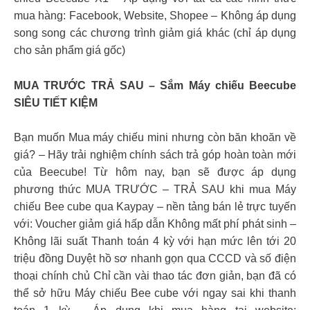
mua hàng: Facebook, Website, Shopee – Không áp dụng
song song các chương trình giảm giá khác (chỉ áp dụng
cho sản phẩm giá gốc)
MUA TRƯỚC TRẢ SAU – Sắm Máy chiếu Beecube
SIÊU TIẾT KIỆM
Bạn muốn Mua máy chiếu mini nhưng còn băn khoăn về
giá? – Hãy trải nghiệm chính sách trả góp hoàn toàn mới
của Beecube! Từ hôm nay, bạn sẽ được áp dụng
phương thức MUA TRƯỚC – TRẢ SAU khi mua Máy
chiếu Bee cube qua Kaypay – nền tảng bán lẻ trực tuyến
với: Voucher giảm giá hấp dẫn Không mất phí phát sinh –
Không lãi suất Thanh toán 4 kỳ với hạn mức lên tới 20
triệu đồng Duyệt hồ sơ nhanh gọn qua CCCD và số điện
thoại chính chủ Chỉ cần vài thao tác đơn giản, bạn đã có
thể sở hữu Máy chiếu Bee cube với ngay sai khi thanh