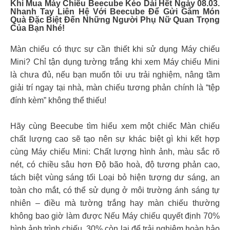
Khi Mua Máy Chiếu Beecube Kéo Dài Hết Ngày 08.03.
Nhanh Tay Liên Hệ Với Beecube Để Gửi Gắm Món
Quà Đặc Biệt Đến Những Người Phụ Nữ Quan Trọng
Của Bạn Nhé!
Màn chiếu có thực sự cần thiết khi sử dụng Máy chiếu
Mini? Chỉ tận dụng tường trắng khi xem Máy chiếu Mini
là chưa đủ, nếu bạn muốn tôi ưu trải nghiệm, nâng tầm
giải trí ngay tại nhà, màn chiếu tương phản chính là “tệp
đính kèm” không thể thiếu!
Hãy cùng Beecube tìm hiểu xem một chiếc Màn chiếu
chất lượng cao sẽ tạo nên sự khác biệt gì khi kết hợp
cùng Máy chiếu Mini: Chất lượng hình ảnh, màu sắc rõ
nét, có chiều sâu hơn Độ bão hoà, độ tương phản cao,
tách biệt vùng sáng tối Loại bỏ hiện tượng dư sáng, an
toàn cho mắt, có thể sử dụng ở môi trường ánh sáng tự
nhiên – điều mà tường trắng hay màn chiếu thường
không bao giờ làm được Nếu Máy chiếu quyết định 70%
hình ảnh trình chiếu, 30% còn lại để trải nghiệm hoàn hảo