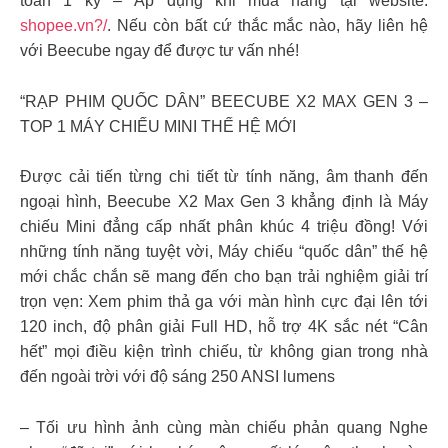
toán 1 kỳ – Áp dụng khi mua hàng tại website:
shopee.vn?/
. Nếu còn bất cứ thắc mắc nào, hãy liên hệ
với Beecube ngay để được tư vấn nhé!
“RẠP PHIM QUỐC DÂN” BEECUBE X2 MAX GEN 3 –
TOP 1 MÁY CHIẾU MINI THẾ HỆ MỚI
Được cải tiến từng chi tiết từ tính năng, âm thanh đến
ngoại hình, Beecube X2 Max Gen 3 khẳng định là Máy
chiếu Mini đẳng cấp nhất phân khúc 4 triệu đồng! Với
những tính năng tuyệt vời, Máy chiếu “quốc dân” thế hệ
mới chắc chắn sẽ mang đến cho bạn trải nghiệm giải trí
trọn vẹn: Xem phim thả ga với màn hình cực đại lên tới
120 inch, độ phân giải Full HD, hỗ trợ 4K sắc nét “Cân
hết” mọi điều kiện trình chiếu, từ không gian trong nhà
đến ngoài trời với độ sáng 250 ANSI lumens
– Tối ưu hình ảnh cùng màn chiếu phản quang Nghe