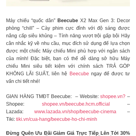
Máy chiếu “quốc dân”
Beecube
X2 Max Gen 3: Decor
phòng “chill” – Cày phim cực đỉnh với độ sáng được
nâng cấp siêu khủng – Tính năng vượt trội gấp bội Hãy
cân nhắc kỹ về nhu cầu, mục đích sử dụng để lựa chọn
được một chiếc Máy chiếu Mini phù hợp với ngân sách
của mình! Đặc biệt, bạn có thể dễ dàng sở hữu Máy
chiếu Mini siêu tiết kiệm với chính sách TRẢ GÓP
KHÔNG LÃI SUẤT, liên hệ
Beecube
ngay để được tư
vấn chi tiết nhé!
GIAN HÀNG TMĐT Beecube: – Website:
shopee.vn?
–
Shopee:
shopee.vn/beecube.hcm.official
–
Lazada:
www.lazada.vn/shop/beecube-cinema
–
Tiki:
tiki.vn/cua-hang/beecube-ho-chi-minh
Đừng Quên Ưu Đãi Giảm Giá Trực Tiếp Lên Tới 30%