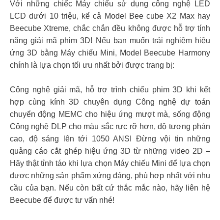
Với những chiếc Máy chiếu sử dụng công nghệ LED
LCD dưới 10 triệu, kể cả Model Bee cube X2 Max hay
Beecube Xtreme, chắc chắn đều không được hỗ trợ tính
năng giải mã phim 3D! Nếu bạn muốn trải nghiệm hiệu
ứng 3D bằng Máy chiếu Mini, Model Beecube Harmony
chính là lựa chọn tối ưu nhất bởi được trang bị:
Công nghệ giải mã, hỗ trợ trình chiếu phim 3D khi kết
hợp cùng kính 3D chuyên dụng Công nghệ dự toán
chuyển động MEMC cho hiệu ứng mượt mà, sống động
Công nghệ DLP cho màu sắc rực rỡ hơn, độ tương phản
cao, độ sáng lên tới 1050 ANSI Đừng vội tin những
quảng cáo cắt ghép hiệu ứng 3D từ những video 2D –
Hãy thật tỉnh táo khi lựa chọn Máy chiếu Mini để lựa chọn
được những sản phẩm xứng đáng, phù hợp nhất với nhu
cầu của bạn. Nếu còn bất cứ thắc mắc nào, hãy liên hệ
Beecube để được tư vấn nhé!