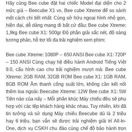
Hãy cùng Bee cube đặt hai chiếc Model đại diện cho 2
mức giá – Beecube X1 vs. Bee cube Xtreme để so sánh
một cách chi tiết nhất: Cùng sở hữu ngoại hình nhỏ gọn,
hiện đại, dễ dàng mang đi bất cứ đâu: Bee cube Xtreme:
1,9kg Bee cube X1: 500gr Độ phân giải sắc nét, độ sáng
tương phản, hỗ trợ tối đa trải nghiệm xem phim:
Bee cube Xtreme: 1080P – 650 ANSI Bee cube X1: 720P
– 150 ANSI Cùng chạy hệ điều hành Android Tiếng Việt
9.0, cấu hình cao cho trải nghiệm mượt mà: Bee cube
Xtreme: 2GB RAM, 32GB ROM Bee cube X1: 1GB RAM,
8GB ROM Âm thanh công suất lớn, không cần kết nối
thêm loa ngoài: Beecube Xtreme: 12W Bee cube X1: 5W
Tiền nào của nấy – Mỗi phân khúc Máy chiếu đều sẽ phụ
hợp với các tệp khách hàng khác nhau. Tuy nhiên, khi đã
tin tưởng và sử dụng Máy chiếu Beecube dù là 2 triệu
hay 6 triệu, bạn vẫn sẽ được trải nghiệm giải trí All-In-
One, dịch vụ CSKH chu đáo cùng chế độ bảo hành trọn