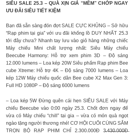
SIÊU SALE 25.3 – QUÀ XỊN GIÁ “MỀM” CHỚP NGAY
ƯU ĐÃI SIÊU TIẾT KIỆM
Bạn đã sẵn sàng đón đợt SALE CỰC KHỦNG – Sở hữu
“Rạp phim tại gia” với ưu đãi khổng lồ DUY NHẤT 25.3
tới đây chưa? Nhanh tay lưu vào giỏ hàng những chiếc
Máy chiếu Mini chất lượng nhất: Siêu Máy chiếu
Beecube Harmony: Hỗ trợ xem phim 3D – Độ sáng
12.000 lumens – Loa kép 20W Siêu phẩm Rạp phim Bee
cube Xtreme: Hỗ trợ 4K – Độ sáng 7000 lumens – Loa
kép 12W Máy chiếu quốc dân Bee cube X2 Max Gen 3:
Full HD 1080P – Độ sáng 6000 lumens
– Loa kép 5W Đừng quên cái hẹn SIÊU SALE với Máy
chiếu Beecube vào 0:00 ngày 25.3. Chốt đơn ngay để
vừa có Máy chiếu “chill” tại gia – vừa có món quà ngọt
ngào tặng người thương nhé! CƠ HỘI CUỐI CÙNG SẮM
TRỌN BỘ RẠP PHIM CHỈ 2.300.000Đ 3̶.4̶3̶0̶.0̶0̶0̶Đ̶