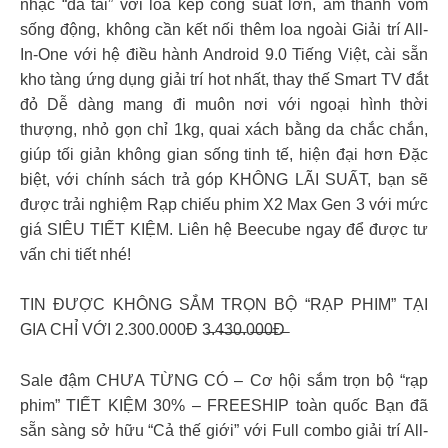
nhạc “đã tai” với loa kép công suất lớn, âm thanh vòm
sống động, không cần kết nối thêm loa ngoài Giải trí All-
In-One với hệ điều hành Android 9.0 Tiếng Việt, cài sẵn
kho tàng ứng dụng giải trí hot nhất, thay thế Smart TV đắt
đỏ Dễ dàng mang đi muôn nơi với ngoại hình thời
thượng, nhỏ gọn chỉ 1kg, quai xách bằng da chắc chắn,
giúp tối giản không gian sống tinh tế, hiện đại hơn Đặc
biệt, với chính sách trả góp KHÔNG LÃI SUẤT, bạn sẽ
được trải nghiệm Rạp chiếu phim X2 Max Gen 3 với mức
giá SIÊU TIẾT KIỆM. Liên hệ Beecube ngay để được tư
vấn chi tiết nhé!
TIN ĐƯỢC KHÔNG SẮM TRỌN BỘ “RẠP PHIM” TẠI
GIA CHỈ VỚI 2.300.000Đ 3̶.4̶3̶0̶.0̶0̶0̶Đ̶
Sale đậm CHƯA TỪNG CÓ – Cơ hội sắm trọn bộ “rạp
phim” TIẾT KIỆM 30% – FREESHIP toàn quốc Bạn đã
sẵn sàng sở hữu “Cả thế giới” với Full combo giải trí All-