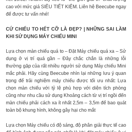
cao với mức giá SIÊU TIẾT KIỆM. Liên hệ Beecube ngay
để được tư vấn nhé!
CỨ CHIẾU TO HẾT CỠ LÀ ĐẸP? | NHỮNG SAI LẦM
KHI SỬ DỤNG MÁY CHIẾU MINI
Lựa chọn màn chiếu quá to – Đặt Máy chiếu quá xa – Sử
dụng ở vị trí quá gần – Đây chắc chắn là những lỗi
thường gặp của rất nhiều người sử dụng Máy chiếu Mini
mắc phải. Hãy cùng Beecube nhìn lại những lưu ý quan
trọng để trải nghiệm máy chiếu được tối ưu nhất: Lựa
chọn màn chiếu với tỷ lệ phù hợp với diện tích phòng
cũng như nhu cầu sử dụng Khoảng cách từ vị trí ngồi đến
màn chiếu phải cách xa ít nhất 2,5m – 3,5m để bao quát
toàn bộ khung hình, không gây hại cho mắt
Lựa chọn Máy chiếu có độ sáng, độ phân giải thực tế cao