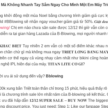
 Mà Không Nhanh Tay Sắm Ngay Cho Mình Một Em Máy Tri
B-Blowing khởi động một mùa Noel bằng chương trình giảm giá cực 
wing sẽ nhận ngay voucher giảm giá từ 50%. 𝑮𝒊𝒂̣̂𝒕 𝒅𝒆𝒂𝒍 𝒈𝒊
owing/
Chị em nào chưa săn sale được 12/12 thì giờ vẫn còn cơ
á diễn ra tại gian hàng Lazada của B-Blowing, mọi người nhanh
𝐂𝐎́ 𝐆𝐈̀ 𝐊𝐇𝐀́𝐂 𝐁𝐈𝐄̣̂𝐓 Tuy nhiên 2 em vẫn có một số điểm khá
ừ gì mà không mua ngay 𝐓𝐑𝐈𝐄̣̂𝐓 𝐋𝐎̂𝐍𝐆 𝐁𝐀̆̀𝐍𝐆 𝐌𝐀́𝐘 𝐓𝐈𝐓
rên cơ thể ngay cả vùng nhạy cảm nhất như bikini cũng hoàn 
IPL hiện đại của máy. 𝐓𝐈𝐓𝐀𝐍 𝐋𝐈𝐓𝐄 𝐂𝐎́ 𝐆𝐈̀?
gười ưu ái sử dụng đến vậy?
Bblowing
ng bắn Triệt toàn thân chỉ trong 15 phút, hiệu quả thấy rõ trong 6-8 tu
a thôi là chương trình sale lớn nhất năm của B-blowing sẽ kết th
ãi hấp dẫn 𝟏𝟐/𝟏𝟐 𝐒𝐔𝐏𝐄𝐑 𝐒𝐀𝐋𝐄 – 𝐁𝐔𝐘 𝐍𝐎𝐖 The bigge
ing discount price. You just need: Step 1: Like our fanpage St