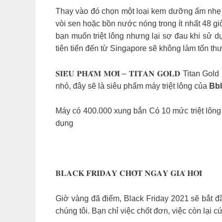
Thay vào đó chọn một loại kem dưỡng ẩm nhẹ 
vòi sen hoặc bồn nước nóng trong ít nhất 48 giờ. Nư
bạn muốn triệt lông nhưng lại sợ đau khi sử d
tiên tiến đến từ Singapore sẽ không làm tổn th
𝐒𝐈𝐄̂𝐔 𝐏𝐇𝐀̂̉𝐌 𝐌𝐎̛́𝐈 – 𝐓𝐈𝐓𝐀𝐍 𝐆𝐎𝐋
nhỏ, đây sẽ là siêu phẩm máy triệt lông của
Bb
Máy có 400.000 xung bắn Có 10 mức triệt lông 
dụng
𝐁𝐋𝐀𝐂𝐊 𝐅𝐑𝐈𝐃𝐀𝐘 𝐂𝐇𝐎̂́𝐓 𝐍𝐆𝐀𝐘 𝐆𝐈𝐀́ 𝐇𝐎̛̀𝐈
Giờ vàng đã điểm, Black Friday 2021 sẽ bắt đầ
chúng tôi. Bạn chỉ việc chốt đơn, việc còn lại c