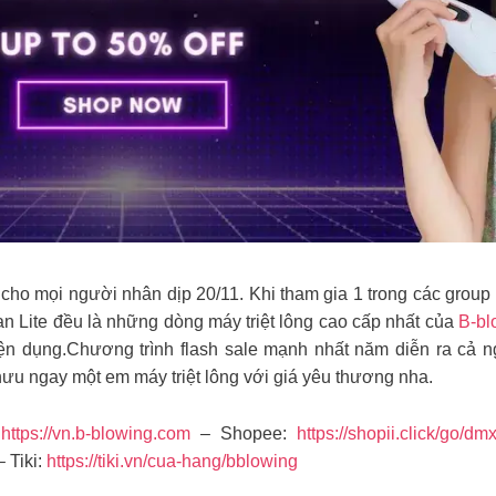
cho mọi người nhân dịp 20/11. Khi tham gia 1 trong các group
n Lite đều là những dòng máy triệt lông cao cấp nhất của
B-bl
iện dụng.Chương trình flash sale mạnh nhất năm diễn ra cả n
ưu ngay một em máy triệt lông với giá yêu thương nha.
:
https://vn.b-blowing.com
– Shopee:
https://shopii.click/go/d
 Tiki:
https://tiki.vn/cua-hang/bblowing