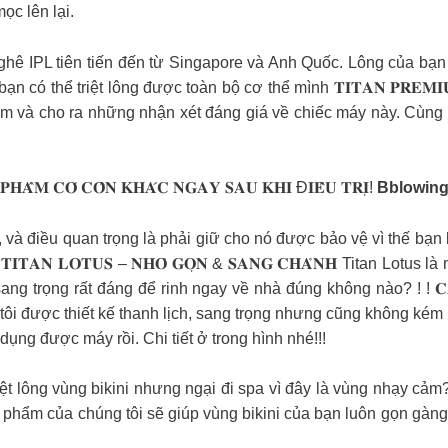
ọc lên lại.
g công nghê IPL tiên tiến đến từ Singapore và Anh Quốc. Lông của b
có thể triệt lông được toàn bộ cơ thể mình 𝐓𝐈𝐓𝐀𝐍 𝐏𝐑𝐄𝐌𝐈𝐔𝐌 
um và cho ra những nhận xét đáng giá về chiếc máy này. Cùng 
 𝐏𝐇𝐀̂̉𝐌 𝐂𝐎́ 𝐂𝐎̂̀𝐍 𝐊𝐇𝐀́𝐂 𝐍𝐆𝐀𝐘 𝐒𝐀𝐔 𝐊𝐇𝐈 Đ𝐈𝐄̂̀𝐔 𝐓𝐑𝐈̣!
Bblowin
rị, và điều quan trọng là phải giữ cho nó được bảo vệ vì thế 
𝐈𝐓𝐀𝐍 𝐋𝐎𝐓𝐔𝐒 – 𝐍𝐇𝐎̉ 𝐆𝐎̣𝐍 & 𝐒𝐀𝐍𝐆 𝐂𝐇𝐀̉𝐍𝐇 Titan Lo
rọng rất đáng để rinh ngay về nhà đúng không nào? ! ! 𝐂𝐀́𝐂𝐇 𝐒𝐔̛̉
 chúng tôi được thiết kế thanh lịch, sang trọng nhưng cũng không 
ụng được máy rồi. Chi tiết ở trong hình nhé!!!
n muốn triệt lông vùng bikini nhưng ngại đi spa vì đây là vùng nhạy
 Sản phẩm của chúng tôi sẽ giúp vùng bikini của bạn luôn gọn g