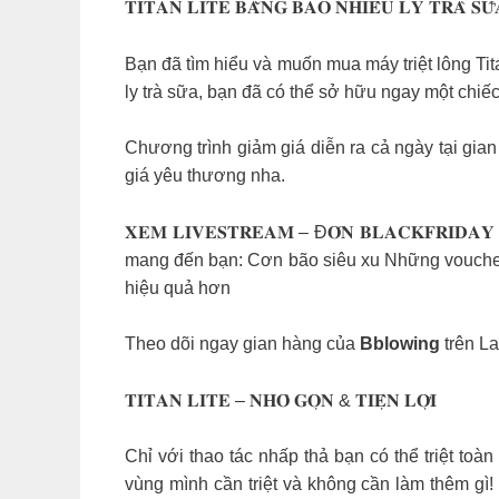
𝐓𝐈𝐓𝐀𝐍 𝐋𝐈𝐓𝐄 𝐁𝐀̆̀𝐍𝐆 𝐁𝐀𝐎 𝐍𝐇𝐈𝐄̂𝐔 𝐋𝐘 𝐓𝐑𝐀̀ 𝐒𝐔
Bạn đã tìm hiểu và muốn mua máy triệt lông Ti
ly trà sữa, bạn đã có thể sở hữu ngay một chiế
Chương trình giảm giá diễn ra cả ngày tại gia
giá yêu thương nha.
𝐗𝐄𝐌 𝐋𝐈𝐕𝐄𝐒𝐓𝐑𝐄𝐀𝐌 – Đ𝐎́𝐍 𝐁𝐋𝐀𝐂𝐊𝐅𝐑
mang đến bạn: Cơn bão siêu xu Những vouchers 
hiệu quả hơn
Theo dõi ngay gian hàng của
Bblowing
trên L
𝐓𝐈𝐓𝐀𝐍 𝐋𝐈𝐓𝐄 – 𝐍𝐇𝐎̉ 𝐆𝐎̣𝐍 & 𝐓𝐈𝐄̣̂𝐍 𝐋𝐎̛̣𝐈
Chỉ với thao tác nhấp thả bạn có thể triệt to
vùng mình cần triệt và không cần làm thêm gì! 