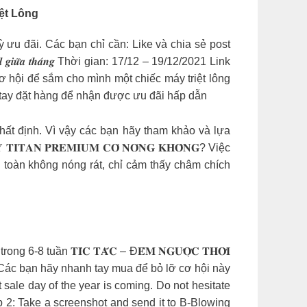
ệt Lông
kỳ ưu đãi. Các bạn chỉ cần: Like và chia sẻ post
̛̃𝒂 𝒕𝒉𝒂́𝒏𝒈 Thời gian: 17/12 – 19/12/2021 Link
 hội để sắm cho mình một chiếc máy triệt lông
 tay đặt hàng để nhận được ưu đãi hấp dẫn
c nhau nhất định. Vì vậy các bạn hãy tham khảo và lựa
𝐀𝐍 𝐏𝐑𝐄𝐌𝐈𝐔𝐌 𝐂𝐎́ 𝐍𝐎́𝐍𝐆 𝐊𝐇𝐎̂𝐍𝐆? Việc
toàn không nóng rát, chỉ cảm thấy châm chích
ần 𝐓𝐈́𝐂 𝐓𝐀̆́𝐂 – Đ𝐄̂́𝐌 𝐍𝐆𝐔̛𝐎̛̣𝐂 𝐓𝐇𝐎̛̀𝐈
úc. Các bạn hãy nhanh tay mua để bỏ lỡ cơ hội này
st sale day of the year is coming. Do not hesitate
ep 2: Take a screenshot and send it to B-Blowing