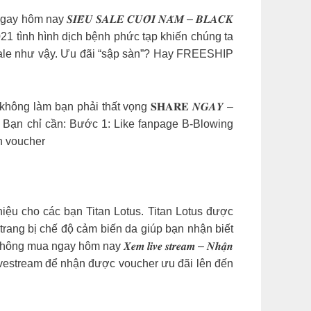
𝑺𝑰𝑬̂𝑼 𝑺𝑨𝑳𝑬 𝑪𝑼𝑶̂́𝑰 𝑵𝑨̆𝑴 – 𝑩𝑳𝑨𝑪𝑲
021 tình hình dịch bệnh phức tạp khiến chúng ta
u sale như vậy. Ưu đãi “sập sàn”? Hay FREESHIP
g làm bạn phải thất vọng 𝐒𝐇𝐀𝐑𝐄 𝑵𝑮𝑨𝒀 –
ười. Bạn chỉ cần: Bước 1: Like fanpage B-Blowing
n voucher
iệu cho các bạn Titan Lotus. Titan Lotus được
rang bị chế độ cảm biến da giúp bạn nhận biết
ay hôm nay 𝑿𝒆𝒎 𝒍𝒊𝒗𝒆 𝒔𝒕𝒓𝒆𝒂𝒎 – 𝑵𝒉𝒂̣̂𝒏
 coi Livestream để nhận được voucher ưu đãi lên đến