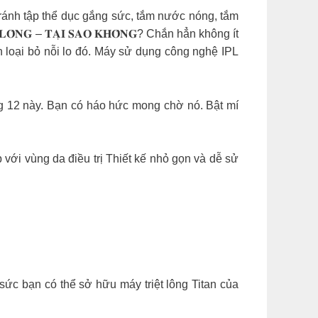
ánh tập thể dục gắng sức, tắm nước nóng, tắm
𝐍𝐆 – 𝐓𝐀̣𝐈 𝐒𝐀𝐎 𝐊𝐇𝐎̂𝐍𝐆? Chắn hẳn không ít
 loại bỏ nỗi lo đó. Máy sử dụng công nghệ IPL
o tháng 12 này. Bạn có háo hức mong chờ nó. Bật mí
với vùng da điều trị Thiết kế nhỏ gọn và dễ sử
sức bạn có thể sở hữu máy triệt lông Titan của