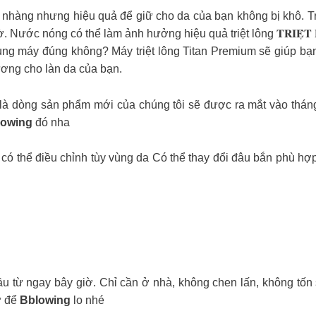
nhàng nhưng hiệu quả để giữ cho da của bạn không bị khô. Tr
ớc nóng có thể làm ảnh hưởng hiệu quả triệt lông 𝐓𝐑𝐈𝐄̣̂𝐓 𝐋𝐎̂
ụng máy đúng không? Máy triệt lông Titan Premium sẽ giúp bạn
ương cho làn da của bạn.
𝐃 Titan Gold là dòng sản phẩm mới của chúng tôi sẽ được ra mắt và
lowing
đó nha
có thể điều chỉnh tùy vùng da Có thể thay đổi đâu bắn phù hợp 
u từ ngay bây giờ. Chỉ cần ở nhà, không chen lấn, không tốn 
ứ để
Bblowing
lo nhé