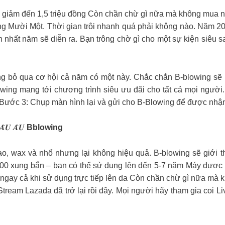
 đến 1,5 triệu đồng Còn chần chừ gì nữa mà không mua ngay hôm nay 
tháng Mười Một. Thời gian trôi nhanh quá phải không nào. Năm 2
ớn nhất năm sẽ diễn ra. Bạn trông chờ gì cho một sự kiện siê
 bỏ qua cơ hội cả năm có một này. Chắc chắn B-blowing sẽ khôn
y, B-Blowing mang tới chương trình siêu ưu đãi cho tất cả mọi ng
i Bước 3: Chụp màn hình lại và gửi cho B-Blowing để được nhậ
𝑨̂𝑼 𝑨̂𝑼
Bblowing
o, wax và nhổ nhưng lại không hiệu quả. B-blowing sẽ giới th
000 xung bắn – bạn có thể sử dụng lên đến 5-7 năm Máy được t
 cả khi sử dụng trực tiếp lên da Còn chần chừ gì nữa mà không mua ng
 bóng, Live Stream Lazada đã trở lại rồi đây. Mọi người hãy tham gia