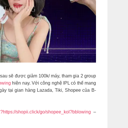
 sau sẽ được giảm 100k/ máy, tham gia 2 group
owing
hiện nay. Với công nghệ IPL có thể mang
gày tại gian hàng Lazada, Tiki, Shopee của B-
mx?https://shopii.click/go/shopee_kol?bblowing
–