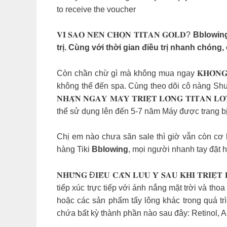
to receive the voucher
𝐕𝐈̀ 𝐒𝐀𝐎 𝐍𝐄̂𝐍 𝐂𝐇𝐎̣𝐍 𝐓𝐈𝐓𝐀𝐍 𝐆𝐎𝐋𝐃?
Bblowing
trị. Cùng với thời gian điều trị nhanh chóng,
Còn chần chừ gì mà không mua ngay 𝐊𝐇𝐎̂𝐍𝐆 𝐓𝐇
không thể đến spa. Cùng theo dõi cô nàng Shue
𝐍𝐇𝐀̣̂𝐍 𝐍𝐆𝐀𝐘 𝐌𝐀́𝐘 𝐓𝐑𝐈𝐄̣̂𝐓 𝐋𝐎̂𝐍𝐆 𝐓
thể sử dụng lên đến 5-7 năm Máy được trang bị 
Chị em nào chưa săn sale thì giờ vẫn còn cơ h
hàng Tiki
Bblowing
, mọi người nhanh tay đặt
𝐍𝐇𝐔̛̃𝐍𝐆 Đ𝐈𝐄̂̀𝐔 𝐂𝐀̂̀𝐍 𝐋𝐔̛𝐔 𝐘́ 𝐒𝐀𝐔 𝐊
tiếp xúc trực tiếp với ánh nắng mặt trời và t
hoặc các sản phẩm tẩy lông khác trong quá tr
chứa bất kỳ thành phần nào sau đây: Retinol,