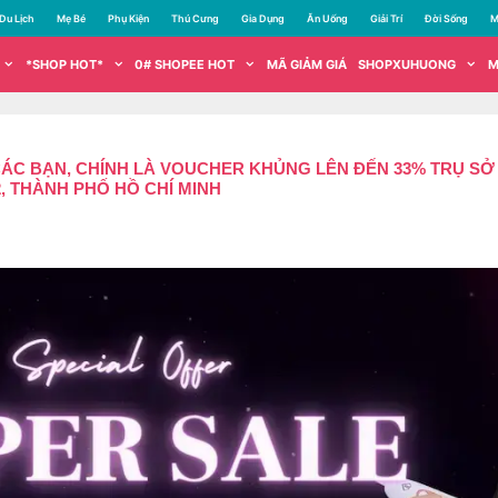
Du Lịch
Mẹ Bé
Phụ Kiện
Thú Cưng
Gia Dụng
Ăn Uống
Giải Trí
Đời Sống
M
*SHOP HOT*
0# SHOPEE HOT
MÃ GIẢM GIÁ
SHOPXUHUONG
M
 BẠN, CHÍNH LÀ VOUCHER KHỦNG LÊN ĐẾN 33% TRỤ SỞ C
, THÀNH PHỐ HỒ CHÍ MINH