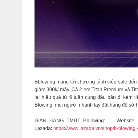
Bblowing mang tới chương trình siêu sale đến 
giảm 300k/ máy. Cả 2 em Titan Premium và Tita
lại hiệu quả từ 6 tuần cùng đầu bắn đi kèm t
Blowing, mọi người nhanh tay đặt hàng để sở h
GIAN HÀNG TMĐT Bblowing: – Website
Lazada:
https://www.lazada.vn/shop/b-blowing
–