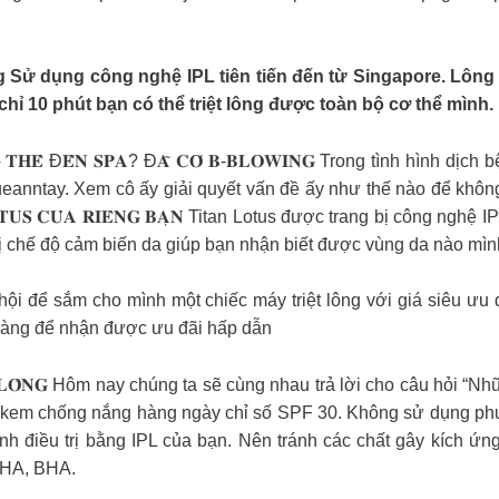
 Sử dụng công nghệ IPL tiên tiến đến từ Singapore. Lông 
 chỉ 10 phút bạn có thể triệt lông được toàn bộ cơ thể mình.
𝐄̂̉ Đ𝐄̂́𝐍 𝐒𝐏𝐀? Đ𝐀̃ 𝐂𝐎́ 𝐁-𝐁𝐋𝐎𝐖𝐈𝐍𝐆 Trong tình hình 
anntay. Xem cô ấy giải quyết vấn đề ấy như thế nào để không bị
𝐓𝐀𝐍 𝐋𝐎𝐓𝐔𝐒 𝐂𝐔̉𝐀 𝐑𝐈𝐄̂𝐍𝐆 𝐁𝐀̣𝐍 Titan Lotus được trang bị c
chế độ cảm biến da giúp bạn nhận biết được vùng da nào mình sẽ
ội để sắm cho mình một chiếc máy triệt lông với giá siêu ưu đ
 hàng để nhận được ưu đãi hấp dẫn
𝐈 𝐓𝐑𝐈𝐄̣̂𝐓 𝐋𝐎̂𝐍𝐆 Hôm nay chúng ta sẽ cùng nhau trả lời cho câu h
hoa kem chống nắng hàng ngày chỉ số SPF 30. Không sử dụng phư
ình điều trị bằng IPL của bạn. Nên tránh các chất gây kích 
 AHA, BHA.