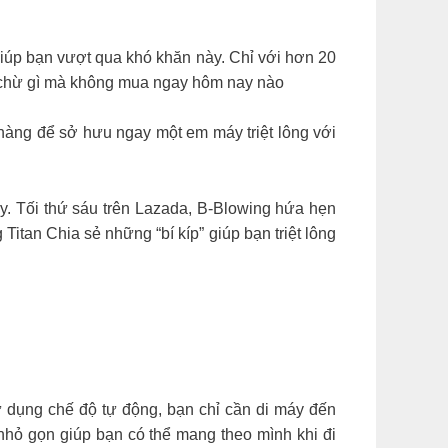
giúp bạn vượt qua khó khăn này. Chỉ với hơn 20
hần chừ gì mà không mua ngay hôm nay nào
 hàng để sở hưu ngay một em máy triệt lông với
i rồi đây. Tối thứ sáu trên Lazada, B-Blowing hứa hẹn
tan Chia sẻ những “bí kíp” giúp bạn triệt lông
sử dụng chế độ tự động, bạn chỉ cần di máy đến
ế nhỏ gọn giúp bạn có thể mang theo mình khi đi