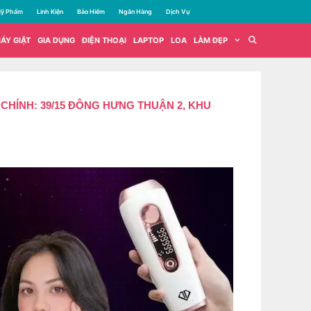
ỹ Phẩm
Linh Kiện
Bảo Hiểm
Ngân Hàng
Dịch Vụ
ÁY GIẶT
GIA DỤNG
ĐIỆN THOẠI
LAPTOP
LOA
LÀM ĐẸP
HÍNH: 39/15 ĐÔNG HƯNG THUẬN 2, KHU