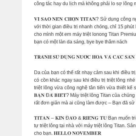
công tác hay du lịch mà không phải lo sợ lông m
𝐕𝐈̀ 𝐒𝐀𝐎 𝐍𝐄̂𝐍 𝐂𝐇𝐎̣𝐍 𝐓𝐈𝐓𝐀𝐍? Sử dụn
với thời gian điều trị nhanh chóng, chỉ 15 phút bạn 
cho mình một em máy triệt lonong Titan Premi
bạn có một làn da sáng, bye bye thâm nách
𝐓𝐑𝐀́𝐍𝐇 𝐒𝐔̛̉ 𝐃𝐔̣𝐍𝐆 𝐍𝐔̛𝐎̛́𝐂 𝐇𝐎𝐀 𝐕𝐀̀ 𝐂𝐀́𝐂 𝐒𝐀̉𝐍
Da của bạn có thể rất nhạy cảm sau khi điều t
có cồn khác ngay sau khi điều trị triệt lông nhé 𝐓
triệt lông vừa công nghệ tân tiến vừa thiết kế sang t
𝐁𝐀̣𝐍 Đ𝐀̃ 𝐁𝐈𝐄̂́𝐓? Máy triệt lông Titan của
rất đơn giản mà ai cũng làm được – Bạn đã sử d
𝐓𝐈𝐓𝐀𝐍 – 𝐊𝐈́𝐍 Đ𝐀́𝐎 & 𝐑𝐈𝐄̂𝐍𝐆 𝐓𝐔̛ Bạ
tự triệt lông tại nhà với máy triệt lông Titan.
cho bạn. 𝐇𝐄𝐋𝐋𝐎 𝐍𝐎𝐕𝐄𝐌𝐁𝐄𝐑