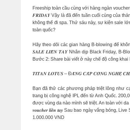
Freeship toàn cầu cùng với hàng ngàn voucher giảm
𝑭𝑹𝑰𝑫𝑨𝒀 Vậy là đã đến tuần cuối cùng của 
không thể đi spa. Thứ sáu này, sự kiện sale l
toàn quốc?
Hãy theo dõi các gian hàng B-blowing để không
𝑺𝑨𝑳𝑬 𝑳𝑰𝑬̂̀𝑵 𝑻𝑨𝒀 Nhân dịp Black Frida
Bước 2: Share bài viết ở này chế độ công kha
𝑻𝑰𝑻𝑨𝑵 𝑳𝑶𝑻𝑼𝑺 – Đ𝑨̆̉𝑵𝑮 𝑪𝑨̂́𝑷 𝑪𝑶̂𝑵𝑮 𝑵𝑮𝑯𝑬̣̂ 𝑪𝑯
Bạn đã thử các phương pháp triệt lông như cạ
trang bị công nghệ IPL đến từ Anh Quốc. 200,
được vùng da nào mình sẽ triệt. An toàn với da ngay
𝒗𝒐𝒖𝒄𝒉𝒆𝒓 𝒍𝒊𝒆̂̀𝒏 𝒕𝒂𝒚 Sau bao ngày vắng
1.000.000 VND