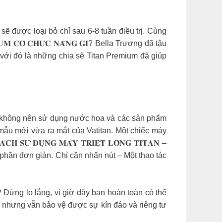
ạn sẽ được loại bỏ chỉ sau 6-8 tuần điều trị. Cùng
𝐂𝐎́ 𝐂𝐇𝐔̛́𝐂 𝐍𝐀̆𝐍𝐆 𝐆𝐈̀? Bella Trương đã tậu
với đó là những chia sẽ Titan Premium đã giúp
g
bạn không nên sử dụng nước hoa và các sản phẩm
tus là mẫu mới vừa ra mắt của Vatitan. Một chiếc máy
 𝐃𝐔̣𝐍𝐆 𝐌𝐀́𝐘 𝐓𝐑𝐈𝐄̣̂𝐓 𝐋𝐎̂𝐍𝐆 𝐓𝐈𝐓𝐀𝐍 –
kém phần đơn giản. Chỉ cần nhấn nút – Một thao tác
 cảm? Đừng lo lắng, vì giờ đây bạn hoàn toàn có thể
àng nhưng vẫn bảo vệ được sự kín đáo và riêng tư