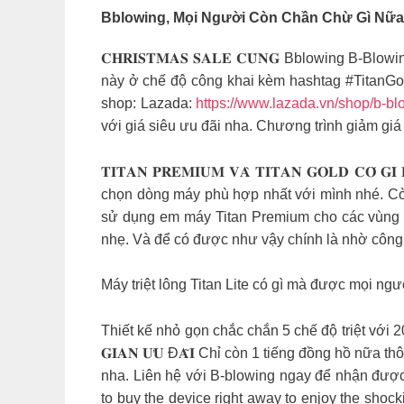
Bblowing, Mọi Người Còn Chần Chừ Gì Nữa
𝐂𝐇𝐑𝐈𝐒𝐓𝐌𝐀𝐒 𝐒𝐀𝐋𝐄 𝐂𝐔̀𝐍𝐆 Bblowing 
này ở chế độ công khai kèm hashtag #TitanGold #BBlo
shop: Lazada:
https://www.lazada.vn/shop/b-bl
với giá siêu ưu đãi nha. Chương trình giảm gi
𝐓𝐈𝐓𝐀𝐍 𝐏𝐑𝐄𝐌𝐈𝐔𝐌 𝐕𝐀̀ 𝐓𝐈𝐓𝐀𝐍 𝐆𝐎𝐋𝐃 
chọn dòng máy phù hợp nhất với mình nhé. Còn chần ch
sử dụng em máy Titan Premium cho các vùng t
nhẹ. Và để có được như vậy chính là nhờ công nghệ 
Máy triệt lông Titan Lite có gì mà được mọi n
Thiết kế nhỏ gọn chắc chắn 5 chế độ triệt với 200k xu
𝐆𝐈𝐀𝐍 𝐔̛𝐔 Đ𝐀̃𝐈 Chỉ còn 1 tiếng đồng hồ nữ
nha. Liên hệ với B-blowing ngay để nhận được ưu đ
to buy the device right away to enjoy the shock