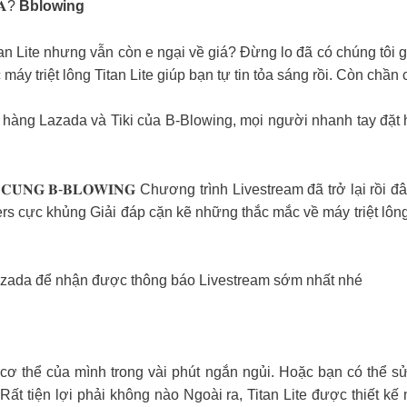
̛̃𝐀?
Bblowing
tan Lite nhưng vẫn còn e ngại về giá? Đừng lo đã có chúng tôi 
c máy triệt lông Titan Lite giúp bạn tự tin tỏa sáng rồi. Còn c
n hàng Lazada và Tiki của B-Blowing, mọi người nhanh tay đặt
𝐃𝐀𝐘 𝐂𝐔̀𝐍𝐆 𝐁-𝐁𝐋𝐎𝐖𝐈𝐍𝐆 Chương trình Livestream đã trở lạ
cực khủng Giải đáp cặn kẽ những thắc mắc về máy triệt lông Ti
azada để nhận được thông báo Livestream sớm nhất nhé
àn cơ thể của mình trong vài phút ngắn ngủi. Hoặc bạn có thể 
Rất tiện lợi phải không nào Ngoài ra, Titan Lite được thiết k