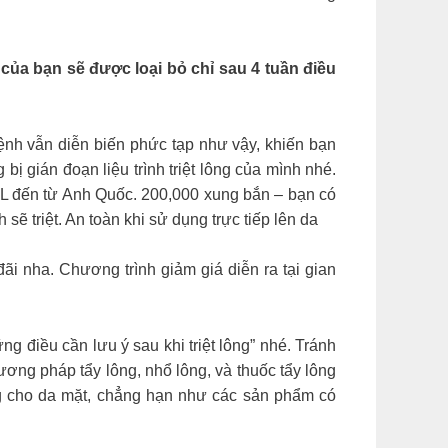
của bạn sẽ được loại bỏ chỉ sau 4 tuần điều
dịch bệnh vẫn diễn biến phức tạp như vậy, khiến bạn
 gián đoạn liệu trình triệt lông của mình nhé.
ông nghệ IPL đến từ Anh Quốc. 200,000 xung bắn – bạn có
 triệt. An toàn khi sử dụng trực tiếp lên da
ãi nha. Chương trình giảm giá diễn ra tại gian
ỏi “Những điều cần lưu ý sau khi triệt lông” nhé. Tránh
ơng pháp tẩy lông, nhổ lông, và thuốc tẩy lông
ứng cho da mặt, chẳng hạn như các sản phẩm có