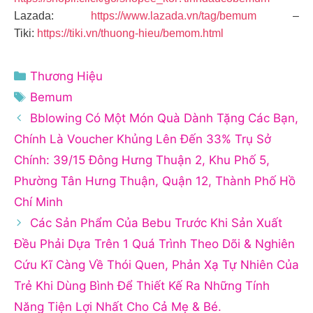
Lazada:
https://www.lazada.vn/tag/bemum
–
Tiki:
https://tiki.vn/thuong-hieu/bemom.html
Danh
Thương Hiệu
mục
Thẻ
Bemum
Bblowing Có Một Món Quà Dành Tặng Các Bạn,
Chính Là Voucher Khủng Lên Đến 33% Trụ Sở
Chính: 39/15 Đông Hưng Thuận 2, Khu Phố 5,
Phường Tân Hưng Thuận, Quận 12, Thành Phố Hồ
Chí Minh
Các Sản Phẩm Của Bebu Trước Khi Sản Xuất
Đều Phải Dựa Trên 1 Quá Trình Theo Dõi & Nghiên
Cứu Kĩ Càng Về Thói Quen, Phản Xạ Tự Nhiên Của
Trẻ Khi Dùng Bình Để Thiết Kế Ra Những Tính
Năng Tiện Lợi Nhất Cho Cả Mẹ & Bé.