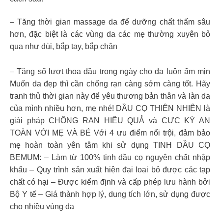
– Tăng thời gian massage da để dưỡng chất thấm sâu
hơn, đặc biệt là các vùng da các mẹ thường xuyên bỏ
qua như đùi, bắp tay, bắp chân
– Tăng số lượt thoa dầu trong ngày cho da luôn ẩm mịn
Muốn da đẹp thì cần chống rạn càng sớm càng tốt. Hãy
tranh thủ thời gian này để yêu thương bản thân và làn da
của mình nhiều hơn, mẹ nhé! DẦU CỌ THIÊN NHIÊN là
giải pháp CHỐNG RẠN HIỆU QUẢ và CỰC KỲ AN
TOÀN VỚI MẸ VÀ BÉ Với 4 ưu điểm nổi trội, đảm bảo
mẹ hoàn toàn yên tâm khi sử dụng TINH DẦU CỌ
BEMUM: – Làm từ 100% tinh dầu cọ nguyên chất nhập
khẩu – Quy trình sản xuất hiện đại loại bỏ được các tạp
chất có hại – Được kiểm định và cấp phép lưu hành bởi
Bộ Y tế – Giá thành hợp lý, dung tích lớn, sử dụng được
cho nhiều vùng da