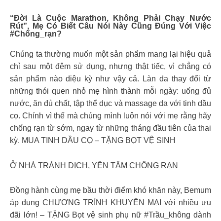
“Đời Là Cuộc Marathon, Không Phải Chạy Nước
Rút”, Mẹ Có Biết Câu Nói Này Cũng Đúng Với Việc
#chống_rạn?
Chúng ta thường muốn một sản phẩm mang lại hiệu quả
chỉ sau một đêm sử dụng, nhưng thật tiếc, vì chẳng có
sản phẩm nào diệu kỳ như vậy cả. Làn da thay đổi từ
những thói quen nhỏ mẹ hình thành mỗi ngày: uống đủ
nước, ăn đủ chất, tập thể dục và massage da với tinh dầu
cọ. Chính vì thế mà chúng mình luôn nói với mẹ rằng hãy
chống rạn từ sớm, ngay từ những tháng đầu tiên của thai
kỳ. MUA TINH DẦU CỌ – TẶNG BỌT VỆ SINH
Ở NHÀ TRÁNH DỊCH, YÊN TÂM CHỐNG RẠN
Đồng hành cùng mẹ bầu thời điểm khó khăn này, Bemum
áp dụng CHƯƠNG TRÌNH KHUYẾN MẠI với nhiều ưu
đãi lớn! – TẶNG Bọt vệ sinh phụ nữ #Trầu_không dành