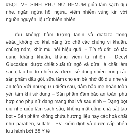
#BỌT_VỆ_SINH_PHỤ_NỮ_BEMUM giúp làm sạch dịu
nhẹ, ngăn ngừa hôi ngứa, viêm nhiễm vùng kín với
nguồn nguyên liệu từ thiên nhiên
– Trầu không: hàm lượng tanin và diataza trong
#trầu_không có khả năng ức chế các chủng vi khuẩn,
chủng nấm, khử mùi hôi hiệu quả. – Tía tô đất: có tác
dụng kháng khuẩn, kháng viêm tự nhiên – Decyl
Glucoside: được chiết xuất từ ngô và dừa, là chất làm
sạch, tạo bọt tự nhiên và được sử dụng nhiều trong các
sản phẩm dầu gội, sữa tắm cho em bé nhờ độ dịu nhẹ và
an toàn Với những ưu điểm sau, đảm bảo mẹ hoàn toàn
yên tâm khi sử dụng – Sản phẩm đảm bảo an toàn, phù
hợp cho phụ nữ đang mang thai và sau sinh – Dạng bọt
dịu nhẹ giúp làm sạch sâu, không mất công chà sát tạo
bọt – Sản phẩm không chứa hương liệu hay các hoá chất
như paraben, sulfate – Đã kiểm định và được cấp phép
lưu hành bởi Bộ Y tế