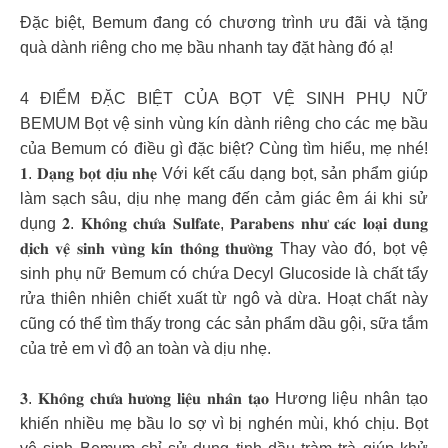
Đặc biệt, Bemum đang có chương trình ưu đãi và tặng
quà dành riêng cho mẹ bầu nhanh tay đặt hàng đó ạ!
4 ĐIỂM ĐẶC BIỆT CỦA BỌT VỆ SINH PHỤ NỮ
BEMUM Bọt vệ sinh vùng kín dành riêng cho các mẹ bầu
của Bemum có điều gì đặc biệt? Cùng tìm hiểu, mẹ nhé!
𝟏. 𝐃𝐚̣𝐧𝐠 𝐛𝐨̣𝐭 𝐝𝐢̣𝐮 𝐧𝐡𝐞̣ Với kết cấu dạng bọt, sản phẩm giúp
làm sạch sâu, dịu nhẹ mang đến cảm giác êm ái khi sử
dụng 𝟐. 𝐊𝐡𝐨̂𝐧𝐠 𝐜𝐡𝐮̛́𝐚 𝐒𝐮𝐥𝐟𝐚𝐭𝐞, 𝐏𝐚𝐫𝐚𝐛𝐞𝐧𝐬 𝐧𝐡𝐮̛ 𝐜𝐚́𝐜 𝐥𝐨𝐚̣𝐢 𝐝𝐮𝐧𝐠
𝐝𝐢̣𝐜𝐡 𝐯𝐞̣̂ 𝐬𝐢𝐧𝐡 𝐯𝐮̀𝐧𝐠 𝐤𝐢́𝐧 𝐭𝐡𝐨̂𝐧𝐠 𝐭𝐡𝐮̛𝐨̛̀𝐧𝐠 Thay vào đó, bọt vệ
sinh phụ nữ Bemum có chứa Decyl Glucoside là chất tẩy
rửa thiên nhiên chiết xuất từ ngô và dừa. Hoạt chất này
cũng có thể tìm thấy trong các sản phẩm dầu gội, sữa tắm
của trẻ em vì độ an toàn và dịu nhẹ.
𝟑. 𝐊𝐡𝐨̂𝐧𝐠 𝐜𝐡𝐮̛́𝐚 𝐡𝐮̛𝐨̛𝐧𝐠 𝐥𝐢𝐞̣̂𝐮 𝐧𝐡𝐚̂𝐧 𝐭𝐚̣𝐨 Hương liệu nhân tạo
khiến nhiều mẹ bầu lo sợ vì bị nghén mùi, khó chịu. Bọt