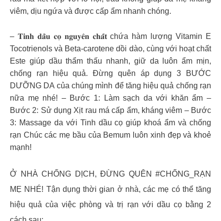
viêm, dịu ngứa và được cấp ẩm nhanh chóng.
– 𝐓𝐢𝐧𝐡 𝐝𝐚̂̀𝐮 𝐜𝐨̣ 𝐧𝐠𝐮𝐲𝐞̂𝐧 𝐜𝐡𝐚̂́𝐭 chứa hàm lượng Vitamin E
Tocotrienols và Beta-carotene dồi dào, cùng với hoạt chất
Este giúp dầu thẩm thấu nhanh, giữ da luôn ẩm mịn,
chống rạn hiệu quả. Đừng quên áp dụng 3 BƯỚC
DƯỠNG DA của chúng mình để tăng hiệu quả chống rạn
nữa mẹ nhé! – Bước 1: Làm sạch da với khăn ẩm –
Bước 2: Sử dụng Xịt rau má cấp ẩm, kháng viêm – Bước
3: Massage da với Tinh dầu cọ giúp khoá ẩm và chống
rạn Chúc các mẹ bầu của Bemum luôn xinh đẹp và khoẻ
mạnh!
Ở NHÀ CHỐNG DỊCH, ĐỪNG QUÊN #CHỐNG_RẠN
MẸ NHÉ! Tận dụng thời gian ở nhà, các mẹ có thể tăng
hiệu quả của việc phòng và trị rạn với dầu cọ bằng 2
cách sau: