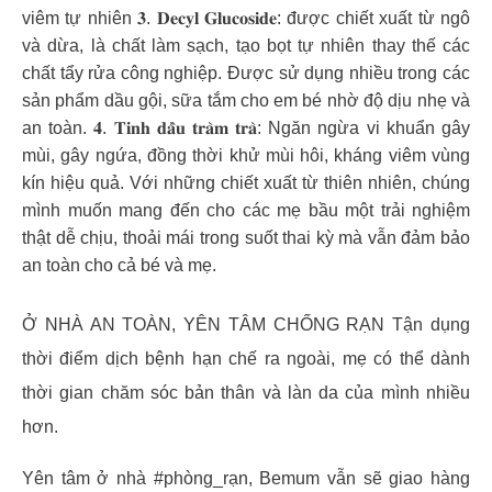
viêm tự nhiên 𝟑. 𝐃𝐞𝐜𝐲𝐥 𝐆𝐥𝐮𝐜𝐨𝐬𝐢𝐝𝐞: được chiết xuất từ ngô
và dừa, là chất làm sạch, tạo bọt tự nhiên thay thế các
chất tẩy rửa công nghiệp. Được sử dụng nhiều trong các
sản phẩm dầu gội, sữa tắm cho em bé nhờ độ dịu nhẹ và
an toàn. 𝟒. 𝐓𝐢𝐧𝐡 𝐝𝐚̂̀𝐮 𝐭𝐫𝐚̀𝐦 𝐭𝐫𝐚̀: Ngăn ngừa vi khuẩn gây
mùi, gây ngứa, đồng thời khử mùi hôi, kháng viêm vùng
kín hiệu quả. Với những chiết xuất từ thiên nhiên, chúng
mình muốn mang đến cho các mẹ bầu một trải nghiệm
thật dễ chịu, thoải mái trong suốt thai kỳ mà vẫn đảm bảo
an toàn cho cả bé và mẹ.
Ở NHÀ AN TOÀN, YÊN TÂM CHỐNG RẠN Tận dụng
thời điểm dịch bệnh hạn chế ra ngoài, mẹ có thể dành
thời gian chăm sóc bản thân và làn da của mình nhiều
hơn.
Yên tâm ở nhà #phòng_rạn, Bemum vẫn sẽ giao hàng