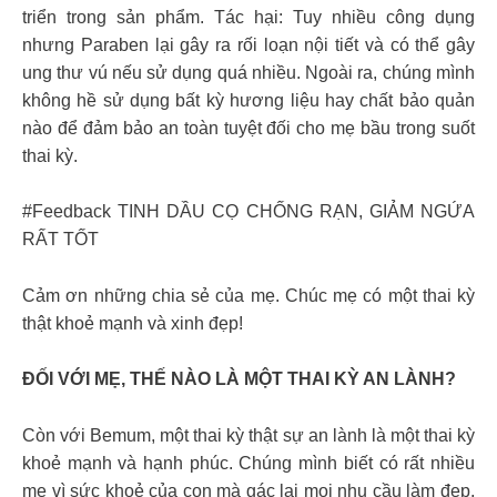
triển trong sản phẩm. Tác hại: Tuy nhiều công dụng
nhưng Paraben lại gây ra rối loạn nội tiết và có thể gây
ung thư vú nếu sử dụng quá nhiều. Ngoài ra, chúng mình
không hề sử dụng bất kỳ hương liệu hay chất bảo quản
nào để đảm bảo an toàn tuyệt đối cho mẹ bầu trong suốt
thai kỳ.
#Feedback TINH DẦU CỌ CHỐNG RẠN, GIẢM NGỨA
RẤT TỐT
Cảm ơn những chia sẻ của mẹ. Chúc mẹ có một thai kỳ
thật khoẻ mạnh và xinh đẹp!
ĐỐI VỚI MẸ, THẾ NÀO LÀ MỘT THAI KỲ AN LÀNH?
Còn với Bemum, một thai kỳ thật sự an lành là một thai kỳ
khoẻ mạnh và hạnh phúc. Chúng mình biết có rất nhiều
mẹ vì sức khoẻ của con mà gác lại mọi nhu cầu làm đẹp,