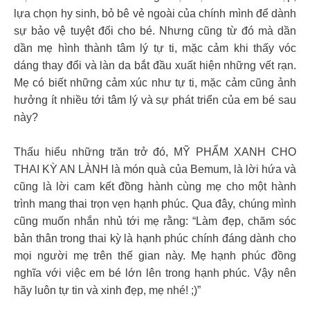
lựa chọn hy sinh, bỏ bê vẻ ngoài của chính mình để dành
sự bảo vệ tuyệt đối cho bé. Nhưng cũng từ đó mà dần
dần mẹ hình thành tâm lý tự ti, mặc cảm khi thấy vóc
dáng thay đổi và làn da bắt đầu xuất hiện những vết rạn.
Mẹ có biết những cảm xúc như tự ti, mặc cảm cũng ảnh
hưởng ít nhiều tới tâm lý và sự phát triển của em bé sau
này?
Thấu hiểu những trăn trở đó, MỸ PHẨM XANH CHO
THAI KỲ AN LÀNH là món quà của Bemum, là lời hứa và
cũng là lời cam kết đồng hành cùng mẹ cho một hành
trình mang thai trọn vẹn hạnh phúc. Qua đây, chúng mình
cũng muốn nhắn nhủ tới mẹ rằng: “Làm đẹp, chăm sóc
bản thân trong thai kỳ là hạnh phúc chính đáng dành cho
mọi người mẹ trên thế gian này. Mẹ hạnh phúc đồng
nghĩa với việc em bé lớn lên trong hạnh phúc. Vậy nên
hãy luôn tự tin và xinh đẹp, mẹ nhé! ;)”