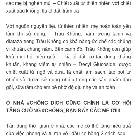
các mẹ bị nghén mùi – Chiết xuất từ thiên nhiên với chiết
xuất trầu không, tía tô đất, tràm trà
Với nguồn nguyên liệu từ thiên nhiên, mẹ hoàn toàn yên
tâm khi sử dụng: – Trầu Không: hàm lượng tanin và
diataza trong Trầu Không có khả năng ức chế các chủng
vi khuẩn, chủng nấm. Bên cạnh đó, Trầu Không còn giúp
khử mùi hôi hiệu quả. – Tía tô đất: có tác dụng kháng
khuẩn, kháng viêm tự nhiên – Decyl Glucoside: được
chiết xuất từ ngô và dừa, là chất làm sạch, tạo bọt tự
nhiên và được sử dụng nhiều trong các sản phẩm dầu
gội, sữa tắm cho em bé nhờ độ dịu nhẹ và an toàn
Ở NHÀ #CHỐNG_DỊCH CŨNG CHÍNH LÀ CƠ HỘI
TĂNG CƯỜNG #CHỐNG_RẠN ĐẤY CÁC MẸ ƠIIII
Tận dụng thời gian ở nhà, các mẹ có thể tăng hiệu quả
của việc phòng và trị rạn với dầu cọ bằng 2 cách sau: –