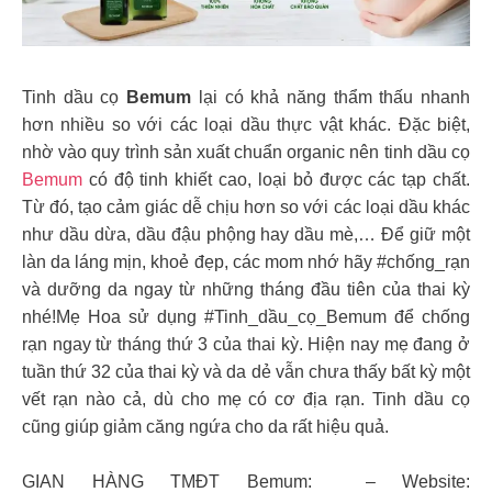
Tinh dầu cọ
Bemum
lại có khả năng thẩm thấu nhanh
hơn nhiều so với các loại dầu thực vật khác. Đặc biệt,
nhờ vào quy trình sản xuất chuẩn organic nên tinh dầu cọ
Bemum
có độ tinh khiết cao, loại bỏ được các tạp chất.
Từ đó, tạo cảm giác dễ chịu hơn so với các loại dầu khác
như dầu dừa, dầu đậu phộng hay dầu mè,… Để giữ một
làn da láng mịn, khoẻ đẹp, các mom nhớ hãy #chống_rạn
và dưỡng da ngay từ những tháng đầu tiên của thai kỳ
nhé!Mẹ Hoa sử dụng #Tinh_dầu_cọ_Bemum để chống
rạn ngay từ tháng thứ 3 của thai kỳ. Hiện nay mẹ đang ở
tuần thứ 32 của thai kỳ và da dẻ vẫn chưa thấy bất kỳ một
vết rạn nào cả, dù cho mẹ có cơ địa rạn. Tinh dầu cọ
cũng giúp giảm căng ngứa cho da rất hiệu quả.
GIAN HÀNG TMĐT Bemum: – Website: