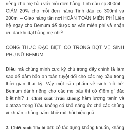
riêng cho mẹ bầu với mỗi đơn hàng Tinh dầu cọ 300ml –
GIẢM 20% cho mỗi đơn hàng Tinh dầu cọ 300ml và
200ml – Giao hàng tận nơi HOÀN TOÀN MIỄN PHÍ Liên
hệ ngay cho Bemum để được tư vấn miễn phí và nhận
ưu đãi khi đặt hàng mẹ nhé!
CÔNG THỨC ĐẶC BIỆT CÓ TRONG BỌT VỆ SINH
PHỤ NỮ BEMUM
Điều mà chúng mình cực kỳ chú trọng đấy chính là làm
sao để đảm bảo an toàn tuyệt đối cho các mẹ bầu trong
thời gian thai kỳ. Vậy một sản phẩm vệ sinh “cô bé”
Bemum dành riêng cho các mẹ bầu thì có điểm gì đặc
biệt nhỉ? 𝟏. 𝐂𝐡𝐢𝐞̂́𝐭 𝐱𝐮𝐚̂́𝐭 𝐓𝐫𝐚̂̀𝐮 𝐤𝐡𝐨̂𝐧𝐠: hàm lượng tanin và
diataza trong Trầu không có khả năng ức chế các chủng
vi khuẩn, chủng nấm, khử mùi hôi hiệu quả.
𝟐. 𝐂𝐡𝐢𝐞̂́𝐭 𝐱𝐮𝐚̂́𝐭 𝐓𝐢́𝐚 𝐭𝐨̂ đ𝐚̂́𝐭: có tác dụng kháng khuẩn, kháng