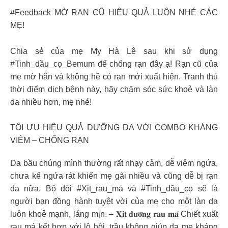
#Feedback MỜ RẠN CŨ HIỆU QUẢ LUÔN NHÉ CÁC
MẸ!
Chia sẻ của mẹ My Hà Lê sau khi sử dụng
#Tinh_dầu_cọ_Bemum để chống rạn đây ạ! Rạn cũ của
mẹ mờ hẳn và không hề có rạn mới xuất hiện. Tranh thủ
thời điểm dịch bệnh này, hãy chăm sóc sức khoẻ và làn
da nhiều hơn, mẹ nhé!
TỐI ƯU HIỆU QUẢ DƯỠNG DA VỚI COMBO KHÁNG
VIÊM – CHỐNG RẠN
Da bầu chúng mình thường rất nhạy cảm, dễ viêm ngứa,
chưa kể ngứa rát khiến mẹ gãi nhiều và cũng dễ bị rạn
da nữa. Bộ đôi #Xịt_rau_má và #Tinh_dầu_cọ sẽ là
người bạn đồng hành tuyệt vời của mẹ cho một làn da
luôn khoẻ mạnh, láng mịn. – 𝐗𝐢̣𝐭 𝐝𝐮̛𝐨̛̃𝐧𝐠 𝐫𝐚𝐮 𝐦𝐚́ Chiết xuất
rau má kết hợp với lô hội, trầu không giúp da mẹ kháng