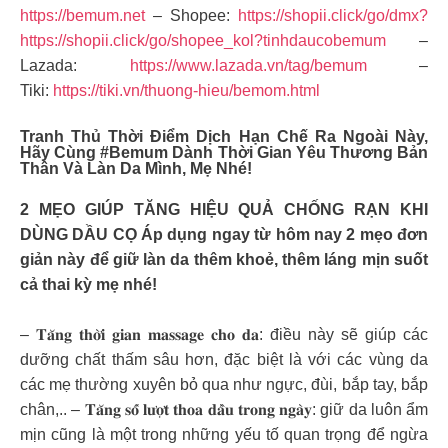
https://bemum.net
– Shopee:
https://shopii.click/go/dmx?
https://shopii.click/go/shopee_kol?tinhdaucobemum
–
Lazada:
https://www.lazada.vn/tag/bemum
–
Tiki:
https://tiki.vn/thuong-hieu/bemom.html
Tranh Thủ Thời Điểm Dịch Hạn Chế Ra Ngoài Này,
Hãy Cùng #Bemum Dành Thời Gian Yêu Thương Bản
Thân Và Làn Da Mình, Mẹ Nhé!
2 MẸO GIÚP TĂNG HIỆU QUẢ CHỐNG RẠN KHI
DÙNG DẦU CỌ Áp dụng ngay từ hôm nay 2 mẹo đơn
giản này để giữ làn da thêm khoẻ, thêm láng mịn suốt
cả thai kỳ mẹ nhé!
– 𝐓𝐚̆𝐧𝐠 𝐭𝐡𝐨̛̀𝐢 𝐠𝐢𝐚𝐧 𝐦𝐚𝐬𝐬𝐚𝐠𝐞 𝐜𝐡𝐨 𝐝𝐚: điều này sẽ giúp các
dưỡng chất thấm sâu hơn, đặc biệt là với các vùng da
các mẹ thường xuyên bỏ qua như ngực, đùi, bắp tay, bắp
chân,.. – 𝐓𝐚̆𝐧𝐠 𝐬𝐨̂́ 𝐥𝐮̛𝐨̛̣𝐭 𝐭𝐡𝐨𝐚 𝐝𝐚̂̀𝐮 𝐭𝐫𝐨𝐧𝐠 𝐧𝐠𝐚̀𝐲: giữ da luôn ẩm
mịn cũng là một trong những yếu tố quan trọng để ngừa