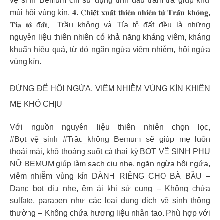
vệ sinh Bemum chỉ sử dụng tinh dầu tràm trà giúp khử
mùi hôi vùng kín. 𝟒. 𝐂𝐡𝐢𝐞̂́𝐭 𝐱𝐮𝐚̂́𝐭 𝐭𝐡𝐢𝐞̂𝐧 𝐧𝐡𝐢𝐞̂𝐧 𝐭𝐮̛̀ 𝐓𝐫𝐚̂̀𝐮 𝐤𝐡𝐨̂𝐧𝐠,
𝐓𝐢́𝐚 𝐭𝐨̂ đ𝐚̂́𝐭,.. Trầu không và Tía tô đất đều là những
nguyên liệu thiên nhiên có khả năng kháng viêm, kháng
khuẩn hiệu quả, từ đó ngăn ngừa viêm nhiễm, hôi ngứa
vùng kín.
ĐỪNG ĐỂ HÔI NGỨA, VIÊM NHIỄM VÙNG KÍN KHIẾN
MẸ KHÓ CHỊU
Với nguồn nguyên liệu thiên nhiên chọn lọc,
#Bọt_vệ_sinh #Trầu_không Bemum sẽ giúp mẹ luôn
thoải mái, khô thoáng suốt cả thai kỳ BỌT VỆ SINH PHỤ
NỮ BEMUM giúp làm sạch dịu nhẹ, ngăn ngừa hôi ngứa,
viêm nhiễm vùng kín DÀNH RIÊNG CHO BÀ BẦU –
Dạng bọt dịu nhẹ, êm ái khi sử dụng – Không chứa
sulfate, paraben như các loại dung dịch vệ sinh thông
thường – Không chứa hương liệu nhân tao. Phù hợp với