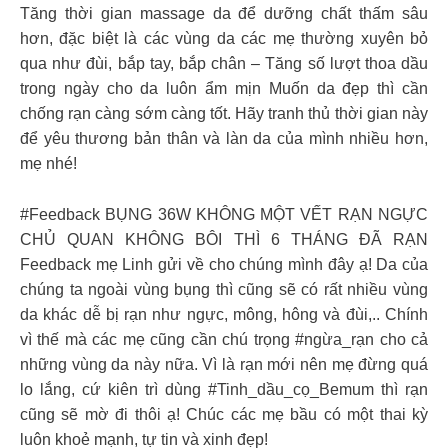
Tăng thời gian massage da để dưỡng chất thấm sâu
hơn, đặc biệt là các vùng da các mẹ thường xuyên bỏ
qua như đùi, bắp tay, bắp chân – Tăng số lượt thoa dầu
trong ngày cho da luôn ẩm mịn Muốn da đẹp thì cần
chống rạn càng sớm càng tốt. Hãy tranh thủ thời gian này
để yêu thương bản thân và làn da của mình nhiều hơn,
mẹ nhé!
#Feedback BỤNG 36W KHÔNG MỘT VẾT RẠN NGỰC
CHỦ QUAN KHÔNG BÔI THÌ 6 THÁNG ĐÃ RẠN
Feedback mẹ Linh gửi về cho chúng mình đây ạ! Da của
chúng ta ngoài vùng bụng thì cũng sẽ có rất nhiều vùng
da khác dễ bị rạn như ngực, mông, hông và đùi,.. Chính
vì thế mà các mẹ cũng cần chú trọng #ngừa_rạn cho cả
những vùng da này nữa. Vì là rạn mới nên mẹ đừng quá
lo lắng, cứ kiên trì dùng #Tinh_dầu_cọ_Bemum thì rạn
cũng sẽ mờ đi thôi ạ! Chúc các mẹ bầu có một thai kỳ
luôn khoẻ mạnh, tự tin và xinh đẹp!