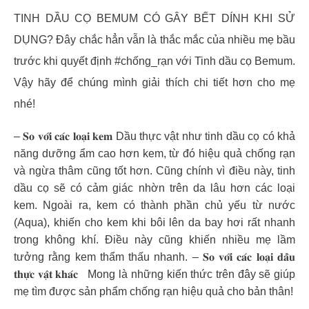
TINH DẦU CỌ BEMUM CÓ GÂY BẾT DÍNH KHI SỬ
DỤNG? Đây chắc hẳn vẫn là thắc mắc của nhiều mẹ bầu
trước khi quyết định #chống_rạn với Tinh dầu cọ Bemum.
Vậy hãy để chúng mình giải thích chi tiết hơn cho mẹ
nhé!
– 𝐒𝐨 𝐯𝐨̛́𝐢 𝐜𝐚́𝐜 𝐥𝐨𝐚̣𝐢 𝐤𝐞𝐦 Dầu thực vật như tinh dầu cọ có khả
năng dưỡng ẩm cao hơn kem, từ đó hiệu quả chống rạn
và ngừa thâm cũng tốt hơn. Cũng chính vì điều này, tinh
dầu cọ sẽ có cảm giác nhờn trên da lâu hơn các loại
kem. Ngoài ra, kem có thành phần chủ yếu từ nước
(Aqua), khiến cho kem khi bôi lên da bay hơi rất nhanh
trong không khí. Điều này cũng khiến nhiều mẹ lầm
tưởng rằng kem thẩm thấu nhanh. – 𝐒𝐨 𝐯𝐨̛́𝐢 𝐜𝐚́𝐜 𝐥𝐨𝐚̣𝐢 𝐝𝐚̂̀𝐮
𝐭𝐡𝐮̛̣𝐜 𝐯𝐚̣̂𝐭 𝐤𝐡𝐚́𝐜 Mong là những kiến thức trên đây sẽ giúp
mẹ tìm được sản phẩm chống rạn hiệu quả cho bản thân!