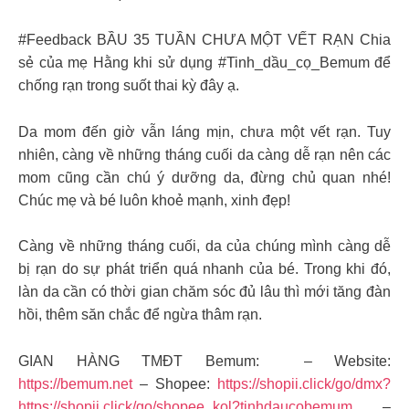
#Feedback BẦU 35 TUẦN CHƯA MỘT VẾT RẠN Chia
sẻ của mẹ Hằng khi sử dụng #Tinh_dầu_cọ_Bemum để
chống rạn trong suốt thai kỳ đây ạ.
Da mom đến giờ vẫn láng mịn, chưa một vết rạn. Tuy
nhiên, càng về những tháng cuối da càng dễ rạn nên các
mom cũng cần chú ý dưỡng da, đừng chủ quan nhé!
Chúc mẹ và bé luôn khoẻ mạnh, xinh đẹp!
Càng về những tháng cuối, da của chúng mình càng dễ
bị rạn do sự phát triển quá nhanh của bé. Trong khi đó,
làn da cần có thời gian chăm sóc đủ lâu thì mới tăng đàn
hồi, thêm săn chắc để ngừa thâm rạn.
GIAN HÀNG TMĐT Bemum: – Website:
https://bemum.net
– Shopee:
https://shopii.click/go/dmx?
https://shopii.click/go/shopee_kol?tinhdaucobemum
–