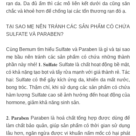
rạn da. Da đủ ẩm thì các mô liên kết dưới da cũng săn
chắc và khoẻ hơn để chống lại các tổn thương rạn đó ạ.
TẠI SAO MẸ NÊN TRÁNH CÁC SẢN PHẨM CÓ CHỨA
SULFATE VÀ PARABEN?
Cùng Bemum tìm hiểu Sulfate và Paraben là gì và tại sao
mẹ bầu nên tránh các sản phẩm có chứa những thành
phần này nhé! 𝟏. 𝐒𝐮𝐥𝐟𝐚𝐭𝐞 Sulfate là chất hoạt động bề mặt,
có khả nặng tạo bọt và tẩy rửa mạnh với giá thành rẻ. Tác
hại: Sulfate có thể gây kích ứng da, khiến da mất nước,
bong tróc. Thậm chí, khi sử dụng các sản phẩm có chứa
hàm lượng Sulfate cao sẽ ảnh hướng đến hoạt động của
hormone, giảm khả năng sinh sản.
𝟐. 𝐏𝐚𝐫𝐚𝐛𝐞𝐧 Paraben là hoá chất tổng hợp được dùng để
làm chất bảo quản, giúp sản phẩm có thời gian sử dụng
lâu hơn, ngăn ngừa được vi khuẩn nấm mốc có hại phát