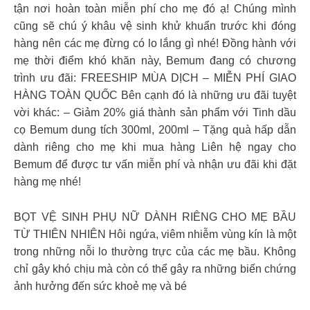
tận nơi hoàn toàn miễn phí cho mẹ đó ạ! Chúng mình
cũng sẽ chú ý khâu vệ sinh khử khuẩn trước khi đóng
hàng nên các mẹ đừng có lo lắng gì nhé! Đồng hành với
mẹ thời điểm khó khăn này, Bemum đang có chương
trình ưu đãi: FREESHIP MÙA DỊCH – MIỄN PHÍ GIAO
HÀNG TOÀN QUỐC Bên cạnh đó là những ưu đãi tuyệt
vời khác: – Giảm 20% giá thành sản phẩm với Tinh dầu
cọ Bemum dung tích 300ml, 200ml – Tặng quà hấp dẫn
dành riêng cho mẹ khi mua hàng Liên hệ ngay cho
Bemum để được tư vấn miễn phí và nhận ưu đãi khi đặt
hàng mẹ nhé!
BỌT VỆ SINH PHỤ NỮ DÀNH RIÊNG CHO MẸ BẦU
TỪ THIÊN NHIÊN Hôi ngứa, viêm nhiễm vùng kín là một
trong những nỗi lo thường trực của các mẹ bầu. Không
chỉ gây khó chịu mà còn có thể gây ra những biến chứng
ảnh hưởng đến sức khoẻ mẹ và bé