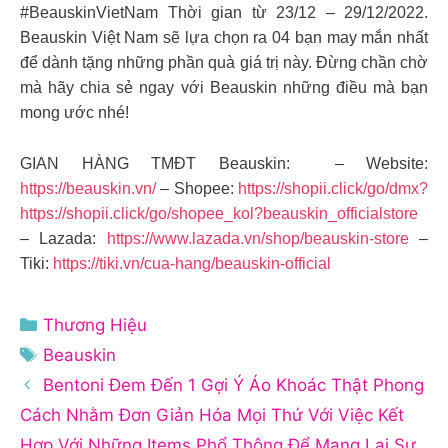
#BeauskinVietNam Thời gian từ 23/12 – 29/12/2022.
Beauskin Việt Nam sẽ lựa chọn ra 04 bạn may mắn nhất
để dành tặng những phần quà giá trị này. Đừng chần chờ
mà hãy chia sẻ ngay với Beauskin những điều mà bạn
mong ước nhé!
GIAN HÀNG TMĐT Beauskin: – Website:
https://beauskin.vn/
– Shopee:
https://shopii.click/go/dmx?
https://shopii.click/go/shopee_kol?beauskin_officialstore
– Lazada:
https://www.lazada.vn/shop/beauskin-store
–
Tiki:
https://tiki.vn/cua-hang/beauskin-official
Danh
Thương Hiệu
mục
Thẻ
Beauskin
Bentoni Đem Đến 1 Gợi Ý Áo Khoác Thật Phong
Cách Nhằm Đơn Giản Hóa Mọi Thứ Với Việc Kết
Hợp Với Những Items Phổ Thông Để Mang Lại Sự