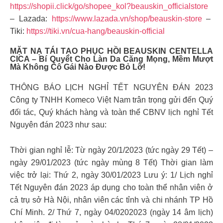
https://shopii.click/go/shopee_kol?beauskin_officialstore
– Lazada:
https://www.lazada.vn/shop/beauskin-store
–
Tiki:
https://tiki.vn/cua-hang/beauskin-official
MẶT NẠ TÁI TẠO PHỤC HỒI BEAUSKIN CENTELLA
CICA – Bí Quyết Cho Làn Da Căng Mọng, Mềm Mượt
Mà Không Cô Gái Nào Được Bỏ Lỡ!
THÔNG BÁO LỊCH NGHỈ TẾT NGUYÊN ĐÁN 2023
Công ty TNHH Komeco Việt Nam trân trọng gửi đến Quý
đối tác, Quý khách hàng và toàn thể CBNV lịch nghỉ Tết
Nguyên đán 2023 như sau:
Thời gian nghỉ lễ: Từ ngày 20/1/2023 (tức ngày 29 Tết) –
ngày 29/01/2023 (tức ngày mùng 8 Tết) Thời gian làm
việc trở lại: Thứ 2, ngày 30/01/2023 Lưu ý: 1/ Lịch nghỉ
Tết Nguyên đán 2023 áp dụng cho toàn thể nhân viên ở
cả trụ sở Hà Nội, nhân viên các tỉnh và chi nhánh TP Hồ
Chí Minh. 2/ Thứ 7, ngày 04/0202023 (ngày 14 âm lịch)