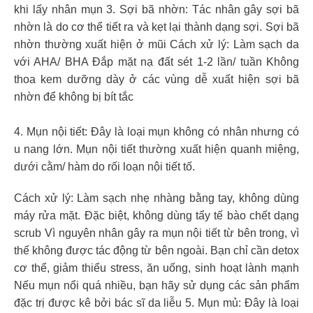
khi lấy nhân mụn 3. Sợi bã nhờn: Tác nhân gây sợi bã
nhờn là do cơ thể tiết ra và kẹt lại thành dạng sợi. Sợi bã
nhờn thường xuất hiện ở mũi Cách xử lý: Làm sạch da
với AHA/ BHA Đắp mặt nạ đất sét 1-2 lần/ tuần Không
thoa kem dưỡng dày ở các vùng dễ xuất hiện sợi bã
nhờn để không bị bít tắc
4. Mụn nội tiết: Đây là loại mụn không có nhân nhưng có
u nang lớn. Mụn nội tiết thường xuất hiện quanh miệng,
dưới cằm/ hàm do rối loạn nội tiết tố.
Cách xử lý: Làm sạch nhẹ nhàng bằng tay, không dùng
máy rửa mặt. Đặc biệt, không dùng tẩy tế bào chết dạng
scrub Vì nguyên nhân gây ra mụn nội tiết từ bên trong, vì
thế không được tác động từ bên ngoài. Bạn chỉ cần detox
cơ thể, giảm thiểu stress, ăn uống, sinh hoạt lành mạnh
Nếu mụn nổi quá nhiều, bạn hãy sử dụng các sản phẩm
đặc trị được kê bởi bác sĩ da liễu 5. Mụn mủ: Đây là loại