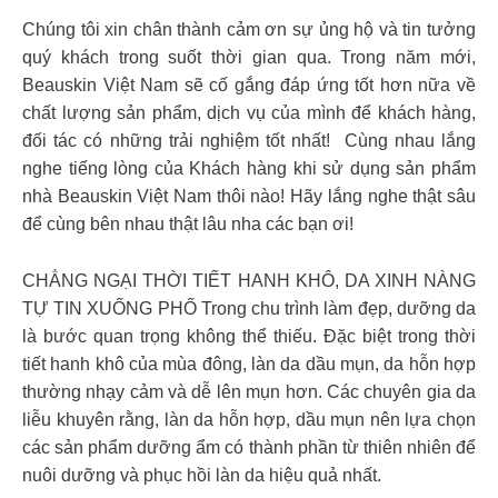
Chúng tôi xin chân thành cảm ơn sự ủng hộ và tin tưởng
quý khách trong suốt thời gian qua. Trong năm mới,
Beauskin Việt Nam sẽ cố gắng đáp ứng tốt hơn nữa về
chất lượng sản phẩm, dịch vụ của mình để khách hàng,
đối tác có những trải nghiệm tốt nhất! ️ Cùng nhau lắng
nghe tiếng lòng của Khách hàng khi sử dụng sản phẩm
nhà Beauskin Việt Nam thôi nào! Hãy lắng nghe thật sâu
để cùng bên nhau thật lâu nha các bạn ơi!
CHẲNG NGẠI THỜI TIẾT HANH KHÔ, DA XINH NÀNG
TỰ TIN XUỐNG PHỐ Trong chu trình làm đẹp, dưỡng da
là bước quan trọng không thể thiếu. Đặc biệt trong thời
tiết hanh khô của mùa đông, làn da dầu mụn, da hỗn hợp
thường nhạy cảm và dễ lên mụn hơn. Các chuyên gia da
liễu khuyên rằng, làn da hỗn hợp, dầu mụn nên lựa chọn
các sản phẩm dưỡng ẩm có thành phần từ thiên nhiên để
nuôi dưỡng và phục hồi làn da hiệu quả nhất.