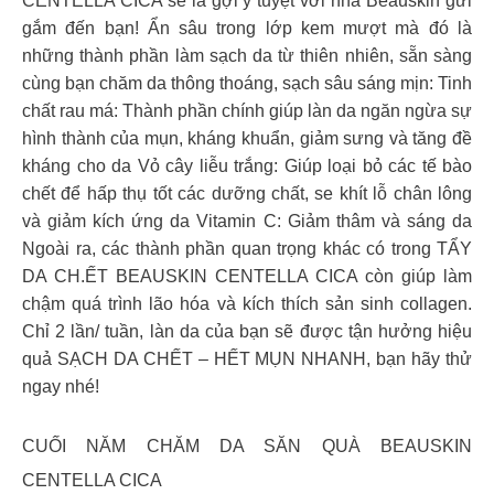
CENTELLA CICA sẽ là gợi ý tuyệt vời nhà Beauskin gửi
gắm đến bạn! Ẩn sâu trong lớp kem mượt mà đó là
những thành phần làm sạch da từ thiên nhiên, sẵn sàng
cùng bạn chăm da thông thoáng, sạch sâu sáng mịn: Tinh
chất rau má: Thành phần chính giúp làn da ngăn ngừa sự
hình thành của mụn, kháng khuẩn, giảm sưng và tăng đề
kháng cho da Vỏ cây liễu trắng: Giúp loại bỏ các tế bào
chết để hấp thụ tốt các dưỡng chất, se khít lỗ chân lông
và giảm kích ứng da Vitamin C: Giảm thâm và sáng da
Ngoài ra, các thành phần quan trọng khác có trong TẨY
DA CH.ẾT BEAUSKIN CENTELLA CICA còn giúp làm
chậm quá trình lão hóa và kích thích sản sinh collagen.
Chỉ 2 lần/ tuần, làn da của bạn sẽ được tận hưởng hiệu
quả SẠCH DA CHẾT – HẾT MỤN NHANH, bạn hãy thử
ngay nhé!
CUỐI NĂM CHĂM DA SĂN QUÀ BEAUSKIN
CENTELLA CICA