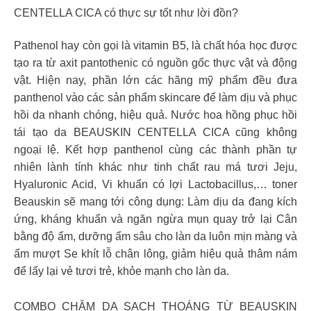
CENTELLA CICA có thực sự tốt như lời đồn?
Pathenol hay còn gọi là vitamin B5, là chất hóa học được
tạo ra từ axit pantothenic có nguồn gốc thực vật và động
vật. Hiện nay, phần lớn các hãng mỹ phẩm đều đưa
panthenol vào các sản phẩm skincare để làm dịu và phục
hồi da nhanh chóng, hiệu quả. Nước hoa hồng phục hồi
tái tạo da BEAUSKIN CENTELLA CICA cũng không
ngoại lệ. Kết hợp panthenol cùng các thành phần tự
nhiên lành tính khác như tinh chất rau má tươi Jeju,
Hyaluronic Acid, Vi khuẩn có lợi Lactobacillus,… toner
Beauskin sẽ mang tới công dụng: Làm dịu da đang kích
ứng, kháng khuẩn và ngăn ngừa mụn quay trở lại Cân
bằng độ ẩm, dưỡng ẩm sâu cho làn da luôn mịn màng và
ẩm mượt Se khít lỗ chân lông, giảm hiệu quả thâm nám
để lấy lại vẻ tươi trẻ, khỏe mạnh cho làn da.
COMBO CHĂM DA SẠCH THOÁNG TỪ BEAUSKIN