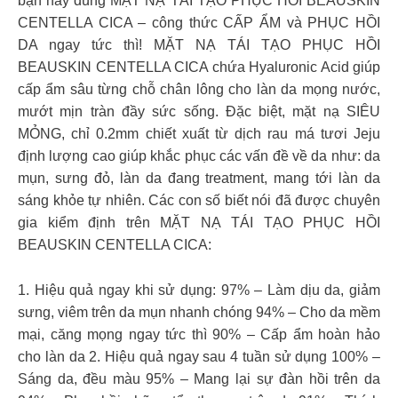
bạn hãy dùng MẶT NẠ TÁI TẠO PHỤC HỒI BEAUSKIN
CENTELLA CICA – công thức CẤP ẨM và PHỤC HỒI
DA ngay tức thì! MẶT NẠ TÁI TẠO PHỤC HỒI
BEAUSKIN CENTELLA CICA chứa Hyaluronic Acid giúp
cấp ẩm sâu từng chỗ chân lông cho làn da mọng nước,
mướt mịn tràn đầy sức sống. Đặc biệt, mặt nạ SIÊU
MỎNG, chỉ 0.2mm chiết xuất từ dịch rau má tươi Jeju
định lượng cao giúp khắc phục các vấn đề về da như: da
mụn, sưng đỏ, làn da đang treatment, mang tới làn da
sáng khỏe tự nhiên.
Các con số biết nói đã được chuyên
gia kiểm định trên MẶT NẠ TÁI TẠO PHỤC HỒI
BEAUSKIN CENTELLA CICA:
1. Hiệu quả ngay khi sử dụng: 97% – Làm dịu da, giảm
sưng, viêm trên da mụn nhanh chóng 94% – Cho da mềm
mại, căng mọng ngay tức thì 90% – Cấp ẩm hoàn hảo
cho làn da 2. Hiệu quả ngay sau 4 tuần sử dụng 100% –
Sáng da, đều màu 95% – Mang lại sự đàn hồi trên da