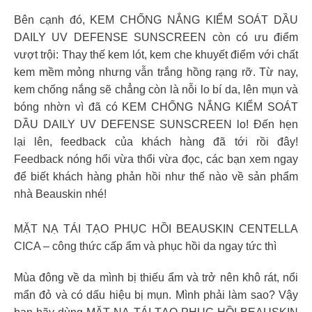
Bên cạnh đó, KEM CHỐNG NẮNG KIỂM SOÁT DẦU
DAILY UV DEFENSE SUNSCREEN còn có ưu điểm
vượt trội: Thay thế kem lót, kem che khuyết điểm với chất
kem mềm mỏng nhưng vẫn trắng hồng rạng rỡ. Từ nay,
kem chống nắng sẽ chẳng còn là nỗi lo bí da, lên mụn và
bóng nhờn vì đã có KEM CHỐNG NẮNG KIỂM SOÁT
DẦU DAILY UV DEFENSE SUNSCREEN lo! Đến hẹn
lại lên, feedback của khách hàng đã tới rồi đây!
Feedback nóng hổi vừa thổi vừa đọc, các bạn xem ngay
để biết khách hàng phản hồi như thế nào về sản phẩm
nhà Beauskin nhé!
MẶT NẠ TÁI TẠO PHỤC HỒI BEAUSKIN CENTELLA
CICA – công thức cấp ẩm và phục hồi da ngay tức thì
Mùa đông về da mình bị thiếu ẩm và trở nên khô rát, nổi
mẩn đỏ và có dấu hiệu bị mụn. Mình phải làm sao? Vậy