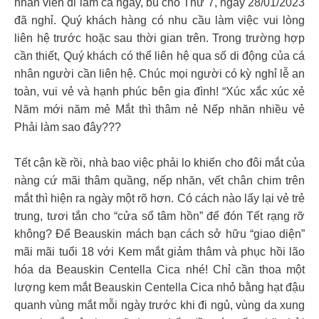
nhân viên đi làm cả ngày, bù cho Thứ 7, ngày 28/01/2023
đã nghỉ. Quý khách hàng có nhu cầu làm việc vui lòng
liên hệ trước hoặc sau thời gian trên. Trong trường hợp
cần thiết, Quý khách có thể liên hệ qua số di động của cá
nhân người cần liên hệ. Chúc mọi người có kỳ nghỉ lễ an
toàn, vui vẻ và hạnh phúc bên gia đình! “Xúc xắc xúc xẻ
Năm mới năm mẻ Mắt thì thâm nẻ Nếp nhăn nhiều vẻ
Phải làm sao đây???
Tết cận kề rồi, nhà bao việc phải lo khiến cho đôi mắt của
nàng cứ mãi thâm quầng, nếp nhăn, vết chân chim trên
mắt thì hiện ra ngày một rõ hơn. Có cách nào lấy lại vẻ trẻ
trung, tươi tắn cho “cửa sổ tâm hồn” để đón Tết rạng rỡ
không? Để Beauskin mách bạn cách sở hữu “giao diện”
mãi mãi tuổi 18 với Kem mắt giảm thâm và phục hồi lão
hóa da Beauskin Centella Cica nhé! Chỉ cần thoa một
lượng kem mắt Beauskin Centella Cica nhỏ bằng hạt đậu
quanh vùng mắt mỗi ngày trước khi đi ngủ, vùng da xung