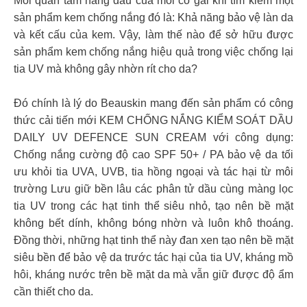
Mối quan tâm hàng đầu của mỗi cô gái khi tìm kiếm một
sản phẩm kem chống nắng đó là: Khả năng bảo vệ làn da
và kết cấu của kem. Vậy, làm thế nào để sở hữu được
sản phẩm kem chống nắng hiệu quả trong việc chống lại
tia UV mà không gây nhờn rít cho da?
Đó chính là lý do Beauskin mang đến sản phẩm có công
thức cải tiến mới KEM CHỐNG NẮNG KIỂM SOÁT DẦU
DAILY UV DEFENCE SUN CREAM với công dụng:
Chống nắng cường độ cao SPF 50+ / PA bảo vệ da tối
ưu khỏi tia UVA, UVB, tia hồng ngoại và tác hại từ môi
trường Lưu giữ bền lâu các phân tử dầu cùng màng lọc
tia UV trong các hạt tinh thể siêu nhỏ, tạo nên bề mặt
không bết dính, không bóng nhờn và luôn khô thoáng.
Đồng thời, những hạt tinh thể này đan xen tạo nên bề mặt
siêu bền để bảo vệ da trước tác hại của tia UV, kháng mồ
hôi, kháng nước trên bề mặt da mà vẫn giữ được độ ẩm
cần thiết cho da.