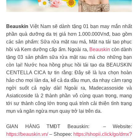
Beauskin
Việt Nam sẽ dành tặng 01 bạn may mắn nhất
phần quà dưỡng da trị giá hơn 1.000.000Vnđ, bao gồm
các sản phẩm: Sữa rửa mặt rau má, Mặt nạ tái tạo phục
hồi và Kem dưỡng cấp ẩm. Ngoài ra,
Beauskin
còn dành
tặng 03 sản phẩm sữa rửa mặt rau má cho những bạn
còn lại! Nước hoa hồng phục hồi tái tạo da BEAUSKIN
CENTELLA CICA tự tin rằng: Đây sẽ là lựa chọn hoàn
hảo cho mọi làn da, kể cả da dầu mụn, da nhạy cảm rạng
ngời suốt cả ngày dài!
Ngoài ra, Madecassoside và
Asiaticoside là 2 thành phần vô cùng quan trọng, mang
tới sự thành công lớn trong quá trình cải thiện tình trạng
mụn và ngăn ngừa mụn quay trở lại trên da.
GIAN HÀNG TMĐT Beauskin: – Website:
https://beauskin.vn/
– Shopee:
https://shopii.click/go/dmx?