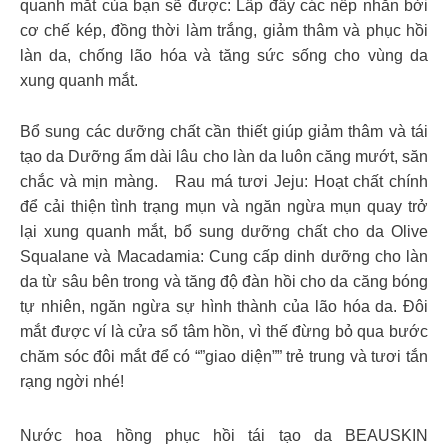
quanh mắt của bạn sẽ được: Lấp đầy các nếp nhăn bởi
cơ chế kép, đồng thời làm trắng, giảm thâm và phục hồi
làn da, chống lão hóa và tăng sức sống cho vùng da
xung quanh mắt.
Bổ sung các dưỡng chất cần thiết giúp giảm thâm và tái
tạo da Dưỡng ẩm dài lâu cho làn da luôn căng mướt, săn
chắc và mịn màng. Rau má tươi Jeju: Hoạt chất chính
để cải thiện tình trạng mụn và ngăn ngừa mụn quay trở
lại xung quanh mắt, bổ sung dưỡng chất cho da Olive
Squalane và Macadamia: Cung cấp dinh dưỡng cho làn
da từ sâu bên trong và tăng độ đàn hồi cho da căng bóng
tự nhiên, ngăn ngừa sự hình thành của lão hóa da. Đôi
mắt được ví là cửa sổ tâm hồn, vì thế đừng bỏ qua bước
chăm sóc đôi mắt để có “”giao diện”” trẻ trung và tươi tắn
rạng ngời nhé!
Nước hoa hồng phục hồi tái tạo da BEAUSKIN