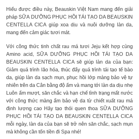
Hiểu được điều này, Beauskin Việt Nam mang đến giải
pháp SỮA DƯỠNG PHỤC HỒI TÁI TẠO DA BEAUSKIN
CENTELLA CICA giúp xoa dịu và nuôi dưỡng làn da,
mang đến cảm giác tươi mát.
Với công thức tinh chất rau má tươi Jeju kết hợp cùng
Amino acid, SỮA DƯỠNG PHỤC HỒI TÁI TẠO DA
BEAUSKIN CENTELLA CICA sẽ giúp làn da của bạn:
Giảm quá trình lão hóa, thúc đẩy quá trình tái tạo tế bào
da, giúp làn da sạch mụn, phục hồi lớp màng bảo vệ tự
nhiên trên da Cân bằng độ ẩm và mang tới làn da dịu nhẹ
Luôn ẩm mượt, săn chắc và hạn chế tình trạng mất nước
với công thức màng ẩm bảo vệ da từ chiết xuất rau má
định lượng cao Hãy tạo thói quen thoa SỮA DƯỠNG
PHỤC HỒI TÁI TẠO DA BEAUSKIN CENTELLA CICA
mỗi ngày, làn da của bạn sẽ trở nên săn chắc, sạch mụn
mà không cần tốn tiền đi Spa nhé!