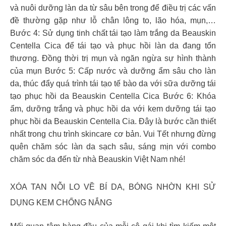
và nuôi dưỡng làn da từ sâu bên trong để điều trị các vấn
đề thường gặp như lỗ chân lông to, lão hóa, mụn,…
Bước 4: Sử dụng tinh chất tái tạo làm trắng da Beauskin
Centella Cica để tái tạo và phục hồi làn da đang tổn
thương. Đồng thời trị mụn và ngăn ngừa sự hình thành
của mụn Bước 5: Cấp nước và dưỡng ẩm sâu cho làn
da, thúc đẩy quá trình tái tạo tế bào da với sữa dưỡng tái
tạo phục hồi da Beauskin Centella Cica Bước 6: Khóa
ẩm, dưỡng trắng và phục hồi da với kem dưỡng tái tạo
phục hồi da Beauskin Centella Cia. Đây là bước cần thiết
nhất trong chu trình skincare cơ bản. Vui Tết nhưng đừng
quên chăm sóc làn da sạch sâu, sáng mịn với combo
chăm sóc da đến từ nhà Beauskin Việt Nam nhé!
XÓA TAN NỖI LO VỀ BÍ DA, BÓNG NHỜN KHI SỬ
DỤNG KEM CHỐNG NẮNG