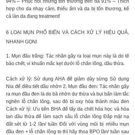
94% – Phục hồi những tổn thương trên da 91% – Thích
hợp cho da nhạy cảm, thiếu ẩm và da bị tổn thương, kể
cả làn da đang treatment!
6 LOẠI MỤN PHỔ BIẾN VÀ CÁCH XỬ LÝ HIỆU QUẢ,
NHANH GỌN!
1. Mụn đầu trắng: Tác nhân gây ra loại mụn này là do tế
bào chết, vi khuẩn mắc kẹt dưới lỗ chân lông, dầu thừa.
Cách xử lý: Sử dụng AHA để giảm dày sừng Sử dụng
Nia để điều tiết dầu nhờn 2. Mụn đầu đen: Tác nhân gây
ra mụn đầu đen là do bã nhờn dư thừa và bụi bẩn làm tắc
nghẽn lỗ chân lông, sau đó bị oxy hóa thành màu đen
Cách xử lý: Ưu tiên BHA để tẩy da chết hóa học và hòa
tan dầu thừa để làm sạch sâu lỗ chân lông Đắp mặt nạ
đất sét từ 1-2 lần/ tuần Đối với vùng mũi bị nhiều mụn
đầu đen + lỗ chân lông to thì hãy thoa BPO lần/ tuần sau