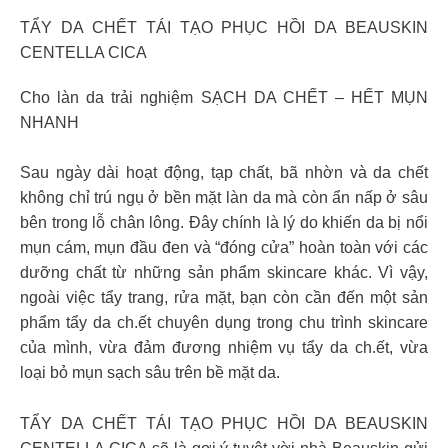
TẨY DA CHẾT TÁI TẠO PHỤC HỒI DA BEAUSKIN
CENTELLA CICA
Cho làn da trải nghiệm SẠCH DA CHẾT – HẾT MỤN
NHANH
Sau ngày dài hoạt động, tạp chất, bã nhờn và da chết
không chỉ trú ngụ ở bền mặt làn da mà còn ẩn nấp ở sâu
bên trong lỗ chân lông. Đây chính là lý do khiến da bị nổi
mụn cám, mụn đầu đen và “đóng cửa” hoàn toàn với các
dưỡng chất từ những sản phẩm skincare khác. Vì vậy,
ngoài việc tẩy trang, rửa mặt, bạn còn cần đến một sản
phẩm tẩy da ch.ết chuyên dụng trong chu trình skincare
của mình, vừa đảm đương nhiệm vụ tẩy da ch.ết, vừa
loại bỏ mụn sạch sâu trên bề mặt da
.
TẨY DA CHẾT TÁI TẠO PHỤC HỒI DA BEAUSKIN