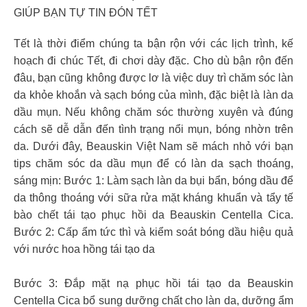
GIÚP BẠN TỰ TIN ĐÓN TẾT
Tết là thời điểm chúng ta bận rộn với các lịch trình, kế
hoạch đi chúc Tết, đi chơi dày đặc. Cho dù bận rộn đến
đâu, bạn cũng không được lơ là việc duy trì chăm sóc làn
da khỏe khoắn và sạch bóng của mình, đặc biệt là làn da
dầu mụn. Nếu không chăm sóc thường xuyên và đúng
cách sẽ dễ dẫn đến tình trạng nổi mụn, bóng nhờn trên
da. Dưới đây, Beauskin Việt Nam sẽ mách nhỏ với bạn
tips chăm sóc da dầu mụn để có làn da sạch thoáng,
sáng mịn: Bước 1: Làm sạch làn da bụi bẩn, bóng dầu để
da thông thoáng với sữa rửa mặt kháng khuẩn và tẩy tế
bào chết tái tạo phục hồi da Beauskin Centella Cica.
Bước 2: Cấp ẩm tức thì và kiểm soát bóng dầu hiệu quả
với nước hoa hồng tái tạo da
Bước 3: Đắp mặt nạ phục hồi tái tạo da Beauskin
Centella Cica bổ sung dưỡng chất cho làn da, dưỡng ẩm