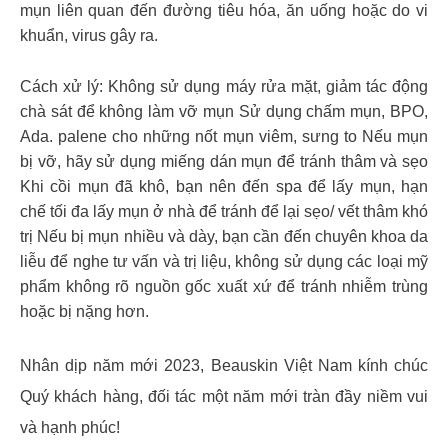
mụn liên quan đến đường tiêu hóa, ăn uống hoặc do vi
khuẩn, virus gây ra.
Cách xử lý: Không sử dụng máy rửa mặt, giảm tác động
chà sát để không làm vỡ mụn Sử dụng chấm mụn, BPO,
Ada. palene cho những nốt mụn viêm, sưng to Nếu mụn
bị vỡ, hãy sử dụng miếng dán mụn để tránh thâm và sẹo
Khi cồi mụn đã khô, bạn nên đến spa để lấy mụn, hạn
chế tối đa lấy mụn ở nhà để tránh để lại sẹo/ vết thâm khó
trị Nếu bị mụn nhiều và dày, bạn cần đến chuyên khoa da
liễu để nghe tư vấn và trị liệu, không sử dụng các loại mỹ
phẩm không rõ nguồn gốc xuất xứ để tránh nhiễm trùng
hoặc bị nặng hơn.
Nhân dịp năm mới 2023, Beauskin Việt Nam kính chúc
Quý khách hàng, đối tác một năm mới tràn đầy niềm vui
và hạnh phúc!