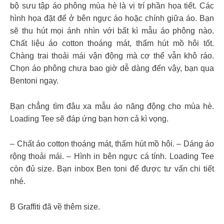
bộ sưu tập áo phông mùa hè là vị trí phần họa tiết. Các
hình họa đặt để ở bên ngực áo hoặc chính giữa áo. Bạn
sẽ thu hút mọi ánh nhìn với bất kì mẫu áo phông nào.
Chất liệu áo cotton thoáng mát, thấm hút mồ hôi tốt.
Chàng trai thoải mái vận động mà cơ thể vẫn khô ráo.
Chọn áo phông chưa bao giờ dễ dàng đến vậy, bạn qua
Bentoni ngay.
Bạn chẳng tìm đâu xa mẫu áo năng động cho mùa hè.
Loading Tee sẽ đáp ứng bạn hơn cả kì vọng.
– Chất áo cotton thoáng mát, thấm hút mồ hôi. – Dáng áo
rộng thoải mái. – Hình in bên ngực cá tính. Loading Tee
còn đủ size. Bạn inbox Ben toni để được tư vấn chi tiết
nhé.
B Graffiti đã về thêm size.