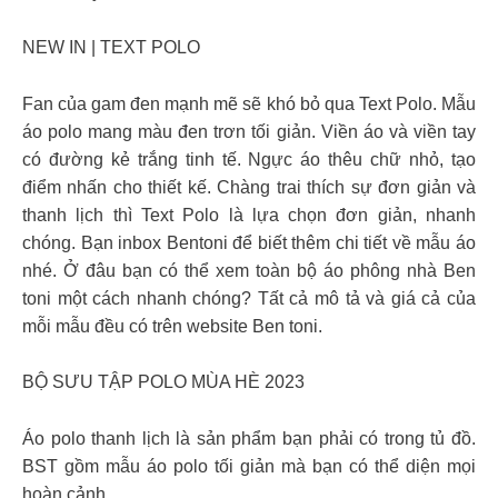
NEW IN | TEXT POLO
Fan của gam đen mạnh mẽ sẽ khó bỏ qua Text Polo. Mẫu
áo polo mang màu đen trơn tối giản. Viền áo và viền tay
có đường kẻ trắng tinh tế. Ngực áo thêu chữ nhỏ, tạo
điểm nhấn cho thiết kế. Chàng trai thích sự đơn giản và
thanh lịch thì Text Polo là lựa chọn đơn giản, nhanh
chóng. Bạn inbox Bentoni để biết thêm chi tiết về mẫu áo
nhé. Ở đâu bạn có thể xem toàn bộ áo phông nhà Ben
toni một cách nhanh chóng? Tất cả mô tả và giá cả của
mỗi mẫu đều có trên website Ben toni.
BỘ SƯU TẬP POLO MÙA HÈ 2023
Áo polo thanh lịch là sản phẩm bạn phải có trong tủ đồ.
BST gồm mẫu áo polo tối giản mà bạn có thể diện mọi
hoàn cảnh.