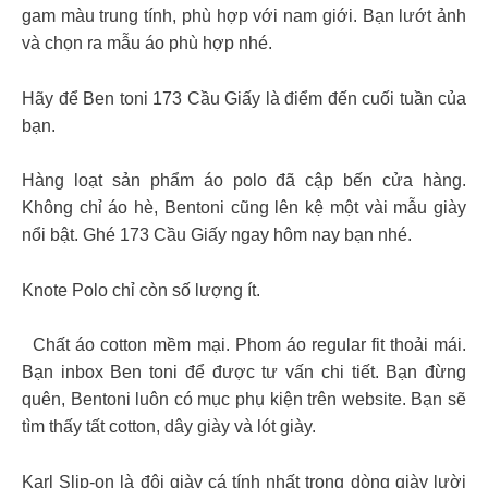
gam màu trung tính, phù hợp với nam giới. Bạn lướt ảnh
và chọn ra mẫu áo phù hợp nhé.
Hãy để Ben toni 173 Cầu Giấy là điểm đến cuối tuần của
bạn.
Hàng loạt sản phẩm áo polo đã cập bến cửa hàng.
Không chỉ áo hè, Bentoni cũng lên kệ một vài mẫu giày
nổi bật. Ghé 173 Cầu Giấy ngay hôm nay bạn nhé.
Knote Polo chỉ còn số lượng ít.
Chất áo cotton mềm mại. Phom áo regular fit thoải mái.
Bạn inbox Ben toni để được tư vấn chi tiết. Bạn đừng
quên, Bentoni luôn có mục phụ kiện trên website. Bạn sẽ
tìm thấy tất cotton, dây giày và lót giày.
Karl Slip-on là đôi giày cá tính nhất trong dòng giày lười