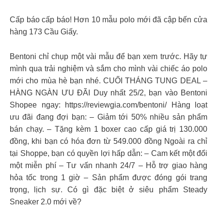
Cấp báo cấp báo! Hơn 10 mẫu polo mới đã cập bến cửa
hàng 173 Cầu Giấy.
Bentoni chỉ chụp một vài mẫu để bạn xem trước. Hãy tự
mình qua trải nghiệm và sắm cho mình vài chiếc áo polo
mới cho mùa hè bạn nhé. CUỐI THÁNG TUNG DEAL –
HÀNG NGÀN ƯU ĐÃI Duy nhất 25/2, bạn vào Bentoni
Shopee ngay: https://reviewgia.com/bentoni/ Hàng loạt
ưu đãi đang đợi bạn: – Giảm tới 50% nhiều sản phẩm
bán chạy. – Tặng kèm 1 boxer cao cấp giá trị 130.000
đồng, khi bạn có hóa đơn từ 549.000 đồng Ngoài ra chỉ
tại Shoppe, bạn có quyền lợi hấp dẫn: – Cam kết một đổi
một miễn phí – Tư vấn nhanh 24/7 – Hỗ trợ giao hàng
hỏa tốc trong 1 giờ – Sản phẩm được đóng gói trang
trọng, lịch sự. Có gì đặc biệt ở siêu phẩm Steady
Sneaker 2.0 mới về?