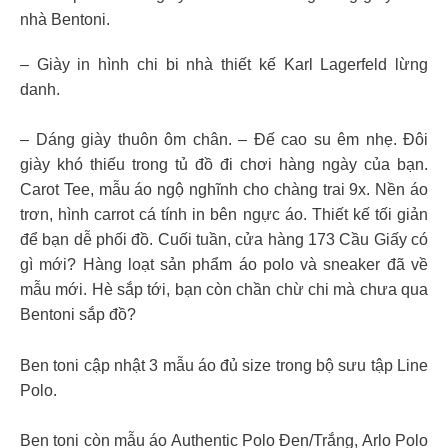
nhà Bentoni.
– Giày in hình chi bi nhà thiết kế Karl Lagerfeld lừng
danh.
– Dáng giày thuôn ôm chân. – Đế cao su êm nhẹ. Đôi
giày khó thiếu trong tủ đồ đi chơi hàng ngày của bạn.
Carot Tee, mẫu áo ngộ nghĩnh cho chàng trai 9x. Nền áo
trơn, hình carrot cá tính in bên ngực áo. Thiết kế tối giản
để bạn dễ phối đồ. Cuối tuần, cửa hàng 173 Cầu Giấy có
gì mới? Hàng loạt sản phẩm áo polo và sneaker đã về
mẫu mới. Hè sắp tới, bạn còn chần chừ chi mà chưa qua
Bentoni sắp đồ?
Ben toni cập nhật 3 mẫu áo đủ size trong bộ sưu tập Line
Polo.
Ben toni còn mẫu áo Authentic Polo Đen/Trắng, Arlo Polo