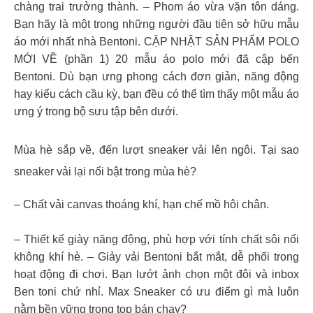
chàng trai trưởng thành. – Phom áo vừa vặn tôn dáng.
Bạn hãy là một trong những người đầu tiên sở hữu mẫu
áo mới nhất nhà Bentoni. CẬP NHẬT SẢN PHẨM POLO
MỚI VỀ (phần 1) 20 mẫu áo polo mới đã cập bến
Bentoni. Dù bạn ưng phong cách đơn giản, năng động
hay kiểu cách cầu kỳ, bạn đều có thể tìm thấy một mẫu áo
ưng ý trong bộ sưu tập bên dưới.
Mùa hè sắp về, đến lượt sneaker vải lên ngôi. Tại sao
sneaker vải lại nổi bật trong mùa hè?
– Chất vải canvas thoáng khí, hạn chế mồ hôi chân.
– Thiết kế giày năng động, phù hợp với tính chất sôi nổi
không khí hè. – Giảy vải Bentoni bắt mắt, dễ phối trong
hoạt động đi chơi. Bạn lướt ảnh chọn một đôi và inbox
Ben toni chứ nhỉ. Max Sneaker có ưu điểm gì mà luôn
nằm bền vững trong top bán chạy?