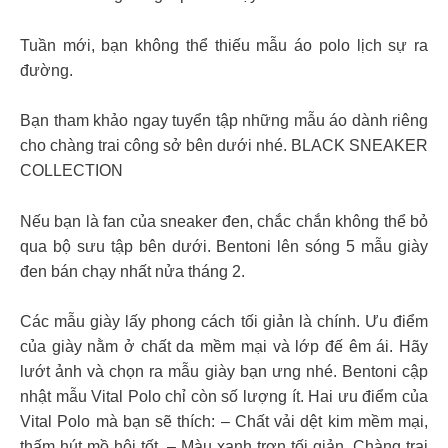
Tuần mới, bạn không thể thiếu mẫu áo polo lịch sự ra
đường.
Bạn tham khảo ngay tuyển tập những mẫu áo dành riêng
cho chàng trai công sở bên dưới nhé. BLACK SNEAKER
COLLECTION
Nếu bạn là fan của sneaker đen, chắc chắn không thể bỏ
qua bộ sưu tập bên dưới. Bentoni lên sóng 5 mẫu giày
đen bán chạy nhất nửa tháng 2.
Các mẫu giày lấy phong cách tối giản là chính. Ưu điểm
của giày nằm ở chất da mềm mại và lớp đế êm ái. Hãy
lướt ảnh và chọn ra mẫu giày bạn ưng nhé. Bentoni cập
nhật mẫu Vital Polo chỉ còn số lượng ít. Hai ưu điểm của
Vital Polo mà bạn sẽ thích: – Chất vải dệt kim mềm mại,
thấm hút mồ hôi tốt. – Màu xanh trơn tối giản. Chàng trai