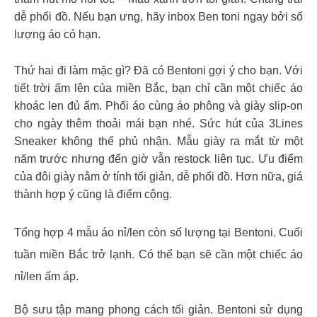
dễ phối đồ. Nếu bạn ưng, hãy inbox Ben toni ngay bởi số
lượng áo có hạn.
Thứ hai đi làm mặc gì? Đã có Bentoni gợi ý cho bạn. Với
tiết trời ấm lên của miền Bắc, bạn chỉ cần một chiếc áo
khoác len đủ ấm. Phối áo cùng áo phông và giày slip-on
cho ngày thêm thoải mái bạn nhé. Sức hút của 3Lines
Sneaker không thể phủ nhận. Mẫu giày ra mắt từ một
năm trước nhưng đến giờ vẫn restock liên tục. Ưu điểm
của đôi giày nằm ở tính tối giản, dễ phối đồ. Hơn nữa, giá
thành hợp ý cũng là điểm cộng.
Tổng hợp 4 mẫu áo nỉ/len còn số lượng tại Bentoni. Cuối
tuần miền Bắc trở lạnh. Có thể bạn sẽ cần một chiếc áo
nỉ/len ấm áp.
Bộ sưu tập mang phong cách tối giản. Bentoni sử dụng