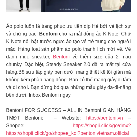
Áo polo luôn là trang phục ưu tiên dịp Hè bởi vẻ lịch sự
và chững trạc.
Bentoni
cho ra mắt dòng áo K Note. Chữ
K Note nổi bật trước ngực áo tạo vẻ trẻ trung cho người
mặc. Hàng loạt sản phẩm áo polo thanh lịch mới về. Về
danh mục sneaker,
Bentoni
về thêm size của 2 mẫu
chunky. Đặc biệt, Steady Sneaker 2.0 đã ra mắt tại cửa
hàng.Bộ sưu tập giày bên dưới mang thiết kể tối giản mà
không kém phần năng động. Bạn có thể mang giày đi làm
và đi chơi. Bạn đừng bỏ qua những mẫu giày đa-di-năng
bên dưới. Inbox Bentoni ngay.
Bentoni FOR SUCCESS – ALL IN Bentoni GIAN HÀNG
TMĐT Bentoni: – Website:
https://bentoni.vn
–
Shopee:
https://shopii.click/go/dmx?
https://shopii.click/go/shopee_kol?bentonivietnam.official