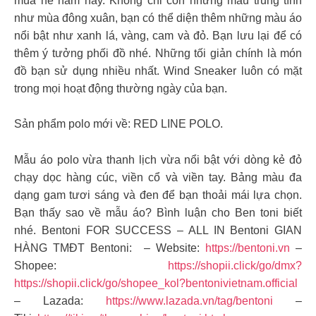
mùa hè năm nay. Không chỉ còn những màu trung tính
như mùa đông xuân, bạn có thể diện thêm những màu áo
nổi bật như xanh lá, vàng, cam và đỏ. Bạn lưu lại để có
thêm ý tưởng phối đồ nhé. Những tối giản chính là món
đồ bạn sử dụng nhiều nhất. Wind Sneaker luôn có mặt
trong mọi hoạt động thường ngày của bạn.
Sản phẩm polo mới về: RED LINE POLO.
Mẫu áo polo vừa thanh lịch vừa nổi bật với dòng kẻ đỏ
chạy dọc hàng cúc, viền cổ và viền tay. Bảng màu đa
dạng gam tươi sáng và đen để bạn thoải mái lựa chọn.
Bạn thấy sao về mẫu áo? Bình luận cho Ben toni biết
nhé. Bentoni FOR SUCCESS – ALL IN Bentoni GIAN
HÀNG TMĐT Bentoni: – Website:
https://bentoni.vn
–
Shopee:
https://shopii.click/go/dmx?
https://shopii.click/go/shopee_kol?bentonivietnam.official
– Lazada:
https://www.lazada.vn/tag/bentoni
–