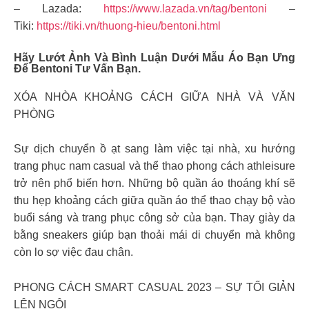
– Lazada:
https://www.lazada.vn/tag/bentoni
–
Tiki:
https://tiki.vn/thuong-hieu/bentoni.html
Hãy Lướt Ảnh Và Bình Luận Dưới Mẫu Áo Bạn Ưng
Để Bentoni Tư Vấn Bạn.
XÓA NHÒA KHOẢNG CÁCH GIỮA NHÀ VÀ VĂN
PHÒNG
Sự dịch chuyển ồ ạt sang làm việc tại nhà, xu hướng
trang phục nam casual và thể thao phong cách athleisure
trở nên phổ biến hơn. Những bộ quần áo thoáng khí sẽ
thu hẹp khoảng cách giữa quần áo thể thao chạy bộ vào
buổi sáng và trang phục công sở của bạn. Thay giày da
bằng sneakers giúp bạn thoải mái di chuyển mà không
còn lo sợ việc đau chân.
PHONG CÁCH SMART CASUAL 2023 – SỰ TỐI GIẢN
LÊN NGÔI