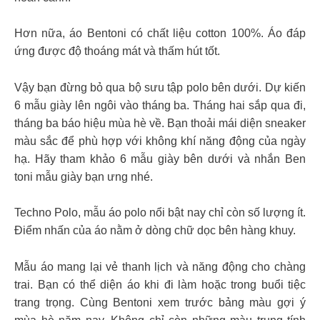
Hơn nữa, áo Bentoni có chất liệu cotton 100%. Áo đáp
ứng được độ thoáng mát và thấm hút tốt.
Vậy bạn đừng bỏ qua bộ sưu tập polo bên dưới. Dự kiến
6 mẫu giày lên ngôi vào tháng ba. Tháng hai sắp qua đi,
tháng ba báo hiệu mùa hè về. Bạn thoải mái diện sneaker
màu sắc để phù hợp với không khí năng động của ngày
hạ. Hãy tham khảo 6 mẫu giày bên dưới và nhắn Ben
toni mẫu giày bạn ưng nhé.
Techno Polo, mẫu áo polo nổi bật nay chỉ còn số lượng ít.
Điểm nhấn của áo nằm ở dòng chữ dọc bên hàng khuy.
Mẫu áo mang lại vẻ thanh lịch và năng động cho chàng
trai. Bạn có thể diện áo khi đi làm hoặc trong buổi tiệc
trang trọng. Cùng Bentoni xem trước bảng màu gợi ý