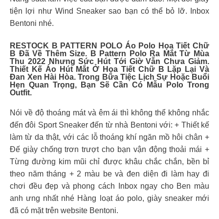
tiện lợi như Wind Sneaker sao bạn có thể bỏ lỡ. Inbox
Bentoni nhé.
RESTOCK B PATTERN POLO Áo Polo Họa Tiết Chữ
B Đã Về Thêm Size. B Pattern Polo Ra Mắt Từ Mùa
Thu 2022 Nhưng Sức Hút Tới Giờ Vẫn Chưa Giảm.
Thiết Kế Áo Hút Mắt Ở Họa Tiết Chữ B Lặp Lại Và
Đan Xen Hài Hòa. Trong Bữa Tiệc Lịch Sự Hoặc Buổi
Hẹn Quan Trọng, Bạn Sẽ Cần Có Mẫu Polo Trong
Outfit.
Nói về độ thoáng mát và êm ái thì không thể không nhắc
đến đôi Sport Sneaker đến từ nhà Bentoni với: + Thiết kế
làm từ da thật, với các lỗ thoáng khí ngăn mồ hôi chân +
Đế giày chống trơn trượt cho bạn vận động thoải mái +
Từng đường kim mũi chỉ được khâu chắc chắn, bền bỉ
theo năm tháng + 2 màu be và đen diện đi làm hay đi
chơi đều đẹp và phong cách Inbox ngay cho Ben màu
anh ưng nhất nhé Hàng loạt áo polo, giày sneaker mới
đã có mặt trên website Bentoni.