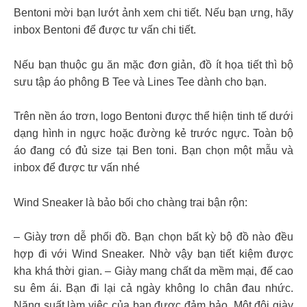
Bentoni mời bạn lướt ảnh xem chi tiết. Nếu bạn ưng, hãy
inbox Bentoni để được tư vấn chi tiết.
Nếu bạn thuộc gu ăn mặc đơn giản, đồ ít họa tiết thì bộ
sưu tập áo phông B Tee và Lines Tee dành cho bạn.
Trên nền áo trơn, logo Bentoni được thể hiện tinh tế dưới
dạng hình in ngực hoặc đường kẻ trước ngực. Toàn bộ
áo đang có đủ size tại Ben toni. Bạn chọn một mẫu và
inbox để được tư vấn nhé
Wind Sneaker là bảo bối cho chàng trai bận rộn:
– Giày trơn dễ phối đồ. Bạn chọn bất kỳ bộ đồ nào đều
hợp đi với Wind Sneaker. Nhờ vậy bạn tiết kiệm được
kha khá thời gian. – Giày mang chất da mềm mại, đế cao
su êm ái. Bạn đi lại cả ngày không lo chân đau nhức.
Năng suất làm việc của bạn được đảm bảo. Một đôi giày