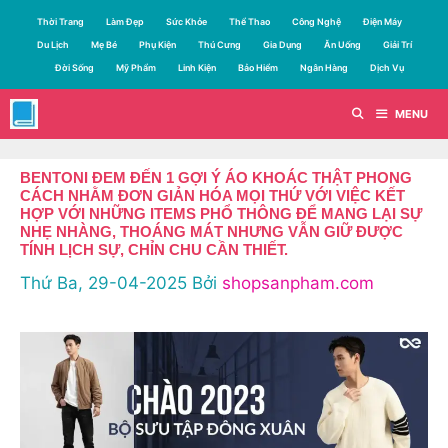
Chuyển
Thời Trang
Làm Đẹp
Sức Khỏe
Thể Thao
Công Nghệ
Điện Máy
đến
Du Lịch
Mẹ Bé
Phụ Kiện
Thú Cưng
Gia Dụng
Ăn Uống
Giải Trí
nội
Đời Sống
Mỹ Phẩm
Linh Kiện
Bảo Hiểm
Ngân Hàng
Dịch Vụ
dung
MENU
BENTONI ĐEM ĐẾN 1 GỢI Ý ÁO KHOÁC THẬT PHONG
CÁCH NHẰM ĐƠN GIẢN HÓA MỌI THỨ VỚI VIỆC KẾT
HỢP VỚI NHỮNG ITEMS PHỔ THÔNG ĐỂ MANG LẠI SỰ
NHẸ NHÀNG, THOÁNG MÁT NHƯNG VẪN GIỮ ĐƯỢC
TÍNH LỊCH SỰ, CHỈN CHU CẦN THIẾT.
Thứ Ba, 29-04-2025
Bởi
shopsanpham.com