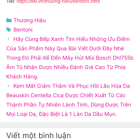
Tiki:
https://tiki.vn/thuong-hieu/bentoni.html
Danh
Thương Hiệu
mục
Thẻ
Bentoni
Hãy Cùng Bếp Xanh Tìm Hiểu Những Ưu Điểm
Của Sản Phẩm Này Qua Bài Viết Dưới Đây Nhé
Trong Đó Phải Kể Đến Máy Hút Mùi Bosch Dhl755b
Âm Tủ Nhận Được Nhiều Đánh Giá Cao Từ Phía
Khách Hàng.
Kem Mắt Giảm Thâm Và Phục Hồi Lão Hóa Da
Beauskin Centella Cica Được Chiết Xuất Từ Các
Thành Phần Tự Nhiên Lành Tính, Dùng Được Trên
Mọi Loại Da, Đặc Biệt Là 1 Làn Da Dầu Mụn.
Viết một bình luận