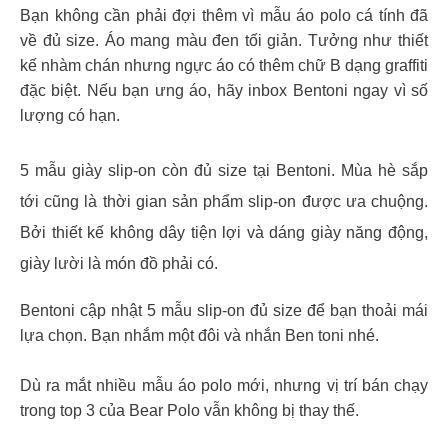
Bạn không cần phải đợi thêm vì mẫu áo polo cá tính đã
về đủ size. Áo mang màu đen tối giản. Tưởng như thiết
kế nhàm chán nhưng ngực áo có thêm chữ B dạng graffiti
đặc biệt. Nếu bạn ưng áo, hãy inbox Bentoni ngay vì số
lượng có hạn.
5 mẫu giày slip-on còn đủ size tại Bentoni. Mùa hè sắp
tới cũng là thời gian sản phẩm slip-on được ưa chuộng.
Bởi thiết kế không dây tiện lợi và dáng giày năng động,
giày lười là món đồ phải có.
Bentoni cập nhật 5 mẫu slip-on đủ size để bạn thoải mái
lựa chọn. Bạn nhắm một đôi và nhắn Ben toni nhé.
Dù ra mắt nhiều mẫu áo polo mới, nhưng vị trí bán chạy
trong top 3 của Bear Polo vẫn không bị thay thế.