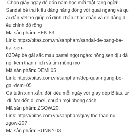
Chọn giày ngay để đón năm học mới thật rạng ngời!
Sandal bé trai kiểu dáng năng động với quai ngang và qu
ai dán Velcro giúp cố định chân chắc chắn và dễ dàng đi
ều chỉnh độ rộng
Mã sản phẩm: SEN.83
Link: https://bitas.com.vn/sanpham/sandal-de-bang-be-
trai-sen-
83Dép bé gái sắc màu pastel ngọt ngào: hồng sen dịu dà
ng, kem thanh lịch và tím mộng mơ
Mã sản phẩm: DEMI.05
Link: https://bitas.com.vn/sanpham/dep-quai-ngang-be-
gai-demi-05
Cả tuần xinh xắn, đổi kiểu mỗi ngày với giày dép Bitas, từ
đi làm đến đi chơi, chuẩn mọi phong cách
Mã sản phẩm: ZGOW.20
Link: https://bitas.com.vn/sanpham/giay-the-thao-nu-
zgow-20?
Mã sản phẩm: SUNNY.03