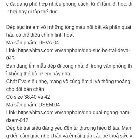
c đa dạng phù hợp nhiều phong cách, từ đi làm, đi học, đi
chơi hay đi tập thể dục
Dép sục trẻ em với những tông màu nổi bật và phần quai
hậu có thể điều chỉnh linh hoạt
Mã sản phẩm: DEVA.04
Link: https://bitas.com.vn/sanpham/dep-suc-be-trai-deva-
04?
Bạn đang tìm mẫu dép đi trong nhà, đi trong văn phòng th
ì không thể bỏ lỡ em này nha
Chất Eva siêu nhẹ, mang vô cùng êm ái và thông thoáng
cho đôi bàn chân
Có size 38,40 và 42
Mã sản phẩm: DSEM.04
Link: https://bitas.com.vn/sanpham/dep-quai-ngang-nam-
dsem-04?
Dép bé trai siêu đáng yêu đến từ thương hiệu Bitas. Man
g đến cảm giác nhẹ chân và êm ái giúp các bé thoả sức v