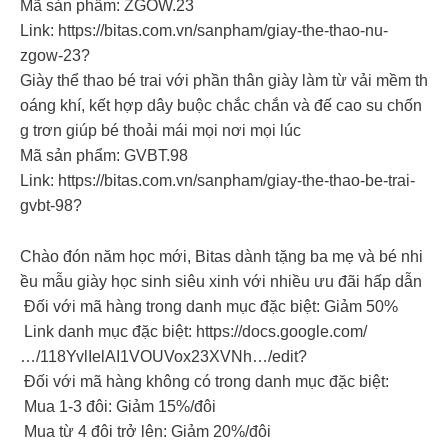
Mã sản phẩm: ZGOW.23
Link: https://bitas.com.vn/sanpham/giay-the-thao-nu-
zgow-23?
Giày thể thao bé trai với phần thân giày làm từ vải mềm th
oáng khí, kết hợp dây buộc chắc chắn và đế cao su chốn
g trơn giúp bé thoải mái mọi nơi mọi lúc
Mã sản phẩm: GVBT.98
Link: https://bitas.com.vn/sanpham/giay-the-thao-be-trai-
gvbt-98?
Chào đón năm học mới, Bitas dành tặng ba mẹ và bé nhi
ều mẫu giày học sinh siêu xinh với nhiều ưu đãi hấp dẫn
Đối với mã hàng trong danh mục đặc biệt: Giảm 50%
Link danh mục đặc biệt: https://docs.google.com/
…/118YvlIelAI1VOUVox23XVNh…/edit?
Đối với mã hàng không có trong danh mục đặc biệt:
Mua 1-3 đôi: Giảm 15%/đôi
Mua từ 4 đôi trở lên: Giảm 20%/đôi