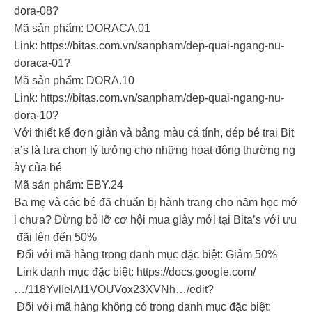
dora-08?
Mã sản phẩm: DORACA.01
Link: https://bitas.com.vn/sanpham/dep-quai-ngang-nu-
doraca-01?
Mã sản phẩm: DORA.10
Link: https://bitas.com.vn/sanpham/dep-quai-ngang-nu-
dora-10?
Với thiết kế đơn giản và bảng màu cá tính, dép bé trai Bit
a’s là lựa chọn lý tưởng cho những hoạt động thường ng
ày của bé
Mã sản phẩm: EBY.24
Ba mẹ và các bé đã chuẩn bị hành trang cho năm học mớ
i chưa? Đừng bỏ lỡ cơ hội mua giày mới tại Bita’s với ưu
đãi lên đến 50%
Đối với mã hàng trong danh mục đặc biệt: Giảm 50%
Link danh mục đặc biệt: https://docs.google.com/
…/118YvlIelAI1VOUVox23XVNh…/edit?
Đối với mã hàng không có trong danh mục đặc biệt: