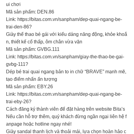
ui chơi
Mã sản phẩm: DEN.86
Link: https://bitas.com.vn/sanpham/dep-quai-ngang-be-
trai-den-86?
Giày thể thao bé gái với kiểu dáng năng động, khỏe khoắ
n, thiết kế cổ thấp, ôm chân vừa vặn
Mã sản phẩm: GVBG.111
Link: https://bitas.com.vn/sanpham/giay-the-thao-be-gai-
gvbg-111?
Dép bé trai quai ngang bản to in chữ “BRAVE” mạnh mẽ,
tạo điểm nhấn ấn tượng
Mã sản phẩm: EBY.26
Link: https://bitas.com.vn/sanpham/dep-quai-ngang-be-
trai-eby-26?
Cách đăng ký thành viên để đặt hàng trên website Bita’s
Nếu cần hỗ trợ thêm, quý khách đừng ngần ngại liên hệ f
anpage hoặc hotline ngay nhé!
Giày sandal thanh lịch và thoải mái, lựa chọn hoàn hảo c