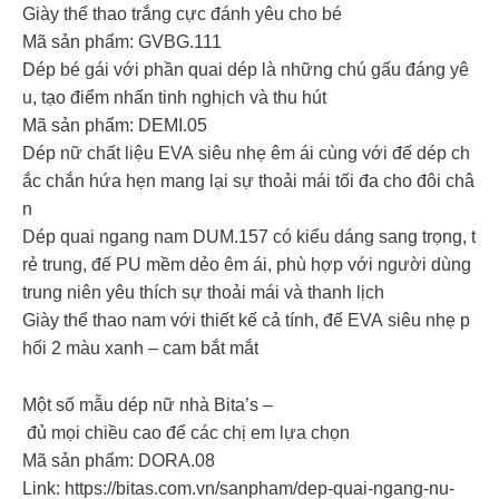
Giày thể thao trắng cực đánh yêu cho bé
Mã sản phẩm: GVBG.111
Dép bé gái với phần quai dép là những chú gấu đáng yê
u, tạo điểm nhấn tinh nghịch và thu hút
Mã sản phẩm: DEMI.05
Dép nữ chất liệu EVA siêu nhẹ êm ái cùng với đế dép ch
ắc chắn hứa hẹn mang lại sự thoải mái tối đa cho đôi châ
n
Dép quai ngang nam DUM.157 có kiểu dáng sang trọng, t
rẻ trung, đế PU mềm dẻo êm ái, phù hợp với người dùng
trung niên yêu thích sự thoải mái và thanh lịch
Giày thể thao nam với thiết kế cả tính, đế EVA siêu nhẹ p
hối 2 màu xanh – cam bắt mắt
Một số mẫu dép nữ nhà Bita’s –
đủ mọi chiều cao để các chị em lựa chọn
Mã sản phẩm: DORA.08
Link: https://bitas.com.vn/sanpham/dep-quai-ngang-nu-