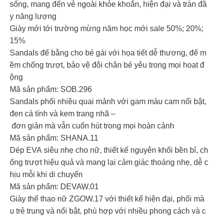
sống, mang đến vẻ ngoài khỏe khoắn, hiện đại và tràn đầ
y năng lượng
Giày mới tới trường mừng năm học mới sale 50%; 20%;
15%
Sandals đế bằng cho bé gái với họa tiết dễ thương, đế m
ềm chống trượt, bảo vệ đôi chân bé yêu trong mọi hoạt đ
ộng
Mã sản phẩm: SOB.296
Sandals phối nhiều quai mảnh với gam màu cam nổi bật,
đen cá tính và kem trang nhã –
đơn giản mà vẫn cuốn hút trong mọi hoàn cảnh
Mã sản phẩm: SHANA.11
Dép EVA siêu nhẹ cho nữ, thiết kế nguyên khối bền bỉ, ch
ống trượt hiệu quả và mang lại cảm giác thoáng nhẹ, dễ c
hịu mỗi khi di chuyển
Mã sản phẩm: DEVAW.01
Giày thể thao nữ ZGOW.17 với thiết kế hiện đại, phối mà
u trẻ trung và nổi bật, phù hợp với nhiều phong cách và c