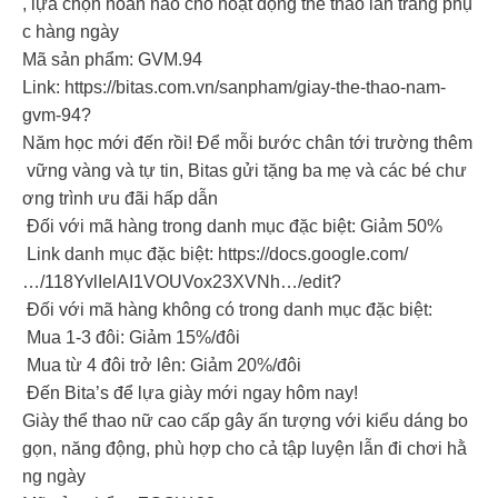
, lựa chọn hoàn hảo cho hoạt động thể thao lẫn trang phụ
c hàng ngày
Mã sản phẩm: GVM.94
Link: https://bitas.com.vn/sanpham/giay-the-thao-nam-
gvm-94?
Năm học mới đến rồi! Để mỗi bước chân tới trường thêm
vững vàng và tự tin, Bitas gửi tặng ba mẹ và các bé chư
ơng trình ưu đãi hấp dẫn
Đối với mã hàng trong danh mục đặc biệt: Giảm 50%
Link danh mục đặc biệt: https://docs.google.com/
…/118YvlIelAI1VOUVox23XVNh…/edit?
Đối với mã hàng không có trong danh mục đặc biệt:
Mua 1-3 đôi: Giảm 15%/đôi
Mua từ 4 đôi trở lên: Giảm 20%/đôi
Đến Bita’s để lựa giày mới ngay hôm nay!
Giày thể thao nữ cao cấp gây ấn tượng với kiểu dáng bo
gọn, năng động, phù hợp cho cả tập luyện lẫn đi chơi hằ
ng ngày