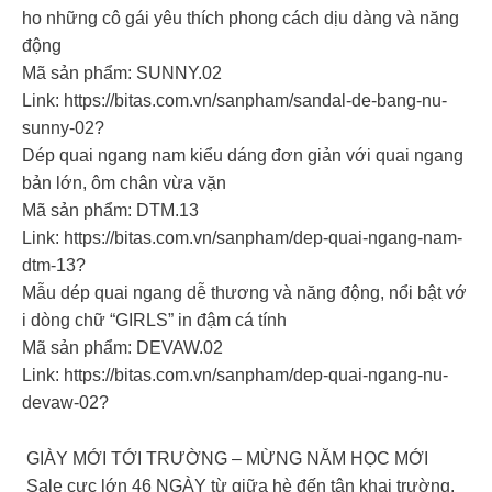
ho những cô gái yêu thích phong cách dịu dàng và năng
động
Mã sản phẩm: SUNNY.02
Link: https://bitas.com.vn/sanpham/sandal-de-bang-nu-
sunny-02?
Dép quai ngang nam kiểu dáng đơn giản với quai ngang
bản lớn, ôm chân vừa vặn
Mã sản phẩm: DTM.13
Link: https://bitas.com.vn/sanpham/dep-quai-ngang-nam-
dtm-13?
Mẫu dép quai ngang dễ thương và năng động, nổi bật vớ
i dòng chữ “GIRLS” in đậm cá tính
Mã sản phẩm: DEVAW.02
Link: https://bitas.com.vn/sanpham/dep-quai-ngang-nu-
devaw-02?
GIÀY MỚI TỚI TRƯỜNG – MỪNG NĂM HỌC MỚI
Sale cực lớn 46 NGÀY từ giữa hè đến tận khai trường.