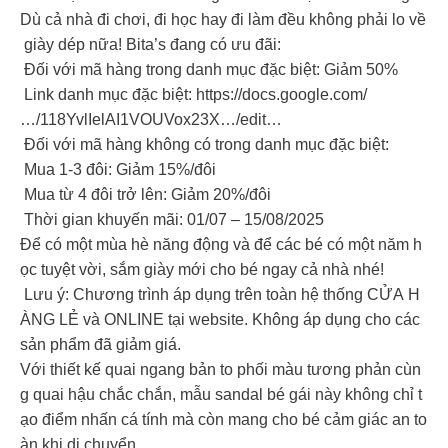
Dù cả nhà đi chơi, đi học hay đi làm đều không phải lo về
giày dép nữa! Bita’s đang có ưu đãi:
Đối với mã hàng trong danh mục đặc biệt: Giảm 50%
Link danh mục đặc biệt: https://docs.google.com/
…/118YvlIelAI1VOUVox23X…/edit…
Đối với mã hàng không có trong danh mục đặc biệt:
Mua 1-3 đôi: Giảm 15%/đôi
Mua từ 4 đôi trở lên: Giảm 20%/đôi
Thời gian khuyến mãi: 01/07 – 15/08/2025
Để có một mùa hè năng động và để các bé có một năm h
ọc tuyệt vời, sắm giày mới cho bé ngay cả nhà nhé!
Lưu ý: Chương trình áp dụng trên toàn hệ thống CỬA H
ÀNG LẺ và ONLINE tại website. Không áp dụng cho các
sản phẩm đã giảm giá.
Với thiết kế quai ngang bản to phối màu tương phản cùn
g quai hậu chắc chắn, mẫu sandal bé gái này không chỉ t
ạo điểm nhấn cá tính mà còn mang cho bé cảm giác an to
àn khi di chuyển