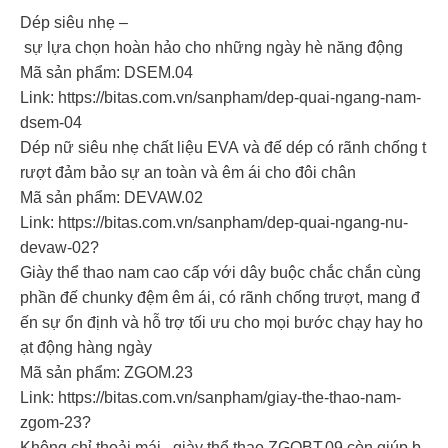
Dép siêu nhẹ –
sự lựa chọn hoàn hảo cho những ngày hè năng động
Mã sản phẩm: DSEM.04
Link: https://bitas.com.vn/sanpham/dep-quai-ngang-nam-
dsem-04
Dép nữ siêu nhẹ chất liệu EVA và đế dép có rãnh chống t
rượt đảm bảo sự an toàn và êm ái cho đôi chân
Mã sản phẩm: DEVAW.02
Link: https://bitas.com.vn/sanpham/dep-quai-ngang-nu-
devaw-02?
Giày thể thao nam cao cấp với dây buộc chắc chắn cùng
phần đế chunky đệm êm ái, có rãnh chống trượt, mang đ
ến sự ổn định và hỗ trợ tối ưu cho mọi bước chạy hay ho
ạt động hàng ngày ‍️
Mã sản phẩm: ZGOM.23
Link: https://bitas.com.vn/sanpham/giay-the-thao-nam-
zgom-23?
Không chỉ thoải mái, giày thể thao ZGOBT.09 còn giúp b