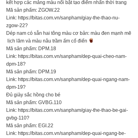
kết hợp các mảng màu nổi bật tạo điểm nhấn thời trang
Mã sản phẩm: ZGOW.22
Link: https://bitas.com.vn/sanpham/giay-the-thao-nu-
zgow-22?
Dép nam có sẵn hai tông màu cơ bản: màu đen mạnh mẽ
lịch lãm và màu nâu trầm ấm cổ điển
Mã sản phẩm: DPM.18
Link: https://bitas.com.vn/sanpham/dep-quai-cheo-nam-
dpm-18?
Mã sản phẩm: DPM.19
Link: https://bitas.com.vn/sanpham/dep-quai-ngang-nam-
dpm-19?
Đủ giày sắc hồng cho bé
Mã sản phẩm: GVBG.110
Link: https://bitas.com.vn/sanpham/giay-the-thao-be-gai-
gvbg-110?
Mã sản phẩm: EGI.22
Link: https://bitas.com.vn/sanpham/dep-quai-ngang-be-