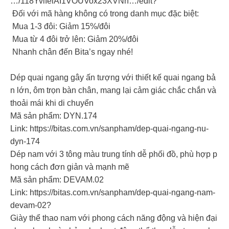
…/118YvlIelAI1VOUVox23XVNh…/edit?
Đối với mã hàng không có trong danh mục đặc biệt:
Mua 1-3 đôi: Giảm 15%/đôi
Mua từ 4 đôi trở lên: Giảm 20%/đôi
Nhanh chân đến Bita’s ngay nhé!
Dép quai ngang gây ấn tượng với thiết kế quai ngang bả
n lớn, ôm trọn bàn chân, mang lại cảm giác chắc chắn và
thoải mái khi di chuyển
Mã sản phẩm: DYN.174
Link: https://bitas.com.vn/sanpham/dep-quai-ngang-nu-
dyn-174
Dép nam với 3 tông màu trung tính dễ phối đồ, phù hợp p
hong cách đơn giản và mạnh mẽ
Mã sản phẩm: DEVAM.02
Link: https://bitas.com.vn/sanpham/dep-quai-ngang-nam-
devam-02?
Giày thể thao nam với phong cách năng động và hiện đại