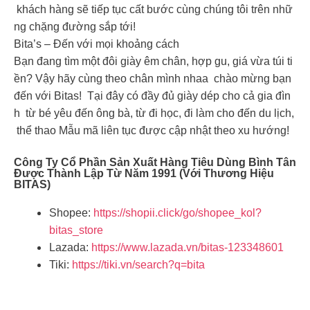
khách hàng sẽ tiếp tục cất bước cùng chúng tôi trên nhữ
ng chặng đường sắp tới!
Bita’s – Đến với mọi khoảng cách
Bạn đang tìm một đôi giày êm chân, hợp gu, giá vừa túi ti
ền? Vậy hãy cùng theo chân mình nhaa chào mừng bạn
đến với Bitas! Tại đây có đầy đủ giày dép cho cả gia đìn
h từ bé yêu đến ông bà, từ đi học, đi làm cho đến du lịch,
thể thao Mẫu mã liên tục được cập nhật theo xu hướng!
Công Ty Cổ Phần Sản Xuất Hàng Tiêu Dùng Bình Tân
Được Thành Lập Từ Năm 1991 (với Thương Hiệu
BITAS)
Shopee:
https://shopii.click/go/shopee_kol?
bitas_store
Lazada:
https://www.lazada.vn/bitas-123348601
Tiki:
https://tiki.vn/search?q=bita