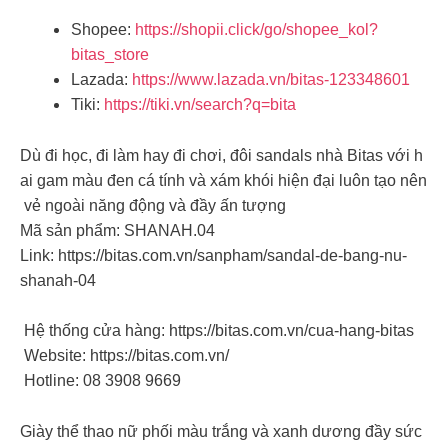
Shopee:
https://shopii.click/go/shopee_kol?
bitas_store
Lazada:
https://www.lazada.vn/bitas-123348601
Tiki:
https://tiki.vn/search?q=bita
Dù đi học, đi làm hay đi chơi, đôi sandals nhà Bitas với h
ai gam màu đen cá tính và xám khói hiện đại luôn tạo nên
vẻ ngoài năng động và đầy ấn tượng
Mã sản phẩm: SHANAH.04
Link: https://bitas.com.vn/sanpham/sandal-de-bang-nu-
shanah-04
Hệ thống cửa hàng: https://bitas.com.vn/cua-hang-bitas
Website: https://bitas.com.vn/
️ Hotline: 08 3908 9669
Giày thể thao nữ phối màu trắng và xanh dương đầy sức