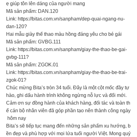
ẹ giúp tôn lên dáng của người mang
Mã sản phẩm: DAN.120
Link: https://bitas.com.vn/sanpham/dep-quai-ngang-nu-
dan-120?
Hai mẫu giày thể thao màu hồng đáng yêu cho bé gái
Mã sản phẩm: GVBG.111
Link: https://bitas.com.vn/sanpham/giay-the-thao-be-gai-
gvbg-111?
Mã sản phẩm: ZGOK.01
Link: https://bitas.com.vn/sanpham/giay-the-thao-be-trai-
zgok-01?
Chúc mừng Bita’s tròn 34 tuổi. Đây là một cột mốc đầy tự
hào, ghi dấu hành trình không ngừng nỗ lực và đổi mới.
Cảm ơn sự đồng hành của khách hàng, đối tác và toàn th
ể cán bộ nhân viên đã góp phần tạo nên thành công ngày
hôm nay
Bita’s sẽ tiếp tục mang đến những sản phẩm xu hướng, b
ền đẹp và phù hợp với mọi lứa tuổi người Việt. Mong quý