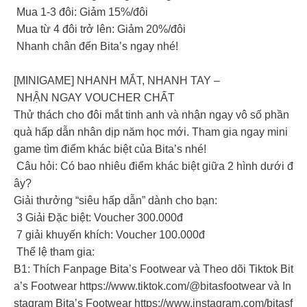
Mua 1-3 đôi: Giảm 15%/đôi
Mua từ 4 đôi trở lên: Giảm 20%/đôi
Nhanh chân đến Bita’s ngay nhé!
[MINIGAME] NHANH MẮT, NHANH TAY –
NHẬN NGAY VOUCHER CHẤT
Thử thách cho đôi mắt tinh anh và nhận ngay vô số phần
quà hấp dẫn nhân dịp năm học mới. Tham gia ngay mini
game tìm điểm khác biệt của Bita’s nhé!
Câu hỏi: Có bao nhiêu điểm khác biệt giữa 2 hình dưới đ
ây?
Giải thưởng “siêu hấp dẫn” dành cho bạn:
3 Giải Đặc biệt: Voucher 300.000đ
7 giải khuyến khích: Voucher 100.000đ
Thể lệ tham gia:
B1: Thích Fanpage Bita’s Footwear và Theo dõi Tiktok Bit
a’s Footwear https://www.tiktok.com/@bitasfootwear và In
stagram Bita’s Footwear https://www.instagram.com/bitasf