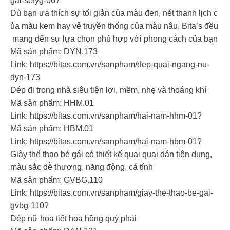
gai-sefyg-06?
Dù bạn ưa thích sự tối giản của màu đen, nét thanh lịch c
ủa màu kem hay vẻ truyền thống của màu nâu, Bita’s đều
mang đến sự lựa chọn phù hợp với phong cách của bạn
Mã sản phẩm: DYN.173
Link: https://bitas.com.vn/sanpham/dep-quai-ngang-nu-
dyn-173
Dép đi trong nhà siêu tiện lợi, mềm, nhẹ và thoáng khí
Mã sản phẩm: HHM.01
Link: https://bitas.com.vn/sanpham/hai-nam-hhm-01?
Mã sản phẩm: HBM.01
Link: https://bitas.com.vn/sanpham/hai-nam-hbm-01?
Giày thể thao bé gái có thiết kế quai quai dán tiện dụng,
màu sắc dễ thương, năng động, cá tính
Mã sản phẩm: GVBG.110
Link: https://bitas.com.vn/sanpham/giay-the-thao-be-gai-
gvbg-110?
Dép nữ họa tiết hoa hồng quý phái