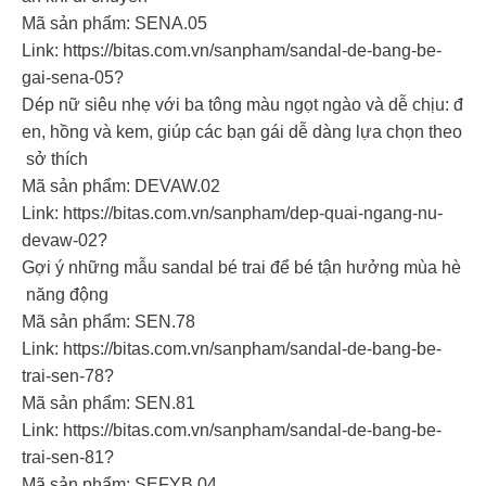
Mã sản phẩm: SENA.05
Link: https://bitas.com.vn/sanpham/sandal-de-bang-be-
gai-sena-05?
Dép nữ siêu nhẹ với ba tông màu ngọt ngào và dễ chịu: đ
en, hồng và kem, giúp các bạn gái dễ dàng lựa chọn theo
sở thích
Mã sản phẩm: DEVAW.02
Link: https://bitas.com.vn/sanpham/dep-quai-ngang-nu-
devaw-02?
Gợi ý những mẫu sandal bé trai để bé tận hưởng mùa hè
năng động
Mã sản phẩm: SEN.78
Link: https://bitas.com.vn/sanpham/sandal-de-bang-be-
trai-sen-78?
Mã sản phẩm: SEN.81
Link: https://bitas.com.vn/sanpham/sandal-de-bang-be-
trai-sen-81?
Mã sản phẩm: SEFYB.04