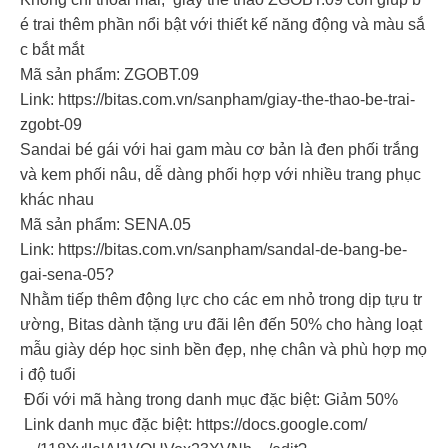
é trai thêm phần nổi bật với thiết kế năng động và màu sắ
c bắt mắt
Mã sản phẩm: ZGOBT.09
Link: https://bitas.com.vn/sanpham/giay-the-thao-be-trai-
zgobt-09
Sandai bé gái với hai gam màu cơ bản là đen phối trắng
và kem phối nâu, dễ dàng phối hợp với nhiều trang phục
khác nhau
Mã sản phẩm: SENA.05
Link: https://bitas.com.vn/sanpham/sandal-de-bang-be-
gai-sena-05?
Nhằm tiếp thêm động lực cho các em nhỏ trong dịp tựu tr
ường, Bitas dành tặng ưu đãi lên đến 50% cho hàng loạt
mẫu giày dép học sinh bền đẹp, nhẹ chân và phù hợp mọ
i độ tuổi
Đối với mã hàng trong danh mục đặc biệt: Giảm 50%
Link danh mục đặc biệt: https://docs.google.com/