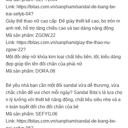
Link: https://bitas.com.vn/sanpham/sandal-de-bang-be-
trai-sefyb-04?
Giày thể thao nữ cao cấp Đế giày thiết kế cao, bo tròn m
ạnh mẽ, hỗ trợ tăng chiều cao và tạo dáng năng động
Mã sản phẩm: ZGOW.22
Link: https://bitas.com.vn/sanpham/giay-the-thao-nu-
zgow-22?
Một đôi dép nữ khóa kim loại chất liệu bền, tốt, kiểu dáng
đẹp giúp tôn lên đôi chân của phái nữ
Mã sản phẩm: DORA.08
Bé yêu nhà bạn cần một đôi sandal vừa dễ thương, vừa
chắc chắn để vui chơi mỗi ngày? Sandal Bita’s là lựa chọ
n lý tưởng với thiết kế năng động, chất liệu siêu nhẹ và a
n toàn tuyệt đối cho đôi chân của bé
Mã sản phẩm: SEFYG.06
Link: https://bitas.com.vn/sanpham/sandal-de-bang-be-