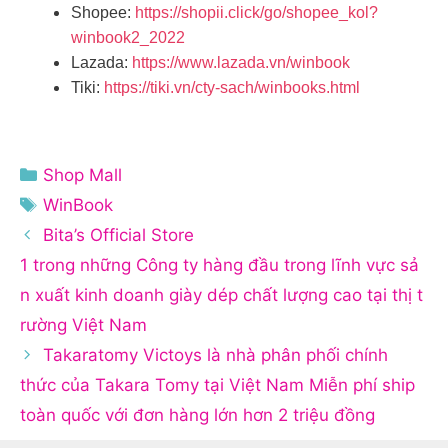
Shopee:
https://shopii.click/go/shopee_kol?
winbook2_2022
Lazada:
https://www.lazada.vn/winbook
Tiki:
https://tiki.vn/cty-sach/winbooks.html
Danh
Shop Mall
mục
Thẻ
WinBook
Bita’s Official Store
1 trong những Công ty hàng đầu trong lĩnh vực sả
n xuất kinh doanh giày dép chất lượng cao tại thị t
rường Việt Nam
Takaratomy ️Victoys là nhà phân phối chính
thức của Takara Tomy tại Việt Nam Miễn phí ship
toàn quốc với đơn hàng lớn hơn 2 triệu đồng