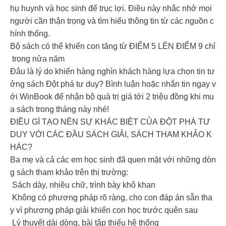
hụ huynh và học sinh để trục lợi. Điều này nhắc nhở mọi
người cần thận trọng và tìm hiểu thông tin từ các nguồn c
hính thống.
Bộ sách có thể khiến con tăng từ ĐIỂM 5 LÊN ĐIỂM 9 chỉ
trong nửa năm️
Đâu là lý do khiến hàng nghìn khách hàng lựa chọn tin tư
ởng sách Đột phá tư duy? Bình luận hoặc nhắn tin ngay v
ới WinBook để nhận bộ quà trị giá tới 2 triệu đồng khi mu
a sách trong tháng này nhé!
ĐIỀU GÌ TẠO NÊN SỰ KHÁC BIỆT CỦA ĐỘT PHÁ TƯ
DUY VỚI CÁC ĐẦU SÁCH GIẢI, SÁCH THAM KHẢO K
HÁC?
Ba mẹ và cả các em học sinh đã quen mặt với những dòn
g sách tham khảo trên thị trường:
Sách dày, nhiều chữ, trình bày khô khan
Không có phương pháp rõ ràng, cho con đáp án sẵn tha
y vì phương pháp giải khiến con học trước quên sau
Lý thuyết dài dòng, bài tập thiếu hệ thống