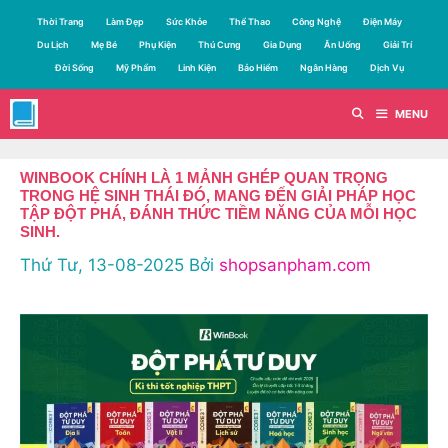
Chuyển
Thời Trang
Làm Đẹp
Sức Khỏe
Thể Thao
Công Nghệ
Điện Máy
đến
Du Lịch
Mẹ Bé
Phụ Kiện
Thú Cưng
Gia Dụng
Ăn Uống
Giải Trí
nội
Đời Sống
Mỹ Phẩm
Linh Kiện
Bảo Hiểm
Ngân Hàng
Dịch Vụ
dung
MENU
WINBOOK CHÍNH LÀ 1 MẢNH GHÉP QUAN TRỌNG
TRONG HỆ SINH THÁI ĐÓ, MANG ĐẾN GIẢI PHÁP HỌC
TẬP ĐỘT PHÁ, ĐÁNH THỨC TIỀM NĂNG CỦA MỖI HỌC
SINH.
Thứ Tư, 13-08-2025
Bởi
shopsanpham.com