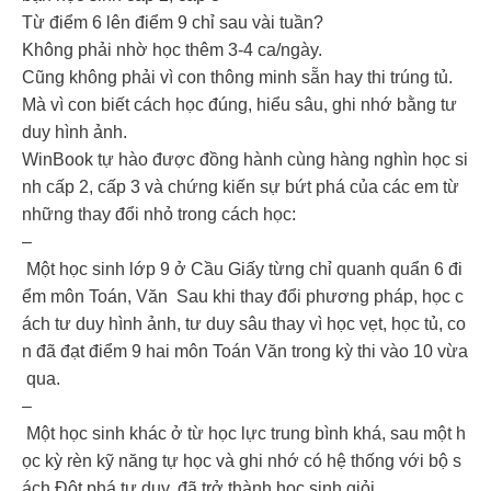
Từ điểm 6 lên điểm 9 chỉ sau vài tuần?
Không phải nhờ học thêm 3-4 ca/ngày.
Cũng không phải vì con thông minh sẵn hay thi trúng tủ.
Mà vì con biết cách học đúng, hiểu sâu, ghi nhớ bằng tư
duy hình ảnh.
WinBook tự hào được đồng hành cùng hàng nghìn học si
nh cấp 2, cấp 3 và chứng kiến sự bứt phá của các em từ
những thay đổi nhỏ trong cách học:
–
Một học sinh lớp 9 ở Cầu Giấy từng chỉ quanh quẩn 6 đi
ểm môn Toán, Văn Sau khi thay đổi phương pháp, học c
ách tư duy hình ảnh, tư duy sâu thay vì học vẹt, học tủ, co
n đã đạt điểm 9 hai môn Toán Văn trong kỳ thi vào 10 vừa
qua.
–
Một học sinh khác ở từ học lực trung bình khá, sau một h
ọc kỳ rèn kỹ năng tự học và ghi nhớ có hệ thống với bộ s
ách Đột phá tư duy, đã trở thành học sinh giỏi.