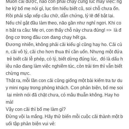
Muốn cãi được, não con phải chạy cùng lúc mấy việc: ng
he kỹ bố mẹ nói gì, lục tìm hiểu biết cũ, soi chỗ chưa ổn.
Rồi phải sắp xếp câu chữ, dẫn chứng, lý lẽ để bật lại.
Nếu chỉ gật đầu làm theo, não gần như nghỉ ngơi. Khi co
n bật ra câu: Mẹ ơi, con thấy chỗ này chưa đúng! => là đ
ộng cơ trong đầu con đang chạy hết ga.
Đương nhiên, không phải cãi kiểu gì cũng hay ho. Cãi cù
n, cãi vô lý, cãi cho hơn thua thì cần uốn. Nhưng một đứa
trẻ biết cãi lễ phép, có lý, biết dừng đúng lúc, đó là dấu h
iệu não đang làm việc nghiêm túc, còn trái tim thì vẫn biết
chừng mực.
Thật ra, mỗi lần con cãi cũng giống một bài kiểm tra tư du
y mini ngay trong phòng khách. Con phản biện, bố mẹ soi
lại mình nói đã chặt chưa, có mâu thuẫn không. Hay ho
mà!
Vậy con cãi thì bố mẹ làm gì?
Đừng vội la mắng. Hãy thử biến mỗi cuộc cãi thành một b
uổi tập phản biện vui vẻ: