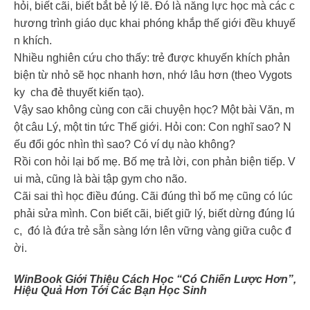
hỏi, biết cãi, biết bắt bẻ lý lẽ. Đó là năng lực học mà các c
hương trình giáo dục khai phóng khắp thế giới đều khuyế
n khích.
Nhiều nghiên cứu cho thấy: trẻ được khuyến khích phản
biện từ nhỏ sẽ học nhanh hơn, nhớ lâu hơn (theo Vygots
ky cha đẻ thuyết kiến tạo).
Vậy sao không cùng con cãi chuyện học? Một bài Văn, m
ột câu Lý, một tin tức Thế giới. Hỏi con: Con nghĩ sao? N
ếu đổi góc nhìn thì sao? Có ví dụ nào không?
Rồi con hỏi lại bố mẹ. Bố mẹ trả lời, con phản biện tiếp. V
ui mà, cũng là bài tập gym cho não.
Cãi sai thì học điều đúng. Cãi đúng thì bố mẹ cũng có lúc
phải sửa mình. Con biết cãi, biết giữ lý, biết dừng đúng lú
c, đó là đứa trẻ sẵn sàng lớn lên vững vàng giữa cuộc đ
ời.
WinBook Giới Thiệu Cách Học “có Chiến Lược Hơn”,
Hiệu Quả Hơn Tới Các Bạn Học Sinh