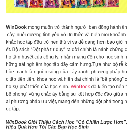
WinBook
mong muốn trở thành người bạn đồng hành tin
cậy, nuôi dưỡng tình yêu với tri thức và biến mỗi khoảnh
khắc học tập đều trở nên thú vị và dễ dàng hơn bao giờ h
ết. Bộ sách “Đột phá tư duy” ra đời chính là minh chứng c
ho tâm huyết của công ty, nhằm mang đến cho học sinh n
hững trải nghiệm học tập đầy cảm hứng.Tựa như bộ rễ k
hỏe mạnh là nguồn sống của cây xanh, phương pháp họ
c tập tiên tiến, khoa học và hiện đại chính là “bệ phóng” c
ho sự phát triển của học sinh.
WinBook
đã kiến tạo nên “
bệ phóng” vững chắc ấy bằng sự kết hợp độc đáo giữa h
ai phương pháp ưu việt, mang đến những đột phá trong h
ọc tập.
WinBook Giới Thiệu Cách Học “có Chiến Lược Hơn”,
Hiệu Quả Hơn Tới Các Bạn Học Sinh