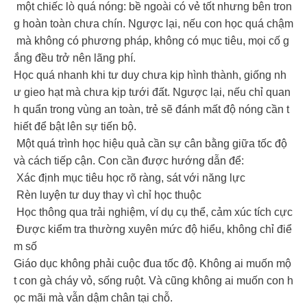
một chiếc lò quá nóng: bề ngoài có vẻ tốt nhưng bên tron
g hoàn toàn chưa chín. Ngược lại, nếu con học quá chậm
mà không có phương pháp, không có mục tiêu, mọi cố g
ắng đều trở nên lãng phí.
Học quá nhanh khi tư duy chưa kịp hình thành, giống nh
ư gieo hạt mà chưa kịp tưới đất. Ngược lại, nếu chỉ quan
h quẩn trong vùng an toàn, trẻ sẽ đánh mất độ nóng cần t
hiết để bật lên sự tiến bộ.
Một quá trình học hiệu quả cần sự cân bằng giữa tốc độ
và cách tiếp cận. Con cần được hướng dẫn để:
Xác định mục tiêu học rõ ràng, sát với năng lực
Rèn luyện tư duy thay vì chỉ học thuộc
Học thông qua trải nghiệm, ví dụ cụ thể, cảm xúc tích cực
Được kiểm tra thường xuyên mức độ hiểu, không chỉ điể
m số
Giáo dục không phải cuộc đua tốc độ. Không ai muốn mộ
t con gà cháy vỏ, sống ruột. Và cũng không ai muốn con h
ọc mãi mà vẫn dậm chân tại chỗ.