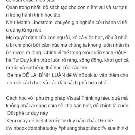
Quan trọng nhất, bộ sách tạo cho con niềm vui và sự tự ti
n trong hành trình học tập.
Như Martin Lindstrom chuyên gia nghiên cứu hành vi tiê
u dùng từng nói:
Mọi quyết định của con người, kể cả việc học, đều ít nhiề
u bị chi phối bởi cảm xúc mà chúng ta không luôn nhận th
ức được rõ ràng. Chính vì thế trong mỗi cuốn sách Đột P
há Tư Duy kiến thức luôn rõ ràng, sống động, khơi gợi cả
m xúc và sự hứng thú học của các em.
Ba mẹ ĐỂ LẠI BÌNH LUẬN để WinBook tư vấn thêm cho
con về cách học và các đầu sách phù hợp nhé!
Cách học với phương pháp Visual Thinking hiệu quả mà
không phải ai cũng chia sẻ cho bạn biết, đó chính là cuốn
Đột phá tư duy này
Xem ngay để biết 4 bước tư duy nắm chắc 9+ nhé.
#winbook #dotphatuduy #phuongphaptuhoc #visualthinki