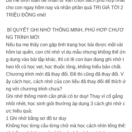
Ba mẹ bình luận để nhận tư vấn chọn sách phù hợp nhất
cho con ngay hôm nay và nhận phần quà TRỊ GIÁ TỚI 2
TRIỆU ĐỒNG nhé!
BÍ QUYẾT GHI NHỚ THÔNG MINH, PHÙ HỢP CHƯƠ
NG TRÌNH MỚI
Nếu ba mẹ thấy con gặp tình trạng học bài được một vài
hôm lại quên, con chỉ nhớ ví dụ mẫu nhưng không thể ứn
g dụng vào bài tập khác, thì có lẽ con bạn đang ghi nhớ t
heo lối cũ học vẹt, học thuộc lòng, không hiểu bản chất.
Chương trình mới đã thay đổi. Đề thi cũng đã thay đổi. V
ậy cách học, cách nhớ của con liệu đã thay đổi để thích ứ
ng với chương trình chưa?
Ghi nhớ thông minh cần phải có tư duy! Thay vì cố gắng
nhồi nhét, học sinh giỏi thường áp dụng 3 cách ghi nhớ c
ực hiệu quả:
1️ Ghi nhớ bằng sơ đồ tư duy
Không học từng câu từng chữ mà học cách nhìn tổng thể: