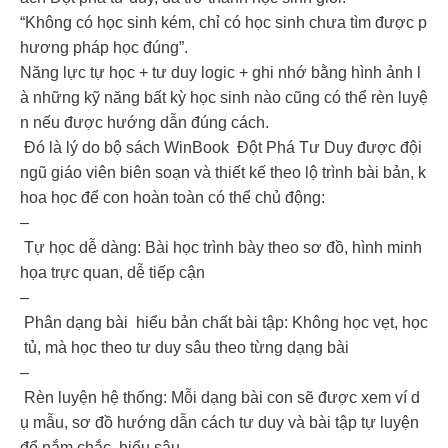
“Không có học sinh kém, chỉ có học sinh chưa tìm được p
hương pháp học đúng”.
Năng lực tự học + tư duy logic + ghi nhớ bằng hình ảnh l
à những kỹ năng bất kỳ học sinh nào cũng có thể rèn luyệ
n nếu được hướng dẫn đúng cách.
Đó là lý do bộ sách WinBook Đột Phá Tư Duy được đội
ngũ giáo viên biên soạn và thiết kế theo lộ trình bài bản, k
hoa học để con hoàn toàn có thể chủ động:
–
Tự học dễ dàng: Bài học trình bày theo sơ đồ, hình minh
họa trực quan, dễ tiếp cận
–
Phân dạng bài hiểu bản chất bài tập: Không học vẹt, học
tủ, mà học theo tư duy sâu theo từng dạng bài
–
Rèn luyện hệ thống: Mỗi dạng bài con sẽ được xem ví d
ụ mẫu, sơ đồ hướng dẫn cách tư duy và bài tập tự luyện
để nắm chắc, hiểu sâu.