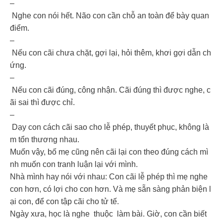
–
Nghe con nói hết. Não con cần chỗ an toàn để bày quan
điểm.
–
Nếu con cãi chưa chặt, gợi lại, hỏi thêm, khơi gợi dẫn ch
ứng.
–
Nếu con cãi đúng, công nhận. Cãi đúng thì được nghe, c
ãi sai thì được chỉ.
–
Dạy con cách cãi sao cho lễ phép, thuyết phục, không là
m tổn thương nhau.
Muốn vậy, bố mẹ cũng nên cãi lại con theo đúng cách mì
nh muốn con tranh luận lại với mình.
Nhà mình hay nói với nhau: Con cãi lễ phép thì mẹ nghe
con hơn, có lợi cho con hơn. Và mẹ sẵn sàng phản biện l
ại con, để con tập cãi cho tử tế.
Ngày xưa, học là nghe thuộc làm bài. Giờ, con cần biết