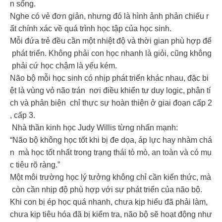
n sống.
Nghe có vẻ đơn giản, nhưng đó là hình ảnh phản chiếu r
ất chính xác về quá trình học tập của học sinh.
Mỗi đứa trẻ đều cần một nhiệt độ và thời gian phù hợp để
phát triển. Không phải con học nhanh là giỏi, cũng không
phải cứ học chậm là yếu kém.
Não bộ mỗi học sinh có nhịp phát triển khác nhau, đặc bi
ệt là vùng vỏ não trán nơi điều khiển tư duy logic, phân tí
ch và phản biện chỉ thực sự hoàn thiện ở giai đoạn cấp 2
, cấp 3.
Nhà thần kinh học Judy Willis từng nhấn mạnh:
“Não bộ không học tốt khi bị đe dọa, áp lực hay nhàm chá
n mà học tốt nhất trong trạng thái tò mò, an toàn và có mụ
c tiêu rõ ràng.”
Một môi trường học lý tưởng không chỉ cần kiến thức, mà
còn cần nhịp độ phù hợp với sự phát triển của não bộ.
Khi con bị ép học quá nhanh, chưa kịp hiểu đã phải làm,
chưa kịp tiêu hóa đã bị kiểm tra, não bộ sẽ hoạt động như