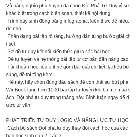
Và hàng nghìn phụ huynh đã chọn Đột Phá Tư Duy vì sự
khác biệt trong cách biên soạn, thiết kế nội dung:
️ Trình bày sinh động bằng infographic, kiến thức dễ hiểu,
dễ nhớ
️ Phân dạng bài tập rõ ràng, hướng dẫn từng bước giải ch
i tiết
️ Sơ đồ tư duy kết nối kiến thức giữa các bài học
️ Đề tự luyện và hệ thống bài tập từ cơ bản đến nâng cao
️ Tài khoản học liệu online gồm bài giải chi tiết, tài liệu bổ
sung, đề thi tặng kèm
Hè này, hãy chọn đúng đầu sách để con thật sự bứt phá!
WinBook tặng hơn 1000 bài tập tự luyện khi ba mẹ mua s
ách Đột phá tư duy trong tháng này. Bình luận ngay để đ
ược tư vấn!
PHÁT TRIỂN TƯ DUY LOGIC VÀ NĂNG LỰC TỰ HỌC
Cách bộ sách Đột phá tư duy thay đổi cách học của các
bạn học sinh cấp 2, cấp 3