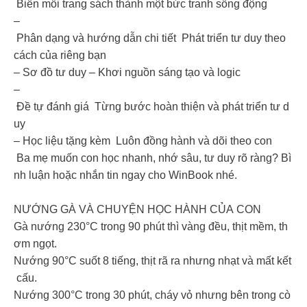
Biến mỗi trang sách thành một bức tranh sống động
–
Phân dạng và hướng dẫn chi tiết Phát triển tư duy theo
cách của riêng bạn
– Sơ đồ tư duy – Khơi nguồn sáng tạo và logic
–
Đề tự đánh giá Từng bước hoàn thiện và phát triển tư d
uy
– Học liệu tặng kèm Luôn đồng hành và dõi theo con
Ba mẹ muốn con học nhanh, nhớ sâu, tư duy rõ ràng? Bì
nh luận hoặc nhắn tin ngay cho WinBook nhé.
NƯỚNG GÀ VÀ CHUYỆN HỌC HÀNH CỦA CON
Gà nướng 230°C trong 90 phút thì vàng đều, thịt mềm, th
ơm ngọt.
Nướng 90°C suốt 8 tiếng, thịt rã ra nhưng nhạt và mất kết
cấu.
Nướng 300°C trong 30 phút, cháy vỏ nhưng bên trong cò