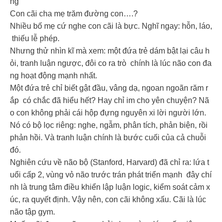
ng
Con cãi cha mẹ trăm đường con….?
Nhiều bố mẹ cứ nghe con cãi là bực. Nghĩ ngay: hỗn, láo,
thiếu lễ phép.
Nhưng thử nhìn kĩ mà xem: một đứa trẻ dám bật lại câu h
ỏi, tranh luận ngược, đôi co ra trò chính là lúc não con đa
ng hoạt động mạnh nhất.
Một đứa trẻ chỉ biết gật đầu, vâng dạ, ngoan ngoãn răm r
ắp có chắc đã hiểu hết? Hay chỉ im cho yên chuyện? Nã
o con không phải cái hộp đựng nguyên xi lời người lớn.
Nó có bộ lọc riêng: nghe, ngẫm, phân tích, phản biện, rồi
phản hồi. Và tranh luận chính là bước cuối của cả chuỗi
đó.
Nghiên cứu về não bộ (Stanford, Harvard) đã chỉ ra: lứa t
uổi cấp 2, vùng vỏ não trước trán phát triển mạnh đây chí
nh là trung tâm điều khiển lập luận logic, kiểm soát cảm x
úc, ra quyết định. Vậy nên, con cãi không xấu. Cãi là lúc
não tập gym.