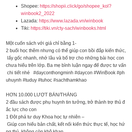
Shopee:
https://shopii.click/go/shopee_kol?
winbook2_2022
Lazada:
https://www.lazada.vn/winbook
Tiki:
https://tiki.vn/cty-sach/winbooks.html
Một cuốn sách với giá chỉ bằng 1-
2 buổi học thêm nhưng có thể giúp con bồi đắp kiến thức,
lấy gốc nhanh, nhớ lâu và bổ trợ cho những bài học con
chưa hiểu trên lớp. Ba mẹ bình luận ngay để được tư vấn
chi tiết nhé #dayconthongminh #daycon #WinBook #ph
uhuynh #tuduy #tuhoc #sachthamkhao
HƠN 10.000 LƯỢT BÁN/THÁNG ️
2 đầu sách được phụ huynh tin tưởng, trở thành trợ thủ đ
ắc lực cho con
1️ Đột phá tư duy Khoa học tự nhiên –
Giúp con hiểu bản chất, kết nối kiến thức thực tế, học hứ
ng thú, không còn khô khan