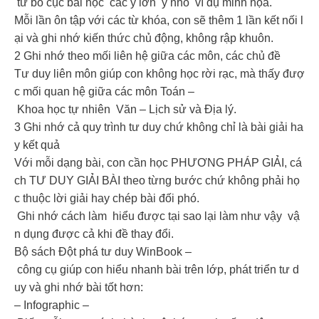
từ bố cục bài học các ý lớn ý nhỏ ví dụ minh họa.
Mỗi lần ôn tập với các từ khóa, con sẽ thêm 1 lần kết nối l
ại và ghi nhớ kiến thức chủ động, không rập khuôn.
2️ Ghi nhớ theo mối liên hệ giữa các môn, các chủ đề
Tư duy liên môn giúp con không học rời rạc, mà thấy đượ
c mối quan hệ giữa các môn Toán –
Khoa học tự nhiên Văn – Lịch sử và Địa lý.
3️ Ghi nhớ cả quy trình tư duy chứ không chỉ là bài giải ha
y kết quả
Với mỗi dạng bài, con cần học PHƯƠNG PHÁP GIẢI, cá
ch TƯ DUY GIẢI BÀI theo từng bước chứ không phải họ
c thuộc lời giải hay chép bài đối phó.
Ghi nhớ cách làm hiểu được tại sao lại làm như vậy vậ
n dụng được cả khi đề thay đổi.
Bộ sách Đột phá tư duy WinBook –
công cụ giúp con hiểu nhanh bài trên lớp, phát triển tư d
uy và ghi nhớ bài tốt hơn:
– Infographic –