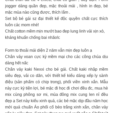
jogger dáng quần đẹp, mặc thoải mái , hình in đẹp, bé
mặc mùa nào cũng được, thích lắm .
Set bộ bé gái sz đại thiết kế độc quyền chất cực thích
luôn các mom nhé!
Chất cotton mềm mịn mướt bao đẹp lung linh vải xịn xò,
kháng khuẩn chống bai nhão!c
Form to thoải mái diện 2 năm vẫn mịn đẹp luôn ạ
Chân váy voan cực kỳ mềm mại cho các công chúa dịu
dàng hết nấc
Chân váy kaki Nexxi cho bé gái. Chất kaki nhập mềm
siêu đẹp, vải co dãn, với thiết kế kiểu dáng xếp ly sành
điệu (sản phẩm có chip trong), phối viền xinh xắn. Mẫu
này cực kỳ tiện lợi, bé mặc đi học đi chơi đều đc, mua hè
mix cùng phông sơ mi, mùa đông mix cung len nỉ đều
đẹp ạ Set này kiểu xinh quá, các bé mặc dịp đầu năm học
mới quá chuẩn Áo phối cổ bèo trắng xinh xắn, chân váy