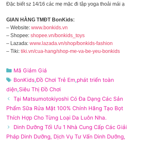
Đặc biết sz 14/16 các mẹ mặc đi tập yoga thoải mái ạ
GIAN HÀNG TMĐT BonKids:
– Website:
www.bonkids.vn
– Shopee:
shopee.vn/bonkids_toys
– Lazada:
www.lazada.vn/shop/bonkids-fashion
– Tiki:
tiki.vn/cua-hang/shop-me-va-be-yeu-bonkids
Danh
Mã Giảm Giá
mục
Thẻ
BonKids
,
Đồ Chơi Trẻ Em
,
phát triển toàn
diện
,
Siêu Thị Đồ Chơi
Tại Matsumotokiyoshi Có Đa Dạng Các Sản
Phẩm Sữa Rửa Mặt 100% Chính Hãng Tạo Bọt
Thích Hợp Cho Từng Loại Da Luôn Nha.
Dinh Dưỡng Tối Ưu 1 Nhà Cung Cấp Các Giải
Pháp Dinh Dưỡng, Dịch Vụ Tư Vấn Dinh Dưỡng,