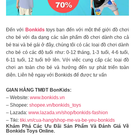
Đến với
Bonkids
toys bạn đến với một thế giới đồ chơi
cho bé với đa dạng các sản phẩm đồ chơi dành cho cả
bé trai và bé gái ở đây, chúng tôi có các loại đồ chơi dành
cho bé có các độ tuổi như: 0-12 tháng, 1-3 tuổi, 4-6 tuổi,
6-11 tuổi, 12 tuổi trở lên. Với việc cung cấp các loại đồ
chơi an toàn cho bé và hướng đến sự phát triển toàn
diện. Liên hệ ngay với Bonkids để được tư vấn
GIAN HÀNG TMĐT BonKids:
– Website:
www.bonkids.vn
– Shopee:
shopee.vn/bonkids_toys
– Lazada:
www.lazada.vn/shop/bonkids-fashion
– Tiki:
tiki.vn/cua-hang/shop-me-va-be-yeu-bonkids
Khám Phá Các Ưu Đãi Sản Phẩm Và Đánh Giá Về
Bonkids Toys Online.