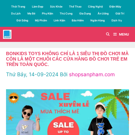
Chuyển
Thời Trang
Làm Đẹp
Sức Khỏe
Thể Thao
Công Nghệ
Điện Máy
đến
Du Lịch
Mẹ Bé
Phụ Kiện
Thú Cưng
Gia Dụng
Ăn Uống
Giải Trí
nội
Đời Sống
Mỹ Phẩm
Linh Kiện
Bảo Hiểm
Ngân Hàng
Dịch Vụ
dung
MENU
BONKIDS TOYS KHÔNG CHỈ LÀ 1 SIÊU THỊ ĐỒ CHƠI MÀ
CÒN LÀ MỘT CHUỖI CÁC CỬA HÀNG ĐỒ CHƠI TRẺ EM
TRÊN TOÀN QUỐC.
Thứ Bảy, 14-09-2024
Bởi
shopsanpham.com