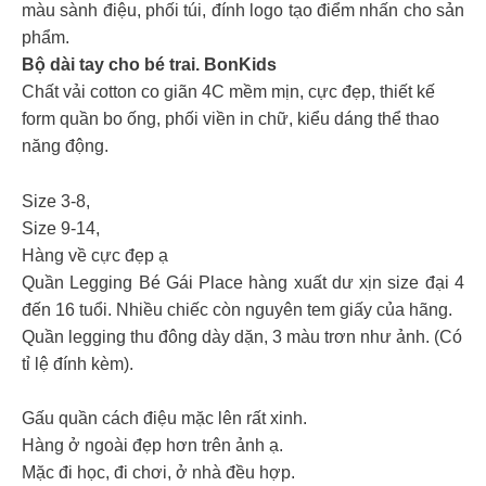
màu sành điệu, phối túi, đính logo tạo điểm nhấn cho sản
phẩm.
Bộ dài tay cho bé trai. BonKids
Chất vải cotton co giãn 4C mềm mịn, cực đẹp, thiết kế
form quần bo ống, phối viền in chữ, kiểu dáng thể thao
năng động.
Size 3-8,
Size 9-14,
Hàng về cực đẹp ạ
Quần Legging Bé Gái Place hàng xuất dư xịn size đại 4
đến 16 tuổi. Nhiều chiếc còn nguyên tem giấy của hãng.
Quần legging thu đông dày dặn, 3 màu trơn như ảnh. (Có
tỉ lệ đính kèm).
Gấu quần cách điệu mặc lên rất xinh.
Hàng ở ngoài đẹp hơn trên ảnh ạ.
Mặc đi học, đi chơi, ở nhà đều hợp.