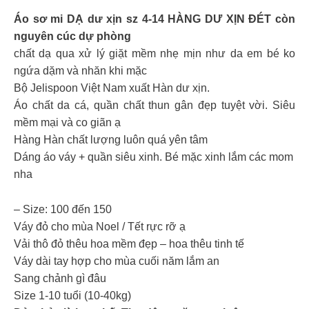
Áo sơ mi DẠ dư xịn sz 4-14 HÀNG DƯ XỊN ĐÉT còn
nguyên cúc dự phòng
chất dạ qua xử lý giặt mềm nhẹ mịn như da em bé ko
ngứa dặm và nhăn khi mặc
Bộ Jelispoon Việt Nam xuất Hàn dư xịn.
Áo chất da cá, quần chất thun gân đẹp tuyệt vời. Siêu
mềm mại và co giãn ạ
Hàng Hàn chất lượng luôn quá yên tâm
Dáng áo váy + quần siêu xinh. Bé mặc xinh lắm các mom
nha
– Size: 100 đến 150
Váy đỏ cho mùa Noel / Tết rực rỡ ạ
Vải thô đỏ thêu hoa mềm đẹp – hoa thêu tinh tế
Váy dài tay hợp cho mùa cuối năm lắm an
Sang chảnh gì đâu
Size 1-10 tuổi (10-40kg)