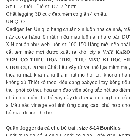
Sz 1-12 tuổi. Tỉ lệ sz 10/12 ít hơn
Chất legging 3D cực đẹp,mềm co giãn 4 chiều.
UNIQLO
Cadigan len Uniqilo hàng chuẩn xịn luôn nha cả nhà, mã
này có cả hàng lên rất nhiều màu luôn ạ. nhà e bán DƯ
XỊN chuẩn như web luôn sz 100-150 Hàng mới nên phải
cắt tem mác mới được xuất ra khỏi cty ạ 𝐕𝐀́𝐘 𝐊𝐀𝐑𝐎
𝐘𝐄̂́𝐌 𝐂𝐎̂̉ 𝐓𝐇𝐄̂𝐔 𝐇𝐎𝐀 𝐓𝐈𝐄̂̉𝐔 𝐓𝐇𝐔̛ 𝐌𝐀̣̆𝐂 Đ𝐈 𝐇𝐎̣𝐂 Đ𝐈
𝐂𝐇𝐎̛𝐈 𝐂𝐔̛̣𝐂 𝐗𝐈𝐍𝐇 Chất liệu váy từ vải thô lụa mềm mại,
thoáng mát, khả năng thấm hút mồ hôi tốt, không nhăn
không xù Thiết kế theo kiểu dáng babydoll tay bồng tiểu
thư, phối cổ thêu hoa anh đào viền sóng sắc nét tạo điểm
nhấn, mẹ diện cho bé váy này đi chơi xinh lung linh luôn
ạ Màu sắc vintage với tính ứng dụng cao, phù hợp cho
bé mặc đi học, đi chơi
Quần Jogger da cá cho bé trai , size 8-14 BonKids
Chất thun da cá 4 chiều, chất co giãn , dày dặn. Form