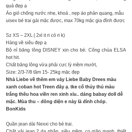
quá đẹp ạ
Áo gió chống nước nhẹ, khoá , nẹp áo phản quang, mẫu
uisex bé trai gái mặc được, max 70kg mặc gia đình được
Sz XS – 2XL ( 2xl it ri có ri k)
Hàng về siêu đẹp ạ
Bộ nỉ băng lông DISNEY xịn cho bé. Công chúa ELSA
hot hit.
Chất băng lông vừa phải cực lỳ mềm mướt,
Size: 2/3-7/8 tầm 15- 25kg mặc đẹp
Nhà Liebe về thêm em váy Liebe Baby Drees màu
xanh coban hot Treen đây ạ. tke cổ thủy thủ màu
trắng thêu hoa viền ren xinh xỉu.. dáng babay doll dễ
mặc. Mùa thu – đông diện e này là đỉnh chóp.
BonKids
Quần jean dài Nexxi cho bé trai.
Chất vải jean 2 da nhập, siều mềm, co giãn mạnh, thiết