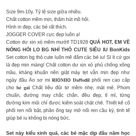
Size 9m-10y. Tỷ lệ size giữa nhiều.
Chất cotton mềm mịn, thấm hút mồ hôi.
Hình in đẹp, các bé rất thích.
JOGGER COVER cực đẹp luôn ạ!
Cotton dư xịn xò mềm mướt! TD1928
QUÁ HOT, EM VỀ
NÓNG HỔI LO BG NHÍ THỎ CUTE SIÊU IU BonKids
Set cotton bg thỏ cute luôn mê đắm các bé iu! Sl ít cứ gọi
là đẹp mịn màng! Chất cotton dư xịn xò phủ chống xông
mầu, kháng khuẩn nên giặt máy tẹt vẫn mịn đẹp như
ngày đầu Áo sơ mi 𝐑𝐈𝗢𝐌𝐈𝗢 𝐃𝐚𝗳𝗳𝐨𝗱𝐢𝐥 phối ren cao cấp
cho 𝐛𝐞́ 𝐠𝐚́𝐢 Chất liệu đũi tơ mềm nhẹ, mát mẻ. Phom
chuẩn, đường may chắc chắn, đều đẹp, tỉ mỉ, từng
đường kim mũi chỉ được kiểm soát chặt chẽ. Thiết kế cổ
phối ren nổi bật, phần ống tay mở nối ren cầu kỳ, tinh tế
giúp bé iu không bị nóng bức.
Set này kiểu xinh quá, các bé mặc dịp đầu năm học