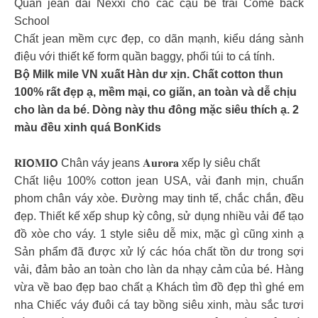
Quần jean dài Nexxi cho các cậu bé trai Come back
School
Chất jean mềm cực đẹp, co dãn mạnh, kiểu dáng sành
điệu với thiết kế form quần baggy, phối túi to cá tính.
Bộ Milk mile VN xuất Hàn dư xịn. Chất cotton thun
100% rất đẹp ạ, mềm mại, co giãn, an toàn và dễ chịu
cho làn da bé. Dòng này thu đông mặc siêu thích ạ. 2
màu đều xinh quá BonKids
𝐑𝐈𝗢𝐌𝐈𝗢 Chân váy jeans 𝐀𝐮𝐫𝐨𝐫𝐚 xếp ly siêu chất
Chất liệu 100% cotton jean USA, vải đanh mịn, chuẩn
phom chân váy xòe. Đường may tinh tế, chắc chắn, đều
đẹp. Thiết kế xếp shup kỳ công, sử dụng nhiều vải để tạo
đồ xòe cho váy. 1 style siêu dễ mix, mặc gì cũng xinh ạ
Sản phẩm đã được xử lý các hóa chất tồn dư trong sợi
vải, đảm bảo an toàn cho làn da nhạy cảm của bé. Hàng
vừa về bao đẹp bao chất ạ Khách tìm đồ đẹp thì ghé em
nha Chiếc váy đuôi cá tay bồng siêu xinh, màu sắc tươi