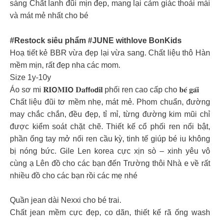
sáng Chất lanh đũi mịn đẹp, mang lại cảm giác thoải mái
và mát mẻ nhất cho bé
#Restock siêu phẩm #JUNE withlove BonKids
Hoạ tiết kẻ BBR vừa đẹp lại vừa sang. Chất liệu thô Hàn
mềm mịn, rất đẹp nha các mom.
Size 1y-10y
Áo sơ mi 𝐑𝐈𝗢𝐌𝐈𝗢 𝐃𝐚𝗳𝗳𝐨𝗱𝐢𝐥 phối ren cao cấp cho 𝐛𝐞́ 𝐠𝐚́𝐢
Chất liệu đũi tơ mềm nhẹ, mát mẻ. Phom chuẩn, đường
may chắc chắn, đều đẹp, tỉ mỉ, từng đường kim mũi chỉ
được kiểm soát chặt chẽ. Thiết kế cổ phối ren nổi bật,
phần ống tay mở nối ren cầu kỳ, tinh tế giúp bé iu không
bị nóng bức. Gile Len korea cực xịn sò – xinh yêu vô
cùng ạ Lên đồ cho các bạn đến Trường thôi Nhà e về rất
nhiều đồ cho các bạn rồi các mẹ nhé
Quần jean dài Nexxi cho bé trai.
Chất jean mềm cực đẹp, co dãn, thiết kế rã ống wash