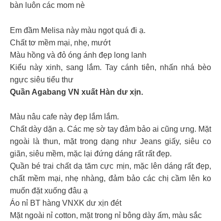
bàn luôn các mom nè
Em đầm Melisa này màu ngọt quá đi ạ.
Chất tơ mềm mại, nhẹ, mướt
Màu hồng và đỏ óng ánh đẹp long lanh
Kiểu này xinh, sang lắm. Tay cánh tiên, nhấn nhá bèo
ngực siêu tiểu thư
Quần Agabang VN xuất Hàn dư xịn.
Màu nâu cafe này đẹp lắm lắm.
Chất dày dặn ạ. Các mẹ sờ tay đảm bảo ai cũng ưng. Mặt
ngoài là thun, mặt trong dạng như Jeans giấy, siêu co
giãn, siêu mềm, mặc lại đứng dáng rất rất đẹp.
Quần bé trai chất dạ tăm cực mịn, mặc lên dáng rất đẹp,
chất mềm mại, nhẹ nhàng, đảm bảo các chị cầm lên ko
muốn đặt xuống đâu ạ
Áo nỉ BT hàng VNXK dư xịn đét
Mặt ngoài nỉ cotton, mặt trong nỉ bông dày ấm, màu sắc