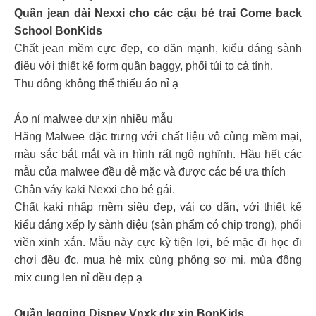
Quần jean dài Nexxi cho các cậu bé trai Come back
School BonKids
Chất jean mềm cực đẹp, co dãn mạnh, kiểu dáng sành
điệu với thiết kế form quần baggy, phối túi to cá tính.
Thu đông không thể thiếu áo nỉ ạ
Áo nỉ malwee dư xịn nhiều mẫu
Hãng Malwee đặc trưng với chất liệu vô cùng mềm mại,
màu sắc bắt mắt và in hình rất ngộ nghĩnh. Hầu hết các
mẫu của malwee đều dễ mặc và được các bé ưa thích
Chân váy kaki Nexxi cho bé gái.
Chất kaki nhập mềm siêu đẹp, vải co dãn, với thiết kế
kiểu dáng xếp ly sành điệu (sản phẩm có chip trong), phối
viền xinh xắn. Mẫu này cực kỳ tiện lợi, bé mặc đi học đi
chơi đều đc, mua hè mix cùng phông sơ mi, mùa đông
mix cung len nỉ đều đẹp ạ
Quần legging Disney Vnxk dư xịn BonKids