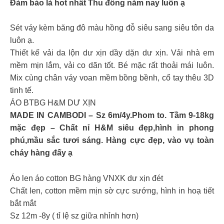
Đảm bảo là hot nhất Thu đông năm nay luôn ạ
Sét váy kèm băng đô màu hồng đỗ siêu sang siêu tôn da
luôn ạ.
Thiết kế vải da lộn dư xịn dầy dặn dư xịn. Vải nhà em
mềm mịn lắm, vải co dãn tốt. Bé mặc rất thoải mái luôn.
Mix cùng chân váy voan mềm bồng bềnh, cổ tay thêu 3D
tinh tế.
ÁO BTBG H&M DƯ XỊN
MADE IN CAMBODI – Sz 6m/4y.Phom to. Tầm 9-18kg
mặc đẹp – Chất nỉ H&M siêu đẹp,hình in phong
phú,mầu sắc tươi sáng. Hàng cực đẹp, vào vụ toàn
cháy hàng đấy ạ
Áo len áo cotton BG hàng VNXK dư xịn đét
Chất len, cotton mềm mịn sờ cực sướng, hình in hoạ tiết
bắt mắt
Sz 12m -8y ( tỉ lệ sz giữa nhỉnh hơn)