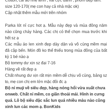
Cotton, cái áo nhẹ tênh , vải cực đanh , phom đẹp lắm.
size 120-170( mẹ con hay cả nhà mặc ok)
Cập nhật thêm mẫu mới trên nhóm
Parka lót nỉ cực hot ạ. Mẫu này đẹp và mùa đông năm
nào cũng cháy hàng. Các chị có thể chọn mua trước khi
hết sz ạ
Các mẫu áo len xinh đẹp dày dặn và vô cùng mềm mại
đã cập bến. Món đồ ko thể thiếu trong mùa đông của bất
kỳ 1 bé nào ạ
Bộ tommy dư xịn sz đại 7-16
Hàng về rất đẹp ạ
Chất nhung dư xịn rất mịn mềm dễ chịu vô cùng, bảng sz
to, mẹ con chị em lớn mặc đôi đc ạ
Bộ nỉ muji về siêu đẹp, hàng nóng hổi vừa xuất chưa
onweb. Chất nỉ mềm, co giãn thoải mái. Hình in cưng
quá. Lô bộ siêu đặc sắc lun quá nhiều màu nào cũng
xinh lun các mom ạ. BonKids