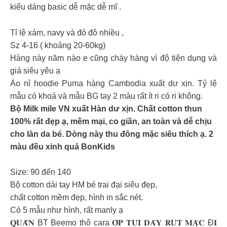
kiểu dáng basic dễ mặc dễ mĩ .
Tỉ lệ xám, navy và đỏ đô nhiều ,
Sz 4-16 ( khoảng 20-60kg)
Hàng này năm nào e cũng cháy hàng vì độ tiện dụng và
giá siêu yêu ạ
Áo nỉ hoodie Puma hàng Cambodia xuất dư xịn. Tỷ lệ
mẫu có khoá và mẫu BG tay 2 màu rất ít ri có ri không.
Bộ Milk mile VN xuất Hàn dư xịn. Chất cotton thun
100% rất đẹp ạ, mềm mại, co giãn, an toàn và dễ chịu
cho làn da bé. Dòng này thu đông mặc siêu thích ạ. 2
màu đều xinh quá BonKids
Size: 90 đến 140
Bộ cotton dài tay HM bé trai đại siêu đẹp,
chất cotton mềm đẹp, hình in sắc nét.
Có 5 mẫu như hình, rất manly ạ
𝐐𝐔𝐀̂̀𝐍 BT Beemo thô cara 𝐎̂́𝐏 𝐓𝐔́𝐈 𝐃𝐀̂𝐘 𝐑𝐔́𝐓 𝐌𝐀̣̆𝐂 Đ𝐈