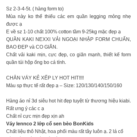
Sz 2-3-4-5t. ( hàng form to)
Mùa này ko thể thiếu các em quần legging mỏng nhẹ
được ạ
E về sz 1-10 chất 100% cotton tầm 9-25kg mặc đẹp ạ
QUẦN KAKI NEXXI VẢI NGOẠI NHẬP FORM CHUẨN,
BAO ĐẸP và CO GIÃN.
Chất vải kaki mịn, cực đẹp, co giãn mạnh, thiết kế form
quần túi hộp ống bo cá tính.
CHÂN VÁY KẺ XẾP LY HOT HIT!!!!
Màu sp thực tế rất đẹp ạ – Size: 120/130/140/150/160
Hàng áo nỉ 3d siêu hot hit đẹp tuyệt từ thương hiệu kiabi.
Rất ưng ý các c ạ
Chất nỉ cực mịn đẹp xịn ah
Váy lennco 2 lớp cổ sen bèo BonKids
Chất liệu thô Nhật, hoa phối màu rất tây luôn ạ. 2 lá cổ