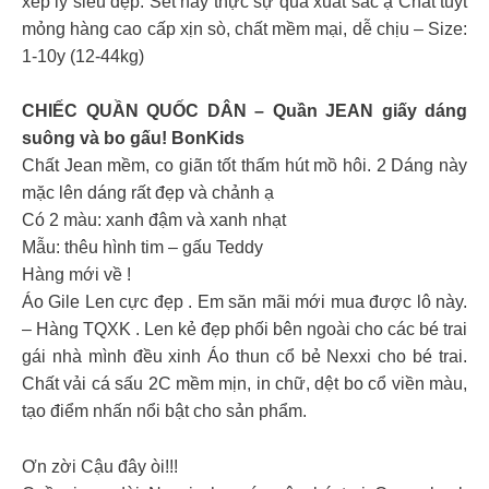
xếp ly siêu đẹp. Set này thực sự quá xuất sắc ạ Chất tuýt
mỏng hàng cao cấp xịn sò, chất mềm mại, dễ chịu – Size:
1-10y (12-44kg)
CHIẾC QUẦN QUỐC DÂN – Quần JEAN giấy dáng
suông và bo gấu! BonKids
Chất Jean mềm, co giãn tốt thấm hút mồ hôi. 2 Dáng này
mặc lên dáng rất đẹp và chảnh ạ
Có 2 màu: xanh đậm và xanh nhạt
Mẫu: thêu hình tim – gấu Teddy
Hàng mới về !
Áo Gile Len cực đẹp . Em săn mãi mới mua được lô này.
– Hàng TQXK . Len kẻ đẹp phối bên ngoài cho các bé trai
gái nhà mình đều xinh Áo thun cổ bẻ Nexxi cho bé trai.
Chất vải cá sấu 2C mềm mịn, in chữ, dệt bo cổ viền màu,
tạo điểm nhấn nổi bật cho sản phẩm.
Ơn zời Cậu đây òi!!!