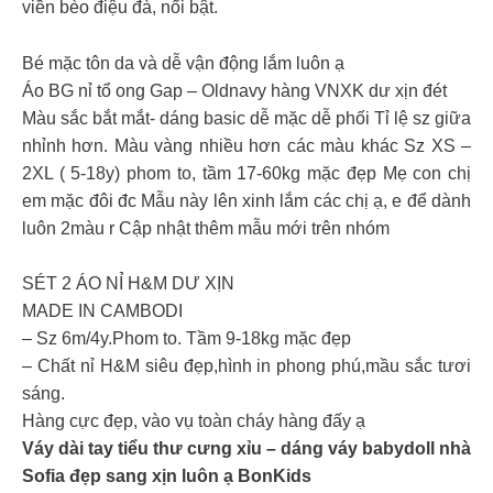
viền bèo điệu đà, nổi bật.
Bé mặc tôn da và dễ vận động lắm luôn ạ
Áo BG nỉ tổ ong Gap – Oldnavy hàng VNXK dư xịn đét
Màu sắc bắt mắt- dáng basic dễ mặc dễ phối Tỉ lệ sz giữa
nhỉnh hơn. Màu vàng nhiều hơn các màu khác Sz XS –
2XL ( 5-18y) phom to, tầm 17-60kg mặc đẹp Mẹ con chị
em mặc đôi đc Mẫu này lên xinh lắm các chị ạ, e để dành
luôn 2màu r Cập nhật thêm mẫu mới trên nhóm
SÉT 2 ÁO NỈ H&M DƯ XỊN
MADE IN CAMBODI
– Sz 6m/4y.Phom to. Tầm 9-18kg mặc đẹp
– Chất nỉ H&M siêu đẹp,hình in phong phú,mầu sắc tươi
sáng.
Hàng cực đẹp, vào vụ toàn cháy hàng đấy ạ
Váy dài tay tiểu thư cưng xỉu – dáng váy babydoll nhà
Sofia đẹp sang xịn luôn ạ BonKids