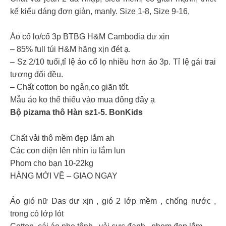
kế kiểu dáng đơn giản, manly. Size 1-8, Size 9-16,
Áo cổ lọ/cổ 3p BTBG H&M Cambodia dư xịn
– 85% full túi H&M hãng xịn đét ạ.
– Sz 2/10 tuổi,tỉ lệ áo cổ lọ nhiều hơn áo 3p. Tỉ lệ gái trai
tương đối đều.
– Chất cotton bo ngân,co giãn tốt.
Mẫu áo ko thể thiếu vào mua đông đây ạ
Bộ pizama thô Hàn sz1-5. BonKids
Chất vải thô mềm đẹp lắm ah
Các con diện lên nhìn iu lắm lun
Phom cho bạn 10-22kg
HÀNG MỚI VỀ – GIAO NGAY
Áo gió nữ Das dư xịn , gió 2 lớp mềm , chống nước ,
trong có lớp lót