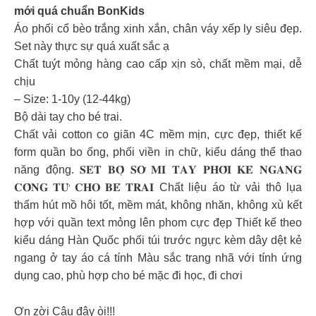
mới quá chuẩn BonKids
Áo phối cổ bèo trắng xinh xắn, chân váy xếp ly siêu đẹp.
Set này thực sự quá xuất sắc ạ
Chất tuýt mỏng hàng cao cấp xịn sò, chất mềm mại, dễ
chịu
– Size: 1-10y (12-44kg)
Bộ dài tay cho bé trai.
Chất vải cotton co giãn 4C mềm mịn, cực đẹp, thiết kế
form quần bo ống, phối viền in chữ, kiểu dáng thể thao
năng động. 𝐒𝐄𝐓 𝐁𝐎̣̂ 𝐒𝐎̛ 𝐌𝐈 𝐓𝐀𝐘 𝐏𝐇𝐎̂́𝐈 𝐊𝐄̉ 𝐍𝐆𝐀𝐍𝐆
𝐂𝐎̂𝐍𝐆 𝐓𝐔̛̉ 𝐂𝐇𝐎 𝐁𝐄́ 𝐓𝐑𝐀𝐈 Chất liệu áo từ vải thô lụa
thấm hút mồ hôi tốt, mềm mát, không nhăn, không xù kết
hợp với quần text mỏng lên phom cực đẹp Thiết kế theo
kiểu dáng Hàn Quốc phối túi trước ngực kèm dây dệt kẻ
ngang ở tay áo cá tính Màu sắc trang nhã với tính ứng
dụng cao, phù hợp cho bé mặc đi học, đi chơi
Ơn zời Cậu đây òi!!!