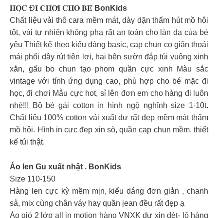
𝐇𝐎̣𝐂 Đ𝐈 𝐂𝐇𝐎̛𝐈 𝐂𝐇𝐎 𝐁𝐄́
BonKids
Chất liệu vải thô cara mềm mát, dày dặn thấm hút mồ hôi
tốt, vải tự nhiên không pha rất an toàn cho làn da của bé
yêu Thiết kế theo kiểu dáng basic, cạp chun co giãn thoải
mái phối dây rút tiện lợi, hai bên sườn đắp túi vuông xinh
xắn, gấu bo chun tạo phom quần cực xinh Màu sắc
vintage với tính ứng dụng cao, phù hợp cho bé mặc đi
học, đi chơi Mẫu cực hot, sỉ lên đơn em cho hàng đi luôn
nhé!!! Bộ bé gái cotton in hình ngộ nghĩnh size 1-10t.
Chất liêu 100% cotton vải xuất dư rất đẹp mềm mát thấm
mồ hôi. Hình in cực đẹp xịn sò, quần cạp chun mềm, thiết
kế túi thật.
Áo len Gu xuất nhật . BonKids
Size 110-150
Hàng len cực kỳ mềm mịn, kiểu dáng đơn giản , chanh
sả, mix cùng chân váy hay quần jean đều rất đẹp ạ
Áo gió 2 lớp all in motion hàng VNXK dư xịn đét- lô hàng