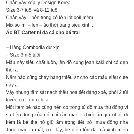
Chân váy xếp ly Design Korea
Size 3-7 tuổi và 8-12 tuổi
Chân váy – bên trong có lớp lót boil mềm .
Mix sơ mi – len – áo thời trang siêu xinh .
Áo BT Carter nỉ da cá cho bé trai
– Hàng Combodia dư xịn
– Size 3m-5 tuổi
Mẫu này siêu chất luôn, lên đồ cùng jean kaki chỉ có đẹp
thôi ạ
Năm nào cũng cháy hàng thiếu sz cho các mẫu siêu cute
này ạ
Váy nhung tăm sát nách thêu hoạ tiết dáng xoè, phối 2 túi
trước cực xinh chị ạ!
Một item bé nào cũng nên có trong tủ đồ mua thu đông vì
sự tiện dụng của nó, chỉ cần mặc 1 chiếc áo giữ nhiệt đi
kèm là bé tha hồ giữ ấm trong tiết trời mùa đông nha
Tone màu lạ mắt, cực tây, bé diện tôn da mà xinh miễn