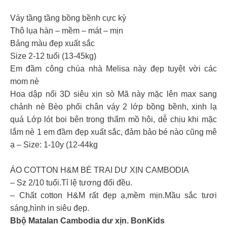
Váy tầng tầng bồng bềnh cực kỳ
Thô lụa hàn – mềm – mát – mịn
Bảng màu đẹp xuất sắc
Size 2-12 tuổi (13-45kg)
Em đầm công chúa nhà Melisa này đẹp tuyệt vời các
mom nè
Hoa dập nổi 3D siêu xịn sò Mã này mặc lên max sang
chảnh nè Bèo phối chân váy 2 lớp bồng bềnh, xinh lạ
quá Lớp lót boi bên trong thấm mồ hôi, dễ chịu khi mặc
lắm nè 1 em đầm đẹp xuất sắc, đảm bảo bé nào cũng mê
ạ – Size: 1-10y (12-44kg
ÁO COTTON H&M BÉ TRAI DƯ XỊN CAMBODIA
– Sz 2/10 tuổi.Tỉ lệ tương đối đều.
– Chất cotton H&M rất đẹp ạ,mềm mịn.Mầu sắc tươi
sáng,hình in siêu đẹp.
Bbộ Matalan Cambodia dư xịn. BonKids