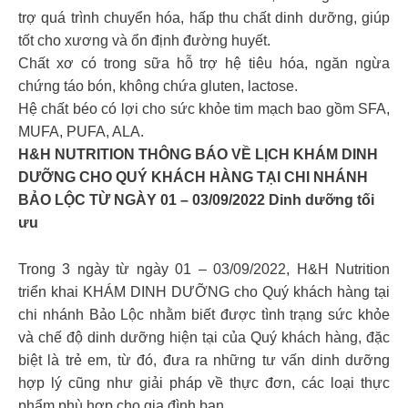
trợ quá trình chuyển hóa, hấp thu chất dinh dưỡng, giúp
tốt cho xương và ổn định đường huyết.
Chất xơ có trong sữa hỗ trợ hệ tiêu hóa, ngăn ngừa
chứng táo bón, không chứa gluten, lactose.
Hệ chất béo có lợi cho sức khỏe tim mạch bao gồm SFA,
MUFA, PUFA, ALA.
H&H NUTRITION THÔNG BÁO VỀ LỊCH KHÁM DINH
DƯỠNG CHO QUÝ KHÁCH HÀNG TẠI CHI NHÁNH
BẢO LỘC TỪ NGÀY 01 – 03/09/2022 Dinh dưỡng tối
ưu
Trong 3 ngày từ ngày 01 – 03/09/2022, H&H Nutrition
triển khai KHÁM DINH DƯỠNG cho Quý khách hàng tại
chi nhánh Bảo Lộc nhằm biết được tình trạng sức khỏe
và chế độ dinh dưỡng hiện tại của Quý khách hàng, đặc
biệt là trẻ em, từ đó, đưa ra những tư vấn dinh dưỡng
hợp lý cũng như giải pháp về thực đơn, các loại thực
phẩm phù hợp cho gia đình bạn.