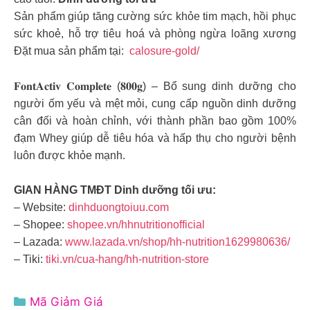
Sản phẩm giúp tăng cường sức khỏe tim mạch, hồi phục
sức khoẻ, hỗ trợ tiêu hoá và phòng ngừa loãng xương
Đặt mua sản phẩm tại:
calosure-gold/
𝐅𝐨𝐧𝐭𝐀𝐜𝐭𝐢𝐯 𝐂𝐨𝐦𝐩𝐥𝐞𝐭𝐞 (𝟖𝟎𝟎𝐠) – Bổ sung dinh dưỡng cho
người ốm yếu và mệt mỏi, cung cấp nguồn dinh dưỡng
cân đối và hoàn chỉnh, với thành phần bao gồm 100%
đạm Whey giúp dễ tiêu hóa và hấp thụ cho người bệnh
luôn được khỏe mạnh.
GIAN HÀNG TMĐT Dinh dưỡng tối ưu:
– Website:
dinhduongtoiuu.com
– Shopee:
shopee.vn/hhnutritionofficial
– Lazada:
www.lazada.vn/shop/hh-nutrition1629980636/
– Tiki:
tiki.vn/cua-hang/hh-nutrition-store
Danh
Mã Giảm Giá