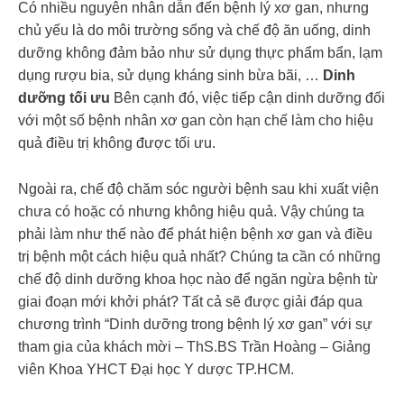
Có nhiều nguyên nhân dẫn đến bệnh lý xơ gan, nhưng
chủ yếu là do môi trường sống và chế độ ăn uống, dinh
dưỡng không đảm bảo như sử dụng thực phẩm bẩn, lạm
dụng rượu bia, sử dụng kháng sinh bừa bãi, …
Dinh
dưỡng tối ưu
Bên cạnh đó, việc tiếp cận dinh dưỡng đối
với một số bệnh nhân xơ gan còn hạn chế làm cho hiệu
quả điều trị không được tối ưu.
Ngoài ra, chế độ chăm sóc người bệnh sau khi xuất viện
chưa có hoặc có nhưng không hiệu quả. Vậy chúng ta
phải làm như thế nào để phát hiện bệnh xơ gan và điều
trị bệnh một cách hiệu quả nhất? Chúng ta cần có những
chế độ dinh dưỡng khoa học nào để ngăn ngừa bệnh từ
giai đoạn mới khởi phát? Tất cả sẽ được giải đáp qua
chương trình “Dinh dưỡng trong bệnh lý xơ gan” với sự
tham gia của khách mời – ThS.BS Trần Hoàng – Giảng
viên Khoa YHCT Đại học Y dược TP.HCM.