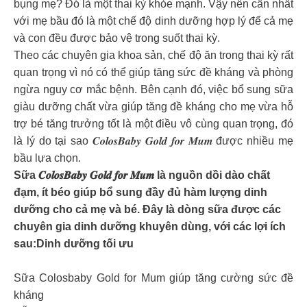
bụng mẹ? Đó là một thai kỳ khỏe mạnh. Vậy nên cần nhất
với mẹ bầu đó là một chế độ dinh dưỡng hợp lý để cả mẹ
và con đều được bảo vệ trong suốt thai kỳ.
Theo các chuyên gia khoa sản, chế độ ăn trong thai kỳ rất
quan trọng vì nó có thể giúp tăng sức đề kháng và phòng
ngừa nguy cơ mắc bệnh. Bên cạnh đó, việc bổ sung sữa
giàu dưỡng chất vừa giúp tăng đề kháng cho mẹ vừa hỗ
trợ bé tăng trưởng tốt là một điều vô cùng quan trọng, đó
là lý do tại sao 𝑪𝒐𝒍𝒐𝒔𝑩𝒂𝒃𝒚 𝑮𝒐𝒍𝒅 𝒇𝒐𝒓 𝑴𝒖𝒎 được nhiều mẹ
bầu lựa chọn.
Sữa 𝑪𝒐𝒍𝒐𝒔𝑩𝒂𝒃𝒚 𝑮𝒐𝒍𝒅 𝒇𝒐𝒓 𝑴𝒖𝒎 là nguồn dồi dào chất
đạm, ít béo giúp bổ sung đầy đủ hàm lượng dinh
dưỡng cho cả mẹ và bé. Đây là dòng sữa được các
chuyên gia dinh dưỡng khuyên dùng, với các lợi ích
sau:Dinh dưỡng tối ưu
Sữa Colosbaby Gold for Mum giúp tăng cường sức đề
kháng