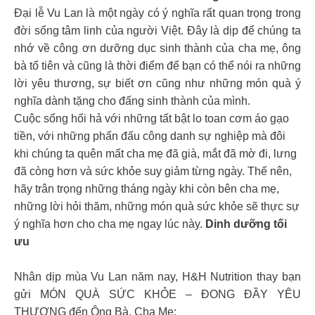
Đại lễ Vu Lan là một ngày có ý nghĩa rất quan trọng trong
đời sống tâm linh của người Việt. Đây là dịp để chúng ta
nhớ về công ơn dưỡng dục sinh thành của cha mẹ, ông
bà tổ tiên và cũng là thời điểm để bạn có thể nói ra những
lời yêu thương, sự biết ơn cũng như những món quà ý
nghĩa dành tặng cho đấng sinh thành của mình.
Cuộc sống hối hả với những tất bật lo toan cơm áo gạo
tiền, với những phấn đấu công danh sự nghiệp mà đôi
khi chúng ta quên mất cha mẹ đã già, mắt đã mờ đi, lưng
đã còng hơn và sức khỏe suy giảm từng ngày. Thế nên,
hãy trân trọng những tháng ngày khi còn bên cha mẹ,
những lời hỏi thăm, những món quà sức khỏe sẽ thực sự
ý nghĩa hơn cho cha mẹ ngay lúc này.
Dinh dưỡng tối
ưu
Nhân dịp mùa Vu Lan năm nay, H&H Nutrition thay bạn
gửi MÓN QUÀ SỨC KHỎE – ĐONG ĐẦY YÊU
THƯƠNG đến Ông Bà, Cha Mẹ: