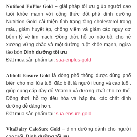
𝐍𝐮𝐭𝐢𝐟𝐨𝐨𝐝 𝐄𝐧𝐏𝐥𝐮𝐬 𝐆𝐨𝐥𝐝 – giải pháp tối ưu giúp người cao
tuổi khỏe mạnh với công thức đột phá dinh dưỡng
Nutrition Gold cải thiện tình trạng tăng cholesterol trong
máu, giảm huyết áp, chống viêm và giảm các nguy cơ
bệnh lý về tim mạch. Đồng thời, hỗ trợ não bộ, cho hệ
xương vững chắc và một đường ruột khỏe mạnh, ngừa
táo bón.
Dinh dưỡng tối ưu
Đặt mua sản phẩm tại:
sua-enplus-gold
𝐀𝐛𝐛𝐨𝐭𝐭 𝐄𝐧𝐬𝐮𝐫𝐞 𝐆𝐨𝐥𝐝 là dòng phổ thông được dùng phổ
biến cho mọi lứa tuổi đặc biệt là người trung và cao tuổi,
giúp cung cấp đầy đủ Vitamin và dưỡng chất cho cơ thể.
Đồng thời, hỗ trợ tiêu hóa và hấp thu các chất dinh
dưỡng dễ dàng hơn.
Đặt mua sản phẩm tại:
sua-ensure-gold
𝐕𝐢𝐭𝐚𝐃𝐚𝐢𝐫𝐲 𝐂𝐚𝐥𝐨𝐒𝐮𝐫𝐞 𝐆𝐨𝐥𝐝 – dinh dưỡng dành cho người
cao tuổi.
Dinh dưỡng tối ưu