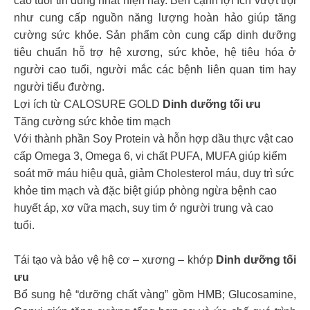
cao tuổi tin dùng nhất hiện nay. Bên cạnh lợi ích vượt trội
như cung cấp nguồn năng lượng hoàn hảo giúp tăng
cường sức khỏe. Sản phẩm còn cung cấp dinh dưỡng
tiêu chuẩn hỗ trợ hệ xương, sức khỏe, hệ tiêu hóa ở
người cao tuổi, người mắc các bệnh liên quan tim hay
người tiểu đường.
Lợi ích từ CALOSURE GOLD
Dinh dưỡng tối ưu
Tăng cường sức khỏe tim mạch
Với thành phần Soy Protein và hỗn hợp dầu thực vật cao
cấp Omega 3, Omega 6, vi chất PUFA, MUFA giúp kiểm
soát mỡ máu hiệu quả, giảm Cholesterol máu, duy trì sức
khỏe tim mạch và đặc biệt giúp phòng ngừa bệnh cao
huyết áp, xơ vữa mạch, suy tim ở người trung và cao
tuổi.
Tái tạo và bảo vệ hệ cơ – xương – khớp
Dinh dưỡng tối
ưu
Bổ sung hệ “dưỡng chất vàng” gồm HMB; Glucosamine,