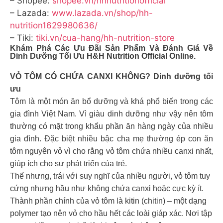
– Shopee:
shopee.vn/hhnutritionofficial
– Lazada:
www.lazada.vn/shop/hh-
nutrition1629980636/
– Tiki:
tiki.vn/cua-hang/hh-nutrition-store
Khám Phá Các Ưu Đãi Sản Phẩm Và Đánh Giá Về
Dinh Dưỡng Tối Ưu H&H Nutrition Official Online.
VỎ TÔM CÓ CHỨA CANXI KHÔNG? Dinh dưỡng tối
ưu
Tôm là một món ăn bổ dưỡng và khá phổ biến trong các
gia đình Việt Nam. Vì giàu dinh dưỡng như vậy nên tôm
thường có mặt trong khẩu phần ăn hàng ngày của nhiều
gia đình. Đặc biệt nhiều bậc cha mẹ thường ép con ăn
tôm nguyên vỏ vì cho rằng vỏ tôm chứa nhiều canxi nhất,
giúp ích cho sự phát triển của trẻ.
Thế nhưng, trái với suy nghĩ của nhiều người, vỏ tôm tuy
cứng nhưng hầu như không chứa canxi hoặc cực kỳ ít.
Thành phần chính của vỏ tôm là kitin (chitin) – một dạng
polymer tạo nên vỏ cho hầu hết các loài giáp xác. Nơi tập