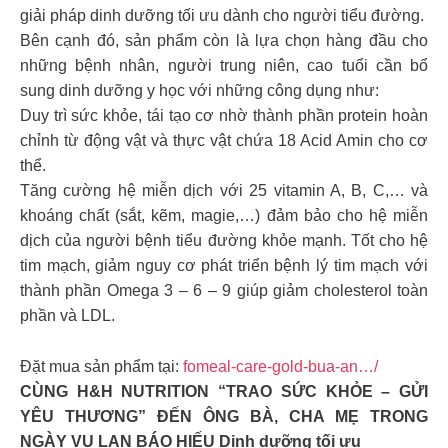
giải pháp dinh dưỡng tối ưu dành cho người tiểu đường.
Bên cạnh đó, sản phẩm còn là lựa chọn hàng đầu cho
những bệnh nhân, người trung niên, cao tuổi cần bổ
sung dinh dưỡng y học với những công dụng như:
Duy trì sức khỏe, tái tạo cơ nhờ thành phần protein hoàn
chỉnh từ động vật và thực vật chứa 18 Acid Amin cho cơ
thể.
Tăng cường hệ miễn dịch với 25 vitamin A, B, C,… và
khoáng chất (sắt, kẽm, magie,…) đảm bảo cho hệ miễn
dịch của người bệnh tiểu đường khỏe mạnh. Tốt cho hệ
tim mạch, giảm nguy cơ phát triển bệnh lý tim mạch với
thành phần Omega 3 – 6 – 9 giúp giảm cholesterol toàn
phần và LDL.
Đặt mua sản phẩm tại:
fomeal-care-gold-bua-an…/
CÙNG H&H NUTRITION “TRAO SỨC KHỎE – GỬI
YÊU THƯƠNG” ĐẾN ÔNG BÀ, CHA MẸ TRONG
NGÀY VU LAN BÁO HIẾU Dinh dưỡng tối ưu