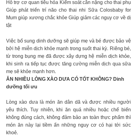
Hỗ trợ cơ quan tiêu hóa Kiểm soát cân nặng cho thai phụ
Giúp phát triển trí não cho thai nhi Sữa Colosbaby for
Mum giúp xương chắc khỏe Giúp giảm các nguy cơ về dị
tật
Việc bổ sung dinh dưỡng sẽ giúp mẹ và bé được bảo vệ
bởi hệ miễn dịch khỏe mạnh trong suốt thai kỳ. Riêng bé,
từ trong bụng mẹ đã được xây dựng hệ miễn dịch khỏe,
khi sinh ra tiếp tục được tăng cường miễn dịch qua sữa
mẹ sẽ khỏe mạnh hơn.
ĂN NHIỀU LÒNG XÀO DƯA CÓ TỐT KHÔNG? Dinh
dưỡng tối ưu
Lòng xào dưa là món ăn dân dã và được nhiều người
yêu thích. Tuy nhiên, khi ăn quá nhiều hoặc chế biến
không đúng cách, không đảm bảo an toàn thực phẩm thì
món ăn này lại tiềm ẩn những nguy cơ có hại tới sức
khoẻ.