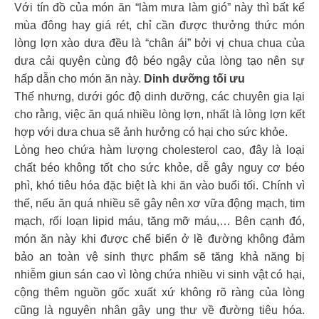
Với tín đồ của món ăn “làm mưa làm gió” này thì bất kể
mùa đông hay giá rét, chỉ cần được thưởng thức món
lòng lợn xào dưa đều là “chân ái” bởi vị chua chua của
dưa cải quyện cùng độ béo ngậy của lòng tạo nên sự
hấp dẫn cho món ăn này.
Dinh dưỡng tối ưu
Thế nhưng, dưới góc độ dinh dưỡng, các chuyên gia lại
cho rằng, việc ăn quá nhiều lòng lợn, nhất là lòng lợn kết
hợp với dưa chua sẽ ảnh hưởng có hại cho sức khỏe.
Lòng heo chứa hàm lượng cholesterol cao, đây là loại
chất béo không tốt cho sức khỏe, dễ gây nguy cơ béo
phì, khó tiêu hóa đặc biệt là khi ăn vào buổi tối. Chính vì
thế, nếu ăn quá nhiều sẽ gây nên xơ vữa động mạch, tim
mạch, rối loạn lipid máu, tăng mỡ máu,… Bên cạnh đó,
món ăn này khi được chế biến ở lề đường không đảm
bảo an toàn vệ sinh thực phẩm sẽ tăng khả năng bị
nhiễm giun sán cao vì lòng chứa nhiều vi sinh vật có hại,
cộng thêm nguồn gốc xuất xứ không rõ ràng của lòng
cũng là nguyên nhân gây ung thư về đường tiêu hóa.