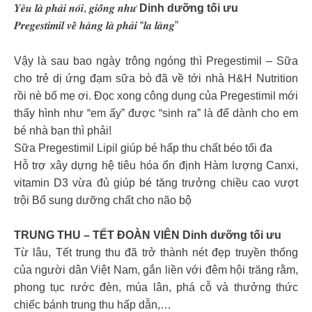
𝒀𝒆̂𝒖 𝒍𝒂̀ 𝒑𝒉𝒂̉𝒊 𝒏𝒐́𝒊, 𝒈𝒊𝒐̂́𝒏𝒈 𝒏𝒉𝒖̛
Dinh dưỡng tối ưu
𝑷𝒓𝒆𝒈𝒆𝒔𝒕𝒊𝒎𝒊𝒍 𝒗𝒆̂̀ 𝒉𝒂̀𝒏𝒈 𝒍𝒂̀ 𝒑𝒉𝒂̉𝒊 “𝒍𝒂 𝒍𝒂̀𝒏𝒈”
Vậy là sau bao ngày trông ngóng thì Pregestimil – Sữa
cho trẻ dị ứng đạm sữa bò đã về tới nhà H&H Nutrition
rồi nè bố mẹ ơi. Đọc xong công dụng của Pregestimil mới
thấy hình như “em ấy” được “sinh ra” là để dành cho em
bé nhà bạn thì phải!
Sữa Pregestimil Lipil giúp bé hấp thu chất béo tối đa
Hỗ trợ xây dựng hệ tiêu hóa ổn định Hàm lượng Canxi,
vitamin D3 vừa đủ giúp bé tăng trưởng chiều cao vượt
trội Bổ sung dưỡng chất cho não bộ
TRUNG THU – TẾT ĐOÀN VIÊN Dinh dưỡng tối ưu
Từ lâu, Tết trung thu đã trở thành nét đẹp truyền thống
của người dân Việt Nam, gắn liền với đêm hội trăng rằm,
phong tục rước đèn, múa lân, phá cỗ và thưởng thức
chiếc bánh trung thu hấp dẫn,…