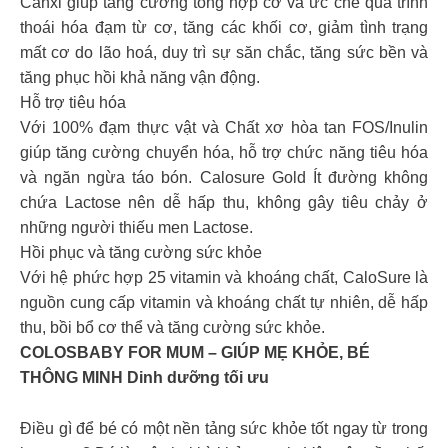
Canxi giúp tăng cường tổng hợp cơ và ức chế quá trình
thoái hóa đạm từ cơ, tăng các khối cơ, giảm tình trạng
mất cơ do lão hoá, duy trì sự săn chắc, tăng sức bền và
tăng phục hồi khả năng vận động.
Hỗ trợ tiêu hóa
Với 100% đạm thực vật và Chất xơ hòa tan FOS/Inulin
giúp tăng cường chuyển hóa, hỗ trợ chức năng tiêu hóa
và ngăn ngừa táo bón. Calosure Gold Ít đường không
chứa Lactose nên dễ hấp thu, không gây tiêu chảy ở
những người thiếu men Lactose.
Hồi phục và tăng cường sức khỏe
Với hệ phức hợp 25 vitamin và khoáng chất, CaloSure là
nguồn cung cấp vitamin và khoáng chất tự nhiên, dễ hấp
thu, bồi bổ cơ thể và tăng cường sức khỏe.
COLOSBABY FOR MUM – GIÚP MẸ KHỎE, BÉ
THÔNG MINH Dinh dưỡng tối ưu
Điều gì để bé có một nền tảng sức khỏe tốt ngay từ trong