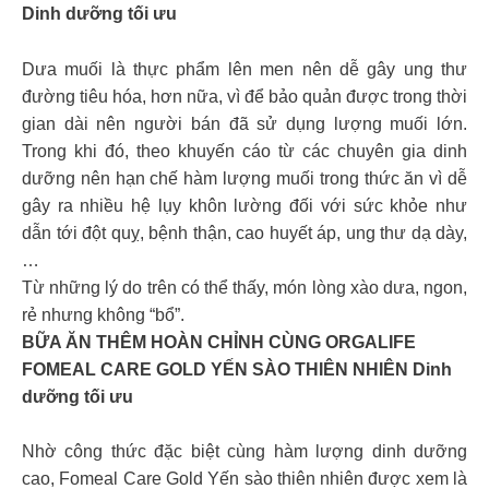
Dinh dưỡng tối ưu
Dưa muối là thực phẩm lên men nên dễ gây ung thư
đường tiêu hóa, hơn nữa, vì để bảo quản được trong thời
gian dài nên người bán đã sử dụng lượng muối lớn.
Trong khi đó, theo khuyến cáo từ các chuyên gia dinh
dưỡng nên hạn chế hàm lượng muối trong thức ăn vì dễ
gây ra nhiều hệ lụy khôn lường đối với sức khỏe như
dẫn tới đột quỵ, bệnh thận, cao huyết áp, ung thư dạ dày,
…
Từ những lý do trên có thể thấy, món lòng xào dưa, ngon,
rẻ nhưng không “bổ”.
BỮA ĂN THÊM HOÀN CHỈNH CÙNG ORGALIFE
FOMEAL CARE GOLD YẾN SÀO THIÊN NHIÊN Dinh
dưỡng tối ưu
Nhờ công thức đặc biệt cùng hàm lượng dinh dưỡng
cao, Fomeal Care Gold Yến sào thiên nhiên được xem là