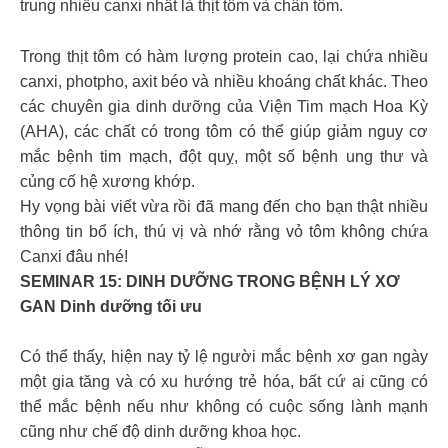
trung nhiều canxi nhất là thịt tôm và chân tôm.
Trong thịt tôm có hàm lượng protein cao, lại chứa nhiều
canxi, photpho, axit béo và nhiều khoáng chất khác. Theo
các chuyên gia dinh dưỡng của Viện Tim mạch Hoa Kỳ
(AHA), các chất có trong tôm có thể giúp giảm nguy cơ
mắc bệnh tim mạch, đột quỵ, một số bệnh ung thư và
củng cố hệ xương khớp.
Hy vọng bài viết vừa rồi đã mang đến cho bạn thật nhiều
thông tin bổ ích, thú vị và nhớ rằng vỏ tôm không chứa
Canxi đâu nhé!
SEMINAR 15: DINH DƯỠNG TRONG BỆNH LÝ XƠ
GAN Dinh dưỡng tối ưu
Có thể thấy, hiện nay tỷ lệ người mắc bệnh xơ gan ngày
một gia tăng và có xu hướng trẻ hóa, bất cứ ai cũng có
thể mắc bệnh nếu như không có cuộc sống lành mạnh
cũng như chế độ dinh dưỡng khoa học.