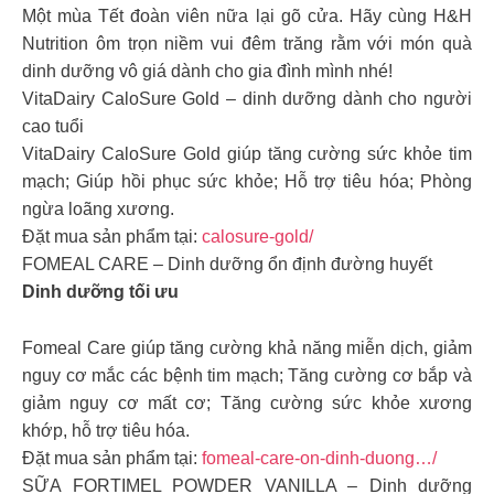
Một mùa Tết đoàn viên nữa lại gõ cửa. Hãy cùng H&H
Nutrition ôm trọn niềm vui đêm trăng rằm với món quà
dinh dưỡng vô giá dành cho gia đình mình nhé!
VitaDairy CaloSure Gold – dinh dưỡng dành cho người
cao tuổi
VitaDairy CaloSure Gold giúp tăng cường sức khỏe tim
mạch; Giúp hồi phục sức khỏe; Hỗ trợ tiêu hóa; Phòng
ngừa loãng xương.
Đặt mua sản phẩm tại:
calosure-gold/
FOMEAL CARE – Dinh dưỡng ổn định đường huyết
Dinh dưỡng tối ưu
Fomeal Care giúp tăng cường khả năng miễn dịch, giảm
nguy cơ mắc các bệnh tim mạch; Tăng cường cơ bắp và
giảm nguy cơ mất cơ; Tăng cường sức khỏe xương
khớp, hỗ trợ tiêu hóa.
Đặt mua sản phẩm tại:
fomeal-care-on-dinh-duong…/
SỮA FORTIMEL POWDER VANILLA – Dinh dưỡng