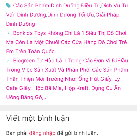
mục
Thẻ
Các Sản Phẩm Dinh Dưỡng Điều Trị
,
Dịch Vụ Tư
Vấn Dinh Dưỡng
,
Dinh Dưỡng Tối Ưu
,
Giải Pháp
Dinh Dưỡng
Bonkids Toys Không Chỉ Là 1 Siêu Thị Đồ Chơi
Mà Còn Là Một Chuỗi Các Cửa Hàng Đồ Chơi Trẻ
Em Trên Toàn Quốc.
Biogreen Tự Hào Là 1 Trong Các Đơn Vị Đi Đầu
Trong Việc Sản Xuất Và Phân Phối Các Sản Phẩm
Thân Thiện Môi Trường Như: Ống Hút Giấy, Ly
Cafe Giấy, Hộp Bã Mía, Hộp Kraft, Dụng Cụ Ăn
Uống Bằng Gỗ,…
Viết một bình luận
Bạn phải
đăng nhập
để gửi bình luận.