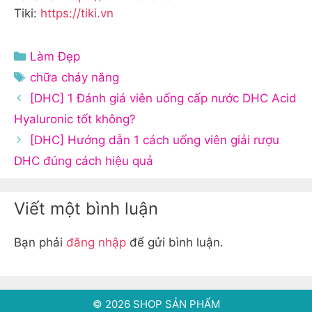
Tiki:
https://tiki.vn
Danh
Làm Đẹp
mục
Thẻ
chữa cháy nắng
[DHC] 1 Đánh giá viên uống cấp nước DHC Acid
Hyaluronic tốt không?
[DHC] Hướng dẫn 1 cách uống viên giải rượu
DHC đúng cách hiệu quả
Viết một bình luận
Bạn phải
đăng nhập
để gửi bình luận.
© 2026 SHOP SẢN PHẨM