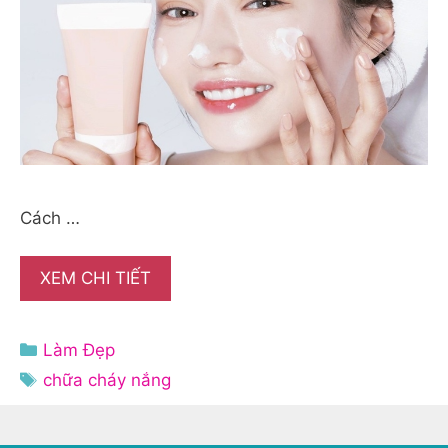
Cách …
XEM CHI TIẾT
Danh
Làm Đẹp
mục
Thẻ
chữa cháy nắng