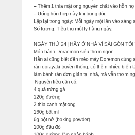
– Thêm 1 thìa mật ong nguyên chất vào hỗn hợ
– Uống hỗn hợp này khi bụng đói.
Lặp lại trong ngày: Mỗi ngày một lần vào sáng 
Số lượng: Tiêu thụ một ly hằng ngày.
NGÀY THỨ 24 | HÃY Ở NHÀ VÌ SÀI GÒN TÔI 
Món bánh Doraemon siêu thơm ngon
Hẳn ai cũng biết đến mèo máy Doremon cùng sở
rán dorayaki truyền thống, có thêm nhiều biế
làm bánh rán đơn giản tại nhà, mà vẫn thơm n
️ Nguyên liệu cần có:
4 quả trứng gà
120g đường
2 thìa canh mật ong
160g bột mì
6g bột nở (baking powder)
100g đậu đỏ
100g đường làm nhân bánh