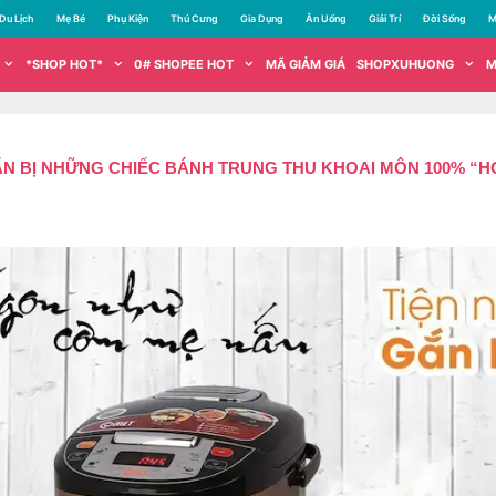
Du Lịch
Mẹ Bé
Phụ Kiện
Thú Cưng
Gia Dụng
Ăn Uống
Giải Trí
Đời Sống
M
*SHOP HOT*
0# SHOPEE HOT
MÃ GIẢM GIÁ
SHOPXUHUONG
M
ẨN BỊ NHỮNG CHIẾC BÁNH TRUNG THU KHOAI MÔN 100% 