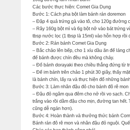
Các bước thực hiện: Comet Gia Dụng
Bước 1: Cách pha bột làm bánh rán doremon
– Đập 4 quả trứng gà vào tô, cho 120g đường c
– Rây 160g bột mì và 6g bột nở vào bát trứng vừ
tbsp nước lọc (1 tbsp là 15ml) vào hỗn hợp rồi
Bước 2: Rán bánh Comet Gia Dụng
– Bắc chảo lên bếp, cho 1 xíu dầu ăn để láng c
để bánh được chín đều mà không cháy.
– Đổ bánh dorayaki theo chiều thẳng đứng từ t
– Để im bánh trên chảo 1 phút 30 giây, thấy mặt 
là bánh chín, lấy ra và thực hiện đổ những bánh
Bước 3: Làm nhân đậu đỏ cho bánh đô rê mon
– Đậu đỏ ngâm qua đêm cho nở rồi vo sạch. Ch
trắng vào rồi dằm đậu cho mịn, đường tan hết. 
cũng dễ ngán hơn).
Bước 4: Hoàn thành và thưởng thức bánh Com
Bánh rán đô rê mon và nhân đậu đỏ nguội. Quết