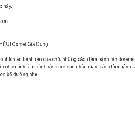
p này.
sớm.
YÊU! Comet Gia Dụng
 thích ăn bánh rán của chú, những cách làm bánh rán doremon 
n tấu như cách làm bánh rán doremon nhân mặn, cách làm bánh 
gon bổ dưỡng nhé!