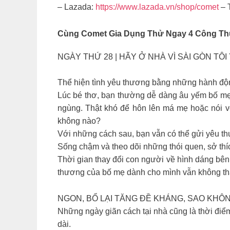
– Lazada:
https://www.lazada.vn/shop/comet
– T
Cùng
Comet Gia Dụng
Thử Ngay 4 Công Thứ
NGÀY THỨ 28 | HÃY Ở NHÀ VÌ SÀI GÒN TÔI 
Thể hiện tình yêu thương bằng những hành độ
Lúc bé thơ, bạn thường dễ dàng âu yếm bố mẹ v
ngùng. Thật khó để hôn lên má mẹ hoặc nói 
không nào?
Với những cách sau, bạn vẫn có thể gửi yêu t
Sống chậm và theo dõi những thói quen, sở thíc
Thời gian thay đổi con người về hình dáng bên 
thương của bố mẹ dành cho mình vẫn không tha
NGON, BỔ LẠI TĂNG ĐỀ KHÁNG, SAO KHÔN
Những ngày giãn cách tại nhà cũng là thời điể
dài.