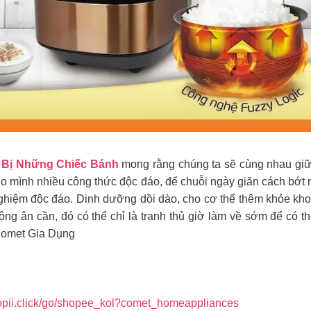
 Bị Những Chiếc Bánh
mong rằng chúng ta sẽ cùng nhau giữ 
ho mình nhiều công thức độc đáo, để chuỗi ngày giãn cách bớt
 nghiệm độc đáo. Dinh dưỡng dồi dào, cho cơ thể thêm khỏe kh
ng ân cần, đó có thể chỉ là tranh thủ giờ làm về sớm để có 
Comet Gia Dụng
/shopii.click/go/shopee_kol?comet_homeappliances