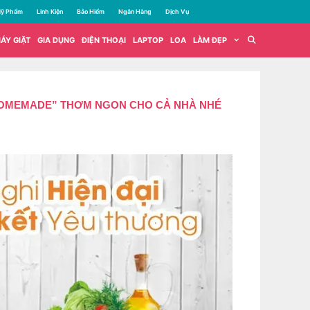
ỹ Phẩm
Linh Kiện
Bảo Hiểm
Ngân Hàng
Dịch Vụ
ÁY GIẶT
GIA DỤNG
ĐIỆN THOẠI
LAPTOP
LOA
LÀM ĐẸP
“HOMEMADE” THƠM NGON CHO CẢ NHÀ NHÉ