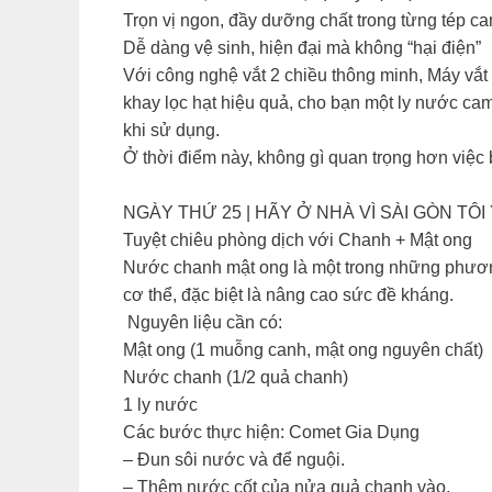
Trọn vị ngon, đầy dưỡng chất trong từng tép c
Dễ dàng vệ sinh, hiện đại mà không “hại điện”
Với công nghệ vắt 2 chiều thông minh, Máy vắt 
khay lọc hạt hiệu quả, cho bạn một ly nước ca
khi sử dụng.
Ở thời điểm này, không gì quan trọng hơn việc 
NGÀY THỨ 25 | HÃY Ở NHÀ VÌ SÀI GÒN TÔI 
Tuyệt chiêu phòng dịch với Chanh + Mật ong
Nước chanh mật ong là một trong những phương
cơ thể, đặc biệt là nâng cao sức đề kháng.
️ Nguyên liệu cần có:
Mật ong (1 muỗng canh, mật ong nguyên chất)
Nước chanh (1/2 quả chanh)
1 ly nước
Các bước thực hiện: Comet Gia Dụng
– Đun sôi nước và để nguội.
– Thêm nước cốt của nửa quả chanh vào.