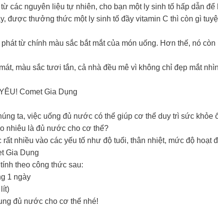
ác nguyên liệu tự nhiên, cho bạn một ly sinh tố hấp dẫn để 
, được thưởng thức một ly sinh tố đầy vitamin C thì còn gì tuy
t từ chính màu sắc bắt mắt của món uống. Hơn thế, nó còn rất
, màu sắc tươi tắn, cả nhà đều mê vì không chỉ đẹp mắt nhìn 
YÊU! Comet Gia Dụng
g ta, việc uống đủ nước có thể giúp cơ thể duy trì sức khỏe ổn
ao nhiêu là đủ nước cho cơ thể?
rất nhiều vào các yếu tố như độ tuổi, thân nhiệt, mức độ hoạt đ
et Gia Dụng
tính theo công thức sau:
ng 1 ngày
ít)
ung đủ nước cho cơ thể nhé!