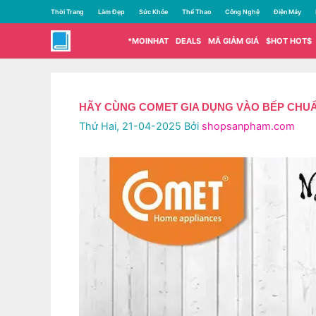
Chuyển
Thời Trang
Làm Đẹp
Sức Khỏe
Thể Thao
Công Nghệ
Điện Máy
đến
nội
*MOINHAT
DEALS
MÃ GIẢM GIÁ
$HOT HOT$
dung
HÃY CÙNG COMET GIA DỤNG VÀO BẾP CHU
Thứ Hai, 21-04-2025
Bởi
shopsanpham.com