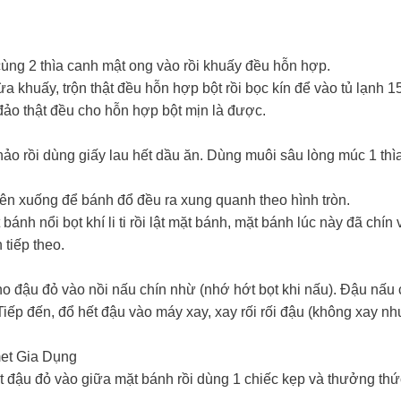
ùng 2 thìa canh mật ong vào rồi khuấy đều hỗn hợp.
a khuấy, trộn thật đều hỗn hợp bột rồi bọc kín để vào tủ lạnh 1
 đảo thật đều cho hỗn hợp bột mịn là được.
hảo rồi dùng giấy lau hết dầu ăn. Dùng muôi sâu lòng múc 1 thìa
rên xuống để bánh đổ đều ra xung quanh theo hình tròn.
bánh nổi bọt khí li ti rồi lật mặt bánh, mặt bánh lúc này đã chí
 tiếp theo.
o đậu đỏ vào nồi nấu chín nhừ (nhớ hớt bọt khi nấu). Đậu nấ
Tiếp đến, đổ hết đậu vào máy xay, xay rối rối đậu (không xay nh
et Gia Dụng
 đậu đỏ vào giữa mặt bánh rồi dùng 1 chiếc kẹp và thưởng thứ