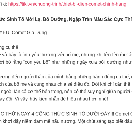
iki:
https://tiki.vn/chuong-trinh/thiet-bi-dien-comet-chinh-hang
c Sinh Tố Mới Lạ, Bổ Dưỡng, Ngập Tràn Màu Sắc Cực Thí
YÊU! Comet Gia Dụng
ng cụ thể
à bày tỏ tình yêu thương với bố mẹ, nhưng khi lớn lên rồi các 
với bố rằng “con yêu bố” như những ngày xưa bởi dường nh
hương đến người thân của mình bằng những hành động cụ thể, 
h của bố mẹ và cùng nhau chia sẻ điều đó. Đôi khi chỉ cần thể 
ngoài lẫn cả cơ thể bên trong, nên có thể suy nghĩ giữa người g
y đổi. Vì vậy, hãy kiên nhẫn để hiểu nhau hơn nhé!
G THỬ NGAY 4 CÔNG THỨC SINH TỐ DƯỚI ĐÂY!!! Comet G
m khơi dậy niềm đam mê nấu nướng. Một chút sáng tạo biết đâu