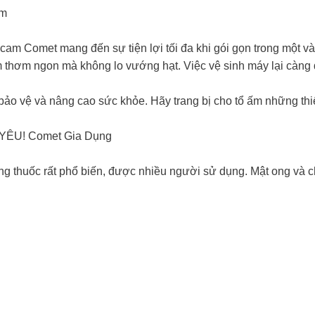
am
cam Comet mang đến sự tiện lợi tối đa khi gói gọn trong một vài
m thơm ngon mà không lo vướng hạt. Việc vệ sinh máy lại càng 
bảo vệ và nâng cao sức khỏe. Hãy trang bị cho tổ ấm những thiế
YÊU! Comet Gia Dụng
 thuốc rất phổ biến, được nhiều người sử dụng. Mật ong và ch