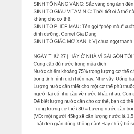
SINH TỐ NẮNG VÀNG: Sắc vàng óng ánh đến từ c
SINH TỐ GIÀU VITAMIN C: Thời tiết oi ả thế này
kháng cho cơ thể.
SINH TỐ PHÉP MÀU: Tên gọi “phép màu” xuất phá
dinh dưỡng. Comet Gia Dụng
SINH TỐ GIẤC MƠ XANH: Vị chua ngọt thanh mát
NGÀY THỨ 27 | HÃY Ở NHÀ VÌ SÀI GÒN TÔI 
Cung cấp đủ nước trong mùa dịch
Nước chiếm khoảng 75% trọng lượng cơ thể chún
trong tình hình dịch hiện nay. Như vậy, Uống b
Lượng nước cần thiết cho một cơ thể phù thuộc 
người lại có nhu cầu về nước khác nhau. Com
Để biết lượng nước cần cho cơ thể, bạn có thể 
Trọng lượng cơ thể / 30 = Lượng nước cần tro
(VD: một người 45kg sẽ cần lượng nước là 1,5 l
Thật đơn giản đúng không nào! Hãy chú ý bổ s