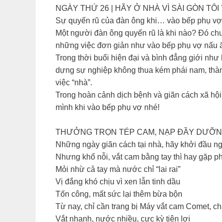
NGÀY THỨ 26 | HÃY Ở NHÀ VÌ SÀI GÒN TÔI 
Sự quyến rũ của đàn ông khi… vào bếp phụ vợ
Một người đàn ông quyến rũ là khi nào? Đó chưa
những việc đơn giản như vào bếp phụ vợ nấu 
Trong thời buổi hiện đại và bình đẳng giới như
dựng sự nghiệp không thua kém phái nam, thành
việc “nhà”.
Trong hoàn cảnh dịch bệnh và giãn cách xã hội,
mình khi vào bếp phụ vợ nhé!
THƯỞNG TRỌN TÉP CAM, NẠP ĐẦY DƯỠNG
Những ngày giãn cách tại nhà, hãy khởi đầu ng
Nhưng khổ nỗi, vắt cam bằng tay thì hay gặp p
Mỏi nhừ cả tay mà nước chỉ “lai rai”
Vị đắng khó chịu vì xen lẫn tinh dầu
Tốn công, mất sức lại thêm bừa bộn
Từ nay, chỉ cần trang bị Máy vắt cam Comet, c
Vắt nhanh, nước nhiều, cực kỳ tiện lợi