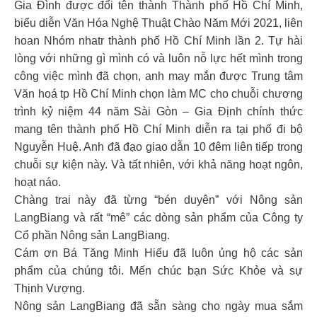
Gia Đình được đổi tên thành Thành phố Hồ Chí Minh,
biểu diễn Văn Hóa Nghệ Thuật Chào Năm Mới 2021, liên
hoan Nhóm nhatr thành phố Hồ Chí Minh lần 2. Tự hài
lòng với những gì mình có và luôn nỗ lực hết mình trong
công việc mình đã chọn, anh may mắn được Trung tâm
Văn hoá tp Hồ Chí Minh chọn làm MC cho chuỗi chương
trình kỷ niệm 44 năm Sài Gòn – Gia Định chính thức
mang tên thành phố Hồ Chí Minh diễn ra tại phố đi bộ
Nguyễn Huệ. Anh đã đạo giao dẫn 10 đêm liên tiếp trong
chuỗi sự kiện này. Và tất nhiên, với khả năng hoạt ngôn,
hoạt náo.
Chàng trai này đã từng “bén duyên” với Nông sản
LangBiang và rất “mê” các dòng sản phẩm của Công ty
Cổ phần Nông sản LangBiang.
Cám ơn Bá Tăng Minh Hiếu đã luôn ủng hộ các sản
phẩm của chúng tôi. Mến chúc bạn Sức Khỏe và sự
Thịnh Vượng.
Nông sản LangBiang đã sẵn sàng cho ngày mua sắm