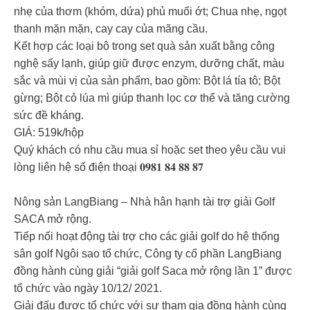
nhẹ của thơm (khóm, dứa) phủ muối ớt; Chua nhẹ, ngọt
thanh mặn mặn, cay cay của mãng cầu.
Kết hợp các loại bộ trong set quà sản xuất bằng công
nghệ sấy lạnh, giúp giữ được enzym, dưỡng chất, màu
sắc và mùi vị của sản phẩm, bao gồm: Bột lá tía tô; Bột
gừng; Bột cỏ lúa mì giúp thanh lọc cơ thể và tăng cường
sức đề kháng.
GIÁ: 519k/hộp
Quý khách có nhu cầu mua sỉ hoặc set theo yêu cầu vui
lòng liên hệ số điện thoại 𝟎𝟗𝟖𝟏 𝟖𝟒 𝟖𝟖 𝟖𝟕
Nông sản LangBiang – Nhà hân hạnh tài trợ giải Golf
SACA mở rộng.
Tiếp nối hoạt động tài trợ cho các giải golf do hệ thống
sân golf Ngôi sao tổ chức, Công ty cổ phần LangBiang
đồng hành cùng giải “giải golf Saca mở rộng lần 1” được
tổ chức vào ngày 10/12/ 2021.
Giải đấu được tổ chức với sự tham gia đồng hành cùng