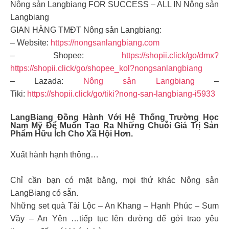
Nông sản Langbiang FOR SUCCESS – ALL IN Nông sản
Langbiang
GIAN HÀNG TMĐT Nông sản Langbiang:
– Website:
https://nongsanlangbiang.com
– Shopee:
https://shopii.click/go/dmx?
https://shopii.click/go/shopee_kol?nongsanlangbiang
– Lazada:
Nông sản Langbiang
–
Tiki:
https://shopii.click/go/tiki?nong-san-langbiang-i5933
LangBiang Đồng Hành Với Hệ Thống Trường Học
Nam Mỹ Để Muốn Tạo Ra Những Chuỗi Giá Trị Sản
Phẩm Hữu Ích Cho Xã Hội Hơn.
Xuất hành hạnh thông…
Chỉ cần bạn có mặt bằng, mọi thứ khác Nông sản
LangBiang có sẵn.
Những set quà Tài Lộc – An Khang – Hạnh Phúc – Sum
Vầy – An Yên …tiếp tục lên đường để gởi trao yêu