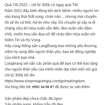
Quà Tết 2022 – chỉ từ 300k có ngay quà Tết.
Năm 2021 đầy biến động bởi dịch bệnh, nhiều người rơi
vào trạng thái thất vọng, chán nản….nhưng mọi chuyện
rồi sẽ ổn cả thôi. Ad tin như vậy. Dù chuyện gì xảy ra đi
chăng nữa thì mùa xuân vẫn đến, tầm xuân vẫn đâm
chồi, muôn hoa vẫn đua nở để chào đón mùa xuân với
Niềm Tin và Hy Vọng.
Hãy cùng Nông sản LangBiang trao những yêu thương,
niềm hy vọng đến người thân yêu, bạn bè đồng nghiệp
của mình bạn nhé.
Langbiang set sẵn các phần quà để bạn có thể trao tặng
cho người thân yêu của mình nhân dịp năm mới với giá
chỉ từ 300k trở lên
https://www.shopmagiamgia.com/go/mykingdom.
Vui lòng liên hệ: 𝟎𝟗𝟖𝟏 𝟖𝟒 𝟖𝟖 𝟖𝟕 để được tư vấn thêm
Sản phẩm đẹp chưa chắc đã ngon
Sản phẩm ngon, không hẳn đã đẹp