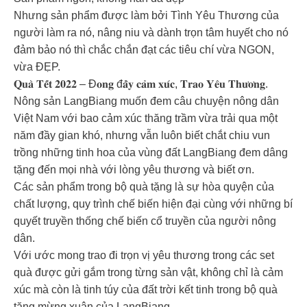
Nhưng sản phẩm được làm bởi Tình Yêu Thương của
người làm ra nó, nâng niu và dành trọn tâm huyết cho nó
đảm bảo nó thì chắc chắn đạt các tiêu chí vừa NGON,
vừa ĐẸP.
𝐐𝐮𝐚̀ 𝐓𝐞̂́𝐭 𝟐𝟎𝟐𝟐 – Đ𝐨𝐧𝐠 đ𝐚̂̀𝐲 𝐜𝐚̉𝐦 𝐱𝐮́𝐜, 𝐓𝐫𝐚𝐨 𝐘𝐞̂𝐮 𝐓𝐡𝐮̛𝐨̛𝐧𝐠.
Nông sản LangBiang muốn đem câu chuyện nông dân
Việt Nam với bao cảm xúc thăng trầm vừa trải qua một
năm đầy gian khó, nhưng vẫn luôn biết chắt chiu vun
trồng những tinh hoa của vùng đất LangBiang đem dâng
tặng đến mọi nhà với lòng yêu thương và biết ơn.
Các sản phẩm trong bộ quà tặng là sự hòa quyện của
chất lượng, quy trình chế biến hiện đại cùng với những bí
quyết truyền thống chế biến cổ truyền của người nông
dân.
Với ước mong trao đi trọn vị yêu thương trong các set
quà được gửi gắm trong từng sản vật, không chỉ là cảm
xúc mà còn là tinh túy của đất trời kết tinh trong bộ quà
tặng mừng xuân của LangBiang.