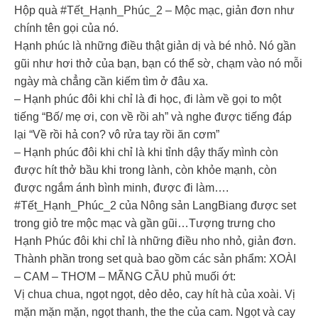
Hộp quà #Tết_Hạnh_Phúc_2 – Mộc mạc, giản đơn như
chính tên gọi của nó.
Hạnh phúc là những điều thật giản dị và bé nhỏ. Nó gần
gũi như hơi thở của bạn, bạn có thể sờ, chạm vào nó mỗi
ngày mà chẳng cần kiếm tìm ở đâu xa.
– Hạnh phúc đôi khi chỉ là đi học, đi làm về gọi to một
tiếng “Bố/ mẹ ơi, con về rồi ah” và nghe được tiếng đáp
lại “Về rồi hả con? vô rửa tay rồi ăn cơm”
– Hạnh phúc đôi khi chỉ là khi tỉnh dậy thấy mình còn
được hít thở bầu khi trong lành, còn khỏe mạnh, còn
được ngắm ánh bình minh, được đi làm….
#Tết_Hạnh_Phúc_2 của Nông sản LangBiang được set
trong giỏ tre mộc mạc và gần gũi…Tượng trưng cho
Hạnh Phúc đôi khi chỉ là những điều nho nhỏ, giản đơn.
Thành phần trong set quà bao gồm các sản phẩm: XOÀI
– CAM – THƠM – MÃNG CẦU phủ muối ớt:
Vị chua chua, ngọt ngọt, dẻo dẻo, cay hít hà của xoài. Vị
mặn mặn mặn, ngọt thanh, the the của cam. Ngọt và cay