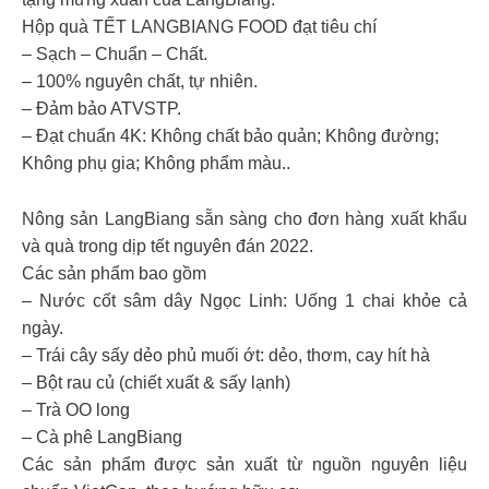
Hộp quà TẾT LANGBIANG FOOD đạt tiêu chí
– Sạch – Chuẩn – Chất.
– 100% nguyên chất, tự nhiên.
– Đảm bảo ATVSTP.
– Đạt chuẩn 4K: Không chất bảo quản; Không đường;
Không phụ gia; Không phẩm màu..
Nông sản LangBiang sẵn sàng cho đơn hàng xuất khẩu
và quà trong dịp tết nguyên đán 2022.
Các sản phẩm bao gồm
– Nước cốt sâm dây Ngọc Linh: Uống 1 chai khỏe cả
ngày.
– Trái cây sấy dẻo phủ muối ớt: dẻo, thơm, cay hít hà
– Bột rau củ (chiết xuất & sấy lạnh)
– Trà OO long
– Cà phê LangBiang
Các sản phẩm được sản xuất từ nguồn nguyên liệu