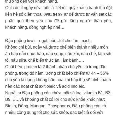
thương đến với khách hàng.
Chỉ còn ít ngày nữa thôi là Tết rồi, quý khách tranh thủ đặt
liên hệ số điện thoại 𝟎𝟗𝟖𝟏 𝟖𝟒 𝟖𝟖 𝟖𝟕 để được tư vấn set các
phần quà theo yêu cầu để gửi tặng người thân yêu,
khách hàng, đồng nghiệp nhé…
Đậu phộng tươi – ngọt, bùi…tốt cho Tim mạch,
Không chỉ bùi, ngậy và được chế biến thành nhiều món
ăn hấp dẫn như: hấp, nấu soup, nấu xôi, nấu chè, làm sih
tố, nấu sữa, chế biến thức ăn, làm bánh….
Chất béo, protein là 2 thành phần chủ yếu có trong đậu
phộng, trong đó hàm lượng chất béo chiếm từ 44 – 56%
chủ yếu là dạng không bão hòa khi hấp thụ sẽ hình thành
nên các hoạt chất axit oleic và acid linoleic.
Ngoài ra Đậu phộng còn chứa một số loại vitamin B1, B3,
B9, E…và khoáng chất có lợi cho sức khỏe khác như:
Biotin, Đồng, Mangan, Phosphorus, Đậu phộng còn có
nhiều công dụng tốt cho sức khỏe, đặc biệt là đối với