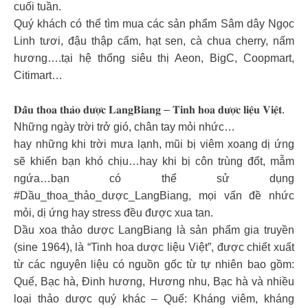
cuối tuần.
Quý khách có thể tìm mua các sản phẩm Sâm dây Ngọc
Linh tươi, đậu thập cẩm, hạt sen, cà chua cherry, nấm
hương….tại hệ thống siêu thị Aeon, BigC, Coopmart,
Citimart…
𝐃𝐚̂̀𝐮 𝐭𝐡𝐨𝐚 𝐭𝐡𝐚̉𝐨 𝐝𝐮̛𝐨̛̣𝐜 𝐋𝐚𝐧𝐠𝐁𝐢𝐚𝐧𝐠 – 𝐓𝐢𝐧𝐡 𝐡𝐨𝐚 𝐝𝐮̛𝐨̛̣𝐜 𝐥𝐢𝐞̣̂𝐮 𝐕𝐢𝐞̣̂𝐭.
Những ngày trời trở gió, chân tay mỏi nhức…
hay những khi trời mưa lạnh, mũi bị viêm xoang dị ứng
sẽ khiến bạn khó chịu…hay khi bị côn trùng đốt, mẫm
ngứa…bạn có thể sử dụng
#Dầu_thoa_thảo_dược_LangBiang, mọi vấn đề nhức
mỏi, dị ứng hay stress đều được xua tan.
Dầu xoa thảo dược LangBiang là sản phẩm gia truyền
(sine 1964), là “Tinh hoa dược liệu Việt”, được chiết xuất
từ các nguyên liệu có nguồn gốc từ tự nhiên bao gồm:
Quế, Bạc hà, Đinh hương, Hương nhu, Bạc hà và nhiều
loại thảo dược quý khác – Quế: Kháng viêm, kháng