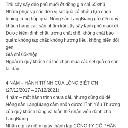
Trái cây sấy dẻo phủ muối ớt đồng giá chỉ 65k/hũ
Nhằm phục vụ các đơn vị set quà có nhiều lựa chọn
toping trong hộp quà. Nông sản LangBiang gửi đến quý
khách hàng các sản phẩm trái cây sấy lạnh phủ muối ớt.
Được kiểm định chất lượng chặt chẽ, không chất bảo
quản; không tạp chất; không hương liệu, không biến đổi
gen.
Giá chỉ 65k/hộp
Ngoài ra quý khách có thể chọn mua các set quà có sẵn
tại đây.
4 NĂM – HÀNH TRÌNH CỦA LÒNG BIẾT ƠN
(27/12/2017 – 27/12/2021)
4 năm – một hành trình chưa dài, nhưng cũng đủ để
Nông sản LangBiang cảm nhận được Tình Yêu Thương
của quý khách hàng và toàn thể nhân viên dành cho
LangBiang.
Nhân dịp kỷ niệm ngày thành lập CÔNG TY CỔ PHẦN