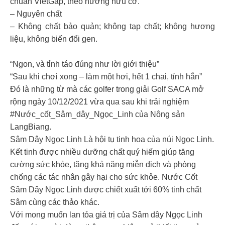
chuẩn VietGap, theo hướng hữu cơ.
– Nguyên chất
– Không chất bảo quản; không tạp chất; không hương
liệu, không biến đổi gen.
“Ngon, và tỉnh táo đúng như lời giới thiệu”
“Sau khi chơi xong – làm một hơi, hết 1 chai, tỉnh hẳn”
Đó là những từ mà các golfer trong giải Golf SACA mở
rộng ngày 10/12/2021 vừa qua sau khi trải nghiệm
#Nước_cốt_Sâm_dây_Ngọc_Linh của Nông sản
LangBiang.
Sâm Dây Ngọc Linh Là hội tụ tinh hoa của núi Ngọc Linh.
Kết tinh được nhiều dưỡng chất quý hiếm giúp tăng
cường sức khỏe, tăng khả năng miễn dịch và phòng
chống các tác nhân gây hại cho sức khỏe. Nước Cốt
Sâm Dây Ngọc Linh được chiết xuất tới 60% tinh chất
Sâm cùng các thảo khác.
Với mong muốn lan tỏa giá trị của Sâm dây Ngọc Linh