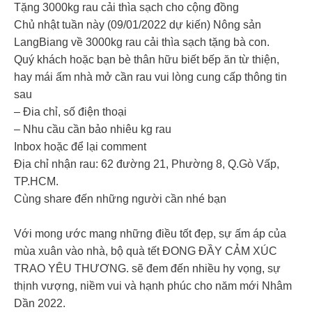
Tặng 3000kg rau cải thìa sạch cho cộng đồng
Chủ nhật tuần này (09/01/2022 dự kiến) Nông sản
LangBiang về 3000kg rau cải thìa sạch tặng bà con.
Quý khách hoặc bạn bè thân hữu biết bếp ăn từ thiện,
hay mái ấm nhà mở cần rau vui lòng cung cấp thông tin
sau
– Đia chỉ, số điện thoại
– Nhu cầu cần bảo nhiêu kg rau
Inbox hoặc để lại comment
Địa chỉ nhận rau: 62 đường 21, Phường 8, Q.Gò Vấp,
TP.HCM.
Cùng share đến những người cần nhé bạn
Với mong ước mang những điều tốt đẹp, sự ấm áp của
mùa xuân vào nhà, bộ quà tết ĐONG ĐẦY CẢM XÚC
TRAO YÊU THƯƠNG. sẽ đem đến nhiều hy vọng, sự
thịnh vượng, niềm vui và hạnh phúc cho năm mới Nhâm
Dần 2022.