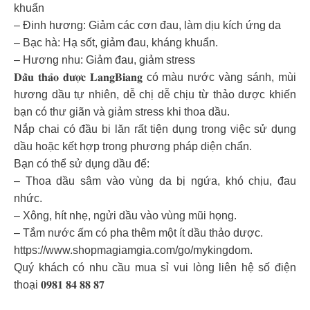
khuẩn
– Đinh hương: Giảm các cơn đau, làm dịu kích ứng da
– Bạc hà: Hạ sốt, giảm đau, kháng khuẩn.
– Hương nhu: Giảm đau, giảm stress
𝐃𝐚̂̀𝐮 𝐭𝐡𝐚̉𝐨 𝐝𝐮̛𝐨̛̣𝐜 𝐋𝐚𝐧𝐠𝐁𝐢𝐚𝐧𝐠 có màu nước vàng sánh, mùi
hương dầu tự nhiên, dễ chị dễ chịu từ thảo dược khiến
bạn có thư giãn và giảm stress khi thoa dầu.
Nắp chai có đầu bi lăn rất tiện dụng trong việc sử dụng
dầu hoặc kết hợp trong phương pháp diện chẩn.
Bạn có thể sử dụng dầu để:
– Thoa dầu sâm vào vùng da bị ngứa, khó chịu, đau
nhức.
– Xông, hít nhẹ, ngửi dầu vào vùng mũi họng.
– Tắm nước ấm có pha thêm một ít dầu thảo dược.
https://www.shopmagiamgia.com/go/mykingdom.
Quý khách có nhu cầu mua sỉ vui lòng liên hệ số điện
thoại 𝟎𝟗𝟖𝟏 𝟖𝟒 𝟖𝟖 𝟖𝟕