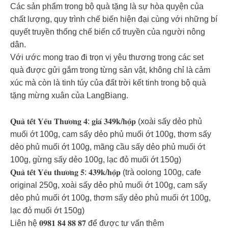
Các sản phẩm trong bộ quà tặng là sự hòa quyện của
chất lượng, quy trình chế biến hiện đại cùng với những bí
quyết truyền thống chế biến cổ truyền của người nông
dân.
Với ước mong trao đi trọn vị yêu thương trong các set
quà được gửi gắm trong từng sản vật, không chỉ là cảm
xúc mà còn là tinh túy của đất trời kết tinh trong bộ quà
tặng mừng xuân của LangBiang.
𝐐𝐮𝐚̀ 𝐭𝐞̂́𝐭 𝐘𝐞̂𝐮 𝐓𝐡𝐮̛𝐨̛𝐧𝐠 𝟒: 𝐠𝐢𝐚́ 𝟑𝟒𝟗𝐤/𝐡𝐨̣̂𝐩 (xoài sấy dẻo phủ
muối ớt 100g, cam sấy dẻo phủ muối ớt 100g, thơm sấy
dẻo phủ muối ớt 100g, mãng cầu sấy dẻo phủ muối ớt
100g, gừng sấy dẻo 100g, lạc đỏ muối ớt 150g)
𝐐𝐮𝐚̀ 𝐭𝐞̂́𝐭 𝐘𝐞̂𝐮 𝐭𝐡𝐮̛𝐨̛𝐧𝐠 𝟓: 𝟒𝟑𝟗𝐤/𝐡𝐨̣̂𝐩 (trà oolong 100g, cafe
original 250g, xoài sấy dẻo phủ muối ớt 100g, cam sấy
dẻo phủ muối ớt 100g, thơm sấy dẻo phủ muối ớt 100g,
lạc đỏ muối ớt 150g)
Liên hệ 𝟎𝟗𝟖𝟏 𝟖𝟒 𝟖𝟖 𝟖𝟕 để được tư vấn thêm