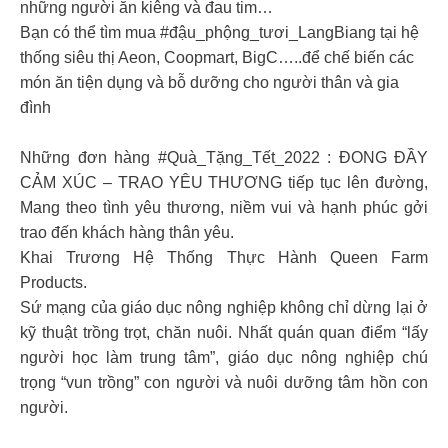
những người ăn kiêng và đau tim…
Bạn có thể tìm mua #đậu_phộng_tươi_LangBiang tại hệ
thống siêu thị Aeon, Coopmart, BigC…..để chế biến các
món ăn tiện dụng và bỗ dưỡng cho người thân và gia
đình
Những đơn hàng #Quà_Tặng_Tết_2022 : ĐONG ĐẦY
CẢM XÚC – TRAO YÊU THƯƠNG tiếp tục lên đường,
Mang theo tình yêu thương, niềm vui và hạnh phúc gởi
trao đến khách hàng thân yêu.
Khai Trương Hệ Thống Thực Hành Queen Farm
Products.
Sứ mạng của giáo dục nông nghiệp không chỉ dừng lại ở
kỹ thuật trồng trọt, chăn nuôi. Nhất quán quan điểm “lấy
người học làm trung tâm”, giáo dục nông nghiệp chú
trọng “vun trồng” con người và nuôi dưỡng tâm hồn con
người.