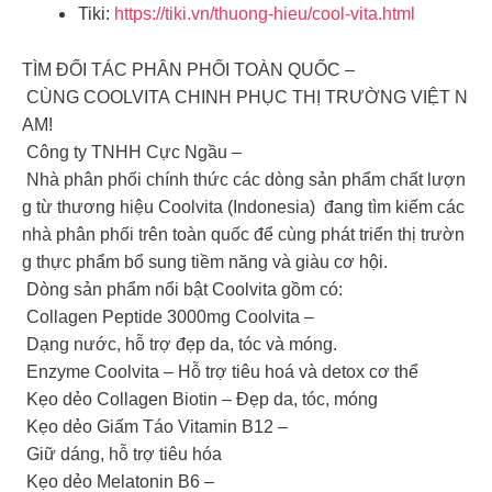
Tiki:
https://tiki.vn/thuong-hieu/cool-vita.html
TÌM ĐỐI TÁC PHÂN PHỐI TOÀN QUỐC –
CÙNG COOLVITA CHINH PHỤC THỊ TRƯỜNG VIỆT N
AM!
Công ty TNHH Cực Ngầu –
Nhà phân phối chính thức các dòng sản phẩm chất lượn
g từ thương hiệu Coolvita (Indonesia) đang tìm kiếm các
nhà phân phối trên toàn quốc để cùng phát triển thị trườn
g thực phẩm bổ sung tiềm năng và giàu cơ hội.
Dòng sản phẩm nổi bật Coolvita gồm có:
Collagen Peptide 3000mg Coolvita –
Dạng nước, hỗ trợ đẹp da, tóc và móng.
Enzyme Coolvita – Hỗ trợ tiêu hoá và detox cơ thể
Kẹo dẻo Collagen Biotin – Đẹp da, tóc, móng
Kẹo dẻo Giấm Táo Vitamin B12 –
Giữ dáng, hỗ trợ tiêu hóa
Kẹo dẻo Melatonin B6 –