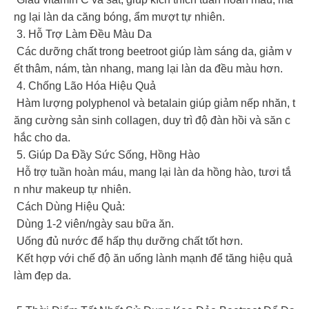
ng lại làn da căng bóng, ẩm mượt tự nhiên.
3. Hỗ Trợ Làm Đều Màu Da
Các dưỡng chất trong beetroot giúp làm sáng da, giảm v
ết thâm, nám, tàn nhang, mang lại làn da đều màu hơn.
4. Chống Lão Hóa Hiệu Quả
Hàm lượng polyphenol và betalain giúp giảm nếp nhăn, t
ăng cường sản sinh collagen, duy trì độ đàn hồi và săn c
hắc cho da.
5. Giúp Da Đầy Sức Sống, Hồng Hào
Hỗ trợ tuần hoàn máu, mang lại làn da hồng hào, tươi tắ
n như makeup tự nhiên.
Cách Dùng Hiệu Quả:
Dùng 1-2 viên/ngày sau bữa ăn.
Uống đủ nước để hấp thụ dưỡng chất tốt hơn.
Kết hợp với chế độ ăn uống lành mạnh để tăng hiệu quả
làm đẹp da.