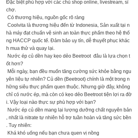
Đặc biệt phù hợp với các chủ shop online, livestream, sỉ
chợ.
Có thương hiệu, nguồn gốc rõ ràng
Coolvita là thương hiệu đến từ Indonesia, Sản xuất tại n
hà máy đạt chuẩn vệ sinh an toàn thực phẩm theo hệ thố
ng HACCP quốc tế. Đảm bảo uy tín, dễ thuyết phục khác
h mua thử và quay lại.
Nước ép củ dền hay kẹo dẻo Beetroot đâu là lựa chọn t
ốt hơn?
Mỗi ngày, bạn đều muốn tăng cường sức khỏe bằng ngu
yên liệu tự nhiên? Củ dền (Beetroot) chính là một trong n
hững siêu thực phẩm quen thuộc. Nhưng giờ đây, không
chỉ có nước ép, mà còn có kẹo dẻo Beetroot tiện lợi ra đờ
i. Vậy loại nào thực sự phù hợp với bạn?
Nước ép củ dền mang lại lượng dưỡng chất nguyên bản
, nhất là nitrate tự nhiên hỗ trợ tuần hoàn và tăng sức bền
. Tuy nhiên:
Khá khó uống nếu bạn chưa quen vị nồng