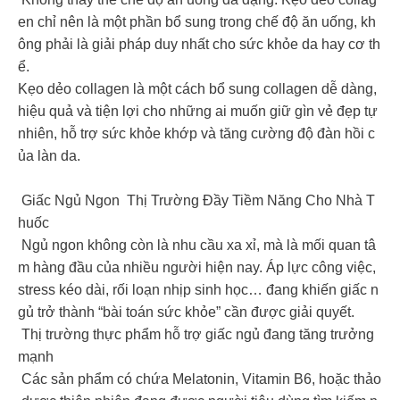
en chỉ nên là một phần bổ sung trong chế độ ăn uống, kh
ông phải là giải pháp duy nhất cho sức khỏe da hay cơ th
ể.
Kẹo dẻo collagen là một cách bổ sung collagen dễ dàng,
hiệu quả và tiện lợi cho những ai muốn giữ gìn vẻ đẹp tự
nhiên, hỗ trợ sức khỏe khớp và tăng cường độ đàn hồi c
ủa làn da.
Giấc Ngủ Ngon Thị Trường Đầy Tiềm Năng Cho Nhà T
huốc
️ Ngủ ngon không còn là nhu cầu xa xỉ, mà là mối quan tâ
m hàng đầu của nhiều người hiện nay. Áp lực công việc,
stress kéo dài, rối loạn nhịp sinh học… đang khiến giấc n
gủ trở thành “bài toán sức khỏe” cần được giải quyết.
Thị trường thực phẩm hỗ trợ giấc ngủ đang tăng trưởng
mạnh
Các sản phẩm có chứa Melatonin, Vitamin B6, hoặc thảo