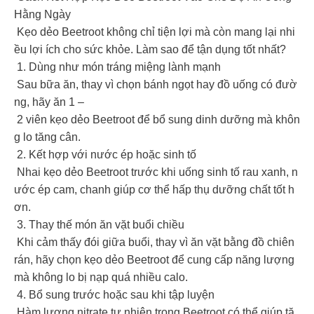
Hằng Ngày
Kẹo dẻo Beetroot không chỉ tiện lợi mà còn mang lại nhi
ều lợi ích cho sức khỏe. Làm sao để tận dụng tốt nhất?
1. Dùng như món tráng miệng lành mạnh
Sau bữa ăn, thay vì chọn bánh ngọt hay đồ uống có đườ
ng, hãy ăn 1 –
2 viên kẹo dẻo Beetroot để bổ sung dinh dưỡng mà khôn
g lo tăng cân.
2. Kết hợp với nước ép hoặc sinh tố
Nhai kẹo dẻo Beetroot trước khi uống sinh tố rau xanh, n
ước ép cam, chanh giúp cơ thể hấp thụ dưỡng chất tốt h
ơn.
3. Thay thế món ăn vặt buổi chiều
Khi cảm thấy đói giữa buổi, thay vì ăn vặt bằng đồ chiên
rán, hãy chọn kẹo dẻo Beetroot để cung cấp năng lượng
mà không lo bị nạp quá nhiều calo.
️‍️ 4. Bổ sung trước hoặc sau khi tập luyện
Hàm lượng nitrate tự nhiên trong Beetroot có thể giúp tă