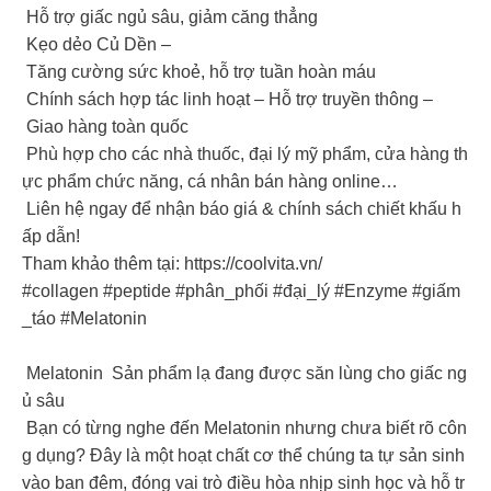
Hỗ trợ giấc ngủ sâu, giảm căng thẳng
Kẹo dẻo Củ Dền –
Tăng cường sức khoẻ, hỗ trợ tuần hoàn máu
Chính sách hợp tác linh hoạt – Hỗ trợ truyền thông –
Giao hàng toàn quốc
Phù hợp cho các nhà thuốc, đại lý mỹ phẩm, cửa hàng th
ực phẩm chức năng, cá nhân bán hàng online…
Liên hệ ngay để nhận báo giá & chính sách chiết khấu h
ấp dẫn!
Tham khảo thêm tại: https://coolvita.vn/
#collagen #peptide #phân_phối #đại_lý #Enzyme #giấm
_táo #Melatonin
Melatonin Sản phẩm lạ đang được săn lùng cho giấc ng
ủ sâu
Bạn có từng nghe đến Melatonin nhưng chưa biết rõ côn
g dụng? Đây là một hoạt chất cơ thể chúng ta tự sản sinh
vào ban đêm, đóng vai trò điều hòa nhịp sinh học và hỗ tr