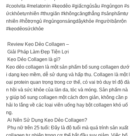
#coolvita #melatonin #kẹodẻo #giấcngủsâu #ngủngon #s
ứckhỏetựnhiên #thưgiãn #khôngcăngthẳng #sảnphẩmtự
nhiên #hỗtrợngủ #ngủngonsángdậykhỏe #ngườibậnrộn
#kẹodẻosứckhỏe
Review Kẹo Dẻo Collagen –
Giải Pháp Làm Đẹp Tiện Lợi
Kẹo Dẻo Collagen là gì?
Kẹo dẻo collagen là một sản phẩm bổ sung collagen dướ
i dạng kẹo mềm, dễ sử dụng và hấp thụ. Collagen là một l
oại protein quan trọng trong cơ thể, có vai trò duy trì độ đà
n hồi và sức khỏe của làn da, tóc và móng. Sản phẩm nà
y giúp bổ sung collagen một cách đơn giản, không cần p
hải lo lắng về các loại viên uống hay bột collagen khó uố
ng.
Ai Nên Sử Dụng Kẹo Dẻo Collagen?
Phụ nữ trên 25 tuổi: Đây là độ tuổi mà quá trình sản xuất
collagen tự nhiên trong cơ thể bắt đầu suy giảm. Việc bổ