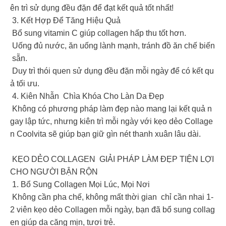
ên trì sử dụng đều đặn để đạt kết quả tốt nhất!
3. Kết Hợp Để Tăng Hiệu Quả
Bổ sung vitamin C giúp collagen hấp thu tốt hơn.
Uống đủ nước, ăn uống lành mạnh, tránh đồ ăn chế biến
sẵn.
Duy trì thói quen sử dụng đều đặn mỗi ngày để có kết qu
ả tối ưu.
4. Kiên Nhẫn Chìa Khóa Cho Làn Da Đẹp
Không có phương pháp làm đẹp nào mang lại kết quả n
gay lập tức, nhưng kiên trì mỗi ngày với kẹo dẻo Collage
n Coolvita sẽ giúp bạn giữ gìn nét thanh xuân lâu dài.
KẸO DẺO COLLAGEN GIẢI PHÁP LÀM ĐẸP TIỆN LỢI
CHO NGƯỜI BẬN RỘN
1. Bổ Sung Collagen Mọi Lúc, Mọi Nơi
Không cần pha chế, không mất thời gian chỉ cần nhai 1-
2 viên kẹo dẻo Collagen mỗi ngày, bạn đã bổ sung collag
en giúp da căng mịn, tươi trẻ.