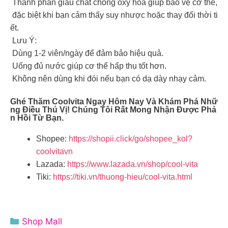
Thành phần giàu chất chống oxy hóa giúp bảo vệ cơ thể,
đặc biệt khi bạn cảm thấy suy nhược hoặc thay đổi thời ti
ết.
Lưu Ý:
Dùng 1-2 viên/ngày để đảm bảo hiệu quả.
Uống đủ nước giúp cơ thể hấp thụ tốt hơn.
Không nên dùng khi đói nếu bạn có dạ dày nhạy cảm.
Ghé Thăm Coolvita Ngay Hôm Nay Và Khám Phá Nhữ
Ng Điều Thú Vị! Chúng Tôi Rất Mong Nhận Được Phả
N Hồi Từ Bạn.
Shopee:
https://shopii.click/go/shopee_kol?
coolvitavn
Lazada:
https://www.lazada.vn/shop/cool-vita
Tiki:
https://tiki.vn/thuong-hieu/cool-vita.html
Danh
Shop Mall