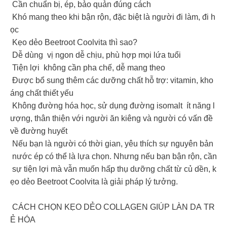
Cần chuẩn bị, ép, bảo quản đúng cách
Khó mang theo khi bận rộn, đặc biệt là người đi làm, đi h
ọc
Kẹo dẻo Beetroot Coolvita thì sao?
️ Dễ dùng vị ngon dễ chịu, phù hợp mọi lứa tuổi
️ Tiện lợi không cần pha chế, dễ mang theo
️ Được bổ sung thêm các dưỡng chất hỗ trợ: vitamin, kho
áng chất thiết yếu
️ Không đường hóa học, sử dụng đường isomalt ít năng l
ượng, thân thiện với người ăn kiêng và người có vấn đề
về đường huyết
Nếu bạn là người có thời gian, yêu thích sự nguyên bản
nước ép có thể là lựa chọn. Nhưng nếu bạn bận rộn, cần
sự tiện lợi mà vẫn muốn hấp thụ dưỡng chất từ củ dền, k
ẹo dẻo Beetroot Coolvita là giải pháp lý tưởng.
CÁCH CHỌN KẸO DẺO COLLAGEN GIÚP LÀN DA TR
Ẻ HÓA