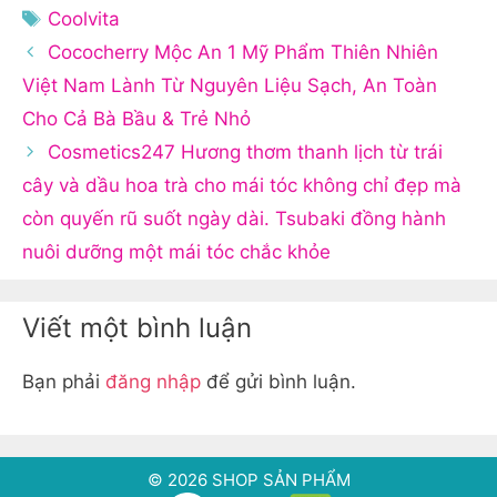
mục
Thẻ
Coolvita
Cococherry Mộc An 1 Mỹ Phẩm Thiên Nhiên
Việt Nam Lành Từ Nguyên Liệu Sạch, An Toàn
Cho Cả Bà Bầu & Trẻ Nhỏ
Cosmetics247 Hương thơm thanh lịch từ trái
cây và dầu hoa trà cho mái tóc không chỉ đẹp mà
còn quyến rũ suốt ngày dài. Tsubaki đồng hành
nuôi dưỡng một mái tóc chắc khỏe
Viết một bình luận
Bạn phải
đăng nhập
để gửi bình luận.
© 2026 SHOP SẢN PHẨM