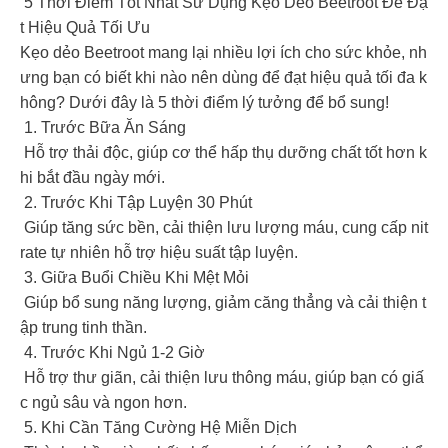
5 Thời Điểm Tốt Nhất Sử Dụng Kẹo Dẻo Beetroot Để Đạ
t Hiệu Quả Tối Ưu
Kẹo dẻo Beetroot mang lại nhiều lợi ích cho sức khỏe, nh
ưng bạn có biết khi nào nên dùng để đạt hiệu quả tối đa k
hông? Dưới đây là 5 thời điểm lý tưởng để bổ sung!
1. Trước Bữa Ăn Sáng
Hỗ trợ thải độc, giúp cơ thể hấp thụ dưỡng chất tốt hơn k
hi bắt đầu ngày mới.
2. Trước Khi Tập Luyện 30 Phút
Giúp tăng sức bền, cải thiện lưu lượng máu, cung cấp nit
rate tự nhiên hỗ trợ hiệu suất tập luyện.
3. Giữa Buổi Chiều Khi Mệt Mỏi
Giúp bổ sung năng lượng, giảm căng thẳng và cải thiện t
ập trung tinh thần.
4. Trước Khi Ngủ 1-2 Giờ
Hỗ trợ thư giãn, cải thiện lưu thông máu, giúp bạn có giấ
c ngủ sâu và ngon hơn.
5. Khi Cần Tăng Cường Hệ Miễn Dịch