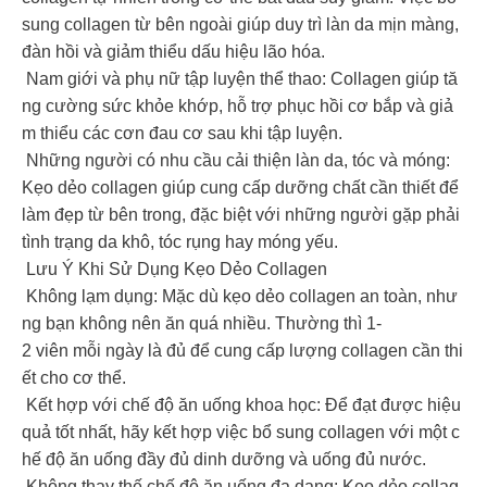
sung collagen từ bên ngoài giúp duy trì làn da mịn màng,
đàn hồi và giảm thiểu dấu hiệu lão hóa.
Nam giới và phụ nữ tập luyện thể thao: Collagen giúp tă
ng cường sức khỏe khớp, hỗ trợ phục hồi cơ bắp và giả
m thiểu các cơn đau cơ sau khi tập luyện.
Những người có nhu cầu cải thiện làn da, tóc và móng:
Kẹo dẻo collagen giúp cung cấp dưỡng chất cần thiết để
làm đẹp từ bên trong, đặc biệt với những người gặp phải
tình trạng da khô, tóc rụng hay móng yếu.
Lưu Ý Khi Sử Dụng Kẹo Dẻo Collagen
️ Không lạm dụng: Mặc dù kẹo dẻo collagen an toàn, như
ng bạn không nên ăn quá nhiều. Thường thì 1-
2 viên mỗi ngày là đủ để cung cấp lượng collagen cần thi
ết cho cơ thể.
️ Kết hợp với chế độ ăn uống khoa học: Để đạt được hiệu
quả tốt nhất, hãy kết hợp việc bổ sung collagen với một c
hế độ ăn uống đầy đủ dinh dưỡng và uống đủ nước.
️ Không thay thế chế độ ăn uống đa dạng: Kẹo dẻo collag