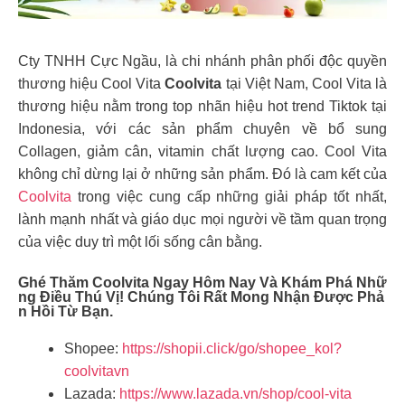
Cty TNHH Cực Ngầu, là chi nhánh phân phối độc quyền
thương hiệu Cool Vita
Coolvita
tại Việt Nam, Cool Vita là
thương hiệu nằm trong top nhãn hiệu hot trend Tiktok tại
Indonesia, với các sản phẩm chuyên về bổ sung
Collagen, giảm cân, vitamin chất lượng cao. Cool Vita
không chỉ dừng lại ở những sản phẩm. Đó là cam kết của
Coolvita
trong việc cung cấp những giải pháp tốt nhất,
lành mạnh nhất và giáo dục mọi người về tầm quan trọng
của việc duy trì một lối sống cân bằng.
Ghé Thăm Coolvita Ngay Hôm Nay Và Khám Phá Nhữ
Ng Điều Thú Vị! Chúng Tôi Rất Mong Nhận Được Phả
N Hồi Từ Bạn.
Shopee:
https://shopii.click/go/shopee_kol?
coolvitavn
Lazada:
https://www.lazada.vn/shop/cool-vita