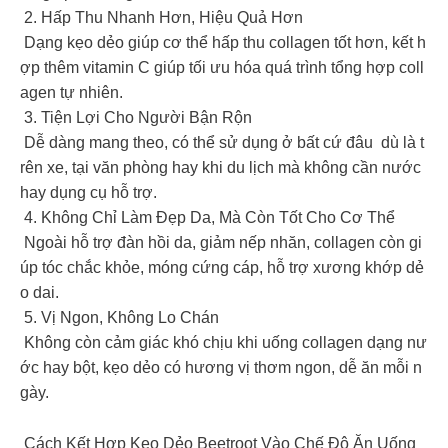
2. Hấp Thu Nhanh Hơn, Hiệu Quả Hơn
Dạng kẹo dẻo giúp cơ thể hấp thu collagen tốt hơn, kết h
ợp thêm vitamin C giúp tối ưu hóa quá trình tổng hợp coll
agen tự nhiên.
‍ 3. Tiện Lợi Cho Người Bận Rộn
Dễ dàng mang theo, có thể sử dụng ở bất cứ đâu dù là t
rên xe, tại văn phòng hay khi du lịch mà không cần nước
hay dụng cụ hỗ trợ.
4. Không Chỉ Làm Đẹp Da, Mà Còn Tốt Cho Cơ Thể
Ngoài hỗ trợ đàn hồi da, giảm nếp nhăn, collagen còn gi
úp tóc chắc khỏe, móng cứng cáp, hỗ trợ xương khớp dẻ
o dai.
5. Vị Ngon, Không Lo Chán
Không còn cảm giác khó chịu khi uống collagen dạng nư
ớc hay bột, kẹo dẻo có hương vị thơm ngon, dễ ăn mỗi n
gày.
Cách Kết Hợp Kẹo Dẻo Beetroot Vào Chế Độ Ăn Uống