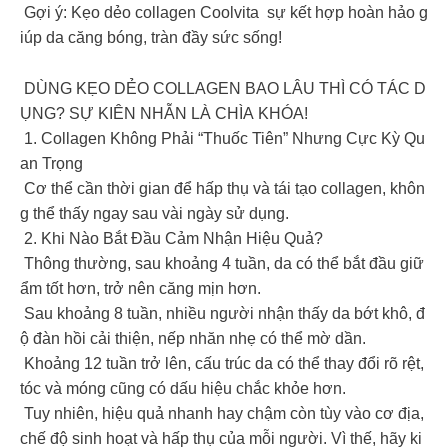
Gợi ý: Kẹo dẻo collagen Coolvita sự kết hợp hoàn hảo g
iúp da căng bóng, tràn đầy sức sống!
DÙNG KẸO DẺO COLLAGEN BAO LÂU THÌ CÓ TÁC D
ỤNG? SỰ KIÊN NHẪN LÀ CHÌA KHÓA!
1. Collagen Không Phải “Thuốc Tiên” Nhưng Cực Kỳ Qu
an Trọng
Cơ thể cần thời gian để hấp thụ và tái tạo collagen, khôn
g thể thấy ngay sau vài ngày sử dụng.
2. Khi Nào Bắt Đầu Cảm Nhận Hiệu Quả?
Thông thường, sau khoảng 4 tuần, da có thể bắt đầu giữ
ẩm tốt hơn, trở nên căng mịn hơn.
Sau khoảng 8 tuần, nhiều người nhận thấy da bớt khô, đ
ộ đàn hồi cải thiện, nếp nhăn nhẹ có thể mờ dần.
Khoảng 12 tuần trở lên, cấu trúc da có thể thay đổi rõ rệt,
tóc và móng cũng có dấu hiệu chắc khỏe hơn.
Tuy nhiên, hiệu quả nhanh hay chậm còn tùy vào cơ địa,
chế độ sinh hoạt và hấp thụ của mỗi người. Vì thế, hãy ki