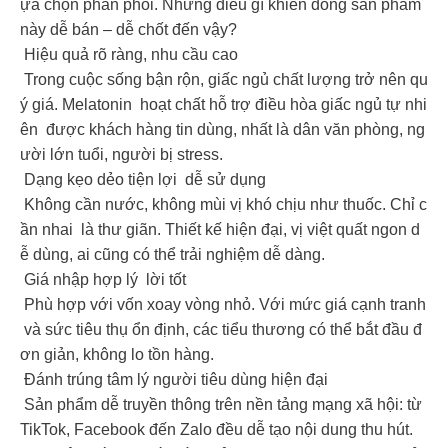
ựa chọn phân phối. Nhưng điều gì khiến dòng sản phẩm
này dễ bán – dễ chốt đến vậy?
Hiệu quả rõ ràng, nhu cầu cao
Trong cuộc sống bận rộn, giấc ngủ chất lượng trở nên qu
ý giá. Melatonin hoạt chất hỗ trợ điều hòa giấc ngủ tự nhi
ên được khách hàng tin dùng, nhất là dân văn phòng, ng
ười lớn tuổi, người bị stress.
Dạng kẹo dẻo tiện lợi dễ sử dụng
Không cần nước, không mùi vị khó chịu như thuốc. Chỉ c
ần nhai là thư giãn. Thiết kế hiện đại, vị việt quất ngon d
ễ dùng, ai cũng có thể trải nghiệm dễ dàng.
Giá nhập hợp lý lời tốt
Phù hợp với vốn xoay vòng nhỏ. Với mức giá cạnh tranh
và sức tiêu thụ ổn định, các tiểu thương có thể bắt đầu đ
ơn giản, không lo tồn hàng.
Đánh trúng tâm lý người tiêu dùng hiện đại
Sản phẩm dễ truyền thông trên nền tảng mạng xã hội: từ
TikTok, Facebook đến Zalo đều dễ tạo nội dung thu hút.