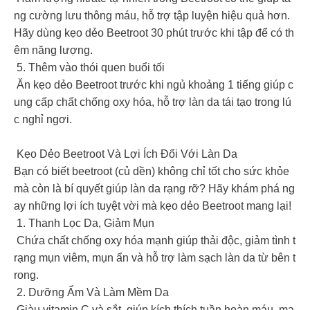
ng cường lưu thông máu, hỗ trợ tập luyện hiệu quả hơn.
Hãy dùng kẹo dẻo Beetroot 30 phút trước khi tập để có th
êm năng lượng.
5. Thêm vào thói quen buổi tối
Ăn kẹo dẻo Beetroot trước khi ngủ khoảng 1 tiếng giúp c
ung cấp chất chống oxy hóa, hỗ trợ làn da tái tạo trong lú
c nghỉ ngơi.
Kẹo Dẻo Beetroot Và Lợi Ích Đối Với Làn Da
Bạn có biết beetroot (củ dền) không chỉ tốt cho sức khỏe
mà còn là bí quyết giúp làn da rạng rỡ? Hãy khám phá ng
ay những lợi ích tuyệt vời mà kẹo dẻo Beetroot mang lại!
1. Thanh Lọc Da, Giảm Mụn
Chứa chất chống oxy hóa mạnh giúp thải độc, giảm tình t
rạng mụn viêm, mụn ẩn và hỗ trợ làm sạch làn da từ bên t
rong.
2. Dưỡng Ẩm Và Làm Mềm Da
Giàu vitamin C và sắt, giúp kích thích tuần hoàn máu, ma