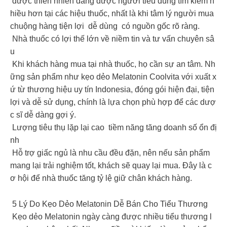
dược thiên nhiên đang được người tiêu dùng tìm kiếm n
hiều hơn tại các hiệu thuốc, nhất là khi tâm lý người mua
chuộng hàng tiện lợi dễ dùng có nguồn gốc rõ ràng.
‍️ Nhà thuốc có lợi thế lớn về niềm tin và tư vấn chuyên sâ
u
Khi khách hàng mua tại nhà thuốc, họ cần sự an tâm. Nh
ững sản phẩm như kẹo dẻo Melatonin Coolvita với xuất x
ứ từ thương hiệu uy tín Indonesia, đóng gói hiện đại, tiện
lợi và dễ sử dụng, chính là lựa chọn phù hợp để các dượ
c sĩ dễ dàng gợi ý.
Lượng tiêu thụ lặp lại cao tiềm năng tăng doanh số ổn đị
nh
Hỗ trợ giấc ngủ là nhu cầu đều đặn, nên nếu sản phẩm
mang lại trải nghiệm tốt, khách sẽ quay lại mua. Đây là c
ơ hội để nhà thuốc tăng tỷ lệ giữ chân khách hàng.
5 Lý Do Kẹo Dẻo Melatonin Dễ Bán Cho Tiểu Thương
️ Kẹo dẻo Melatonin ngày càng được nhiều tiểu thương l