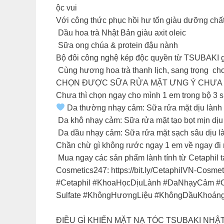
ộc vui ​
Với công thức phục hồi hư tổn giàu dưỡng chất 
Dầu hoa trà Nhật Bản giàu axit oleic​
Sữa ong chúa & protein đậu nành ​
Bộ đôi công nghệ kép độc quyền từ TSUBAKI gi
Cùng hương hoa trà thanh lịch, sang trọng cho
CHỌN ĐƯỢC SỮA RỬA MẶT ƯNG Ý CHƯA
Chưa thì chọn ngay cho mình 1 em trong bộ 3 s
Da thường nhạy cảm: Sữa rửa mặt dịu lành 
Da khô nhạy cảm: Sữa rửa mặt tạo bọt mịn dịu
Da dầu nhạy cảm: Sữa rửa mặt sạch sâu dịu là
Chần chừ gì không rước ngay 1 em về ngay đi
Mua ngay các sản phẩm lành tính từ Cetaphil tạ
Cosmetics247: https://bit.ly/CetaphilVN-Cosme
#Cetaphil #KhoaHọcDịuLành #DaNhạyCảm #Ce
Sulfate #KhôngHươngLiệu #KhôngDầuKhoán
ĐIỀU GÌ KHIẾN MẶT NẠ TÓC TSUBAKI NHẬ