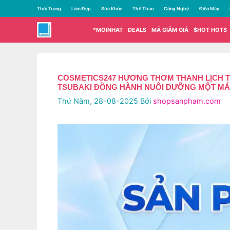
Chuyển
Thời Trang
Làm Đẹp
Sức Khỏe
Thể Thao
Công Nghệ
Điện Máy
đến
nội
*MOINHAT
DEALS
MÃ GIẢM GIÁ
$HOT HOT$
dung
COSMETICS247 HƯƠNG THƠM THANH LỊCH TỪ
TSUBAKI ĐỒNG HÀNH NUÔI DƯỠNG MỘT MÁ
Thứ Năm, 28-08-2025
Bởi
shopsanpham.com