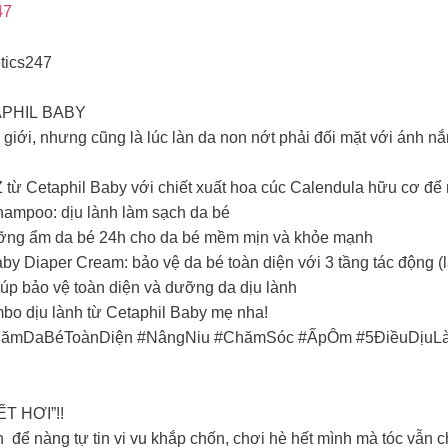
47
tics247
PHIL BABY
giới, nhưng cũng là lúc làn da non nớt phải đối mặt với ánh nắ
 từ Cetaphil Baby với chiết xuất hoa cúc Calendula hữu cơ để 
hampoo: dịu lành làm sạch da bé
ưỡng ẩm da bé 24h cho da bé mềm mịn và khỏe mạnh
by Diaper Cream: bảo vệ da bé toàn diện với 3 tầng tác động (l
úp bảo vệ toàn diện và dưỡng da dịu lành
bo dịu lành từ Cetaphil Baby mẹ nha!
#ChămDaBéToànDiện #NângNiu #ChămSóc #ẤpÔm #5ĐiềuDịuL
 HƠI”​!!
để nàng tự tin vi vu khắp chốn, chơi hè hết mình mà tóc vẫn 