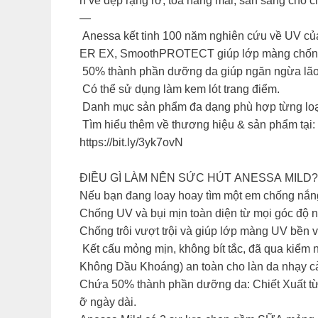
n vẻ đẹp rạng rỡ, toả nắng mai, sẵn sàng cho c
—
Anessa kết tinh 100 năm nghiên cứu về UV 
ER EX, SmoothPROTECT giúp lớp màng chốn
50% thành phần dưỡng da giúp ngăn ngừa lã
Có thể sử dụng làm kem lót trang điểm.
Danh mục sản phẩm đa dạng phù hợp từng loạ
Tìm hiểu thêm về thương hiệu & sản phẩm tại:
https://bit.ly/3yk7ovN
ĐIỀU GÌ LÀM NÊN SỨC HÚT ANESSA MILD?
Nếu bạn đang loay hoay tìm một em chống nắng 
Chống UV và bụi mịn toàn diện từ mọi góc đ
Chống trôi vượt trội và giúp lớp màng UV bền
Kết cấu mỏng mịn, không bít tắc, đã qua kiể
Không Dầu Khoáng) an toàn cho làn da nhạy cảm
Chứa 50% thành phần dưỡng da: Chiết Xuất từ H
ỡ ngày dài.