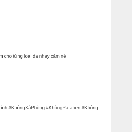
om cho từng loại da nhạy cảm nè
hTính #KhôngXàPhòng #KhôngParaben #Không