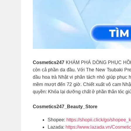
Cosmetics247
KHÁM PHÁ DÒNG PHỤC HỒI & N
còn cả phần da đầu. Với The New Tsubaki Prem
dầu hoa trà Nhật vi phân tách nhỏ giúp phục 
mềm mượt đến 72 giờ. Chiết xuất vỏ cam Nhật
quyền: Khóa lại dưỡng chất ở phần thân tóc gi
Cosmetics247_Beauty_Store
Shopee:
https://shopii.click/go/shopee
Lazada:
https://www.lazada.vn/Cosmeti