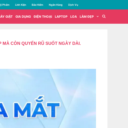
ỹ Phẩm
Linh Kiện
Bảo Hiểm
Ngân Hàng
Dịch Vụ
ÁY GIẶT
GIA DỤNG
ĐIỆN THOẠI
LAPTOP
LOA
LÀM ĐẸP
P MÀ CÒN QUYẾN RŨ SUỐT NGÀY DÀI.