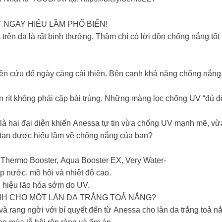
NGAY HIỂU LẦM PHỔ BIẾN!
t trên da là rất bình thường. Thậm chí có lời đồn chống nắng tố
n cứu để ngày càng cải thiện. Bên cạnh khả năng chống nắng, 
rít không phải cặp bài trùng. Những màng lọc chống UV “đủ đô
 là hai đại diện khiến Anessa tự tin vừa chống UV mạnh mẽ, vừa
ua tan được hiểu lầm về chống nắng của bạn?
ư Thermo Booster, Aqua Booster EX, Very Water-
nước, mồ hôi và nhiệt độ cao.
hiệu lão hóa sớm do UV.
NH CHO MỘT LÀN DA TRẮNG TOẢ NẮNG?
 và rạng ngời với bí quyết đến từ Anessa cho làn da trắng to