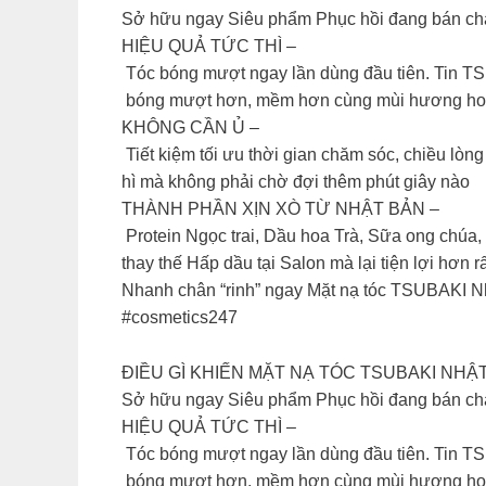
Sở hữu ngay Siêu phẩm Phục hồi đang bán chạ
HIỆU QUẢ TỨC THÌ –
Tóc bóng mượt ngay lần dùng đầu tiên. Tin TSU
bóng mượt hơn, mềm hơn cùng mùi hương hoa 
KHÔNG CẦN Ủ –
Tiết kiệm tối ưu thời gian chăm sóc, chiều lò
hì mà không phải chờ đợi thêm phút giây nào
THÀNH PHẦN XỊN XÒ TỪ NHẬT BẢN –
Protein Ngọc trai, Dầu hoa Trà, Sữa ong chúa, 
thay thế Hấp dầu tại Salon mà lại tiện lợi hơn r
Nhanh chân “rinh” ngay Mặt nạ tóc TSUBAKI Nhậ
#cosmetics247
ĐIỀU GÌ KHIẾN MẶT NẠ TÓC TSUBAKI NHẬ
Sở hữu ngay Siêu phẩm Phục hồi đang bán chạy
HIỆU QUẢ TỨC THÌ –
Tóc bóng mượt ngay lần dùng đầu tiên. Tin TSU
bóng mượt hơn, mềm hơn cùng mùi hương hoa 