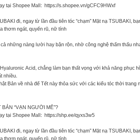
y tại Shopee Mall: https://s.shopee.vn/gCFC9HWxf
BAKI đi, ngay từ lần đầu tiên tóc “chạm” Mặt nạ TSUBAKI, bạn
thơm ngát, quyến rũ, nữ tính
ng cả những nàng lười hay bận rộn, nhờ công nghệ thẩm thấu n
Hyaluronic Acid, chẳng làm bạn thất vọng với khả năng phục hồ
ất nhiều.
t Bản về nhà để Tết này thỏa sức với các kiểu tóc thời trang
T BẢN “VẠN NGƯỜI MÊ”?
 tại Shopee Mall: https://shp.ee/qyxs3w5
BAKI đi, ngay từ lần đầu tiên tóc “chạm” Mặt nạ TSUBAKI, bạn
thơm ngát, quyến rũ, nữ tính