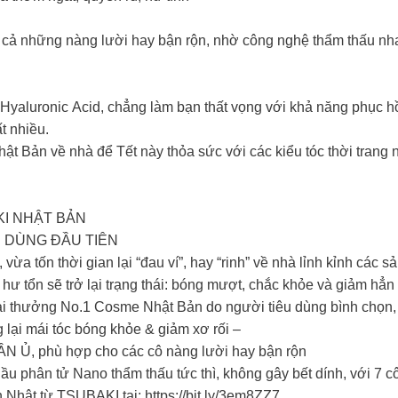
ng cả những nàng lười hay bận rộn, nhờ công nghệ thẩm thấu n
Hyaluronic Acid, chẳng làm bạn thất vọng với khả năng phục hồ
ất nhiều.
t Bản về nhà để Tết này thỏa sức với các kiểu tóc thời trang n
KI NHẬT BẢN
N DÙNG ĐẦU TIÊN
, vừa tốn thời gian lại “đau ví”, hay “rinh” về nhà lỉnh kỉnh cá
ư tổn sẽ trở lại trạng thái: bóng mượt, chắc khỏe và giảm hẳ
 thưởng No.1 Cosme Nhật Bản do người tiêu dùng bình chọn, với
 lại mái tóc bóng khỏe & giảm xơ rối –
ẦN Ủ, phù hợp cho các cô nàng lười hay bận rộn
 phân tử Nano thẩm thấu tức thì, không gây bết dính, với 7 cô
hật từ TSUBAKI tại: https://bit.ly/3em8ZZ7