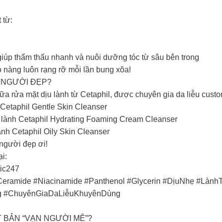
từ:​
úp thẩm thấu nhanh và nuôi dưỡng tóc từ sâu bên trong​
 nàng luôn rạng rỡ mỗi lần bung xõa!​
 NGƯỜI ĐẸP?
ữa rửa mặt dịu lành từ Cetaphil, được chuyên gia da liễu cust
Cetaphil Gentle Skin Cleanser
 lành Cetaphil Hydrating Foaming Cream Cleanser
nh Cetaphil Oily Skin Cleanser
 người đẹp ơi!
i:
tic247
ramide #Niacinamide #Panthenol #Glycerin #DịuNhẹ #Làn
g #ChuyênGiaDaLiễuKhuyênDùng
T BẢN “VẠN NGƯỜI MÊ”?