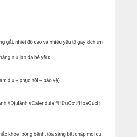
ng gắt, nhiệt độ cao và nhiều yếu tố gây kích ứn
nâng niu làn da bé yêu:
àm dịu – phục hồi – bảo vệ)
ành #Dịulành #Calendula #HữuCơ #HoaCúcH
chắc khỏe bồng bềnh, tỏa sáng bất chấp mọi cu