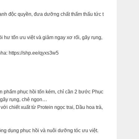
hanh độc quyền, đưa dưỡng chất thẩm thấu tức t
i hư tổn ưu việt và giảm ngay xơ rối, gãy rụng,
ha: https://shp.ee/qyxs3w5
c sản phẩm phục hồi tốn kém, chỉ cần 2 bước Phục
n gãy rụng, chẻ ngọn…
 chiết xuất từ Protein ngọc trai, Dầu hoa trà,
ng dụng phục hồi và nuôi dưỡng tóc ưu việt.