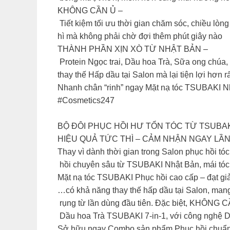
KHÔNG CẦN Ủ –
Tiết kiệm tối ưu thời gian chăm sóc, chiều lò
hì mà không phải chờ đợi thêm phút giây nào
THÀNH PHẦN XỊN XÒ TỪ NHẬT BẢN –
Protein Ngọc trai, Dầu hoa Trà, Sữa ong chúa, 
thay thế Hấp dầu tại Salon mà lại tiện lợi hơn r
Nhanh chân “rinh” ngay Mặt nạ tóc TSUBAKI Nhậ
#Cosmetics247
BỘ ĐÔI PHỤC HỒI HƯ TỔN TÓC TỪ TSUBA
HIỆU QUẢ TỨC THÌ – CẢM NHẬN NGAY LẦ
Thay vì dành thời gian trong Salon phục hồi tóc
hồi chuyên sâu từ TSUBAKI Nhật Bản, mái tóc h
Mặt nạ tóc TSUBAKI Phục hồi cao cấp – đạt giải
…có khả năng thay thế hấp dầu tại Salon, mang
rụng từ lần dùng đầu tiên. Đặc biệt, KHÔNG C
Dầu hoa Trà TSUBAKI 7-in-1, với công nghệ Dầu
Sở hữu ngay Combo sản phẩm Phục hồi chuẩn N