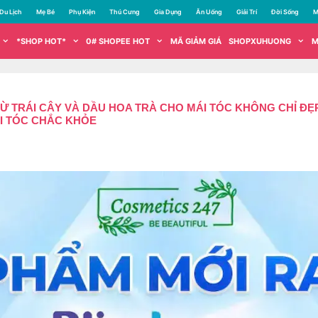
Du Lịch
Mẹ Bé
Phụ Kiện
Thú Cưng
Gia Dụng
Ăn Uống
Giải Trí
Đời Sống
M
*SHOP HOT*
0# SHOPEE HOT
MÃ GIẢM GIÁ
SHOPXUHUONG
M
 TRÁI CÂY VÀ DẦU HOA TRÀ CHO MÁI TÓC KHÔNG CHỈ ĐẸ
I TÓC CHẮC KHỎE