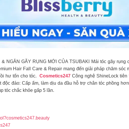
GĂN GÃY RỤNG MỚI CỦA TSUBAKI Mái tóc gãy rụng cần đ
ium Hair Fall Care & Repair mang đến giải pháp chăm sóc má
hồi hư tổn cho tóc.
Cosmetics247
Công nghệ ShineLock tiên 
 độc đáo: Cấp ẩm, làm dịu da đầu hỗ trợ chân tóc phồng hơn
úp tóc chắc khỏe gấp 5 lần.
_kol?cosmetics247.beauty
cs247