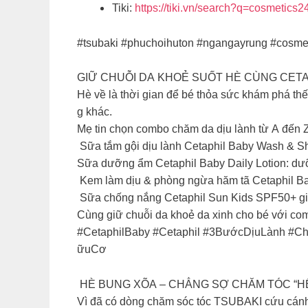
Tiki:
https://tiki.vn/search?q=cosmetics2
#tsubaki #phuchoihuton #ngangayrung #cosme
GIỮ CHUỖI DA KHOẺ SUỐT HÈ CÙNG CETA
Hè về là thời gian để bé thỏa sức khám phá thế 
g khác.
Mẹ tin chọn combo chăm da dịu lành từ A đến Z
Sữa tắm gội dịu lành Cetaphil Baby Wash & S
Sữa dưỡng ẩm Cetaphil Baby Daily Lotion: d
️ Kem làm dịu & phòng ngừa hăm tã Cetaphil Ba
️ Sữa chống nắng Cetaphil Sun Kids SPF50+ gi
Cùng giữ chuỗi da khoẻ da xinh cho bé với com
#CetaphilBaby #Cetaphil #3BướcDịuLành 
ữuCơ
HÈ BUNG XÕA – CHẲNG SỢ CHĂM TÓC “HẾT
Vì đã có dòng chăm sóc tóc TSUBAKI cứu cánh 