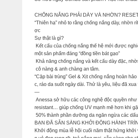
CHỐNG NẮNG PHẢI DÀY VÀ NHỜN? RESET 
“Thiên hạ” nhỏ to rằng chống nắng dày, nhờn rí
ợc
Sự thật là gì?
Kết cấu của chống nắng thế hệ mới được nghiê
một sản phẩm đáng “đồng tiền bát gạo”
Khả năng chống nắng và kết cấu dày đặc, nhờn 
cô nàng & anh chàng an tâm.
“Cặp bài trùng” Gel & Xịt chống nắng hoàn hảo
c, ráo da suốt ngày dài. Thử là yêu, liệu đã x
—
Anessa sở hữu các công nghệ độc quyền nh
resistant… giúp chống UV mạnh mẽ hơn khi gặp 
50% thành phần dưỡng da ngăn ngừa các dấu 
BẠN ĐÃ SẴN SÀNG KHỞI ĐỘNG HÀNH TRÌ
Khởi động mùa lễ hội cuối năm thật hứng khởi