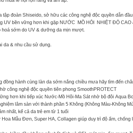
ho mùa lễ hội rộn ràng và ấm áp.
của tập đoàn Shiseido, sở hữu các công nghệ độc quyền dẫ
g UV bền vững hơn khi gặp NƯỚC MỒ HÔI NHIỆT ĐỘ CAO & 
o hoá sớm do UV & dưỡng da mịn mượt.
i da & nhu cầu sử dụng.
đồng hành cùng làn da sớm nắng chiều mưa hãy tìm đến chân ái
ộ nhờ công nghệ độc quyền tiên phong SmoothPROTECT
 vững hơn khi tiếp xúc Nước-Mồ Hôi-Ma Sát nhờ bộ đôi Aqua Bo
m nghiệm lâm sàn với thành phần 5 Không (Không Màu-Không 
 nhất, kể cả da trẻ em từ 1 tuổi
oa Mẫu Đơn, Super HA, Collagen giúp duy trì độ ẩm, chống lại