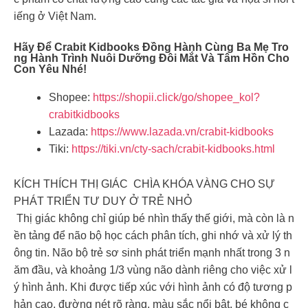
iếng ở Việt Nam.
Hãy Để Crabit Kidbooks Đồng Hành Cùng Ba Mẹ Tro
Ng Hành Trình Nuôi Dưỡng Đôi Mắt Và Tâm Hồn Cho
Con Yêu Nhé!
Shopee:
https://shopii.click/go/shopee_kol?
crabitkidbooks
Lazada:
https://www.lazada.vn/crabit-kidbooks
Tiki:
https://tiki.vn/cty-sach/crabit-kidbooks.html
KÍCH THÍCH THỊ GIÁC CHÌA KHÓA VÀNG CHO SỰ
PHÁT TRIỂN TƯ DUY Ở TRẺ NHỎ
Thị giác không chỉ giúp bé nhìn thấy thế giới, mà còn là n
ền tảng để não bộ học cách phân tích, ghi nhớ và xử lý th
ông tin. Não bộ trẻ sơ sinh phát triển mạnh nhất trong 3 n
ăm đầu, và khoảng 1/3 vùng não dành riêng cho việc xử l
ý hình ảnh. Khi được tiếp xúc với hình ảnh có độ tương p
hản cao, đường nét rõ ràng, màu sắc nổi bật, bé không c