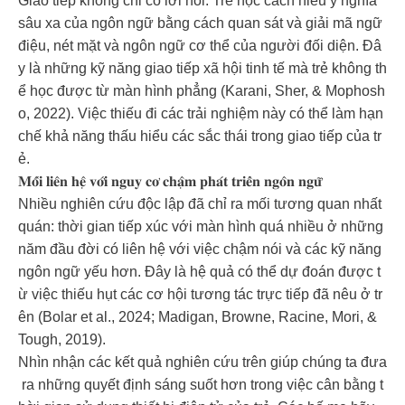
Giao tiếp không chỉ có lời nói. Trẻ học cách hiểu ý nghĩa
sâu xa của ngôn ngữ bằng cách quan sát và giải mã ngữ
điệu, nét mặt và ngôn ngữ cơ thể của người đối diện. Đâ
y là những kỹ năng giao tiếp xã hội tinh tế mà trẻ không th
ể học được từ màn hình phẳng (Karani, Sher, & Mophosh
o, 2022). Việc thiếu đi các trải nghiệm này có thể làm hạn
chế khả năng thấu hiểu các sắc thái trong giao tiếp của tr
ẻ.
𝐌𝐨̂́𝐢 𝐥𝐢𝐞̂𝐧 𝐡𝐞̣̂ 𝐯𝐨̛́𝐢 𝐧𝐠𝐮𝐲 𝐜𝐨̛ 𝐜𝐡𝐚̣̂𝐦 𝐩𝐡𝐚́𝐭 𝐭𝐫𝐢𝐞̂̉𝐧 𝐧𝐠𝐨̂𝐧 𝐧𝐠𝐮̛̃
Nhiều nghiên cứu độc lập đã chỉ ra mối tương quan nhất
quán: thời gian tiếp xúc với màn hình quá nhiều ở những
năm đầu đời có liên hệ với việc chậm nói và các kỹ năng
ngôn ngữ yếu hơn. Đây là hệ quả có thể dự đoán được t
ừ việc thiếu hụt các cơ hội tương tác trực tiếp đã nêu ở tr
ên (Bolar et al., 2024; Madigan, Browne, Racine, Mori, &
Tough, 2019).
Nhìn nhận các kết quả nghiên cứu trên giúp chúng ta đưa
ra những quyết định sáng suốt hơn trong việc cân bằng t