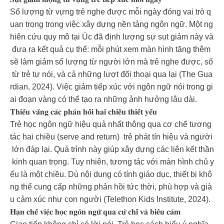
Số lượng từ vựng trẻ nghe được mỗi ngày đóng vai trò q
uan trọng trong việc xây dựng nền tảng ngôn ngữ. Một ng
hiên cứu quy mô tại Úc đã định lượng sự sụt giảm này và
đưa ra kết quả cụ thể: mỗi phút xem màn hình tăng thêm
sẽ làm giảm số lượng từ người lớn mà trẻ nghe được, số
từ trẻ tự nói, và cả những lượt đối thoại qua lại (The Gua
rdian, 2024). Việc giảm tiếp xúc với ngôn ngữ nói trong gi
ai đoạn vàng có thể tạo ra những ảnh hưởng lâu dài.
𝐓𝐡𝐢𝐞̂́𝐮 𝐯𝐚̆́𝐧𝐠 𝐜𝐚́𝐜 𝐩𝐡𝐚̉𝐧 𝐡𝐨̂̀𝐢 𝐡𝐚𝐢 𝐜𝐡𝐢𝐞̂̀𝐮 𝐭𝐡𝐢𝐞̂́𝐭 𝐲𝐞̂́𝐮
Trẻ học ngôn ngữ hiệu quả nhất thông qua cơ chế tương
tác hai chiều (serve and return) trẻ phát tín hiệu và người
lớn đáp lại. Quá trình này giúp xây dựng các liên kết thần
kinh quan trọng. Tuy nhiên, tương tác với màn hình chủ y
ếu là một chiều. Dù nội dung có tính giáo dục, thiết bị khô
ng thể cung cấp những phản hồi tức thời, phù hợp và già
u cảm xúc như con người (Telethon Kids Institute, 2024).
𝐇𝐚̣𝐧 𝐜𝐡𝐞̂́ 𝐯𝐢𝐞̣̂𝐜 𝐡𝐨̣𝐜 𝐧𝐠𝐨̂𝐧 𝐧𝐠𝐮̛̃ 𝐪𝐮𝐚 𝐜𝐮̛̉ 𝐜𝐡𝐢̉ 𝐯𝐚̀ 𝐛𝐢𝐞̂̉𝐮 𝐜𝐚̉𝐦