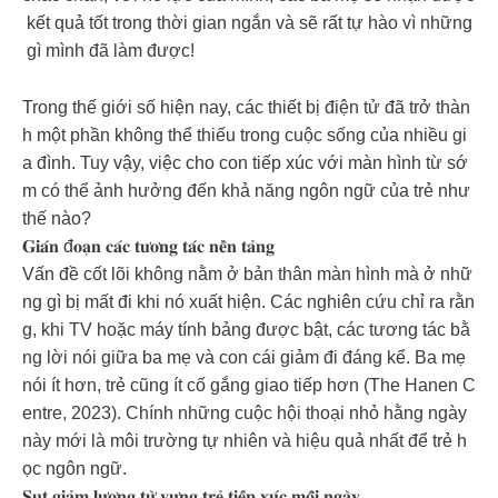
kết quả tốt trong thời gian ngắn và sẽ rất tự hào vì những
gì mình đã làm được!
Trong thế giới số hiện nay, các thiết bị điện tử đã trở thàn
h một phần không thể thiếu trong cuộc sống của nhiều gi
a đình. Tuy vậy, việc cho con tiếp xúc với màn hình từ sớ
m có thể ảnh hưởng đến khả năng ngôn ngữ của trẻ như
thế nào?
𝐆𝐢𝐚́𝐧 đ𝐨𝐚̣𝐧 𝐜𝐚́𝐜 𝐭𝐮̛𝐨̛𝐧𝐠 𝐭𝐚́𝐜 𝐧𝐞̂̀𝐧 𝐭𝐚̉𝐧𝐠
Vấn đề cốt lõi không nằm ở bản thân màn hình mà ở nhữ
ng gì bị mất đi khi nó xuất hiện. Các nghiên cứu chỉ ra rằn
g, khi TV hoặc máy tính bảng được bật, các tương tác bằ
ng lời nói giữa ba mẹ và con cái giảm đi đáng kể. Ba mẹ
nói ít hơn, trẻ cũng ít cố gắng giao tiếp hơn (The Hanen C
entre, 2023). Chính những cuộc hội thoại nhỏ hằng ngày
này mới là môi trường tự nhiên và hiệu quả nhất để trẻ h
ọc ngôn ngữ.
𝐒𝐮̣𝐭 𝐠𝐢𝐚̉𝐦 𝐥𝐮̛𝐨̛̣𝐧𝐠 𝐭𝐮̛̀ 𝐯𝐮̛̣𝐧𝐠 𝐭𝐫𝐞̉ 𝐭𝐢𝐞̂́𝐩 𝐱𝐮́𝐜 𝐦𝐨̂̃𝐢 𝐧𝐠𝐚̀𝐲