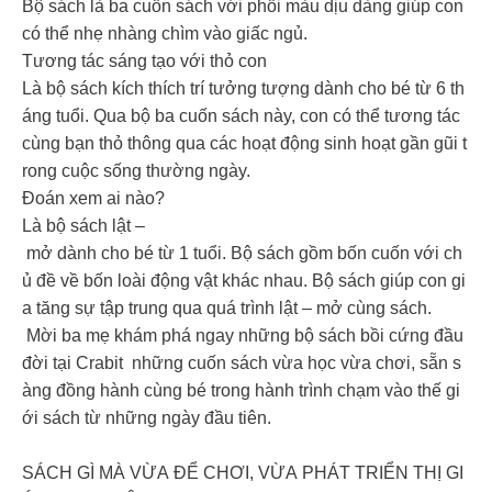
Bộ sách là ba cuốn sách với phối màu dịu dàng giúp con
có thể nhẹ nhàng chìm vào giấc ngủ.
Tương tác sáng tạo với thỏ con
Là bộ sách kích thích trí tưởng tượng dành cho bé từ 6 th
áng tuổi. Qua bộ ba cuốn sách này, con có thể tương tác
cùng bạn thỏ thông qua các hoạt động sinh hoạt gần gũi t
rong cuộc sống thường ngày.
Đoán xem ai nào?
Là bộ sách lật –
mở dành cho bé từ 1 tuổi. Bộ sách gồm bốn cuốn với ch
ủ đề về bốn loài động vật khác nhau. Bộ sách giúp con gi
a tăng sự tập trung qua quá trình lật – mở cùng sách.
Mời ba mẹ khám phá ngay những bộ sách bồi cứng đầu
đời tại Crabit những cuốn sách vừa học vừa chơi, sẵn s
àng đồng hành cùng bé trong hành trình chạm vào thế gi
ới sách từ những ngày đầu tiên.
SÁCH GÌ MÀ VỪA ĐỂ CHƠI, VỪA PHÁT TRIỂN THỊ GI