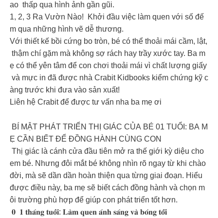
ao thấp qua hình ảnh gần gũi.
1, 2, 3 Ra Vườn Nào! Khởi đầu việc làm quen với số đế
m qua những hình vẽ dễ thương.
Với thiết kế bồi cứng bo tròn, bé có thể thoải mái cầm, lật,
thậm chí gặm mà không sợ rách hay trầy xước tay. Ba m
ẹ có thể yên tâm để con chơi thoải mái vì chất lượng giấy
và mực in đã được nhà Crabit Kidbooks kiểm chứng kỹ c
àng trước khi đưa vào sản xuất!
Liên hệ Crabit để được tư vấn nha ba mẹ ơi ️
BÍ MẬT PHÁT TRIỂN THỊ GIÁC CỦA BÉ 01 TUỔI: BA M
Ẹ CẦN BIẾT ĐỂ ĐỒNG HÀNH CÙNG CON
Thị giác là cánh cửa đầu tiên mở ra thế giới kỳ diệu cho
em bé. Nhưng đôi mắt bé không nhìn rõ ngay từ khi chào
đời, mà sẽ dần dần hoàn thiện qua từng giai đoạn. Hiểu
được điều này, ba mẹ sẽ biết cách đồng hành và chọn m
ôi trường phù hợp để giúp con phát triển tốt hơn.
𝟎 𝟏 𝐭𝐡𝐚́𝐧𝐠 𝐭𝐮𝐨̂̉𝐢: 𝐋𝐚̀𝐦 𝐪𝐮𝐞𝐧 𝐚́𝐧𝐡 𝐬𝐚́𝐧𝐠 𝐯𝐚̀ 𝐛𝐨́𝐧𝐠 𝐭𝐨̂́𝐢