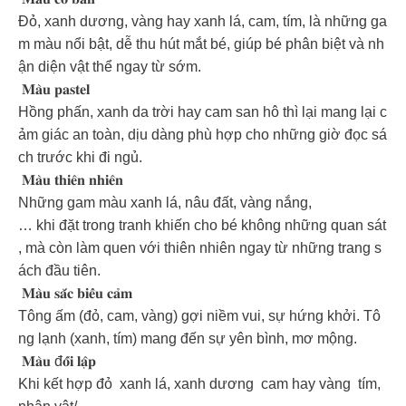
Đỏ, xanh dương, vàng hay xanh lá, cam, tím, là những ga
m màu nổi bật, dễ thu hút mắt bé, giúp bé phân biệt và nh
ận diện vật thể ngay từ sớm.
𝐌𝐚̀𝐮 𝐩𝐚𝐬𝐭𝐞𝐥
Hồng phấn, xanh da trời hay cam san hô thì lại mang lại c
ảm giác an toàn, dịu dàng phù hợp cho những giờ đọc sá
ch trước khi đi ngủ.
𝐌𝐚̀𝐮 𝐭𝐡𝐢𝐞̂𝐧 𝐧𝐡𝐢𝐞̂𝐧
Những gam màu xanh lá, nâu đất, vàng nắng,
… khi đặt trong tranh khiến cho bé không những quan sát
, mà còn làm quen với thiên nhiên ngay từ những trang s
ách đầu tiên.
𝐌𝐚̀𝐮 𝐬𝐚̆́𝐜 𝐛𝐢𝐞̂̉𝐮 𝐜𝐚̉𝐦
Tông ấm (đỏ, cam, vàng) gợi niềm vui, sự hứng khởi. Tô
ng lạnh (xanh, tím) mang đến sự yên bình, mơ mộng.
𝐌𝐚̀𝐮 đ𝐨̂́𝐢 𝐥𝐚̣̂𝐩
Khi kết hợp đỏ xanh lá, xanh dương cam hay vàng tím,