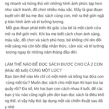
ng nhanh và hứng thú với những hình ảnh phức tạp hơn
như sách tranh, đồ chơi nhiều màu sắc. Đây là giai đoạn
tuyệt vời để ba mẹ đọc sách cùng con, mở ra thế giới ngậ
p tràn hình ảnh và trí tưởng tượng.
Mỗi giai đoạn phát triển thị giác của bé là một cánh cửa
mở ra thế giới mới. Khi ba mẹ biết cách chọn ánh sáng,
màu sắc, đồ chơi và sách phù hợp, bé không chỉ rèn đôi
mắt sáng mà còn bồi đắp nhận thức, cảm xúc và trí tưởng
tượng ngay từ những năm tháng đầu đời.
LÀM THẾ NÀO ĐỂ ĐỌC SÁCH ĐƯỢC CHO CẢ 2 CON
(khác độ tuổi) CÙNG MỘT LÚC?
Bạn làm thế nào khi chỉ có một mình và trông hai đứa con
cùng một lúc? Muốn đọc sách cho một bạn thì bạn kia lại
quấy rối? Đa số, khi hai bạn con cách nhau ít tuổi, để các
bạn ý lúc nào cũng ngôi yên đợi bạn đọc sách là điều khô
ng thể, vì vậy hãy thử áp dụng một vài chiến thuật sau đâ
y nhé