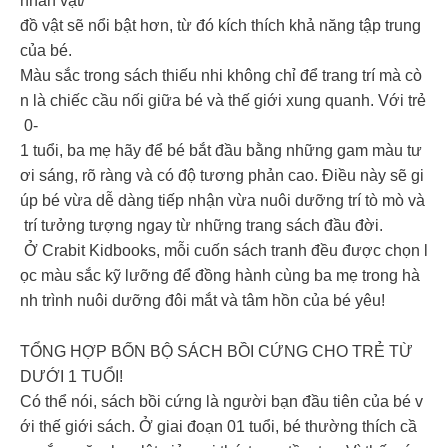
nhân vật/
đồ vật sẽ nổi bật hơn, từ đó kích thích khả năng tập trung
của bé.
Màu sắc trong sách thiếu nhi không chỉ để trang trí mà cò
n là chiếc cầu nối giữa bé và thế giới xung quanh. Với trẻ
0-
1 tuổi, ba mẹ hãy để bé bắt đầu bằng những gam màu tư
ơi sáng, rõ ràng và có độ tương phản cao. Điều này sẽ gi
úp bé vừa dễ dàng tiếp nhận vừa nuôi dưỡng trí tò mò và
trí tưởng tượng ngay từ những trang sách đầu đời.
Ở Crabit Kidbooks, mỗi cuốn sách tranh đều được chọn l
ọc màu sắc kỹ lưỡng để đồng hành cùng ba mẹ trong hà
nh trình nuôi dưỡng đôi mắt và tâm hồn của bé yêu!
TỔNG HỢP BỐN BỘ SÁCH BỒI CỨNG CHO TRẺ TỪ
DƯỚI 1 TUỔI!
Có thể nói, sách bồi cứng là người bạn đầu tiên của bé v
ới thế giới sách. Ở giai đoạn 01 tuổi, bé thường thích cầ