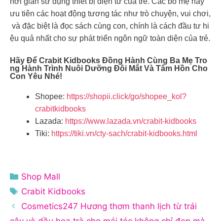
hời gian sử dụng thiết bị điện tử của trẻ. Các bố mẹ hãy
ưu tiên các hoạt động tương tác như trò chuyện, vui chơi,
và đặc biệt là đọc sách cùng con, chính là cách đầu tư hi
ệu quả nhất cho sự phát triển ngôn ngữ toàn diện của trẻ.
Hãy Để Crabit Kidbooks Đồng Hành Cùng Ba Mẹ Tro
Ng Hành Trình Nuôi Dưỡng Đôi Mắt Và Tâm Hồn Cho
Con Yêu Nhé!
Shopee:
https://shopii.click/go/shopee_kol?
crabitkidbooks
Lazada:
https://www.lazada.vn/crabit-kidbooks
Tiki:
https://tiki.vn/cty-sach/crabit-kidbooks.html
Danh
Shop Mall
mục
Thẻ
Crabit Kidbooks
Cosmetics247 Hương thơm thanh lịch từ trái
cây và dầu hoa trà cho mái tóc không chỉ đẹp mà