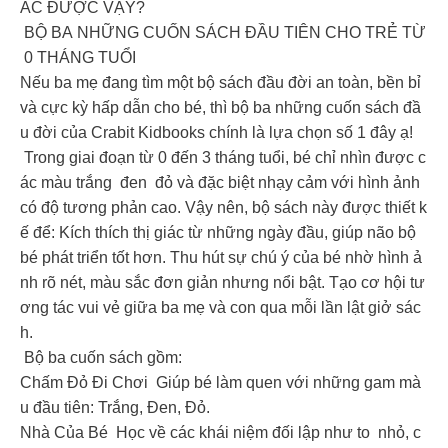
ÁC ĐƯỢC VẬY?
BỘ BA NHỮNG CUỐN SÁCH ĐẦU TIÊN CHO TRẺ TỪ
0 THÁNG TUỔI
Nếu ba mẹ đang tìm một bộ sách đầu đời an toàn, bền bỉ
và cực kỳ hấp dẫn cho bé, thì bộ ba những cuốn sách đầ
u đời của Crabit Kidbooks chính là lựa chọn số 1 đây ạ!
Trong giai đoạn từ 0 đến 3 tháng tuổi, bé chỉ nhìn được c
ác màu trắng đen đỏ và đặc biệt nhạy cảm với hình ảnh
có độ tương phản cao. Vậy nên, bộ sách này được thiết k
ế để: Kích thích thị giác từ những ngày đầu, giúp não bộ
bé phát triển tốt hơn. Thu hút sự chú ý của bé nhờ hình ả
nh rõ nét, màu sắc đơn giản nhưng nổi bật. Tạo cơ hội tư
ơng tác vui vẻ giữa ba mẹ và con qua mỗi lần lật giở sác
h.
Bộ ba cuốn sách gồm:
Chấm Đỏ Đi Chơi Giúp bé làm quen với những gam mà
u đầu tiên: Trắng, Đen, Đỏ.
Nhà Của Bé Học về các khái niệm đối lập như to nhỏ, c