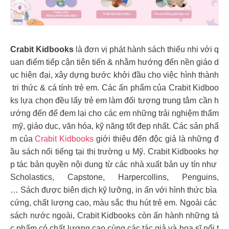
Crabit Kidbooks
là đơn vị phát hành sách thiếu nhi với q
uan điểm tiếp cận tiên tiến & nhằm hướng đến nền giáo d
ục hiện đại, xây dựng bước khởi đầu cho việc hình thành
tri thức & cá tính trẻ em. Các ấn phẩm của Crabit Kidboo
ks lựa chọn đều lấy trẻ em làm đối tượng trung tâm cần h
ướng đến để đem lại cho các em những trải nghiệm thẩm
mỹ, giáo dục, văn hóa, kỹ năng tốt đẹp nhất. Các sản phẩ
m của
Crabit Kidbooks
giới thiệu đến độc giả là những đ
ầu sách nổi tiếng tại thị trường u Mỹ. Crabit Kidbooks hợ
p tác bản quyền nội dung từ các nhà xuất bản uy tín như
Scholastics, Capstone, Harpercollins, Penguins,
… Sách được biên dịch kỹ lưỡng, in ấn với hình thức bìa
cứng, chất lượng cao, màu sắc thu hút trẻ em. Ngoài các
sách nước ngoài, Crabit Kidbooks còn ấn hành những tá
c phẩm có chất lượng cao cùng các tác giả và họa sĩ nổi t