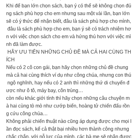
Khi để bạn lớn chọn sách, bạn ý có thể sẽ không chọn đú
ng sách phù hợp cho em nhưng sau một vài lần, bạn lớn
sẽ có ý thức để nhận biết, đâu là sách phù hợp cho mình,
đâu là sách phù hợp cho em, bạn ý sẽ có trách nhiệm hơ
n với việc chọn sách cho em và hứng thú hơn với việc mì
nh đã làm được.
HÃY ƯU TIÊN NHỮNG CHỦ ĐỀ MÀ CẢ HAI CÙNG TH
ÍCH
Nếu có 2 cô con gái, bạn hãy chọn những chủ đề chung
mà cả hai cùng thích ví dụ như công chúa, nhưng con thú
ngộ nghĩnh, hay nếu có 2 anh thì những thứ di chuyển đ
ược như ô tô, máy bay, côn trùng…
còn nếu khác giới tính thì hãy chọn những câu chuyện m
à hai cùng tò mò như cướp biển, hoàng tử chiến đấu rồn
g cứu công chúa…
Không phải chiến thuật nào cũng áp dụng được cho mọi l
ần đọc sách, kể cả thật bại nhiều hơn thành công nhưng
chắc chắn, với nỗ lực của mình, các bà mẹ sẽ nhận được