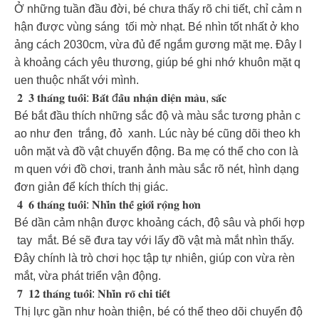
Ở những tuần đầu đời, bé chưa thấy rõ chi tiết, chỉ cảm n
hận được vùng sáng tối mờ nhạt. Bé nhìn tốt nhất ở kho
ảng cách 2030cm, vừa đủ để ngắm gương mặt mẹ. Đây l
à khoảng cách yêu thương, giúp bé ghi nhớ khuôn mặt q
uen thuộc nhất với mình.
𝟐 𝟑 𝐭𝐡𝐚́𝐧𝐠 𝐭𝐮𝐨̂̉𝐢: 𝐁𝐚̆́𝐭 đ𝐚̂̀𝐮 𝐧𝐡𝐚̣̂𝐧 𝐝𝐢𝐞̣̂𝐧 𝐦𝐚̀𝐮, 𝐬𝐚̆́𝐜
Bé bắt đầu thích những sắc độ và màu sắc tương phản c
ao như đen trắng, đỏ xanh. Lúc này bé cũng dõi theo kh
uôn mặt và đồ vật chuyển động. Ba mẹ có thể cho con là
m quen với đồ chơi, tranh ảnh màu sắc rõ nét, hình dạng
đơn giản để kích thích thị giác.
𝟒 𝟔 𝐭𝐡𝐚́𝐧𝐠 𝐭𝐮𝐨̂̉𝐢: 𝐍𝐡𝐢̀𝐧 𝐭𝐡𝐞̂́ 𝐠𝐢𝐨̛́𝐢 𝐫𝐨̣̂𝐧𝐠 𝐡𝐨̛𝐧
Bé dần cảm nhận được khoảng cách, độ sâu và phối hợp
tay mắt. Bé sẽ đưa tay với lấy đồ vật mà mắt nhìn thấy.
Đây chính là trò chơi học tập tự nhiên, giúp con vừa rèn
mắt, vừa phát triển vận động.
𝟕 𝟏𝟐 𝐭𝐡𝐚́𝐧𝐠 𝐭𝐮𝐨̂̉𝐢: 𝐍𝐡𝐢̀𝐧 𝐫𝐨̃ 𝐜𝐡𝐢 𝐭𝐢𝐞̂́𝐭
Thị lực gần như hoàn thiện, bé có thể theo dõi chuyển độ