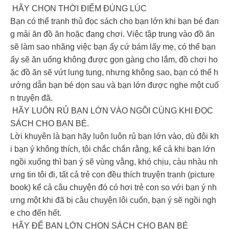
HÃY CHỌN THỜI ĐIỂM ĐÚNG LÚC
Bạn có thể tranh thủ đọc sách cho bạn lớn khi bạn bé đan
g mải ăn đồ ăn hoặc đang chơi. Việc tập trung vào đồ ăn
sẽ làm sao nhãng việc bạn ấy cứ bám lấy mẹ, có thể bạn
ấy sẽ ăn uống không được gọn gàng cho lắm, đồ chơi ho
ặc đồ ăn sẽ vứt lung tung, nhưng không sao, bạn có thể h
ướng dẫn bạn bé dọn sau và bạn lớn được nghe một cuố
n truyện đã.
HÃY LUÔN RỦ BẠN LỚN VÀO NGỒI CÙNG KHI ĐỌC
SÁCH CHO BẠN BÉ.
Lời khuyên là bạn hãy luôn luôn rủ bạn lớn vào, dù đôi kh
i bạn ý không thích, tôi chắc chắn rằng, kể cả khi bạn lớn
ngồi xuống thì bạn ý sẽ vùng vằng, khó chịu, càu nhàu nh
ưng tin tôi đi, tất cả trẻ con đều thích truyện tranh (picture
book) kể cả câu chuyện đó có hơi trẻ con so với bạn ý nh
ưng một khi đã bị câu chuyện lôi cuốn, bạn ý sẽ ngồi ngh
e cho đến hết.
HÃY ĐỂ BẠN LỚN CHỌN SÁCH CHO BẠN BÉ