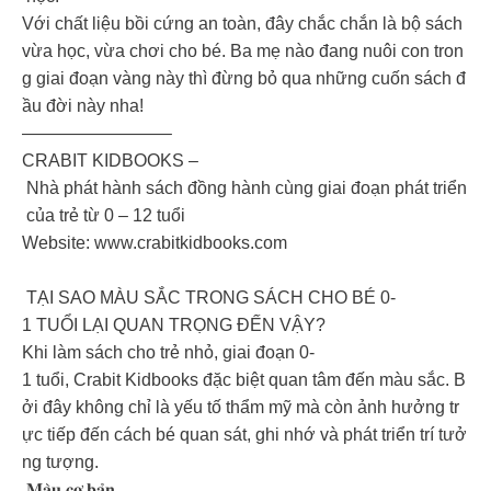
Với chất liệu bồi cứng an toàn, đây chắc chắn là bộ sách
vừa học, vừa chơi cho bé. Ba mẹ nào đang nuôi con tron
g giai đoạn vàng này thì đừng bỏ qua những cuốn sách đ
ầu đời này nha!
————————–
CRABIT KIDBOOKS –
Nhà phát hành sách đồng hành cùng giai đoạn phát triển
của trẻ từ 0 – 12 tuổi
Website: www.crabitkidbooks.com
TẠI SAO MÀU SẮC TRONG SÁCH CHO BÉ 0-
1 TUỔI LẠI QUAN TRỌNG ĐẾN VẬY?
Khi làm sách cho trẻ nhỏ, giai đoạn 0-
1 tuổi, Crabit Kidbooks đặc biệt quan tâm đến màu sắc. B
ởi đây không chỉ là yếu tố thẩm mỹ mà còn ảnh hưởng tr
ực tiếp đến cách bé quan sát, ghi nhớ và phát triển trí tưở
ng tượng.
𝐌𝐚̀𝐮 𝐜𝐨̛ 𝐛𝐚̉𝐧