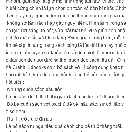
m nắm, gặm hay lật giở mọi thứ trong tầm tay. Vì thế, sác
h bồi cứng chính là lựa chọn an toàn và bền bỉ nhất. Chất
liệu giấy dày, góc bo tròn giúp bé thoải mái khám phá mà
không sợ làm rách hay gây nguy hiểm. Hình ảnh trong sá
ch lại tươi sáng, rõ nét, vừa bắt mắt bé, vừa giúp con nhậ
n diện màu sắc và hình dạng. Điều quan trọng hơn, mỗi l
ần bé tập lật từng trang sách cũng là lúc đôi bàn tay nhỏ x
íu được rèn luyện sự khéo léo và đó chính là những bướ
c đầu tiên để nuôi dưỡng thói quen đọc sách lâu dài. Ở n
hà Crabit Kidbooks có 4 bộ sách với 4 công dụng khác n
hau rất thích hợp để đồng hành cùng bé trên hành trình p
hát triển:
Những cuốn sách đầu tiên
Là bộ sách kích thích thị giác dành cho trẻ từ 0 tháng tuổi.
Bộ ba cuốn sách với ba chủ đề về màu sắc, sự đối lập v
à số đếm.
Rủ rỉ trước giờ đi ngủ
Là bộ sách ru ngủ hiệu quả dành cho bé từ 3 tháng tuổi.