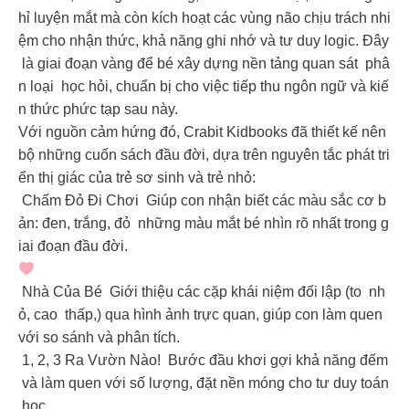
hỉ luyện mắt mà còn kích hoạt các vùng não chịu trách nhi
ệm cho nhận thức, khả năng ghi nhớ và tư duy logic. Đây
là giai đoạn vàng để bé xây dựng nền tảng quan sát phâ
n loại học hỏi, chuẩn bị cho việc tiếp thu ngôn ngữ và kiế
n thức phức tạp sau này.
Với nguồn cảm hứng đó, Crabit Kidbooks đã thiết kế nên
bộ những cuốn sách đầu đời, dựa trên nguyên tắc phát tri
ển thị giác của trẻ sơ sinh và trẻ nhỏ:
️ Chấm Đỏ Đi Chơi Giúp con nhận biết các màu sắc cơ b
ản: đen, trắng, đỏ những màu mắt bé nhìn rõ nhất trong g
iai đoạn đầu đời.
Nhà Của Bé Giới thiệu các cặp khái niệm đối lập (to nh
ỏ, cao thấp,) qua hình ảnh trực quan, giúp con làm quen
với so sánh và phân tích.
1, 2, 3 Ra Vườn Nào! Bước đầu khơi gợi khả năng đếm
và làm quen với số lượng, đặt nền móng cho tư duy toán
học.