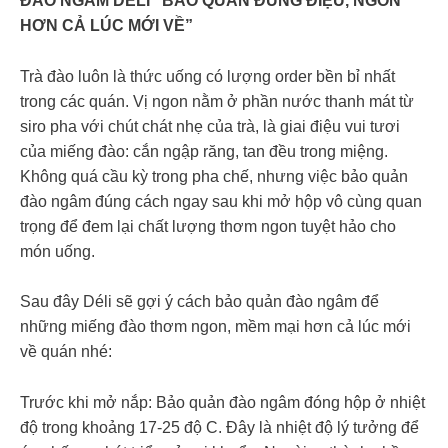
ĐÀO NGÂM DÉLI “BẢO QUẢN ĐÚNG ĐIỆU, NGON
HƠN CẢ LÚC MỚI VỀ”
Trà đào luôn là thức uống có lượng order bền bỉ nhất
trong các quán. Vị ngon nằm ở phần nước thanh mát từ
siro pha với chút chát nhẹ của trà, là giai điệu vui tươi
của miếng đào: cắn ngập răng, tan đều trong miệng.
Không quá cầu kỳ trong pha chế, nhưng việc bảo quản
đào ngâm đúng cách ngay sau khi mở hộp vô cùng quan
trọng để đem lại chất lượng thơm ngon tuyệt hảo cho
món uống.
Sau đây Déli sẽ gợi ý cách bảo quản đào ngâm để
những miếng đào thơm ngon, mềm mại hơn cả lúc mới
về quán nhé:
Trước khi mở nắp: Bảo quản đào ngâm đóng hộp ở nhiệt
độ trong khoảng 17-25 độ C. Đây là nhiệt độ lý tưởng để