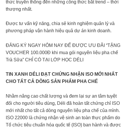
thức truyền thống đến những công thức bắt trend – thời
thượng nhất.
Được tư vấn kỹ năng, chia sẻ kinh nghiệm quản lý và
phương pháp vận hành hiệu quả dự án kinh doanh.
ĐĂNG KÝ NGAY HÔM NAY ĐỂ ĐƯỢC ƯU ĐÃI “TẶNG
VOUCHER 100.000Đ khi mua gói nguyên liệu pha chế
Trà Sữa” CHỈ CÓ TẠI LỚP HỌC DÉLI
TIN XANH DÉLI ĐẠT CHỨNG NHẬN ISO MỚI NHẤT
CHO TẤT CẢ DÒNG SẢN PHẨM PHA CHẾ
Nhằm nâng cao chất lượng và đem lại sự an tâm tuyệt
đối cho người tiêu dùng, Déli đã hoàn tất chứng chỉ ISO
mới nhất cho tất cả dòng nguyên liệu pha chế của mình.
ISO 22000 là chứng nhận vệ sinh an toàn thực phẩm do
Tổ chức tiêu chuẩn hóa quốc tế (ISO) ban hành và được