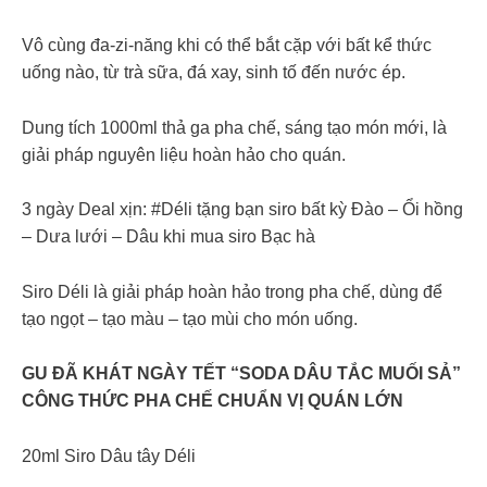
Vô cùng đa-zi-năng khi có thể bắt cặp với bất kể thức
uống nào, từ trà sữa, đá xay, sinh tố đến nước ép.
Dung tích 1000ml thả ga pha chế, sáng tạo món mới, là
giải pháp nguyên liệu hoàn hảo cho quán.
3 ngày Deal xịn: #Déli tặng bạn siro bất kỳ Đào – Ổi hồng
– Dưa lưới – Dâu khi mua siro Bạc hà
Siro Déli là giải pháp hoàn hảo trong pha chế, dùng để
tạo ngọt – tạo màu – tạo mùi cho món uống.
GU ĐÃ KHÁT NGÀY TẾT “SODA DÂU TẮC MUỐI SẢ”
CÔNG THỨC PHA CHẾ CHUẨN VỊ QUÁN LỚN
20ml Siro Dâu tây Déli