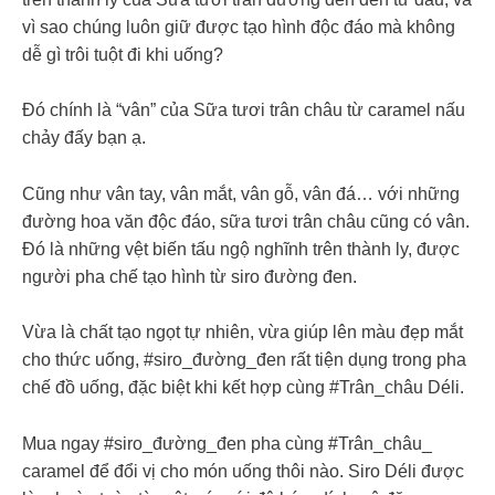
vì sao chúng luôn giữ được tạo hình độc đáo mà không
dễ gì trôi tuột đi khi uống?
Đó chính là “vân” của Sữa tươi trân châu từ caramel nấu
chảy đấy bạn ạ.
Cũng như vân tay, vân mắt, vân gỗ, vân đá… với những
đường hoa văn độc đáo, sữa tươi trân châu cũng có vân.
Đó là những vệt biến tấu ngộ nghĩnh trên thành ly, được
người pha chế tạo hình từ siro đường đen.
Vừa là chất tạo ngọt tự nhiên, vừa giúp lên màu đẹp mắt
cho thức uống, #siro_đường_đen rất tiện dụng trong pha
chế đồ uống, đặc biệt khi kết hợp cùng #Trân_châu Déli.
Mua ngay #siro_đường_đen pha cùng #Trân_châu_
caramel để đổi vị cho món uống thôi nào. Siro Déli được