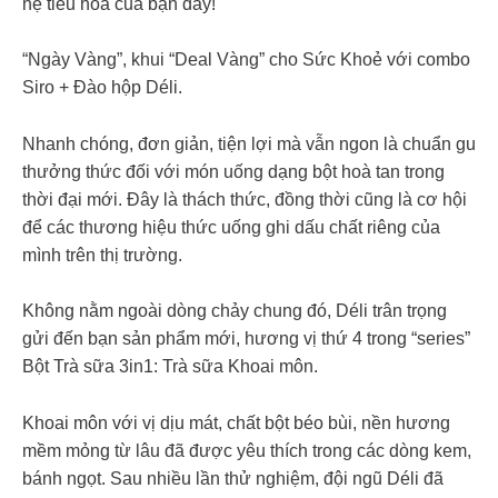
hệ tiêu hoá của bạn đấy!
“Ngày Vàng”, khui “Deal Vàng” cho Sức Khoẻ với combo
Siro + Đào hộp Déli.
Nhanh chóng, đơn giản, tiện lợi mà vẫn ngon là chuẩn gu
thưởng thức đối với món uống dạng bột hoà tan trong
thời đại mới. Đây là thách thức, đồng thời cũng là cơ hội
để các thương hiệu thức uống ghi dấu chất riêng của
mình trên thị trường.
Không nằm ngoài dòng chảy chung đó, Déli trân trọng
gửi đến bạn sản phẩm mới, hương vị thứ 4 trong “series”
Bột Trà sữa 3in1: Trà sữa Khoai môn.
Khoai môn với vị dịu mát, chất bột béo bùi, nền hương
mềm mỏng từ lâu đã được yêu thích trong các dòng kem,
bánh ngọt. Sau nhiều lần thử nghiệm, đội ngũ Déli đã