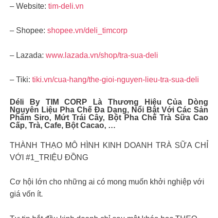
– Website:
tim-deli.vn
– Shopee:
shopee.vn/deli_timcorp
– Lazada:
www.lazada.vn/shop/tra-sua-deli
– Tiki:
tiki.vn/cua-hang/the-gioi-nguyen-lieu-tra-sua-deli
Déli By TIM CORP Là Thương Hiệu Của Dòng
Nguyên Liệu Pha Chế Đa Dạng, Nổi Bật Với Các Sản
Phẩm Siro, Mứt Trái Cây, Bột Pha Chế Trà Sữa Cao
Cấp, Trà, Cafe, Bột Cacao, …
THÀNH THẠO MÔ HÌNH KINH DOANH TRÀ SỮA CHỈ
VỚI #1_TRIỆU ĐỒNG
Cơ hội lớn cho những ai có mong muốn khởi nghiệp với
giá vốn ít.