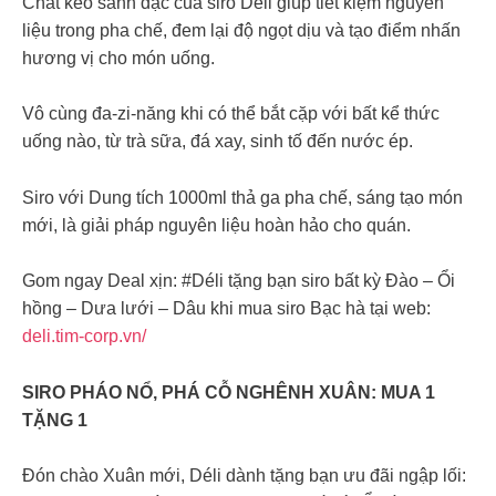
Chất keo sánh đặc của siro Déli giúp tiết kiệm nguyên
liệu trong pha chế, đem lại độ ngọt dịu và tạo điểm nhấn
hương vị cho món uống.
Vô cùng đa-zi-năng khi có thể bắt cặp với bất kể thức
uống nào, từ trà sữa, đá xay, sinh tố đến nước ép.
Siro với Dung tích 1000ml thả ga pha chế, sáng tạo món
mới, là giải pháp nguyên liệu hoàn hảo cho quán.
Gom ngay Deal xịn: #Déli tặng bạn siro bất kỳ Đào – Ổi
hồng – Dưa lưới – Dâu khi mua siro Bạc hà tại web:
deli.tim-corp.vn/
SIRO PHÁO NỔ, PHÁ CỖ NGHÊNH XUÂN: MUA 1
TẶNG 1
Đón chào Xuân mới, Déli dành tặng bạn ưu đãi ngập lối: