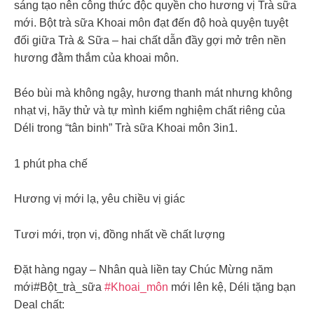
sáng tạo nên công thức độc quyền cho hương vị Trà sữa
mới. Bột trà sữa Khoai môn đạt đến độ hoà quyện tuyệt
đối giữa Trà & Sữa – hai chất dẫn đầy gợi mở trên nền
hương đằm thắm của khoai môn.
Béo bùi mà không ngậy, hương thanh mát nhưng không
nhạt vị, hãy thử và tự mình kiểm nghiệm chất riêng của
Déli trong “tân binh” Trà sữa Khoai môn 3in1.
1 phút pha chế
Hương vị mới lạ, yêu chiều vị giác
Tươi mới, trọn vị, đồng nhất về chất lượng
Đặt hàng ngay – Nhân quà liền tay Chúc Mừng năm
mới#Bột_trà_sữa
#Khoai_môn
mới lên kệ, Déli tặng bạn
Deal chất: