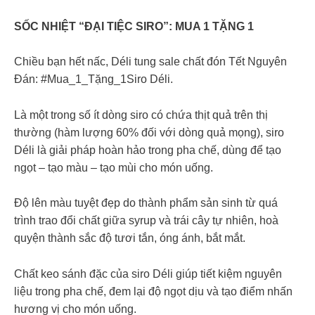
SỐC NHIỆT “ĐẠI TIỆC SIRO”: MUA 1 TẶNG 1
Chiều bạn hết nấc, Déli tung sale chất đón Tết Nguyên
Đán: #Mua_1_Tặng_1Siro Déli.
Là một trong số ít dòng siro có chứa thịt quả trên thị
thường (hàm lượng 60% đối với dòng quả mọng), siro
Déli là giải pháp hoàn hảo trong pha chế, dùng để tạo
ngọt – tạo màu – tạo mùi cho món uống.
Độ lên màu tuyệt đẹp do thành phẩm sản sinh từ quá
trình trao đổi chất giữa syrup và trái cây tự nhiên, hoà
quyện thành sắc độ tươi tắn, óng ánh, bắt mắt.
Chất keo sánh đặc của siro Déli giúp tiết kiệm nguyên
liệu trong pha chế, đem lại độ ngọt dịu và tạo điểm nhấn
hương vị cho món uống.