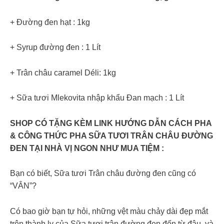
+ Đường đen hạt : 1kg
+ Syrup đường đen : 1 Lít
+ Trân châu caramel Déli: 1kg
+ Sữa tươi Mlekovita nhập khẩu Đan mạch : 1 Lít
SHOP CÓ TẶNG KÈM LINK HƯỚNG DẪN CÁCH PHA
& CÔNG THỨC PHA SỮA TƯƠI TRÂN CHÂU ĐƯỜNG
ĐEN TẠI NHÀ VỊ NGON NHƯ MUA TIỆM :
Bạn có biết, Sữa tươi Trân châu đường đen cũng có
“VÂN”?
Có bao giờ bạn tự hỏi, những vệt màu chảy dài đẹp mắt
trên thành ly của Sữa tươi trân đường đen đến từ đâu, và