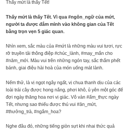
Thấy mứt là thấy Tết!
Thấy mứt là thấy Tết. Vì qua #ngôn_ngữ của mứt,
người ta được đắm mình vào không gian của Tết
bằng trọn vẹn 5 giác quan.
Nhìn xem, sắc màu của #mứt là những màu vui tươi, rực
rỡ truyền tải thông điệp #chúc_lành, #may_mắn cho
#năm_mới. Màu vui trên những ngón tay, sắc thắm phết
bánh, giai điệu hài hoà của món uống mát lành.
Nếm thử, là vị ngọt ngây ngất, vị chua thanh dịu của các
loài trái cây được hong nắng, phơi khô, ủ yên một góc để
đợi ngày thăng hoa nơi vị giác. Vô vàn #ẩm_thực ngày
Tết, nhưng sao thiếu được thú vui #ăn_mứt,
#thưởng_trà, #ngắm_hoa?
Nghe đâu đó, những tiếng giòn sựt khi nhai thức quả