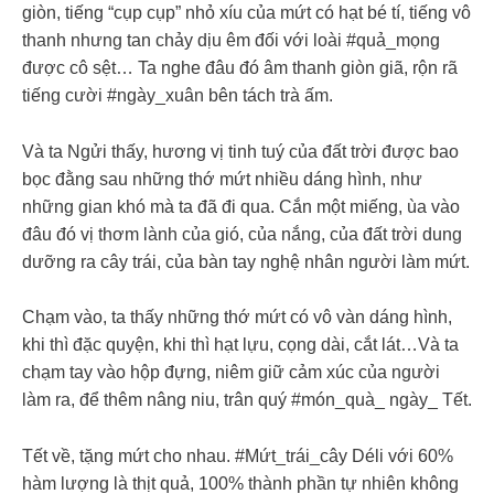
giòn, tiếng “cụp cụp” nhỏ xíu của mứt có hạt bé tí, tiếng vô
thanh nhưng tan chảy dịu êm đối với loài #quả_mọng
được cô sệt… Ta nghe đâu đó âm thanh giòn giã, rộn rã
tiếng cười #ngày_xuân bên tách trà ấm.
Và ta Ngửi thấy, hương vị tinh tuý của đất trời được bao
bọc đằng sau những thớ mứt nhiều dáng hình, như
những gian khó mà ta đã đi qua. Cắn một miếng, ùa vào
đâu đó vị thơm lành của gió, của nắng, của đất trời dung
dưỡng ra cây trái, của bàn tay nghệ nhân người làm mứt.
Chạm vào, ta thấy những thớ mứt có vô vàn dáng hình,
khi thì đặc quyện, khi thì hạt lựu, cọng dài, cắt lát…Và ta
chạm tay vào hộp đựng, niêm giữ cảm xúc của người
làm ra, để thêm nâng niu, trân quý #món_quà_ ngày_ Tết.
Tết về, tặng mứt cho nhau. #Mứt_trái_cây Déli với 60%
hàm lượng là thịt quả, 100% thành phần tự nhiên không