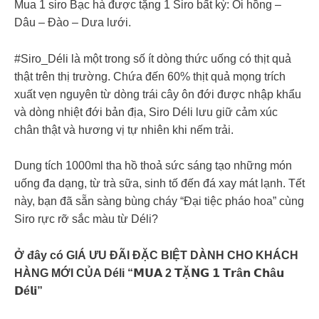
Mua 1 siro Bạc hà được tặng 1 Siro bất kỳ: Ổi hồng –
Dâu – Đào – Dưa lưới.
#Siro_Déli là một trong số ít dòng thức uống có thịt quả
thật trên thị trường. Chứa đến 60% thịt quả mọng trích
xuất vẹn nguyên từ dòng trái cây ôn đới được nhập khẩu
và dòng nhiệt đới bản địa, Siro Déli lưu giữ cảm xúc
chân thật và hương vị tự nhiên khi nếm trải.
Dung tích 1000ml tha hồ thoả sức sáng tạo những món
uống đa dạng, từ trà sữa, sinh tố đến đá xay mát lạnh. Tết
này, bạn đã sẵn sàng bùng cháy “Đại tiệc pháo hoa” cùng
Siro rực rỡ sắc màu từ Déli?
Ở đây có GIÁ ƯU ĐÃI ĐẶC BIỆT DÀNH CHO KHÁCH
HÀNG MỚI CỦA Déli “𝗠𝗨𝗔 2 𝗧Ặ𝗡𝗚 𝟭 𝗧𝗿â𝗻 𝗖𝗵â𝘂
𝗗é𝗹𝗶”