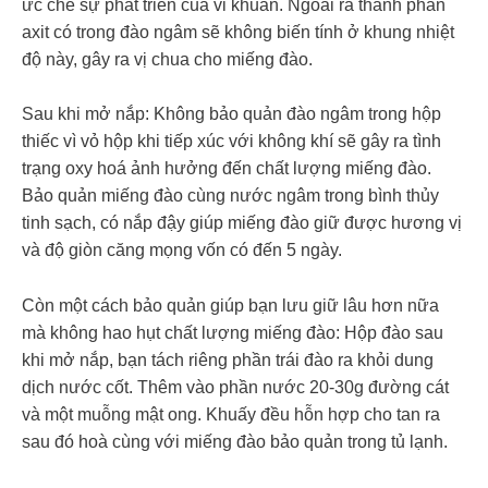
ức chế sự phát triển của vi khuẩn. Ngoài ra thành phần
axit có trong đào ngâm sẽ không biến tính ở khung nhiệt
độ này, gây ra vị chua cho miếng đào.
Sau khi mở nắp: Không bảo quản đào ngâm trong hộp
thiếc vì vỏ hộp khi tiếp xúc với không khí sẽ gây ra tình
trạng oxy hoá ảnh hưởng đến chất lượng miếng đào.
Bảo quản miếng đào cùng nước ngâm trong bình thủy
tinh sạch, có nắp đậy giúp miếng đào giữ được hương vị
và độ giòn căng mọng vốn có đến 5 ngày.
Còn một cách bảo quản giúp bạn lưu giữ lâu hơn nữa
mà không hao hụt chất lượng miếng đào: Hộp đào sau
khi mở nắp, bạn tách riêng phần trái đào ra khỏi dung
dịch nước cốt. Thêm vào phần nước 20-30g đường cát
và một muỗng mật ong. Khuấy đều hỗn hợp cho tan ra
sau đó hoà cùng với miếng đào bảo quản trong tủ lạnh.