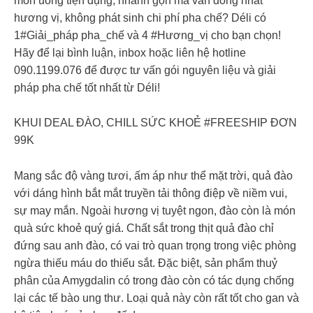
món uống tiện dụng, nhanh gọn mà vẫn đồng nhất
hương vị, không phát sinh chi phí pha chế? Déli có
1#Giải_pháp pha_chế và 4 #Hương_vị cho bạn chọn!
Hãy để lại bình luận, inbox hoặc liên hệ hotline
090.1199.076 để được tư vấn gói nguyên liệu và giải
pháp pha chế tốt nhất từ Déli!
KHUI DEAL ĐÀO, CHILL SỨC KHOẺ #FREESHIP ĐƠN
99K
Mang sắc độ vàng tươi, ấm áp như thể mặt trời, quả đào
với dáng hình bắt mắt truyền tải thông điệp về niềm vui,
sự may mắn. Ngoài hương vị tuyệt ngon, đào còn là món
quà sức khoẻ quý giá. Chất sắt trong thịt quả đào chỉ
đứng sau anh đào, có vai trò quan trọng trong việc phòng
ngừa thiếu máu do thiếu sắt. Đặc biệt, sản phẩm thuỷ
phân của Amygdalin có trong đào còn có tác dụng chống
lại các tế bào ung thư. Loại quả này còn rất tốt cho gan và