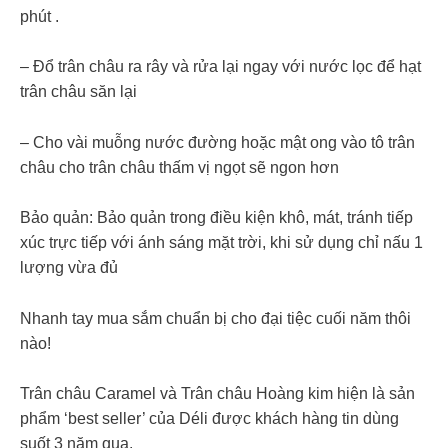
phút .
– Đổ trân châu ra rây và rửa lại ngay với nước lọc để hạt
trân châu săn lại
– Cho vài muỗng nước đường hoặc mật ong vào tô trân
châu cho trân châu thấm vị ngọt sẽ ngon hơn
Bảo quản: Bảo quản trong điều kiện khô, mát, tránh tiếp
xúc trực tiếp với ánh sáng mặt trời, khi sử dụng chỉ nấu 1
lượng vừa đủ
Nhanh tay mua sắm chuẩn bị cho đại tiệc cuối năm thôi
nào!
Trân châu Caramel và Trân châu Hoàng kim hiện là sản
phẩm ‘best seller’ của Déli được khách hàng tin dùng
suốt 3 năm qua.