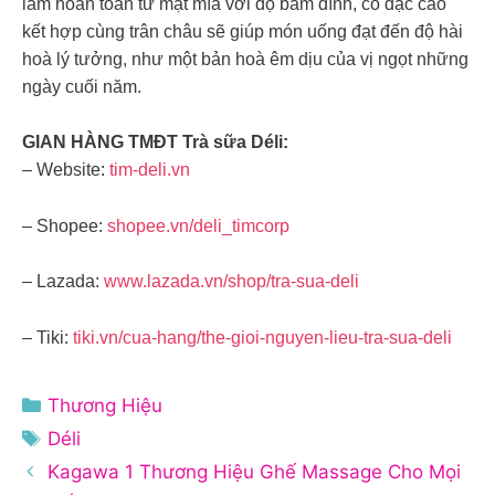
làm hoàn toàn từ mật mía với độ bám dính, cô đặc cao
kết hợp cùng trân châu sẽ giúp món uống đạt đến độ hài
hoà lý tưởng, như một bản hoà êm dịu của vị ngọt những
ngày cuối năm.
GIAN HÀNG TMĐT Trà sữa Déli:
– Website:
tim-deli.vn
– Shopee:
shopee.vn/deli_timcorp
– Lazada:
www.lazada.vn/shop/tra-sua-deli
– Tiki:
tiki.vn/cua-hang/the-gioi-nguyen-lieu-tra-sua-deli
Danh
Thương Hiệu
mục
Thẻ
Déli
Kagawa 1 Thương Hiệu Ghế Massage Cho Mọi