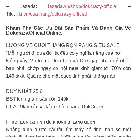
– Lazada:
lazada.vn/shop/dokcrazy-official
–
Tiki:
tiki.vn/cua-hang/dokcrazy-official
Khám Phá Các Ưu Đãi Sản Phẩm Và Đánh Giá Về
Dokcrazy.official Online.
LƯƠNG VỀ CUỐI THÁNG RỘN RÀNG SIÊU SALE
“Mỗi người đi qua đời ta đều có ý nghĩa riêng của họ”
Đúng vậy. Vũ trụ đã đưa bạn và Dok gặp nhau để nhắc
bạn phải chớp ngay cơ hội mua kính giảm tới 70% còn
149kkkk. Quá rẻ cho một cuộc tình phải không nào
DUY NHẤT 25.6
BST kính giảm sâu còn 149k
DEAL 9k nước xịt kính chính hãng DokCrazy
| Tʜể ʜɪệɴ ᴄá ᴛíɴʜ để ᴋʜôɴɢ ʙị ʟãɴɢ qᴜêɴ |
Khẳng định được cái tôi, tìm thấy cá tính, bạn sẽ biết