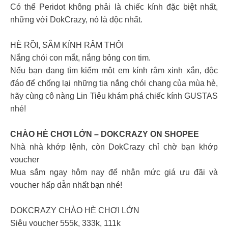
Có thể Peridot không phải là chiếc kính đặc biệt nhất,
những với DokCrazy, nó là độc nhất.
HÈ RỒI, SẮM KÍNH RÂM THÔI
Nắng chói con mắt, nắng bỏng con tim.
Nếu bạn đang tìm kiếm một em kính râm xinh xắn, độc
đáo để chống lại những tia nắng chói chang của mùa hè,
hãy cùng cô nàng Lin Tiêu khám phá chiếc kính GUSTAS
nhé!
CHÀO HÈ CHƠI LỚN – DOKCRAZY ON SHOPEE
Nhà nhà khớp lệnh, còn DokCrazy chỉ chờ bạn khớp
voucher
Mua sắm ngay hôm nay để nhận mức giá ưu đãi và
voucher hấp dẫn nhất bạn nhé!
DOKCRAZY CHÀO HÈ CHƠI LỚN
Siêu voucher 555k, 333k, 111k