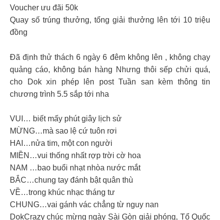
Voucher ưu đãi 50k
Quay số trúng thưởng, tổng giải thưởng lên tới 10 triệu
đồng
Đã định thử thách 6 ngày 6 đêm không lên , không chạy
quảng cáo, không bán hàng Nhưng thôi sếp chửi quá,
cho Dok xin phép lên post Tuần san kèm thông tin
chương trình 5.5 sắp tới nha
VUI… biết mấy phút giây lịch sử
MỪNG…mà sao lệ cứ tuôn rơi
HAI…nửa tim, một con người
MIỀN…vui thống nhất rợp trời cờ hoa
NAM …bao buổi nhạt nhòa nước mắt
BẮC…chung tay đánh bật quân thù
VỀ…trong khúc nhạc tháng tư
CHUNG…vai gánh vác chẳng từ nguy nan
DokCrazy chúc mừng ngày Sài Gòn giải phóng, Tổ Quốc