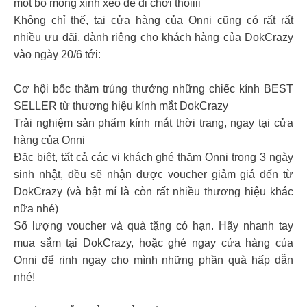
một bộ móng xinh xẻo để đi chơi thoiiii
Không chỉ thế, tại cửa hàng của Onni cũng có rất rất
nhiều ưu đãi, dành riêng cho khách hàng của DokCrazy
vào ngày 20/6 tới:
Cơ hội bốc thăm trúng thưởng những chiếc kính BEST
SELLER từ thương hiệu kính mắt DokCrazy
Trải nghiệm sản phẩm kính mắt thời trang, ngay tại cửa
hàng của Onni
Đặc biệt, tất cả các vị khách ghé thăm Onni trong 3 ngày
sinh nhật, đều sẽ nhận được voucher giảm giá đến từ
DokCrazy (và bật mí là còn rất nhiều thương hiệu khác
nữa nhé)
Số lượng voucher và quà tặng có hạn. Hãy nhanh tay
mua sắm tại DokCrazy, hoặc ghé ngay cửa hàng của
Onni để rinh ngay cho mình những phần quà hấp dẫn
nhé!