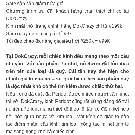
Sale sập sàn giảm nửa giá
Chương trình ưu đãi khách hàng thân thiết chỉ có tại
DokCrazy
Kính mắt thời trang chính hãng DokCrazy chỉ từ #199k
Sắm ngay đệm mũi giá chỉ #8k
Túi đeo chéo đa năng giá siêu hời #250k = #99K
Tại DokCrazy, mỗi chiếc kính đều mang theo một câu
chuyện. Với sản phẩm Peridot, nó được đặt tên dựa
trên tên của loại đá quý. Cái tên này thể hiện cho
chính giá trị của nó – sự quý hiếm, bởi sản phẩm này
là độc nhất khó có thể tìm kiếm được chiếc thứ hai.
Nếu trong đá quý, đá Peridot được nhiều người săn lùng,
thì với DokCrazy, kính Peridot cũng rất xứng đáng để trải
nghiệm.Peridot mang thiết kế theo lối tân cổ điển, kết hợp
hài hòa giữa nhựa và kim loại. Mắt kính đa giác to bản
tạo điểm nhấn, cầu kính kim loại mỏng tạo ra nét tinh tế
mà sang trọng cho cả chiếc kính.