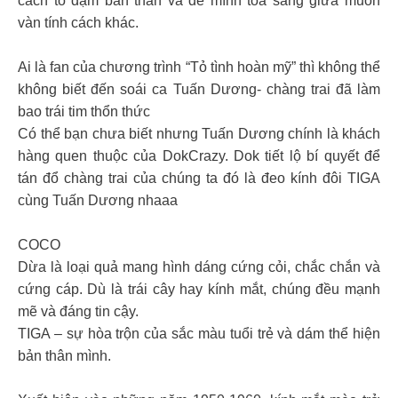
cách tô đậm bản thân và để mình tỏa sáng giữa muôn
vàn tính cách khác.
Ai là fan của chương trình “Tỏ tình hoàn mỹ” thì không thể
không biết đến soái ca Tuấn Dương- chàng trai đã làm
bao trái tim thổn thức
Có thể bạn chưa biết nhưng Tuấn Dương chính là khách
hàng quen thuộc của DokCrazy. Dok tiết lộ bí quyết để
tán đổ chàng trai của chúng ta đó là đeo kính đôi TIGA
cùng Tuấn Dương nhaaa
COCO
Dừa là loại quả mang hình dáng cứng cỏi, chắc chắn và
cứng cáp. Dù là trái cây hay kính mắt, chúng đều mạnh
mẽ và đáng tin cậy.
TIGA – sự hòa trộn của sắc màu tuổi trẻ và dám thể hiện
bản thân mình.