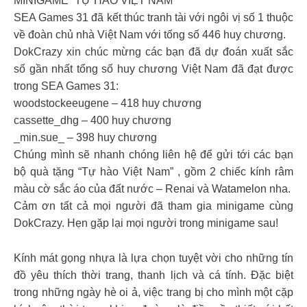
MINIGAME “TỰ HÀO VIỆT NAM”
SEA Games 31 đã kết thúc tranh tài với ngôi vị số 1 thuộc
về đoàn chủ nhà Việt Nam với tống số 446 huy chương.
DokCrazy xin chúc mừng các bạn đã dự đoán xuất sắc
số gần nhất tổng số huy chương Việt Nam đã đạt được
trong SEA Games 31:
woodstockeeugene – 418 huy chương
cassette_dhg – 400 huy chương
_min.sue_ – 398 huy chương
Chúng mình sẽ nhanh chóng liên hệ để gửi tới các bạn
bộ quà tặng “Tự hào Việt Nam” , gồm 2 chiếc kính râm
màu cờ sắc áo của đất nước – Renai và Watamelon nha.
Cảm ơn tất cả mọi người đã tham gia minigame cùng
DokCrazy. Hẹn gặp lại mọi người trong minigame sau!
Kính mát gọng nhựa là lựa chọn tuyệt vời cho những tín
đồ yêu thích thời trang, thanh lịch và cá tính. Đặc biệt
trong những ngày hè oi ả, việc trang bị cho mình một cặp