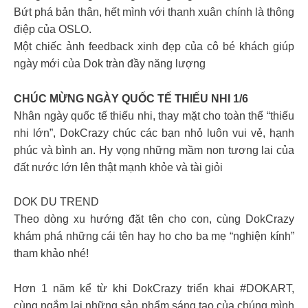
Bứt phá bản thân, hết mình với thanh xuân chính là thông
điệp của OSLO.
Một chiếc ảnh feedback xinh đẹp của cô bé khách giúp
ngày mới của Dok tràn đầy năng lượng
CHÚC MỪNG NGÀY QUỐC TẾ THIẾU NHI 1/6
Nhân ngày quốc tế thiếu nhi, thay mặt cho toàn thể “thiếu
nhi lớn”, DokCrazy chúc các bạn nhỏ luôn vui vẻ, hạnh
phúc và bình an. Hy vọng những mầm non tương lai của
đất nước lớn lên thật mạnh khỏe và tài giỏi
DOK DU TREND
Theo dòng xu hướng đặt tên cho con, cùng DokCrazy
khám phá những cái tên hay ho cho ba mẹ “nghiện kính”
tham khảo nhé!
Hơn 1 năm kể từ khi DokCrazy triển khai #DOKART,
cùng ngắm lại những sản phẩm sáng tạo của chúng mình