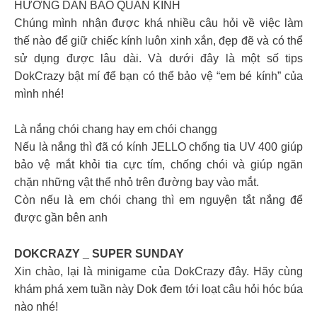
HƯỚNG DẪN BẢO QUẢN KÍNH
Chúng mình nhận được khá nhiều câu hỏi về việc làm
thế nào để giữ chiếc kính luôn xinh xắn, đẹp đẽ và có thể
sử dụng được lâu dài. Và dưới đây là một số tips
DokCrazy bật mí để bạn có thể bảo vệ “em bé kính” của
mình nhé!
Là nắng chói chang hay em chói changg
Nếu là nắng thì đã có kính JELLO chống tia UV 400 giúp
bảo vệ mắt khỏi tia cực tím, chống chói và giúp ngăn
chặn những vật thể nhỏ trên đường bay vào mắt.
Còn nếu là em chói chang thì em nguyện tắt nắng để
được gần bên anh
DOKCRAZY _ SUPER SUNDAY
Xin chào, lại là minigame của DokCrazy đây. Hãy cùng
khám phá xem tuần này Dok đem tới loạt câu hỏi hóc búa
nào nhé!