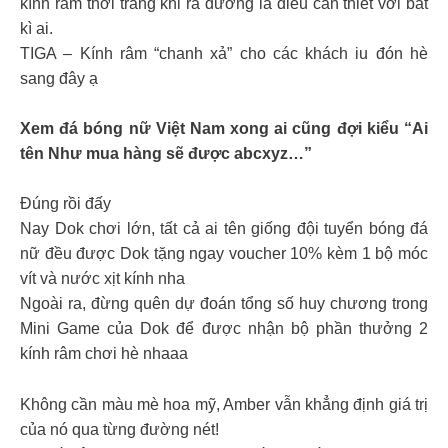
kính râm thời trang khi ra đường là điều cần thiết với bất
kì ai.
TIGA – Kính râm “chanh xả” cho các khách iu đón hè
sang đây ạ
Xem đá bóng nữ Việt Nam xong ai cũng đợi kiểu “Ai
tên Như mua hàng sẽ được abcxyz…”
Đúng rồi đấy
Nay Dok chơi lớn, tất cả ai tên giống đội tuyển bóng đá
nữ đều được Dok tặng ngay voucher 10% kèm 1 bộ móc
vít và nước xịt kính nha
Ngoài ra, đừng quên dự đoán tổng số huy chương trong
Mini Game của Dok để được nhận bộ phần thưởng 2
kính râm chơi hè nhaaa
Không cần màu mè hoa mỹ, Amber vẫn khẳng định giá trị
của nó qua từng đường nét!