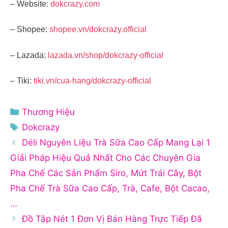
– Website:
dokcrazy.com
– Shopee:
shopee.vn/dokcrazy.official
– Lazada:
lazada.vn/shop/dokcrazy-official
– Tiki:
tiki.vn/cua-hang/dokcrazy-official
Danh
Thương Hiệu
mục
Thẻ
Dokcrazy
Déli Nguyên Liệu Trà Sữa Cao Cấp Mang Lại 1
Giải Pháp Hiệu Quả Nhất Cho Các Chuyên Gia
Pha Chế Các Sản Phẩm Siro, Mứt Trái Cây, Bột
Pha Chế Trà Sữa Cao Cấp, Trà, Cafe, Bột Cacao,
…
Đồ Tập Nét 1 Đơn Vị Bán Hàng Trực Tiếp Đã