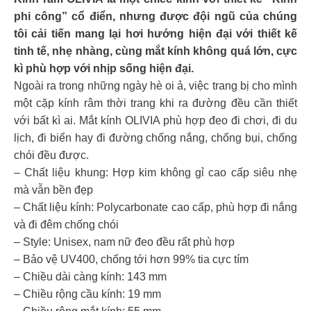
phi công” cổ điển, nhưng được đội ngũ của chúng
tôi cải tiến mang lại hơi hướng hiện đại với thiết kế
tinh tế, nhẹ nhàng, cùng mắt kính không quá lớn, cực
kì phù hợp với nhịp sống hiện đại.
Ngoài ra trong những ngày hè oi ả, việc trang bị cho mình
một cặp kính râm thời trang khi ra đường đều cần thiết
với bất kì ai. Mắt kính OLIVIA phù hợp đeo đi chơi, đi du
lịch, đi biển hay đi đường chống nắng, chống bụi, chống
chói đều được.
– Chất liệu khung: Hợp kim không gỉ cao cấp siêu nhẹ
mà vẫn bền đẹp
– Chất liệu kính: Polycarbonate cao cấp, phù hợp đi nắng
và đi đêm chống chói
– Style: Unisex, nam nữ đeo đều rất phù hợp
– Bảo vệ UV400, chống tới hơn 99% tia cực tím
– Chiều dài càng kính: 143 mm
– Chiều rộng cầu kính: 19 mm