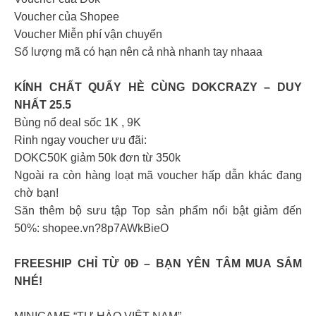
Voucher của Shopee
Voucher Miễn phí vận chuyển
Số lượng mã có hạn nên cả nhà nhanh tay nhaaa
KÍNH CHẤT QUẨY HÈ CÙNG DOKCRAZY – DUY
NHẤT 25.5
Bùng nổ deal sốc 1K , 9K
Rinh ngay voucher ưu đãi:
DOKC50K giảm 50k đơn từ 350k
Ngoài ra còn hàng loạt mã voucher hấp dẫn khác đang
chờ bạn!
Săn thêm bộ sưu tập Top sản phẩm nổi bật giảm đến
50%: shopee.vn?8p7AWkBieO
FREESHIP CHỈ TỪ 0Đ – BẠN YÊN TÂM MUA SẮM
NHÉ!