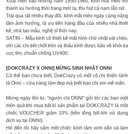
Xuất hiện vào những năm 1950-1960, kính mắt mèo trở
thành xu hướng thời trang mới lạ, thu hút cả nam lẫn nữ.
Trải qua rất nhiều thay đổi, kính mắt mèo ngày càng nâng
tầm ảnh hưởng, là ưu tiên hàng đầu của nhiều nhà thiết
kế, nhà tạo mẫu, nghệ sĩ thời nay.
SATIN – Mẫu kính có thiết kế mắt hình chữ nhật vát chéo,
với các chi tiết chốt tròn và thấu kính được bảo vệ khỏi tia
cực tím, chuẩn chống UV400.
[DOKCRAZY X ONNI] MỪNG SINH NHẬT ONNI
Có thể bạn chưa biết, DokCrazy có một cô chị thiện lành
là Onni – cửa hàng làm đẹp mà biết bao chị em mê mẩn.
Mừng ngày lên tư, “người chị ONNI” gửi tới các bạn một
món quà khi mua bất kì sản phẩm tại DOKCRAZY là một
chiếc VOUCHER giảm 10% (trên tổng bill-khi sử dụng
dịch vụ tại ONNI).
Hè đến rồi hãy sắm một chiếc kính râm xinh xắn và làm