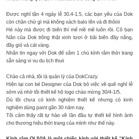
Được nghỉ tận 4 ngày lễ 30.4-1.5, các bạn yêu của Dok
còn chần chừ gì mà không xách balo lên và đi thôiiii
Hè này mà được đi biển thì mế mề mê luôn rồi. Cô bạn
Nân của Dok trông thật xinh tươi ở bãi biển đầy nắng,
đầy gió và cát vàng.
Nhắn tin ngay với Dok để sắm 1 chú kính râm thời trang
sẵn sàng vi vu du lịch thuii
Chào cả nhà, tôi là quản lý của DokCrazy.
Hiện tại con bé Designer của Dok bỏ việc về quê nghỉ lễ
sớm và nhờ tôi thiết kế hộ logo chào mừng 30/4-1/5.
Dù tôi chưa có kinh nghiệm thiết kế nhưng có kinh
nghiệm dùng paint gần 30 năm nay.
Tôi cảm thấy rất tự hào về lần đầu tự thiết kế hình ảnh
cho thương hiệu thời trang của mình như thế này.
Kính râm OLIVIA là một chiếc kính với thiết kế “Kính