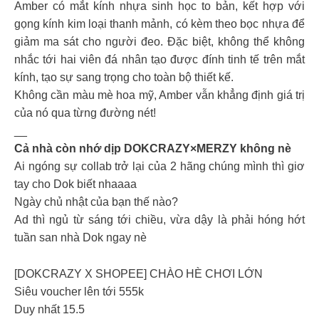
Amber có mắt kính nhựa sinh học to bản, kết hợp với
gọng kính kim loại thanh mảnh, có kèm theo bọc nhựa để
giảm ma sát cho người đeo. Đặc biệt, không thể không
nhắc tới hai viên đá nhân tạo được đính tinh tế trên mắt
kính, tạo sự sang trọng cho toàn bộ thiết kế.
Không cần màu mè hoa mỹ, Amber vẫn khẳng định giá trị
của nó qua từng đường nét!
__
Cả nhà còn nhớ dịp DOKCRAZY×MERZY không nè
Ai ngóng sự collab trở lại của 2 hãng chúng mình thì giơ
tay cho Dok biết nhaaaa
Ngày chủ nhật của bạn thế nào?
Ad thì ngủ từ sáng tới chiều, vừa dậy là phải hóng hớt
tuần san nhà Dok ngay nè
[DOKCRAZY X SHOPEE] CHÀO HÈ CHƠI LỚN
Siêu voucher lên tới 555k
Duy nhất 15.5