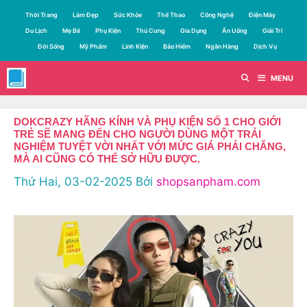
Chuyển
Thời Trang
Làm Đẹp
Sức Khỏe
Thể Thao
Công Nghệ
Điện Máy
đến
Du Lịch
Mẹ Bé
Phụ Kiện
Thú Cưng
Gia Dụng
Ăn Uống
Giải Trí
nội
Đời Sống
Mỹ Phẩm
Linh Kiện
Bảo Hiểm
Ngân Hàng
Dịch Vụ
dung
MENU
DOKCRAZY HÃNG KÍNH VÀ PHỤ KIỆN SỐ 1 CHO GIỚI
TRẺ SẼ MANG ĐẾN CHO NGƯỜI DÙNG MỘT TRẢI
NGHIỆM TUYỆT VỜI NHẤT VỚI MỨC GIÁ PHẢI CHĂNG,
MÀ AI CŨNG CÓ THỂ SỞ HỮU ĐƯỢC.
Thứ Hai, 03-02-2025
Bởi
shopsanpham.com