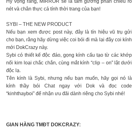
Hy vọng rằng, MIRROR sẽ là tấm gương phản chiếu rõ
nét và chân thực cá tính thời trang của bạn!
SYBI – THE NEW PRODUCT
Nếu bạn xem được post này, đây là tín hiệu vũ trụ gửi
cho bạn, rằng hãy dừng việc coi bói đi mà lại đây coi kính
mới DokCrazy này.
Sybi có thiết kế độc đáo, gọng kính cấu tạo từ các khớp
nối kim loại chắc chắn, cùng mắt kính “clip – on” lật dưới
độc lạ.
Tên kính là Sybi, nhưng nếu bạn muốn, hãy gọi nó là
kính thầy bói Chat ngay với Dok và đọc code
“kinhthayboi” để nhận ưu đãi dành riêng cho Sybi nhé!
GIAN HÀNG TMĐT DOKCRAZY: